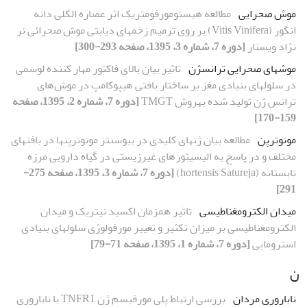
موش صحرایی
مطالعه هیستومورفومتریک اثر عصاره الکلی دانه
انگور (Vitis Vinifera) بر روی ترمیم زخم‏های دیابتی موش صحرائی نر
نژاد ویستار
[دوره 7، شماره 3، 1395، صفحه 293-300]
موش­های صحرایی ترانسژن
تاثیر بیان بالای فاکتور مهار کننده لوسمی
در سلول‏های بنیادی مغز بر ساختار بافتی هیپوکامپ در موش‌های
ترانس ژن تولید شده به‏روش TMGT
[دوره 7، شماره 2، 1395، صفحه
159-170]
مونوترپن
مطالعه بیان ژن‏های کلیدی در بیوسنتز مونوترپن‏ها در بافت‏های
مختلف و در پاسخ به الیسیتورهای غیرزیستی در گیاه دارویی مرزه
تابستانه (hortensis Satureja)
[دوره 7، شماره 3، 1395، صفحه 275-
291]
میدان الکترومغناطیسی
تاثیر هم‏زمان اکسید نیتریک و میدان
الکترومغناطیسی بر میزان تکثیر و تغییر مورفولوژی سلول‏های بنیادی
استرومایی
[دوره 7، شماره 1، 1395، صفحه 71-79]
ن
ناباروری مردان
بررسی ارتباط پلی مورفیسم ژن TNFR1 با ناباروری