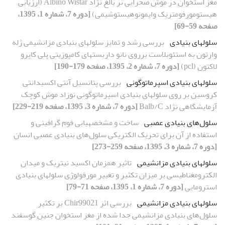
مغز استخوان در موش صحرایی نر بالغ نژاد Albino Wistar (ارزیابی
هیستومورفومتریک وایمونوهیستوشیمی)
[دوره 7، شماره 1، 1395،
صفحه 59-69]
سلول‏های بنیادی
بررسی رشد و تمایز سلول‏های بنیادی مزانشیمی ژله
وارتون به استئوبلاست برروی نانو داربست‏های کامپوزیتی پلی کاپرو
لاکتون (pcl)
[دوره 7، شماره 2، 1395، صفحه 179-190]
سلول‏های بنیادی اسپرماتوگونی
بررسی پتانسیل آنتی اکسیدانتی
کروسین بر روی سلول‏های بنیادی اسپرماتوگونی نوزاد موش کوچک
آزمایشگاهی نژاد Balb/C
[دوره 7، شماره 3، 1395، صفحه 219-229]
سلول‌های بنیادی عصبی
ساخت و مشخصه‏یابی فوم گرافینی و
استفاده از آن برای تحریک الکتریکی سلول‌های بنیادی عصبی انسان
[دوره 7، شماره 3، 1395، صفحه 259-273]
سلول‏های بنیادی مزانشیمی
تاثیر هم‏زمان اکسید نیتریک و میدان
الکترومغناطیسی بر میزان تکثیر و تغییر مورفولوژی سلول‏های بنیادی
استرومایی
[دوره 7، شماره 1، 1395، صفحه 71-79]
سلول‏های بنیادی مزانشیمی
بررسی اثر Chir99021 بر تکثیر
سلول‌های بنیادی مزانشیمی جدا شده از مغز استخوان جنین گوسفند