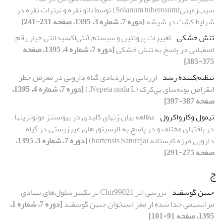
سیب‌زمینی(Solanum tuberosum) توسط نانو نقره و نیترات نقره در
شرایط کشت در شیشه
[دوره 7، شماره 3، 1395، صفحه 231-241]
تنش خشکی
تغییرات پروتئین و سیستم آنتی‌اکسیدانتی خیار‌ رقم
اصفهانی در پاسخ به تنش خشکی
[دوره 7، شماره 4، 1395، صفحه
375-385]
تنظیم‌کننده رشد
ارزیابی ریزازدیادی گیاه دارویی در معرض خطر
انقراض پونه‌سای بی‌کرک (Nepeta nuda L.)
[دوره 7، شماره 4، 1395،
صفحه 387-397]
تیمول وکارواکرول
مطالعه بیان ژن‏های کلیدی در بیوسنتز مونوترپن‏ها
در بافت‏های مختلف و در پاسخ به الیسیتورهای غیرزیستی در گیاه
دارویی مرزه تابستانه (hortensis Satureja)
[دوره 7، شماره 3، 1395،
صفحه 275-291]
ج
جنین گوسفند
بررسی اثر Chir99021 بر تکثیر سلول‌های بنیادی
مزانشیمی جدا شده از مغز استخوان جنین گوسفند
[دوره 7، شماره 1،
1395، صفحه 91-101]