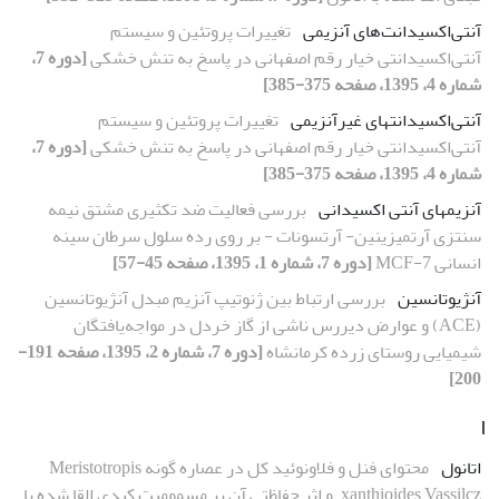
آنتی‌اکسیدانت‌های آنزیمی
تغییرات پروتئین و سیستم
آنتی‌اکسیدانتی خیار‌ رقم اصفهانی در پاسخ به تنش خشکی
[دوره 7،
شماره 4، 1395، صفحه 375-385]
آنتی‌اکسیدانت‏های غیرآنزیمی
تغییرات پروتئین و سیستم
آنتی‌اکسیدانتی خیار‌ رقم اصفهانی در پاسخ به تنش خشکی
[دوره 7،
شماره 4، 1395، صفحه 375-385]
آنزیم­های آنتی اکسیدانی
بررسی فعالیت‌ ضد تکثیری مشتق نیمه
سنتزی آرتمیزینین- آرتسونات - بر روی رده سلول سرطان سینه
انسانی MCF-7
[دوره 7، شماره 1، 1395، صفحه 45-57]
آنژیوتانسین
بررسی ارتباط بین ژنوتیپ آنزیم مبدل آنژیوتانسین
(ACE) و عوارض دیررس ناشی از گاز خردل در مواجه‌‌یافتگان
شیمیایی روستای زرده کرمانشاه
[دوره 7، شماره 2، 1395، صفحه 191-
200]
ا
اتانول
محتوای فنل و فلاونوئید کل در عصاره‌ گونه Meristotropis
xanthioides Vassilcz. و اثر حفاظتی آن بر مسمومیت کبدی القا شده با