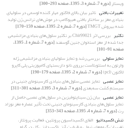
ویستار
[دوره 7، شماره 3، 1395، صفحه 293-300]
تغییرات بافتی
تاثیر بیان بالای فاکتور مهار کننده لوسمی در سلول‏های
بنیادی مغز بر ساختار بافتی هیپوکامپ در موش‌های ترانس ژن تولید
شده به‏روش TMGT
[دوره 7، شماره 2، 1395، صفحه 159-170]
تکثیر
بررسی اثر Chir99021 بر تکثیر سلول‌های بنیادی مزانشیمی
جدا شده از مغز استخوان جنین گوسفند
[دوره 7، شماره 1، 1395،
صفحه 91-101]
تمایز سلولی
بررسی رشد و تمایز سلول‏های بنیادی مزانشیمی ژله
وارتون به استئوبلاست برروی نانو داربست‏های کامپوزیتی پلی کاپرو
لاکتون (pcl)
[دوره 7، شماره 2، 1395، صفحه 179-190]
تمایز عصبی
تمایز عصبی سلول‌های بنیادی کارسینومای جنینی در
سیستم کشت سه‌بعدی
[دوره 7، شماره 3، 1395، صفحه 301-311]
تمایز عصبی
بیان ژن‌ سیناپتوفیزین در سلول‌های عصبی حاصل از
تمایز سلول‌های بنیادی کارسینومای جنینی تحت تأثیر عصاره مغز نوزاد
رت
[دوره 7، شماره 4، 1395، صفحه 343-353]
تنش اکسیداتیو
القای اکسیداسیون پروتئین‌، فعالیت پروتئاز،
تغییرات گروه‌های تیولی و ظرفیت آنتی‌اکسیدانتی کل در گیاه