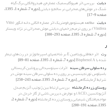
دیابت
بررسی اثر هیپوگلیسمیک عصاره‌ی هیدروالکلی برگ گیاه
شنگ در موش‌های صحرایی نر سالم و دیابتی
[دوره 7، شماره 1، 1395،
صفحه 9-17]
دیابت
مطالعه هیستومورفومتریک اثر عصاره الکلی دانه انگور (Vitis
Vinifera) بر روی ترمیم زخم‏های دیابتی موش صحرائی نر نژاد ویستار
[دوره 7، شماره 3، 1395، صفحه 293-300]
ر
رت
اثر حفاظتی ویتامین E بر شاخص‏های اسپرماتوژنز در رت‌های تیمار
شده با Bisphenol A
[دوره 7، شماره 1، 1395، صفحه 81-89]
رده سلولی سرطان سینه
اثرات سیتوسیدالی پروتئین کریستالی
باسیلوس تورنجینسیس بر روی رده سلولی سرطان سینه موش در
شرایط آزمایشگاهی
[دوره 7، شماره 3، 1395، صفحه 243-250]
روستای زرده کرمانشاه
بررسی ارتباط بین ژنوتیپ آنزیم مبدل
آنژیوتانسین (ACE) و عوارض دیررس ناشی از گاز خردل در
مواجه‌‌یافتگان شیمیایی روستای زرده کرمانشاه
[دوره 7، شماره 2،
1395، صفحه 191-200]