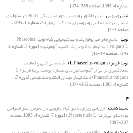
شماره 4، 1395، صفحه 365-374]
لنتی ویروس
بیان فاکتور رونویسی دوپامینرژیکی Nurr1 در سلول‏های
انسانی به‏وسیله لنتی ویروس‏های نوترکیب
[دوره 7، شماره 1، 1395،
صفحه 1-7]
لوبیا
پاسخ‌های فیزیولوژیک و بیوشیمیایی گیاه لوبیا (Phaseolus
vulgaris L.) به تیمار با نانو ذرات‌ اکسید آلومینیوم
[دوره 7، شماره 1،
1395، صفحه 19-32]
لوبیا قرمز (L.Phaseolus vulgaris)
شناسایی کمی و فعالیت
ضدتکثیری برخی از آنتوسیانین‌های عصاره پوست لوبیا قرمز (L.
Phaseolus vulgaris) تحت تیمار میدان الکترومغناطیسی
[دوره 7،
شماره 4، 1395، صفحه 365-374]
م
محیط کشت
ارزیابی ریزازدیادی گیاه دارویی در معرض خطر انقراض
پونه‌سای بی‌کرک (Nepeta nuda L.)
[دوره 7، شماره 4، 1395، صفحه
387-397]
مرزه تابستانه‏
مطالعه بیان ژن‏های کلیدی در بیوسنتز مونوترپن‏ها در