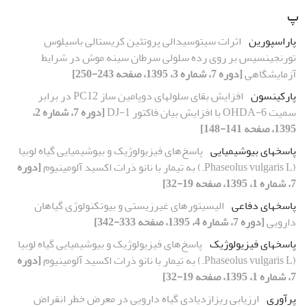
پ
پاراسپورین
اثرات سیتوسیدالی پروتئین کریستالی باسیلوس
تورنجینسیس بر روی رده سلولی سرطان سینه موش در شرایط
آزمایشگاهی
[دوره 7، شماره 3، 1395، صفحه 243-250]
پارکینسون
افزایش بقای سلول‏های دوپامین ساز PC12 در برابر
سمیت 6-OHDA با افزایش بیان فاکتور DJ-1
[دوره 7، شماره 2،
1395، صفحه 141-148]
پاسخ­های بیوشیمیایی
پاسخ‌های فیزیولوژیک و بیوشیمیایی گیاه لوبیا
(Phaseolus vulgaris L.) به تیمار با نانو ذرات‌ اکسید آلومینیوم
[دوره
7، شماره 1، 1395، صفحه 19-32]
پاسخ­های دفاعی
الیسیتورهای غیرزیستی و بیوتکنولوژی گیاهان
دارویی
[دوره 7، شماره 4، 1395، صفحه 333-342]
پاسخ­های فیزیولوژیک
پاسخ‌های فیزیولوژیک و بیوشیمیایی گیاه لوبیا
(Phaseolus vulgaris L.) به تیمار با نانو ذرات‌ اکسید آلومینیوم
[دوره
7، شماره 1، 1395، صفحه 19-32]
پرآوری
ارزیابی ریزازدیادی گیاه دارویی در معرض خطر انقراض