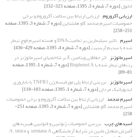
اتانول
[دوره 7، شماره 3، 1395، صفحه 323-332]
ارزیابی آکروزوم
ارزیابی ارتباط بین سلامت آکروزوم و برخی
خصوصیات اسپرم منجمد گاو هلشتاین
[دوره 7، شماره 3، 1395، صفحه
251-258]
اسپرم
تاثیر سیلیمارین بر تمامیتDNA و هسته اسپرم قوچ تیمار
شده با سدیم آرسنیت
[دوره 7، شماره 4، 1395، صفحه 429-436]
اسپرماتوژنز
اثر حفاظتی ویتامین E بر شاخص‏های اسپرماتوژنز در
رت‌های تیمار شده با Bisphenol A
[دوره 7، شماره 1، 1395، صفحه
81-89]
اسپرماتوژنز
بررسی ارتباط پلی مورفیسم ژن TNFR1 با ناباروری
ایدیوپاتیک مردان
[دوره 7، شماره 1، 1395، صفحه 103-110]
اسپرم منجمد
ارزیابی ارتباط بین سلامت آکروزوم و برخی خصوصیات
اسپرم منجمد گاو هلشتاین
[دوره 7، شماره 3، 1395، صفحه 251-
258]
اسیدهای چرب
ﺑﺮرﺳﯽ ﺧﺼﻮﺻﯿﺎت ژﻧﻮﺗﯿﭙﯽ و فنوتیپی ﻫﯿﺒﺮﯾﺪﻫﺎی
آﻣﯿﺰش ﻣﺘﻘﺎﺑﻞ ﻣﺎﺑﯿﻦ در ﺷﺮاﯾﻂ آزﻣﺎﯾﺸﮕﺎﻫﯽ urmiana A. و A. sinica