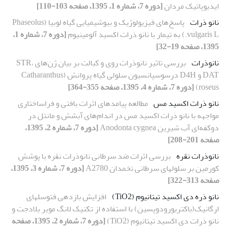
ایدیوپاتیک مردان
[دوره 7، شماره 1، 1395، صفحه 103-110]
نانو ذرات
پاسخ‌های فیزیولوژیک و بیوشیمیایی گیاه لوبیا (Phaseolus
vulgaris L.) به تیمار با نانو ذرات‌ اکسید آلومینیوم
[دوره 7، شماره 1،
1395، صفحه 19-32]
نانوذرات
بررسی تاثیر نانوذرات روی و کبالت بر بیان ژن‌های STR،
DAT و D4H درسوسپانسیون سلولی گیاه پروانش (Catharanthus
roseus)
[دوره 7، شماره 4، 1395، صفحه 355-364]
نانو ذرات اکسید مس
مطالعه پیامدهای اثرات بافتی و فراساختاری
مواجهه با نانو ذرات اکسید مس در اندام‌های آبشش و مانتل در
دوکفه‌ای آب شیرین Anodonta cygnea
[دوره 7، شماره 2، 1395،
صفحه 201-208]
نانوذرات نقره
بررسی اثرات ضد سرطانی نانوذرات نقره با پوشش
کورمین بر سلول‏های سرطانی تخمدان A2780
[دوره 7، شماره 3، 1395،
صفحه 313-322]
نانو ذره دی اکسید تیتانیوم (TiO2)
افزایش بازدهی فتوسل‏های
ارگانیک(باکتریورودوپسین) با استفاده از تکنیک لانگ مویر بلادجت و
نانو ذرات دی اکسید تیتانیوم (TiO2)
[دوره 7، شماره 2، 1395، صفحه