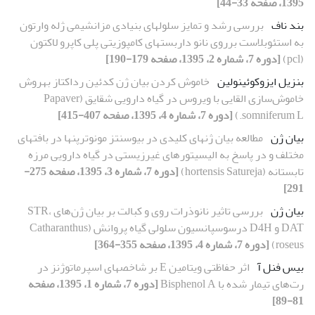
1395، صفحه 33-44]
بند ناف
بررسی رشد و تمایز سلول‏های بنیادی مزانشیمی ژله وارتون
به استئوبلاست برروی نانو داربست‏های کامپوزیتی پلی کاپرو لاکتون
(pcl)
[دوره 7، شماره 2، 1395، صفحه 179-190]
بنزیل ایزوکوئینولین
خاموش کردن بیان ژن کدئین رداکتاز به‏روش
خاموش‌سازی القایی با ویروس در گیاه دارویی شقایق (Papaver
somniferum L.)
[دوره 7، شماره 4، 1395، صفحه 407-415]
بیان ژن
مطالعه بیان ژن‏های کلیدی در بیوسنتز مونوترپن‏ها در بافت‏های
مختلف و در پاسخ به الیسیتورهای غیرزیستی در گیاه دارویی مرزه
تابستانه (hortensis Satureja)
[دوره 7، شماره 3، 1395، صفحه 275-
291]
بیان ژن
بررسی تاثیر نانوذرات روی و کبالت بر بیان ژن‌های STR،
DAT و D4H درسوسپانسیون سلولی گیاه پروانش (Catharanthus
roseus)
[دوره 7، شماره 4، 1395، صفحه 355-364]
بیس فنل آ
اثر حفاظتی ویتامین E بر شاخص‏های اسپرماتوژنز در
رت‌های تیمار شده با Bisphenol A
[دوره 7، شماره 1، 1395، صفحه
81-89]