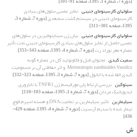
[دوره 7، شماره 1، 1395، صفحه 91-101]
سلول­های کارسینومای جنینی
تمایز عصبی سلول‌های بنیادی
کارسینومای جنینی در سیستم کشت سه‌بعدی
[دوره 7، شماره 3،
1395، صفحه 301-311]
سلول­های کارسینومای جنینی
بیان ژن‌ سیناپتوفیزین در سلول‌های
عصبی حاصل از تمایز سلول‌های بنیادی کارسینومای جنینی تحت تأثیر
عصاره مغز نوزاد رت
[دوره 7، شماره 4، 1395، صفحه 343-353]
سمیت کبدی
محتوای فنل و فلاونوئید کل در عصاره‌ گونه
Meristotropis xanthioides Vassilcz. و اثر حفاظتی آن بر مسمومیت
کبدی القا شده با اتانول
[دوره 7، شماره 3، 1395، صفحه 323-332]
سیتوکین
بررسی ارتباط پلی مورفیسم ژن TNFR1 با ناباروری
ایدیوپاتیک مردان
[دوره 7، شماره 1، 1395، صفحه 103-110]
سیلیمارین
تاثیر سیلیمارین بر تمامیتDNA و هسته اسپرم قوچ
تیمار شده با سدیم آرسنیت
[دوره 7، شماره 4، 1395، صفحه 429-
436]
ش