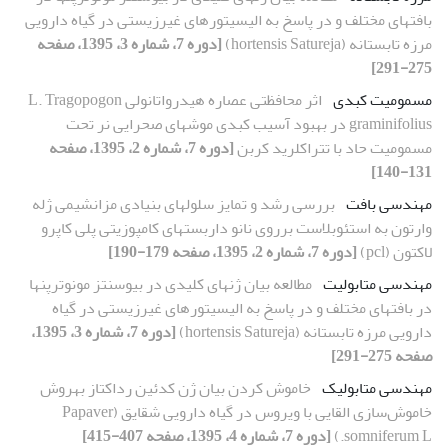
بافت‏های مختلف و در پاسخ به الیسیتورهای غیرزیستی در گیاه دارویی
مرزه تابستانه (hortensis Satureja)
[دوره 7، شماره 3، 1395، صفحه
275-291]
مسمومیت کبدی
اثر محافظتی عصاره هیدرواتانولی L. Tragopogon
graminifolius در بهبود آسیب کبدی موش‏های صحرایی نر تحت
مسمومیت حاد با تتراکلرید کربن
[دوره 7، شماره 2، 1395، صفحه
131-140]
مهندسی بافت
بررسی رشد و تمایز سلول‏های بنیادی مزانشیمی ژله
وارتون به استئوبلاست برروی نانو داربست‏های کامپوزیتی پلی کاپرو
لاکتون (pcl)
[دوره 7، شماره 2، 1395، صفحه 179-190]
مهندسی متابولیت
مطالعه بیان ژن‏های کلیدی در بیوسنتز مونوترپن‏ها
در بافت‏های مختلف و در پاسخ به الیسیتورهای غیرزیستی در گیاه
دارویی مرزه تابستانه (hortensis Satureja)
[دوره 7، شماره 3، 1395،
صفحه 275-291]
مهندسی متابولیک
خاموش کردن بیان ژن کدئین رداکتاز به‏روش
خاموش‌سازی القایی با ویروس در گیاه دارویی شقایق (Papaver
somniferum L.)
[دوره 7، شماره 4، 1395، صفحه 407-415]