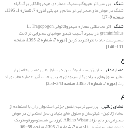
شنگ
بررسی اثر هیپوگلیسمیک عصاره‌ی هیدروالکلی برگ گیاه
شنگ در موش‌های صحرایی نر سالم و دیابتی
[دوره 7، شماره 1، 1395،
صفحه 9-17]
شنگ
اثر محافظتی عصاره هیدرواتانولی L. Tragopogon
graminifolius در بهبود آسیب کبدی موش‏های صحرایی نر تحت
مسمومیت حاد با تتراکلرید کربن
[دوره 7، شماره 2، 1395، صفحه
131-140]
ع
عصاره مغز
بیان ژن‌ سیناپتوفیزین در سلول‌های عصبی حاصل از
تمایز سلول‌های بنیادی کارسینومای جنینی تحت تأثیر عصاره مغز نوزاد
رت
[دوره 7، شماره 4، 1395، صفحه 343-353]
غ
غشای ژلاتین
بررسی ترمیم نقص جزئی استخوان ران با استفاده از
غشاء ژلاتین- کیتوسان و سلول های بنیادی مغز استخوان در موش
صحرایی نر بالغ نژاد Albino Wistar (ارزیابی هیستومورفومتریک
وایمونوهیستوشیمی)
[دوره 7، شماره 1، 1395، صفحه 59-69]