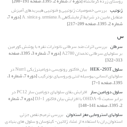
روستای زرده کرمانشاه
[دوره 7، شماره 2، 1395، صفحه 191-200]
ژنوتیپ
ﺑﺮرﺳﯽ ﺧﺼﻮﺻﯿﺎت ژﻧﻮﺗﯿﭙﯽ و فنوتیپی ﻫﯿﺒﺮﯾﺪﻫﺎی آﻣﯿﺰش
ﻣﺘﻘﺎﺑﻞ ﻣﺎﺑﯿﻦ در ﺷﺮاﯾﻂ آزﻣﺎﯾﺸﮕﺎﻫﯽ urmiana A. و A. sinica
[دوره 7،
شماره 2، 1395، صفحه 209-217]
س
سرطان
بررسی اثرات ضد سرطانی نانوذرات نقره با پوشش کورمین
بر سلول‏های سرطانی تخمدان A2780
[دوره 7، شماره 3، 1395، صفحه
313-322]
سلول HEK-293T
بیان فاکتور رونویسی دوپامینرژیکی Nurr1 در
سلول‏های انسانی به‏وسیله لنتی ویروس‏های نوترکیب
[دوره 7، شماره 1،
1395، صفحه 1-7]
سلول دوپامین ساز
افزایش بقای سلول‏های دوپامین ساز PC12 در
برابر سمیت 6-OHDA با افزایش بیان فاکتور DJ-1
[دوره 7، شماره
2، 1395، صفحه 141-148]
سلول‏های استرومایی مغز استخوان
بررسی ترمیم نقص جزئی
استخوان ران با استفاده از غشاء ژلاتین- کیتوسان و سلول های بنیادی