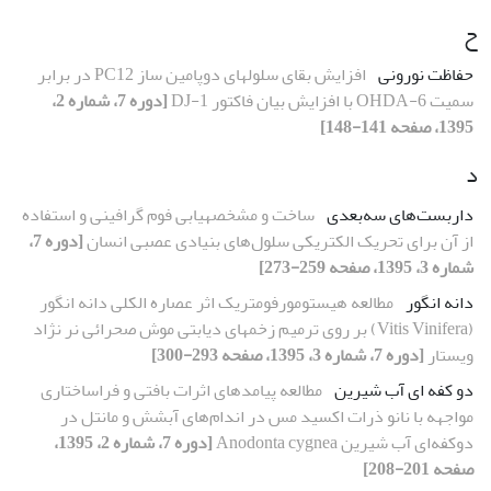
ح
حفاظت نورونی
افزایش بقای سلول‏های دوپامین ساز PC12 در برابر
سمیت 6-OHDA با افزایش بیان فاکتور DJ-1
[دوره 7، شماره 2،
1395، صفحه 141-148]
د
داربست‌های سه‌بعدی
ساخت و مشخصه‏یابی فوم گرافینی و استفاده
از آن برای تحریک الکتریکی سلول‌های بنیادی عصبی انسان
[دوره 7،
شماره 3، 1395، صفحه 259-273]
دانه انگور
مطالعه هیستومورفومتریک اثر عصاره الکلی دانه انگور
(Vitis Vinifera) بر روی ترمیم زخم‏های دیابتی موش صحرائی نر نژاد
ویستار
[دوره 7، شماره 3، 1395، صفحه 293-300]
دو کفه ای آب شیرین
مطالعه پیامدهای اثرات بافتی و فراساختاری
مواجهه با نانو ذرات اکسید مس در اندام‌های آبشش و مانتل در
دوکفه‌ای آب شیرین Anodonta cygnea
[دوره 7، شماره 2، 1395،
صفحه 201-208]