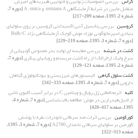
کراس
ﺑﺮرﺳﯽ ﺧﺼﻮﺻﯿﺎت ژﻧﻮﺗﯿﭙﯽ و فنوتیپی ﻫﯿﺒﺮﯾﺪﻫﺎی آﻣﯿﺰش
ﻣﺘﻘﺎﺑﻞ ﻣﺎﺑﯿﻦ در ﺷﺮاﯾﻂ آزﻣﺎﯾﺸﮕﺎﻫﯽ urmiana A. و A. sinica
[دوره 7،
شماره 2، 1395، صفحه 209-217]
کروسین
بررسی پتانسیل آنتی اکسیدانتی کروسین بر روی سلول‏های
بنیادی اسپرماتوگونی نوزاد موش کوچک آزمایشگاهی نژاد Balb/C
[دوره 7، شماره 3، 1395، صفحه 219-229]
کشت در شیشه
بررسی مقایسه ای تولید بذر مصنوعی گونه‏هایی از
سرخ ولیک (زالزالک) از راه کشت مریستم و رویان‏های پیکری
[دوره 7،
شماره 2، 1395، صفحه 121-129]
کشت سلول گیاهی
الیسیتورهای غیرزیستی و بیوتکنولوژی گیاهان
دارویی
[دوره 7، شماره 4، 1395، صفحه 333-342]
کلیه
اثرمحافظتی ژل رویال و ویتامین C در برابر آسیب کلیوی ناشی
از فنیل‌هیدرازین در موش: مطالعه بافت‌شناسی
[دوره 7، شماره 4،
1395، صفحه 417-428]
کورکومین
بررسی اثرات ضد سرطانی نانوذرات نقره با پوشش
کورمین بر سلول‏های سرطانی تخمدان A2780
[دوره 7، شماره 3، 1395،
صفحه 313-322]