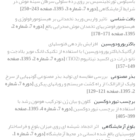
باسیلوس تورنجینسیس بر روی رده سلولی سرطان سینه موش در
شرایط آزمایشگاهی
[دوره 7، شماره 3، 1395، صفحه 243-250]
بافت شناسی
تاثیر واریس ورید تخمدانی بر هیستومورفولوژی و
هیستومورفومتری‏های تخمدان موش صحرایی بالغ
[دوره 7، شماره 2،
1395، صفحه 171-178]
باکتریورودوپسین
افزایش بازدهی فتوسل‏های
ارگانیک(باکتریورودوپسین) با استفاده از تکنیک لانگ مویر بلادجت و
نانو ذرات دی اکسید تیتانیوم (TiO2)
[دوره 7، شماره 2، 1395، صفحه
149-157]
بذر مصنوعی
بررسی مقایسه ای تولید بذر مصنوعی گونه‏هایی از سرخ
ولیک (زالزالک) از راه کشت مریستم و رویان‏های پیکری
[دوره 7، شماره
2، 1395، صفحه 121-129]
برچسب تیوردوکسین
کلون و بیان ژن نوترکیب هومون رشد با
استفاده از برچسب تیوردوکسین
[دوره 7، شماره 4، 1395، صفحه
399-405]
بلوغ آزمایشگاهی
اثر انجماد شیشه ای روی میزان بلوغ و فراساختار
اووسیت‏های بالغ شده انسانی در محیط آزمایشگاه
[دوره 7، شماره 1،