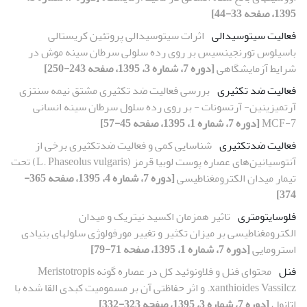
1395، صفحه 33-44]
فعالیت سیتوسیدالی
اثرات سیتوسیدالی پروتئین کریستالی
باسیلوس تورنجینسیس بر روی رده سلولی سرطان سینه موش در
شرایط آزمایشگاهی
[دوره 7، شماره 3، 1395، صفحه 243-250]
فعالیت­ ضد تکثیری
بررسی فعالیت‌ ضد تکثیری مشتق نیمه سنتزی
آرتمیزینین- آرتسونات - بر روی رده سلول سرطان سینه انسانی
MCF-7
[دوره 7، شماره 1، 1395، صفحه 45-57]
فعالیت ضدتکثیری
شناسایی کمی و فعالیت ضدتکثیری برخی از
آنتوسیانین‌های عصاره پوست لوبیا قرمز (L. Phaseolus vulgaris) تحت
تیمار میدان الکترومغناطیسی
[دوره 7، شماره 4، 1395، صفحه 365-
374]
فلوسایتومتری
تاثیر هم‏زمان اکسید نیتریک و میدان
الکترومغناطیسی بر میزان تکثیر و تغییر مورفولوژی سلول‏های بنیادی
استرومایی
[دوره 7، شماره 1، 1395، صفحه 71-79]
فنل
محتوای فنل و فلاونوئید کل در عصاره‌ گونه Meristotropis
xanthioides Vassilcz. و اثر حفاظتی آن بر مسمومیت کبدی القا شده با
اتانول
[دوره 7، شماره 3، 1395، صفحه 323-332]