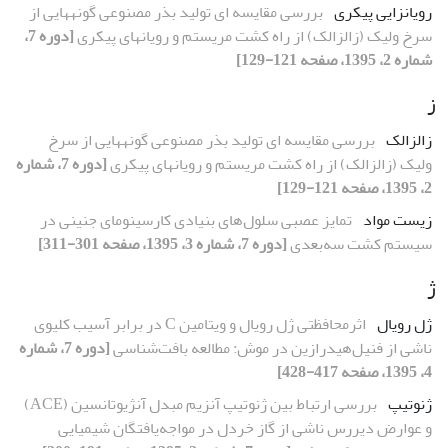
رویان‏زایی پیکری
بررسی مقایسه ای تولید بذر مصنوعی گونه‏هایی از
سرخ ولیک (زالزالک) از راه کشت مریستم و رویان‏های پیکری
[دوره 7،
شماره 2، 1395، صفحه 121-129]
ز
زالزالک
بررسی مقایسه ای تولید بذر مصنوعی گونه‏هایی از سرخ
ولیک (زالزالک) از راه کشت مریستم و رویان‏های پیکری
[دوره 7، شماره
2، 1395، صفحه 121-129]
زیست ­مواد
تمایز عصبی سلول‌های بنیادی کارسینومای جنینی در
سیستم کشت سه‌بعدی
[دوره 7، شماره 3، 1395، صفحه 301-311]
ژ
ژل رویال
اثرمحافظتی ژل رویال و ویتامین C در برابر آسیب کلیوی
ناشی از فنیل‌هیدرازین در موش: مطالعه بافت‌شناسی
[دوره 7، شماره
4، 1395، صفحه 417-428]
ژنوتیپ
بررسی ارتباط بین ژنوتیپ آنزیم مبدل آنژیوتانسین (ACE)
و عوارض دیررس ناشی از گاز خردل در مواجه‌‌یافتگان شیمیایی