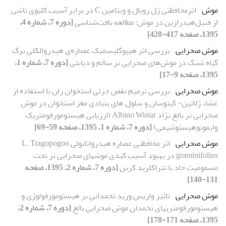
موش
اثرمحافظتی ژل رویال و ویتامین C در برابر آسیب کلیوی ناشی
از فنیل‌هیدرازین در موش: مطالعه بافت‌شناسی
[دوره 7، شماره 4،
1395، صفحه 417-428]
موش صحرایی
بررسی اثر هیپوگلیسمیک عصاره‌ی هیدروالکلی برگ
گیاه شنگ در موش‌های صحرایی نر سالم و دیابتی
[دوره 7، شماره 1،
1395، صفحه 9-17]
موش صحرایی
بررسی ترمیم نقص جزئی استخوان ران با استفاده از
غشاء ژلاتین- کیتوسان و سلول های بنیادی مغز استخوان در موش
صحرایی نر بالغ نژاد Albino Wistar (ارزیابی هیستومورفومتریک
وایمونوهیستوشیمی)
[دوره 7، شماره 1، 1395، صفحه 59-69]
موش صحرایی
اثر محافظتی عصاره هیدرواتانولی L. Tragopogon
graminifolius در بهبود آسیب کبدی موش‏های صحرایی نر تحت
مسمومیت حاد با تتراکلرید کربن
[دوره 7، شماره 2، 1395، صفحه
131-140]
موش صحرایی
تاثیر واریس ورید تخمدانی بر هیستومورفولوژی و
هیستومورفومتری‏های تخمدان موش صحرایی بالغ
[دوره 7، شماره 2،
1395، صفحه 171-178]