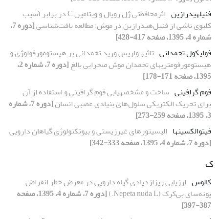
فنیل­هیدرازین
اثرمحافظتی ژل رویال و ویتامین C در برابر آسیب
کلیوی ناشی از فنیل‌هیدرازین در موش: مطالعه بافت‌شناسی
[دوره 7،
شماره 4، 1395، صفحه 417-428]
فولیکول تخمدانی
تاثیر واریس ورید تخمدانی بر هیستومورفولوژی و
هیستومورفومتری‏های تخمدان موش صحرایی بالغ
[دوره 7، شماره 2،
1395، صفحه 171-178]
فوم گرافینی
ساخت و مشخصه‏یابی فوم گرافینی و استفاده از آن
برای تحریک الکتریکی سلول‌های بنیادی عصبی انسان
[دوره 7، شماره
3، 1395، صفحه 259-273]
فیتوالکسین­ها
الیسیتورهای غیرزیستی و بیوتکنولوژی گیاهان دارویی
[دوره 7، شماره 4، 1395، صفحه 333-342]
ک
کالوس
ارزیابی ریزازدیادی گیاه دارویی در معرض خطر انقراض
پونه‌سای بی‌کرک (Nepeta nuda L.)
[دوره 7، شماره 4، 1395، صفحه
387-397]