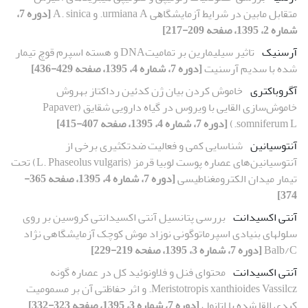
ﻣﺘﻘﺎﺑﻞ ﻣﺎﺑﯿﻦ در ﺷﺮاﯾﻂ آزﻣﺎﯾﺸﮕﺎﻫﯽ urmiana A. و A. sinica
[دوره 7،
شماره 2، 1395، صفحه 209-217]
آرسنیک
تاثیر سیلیمارین بر تمامیتDNA و هسته اسپرم قوچ تیمار
شده با سدیم آرسنیت
[دوره 7، شماره 4، 1395، صفحه 429-436]
آگروباکتری
خاموش کردن بیان ژن کدئین رداکتاز به‏روش
خاموش‌سازی القایی با ویروس در گیاه دارویی شقایق (Papaver
somniferum L.)
[دوره 7، شماره 4، 1395، صفحه 407-415]
آنتوسیانین
شناسایی کمی و فعالیت ضدتکثیری برخی از
آنتوسیانین‌های عصاره پوست لوبیا قرمز (L. Phaseolus vulgaris) تحت
تیمار میدان الکترومغناطیسی
[دوره 7، شماره 4، 1395، صفحه 365-
374]
آنتی اکسیدانت
بررسی پتانسیل آنتی اکسیدانتی کروسین بر روی
سلول‏های بنیادی اسپرماتوگونی نوزاد موش کوچک آزمایشگاهی نژاد
Balb/C
[دوره 7، شماره 3، 1395، صفحه 219-229]
آنتی اکسیدانت
محتوای فنل و فلاونوئید کل در عصاره‌ گونه
Meristotropis xanthioides Vassilcz. و اثر حفاظتی آن بر مسمومیت
کبدی القا شده با اتانول
[دوره 7، شماره 3، 1395، صفحه 323-332]