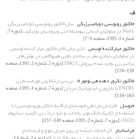
ف
فاکتور رونویسی دوپامینرژیکی
بیان فاکتور رونویسی دوپامینرژیکی
Nurr1 در سلول‏های انسانی به‏وسیله لنتی ویروس‏های نوترکیب
[دوره 7،
شماره 1، 1395، صفحه 1-7]
فاکتور مهارکنندة لوسمی
تاثیر بیان بالای فاکتور مهار کننده لوسمی
در سلول‏های بنیادی مغز بر ساختار بافتی هیپوکامپ در موش‌های
ترانس ژن تولید شده به‏روش TMGT
[دوره 7، شماره 2، 1395، صفحه
159-170]
فاکتور نکروز دهنده‏ی تومور α
بررسی ارتباط پلی مورفیسم ژن
TNFR1 با ناباروری ایدیوپاتیک مردان
[دوره 7، شماره 1، 1395، صفحه
103-110]
فتوسل
افزایش بازدهی فتوسل‏های ارگانیک(باکتریورودوپسین) با
استفاده از تکنیک لانگ مویر بلادجت و نانو ذرات دی اکسید تیتانیوم
(TiO2)
[دوره 7، شماره 2، 1395، صفحه 149-157]
فراساختار
اثر انجماد شیشه ای روی میزان بلوغ و فراساختار
اووسیت‏های بالغ شده انسانی در محیط آزمایشگاه
[دوره 7، شماره 1،