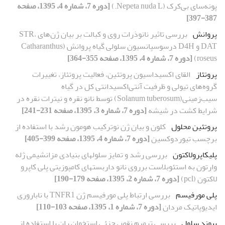
پونه‌سای بی‌کرک (Nepeta nuda L.)
[دوره 7، شماره 4، 1395، صفحه
387-397]
پروانش
بررسی تاثیر نانوذرات روی و کبالت بر بیان ژن‌های STR،
DAT و D4H درسوسپانسیون سلولی گیاه پروانش (Catharanthus
roseus)
[دوره 7، شماره 4، 1395، صفحه 355-364]
پروتئاز
القای اکسیداسیون پروتئین‌، فعالیت پروتئاز، تغییرات
گروه‌های تیولی و ظرفیت آنتی‌اکسیدانتی کل در گیاه
سیب‌زمینی(Solanum tuberosum) توسط نانو نقره و نیترات نقره در
شرایط کشت در شیشه
[دوره 7، شماره 3، 1395، صفحه 231-241]
پروتئین محلول
کلون و بیان ژن نوترکیب هومون رشد با استفاده از
برچسب تیوردوکسین
[دوره 7، شماره 4، 1395، صفحه 399-405]
پلی­کاپرولاکتون
بررسی رشد و تمایز سلول‏های بنیادی مزانشیمی ژله
وارتون به استئوبلاست برروی نانو داربست‏های کامپوزیتی پلی کاپرو
لاکتون (pcl)
[دوره 7، شماره 2، 1395، صفحه 179-190]
پلی مورفیسم
بررسی ارتباط پلی مورفیسم ژن TNFR1 با ناباروری
ایدیوپاتیک مردان
[دوره 7، شماره 1، 1395، صفحه 103-110]
پیوند سلول
بررسی ترمیم نقص جزئی استخوان ران با استفاده از