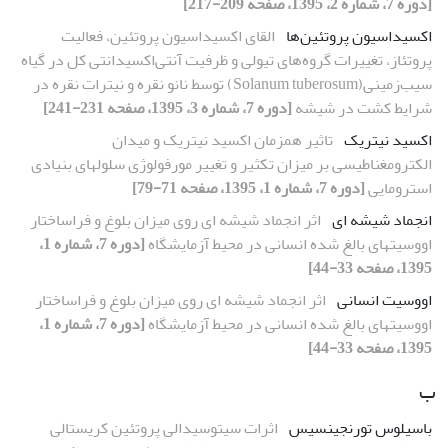
[دوره 7، شماره 2، 1395، صفحه 209-217]
اکسیداسیون پروتئین‌ها
القای اکسیداسیون پروتئین‌، فعالیت
پروتئاز، تغییرات گروه‌های تیولی و ظرفیت آنتی‌اکسیدانتی کل در گیاه
سیب‌زمینی(Solanum tuberosum) توسط نانو نقره و نیترات نقره در
شرایط کشت در شیشه
[دوره 7، شماره 3، 1395، صفحه 231-241]
اکسید نیتریک
تاثیر هم‏زمان اکسید نیتریک و میدان
الکترومغناطیسی بر میزان تکثیر و تغییر مورفولوژی سلول‏های بنیادی
استرومایی
[دوره 7، شماره 1، 1395، صفحه 71-79]
انجماد شیشه ای
اثر انجماد شیشه ای روی میزان بلوغ و فراساختار
اووسیت‏های بالغ شده انسانی در محیط آزمایشگاه
[دوره 7، شماره 1،
1395، صفحه 33-44]
اووسیت انسانی
اثر انجماد شیشه ای روی میزان بلوغ و فراساختار
اووسیت‏های بالغ شده انسانی در محیط آزمایشگاه
[دوره 7، شماره 1،
1395، صفحه 33-44]
ب
باسیلوس تورنجینسیس
اثرات سیتوسیدالی پروتئین کریستالی