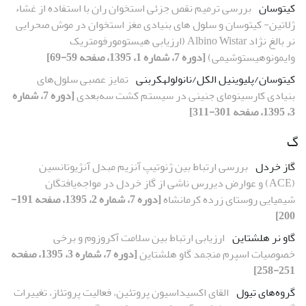
کیتوسان
بررسی ترمیم نقص جزئی استخوان ران با استفاده از غشاء
ژلاتین- کیتوسان و سلول های بنیادی مغز استخوان در موش صحرایی
نر بالغ نژاد Albino Wistar (ارزیابی هیستومورفومتریک
وایمونوهیستوشیمی)
[دوره 7، شماره 1، 1395، صفحه 59-69]
کیتوسان/پلی­وینیل ­الکل/نانولوله­کربنی
تمایز عصبی سلول‌های
بنیادی کارسینومای جنینی در سیستم کشت سه‌بعدی
[دوره 7، شماره
3، 1395، صفحه 301-311]
گ
گاز خردل
بررسی ارتباط بین ژنوتیپ آنزیم مبدل آنژیوتانسین
(ACE) و عوارض دیررس ناشی از گاز خردل در مواجه‌‌یافتگان
شیمیایی روستای زرده کرمانشاه
[دوره 7، شماره 2، 1395، صفحه 191-
200]
گاو نر هلشتاین
ارزیابی ارتباط بین سلامت آکروزوم و برخی
خصوصیات اسپرم منجمد گاو هلشتاین
[دوره 7، شماره 3، 1395، صفحه
251-258]
گروه‌های تیول
القای اکسیداسیون پروتئین‌، فعالیت پروتئاز، تغییرات