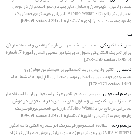
غشاء ژلاتین- کیتوسان و سلول های بنیادی مغز استخوان در موش
صحرایی نر بالغ نژاد Albino Wistar (ارزیابی هیستومورفومتریک
وایمونوهیستوشیمی)
[دوره 7، شماره 1، 1395، صفحه 59-69]
ت
تحریک الکتریکی
ساخت و مشخصه‏یابی فوم گرافینی و استفاده از آن
برای تحریک الکتریکی سلول‌های بنیادی عصبی انسان
[دوره 7، شماره
3، 1395، صفحه 259-273]
تخمدان
تاثیر واریس ورید تخمدانی بر هیستومورفولوژی و
هیستومورفومتری‏های تخمدان موش صحرایی بالغ
[دوره 7، شماره 2،
1395، صفحه 171-178]
ترمیم استخوان
بررسی ترمیم نقص جزئی استخوان ران با استفاده از
غشاء ژلاتین- کیتوسان و سلول های بنیادی مغز استخوان در موش
صحرایی نر بالغ نژاد Albino Wistar (ارزیابی هیستومورفومتریک
وایمونوهیستوشیمی)
[دوره 7، شماره 1، 1395، صفحه 59-69]
ترمیم زخم
مطالعه هیستومورفومتریک اثر عصاره الکلی دانه انگور
(Vitis Vinifera) بر روی ترمیم زخم‏های دیابتی موش صحرائی نر نژاد