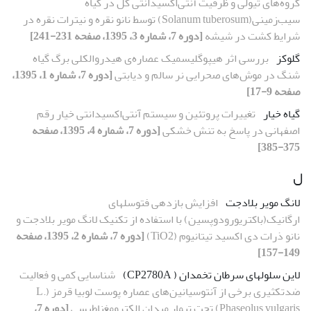
گروه‌های تیولی و ظرفیت آنتی‌اکسیدانتی کل در گیاه
سیب‌زمینی(Solanum tuberosum) توسط نانو نقره و نیترات نقره در
شرایط کشت در شیشه
[دوره 7، شماره 3، 1395، صفحه 231-241]
گلوکز
بررسی اثر هیپوگلیسمیک عصاره‌ی هیدروالکلی برگ گیاه
شنگ در موش‌های صحرایی نر سالم و دیابتی
[دوره 7، شماره 1، 1395،
صفحه 9-17]
گیاه خیار
تغییرات پروتئین و سیستم آنتی‌اکسیدانتی خیار‌ رقم
اصفهانی در پاسخ به تنش خشکی
[دوره 7، شماره 4، 1395، صفحه
375-385]
ل
لانگ مویر بلادجت
افزایش بازدهی فتوسل‏های
ارگانیک(باکتریورودوپسین) با استفاده از تکنیک لانگ مویر بلادجت و
نانو ذرات دی اکسید تیتانیوم (TiO2)
[دوره 7، شماره 2، 1395، صفحه
149-157]
لاین سلول­های سرطان تخمدان ( CP2780A)
شناسایی کمی و فعالیت
ضدتکثیری برخی از آنتوسیانین‌های عصاره پوست لوبیا قرمز (L.
Phaseolus vulgaris) تحت تیمار میدان الکترومغناطیسی
[دوره 7،