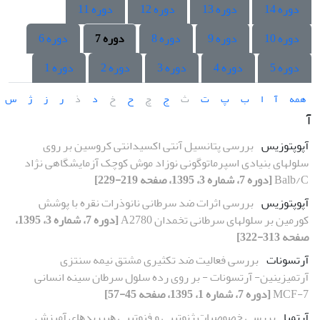
دوره 14
دوره 13
دوره 12
دوره 11
دوره 10
دوره 9
دوره 8
دوره 7
دوره 6
دوره 5
دوره 4
دوره 3
دوره 2
دوره 1
همه
آ
ا
ب
پ
ت
ث
ج
چ
ح
خ
د
ذ
ر
ز
ژ
س
آ
آپوپتوزیس
بررسی پتانسیل آنتی اکسیدانتی کروسین بر روی
سلول‏های بنیادی اسپرماتوگونی نوزاد موش کوچک آزمایشگاهی نژاد
Balb/C
[دوره 7، شماره 3، 1395، صفحه 219-229]
آپوپتوزیس
بررسی اثرات ضد سرطانی نانوذرات نقره با پوشش
کورمین بر سلول‏های سرطانی تخمدان A2780
[دوره 7، شماره 3، 1395،
صفحه 313-322]
آرتسونات
بررسی فعالیت‌ ضد تکثیری مشتق نیمه سنتزی
آرتمیزینین- آرتسونات - بر روی رده سلول سرطان سینه انسانی
MCF-7
[دوره 7، شماره 1، 1395، صفحه 45-57]
آرتمیا
ﺑﺮرﺳﯽ ﺧﺼﻮﺻﯿﺎت ژﻧﻮﺗﯿﭙﯽ و فنوتیپی ﻫﯿﺒﺮﯾﺪﻫﺎی آﻣﯿﺰش