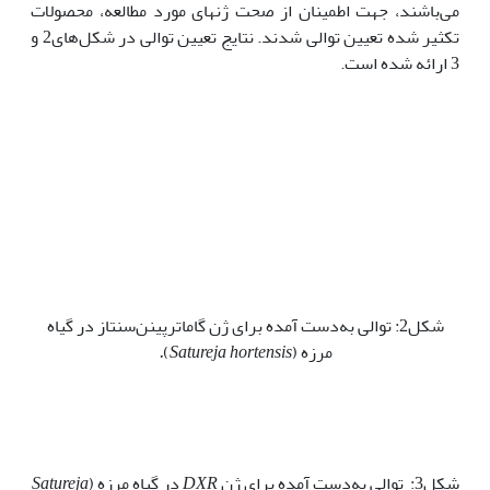
می‌باشند، جهت اطمینان از صحت ژن‏های مورد مطالعه، محصولات
تکثیر شده تعیین توالی شدند. نتایج تعیین توالی در شکل‌های2 و
3 ارائه شده است.
شکل2: توالی به‌دست آمده برای ژن گاماترپینن‌سنتاز در گیاه
مرزه (
Satureja hortensis
)
.
شکل3: توالی به‌دست آمده برای ژن
DXR
در گیاه مرزه (
Satureja