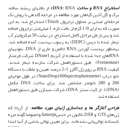
استخراج
RNA
و ساخت
:
cDNA
RNA از بافت‏های ریشه، ساقه،
برگ و گل آذین گیاهان مورد مطالعه در مرحله گلدهی با روش تک
‌مرحله‌ای مبتنی بر محلول ترایزول (Trizol) استخراج شد. به این
صورت که به ازای 1/0 گرم از بافت تازه، 1 میلی‌لیتر ترایزول اضافه
شد و پس از طی مراحل کامل استخراج، در نهایت 50 میکرولیتر آب
تیمار شده با دپس (DEPC) به رسوب به‏دست آمده اضافه شد.
به‏منظور به‏دست آوردن RNA خالص و عاری از DNA، نمونه‏های
RNAهای جدا شده با استفاده از آنزیم DNase1 شرکت فرمنتاز
(Fermentase) طبق دستورالعمل شرکت سازنده تیمار شدند.
کیفیت RNA بر روی ژل آگارز 2/1 درصد تعیین و غلظت با دستگاه
نانو دراپ (NanoDrop1000spectrophotometer) در طول موج‏های
260 و 280 نانومتر مشخص شد. برای ساخت DNA مکمل
(cDNA) از کیت سنتز cDNA شرکت سیناژن طبق دستورالعمل
استفاده شد.
طراحی آغازگر ها و جداسازی ژن‏های مورد مطالعه
: از آن‌جا که
ژن‌های
GTS
و
DXR
تاکنون در جنس
Satureja
وخصوصا گونه مرزه
تابستانه توالی‌یابی نشده‌اند، برای تعیین توالی بخشی از آن‏ها ابتدا