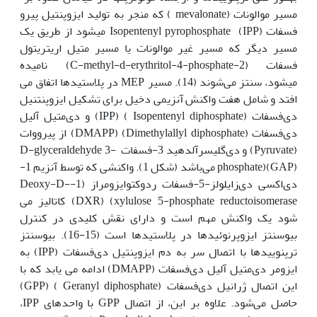
مسیر موالونات (mevalonate ) که منجر به تولید ایزوپنتیل پیرو
فسفات Isopentenyl pyrophosphate (IPP) می‏شود از طریق یک
مسیر دیگر که مسیر غیر موالونات یا مسیر متیل اریتریتول
فسفات (2-C-methyl-d-erythritol-4-phosphate) نامیده
می‏شود، سنتز می‌شوند (14). مسیر MEP در پلاستیدها اتفاق می
افتد و شامل هفت واکنش آنزیمی دخیل برای تشکیل ایزوپنتنیل
دی‌فسفات (Isopentenyl diphosphate ) (IPP) و دی‌متیل آلیل
دی‌فسفات (Dimethylallyl diphosphate) (DMAPP) از پیرووات
(Pyruvate) و دی‌گلیسرآلدهید 3-فسفات D-glyceraldehyde 3-
phosphate)(GAP) می‌باشد (شکل 1). واکنشی که توسط آنزیم 1-
دی‌اکسی دی‌زایلولز-5-فسفات ردوکتوایزومراز (1-Deoxy-D-
xylulose 5-phosphate reductoisomerase) (DXR) کاتالیز می
شود یک واکنش مهم است و دارای نقش کلیدی در کنترل
بیوسنتز ایزوپرنوئیدها در پلاستیدها است (15-16). بیوسنتز
ترپنوییدها با اتصال سر به دم ایزوپنتیل دی‌فسفات (IPP) به
ایزومر دی‌متیل آلیل دی‌فسفات (DMAPP) ادامه می یابد که با
این اتصال ژرانیل دی‌فسفات (Geranyl diphosphate ) (GPP)
حاصل می‌شود. علاوه بر این، از اتصال GPP با واحدهای IPP،