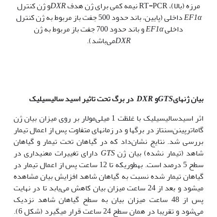
مرزه (بالا)، RT
PCR نیمه کمی برای ژن هدف
-
DXR
و ژن کنترل
EF1α
داخلی (پایین، باند حدود 500 جفت باز مربوط به ژن کنترل
داخلی
EF1α
و باند حدود 700 جفت باز مربوط به ژن
DXR
می‌باشد).
بیان ژ‌ن‏های‌
GTS
و
DXR
در برگ تحت تاثیر
اسید سالیسیلیک
اثر اسیدسالیسیلیک با غلظت 1 میلی‌مولار بر روی میزان بیان ژن
گاماترپینن‌سنتاز در برگ‏ها و در زمان‏های متفاوت پس از اعمال تیمار
بررسی شد. نتایج نشان‌داد که در گیاهان تحت تیمار و گیاهان
شاهد (تیمار نشده) بیان ژن
GTS
دارای تغییرات معنی‏داری در
سطح 5 درصد است. به‏طوری‏که تا 12 ساعت پس از اعمال تیمار در
گیاهان تیمار شده نسبت به گیاهان شاهد افزایش بیان مشاهده
می‏شود و بعد از 24 ساعت میزان بیان کاهش می‌یابد تا در نهایت
پس از 48 ساعت میزان بیان به سطح گیاهان شاهد نزدیک
می‌شود و تقریبا در همان سطح 24 ساعت قرار می‏گیرد (شکل 6).