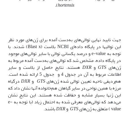
.
)
hortensis
جهت تایید نهایی توالی‌های به‌دست آمده برای ژن‌های مورد نظر
این توالی‏ها در پایگاه داده‌ای NCBI بلاست (Blast x) شدند. با
توجه به e-value و درصد یکسانی توالی با سایر توالی‌های موجود
در پایگاه داده، مشخص شد که توالی‌های به‌دست آمده مربوط به
ژن‌های
GTS
و
DXR
هستند. نتایج حاصل از بلاست و سایر
اطلاعات مربوط به آن در جدول 4 و جدول 5 ارائه شده است.
هم‌ردیفی ناحیه تعیین توالی شده ژن‌های
GTS
و
DXR
درگیاه
مرزه با همین نواحی در سایر گیاهان هم‌خانواده آن‏ها نشان داد که
این ژن‏ها بسیار مشابه و حفاظت شده هستند. این نتایج نشان
می‌دهد که توالی‌های معرفی شده به احتمال زیاد (با توجه به e-
value ) متعلق به ژن‌های
GTS
و
DXR
باشند.