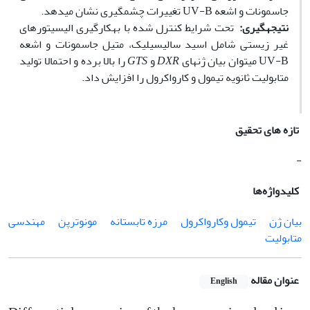
جاسمونات و اشعه UV-B تغییرات چشم‏گیری نشان می‏دهد.
نتیجه
گیری:
تحت شرایط کنترل شده با به‏کارگیری الیسیتورهای
غیر زیستی شامل اسید سالیسیلیک‏، متیل جاسمونات و اشعه
UV-B می‏توان بیان ژ‏ن‏های
DXR
و
GTS
را بالا برده و احتمالا تولید
متابولیت ثانویه تیمول و کارواکرول را افزایش داد.
تازه های تحقیق
-
کلیدواژه‌ها
بیان ژن
تیمول وکارواکرول
مرزه تابستانه‏
مونوترپن
مهندسی
متابولیت
عنوان مقاله
English