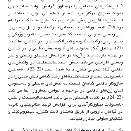
آن‏ها راه‏کارهای مختلفی را به‏منظور افزایش تولید متابولیت‎های
ثانویه می‏توان به‏کار برد، که از جمله می توان استفاده از
الیسیتورها، افزودن پیش سازها و بهینه سازی محیط کشت را نام
برد (20). الیسیتورها مواد شیمیایی یا ترکیبات و عوامل زیستی و
غیر زیستی متنوعی هستند که می‎توانند تغییرات فیزیولوژیکی و
تجمع برخی ترکیبات ثانویه و فیتوآلکسین‏ها را در گیاهان القا کنند
(21). به‏دلیل آن‏که متابولیت‌های ثانویه نقش دفاعی را در گیاهان
بر عهده دارند، مقدار آن‌ها در اثر اعمال تنش‏های زیستی و غیر
زیستی افزایش می‌یابد. نقش اسیدسالیسیلیک در واکنش‌های
دفاعی گیاه به‏خوبی نشان داده شده است (22-23). همچنین
جاسمونیک‌اسید از تنطیم‌کننده‌های رشد گیاهی نقش مهمی را در
سازوکار دفاعی گیاهان نسبت به تنش‌های محیطی و به‌خصوص
القای ژن‌های دفاعی در مواجهه با عوامل بیماری‌زا ایفا می کند
(23-24). در نتیجه الیسیتورهایی مانند اسیدسالیسیلیک و متیل
جاسمونات به‏طورکارآمدی برای افزایش تولید متابولیت‎های ثانویه
در گیاهان دارویی از طریق کشت‏های تحت کنترل، هیدروپونیک و
کشت‏های سلولی به‏کار رفته‎اند.
یکی دیگر از اثرات متقابل گیاهان و محیط در ارتباط با جذب اشعه