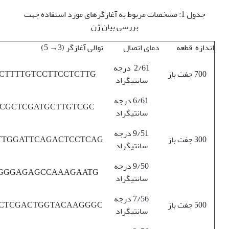
جدول 1: مشخصات مربوط به آغازگرهای مورد استفاده جهت
بررسی بیان ژن
اندازه قطعه
دمای اتصال
توالی آغازگر (3→ 5)
2/61 درجه
700 جفت باز
CTTTTGTCCTTCCTCTTG
سانتی‏گراد
6/61 درجه
CGCTCGATGCTTGTCGC
سانتی‏گراد
9/51 درجه
300 جفت باز
TTGGATTCAGACTCCTCAG
سانتی‏گراد
9/50 درجه
GGGAGAGCCAAAGAATG
سانتی‏گراد
7/56 درجه
500 جفت باز
CTCGACTGGTACAAGGGC
سانتی‏گراد