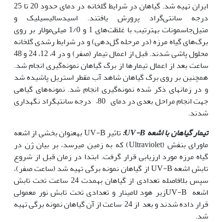
ایران تهیه شد. گیاهان در شرایط گل‏خانه در دمای حدود 20 تا 25
درجه سانتی‌گراد پرورش یافتند. اسیدسالیسیلیک و
متیل‌جاسمونات به‏ترتیب با غلظت‌های 1 و 1/0 میلی‌مولار بر روی
برگ‌های گیاه مرزه (در مرحله گل‌دهی) و در شرایط رشدی گلخانه
محلول پاشی شدند. قبل از اعمال تیمار (صفر) و در 4، 12، 24 و 48
ساعت بعد از اعمال تیمارها از برگ‌ گیاهان نمونه‌گیری انجام شد.
همچنین بر روی برگ گیاهان شاهد آب مقطر استریل ‌پاشیده شد
و در زمان‏های ذکر شده نمونه‌گیری انجام شد. نمونه‌های گیاهی
جهت انجام مراحل بعدی در دمای 80– درجه سانتی‏گراد نگه‏داری
شدند.
تیمار گیاهان با
اشعه
UV-B
:
تاثیر UV-B به‏عنوان بخشی از اشعه
ماورای بنفش (Ultraviolet) که به زمین می‏رسد، بر بیان ژن ‌در
گیاه مرزه مورد ارزیابی قرار گرفت. ابتدا در زمان قبل از شروع
تابش اشعه UV-B از گیاهان نمونه برگی تهیه شد (ساعت صفر)،
سپس بلافاصله تعدادی از گیاهان به‏مدت 24 ساعت تحت تابش
اشعه UV-Bزیر هود لامینار و تعدادی تحت تابش نور معمولی
قرار داده شدند و بعد از 24 ساعت از آن گیاهان نمونه برگی تهیه
شد.