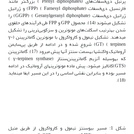
پرنیل دی‌فسفات‌های (Prenyl diphosphates ) بزرگ‌‌‍تر مانند
فارنسیل دی‌فسفات (Farnesyl diphosphate ) (FPP) و ژرانیل
ژرانیل دی‌فسفات (Geranylgeranyl diphosphate ) (GGPP) را
تشکیل می‏شوند (14). محصول GPP و FPP طی فرآیندهای حلقوی
شدن به‏ترتیب اسکلت‌های مونوترپن و سز‌کویی‌ترپنی را تشکیل
می‏دهند. تشکیل تیمول و کارواکرول با مونوترپن گاماترپینن (γ-
terpinen ) (GT) شروع شده و در ادامه از طریق پی‌سایمن
آروماتیک واکنش‏ها به‏سمت سنتز آن‏ها پیش می‏رود (17). گاماترپینن
که به‏وسیله آنزیم گاماترپینن‌سنتاز (γ-terpinen synthase )
(GTS)کاتالیز می‏شود، پیش ماده مونوترپن‏های آروماتیک در ادامه
مسیر بوده و بنابراین نقشی اساسی را در این مسیر ایفا می‏نماید
(18).
شکل 1: مسیر بیوسنتز تیمول و کارواکرول از طریق متیل