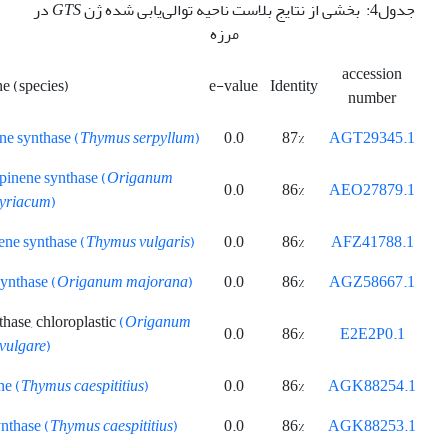
جدول4: بخشی از نتایج بلاست ناحیه توالی‌یابی شده ژن
GTS
در
مرزه
accession
e (species)
e-value
Identity
number
ne synthase (
Thymus
serpyllum
)
0.0
87%
AGT29345.1
pinene synthase (
Origanum
0.0
86%
AEO27879.1
syriacum
)
ne synthase (
Thymus
vulgaris
)
0.0
86%
AFZ41788.1
ynthase (
Origanum
majorana
)
0.0
86%
AGZ58667.1
ase, chloroplastic
(
Origanum
0.0
86%
E2E2P0.1
vulgare
)
e (
Thymus caespititius
)
0.0
86%
AGK88254.1
nthase (
Thymus
caespititius
)
0.0
86%
AGK88253.1