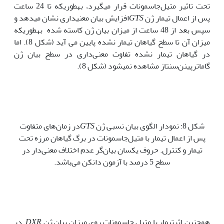
تحت تاثیر متیل‌جاسمونات قرار می‏گیرد، به‏طوری‏که تا 24 ساعت
پس از اعمال تیمار ژن
GTS
افزایش بیان معنی‏داری نشان می‏دهد و
سپس بعد از 48 ساعت از میزان بیان ژن کاسته شده به‏طوری‏که
میزان آن تا سطح گیاهان تیمار نشده پایین می آید (شکل 8). اما
در گیاهان تیمار نشده تفاوت معنی‌داری در سطح بیان ژن
گاماترپینن‌سنتاز مشاهده نمی‏شود (شکل 8).
شکل 8: نمودار الگوی بیان نسبی ژن
GTS
در زمان‌های متفاوت
پس از اعمال تیمار با متیل‌جاسمونات در برگ گیاهان مرزه تحت
تیمار و کنترل. حروف یکسان بیان‌گر عدم اختلاف معنی‌دار در
سطح 5 درصد با آزمون دانکن می‌باشد.
همچنین اثرتیمار با متیل جاسمونات روی میزان بیان ژن
DXR
در