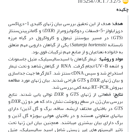
10.52547/JCT.7.3.275
چکیده
هدف:
هدف از این تحقیق بررسی بیان ژن‏های کلیدی 1-دی‌اکسی
دی‌زایلولز-5-فسفات ردوکتوایزومراز (
DXR
) و گاماترپینن‌سنتاز
(
GTS
) در مسیر بیوسنتز تیمول و کارواکرول در گیاه مرزه
تابستانه (
hortensis
Satureja
) یکی از گیاهان دارویی مهم متعلق
به خانواده نعناعیان و از منابع مهم ترکیبات فوق بود.
مواد و روش
ها:
تیمار گیاهان با اسیدسالیسیلیک، متیل جاسمونات
و اشعه UV-B انجام گرفت. RNA از گیاهان شاهد و تحت تیمار
استخراج شد و سپس cDNA سنتز شد. آغازگر‏ها جهت جداسازی
و بیان ژنهای
DXR
و
GTS
طراحی شدند. بیان ژن‏های مورد مطالعه
به‏روش RT-PCR نیمه کمی بررسی شد.
نتایج:
قطعاتی از ژن‏های
GTS
و
DXR
توالی یابی شدند. نتایج
بررسی بیان ژن در سطح رونوشت نشان داد که هر دو ژن
DXR
و
GTS
در بافت‏های مختلف (ریشه، ساقه، برگ و گل آذین) دارای
بیان‏های متفاوتی هستند و در بافت‏های هوایی به‏ویژه گل آذین و
برگ دارای بیان بیشتری می‏باشند. همچنین بیان این ژن‏ها تحت
تاثیر الیسیتورهای غیر زیستی شامل اسید سالیسیلیک‏، متیل