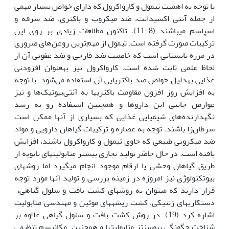
با توجه به اهمیت تیمول و کارواکرول که دارای خواص بسیار مهمی
از جمله آنتی اکسیدانت، ضد میکروب و باکتری، ضد سرفه و
اسپاسم می‏باشند (8-11)، تاکنون مطالعات زیادی بر روی این
ترکیبات صورت گرفته است. تیمول از مهم‌ترین روغن‌های ضروری
در مرزه تابستانی است که خاصیت ضد قارچی و ضد عفونی آن از
لحاظ علمی ثابت شده است. کارواکرول نیز به‏عنوان افزودنی
غذایی به‏دلیل خواص ضد باکتریایی آن استفاده می‌شود. با توجه
به افزایش روز افزون مقاومت باکتری‏ها به آنتی‌بیوتیک‌ها و نیز
عوارض جانبی این داروها و همچنین استفاده رو به رشد
نگه‏دارنده‌های شیمیایی غذایی که بسیاری از آن‏ها ممکن است
سرطان‌زا باشند، توجه به عصاره و ترکیبات گیاهان دارویی و مواد
ضد میکروبی طبیعی که حاوی تیمول و کارواکرول باشند، افزایش
یافته است. در حال حاضر تولید تجاری بیشتر متابولیت‏های ثانویه از
طریق گیاهان وحشی یا ارقام موجود انجام می‏گیرد اما روش‎های
بیوتکنولوژی نیز امروزه در زمینه بررسی و تولید آن‏ها مورد توجه
قرار دارند که می‏توان به روش‏های کشت بافت و سلول گیاهی،
دست‏کاری‏های ژنتیکی، کشت ریشه‎های موئین و مهندسی متابولیت
اشاره کرد (19). در روش کشت بافت و سلول گیاهی علاوه بر
شناخت چگونگی بیوسنتز متابولیت‏ها و همچنین مکانیسم تنظیمی