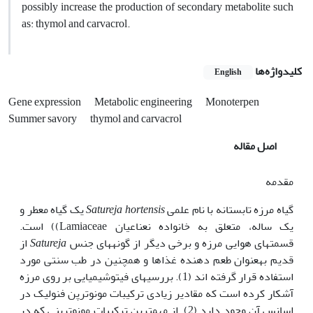
possibly increase the production of secondary metabolite such
as: thymol and carvacrol.
کلیدواژه‌ها
English
Gene expression
Metabolic engineering
Monoterpen
Summer savory
thymol and carvacrol
اصل مقاله
مقدمه
گیاه مرزه تابستانه با نام علمی
Satureja hortensis
یک گیاه معطر و
یک ساله، متعلق به خانواده نعناعیان Lamiaceae)) است.
قسمت‏های هوایی مرزه و برخی دیگر از گونه‏های جنس
Satureja
از
قدیم به‏عنوان طعم دهنده غذاها و همچنین در طب سنتی مورد
استفاده قرار گرفته اند (1). بررسی‏های فیتوشیمیایی بر روی مرزه
آشکار کرده است که مقادیر زیادی ترکیبات مونوترپن فنولیک در
اسانس آن وجود دارد (2). از مهم‏ترین ترکیبات مونوترپنی که در