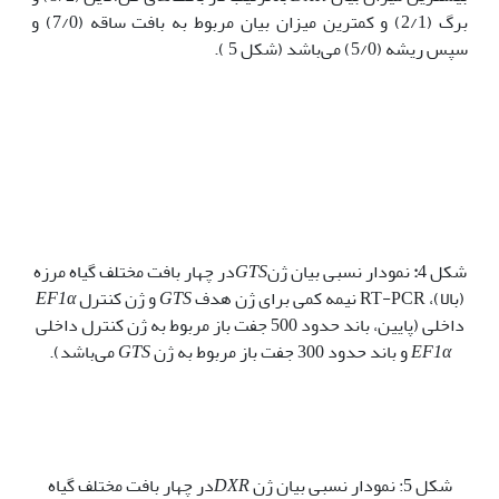
برگ (2/1) و کمترین میزان بیان مربوط به بافت ساقه (7/0) و
سپس ریشه (5/0) می‌باشد (شکل 5 ).
شکل 4
:
نمودار نسبی بیان ژن
GTS
در چهار بافت مختلف گیاه مرزه
(بالا)، RT-PCR نیمه کمی برای ژن هدف
GTS
و ژن کنترل
EF1α
داخلی (پایین، باند حدود 500 جفت باز مربوط به ژن کنترل داخلی
EF1α
و باند حدود 300 جفت باز مربوط به ژن
GTS
می‌باشد).
شکل 5: نمودار نسبی بیان ژن
DXR
در چهار بافت مختلف گیاه