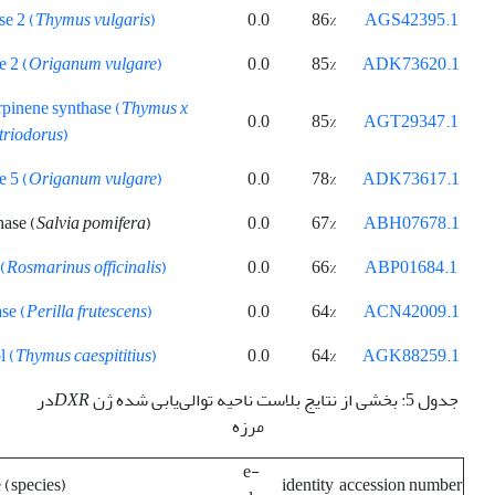
se 2 (
Thymus vulgaris
)
0.0
86%
AGS42395.1
e 2 (
Origanum vulgare
)
0.0
85%
ADK73620.1
pinene synthase (
Thymus
x
0.0
85%
AGT29347.1
itriodorus
)
e 5 (
Origanum vulgare
)
0.0
78%
ADK73617.1
hase (
Salvia pomifera
)
0.0
67%
ABH07678.1
(
Rosmarinus officinalis
)
0.0
66%
ABP01684.1
ase (
Perilla frutescens
)
0.0
64%
ACN42009.1
l (
Thymus caespititius
)
0.0
64%
AGK88259.1
جدول 5: بخشی از نتایج بلاست ناحیه توالی‌یابی شده ژن
DXR
در
مرزه
e-
 (species)
identity
accession number