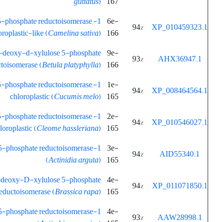
guttatus
)
167
5-phosphate reductoisomerase,
6e-
94%
XP_010459323.1
oroplastic-like (
Camelina sativa
)
166
1-deoxy-d-xylulose 5-phosphate
9e-
93%
AHX36947.1
toisomerase (
Betula platyphylla
)
166
5-phosphate reductoisomerase,
1e-
94%
XP_008464564.1
chloroplastic (
Cucumis melo
)
165
5-phosphate reductoisomerase,
2e-
94%
XP_010546027.1
loroplastic (
Cleome
hassleriana
)
165
 5-phosphate reductoisomerase
3e-
94%
AID55340.1
(
Actinidia arguta
)
165
eoxy-D-xylulose 5-phosphate
4e-
94%
XP_011071850.1
eductoisomerase (
Brassica rapa
)
165
5-phosphate reductoisomerase
4e-
93%
AAW28998.1