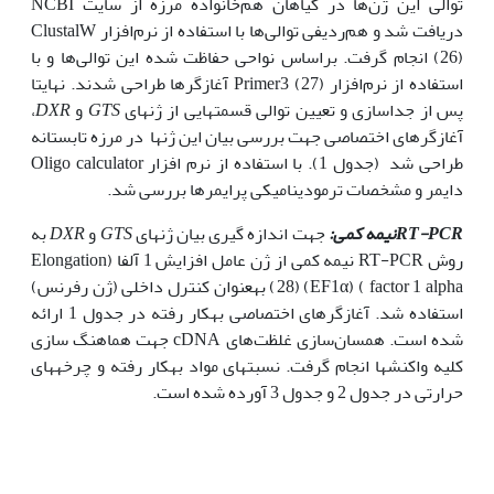
توالی این ژن‌ها در گیاهان هم‌خانواده مرزه از سایت NCBI
دریافت شد و هم‌ردیفی توالی‌ها با استفاده از نرم‌افزار ClustalW
(26) انجام گرفت. براساس نواحی حفاظت شده این توالی‌ها و با
استفاده از نرم‌افزار Primer3 (27) آغازگرها طراحی شدند. نهایتا
پس از جداسازی و تعیین توالی قسمت‏هایی از ژن‏های
GTS
و
DXR
،
آغازگرهای اختصاصی جهت بررسی بیان این ژن‏ها در مرزه تابستانه
طراحی شد (جدول 1). با استفاده از نرم افزار Oligo calculator
دایمر و مشخصات ترمودینامیکی پرایمرها بررسی شد.
RT-PCR
نیمه کمی
:
جهت اندازه گیری بیان ژن‏های
GTS
و
DXR
به
روش RT-PCR نیمه کمی از ژن عامل افزایش 1 آلفا (Elongation
factor 1 alpha ) (EF1α) (28) به‏عنوان کنترل داخلی (ژن رفرنس)
استفاده شد. آغازگرهای اختصاصی به‏کار رفته در جدول 1 ارائه
شده است. همسان‌سازی غلظت‌های cDNA جهت هماهنگ سازی
کلیه واکنش‏ها انجام گرفت. نسبت­های مواد به‏کار رفته و چرخه­های
حرارتی در جدول 2 و جدول 3 آورده شده است.