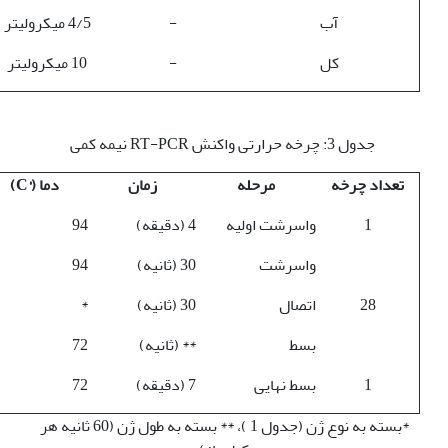
آب
-
4/5 میکرولیتر
کل
-
10 میکرولیتر
جدول 3: چرخه حرارتی واکنش RT-PCR نیمه کمی
تعداد چرخه
مرحله
زمان
دما (
°
C
)
1
واسرشت اولیه
4 (دقیقه)
94
واسرشت
30 (ثانیه)
94
28
اتصال
30 (ثانیه)
*
بسط
** (ثانیه)
72
1
بسط نهایی
7 (دقیقه)
72
*بسته به نوع ژن (جدول 1 )، ** بسته به طول ژن (60 ثانیه هر