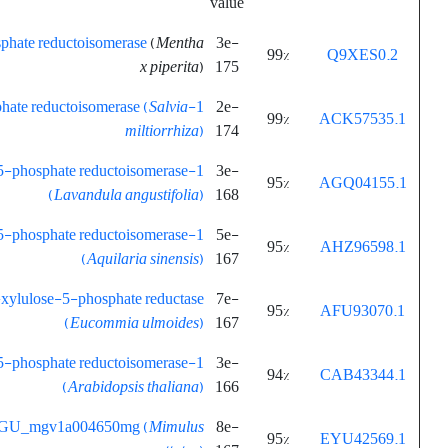
value
hate reductoisomerase
(
Mentha
3e-
99%
Q9XES0.2
x piperita
)
175
Salvia
1-deoxy-d-xylulose 5-phosphate reductoisomerase (
2e-
99%
ACK57535.1
miltiorrhiza
)
174
 5-phosphate reductoisomerase
3e-
95%
AGQ04155.1
(
Lavandula
angustifolia
)
168
 5-phosphate reductoisomerase
5e-
95%
AHZ96598.1
(
Aquilaria sinensis
)
167
xylulose-5-phosphate reductase
7e-
95%
AFU93070.1
(
Eucommia
ulmoides
)
167
5-phosphate reductoisomerase
3e-
94%
CAB43344.1
(
Arabidopsis thaliana
)
166
MIMGU_mgv1a004650mg (
Mimulus
8e-
95%
EYU42569.1