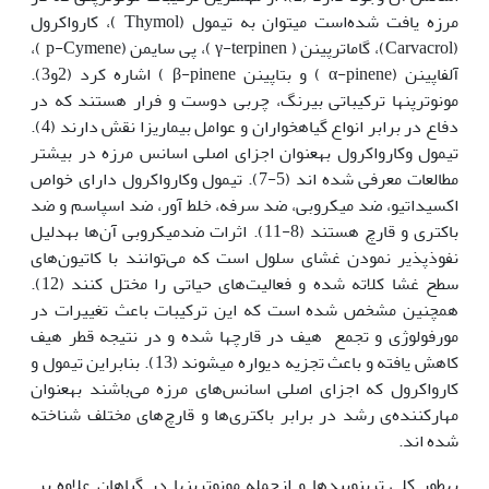
مرزه یافت شده‌است می‏توان به تیمول (Thymol )، کارواکرول
(Carvacrol)، گاماترپینن (‌ γ-terpinen )، پی سایمن (p-Cymene )،
آلفاپینن (α-pinene ) و بتاپینن β-pinene ) اشاره کرد (2و3).
مونوترپن‏ها ترکیباتی بی‏رنگ، چربی دوست و فرار هستند که در
دفاع در برابر انواع گیاه‏خواران و عوامل بیماری‏زا نقش دارند (4).
تیمول وکارواکرول به‏عنوان اجزای اصلی اسانس مرزه در بیشتر
مطالعات معرفی شده اند (5-7). تیمول وکارواکرول دارای خواص
اکسیداتیو، ضد میکروبی، ضد سرفه، خلط آور، ضد اسپاسم و ضد
باکتری و قارچ هستند (8-11). اثرات ضدمیکروبی آن‌ها به‏دلیل
نفوذپذیر نمودن غشای سلول است که می‌توانند با کاتیون‌های
سطح غشا کلاته شده و فعالیت‌های حیاتی را مختل کنند (12).
همچنین مشخص شده است که این ترکیبات باعث تغییرات در
مورفولوژی و تجمع هیف در قارچ‏ها شده و در نتیجه قطر هیف
کاهش یافته و باعث تجزیه دیواره می‏شوند (13). بنابراین تیمول و
کارواکرول که اجزای اصلی اسانس‌های مرزه می‌باشند به‏عنوان
مهارکننده‌ی رشد در برابر باکتری‌ها و قارچ‌های مختلف شناخته
شده اند.
به‏طور کلی ترپنوییدها و ازجمله مونوترپن‏ها در گیاهان علاوه بر