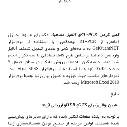
کیلو باز)
کمی کردن
RT-PCR
و آنالیز داده­ها:
عکس‏های‌­ مربوط به ژل
(حاصل از RT-PCR نیمه‌کمی) با استفاده از نرم‌افزار
GelQuantNET به داده‌های کمی و عددی تبدیل شدند. آنالیز
واریانس داده‏ها براساس طرح کاملا تصادفی با سه تکرار انجام
شد. مقایسه میانگین داده‌ها به‏روش دانکن در سطح احتمال 5
درصد )05/0 (p< و با استفاده از نرم‌افزار SPSS انجام شد.
نمودار­های مناسب جهت تجزیه و تحلیل بیان ژن‏ها توسط نرم‌افزار
Microsoft Excel 2010 رسم شد.
نتایج
تعیین توالی ژن‏های
GTS
و
DXR
و ارزیابی آن‌ها
با توجه به اینکه قطعات تکثیر شده که دارای سایزهای پیش‌بینی
شده هستند، اولین مرحله از صحیح بودن همسانه‌سازی ژن‏ها