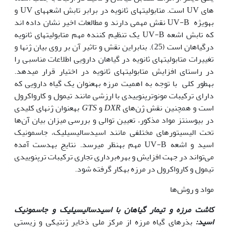
های UV است. متابولیت‏های ثانویه در برابر تابش اشعه‏های UV و
به‏ویژه UV-B نقش مهمی دارند و مطالعات اخیر نشان داده اند
که تابش اشعه UV-B یک تنظیم کننده مهم متابولیت‏های ثانویه
درگیاهان است (25). بنابراین نقش و تاثیر آن بر روی بیان ژن‏ها و
تغییرات متابولیت‏های ثانویه در گیاهان دارویی اطلاعات مناسبی را
در راستای افزایش متابولیت‏های ثانویه در اختیار قرار می‏دهد.
به‏طور کلی با توجه به اهمیت مرزه به‏عنوان یک گیاه دارویی که
دارای ترکیبات مونوترپنوییدی با ارزشی مانند تیمول و کارواکرول
است و همچنین نقش ژن‌های
DXR
و
GTS
به‏عنوان ژن‏های کلیدی
در بیوسنتز مواد مذکور، تعیین توالی و بررسی میزان بیان آن‌ها
تحت الیسیتورهای مختلفی مانند اسیدسالیسیلیک، جاسمونیک
اسید و اشعه UV-B مهم به‏نظر می‏رسد. نتایج به‏دست آمده
می‌تواند در جهت افزایش و بهره‌برداری تجاری ترکیبات ترپنوییدی
تیمول و کارواکرول در مرزه به‏کار گرفته شود.
مواد و روش‌ها
کاشت مرزه و تیمار گیاه
ان
با اسیدسالیسیلیک و جاسمونیک
‌اسید
:
بذرهای گیاه مرزه از مرکز ملی ذخایر ژنتیکی و زیستی