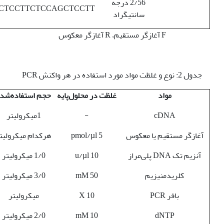
2/56 درجه
CTCCTTCTCCAGCTCCTT
سانتی‏گراد
F آغازگر مستقیم، R آغازگر معکوس
جدول 2: نوع و غلظت مواد مورد استفاده در هر واکنش PCR
مواد
غلظت در محلول‌پایه
حجم استفاده‌شد
cDNA
-
1میکرولیتر
آغازگر مستقیم یا معکوس
pmol/µl 5
هرکدام میکرولیت
آنزیم تک DNA پلی‌مراز
u/µl 10
1/0 میکرولیتر
کلرید‌منیزیم
mM 50
3/0 میکرولیتر
بافر PCR
X 10
میکرولیتر
dNTP
mM 10
2/0 میکرولیتر