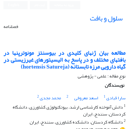
ورود به سامانه
ثبت نام
English
سلول و بافت
فصلنامه
مطالعه بیان ژن‏های کلیدی در بیوسنتز مونوترپن‏ها در
بافت‏های مختلف و در پاسخ به الیسیتورهای غیرزیستی در
گیاه دارویی مرزه تابستانه (hortensis Satureja)
نوع مقاله : علمی - پژوهشی
نویسندگان
2
2
1
سارا قبادی
اسعد معروفی
محمد مجدی
1
دانش آموخته کارشناسی ارشد، بیوتکنولوژی کشاورزی، دانشگاه
کردستان، سنندج، ایران
2
دانشگاه کردستان، دانشکده کشاورزی، سنندج، ایران