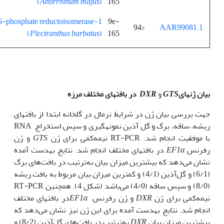
(
Antirrhinum majus
)
165
5-phosphate reductoisomerase
9e-
94%
AAR99081.1
(
Plectranthus barbatus
)
165
بیان ژ‌ن‏های‌
GTS
و
DXR
در بافت‏های مختلف مرزه
جهت بررسی بیان ژن در شرایط نرمال در گل‏خانه ابتدا از بافت‏های
ریشه، ساقه، برگ و گل آذین نمونه‏گیری و سپس استخراج RNA
با موفقیت انجام شد. RT-PCR نیمه‌کمی برای ژن
GTS
و ژن
رفرنس
EF1α
در بافت‏های مختلف انجام شد. نتایج به‏دست آمده
نشان می‌دهد که بیشترین میزان بیان به‌ترتیب در بافت‌های برگ
(6/1) و گل‌آذین (4/1) و کمترین میزان بیان مربوط به بافت ‌ریشه
(8/0) و سپس ساقه (4/0) می‌باشد (شکل 4). همچنین RT-PCR
نیمه‌کمی برای ژن
DXR
و ژن رفرنس
EF1α
در بافت‏های مختلف
انجام شد. نتایج به‏دست آمده برای این ژن نیز نشان می‌دهد که
بیشترین میزان بیان
DXR
به‌ترتیب در بافت‌های گل‌آذین (8/2) و