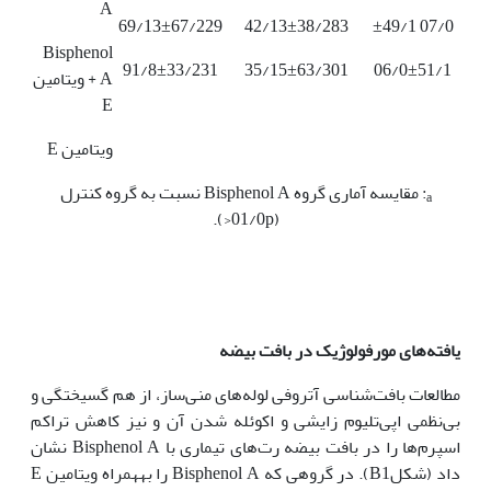
A
69/13±67/229
42/13±38/283
07/0 ±49/1
Bisphenol
91/8±33/231
35/15±63/301
06/0±51/1
A + ویتامین
E
ویتامین E
: مقایسه آماری گروه Bisphenol A نسبت به گروه کنترل
a
(01/0p<).
یافته‌های مورفولوژیک در بافت بیضه
مطالعات بافت‌شناسی آتروفی لوله‌های منی‌ساز، از هم گسیختگی و
بی‌نظمی اپی‌تلیوم زایشی و اکوئله شدن آن و نیز کاهش تراکم
اسپرم‌ها را در بافت بیضه رت‌های تیماری با Bisphenol A نشان
داد (شکلB1). در گروهی که Bisphenol A را به‏همراه ویتامین E