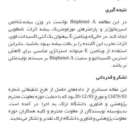
نتیجه گیری
در این مطالعه Bisphenol A توانست در وزن بیضه،شاخص
اسپرماتوژنز و پارامترهای مورفومتریک بیضه اثرات نامطلوبی
ایجاد کند. در حالی‌که ویتامین E به‏عنوان یک آنتی اکسیدانت قوی،
اثرات مخرب این آلاینده را بر بافت بیضه بهبود بخشید. بنابراین
استفاده از ویتامین E می­تواند استراتژی مناسبی برای کاهش
استرس اکسیداتیو و سمیت Bisphenol A بر سیستم تولید‌مثلی
نر باشد.
تشکر و قدردانی
این مقاله مستخرج از داده‌های حاصل از طرح تحقیقاتی شماره
13479/93 و مورخ 20/12/93 بود که با حمایت حوزه معاونت محترم
پژوهشی و فناوری دانشگاه اراک به اجرا در آمده است.
بدین‏وسیله نویسندگان از معاونت محترم و کلیه همکاران حوزه
معاونت پژوهشی و فناوری دانشگاه اراک تقدیر و تشکر می‌نمایند.