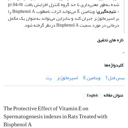
شده به‌طور معنی‌داری تا حد گروه کنترل افزایش یافت )04/0.(p
<
نتیجه‌گیری:
ویتامین E می‌تواند اثرات نامطلوب Bisphenol A را
بر اسپرماتوژنز جبران کند و بنابراین می‌تواند به‌عنوان یک مکمل
درمانی در مورد سمیت Bisphenol A درنظر گرفته شود.
تازه های تحقیق
-
کلیدواژه‌ها
بیس فنل آ
ویتامین E
اسپرماتوژنز
رت
عنوان مقاله
English
The Protective Effect of Vitamin E on
Spermatogenesis indexes in Rats Treated with
Bisphenol A