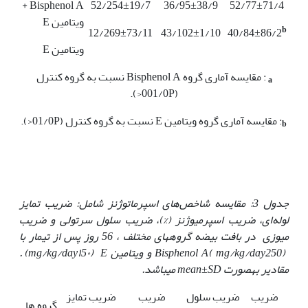
Bisphenol A +
52/254±19/7
36/95±38/9
52/77±71/4
ویتامین E
b
12/269±73/11
43/102±1/10
40/84±86/2
ویتامین E
: مقایسه آماری گروه Bisphenol A نسبت به گروه کنترل
a
(001/0P<).
: مقایسه آماری گروه ویتامین E نسبت به گروه کنترل (01/0P<).
b
جدول 3
:
مقایسه شاخص‌های اسپرماتوژنز شامل: ضریب تمایز
لوله‌ای، ضریب اسپرمیوژنز
(%)
، ضریب سلول سرتولی و ضریب
میوزی
در بافت بیضه گروه­های مختلف ، 56 روز پس از تیمار با
250) و ویتامین
mg/kg/day
(
Bisphenol A
E
(
mg/kg/day
١5٠) .
مقادیر به‏صورت
mean±SD
می‏باشد.
ضریب
ضریب سلول
ضریب
ضریب تمایز
گروه ها