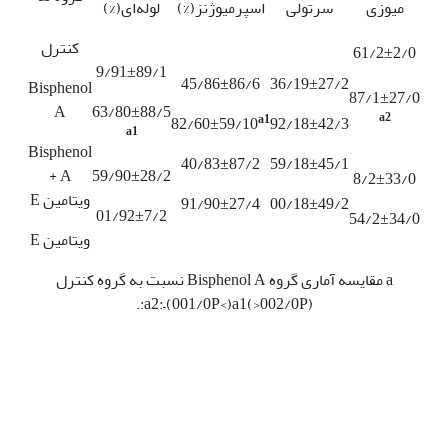
میوزی
سرتولی
اسپرمیوژنز(%)
لوله‌ای(%)
کنترل
61/2±2/0
9/91±89/1
45/86±86/6
36/19±27/2
Bisphenol
87/1±27/0
A
63/80±88/5
a2
a1
82/60±59/10
92/18±42/3
a1
Bisphenol
40/83±87/2
59/18±45/1
A +
59/90±28/2
8/2±33/0
ویتامین E
91/90±27/4
00/18±49/2
01/92±7/2
54/2±34/0
ویتامین E
a مقایسه آماری گروه Bisphenol A نسبت به گروه کنترل
(002/0P<)a2:–(001/0P<)a1:.