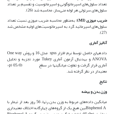
تعداد سلول‌های اسپرماتوگونی و اسپرماتوسیت و تقسیم بر تعداد
سلول‌های سرتولی هر لوله منی‌ساز، محاسبه شد (26).
ضریب میوزی
(MI)
:
به‌منظور محاسبه ضریب میوزی نسبت تعداد
سلول‌های اسپرماتید گرد به اسپرماتوسیت‌های اولیه مشخص شد
(27).
آنالیز آماری
داده­های حاصل توسط نرم افزار spss مدل 16 و روش One way
ANOVA و به‏دنبال آزمون آماری Tukey مورد تجزیه و تحلیل
آماری قرار گرفت و تفاوت میانگین­ها در سطح (05/0 (p<
معنی­دار در نظر گرفته شد.
نتایج
وزن بدن و بیضه
میانگین داده‌های مربوط به وزن بدن رت­ها، 56 روز بعد از تیمار با
Bisphenol Aبین هیچ یک از گروه‌های چهارگانه اختلاف معنی­داری
نداشت (05/0p>) اما میانگین وزن بیضه در گروه Bisphenol A