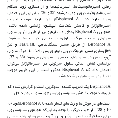
رفتن اسپرماتوسیت‌ها، اسپرماتیدها و آزادسازی زود هنگام
اسپرماتوزوآ به درون لومن می‏شود (35 و 36). بنابراین این احتمال
وجود دارد که Bisphenol Aاز این طریق موجب تخریب
اسپرماتوژنز و کاهش ضخامت اپی‌تلیوم زایشی شده باشد.
همچنین Bisphenol A به‌طور مستقیم و نیز از طریق اثر بر سلول
سرتولی موجب مرگ سلول‌های جنسی در بیضه می‏شود.
Bisphenol A از طریق مسیر سیگنال‏دهی Fas/FasL و نیز
فعال‌سازی مسیر میتوکندریایی آپوپتوزیس باعث القا مرگ سلولی
آپوپتوزیس در سلول‌های جنسی و سرتولی می‌شود (38 و 37).
براساس نقش حیاتی سلول سرتولی در اسپرماتوژنز می‌توان
احتمال داد که Bisphenol A ممکن است از این طریق موجب
اختلال در اسپرماتوژنز شده باشد.
Bisphenol A یک تخریب کننده اندوکرین است و گزارش شده که
می‌تواند موجب کاهش تستوسترون سرم و تستوسترون داخل
بیضه‌ای در موش‌ها و رت‌های تیمار شده با Bisphenol Aشود (8،
10 و 28). از جهت دیگر، با توجه به این‌که هورمون تستوسترون
برای حفظ فرآیند اسپرماتوژنز و مهار آپوپتوزیس سلول‌های جنسی