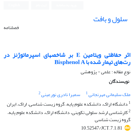
ورود به سامانه
ثبت نام
English
سلول و بافت
فصلنامه
اثر حفاظتی ویتامین E بر شاخص‏های اسپرماتوژنز در
رت‌های تیمار شده با Bisphenol A
نوع مقاله : علمی - پژوهشی
نویسندگان
2
1
ملک سلیمانی مهرنجانی
سمیرا نادری نورعینی
1
دانشگاه اراک، دانشکده علوم پایه، گروه زیست شناسی، اراک، ایران
2
کارشناسی ارشد سلولی تکوینی، دانشگاه اراک، دانشکده علوم پایه،
گروه زیست شناسی
10.52547/JCT.7.1.81