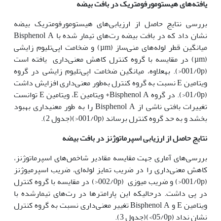
یافته‌های هیستومورفومتریک در بافت بیضه
بررسی نتایج حاصل از ارزیابی‌های هیستومورفومتریک بیضه
نشان داد که در بافت بیضه رت‌های تیمار شده با Bisphenol A
میانگین قطر لوله‌های منی‌ساز (µm) و ضخامت اپی‌تلیوم زایشی
(µm) در مقایسه با گروه کنترل کاهش معنی‌داری یافته است
(001/0p<). به‏علاوه، میانگین ضخامت اپی‌تلیوم زایشی در گروه
ویتامین E نسبت به گروه کنترل به‌طور معنی‌داری افزایش داشت
(01/0p<). در گروه Bisphenol A+ ویتامین E، ویتامین E توانست
تغییرات بافتی ناشی از Bisphenol A را به طور معنی­داری بهبود
بخشد و به حد گروه کنترل برساند (001/0p<)(جدول 2).
نتایج حاصل از ارزیابی اسپرماتوژنز در بافت بیضه
بررسی‌های آماری جهت مقایسه مقادیر شاخص‌های اسپرماتوژنز،
کاهش معنی‌داری را در ضریب تمایز لوله‌ای، ضریب اسپرمیوژنز
(001/0p<) و ضریب میوزی (002/0p<) در مقایسه با گروه کنترل
در پی داشت. درحالی‏که این پارامترها در رت‌های تیمارشده با
ویتامین E و Bisphenol A تغییر معنی‌داری نسبت به گروه کنترل
نشان نداد (05/0p>)(جدول 3).