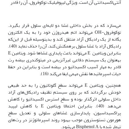
آنتی‌اکسیدانتی آن است. ویژگی لیپوفیلیک توکوفرول، آن را قادر
می‌سازد که در بخش داخلی غشا دو لایه‌ای سلول قرار بگیرد.
توکوفرول-OH می‌تواند اتم هیدروژن خود را به یک الکترون
یگانه از یک رادیکال آزاد منتقل کند و بدین‏وسیله قبل از این‌که
رادیکال آزاد با غشا سلول برهم‏کنش کند، آن را حذف نماید (40).
بنابراین ویتامین E می‌تواند باعث پایداری غشاها شود. ویتامین E
به‏عنوان یک سیستم دفاعی غیرآنزیمی در میتوکندری بیضه رت
قادر به مهار آسیب اکسیداتیو در بیضه است و بنابراین در حفظ
حیات اسپرماتیدها نقش مهمی ایفا می‌کند (16).
همچنین، ویتامین E می‌تواند سطح گلوتاتیون را به حد طبیعی
خودش برگرداند که بر روی سیستم تظنیف رادیکال‌های آزاد
داخل سلولی اثرگذار بوده و سطح استرس اکسیداتیو را کاهش
می‌دهد (40). بنابراین احتمالا ویتامین E با کاهش لیپید
پراکسیداسیون، پایدارسازی غشاهای سلولی و تعدیل سطح
هورمون تستوسترون موجب بهبود روند اسپرماتوژنز در رت‌های
تیمار شده با Bisphenol A می‌شود.