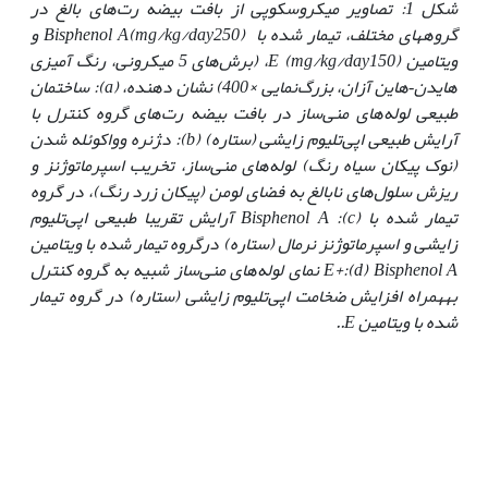
شکل 1: تصاویر میکروسکوپی از بافت بیضه رت‌های بالغ در
گرو‏‏ه‏های مختلف، تیمار شده با
mg/kg/day
(
Bisphenol A
250) و
ویتامین
mg/kg/day
(
E
150)، (برش‌های 5 میکرونی، رنگ آمیزی
هایدن‑هاین آزان، بزرگ‌نمایی ×400) نشان دهنده،
(a)
: ساختمان
طبیعی لوله‌های منی‌ساز در بافت بیضه رت‌های گروه کنترل با
آرایش طبیعی اپی‌تلیوم زایشی (ستاره)
(b)
: د‍‍ژنره وواکوئله شدن
(نوک پیکان سیاه رنگ) لوله‌های منی‌ساز، تخریب اسپرماتوژنز و
ریزش سلول‌های نابالغ به فضای لومن (پیکان زرد رنگ)، در گروه
تیمار شده با
Bisphenol A :(c)
آرایش تقریبا طبیعی اپی‌تلیوم
زایشی و اسپرماتوژنز نرمال (ستاره) درگروه تیمار شده با ویتامین
:(d) Bisphenol A
+
E
نمای لوله‌های منی‌ساز شبیه به گروه کنترل
به
همراه افزایش ضخامت اپی‌‌تلیوم زایشی (ستاره) در گروه تیمار
شده با ویتامین
E
..