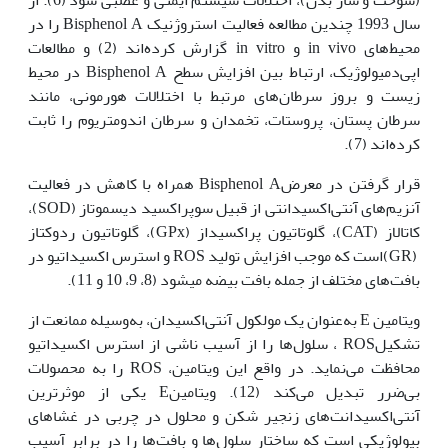
سال 1993 چندین مطالعه فعالیت استروژنیک Bisphenol A را در
محیط‌های in vivo و in vitro گزارش کرده‌اند (2) و مطالعات
اپی‌دمیولوژیک، ارتباط بین افزایش سطح Bisphenol A در محیط
زیست و بروز سرطان‌های مرتبط با اختلالات هورمونی، مانند
سرطان پستان، پروستات، تخمدان و سرطان اندومتریوم را ثابت
کرده‌اند (7).
قرار گرفتن در معرضBisphenol A همراه با کاهش در فعالیت
آنزیم‌های آنتی‌اکسیدانتی از قبیل سوپراکسید دیسموتاز (SOD)،
کاتالاز (CAT)، گلوتاتیون پراکسیداز (GPx)، گلوتاتیون ردوکتاز
(GR)است که موجب افزایش تولید ROS و استرس اکسیداتیو در
بافت‌های مختلف از جمله بافت بیضه می‏شود (8، 9، 10 و 11).
ویتامین E به‌عنوان یک مولکول آنتی‌اکسیدان، به‌وسیله ممانعت از
تشکیلROS ، سلول‌ها را از آسیب ناشی از استرس اکسیداتیو
محافظت می‌نماید. در واقع این ویتامین، ROS را به محصولات
بی‌ضرر تبدیل می‌کند (12). ویتامینE یکی از موثرترین
آنتی‌اکسیدانت‌های زنجیر شکن و محلول در چربی در غشاهای
بیولوژیکی است که ساختار سلول‌ها و بافت‌ها را در برابر آسیب‌