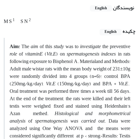
نویسندگان
English
1
2
M S
S N
چکیده
English
Aim:
The
aim
of this
study
was to
investigate
the preventive
role
of
vitaminE
(
Vit
.
E
) on
spermatogenesis indexes
in rats
following exposure to Bisphenol A. Materialand and Methods:
Adult male wistar rats with the mean body weight of 231±10g
were randomly divided into 4 groups (n=6): control, BPA
(250mg/kg/day),
Vit
.
E
(150mg/kg/day) and BPA +
Vit
.
E
.
Oral treatment was performed three times a week till 56 days.
At the end of the treatment, the rats were killed and their left
testis were weighed, fixed and stained using Heidenhain's
Azan methed.
Histological and morphometrical
analysis
of
spermatogenesis was carried out
. Data were
analyzed using One Way ANOVA and the means were
considered significantly different at p < strong>Results: Testis