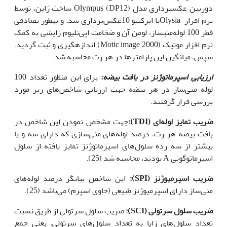
دوربین عکس­برداری مدل Olympus (DP12) ساخت ژاپن، توسط
نرم افزار Olysiaبا ابژکتیو 10عکس‌برداری شد. و به‏طور تصادفی
قطر 100 لوله‌منی­ساز، لومن آن و ضخامت اپی‌تلیوم زایشی به کمک
نرم افزار موتیک (Motic image 2000) اندازه­گیری و ثبت گردید.
سپس، میانگین این پارامترها در هر رت محاسبه شد.
ارزیابی اسپرماتوژنز در بافت بیضه:
برای این منظور تعداد 100
لوله منی‌ساز در هر بیضه جهت ارزیابی شاخص‌های زیر مورد
بررسی قرار گرفتند.
ضریب تمایز لوله‌ای
(TDI)
:
جهت مشخص نمودن این شاخص در
بافت بیضه هر رت، درصد لوله‌های منی‌سازی که دارای سه و یا
بیشتر از سه رده سلول‌های اسپرماتوژنز تمایز یافته از سلول
اسپرماتوگونی A بودند، محاسبه شد (25).
ضریب اسپرمیوژنز
(SPI)
:
این شاخص بیانگر درصد لوله‌های
منی‌ساز دارای اسپرمیوژنز طبیعی (حاوی اسپرم) می‌باشد (25).
ضریب سلول سرتولی
(SCI)
:
ضریب سلول سرتولی از طریق نسبت
تعداد سلول‌های زایا به تعداد سلول‌های سرتولی، یعنی جمع