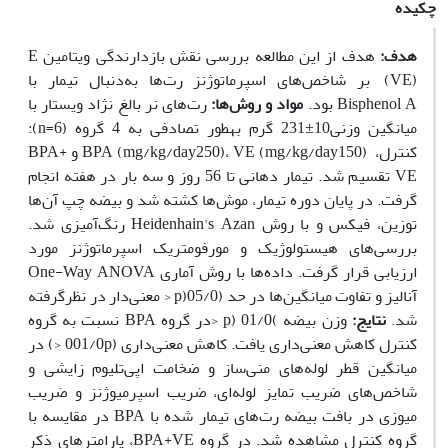
چکیده
هدف:
هدف از ‌این مطالعه بررسی نقش بازدارندگی ویتامین E
(VE) بر شاخص‌های اسپرماتوژنز رت‌ها به‌دنبال تیمار با
Bisphenol A بود.
مواد و روش‌ها:
رت‌های نر بالغ نژاد ویستار با
میانگین وزنی10±231 گرم به‏طور تصادفی به 4 گروه (6=n):
کنترل، BPA (mg/kg/day250)، VE (mg/kg/day150) و BPA+
VE تقسیم شد. تیمار دهانی تا 56 روز و سه بار در هفته انجام
گرفت. در پایان دوره تیمار، موش‌ها کشته شد و بیضه چپ آن‌ها
توزین، فیکس و با روش Heidenhain's Azan رنگ‌آمیزی شد.
بررسی‌های هیستولوژیک و مورفومتریک اسپرماتوژنز مورد
ارزیابی قرار گرفت. داده‌ها با روش آماری One-Way ANOVA
آنالیز و تفاوت میانگین‌ها در حد (05/0(p < معنی‌دار در نظرگرفته
شد.
نتایج:
وزن بیضه )01/0 (p <در گروه BPA نسبت به گروه
کنترل کاهش معنی‌داری یافت. کاهش معنی‌داری (001/0p <) در
میانگین قطر لوله‌های منی‌ساز و ضخامت اپی‌تلیوم‌ زایشی و
شاخص‌های ضریب تمایز لوله‌ای، ضریب اسپرمیوژنز و ضریب
میوزی در بافت بیضه رت‌های تیمار شده با BPA در مقایسه با
گروه کنترل مشاهده شد. در گروه BPA+VE، پارامترهای ذکر