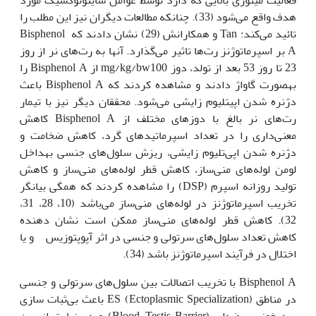
هدف واقع می‌شود (33). چنان‏که مطالعات دیگران نیز این مطلب را
تائید می‌کند: Tan و همکارانش (29) نشان دادند که Bisphenol
A بر اسپرماتوژنز رت‌ها تاثیر می‌گذارد. آن‏ها به رت‌های نر از روز
23 تا روز 53 بعد از تولد، دوز mg/kg/bw100 از Bisphenol A را
به‏صورت گاواژ دادند و مشاهده کردند که Bisphenol A باعث
دژنره شدن اپی‏تلیوم زایشی می‌شود. محققان دیگر نیز با تیمار
رت‌های نر بالغ با دوزهای مختلف از Bisphenol A کاهش
معنی‌داری را در تعداد اسپرماتیدهای گرد، کاهش ضخامت و
دژنره شدن اپی‌تلیوم زایشی، ریزش سلول‌های جنسی به‏داخل
لومن لوله‌های منی‌ساز، کاهش قطر لوله‌های منی‌ساز و کاهش
تولید روزانه اسپرم (DSP) را مشاهده کردند که همگی بیانگر
تخریب اسپرماتوژنز در لوله‌های منی‌ساز می‌باشد (10، 28، 31،
32). کاهش قطر لوله‌های منی‌ساز ممکن است نشان دهنده
کاهش تعداد سلول‌های سرتولی و جنسی در اثر آپوپتوزیس و یا
اختلال در فرآیند اسپرماتوژنز باشد (34).
Bisphenol A با تخریب اتصالات بین سلول‌های سرتولی و جنسی
در مناطق ES (Ectoplasmic Specialization) باعث بی‌ثبات سازی
سد خونی-بیضه‌ای (Blood-Testis Barrier) و در نهایت از بین