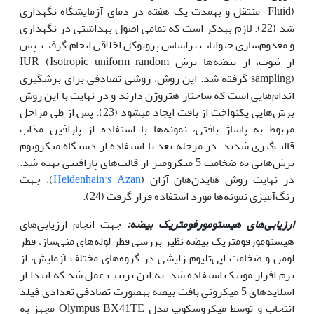
Fluid) منتقل و به‏مدت یک هفته در دمای آزمایشگاه نگه‏داری
شد (22). لازم به‏ذکر است که تمامی اصول بهداشتی در نگه‏داری
و معدوم‌سازی حیوانات براساس پروتوکل اخلاقی انجام گرفت. پس
از ثبوت، از بیضه‌ها برش IUR (Isotropic uniform random
sampling) گرفته شد. این روش، روشی تصادفی برای برش­گیری
اندام‌هایی است که ساختار هتروژن دارند و در نهایت با این روش
برش‌‌‌‌‌هایی یکنواخت از بافت ایجاد می­شود (23). پس از طی مراحل
مربوط به پاساژ بافتی، نمونه‌ها با استفاده از پارافین مذاب
قالب‌گیری شدند. در مرحله بعد با استفاده از دستگاه میکروتوم
برش‌هایی به ضخامت 5 میکرومتر از قالب‌های پارافینی تهیه شد.
در نهایت روش هایدن‌هان آزان (
Heidenhain's Azan
)، جهت
رنگ‌آمیزی نمونه‌ها مورد استفاده قرار گرفت (24).
ارزیابی‌های هیستومورفومتریک بیضه:
جهت انجام ارزیابی‌های
هیستومورفومتریک بیضه نظیر بررسی قطر لوله‌های منی‌ساز، قطر
لومن و ضخامت اپی‌تلیوم زایشی در گروه‌های مختلف آزمایش، از
نرم افزار موتیک استفاده شد. به این ترتیب عمل شد که ابتدا از
اسلایدهای 5 میکرونی بافت بیضه به‏صورت تصادفی تعدادی فیلد
انتخاب و توسط میکروسکوپ مدل Olympus BX41TE مجهز به