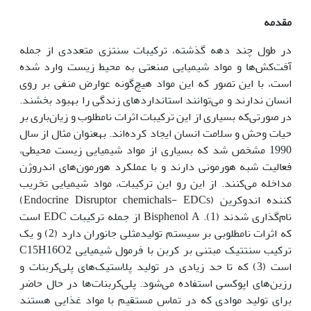
مقدمه
در طول چند دهه گذشته، ترکیبات سنتزی متعددی از جمله
آفت‌کش‌ها و مواد شیمیایی صنعتی به محیط زیست وارد شده
است، با این تصور که این مواد هیچ‌گونه عوارض منفی بر روی
انسان ندارند و می‌توانند استانداردهای زندگی را بهبود بخشند.
در صورتی‌که بسیاری از این ترکیبات اثرات نامطلوب و زیان‌باری بر
حیات وحش و سلامت انسان ایجاد کرده‌اند. به‏عنوان مثال از سال
1990 مشخص شد که بسیاری از مواد شیمیایی زیست محیطی،
فعالیت شبه هورمونی دارند و با عملکرد هورمون‌های اندروژن
مداخله می‌کنند. از این رو این ترکیبات، مواد شیمیایی تخریب
کننده اندوکرین (Endocrine Disruptor chemichals- EDCs)
نام‌گذاری شدند (1). Bisphenol A از جمله ترکیبات EDC است
که اثرات نامطلوبی بر سیستم تولیدمثلی جانوران دارد (2) و یک
ترکیب سنتتیک مبتنی بر کربن با فرمول شیمیایی C15H16O2
است (3) که تا حد زیادی در تولید پلاستیک‌های پلی‌کربنات و
رزین‌های اپوکسی استفاده می‌شود. پلی‌کربنات‌ها در حال حاضر
برای تولید موادی که در تماس مستقیم با مواد غذایی هستند