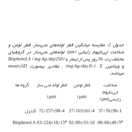
جدول 2: مقایسه میانگین قطر لوله‌های منی‌ساز، قطر لومن و
ضخامت اپی‌تلیوم زایشی
(µm)
لوله‌های منی‌ساز در گروه­های
مختلف رت، 56 روز پس از تیمار با
250)
mg/kg/day
(
Bisphenol A
و ویتامین
E
(
١5٠) . مقادیر به‏صورت
mg/kg/day
mean±SD
می‏باشد.
ضخامت
قطر لومن
قطر لوله منی ساز
گروه ها
اپی‌تلیوم
(µm)
(µm)
زایشی(µm)
37/76±96/1
27/103±61/4
72/257±98/4
کنترل
a
a
Bisphenol A
03/224±18/15
02/89±33/10
08/66±49/5