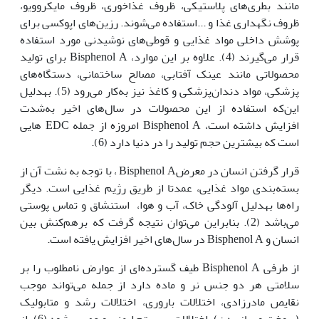
مانند بطری‌های پلاستیکی، ظروف غذاخوری، ظروف مایکروویو،
ظروف نگه‏داری غذا و ...استفاده می‌شوند. رزین‌های اپوکسی برای
پوشش داخلی مواد غذایی و قوطی‌های نوشیدنی مورد استفاده
قرار می‌گیرند (4). علاوه بر این موارد، Bisphenol A برای تولید
محصولاتی مانند عینک آفتابی، مصالح ساختمانی، دستگاه‌های
پزشکی، مواد دندان‌پزشکی و کاغذ نیز به‌کار می‌رود (5). به‏دلیل
این‌که استفاده از این محصولات در سال‌های اخیر به‌شدت
افزایش داشته است، Bisphenol A امروزه از جمله EDC هایی
است که بیشترین حجم تولید را در دنیا دارد (6).
قرار گرفتن انسان در معرضBisphenol A ، با توجه به نشت آن از
بسته‌بندی مواد غذایی، عمدتا از طریق رژیم غذایی است. دیگر
راه‌ها به‏دلیل آلودگی خاک، آب و هوا، استنشاق و تماس پوستی
می‌باشد (2). بنابراین می‌توان نتیجه گرفت که برهم‌کنش بین
انسان و Bisphenol A در سال‌های اخیر افزایش یافته است.
از طرفی Bisphenol A طیف گسترده‌ای از عوارض نامطلوب را بر
سلامتی هر دو جنس نر و ماده دارد از جمله می‌تواند موجب
نقایص مادرزادی، اختلالات باروری، اختلالات رشد و متابولیک
(سوخت و ساز بدن)، اختلالات سیستم ایمنی و عصبی شود (6). از