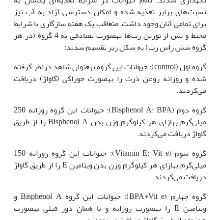
نسبت‌های برابر تغذیه شده و امکان دسترسی آزاد به آب نیز
برای تمامی آنان وجود داشت. متعاقب یک هفته سازگاری با شرایط
محیط و پس از توزین رت‌ها به‏صورت تصادفی به 4 گروه (در هر
گروه شش راس رت) به شکل زیر تقسیم شدند:
گروه اول (control): حیوانات این گروه به‏عنوان شاهد در‌نظر گرفته
شده و روزانه روغن ذرت را به‏صورت خوراکی (گاواژ) دریافت
می‌کردند.
گروه دوم (Bisphenol A: BPA): حیوانات این گروه روزانه 250
میلی‌گرم به‏ازای هر کیلوگرم وزن بدن Bisphenol A را از طریق
گاواژ دریافت می‌کردند.
گروه سوم (Vitamin E: Vit e): حیوانات این گروه روزانه 150
میلی‌گرم به‏ازای هر کیلوگرم وزن بدن ویتامین E را از طریق گاواژ
دریافت می‌کردند.
گروه چهارم (BPA+Vit e): حیوانات این گروه Bisphenol A و
ویتامین E را به‏صورت روزانه و با همان دوز قبلی به‏صورت
هم‏زمان از طریق گاواژ دریافت می‌نمودند.