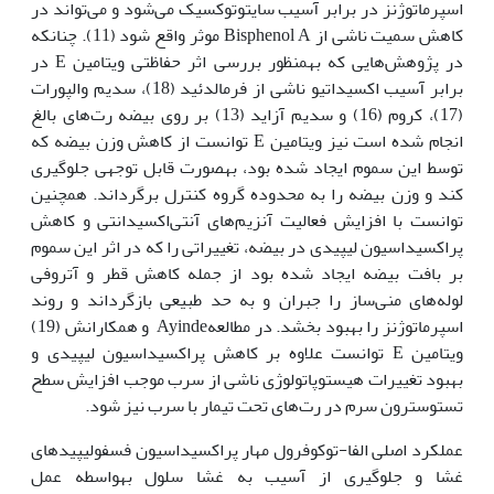
اسپرماتوژنز در برابر آسیب سایتوتوکسیک می‌شود و می‌تواند در
کاهش سمیت ناشی از Bisphenol A موثر واقع شود (11). چنان‏که
در پژوهش‌هایی که به‏منظور بررسی اثر حفاظتی ویتامین E در
برابر آسیب اکسیداتیو ناشی از فرمالدئید (18)، سدیم والپورات
(17)، کروم (16) و سدیم آزاید (13) بر روی بیضه رت‌های بالغ
انجام شده است نیز ویتامین E توانست از کاهش وزن بیضه که
توسط این سموم ایجاد شده بود، به‏صورت قابل توجهی جلوگیری
کند و وزن بیضه را به محدوده گروه کنترل برگرداند. همچنین
توانست با افزایش فعالیت آنزیم‌های آنتی‌اکسیدانتی و کاهش
پراکسیداسیون لیپیدی در بیضه، تغییراتی را که در اثر این سموم
بر بافت بیضه ایجاد شده بود از جمله کاهش قطر و آتروفی
لوله‌های منی‌ساز را جبران و به حد طبیعی بازگرداند و روند
اسپرماتوژنز را بهبود بخشد. در مطالعه‌Ayinde و همکارانش (19)
ویتامین E توانست علاوه بر کاهش پراکسیداسیون لیپیدی و
بهبود تغییرات هیستوپاتولوژی ناشی از سرب موجب افزایش سطح
تستوسترون سرم در رت‌های تحت تیمار با سرب نیز شود.
عملکرد اصلی الفا-توکوفرول مهار پراکسیداسیون فسفولیپیدهای
غشا و جلوگیری از آسیب به غشا سلول به‏واسطه عمل