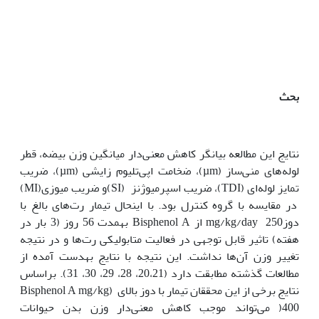
بحث
نتایج این مطالعه بیانگر کاهش معنی‌دار میانگین وزن بیضه، قطر
لوله‌های منی‌ساز (µm)، ضخامت اپی‌تلیوم زایشی (µm)، ضریب
تمایز لوله‌ای (TDI)، ضریب اسپرمیوژنز (SI)و ضریب میوزی(MI)
در مقایسه با گروه کنترل بود. با این‏حال تیمار رت‌های بالغ با
دوزmg/kg/day 250 از Bisphenol A به‏مدت 56 روز (3 بار در
هفته) تاثیر قابل توجهی در فعالیت متابولیکی رت‌ها و در نتیجه
تغییر وزن آن‌ها نداشت. این نتیجه با نتایج به‏دست آمده از
مطالعات گذشته مطابقت دارد (20،21، 28، 29، 30، 31). براساس
نتایج برخی از این محققان تیمار با دوز بالای Bisphenol A mg/kg)
400( می‌تواند موجب کاهش معنی‌دار وزن بدن حیوانات