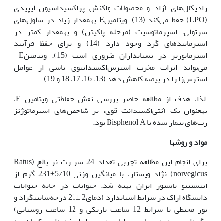
رادیکال‌های آزاد و محصولات واکنش پراکسیداسیون لیپیدی
(LPO) حفظ می‌کند (13). ویتامینE به‏مقدار زیاد در سلول‌های
سرتولی، اسپرماتوسیت (مرحله پاکیتن) و به‏مقدار کمتر در
اسپرماتیدهای گرد وجود دارد (14) و برای حفظ فرآیند
اسپرماتوژنز در پستانداران ضروری است (15). ویتامینE
می‌تواند اثرات مخرب استرس‌اکسیداتیوی ناشی از عوامل
استرس‌زا را در بیضه کاهش ‌دهد (13، 16، 17، 18 و 19).
لذا، هدف از مطالعه حاضر بررسی نقش حفاظتی ویتامین E،
به‏عنوان یک آنتی‌اکسیدانت قوی، بر شاخص‌های اسپرماتوژنز
رت‌های تیمار شده با Bisphenol A بود.
مواد و روش‏ها
برای انجام این مطالعه تجربی تعداد 24 سر رت نر بالغ (Ratus
norvegicus) نژاد ویستار، با میانگین وزنی 5/10±231 گرم از
انیستیتو پاستور ایران تهیه شد. حیوانات در خانه حیوانات
دانشگاه اراک در شرایط استاندارد (دمای2 ±21 درجه‌سانتی‏گراد و
نور محیطی با شرایط 12 ساعت تاریکی و 12 ساعت روشنایی)
نگه‏داری شدند. تمام حیوانات در شرایط تغذیه‌ای یکسان به