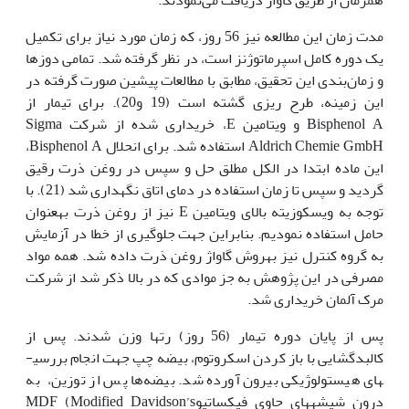
مدت زمان این مطالعه نیز 56 روز، که زمان مورد نیاز برای تکمیل
یک دوره کامل اسپرماتوژنز است، در نظر گرفته شد. تمامی دوزها
و زمان‌بندی این تحقیق، مطابق با مطالعات پیشین صورت گرفته در
این زمینه، طرح ریزی گشته است (19 و20). برای تیمار از
Bisphenol A و ویتامین E، خریداری شده از شرکت Sigma
Aldrich Chemie GmbH استفاده شد. برای انحلال Bisphenol A،
این ماده ابتدا در الکل مطلق حل و سپس در روغن ذرت رقیق
گردید و سپس تا زمان استفاده در دمای اتاق نگه‏داری شد (21). با
توجه به ویسکوزیته بالای ویتامین E نیز از روغن ذرت به‏عنوان
حامل استفاده نمودیم. بنابراین جهت جلوگیری از خطا در آزمایش
به گروه کنترل نیز به‏روش گاواژ روغن ذرت داده شد. همه مواد
مصرفی در این پژوهش به جز موادی که در بالا ذکر شد از شرکت
مرک آلمان خریداری شد.
پس از پایان دوره تیمار (56 روز) رت­ها وزن شدند. پس از
کالبدگشایی با باز کردن اسکروتوم، بیضه چپ جهت انجام بررسی­
های هیستولوژیکی بیرون آورده شد. بیضه‌ها پس از توزین، به
درون شیشه­های حاوی فیکساتیوMDF (Modified Davidson’s