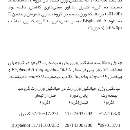
نسبت به گروه کنترل به‌طور معنی‌داری کاهش یافته بود
(01/0P<) درحالی‏که وزن بیضه در گروه تیماری هم‏زمان ویتامین E
به‌علاوه Bisphenol A تغییر معنی‌داری با گروه کنترل نداشت
(05/0p>) (جدول1).
جدول ١: مقایسه میانگین وزن بدن و بیضه رت (گرم) در گروه­های
مختلف، 56 روز پس از تیمار با
mg/kg/day
(
Bisphenol A
250) و
ویتامین
E
(
١5٠). مقادیر به‏صورت
mg/kg/day
mean±SD
می­باشند.
میانگین وزن
میانگین وزن رت در
میانگین وزن رت
گروه­ها
بیضه رت
پایان دوره
قبل از تیمار
(گرم)
تیمار(گرم)
(گرم)
08/0 ±52/1
11/27±93/292
57/10±17/231
کنترل
a
Bisphenol
31/11±00/232
29/14±00/280
09/0±37/1