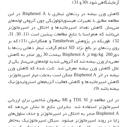
آزمایشگاهی شود (30 و 31).
کاهش وزن بیضه در رت‌های تیماری با Bisphenol A در این
مطالعه مطابق با تغییرات هیستوپاتولوژیکی چون آتروفی لوله‌های
منی‌ساز، کاهش تعداد اسپرماتیدها و اختلال در اسپرماتوژنز
می‌باشد که هم‌راستا با نتایج مطالعات پیشین است (11، 30، 31،
32). طوری‏که در پژوهش Tamilselvan و همکارانش (11) که بر
روی رت‌های نر بالغ نژاد SD انجام گرفت، تیمار دهانی رت‌ها با
دوزmg/kg 200 از Bisphenol A به‏مدت 30 روز منجر به کاهش
معنی‌دار وزن بیضه شد که آتروفی شدید لوله‌های منی‌ساز یکی از
علل کاهش وزن بیضه معرفی شد. ثابت شده که کاهش وزن
بیضه در اثر Bisphenol A ممکن است به‌علت مهار اسپرماتوژنز،
کاهش اسپرماتیدها و کاهش فعالیت آنزیم‌های استروئیدوژنیک
بیضه باشد (9).
در این مطالعه از TDI، SI و MI به‏عنوان شاخصی برای ارزیابی
اسپرماتوژنز استفاده شد. بنابراین نتایج ما نشان می‌دهد که
Bisphenol A منجر به اختلال در اسپرماتوژنز و حذف سلول‌های
زایا در روند اسپرماتوژنز می‏شود. سیکل اسپرماتوژنیک به‌خاطر
فعالیت میتوزی بالایی که دارد توسط عوامل سایتوتوکسیک مورد