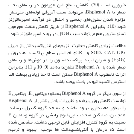
ضروری است (39). کاهش سطح این هورمون در رت‌های تحت
تیمار با Bisphenol A، می‌تواند سبب آتروفی لوله‌های منی‌ساز،
دژنره شدن سلول‌های جنسی و اختلال در فرآیند اسپرماتوژنز
‌شود (10)، بنابراین Bisphenol A از طریق کاهش غلظت هورمون
تستوسترون هم می‌تواند سبب اختلال در روند اسپرماتوژنز شود.
مطالعات زیادی کاهش فعالیت آنزیم‌های آنتی‌اکسیدانتی از قبیل
SOD، CAT، GPx و GRو افزایش سطح پراکسید هیدروژن
(H
O
) و میزان لیپید پراکسیداسیون را در موش‌ها و رت‌های
2
2
تیمار شده با Bisphenol A نشان‌داده‌اند (9، 10 و 11). بنابراین
اثرات نامطلوب Bisphenol A ممکن است تا حد زیادی به‏علت القا
استرس اکسیداتیو در بافت بیضه باشد.
از سوی دیگر در گروه Bisphenol A به‌علاوه ویتامین E، ویتامین E
توانست کاهش وزن بیضه و تغییرات بافتی ناشی از Bisphenol A
را به‏طور معنی­داری بهبود بخشد و به حد گروه کنترل برساند.
همچنین، میانگین ضخامت اپی‌تلیوم زایشی در گروه ویتامین E
نسبت به گروه کنترل افزایش قابل توجهی داشت. مشخص شده
است که درمان با آنتی‌اکسیدانت ها موجب بهبود و ترمیم