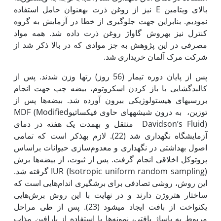
بالای ویتامین E نیز از روغن ذرت به‏عنوان حامل استفاده
نمودیم. بنابراین جهت جلوگیری از خطا در آزمایش به گروه
کنترل نیز به‏روش گاواژ روغن ذرت داده شد. همه مواد
مصرفی در این پژوهش به جز موادی که در بالا ذکر شد از
شرکت مرک آلمان خریداری شد.
پس از پایان دوره تیمار (56 روز) رت­ها وزن شدند. پس از
کالبدگشایی با باز کردن اسکروتوم، بیضه چپ جهت انجام
بررسی­های هیستولوژیکی بیرون آورده شد. بیضه‌ها پس از
توزین، به درون شیشه­های حاوی فیکساتیوMDF (Modified
Davidson’s Fluid) منتقل و به‏مدت یک هفته در دمای
آزمایشگاه نگه‏داری شد (22). لازم به‏ذکر است که تمامی
اصول بهداشتی در نگه‏داری و معدوم‌سازی حیوانات براساس
پروتوکل اخلاقی انجام گرفت. پس از ثبوت، از بیضه‌ها برش
IUR (Isotropic uniform random sampling) گرفته شد.
این روش، روشی تصادفی برای برش­گیری اندام‌هایی است که
ساختار هتروژن دارند و در نهایت با این روش برش‌‌‌‌‌هایی
یکنواخت از بافت ایجاد می­شود (23). پس از طی مراحل
مربوط به پاساژ بافتی، نمونه‌ها با استفاده از پارافین مذاب