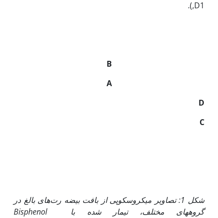
,D1).
B
A
D
C
شکل 1: تصاویر میکروسکوپی از بافت بیضه رت‌های بالغ در
گرو‏‏ه‏های مختلف، تیمار شده با
Bisphenol