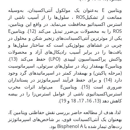
ویتامین E به‌عنوان یک مولکول آنتی‌اکسیدان، به‌وسیله
ممانعت از تشکیلROS ، سلول‌ها را از آسیب ناشی از
استرس اکسیداتیو محافظت می‌نماید. در واقع این ویتامین،
ROS را به محصولات بی‌ضرر تبدیل می‌کند (12). ویتامینE
یکی از موثرترین آنتی‌اکسیدانت‌های زنجیر شکن و محلول در
چربی در غشاهای بیولوژیکی است که ساختار سلول‌ها و
بافت‌ها را در برابر آسیب‌ رادیکال‌های آزاد و محصولات
واکنش پراکسیداسیون لیپیدی (LPO) حفظ می‌کند (13).
ویتامینE به‏مقدار زیاد در سلول‌های سرتولی، اسپرماتوسیت
(مرحله پاکیتن) و به‏مقدار کمتر در اسپرماتیدهای گرد وجود
دارد (14) و برای حفظ فرآیند اسپرماتوژنز در پستانداران
ضروری است (15). ویتامینE می‌تواند اثرات مخرب
استرس‌اکسیداتیوی ناشی از عوامل استرس‌زا را در بیضه
کاهش ‌دهد (13، 16، 17، 18 و 19).
لذا، هدف از مطالعه حاضر بررسی نقش حفاظتی ویتامین E،
به‏عنوان یک آنتی‌اکسیدانت قوی، بر شاخص‌های اسپرماتوژنز
رت‌های تیمار شده با Bisphenol A بود.