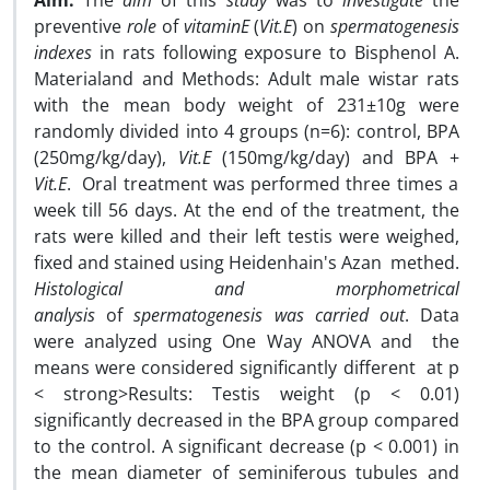
Aim:
The
aim
of this
study
was to
investigate
the
preventive
role
of
vitaminE
(
Vit
.
E
) on
spermatogenesis
indexes
in rats following exposure to Bisphenol A.
Materialand and Methods: Adult male wistar rats
with the mean body weight of 231±10g were
randomly divided into 4 groups (n=6): control, BPA
(250mg/kg/day),
Vit
.
E
(150mg/kg/day) and BPA +
Vit
.
E
. Oral treatment was performed three times a
week till 56 days. At the end of the treatment, the
rats were killed and their left testis were weighed,
fixed and stained using Heidenhain's Azan methed.
Histological and morphometrical
analysis
of
spermatogenesis was carried out
. Data
were analyzed using One Way ANOVA and the
means were considered significantly different at p
< strong>Results: Testis weight (p < 0.01)
significantly decreased in the BPA group compared
to the control. A significant decrease (p < 0.001) in
the mean diameter of seminiferous tubules and