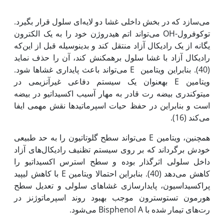
می‌سازد که در بخش داخلی غشا دو لایه‌ای سلول قرار بگیرد.
توکوفرول-OH می‌تواند اتم هیدروژن خود را به یک الکترون
یگانه از یک رادیکال آزاد منتقل کند و بدین‏وسیله قبل از این‌که
رادیکال آزاد با غشا سلول برهم‏کنش کند، آن را حذف نماید
(40). بنابراین ویتامین E می‌تواند باعث پایداری غشاها شود.
ویتامین E به‏عنوان یک سیستم دفاعی غیرآنزیمی در
میتوکندری بیضه رت قادر به مهار آسیب اکسیداتیو در بیضه
است و بنابراین در حفظ حیات اسپرماتیدها نقش مهمی ایفا
می‌کند (16).
همچنین، ویتامین E می‌تواند سطح گلوتاتیون را به حد طبیعی
خودش برگرداند که بر روی سیستم تظنیف رادیکال‌های آزاد
داخل سلولی اثرگذار بوده و سطح استرس اکسیداتیو را
کاهش می‌دهد (40). بنابراین احتمالا ویتامین E با کاهش لیپید
پراکسیداسیون، پایدارسازی غشاهای سلولی و تعدیل سطح
هورمون تستوسترون موجب بهبود روند اسپرماتوژنز در
رت‌های تیمار شده با Bisphenol A می‌شود.