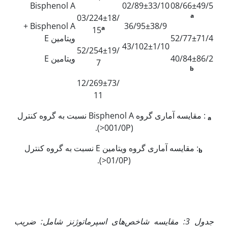
Bisphenol A
02/89±33/10
08/66±49/5
a
03/224±18/
Bisphenol A +
36/95±38/9
a
15
52/77±71/4
ویتامین E
43/102±1/10
52/254±19/
40/84±86/2
ویتامین E
7
b
12/269±73/
11
: مقایسه آماری گروه Bisphenol A نسبت به گروه کنترل
a
(001/0P<).
: مقایسه آماری گروه ویتامین E نسبت به گروه کنترل
b
(01/0P<).
جدول 3
:
مقایسه شاخص‌های اسپرماتوژنز شامل: ضریب