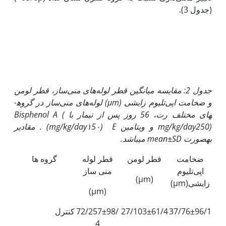
(جدول 3).
جدول 2: مقایسه میانگین قطر لوله‌های منی‌ساز، قطر لومن
و ضخامت اپی‌تلیوم زایشی
(µm)
لوله‌های منی‌ساز در گروه­
های مختلف رت، 56 روز پس از تیمار با
(
Bisphenol A
250) و ویتامین
mg/kg/day
E
(
mg/kg/day
١5٠) . مقادیر
به‏صورت
mean±SD
می‏باشد.
ضخامت
قطر لومن
قطر لوله
گروه ها
اپی‌تلیوم
منی ساز
(µm)
زایشی(µm)
(µm)
37/76±96/1
27/103±61/4
72/257±98/
کنترل
4