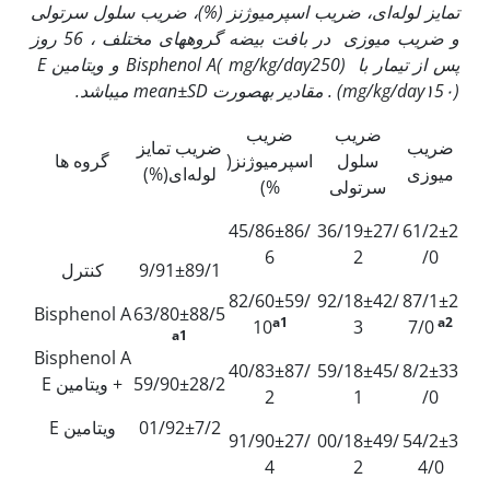
تمایز لوله‌ای، ضریب اسپرمیوژنز
(%)
، ضریب سلول سرتولی
و ضریب میوزی
در بافت بیضه گروه­های مختلف ، 56 روز
پس از تیمار با
250) و ویتامین
mg/kg/day
(
Bisphenol A
E
(
١5٠) . مقادیر به‏صورت
mg/kg/day
mean±SD
می‏باشد.
ضریب
ضریب
ضریب
ضریب تمایز
سلول
اسپرمیوژنز(
گروه ها
میوزی
لوله‌ای(%)
سرتولی
%)
45/86±86/
36/19±27/
61/2±2
6
2
/0
9/91±89/1
کنترل
82/60±59/
92/18±42/
87/1±2
Bisphenol A
63/80±88/5
a1
a2
10
3
7/0
a1
Bisphenol A
40/83±87/
59/18±45/
8/2±33
59/90±28/2
+ ویتامین E
2
1
/0
01/92±7/2
ویتامین E
91/90±27/
00/18±49/
54/2±3
4
2
4/0