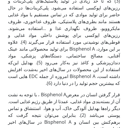
(3) که تا حد زیادی در تولید پلاستیک‌های پلی‌کربنات و
رزین‌های اپوکسی استفاده می‌شود. پلی‌کربنات‌ها در حال
حاضر برای تولید موادی که در تماس مستقیم با مواد غذایی
هستند مانند بطری‌های پلاستیکی، ظروف غذاخوری، ظروف
مایکروویو، ظروف نگه‏داری غذا و ...استفاده می‌شوند.
رزین‌های اپوکسی برای پوشش داخلی مواد غذایی و
قوطی‌های نوشیدنی مورد استفاده قرار می‌گیرند (4). علاوه
بر این موارد، Bisphenol A برای تولید محصولاتی مانند عینک
آفتابی، مصالح ساختمانی، دستگاه‌های پزشکی، مواد
دندان‌پزشکی و کاغذ نیز به‌کار می‌رود (5). به‏دلیل این‌که
استفاده از این محصولات در سال‌های اخیر به‌شدت افزایش
داشته است، Bisphenol A امروزه از جمله EDC هایی است
که بیشترین حجم تولید را در دنیا دارد (6).
قرار گرفتن انسان در معرضBisphenol A ، با توجه به نشت
آن از بسته‌بندی مواد غذایی، عمدتا از طریق رژیم غذایی است.
دیگر راه‌ها به‏دلیل آلودگی خاک، آب و هوا، استنشاق و تماس
پوستی می‌باشد (2). بنابراین می‌توان نتیجه گرفت که
برهم‌کنش بین انسان و Bisphenol A در سال‌های اخیر