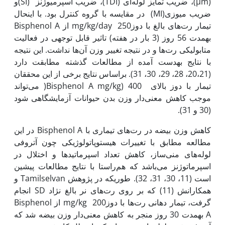
(µm)، ضریب تمایز لوله‌ای (TDI)، ضریب اسپرمیوژنز (SI)و
ضریب میوزی(MI) در مقایسه با گروه کنترل بود. با این‏حال
تیمار رت‌های بالغ با دوزmg/kg/day 250 از Bisphenol A
به‏مدت 56 روز (3 بار در هفته) تاثیر قابل توجهی در فعالیت
متابولیکی رت‌ها و در نتیجه تغییر وزن آن‌ها نداشت. این نتیجه
با نتایج به‏دست آمده از مطالعات گذشته مطابقت دارد
(20،21، 28، 29، 30، 31). براساس نتایج برخی از این محققان
تیمار با دوز بالای Bisphenol A mg/kg) 400( می‌تواند
موجب کاهش معنی‌دار وزن بدن حیوانات آزمایشگاهی شود
(30 و 31).
کاهش وزن بیضه در رت‌های تیماری با Bisphenol A در این
مطالعه مطابق با تغییرات هیستوپاتولوژیکی چون آتروفی
لوله‌های منی‌ساز، کاهش تعداد اسپرماتیدها و اختلال در
اسپرماتوژنز می‌باشد که هم‌راستا با نتایج مطالعات پیشین
است (11، 30، 31، 32). طوری‏که در پژوهش Tamilselvan و
همکارانش (11) که بر روی رت‌های نر بالغ نژاد SD انجام
گرفت، تیمار دهانی رت‌ها با دوزmg/kg 200 از Bisphenol
A به‏مدت 30 روز منجر به کاهش معنی‌دار وزن بیضه شد که