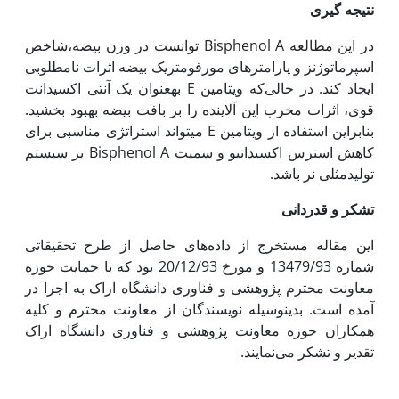
نتیجه گیری
در این مطالعه Bisphenol A توانست در وزن بیضه،شاخص
اسپرماتوژنز و پارامترهای مورفومتریک بیضه اثرات نامطلوبی
ایجاد کند. در حالی‌که ویتامین E به‏عنوان یک آنتی اکسیدانت
قوی، اثرات مخرب این آلاینده را بر بافت بیضه بهبود بخشید.
بنابراین استفاده از ویتامین E می­تواند استراتژی مناسبی برای
کاهش استرس اکسیداتیو و سمیت Bisphenol A بر سیستم
تولید‌مثلی نر باشد.
تشکر و قدردانی
این مقاله مستخرج از داده‌های حاصل از طرح تحقیقاتی
شماره 13479/93 و مورخ 20/12/93 بود که با حمایت حوزه
معاونت محترم پژوهشی و فناوری دانشگاه اراک به اجرا در
آمده است. بدین‏وسیله نویسندگان از معاونت محترم و کلیه
همکاران حوزه معاونت پژوهشی و فناوری دانشگاه اراک
تقدیر و تشکر می‌نمایند.