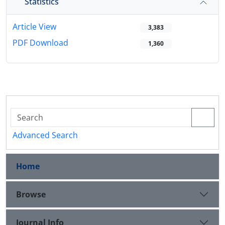
Statistics
Article View
3,383
PDF Download
1,360
Advanced Search
Home
Browse
Journal Info