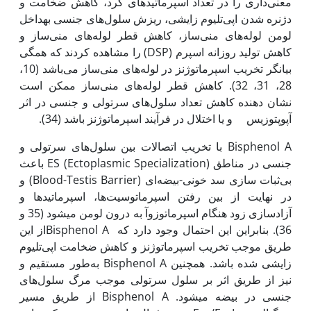
معنی‌داری را در تعداد اسپرماتیدهای گرد، کاهش ضخامت و
دژنره شدن اپی‌تلیوم زایشی، ریزش سلول‌های جنسی به‏داخل
لومن لوله‌های منی‌ساز، کاهش قطر لوله‌های منی‌ساز و
کاهش تولید روزانه اسپرم (DSP) را مشاهده کردند که همگی
بیانگر تخریب اسپرماتوژنز در لوله‌های منی‌ساز می‌باشد (10،
28، 31، 32). کاهش قطر لوله‌های منی‌ساز ممکن است
نشان دهنده کاهش تعداد سلول‌های سرتولی و جنسی در اثر
آپوپتوزیس و یا اختلال در فرآیند اسپرماتوژنز باشد (34).
Bisphenol A با تخریب اتصالات بین سلول‌های سرتولی و
جنسی در مناطق ES (Ectoplasmic Specialization) باعث
بی‌ثبات سازی سد خونی-بیضه‌ای (Blood-Testis Barrier) و
در نهایت از بین رفتن اسپرماتوسیت‌ها، اسپرماتیدها و
آزادسازی زود هنگام اسپرماتوزوآ به درون لومن می‏شود (35 و
36). بنابراین این احتمال وجود دارد که Bisphenol Aاز این
طریق موجب تخریب اسپرماتوژنز و کاهش ضخامت اپی‌تلیوم
زایشی شده باشد. همچنین Bisphenol A به‌طور مستقیم و
نیز از طریق اثر بر سلول سرتولی موجب مرگ سلول‌های
جنسی در بیضه می‏شود. Bisphenol A از طریق مسیر