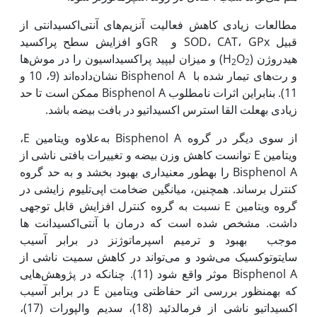
مطالعات زیادی کاهش فعالیت آنزیم‌های آنتی‌اکسیدانتی از
قبیل SOD، CAT، GPx و GRو افزایش سطح پراکسید
هیدروژن (H
O
) و میزان لیپید پراکسیداسیون را در موش‌ها
2
2
و رت‌های تیمار شده با Bisphenol A نشان‌داده‌اند (9، 10 و
11). بنابراین اثرات نامطلوب Bisphenol A ممکن است تا حد
زیادی به‏علت القا استرس اکسیداتیو در بافت بیضه باشد.
از سوی دیگر در گروه Bisphenol A به‌علاوه ویتامین E،
ویتامین E توانست کاهش وزن بیضه و تغییرات بافتی ناشی از
Bisphenol A را به‏طور معنی­داری بهبود بخشد و به حد گروه
کنترل برساند. همچنین، میانگین ضخامت اپی‌تلیوم زایشی در
گروه ویتامین E نسبت به گروه کنترل افزایش قابل توجهی
داشت. مشخص شده است که درمان با آنتی‌اکسیدانت ها
موجب بهبود و ترمیم اسپرماتوژنز در برابر آسیب
سایتوتوکسیک می‌شود و می‌تواند در کاهش سمیت ناشی از
Bisphenol A موثر واقع شود (11). چنان‏که در پژوهش‌هایی
که به‏منظور بررسی اثر حفاظتی ویتامین E در برابر آسیب
اکسیداتیو ناشی از فرمالدئید (18)، سدیم والپورات (17)،