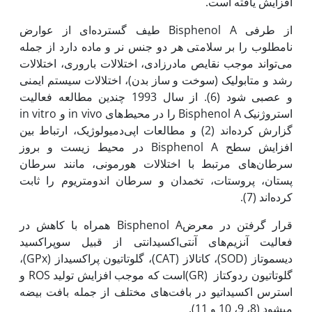
افزایش یافته است.
از طرفی Bisphenol A طیف گسترده‌ای از عوارض
نامطلوب را بر سلامتی هر دو جنس نر و ماده دارد از جمله
می‌تواند موجب نقایص مادرزادی، اختلالات باروری، اختلالات
رشد و متابولیک (سوخت و ساز بدن)، اختلالات سیستم ایمنی
و عصبی شود (6). از سال 1993 چندین مطالعه فعالیت
استروژنیک Bisphenol A را در محیط‌های in vivo و in vitro
گزارش کرده‌اند (2) و مطالعات اپی‌دمیولوژیک، ارتباط بین
افزایش سطح Bisphenol A در محیط زیست و بروز
سرطان‌های مرتبط با اختلالات هورمونی، مانند سرطان
پستان، پروستات، تخمدان و سرطان اندومتریوم را ثابت
کرده‌اند (7).
قرار گرفتن در معرضBisphenol A همراه با کاهش در
فعالیت آنزیم‌های آنتی‌اکسیدانتی از قبیل سوپراکسید
دیسموتاز (SOD)، کاتالاز (CAT)، گلوتاتیون پراکسیداز (GPx)،
گلوتاتیون ردوکتاز (GR)است که موجب افزایش تولید ROS و
استرس اکسیداتیو در بافت‌های مختلف از جمله بافت بیضه
می‏شود (8، 9، 10 و 11).