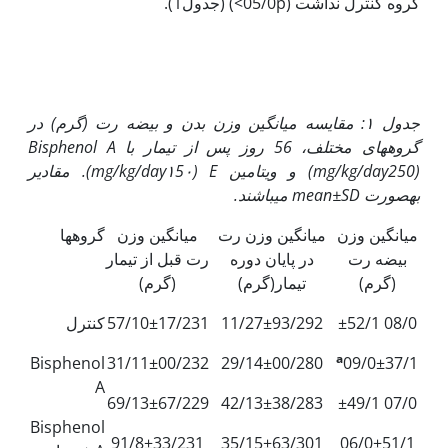
گروه کنترل نداشت (05/0p>) (جدول1).
جدول ١: مقایسه میانگین وزن بدن و بیضه رت (گرم) در
گروه­های مختلف، 56 روز پس از تیمار با
Bisphenol A
250) و ویتامین
mg/kg/day
(
E
(
mg/kg/day
١5٠). مقادیر
به‏صورت
mean±SD
می­باشند.
میانگین وزن
میانگین وزن رت
میانگین وزن
گروه­ها
بیضه رت
در پایان دوره
رت قبل از تیمار
(گرم)
تیمار(گرم)
(گرم)
08/0 ±52/1
11/27±93/292
57/10±17/231
کنترل
a
Bisphenol
31/11±00/232
29/14±00/280
09/0±37/1
A
69/13±67/229
42/13±38/283
07/0 ±49/1
Bisphenol
91/8±33/231
35/15±63/301
06/0±51/1