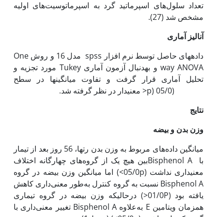
تعداد سلول‌های اسپرماتید گرد به اسپرماتوسیت‌های اولیه
مشخص شد (27).
آنالیز آماری
داده­های حاصل توسط نرم افزار spss مدل 16 و روش One
way ANOVA و به‏دنبال آزمون آماری Tukey مورد تجزیه و
تحلیل آماری قرار گرفت و تفاوت میانگین­ها در سطح
(05/0 (p< معنی­دار در نظر گرفته شد.
نتایج
وزن بدن و بیضه
میانگین داده‌های مربوط به وزن بدن رت­ها، 56 روز بعد از تیمار
با Bisphenol Aبین هیچ یک از گروه‌های چهارگانه اختلاف
معنی­داری نداشت (05/0p>) اما میانگین وزن بیضه در گروه
Bisphenol A نسبت به گروه کنترل به‌طور معنی‌داری کاهش
یافته بود (01/0P<) درحالی‏که وزن بیضه در گروه تیماری
هم‏زمان ویتامین E به‌علاوه Bisphenol A تغییر معنی‌داری با