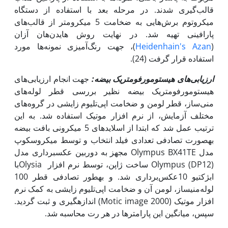
قالب‌گیری شدند. در مرحله بعد با استفاده از دستگاه
میکروتوم برش‌هایی به ضخامت 5 میکرومتر از قالب‌های
پارافینی تهیه شد. در نهایت روش هایدن‌هان آزان
(
Heidenhain's Azan
)، جهت رنگ‌آمیزی نمونه‌ها مورد
استفاده قرار گرفت (24).
ارزیابی‌های هیستومورفومتریک بیضه:
جهت انجام ارزیابی‌های
هیستومورفومتریک بیضه نظیر بررسی قطر لوله‌های
منی‌ساز، قطر لومن و ضخامت اپی‌تلیوم زایشی در گروه‌های
مختلف آزمایش، از نرم افزار موتیک استفاده شد. به این
ترتیب عمل شد که ابتدا از اسلایدهای 5 میکرونی بافت بیضه
به‏صورت تصادفی تعدادی فیلد انتخاب و توسط میکروسکوپ
مدل Olympus BX41TE مجهز به دوربین عکس­برداری مدل
Olympus (DP12) ساخت ژاپن، توسط نرم افزار Olysiaبا
ابژکتیو 10عکس‌برداری شد. و به‏طور تصادفی قطر 100
لوله‌منی­ساز، لومن آن و ضخامت اپی‌تلیوم زایشی به کمک نرم
افزار موتیک (Motic image 2000) اندازه­گیری و ثبت گردید.
سپس، میانگین این پارامترها در هر رت محاسبه شد.