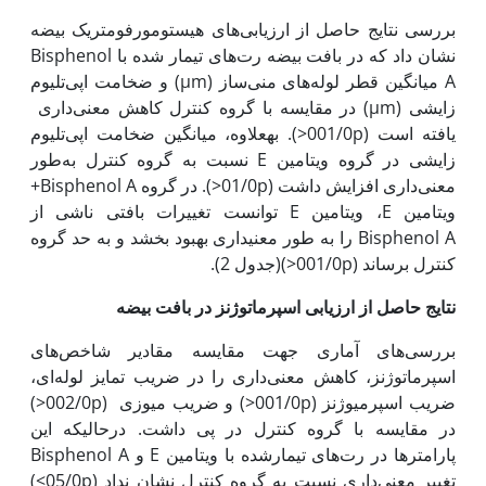
بررسی نتایج حاصل از ارزیابی‌های هیستومورفومتریک بیضه
نشان داد که در بافت بیضه رت‌های تیمار شده با Bisphenol
A میانگین قطر لوله‌های منی‌ساز (µm) و ضخامت اپی‌تلیوم
زایشی (µm) در مقایسه با گروه کنترل کاهش معنی‌داری
یافته است (001/0p<). به‏علاوه، میانگین ضخامت اپی‌تلیوم
زایشی در گروه ویتامین E نسبت به گروه کنترل به‌طور
معنی‌داری افزایش داشت (01/0p<). در گروه Bisphenol A+
ویتامین E، ویتامین E توانست تغییرات بافتی ناشی از
Bisphenol A را به طور معنی­داری بهبود بخشد و به حد گروه
کنترل برساند (001/0p<)(جدول 2).
نتایج حاصل از ارزیابی اسپرماتوژنز در بافت بیضه
بررسی‌های آماری جهت مقایسه مقادیر شاخص‌های
اسپرماتوژنز، کاهش معنی‌داری را در ضریب تمایز لوله‌ای،
ضریب اسپرمیوژنز (001/0p<) و ضریب میوزی (002/0p<)
در مقایسه با گروه کنترل در پی داشت. درحالی‏که این
پارامترها در رت‌های تیمارشده با ویتامین E و Bisphenol A
تغییر معنی‌داری نسبت به گروه کنترل نشان نداد (05/0p>)