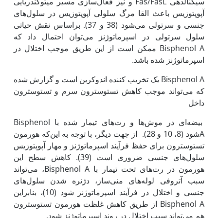
سیگنال‏دهی Fas/FasL و نیز فعال‌سازی مسیر میتوکندریایی
آپوپتوزیس باعث القا مرگ سلولی آپوپتوزیس در سلول‌های
جنسی و سرتولی می‌شود (38 و 37). براساس نقش حیاتی
سلول سرتولی در اسپرماتوژنز می‌توان احتمال داد که
Bisphenol A ممکن است از این طریق موجب اختلال در
اسپرماتوژنز شده باشد.
Bisphenol A یک تخریب کننده اندوکرین است و گزارش شده
که می‌تواند موجب کاهش تستوسترون سرم و تستوسترون
داخل
بیضه‌ای در موش‌ها و رت‌های تیمار شده با Bisphenol
Aشود (8، 10 و 28). از جهت دیگر، با توجه به این‌که هورمون
تستوسترون برای حفظ فرآیند اسپرماتوژنز و مهار آپوپتوزیس
سلول‌های جنسی ضروری است (39). کاهش سطح این
هورمون در رت‌های تحت تیمار با Bisphenol A، می‌تواند
سبب آتروفی لوله‌های منی‌ساز، دژنره شدن سلول‌های
جنسی و اختلال در فرآیند اسپرماتوژنز ‌شود (10)، بنابراین
Bisphenol A از طریق کاهش غلظت هورمون تستوسترون
هم می‌تواند سبب اختلال در روند اسپرماتوژنز شود.