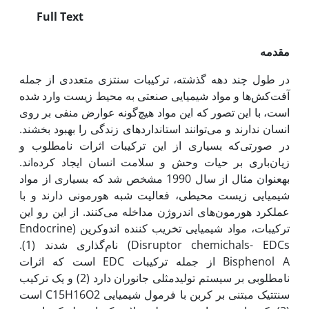
Full Text
مقدمه
در طول چند دهه گذشته، ترکیبات سنتزی متعددی از جمله
آفت‌کش‌ها و مواد شیمیایی صنعتی به محیط زیست وارد شده
است، با این تصور که این مواد هیچ‌گونه عوارض منفی بر روی
انسان ندارند و می‌توانند استانداردهای زندگی را بهبود بخشند.
در صورتی‌که بسیاری از این ترکیبات اثرات نامطلوب و
زیان‌باری بر حیات وحش و سلامت انسان ایجاد کرده‌اند.
به‏عنوان مثال از سال 1990 مشخص شد که بسیاری از مواد
شیمیایی زیست محیطی، فعالیت شبه هورمونی دارند و با
عملکرد هورمون‌های اندروژن مداخله می‌کنند. از این رو این
ترکیبات، مواد شیمیایی تخریب کننده اندوکرین (Endocrine
Disruptor chemichals- EDCs) نام‌گذاری شدند (1).
Bisphenol A از جمله ترکیبات EDC است که اثرات
نامطلوبی بر سیستم تولیدمثلی جانوران دارد (2) و یک ترکیب
سنتتیک مبتنی بر کربن با فرمول شیمیایی C15H16O2 است