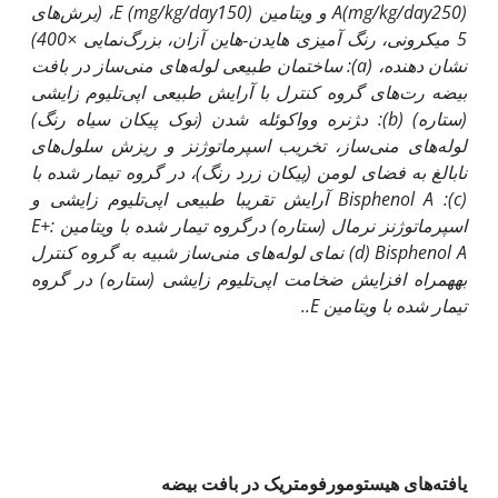
250) و ویتامین
mg/kg/day
(
A
mg/kg/day
(
E
150)، (برش‌های
5 میکرونی، رنگ آمیزی هایدن‑هاین آزان، بزرگ‌نمایی ×400)
نشان دهنده،
(a)
: ساختمان طبیعی لوله‌های منی‌ساز در بافت
بیضه رت‌های گروه کنترل با آرایش طبیعی اپی‌تلیوم زایشی
(ستاره)
(b)
: د‍‍ژنره وواکوئله شدن (نوک پیکان سیاه رنگ)
لوله‌های منی‌ساز، تخریب اسپرماتوژنز و ریزش سلول‌های
نابالغ به فضای لومن (پیکان زرد رنگ)، در گروه تیمار شده با
Bisphenol A :(c)
آرایش تقریبا طبیعی اپی‌تلیوم زایشی و
اسپرماتوژنز نرمال (ستاره) درگروه تیمار شده با ویتامین
:
+
E
(d) Bisphenol A
نمای لوله‌های منی‌ساز شبیه به گروه کنترل
به
همراه افزایش ضخامت اپی‌‌تلیوم زایشی (ستاره) در گروه
تیمار شده با ویتامین
E
..
یافته‌های هیستومورفومتریک در بافت بیضه