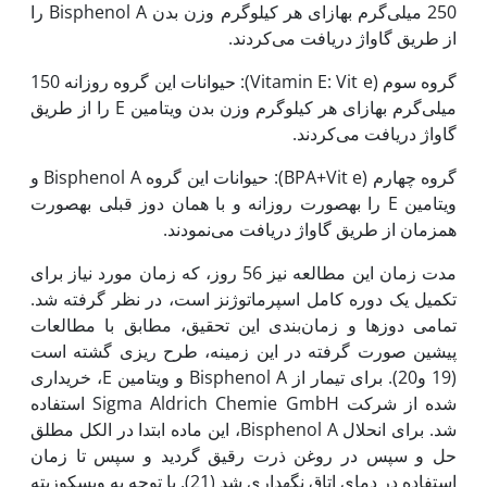
250 میلی‌گرم به‏ازای هر کیلوگرم وزن بدن Bisphenol A را
از طریق گاواژ دریافت می‌کردند.
گروه سوم (Vitamin E: Vit e): حیوانات این گروه روزانه 150
میلی‌گرم به‏ازای هر کیلوگرم وزن بدن ویتامین E را از طریق
گاواژ دریافت می‌کردند.
گروه چهارم (BPA+Vit e): حیوانات این گروه Bisphenol A و
ویتامین E را به‏صورت روزانه و با همان دوز قبلی به‏صورت
هم‏زمان از طریق گاواژ دریافت می‌نمودند.
مدت زمان این مطالعه نیز 56 روز، که زمان مورد نیاز برای
تکمیل یک دوره کامل اسپرماتوژنز است، در نظر گرفته شد.
تمامی دوزها و زمان‌بندی این تحقیق، مطابق با مطالعات
پیشین صورت گرفته در این زمینه، طرح ریزی گشته است
(19 و20). برای تیمار از Bisphenol A و ویتامین E، خریداری
شده از شرکت Sigma Aldrich Chemie GmbH استفاده
شد. برای انحلال Bisphenol A، این ماده ابتدا در الکل مطلق
حل و سپس در روغن ذرت رقیق گردید و سپس تا زمان
استفاده در دمای اتاق نگه‏داری شد (21). با توجه به ویسکوزیته