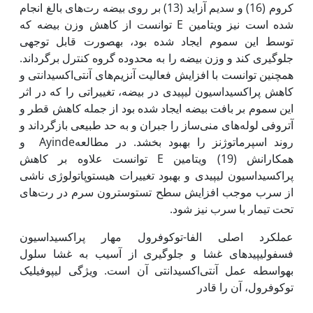
کروم (16) و سدیم آزاید (13) بر روی بیضه رت‌های بالغ انجام
شده است نیز ویتامین E توانست از کاهش وزن بیضه که
توسط این سموم ایجاد شده بود، به‏صورت قابل توجهی
جلوگیری کند و وزن بیضه را به محدوده گروه کنترل برگرداند.
همچنین توانست با افزایش فعالیت آنزیم‌های آنتی‌اکسیدانتی و
کاهش پراکسیداسیون لیپیدی در بیضه، تغییراتی را که در اثر
این سموم بر بافت بیضه ایجاد شده بود از جمله کاهش قطر و
آتروفی لوله‌های منی‌ساز را جبران و به حد طبیعی بازگرداند و
روند اسپرماتوژنز را بهبود بخشد. در مطالعه‌Ayinde و
همکارانش (19) ویتامین E توانست علاوه بر کاهش
پراکسیداسیون لیپیدی و بهبود تغییرات هیستوپاتولوژی ناشی
از سرب موجب افزایش سطح تستوسترون سرم در رت‌های
تحت تیمار با سرب نیز شود.
عملکرد اصلی الفا-توکوفرول مهار پراکسیداسیون
فسفولیپیدهای غشا و جلوگیری از آسیب به غشا سلول
به‏واسطه عمل آنتی‌اکسیدانتی آن است. ویژگی لیپوفیلیک
توکوفرول، آن را قادر