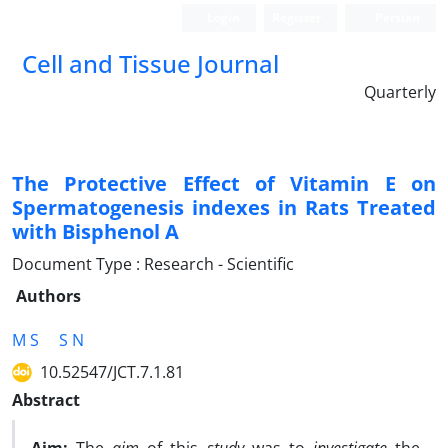
Login
Register
Persian
Cell and Tissue Journal
Quarterly
The Protective Effect of Vitamin E on
Spermatogenesis indexes in Rats Treated
with Bisphenol A
Document Type : Research - Scientific
Authors
M S
S N
10.52547/JCT.7.1.81
Abstract