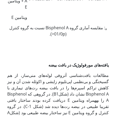
A + ویتامین
E
ویتامین E
: مقایسه آماری گروه Bisphenol A نسبت به گروه کنترل
a
(01/0p<).
یافته‌های مورفولوژیک در بافت بیضه
مطالعات بافت‌شناسی آتروفی لوله‌های منی‌ساز، از هم
گسیختگی و بی‌نظمی اپی‌تلیوم زایشی و اکوئله شدن آن و نیز
کاهش تراکم اسپرم‌ها را در بافت بیضه رت‌های تیماری با
Bisphenol A نشان داد (شکلB1). در گروهی که Bisphenol
A را به‏همراه ویتامین E دریافت کرده بودند ساختار بافتی
تقریبا طبیعی در بیضه رت‌ها دیده‌ ‌شد (شکل C-1). در گروه
کنترل و گروه ویتامین E نیز ساختار بیضه طبیعی بود (شکلA