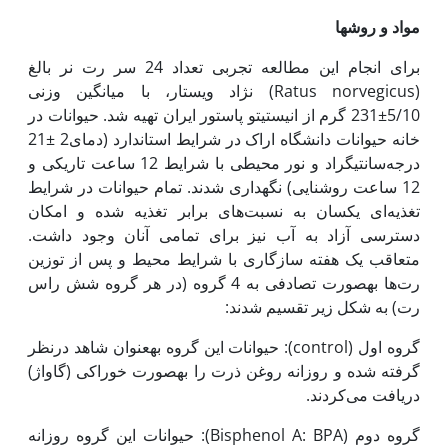
مواد و روش‏ها
برای انجام این مطالعه تجربی تعداد 24 سر رت نر بالغ
(Ratus norvegicus) نژاد ویستار، با میانگین وزنی
5/10±231 گرم از انیستیتو پاستور ایران تهیه شد. حیوانات در
خانه حیوانات دانشگاه اراک در شرایط استاندارد (دمای2 ±21
درجه‌سانتی‏گراد و نور محیطی با شرایط 12 ساعت تاریکی و
12 ساعت روشنایی) نگه‏داری شدند. تمام حیوانات در شرایط
تغذیه‌ای یکسان به نسبت‌های برابر تغذیه شده و امکان
دسترسی آزاد به آب نیز برای تمامی آنان وجود داشت.
متعاقب یک هفته سازگاری با شرایط محیط و پس از توزین
رت‌ها به‏صورت تصادفی به 4 گروه (در هر گروه شش راس
رت) به شکل زیر تقسیم شدند:
گروه اول (control): حیوانات این گروه به‏عنوان شاهد در‌نظر
گرفته شده و روزانه روغن ذرت را به‏صورت خوراکی (گاواژ)
دریافت می‌کردند.
گروه دوم (Bisphenol A: BPA): حیوانات این گروه روزانه