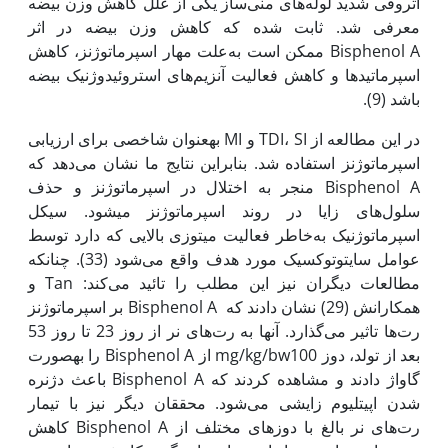
آتروفی شدید لوله‌های منی‌ساز یکی از علل کاهش وزن بیضه
معرفی شد. ثابت شده که کاهش وزن بیضه در اثر
Bisphenol A ممکن است به‌علت مهار اسپرماتوژنز، کاهش
اسپرماتیدها و کاهش فعالیت آنزیم‌های استروئیدوژنیک بیضه
باشد (9).
در این مطالعه از TDI، SI و MI به‏عنوان شاخصی برای ارزیابی
اسپرماتوژنز استفاده شد. بنابراین نتایج ما نشان می‌دهد که
Bisphenol A منجر به اختلال در اسپرماتوژنز و حذف
سلول‌های زایا در روند اسپرماتوژنز می‏شود. سیکل
اسپرماتوژنیک به‌خاطر فعالیت میتوزی بالایی که دارد توسط
عوامل سایتوتوکسیک مورد هدف واقع می‌شود (33). چنان‏که
مطالعات دیگران نیز این مطلب را تائید می‌کند: Tan و
همکارانش (29) نشان دادند که Bisphenol A بر اسپرماتوژنز
رت‌ها تاثیر می‌گذارد. آن‏ها به رت‌های نر از روز 23 تا روز 53
بعد از تولد، دوز mg/kg/bw100 از Bisphenol A را به‏صورت
گاواژ دادند و مشاهده کردند که Bisphenol A باعث دژنره
شدن اپی‏تلیوم زایشی می‌شود. محققان دیگر نیز با تیمار
رت‌های نر بالغ با دوزهای مختلف از Bisphenol A کاهش