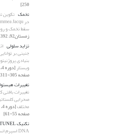
250]
تخمک
تکوین ت
سقط تخمک و روی
زمستان92، 1392، صفحه 397-405]
تزاید سلولی
اث
جنینی بر توانایی
بنیادی پروژنیت
ویستار
صفحه 305-311]
تغییرات هیستول
صحرایی کلستاتی
مختلف
صفحه 55-61]
تکنیک TUNEL
DNA اسپرم 