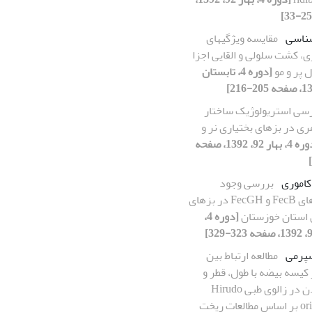
ناسی
مقایسه ویژگی‏های
، کشت سلولی و القایی اجزا
 پر و مو
[دوره 4، تابستان
سی استریولوژیک ساختار
ری در بزهای بختیاری نر و
[دوره 4، بهار 92، 1392، صفحه
کاموری
بررسی وجود
جهش‌های FecB و FecGH در بزهای
 استان خوزستان
[دوره 4،
سپرمی
مطالعه ارتباط بین
کیسه بیضه با طول، قطر و
وزن بدن در زالوی طبی Hirudo
orientalis بر اساس مطالعات ریخت