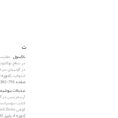
ت
تاکسول
در سطح نوکلئوتی
در گونه‮های
اندوفیت
[دوره 4
صفحه 197-203]
تبدیلات بیوشیمی
آرتیمزینین در گ
کشت سوسپانسیو
کوهی Artemisia aucheri Boiss