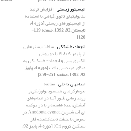
الیسیتور زیستی
افزایش تولید
متابولیت‎های ثانوی گیاهی با استفاده
از الیسیتورهای زیستی
[دوره 4،
تابستان 92، 1392، صفحه 119-
128]
انجماد– خشک‏کن
ساخت بسترهایی
از پلیمر PLGA با دو روش
الکتروریسی و انجماد- خشک کن به
منظور مهندسی بافت
[دوره 4، پاییز
92، 1392، صفحه 251-259]
اندام‏های داخلی
مطالعه
بیومارکرهای هیستوپاتولوژیکی و
روند زمانی ظهور آن‏ها در اندام‌های
آبشش، غده هاضمه و پا در دوکفه-
ای آب شیرین Anodonta cygnea در
معرض با غلظت‌ تحت‌کشنده فلز
سنگین کروم (Cr)
[دوره 4، پاییز 92،