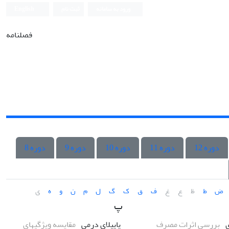
ورود به سامانه
ثبت نام
English
فصلنامه
دوره 12
دوره 11
دوره 10
دوره 9
دوره 8
ض
ط
ظ
ع
غ
ف
ق
ک
گ
ل
م
ن
و
ه
ی
پ
ی
بررسی اثرات مصرف
پاپیلای درمی
مقایسه ویژگی‏های