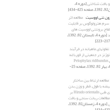
 بافت شناختی
[دوره 4،
434]
رون تنی اووسیت
مطالعه اثر
 سرم هترولوگوس بر قابلیت
لقاح برون‏تنی اووسیت های
د
[دوره 4، تابستان 92، 1392،
تفاوت‎های ماهیانه در فرآیند
وژنز در جمعیتی از قورباغه
Pelo
[دوره 4، بهار 92، 1392، صفحه 25-
مطالعه ارتباط بین ساختار
یضه با طول، قطر و وزن بدن
در زالوی طبی Hirudo orientalis بر
طالعات ریخت سنجی و بافت
ی
[دوره 4، زمستان92، 1392،