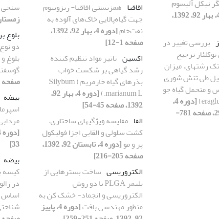
گر نیکل آلیسوم
اقاقیا
همزیستی اقاقیا- ریزوبیوم
سنجی و
[دوره 4، بهار 92، 1392،
جهت گیاه‌پالایی خاک‌های آلوده به
زمستان92، 1392، صفحه 425-
نفت‌خام
[دوره 4، بهار 92، 1392،
بلوغ ب
ز
بررسی تغییر در
صفحه 1-12]
دو نوع
 نوکلئاز ترجیح
اکسین
تاثیر مواد تنظیم کننده
بلوغ و 
دهنده DNAی تک رشته‮ای، میزان
رشد گیاهی بر شکست خواب
گوسفن
فیل طی تنش شوری
بذرهای گیاه خارمریم ( Silybum
صفحه 217-223]
 و متحمل گیاه جو
marianum L.)
[دوره 4، بهار 92،
بیضه
(L. Ho
[دوره 4،
1392، صفحه 45-54]
اسپرمات
1، صفحه 187-
القا
مقایسه ویژگی‏های ساختاری،
مردابی phylax ridibundus
کشت سلولی و القایی اجزا فولیکول
پر و مو
[دوره 4، تابستان 92، 1392،
33]
صفحه 205-216]
بیضه
الکتروریسی
ساخت بسترهایی از
کیسه ب
پلیمر PLGA با دو روش
الکتروریسی و انجماد- خشک کن به
اساس م
منظور مهندسی بافت
[دوره 4، پاییز
شناخت
92، 1392، صفحه 251-259]
صفحه 425-434]