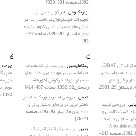
1392، صفحه 331-338]
اواریکتومی
اثر کوارستین بر
تغییرات هیستولوژیک بافت رحم در
موش های صحرایی اواریکتومی شده
[دوره 4، بهار 92، 1392، صفحه 77-
83]
ج
چ
مقایسه توالی ژن DBAT،
جنتامایسین
بررسی اثرات مصرف
چرخه 
دی و آمینواسیدی،
جنتامایسین بر مورفولوژی طناب‌های
هیپرگلی
 سرخدار و قارچ های
بیضه‎ای نوزاد خرگوش
[دوره 4،
دوره ا
، تابستان 92، 1392،
زمستان92، 1392، صفحه 407-414]
موش‌ ص
1392، صفحه 149-157]
جنس
بررسی استریولوژیک ساختار
ایی
بررسی تولید
بافتی مری در بزهای بختیاری نر و
یاه، کشت کالوس و
ماده
[دوره 4، بهار 92، 1392، صفحه
ن سلولی درمنه
71-76]
جنین
بررسی اثرات تراتوژنیک
[دوره 4، پاییز 92، 1392، صفحه 243-
عصاره زرشک آبی بر بافت کبد جنین