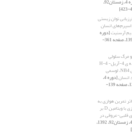
[دوره 4، زمستان92،
رزیابی توان زیستی
اسپرم‌های انسان
دیم آرسنیت
[دوره
4، زمستان92، 1392، صفحه 361-
ز و مرگ سلولی
مشتقی از خانواده ی 4-آریل- 4-H
کرومن ها بر روی NB4، لوسمی
 انسان
[دوره 4،
تابستان 92، 1392، صفحه 139-
اثر تمرین هوازی به
همراه مکمل سازی با ویتامین D بر
 قلبی-عروقی در
[دوره 4، زمستان92، 1392،