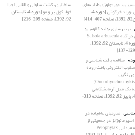
یسین بر مورفولوژی طناب‌های
ساختاری، کشت سلولی و القایی اجزا
[دوره 4،
فولیکول پر و مو
[دوره 4، تابستان
414]
92، 1392، صفحه 205-216]
بهینه‎سازی تولید کالوس و
باززایی در گیاه Salsola arbuscula
[دوره 4، تابستان 92، 1392،
وده
مطالعه بافت شناسی و
کوپ الکترونی بافت روده
ای رنگین
کمان(Oncorhynchusmykiss)
له یک مدل آزمایشگاهی
[دوره 4، پاییز 92، 1392، صفحه 313-
ناسی
تفاوت‎های ماهیانه در
اسپرماتوژنز در جمعیتی از
قورباغه مردابی Pelophylax
ridi
[دوره 4، بهار 92، 1392،