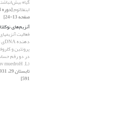
گیاه بیش‌انباشت
اینفلاتوم
صفحه 13-24]
آنزیم‌های نوکلئا
فعالیت آنزیم‏های
پروتئین و کلرو
در دو رقم حساس
rdeum vulgare)
تابستان 92، 392
195]