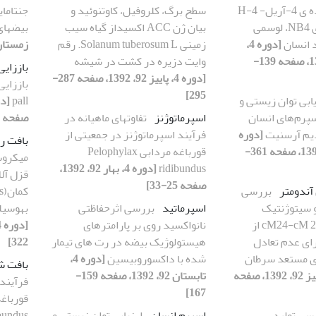
مشتقی از خانواده ی 4-آریل- 4-H
سطح برگ، کلروفیل، کاوتنوئید و
جنتاما
کرومن ها بر روی NB4، لوسمی
بیان ژن ACC اکسیداز گیاه سیب
بیضه‎ای نوزاد خرگوش
 انسان
[دوره 4،
زمینی Solanum tuberosum L. رقم
زمستان92، 1392، صفحه 407-
تابستان 92، 1392، صفحه 139-
وایت دزیره در کشت در شیشه
باززایی
[دوره 4، پاییز 92، 1392، صفحه 287-
295]
یابی توان زیستی و
pall
سپرم‌های انسان
اسپرماتوژنز
تفاوت‎های ماهیانه در
صفحه 129-137]
دیم آرسنیت
[دوره
فرآیند اسپرماتوژنز در جمعیتی از
بافت ر
4، زمستان92، 1392، صفحه 361-
قورباغه مردابی Pelophylax
میکروس
ridibundus
[دوره 4، بهار 92، 1392،
قزل آل
صفحه 25-33]
آندومتر
بررسی
و سیتوژنتیک
اسپرماتید
بررسی اثرحفاظتی
به‏وسی
مولکولی ناحیه cM24-cM 20 از
نانواکسید روی بر پارامترهای
زوم 15 دارای عدم تعادل
هیستولوژیک بیضه در رت های تیمار
322]
ای مستعد سرطان
شده با داکسوروبیسین
[دوره 4،
بافت ش
[دوره 4، پاییز 92، 1392، صفحه
تابستان 92، 1392، صفحه 159-
فرآیند 
167]
سی تولید
اسپرم انسان
ارزیابی توان زیستی و
bundus