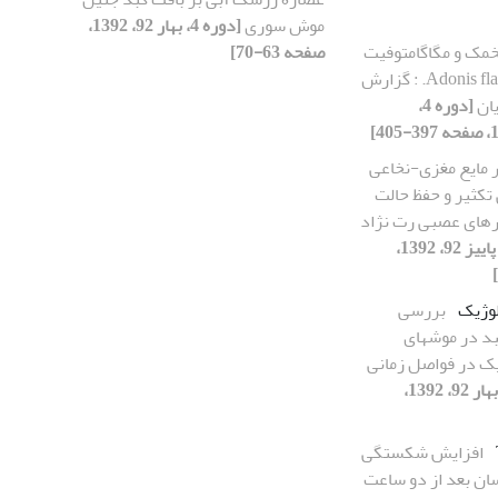
موش سوری
[دوره 4، بهار 92، 1392،
خمک و مگاگامتوفیت
صفحه 63-70]
در Adonis flammea Jacqu. : گزارش
ان
[دوره 4،
ر مایع مغزی-نخاعی
 تکثیر و حفظ حالت
ورهای عصبی رت نژاد
[دوره 4، پاییز 92، 1392،
وژیک
بررسی
تغییرات بافتی کبد در موش‎های
ک در فواصل زمانی
[دوره 4، بهار 92، 1392،
افزایش شکستگی
انسان بعد از دو ساعت