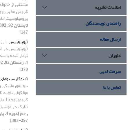
اطلاعات نشریه
پرومیلوسیت حاد
راهنمای نویسندگان
147]
ارسال مقاله
آپوپتوزیس
ارز
آپوپتوزیس در ا
داوران
تیمار شده با س
370]
سرقت ادبی
آدنوکارسینومای 
بیوانفورماتیکی 
تماس با ما
کرومو
آللیک در موش‏ه
رحم
297-303]
آرتمیزینین
برر