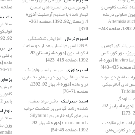
یاه، کشت کالوس و
آپوپتوزیس در اسپرم‌های انسان
صفحه 25-33]
ن سلولی درمنه
تیمار شده با سدیم آرسنیت
[دوره
بافت ش
4، زمستان92، 1392، صفحه 361-
ساختاری
[دوره 4، پاییز 92، 1392، صفحه 243-
370]
فولیکول
اسپرم نرمال
افزایش شکستگی
92، 1392، صفحه 205-216]
سی اثر کورکومین
DNA اسپرم انسان بعد از دو ساعت
بز
برر
وپروژنیتور کورتکس
انکوباسیون
[دوره 4، زمستان92،
بافتی م
in v
[دوره 4،
1392، صفحه 415-423]
ماده
استریولوژی
بررسی استریولوژیک
71-76]
رات تلقیح دو سویه
ساختار بافتی مری در بزهای بختیاری
بزهای 
ص‌های آناتومیکی
نر و ماده
[دوره 4، بهار 92، 1392،
ایرانی (Trifolium
صفحه 71-76]
کاموری
resup) تحت آلودگی
اسید جیبرلیک
تاثیر مواد تنظیم
پاییز 92، 1392، صفحه 323-329]
[دوره 4، پاییز 92،
کننده رشد گیاهی بر شکست خواب
بلوغ ا
بذرهای گیاه خارمریم ( Silybum
ساختار 
ارامترهای مقاومت
marianum L.)
[دوره 4، بهار 92،
ور در کالوس‌های
1392، صفحه 45-54]