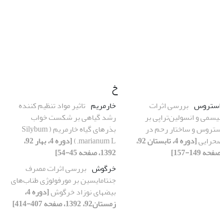
خ
استروس
بررسی اثرات
خارمریم
تاثیر مواد تنظیم کننده
سمی و انسولین‌تراپی بر
رشد گیاهی بر شکست خواب
ستروس و ساختار رحم در
بذرهای گیاه خارمریم ( Silybum
حرایی
[دوره 4، تابستان 92،
marianum L.)
[دوره 4، بهار 92،
1392، صفحه 45-54]
خرگوش
بررسی اثرات مصرف
جنتامایسین بر مورفولوژی طناب‌های
بیضه‎ای نوزاد خرگوش
[دوره 4،
زمستان92، 1392، صفحه 407-414]