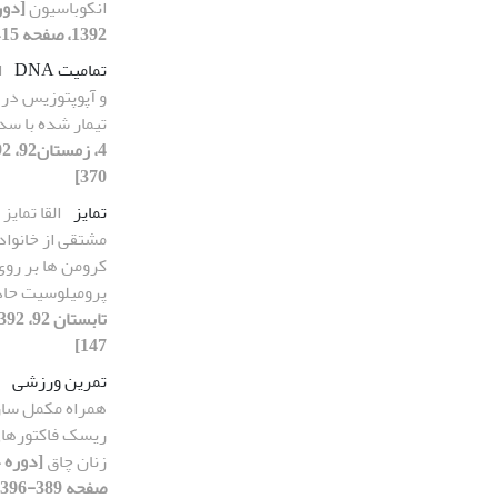
انکوباسیون
1392، صفحه 415-423]
تمامیت DNA
ا
و آپوپتوزیس در 
تیمار شده با س
370]
تمایز
القا تمای
پرومیلوسیت حاد
147]
تمرین ورزشی
ریسک فاکتورهای
زنان چاق
صفحه 389-396]