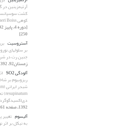
آرتیمزینین در گ
کشت سوسپانسیو
کوهی Artemisia aucheri Boiss
250]
آستروسیت
برر
بر سلول‏های نور
جنین رت در شرایط itro
زمستان92، 1392، صفحه 435-443]
آلودگی SO2
اث
ریزوبیوم بر شاخ
شبدر 
inatum
دی‌اکسیدگوگرد
1392، صفحه 261-273]
آلیسوم
تغییر پ
به نیکل بر اثر ن