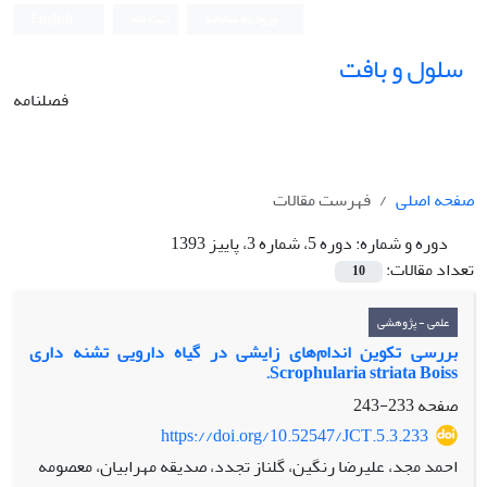
ورود به سامانه
ثبت نام
English
سلول و بافت
فصلنامه
صفحه اصلی
فهرست مقالات
دوره و شماره:
دوره 5، شماره 3، پاییز 1393
تعداد مقالات:
10
علمی - پژوهشی
بررسی تکوین اندام‌های زایشی در گیاه دارویی تشنه داری
Scrophularia striata Boiss.
صفحه
233-243
https://doi.org/10.52547/JCT.5.3.233
احمد مجد، علی‏رضا رنگین، گلناز تجدد، صدیقه مهرابیان، معصومه