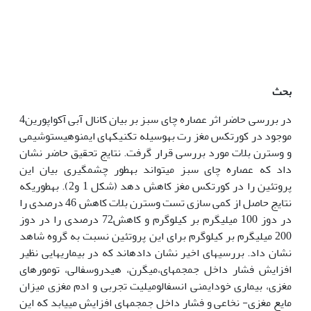
بحث
در بررسی حاضر اثر عصاره چای سبز بر بیان کانال آبی آکواپورین4
موجود در کورتکس مغز رت به‏وسیله تکنیک­های ایمنوهیستوشیمی
و وسترن بلات مورد بررسی قرار گرفت. نتایج تحقیق حاضر نشان
داد که عصاره چای سبز می‏تواند به‏طور چشمگیری بیان این
پروتئین را در کورتکس مغز کاهش دهد (شکل 1 و2). به‏طوری‏که
نتایج حاصل از کمی سازی تست وسترن بلات کاهش 46 درصدی را
در دوز 100 میلی‏گرم بر کیلوگرم و کاهش72 درصدی را در دوز
200 میلی‏گرم بر کیلوگرم برای این پروتئین نسبت به گروه شاهد
نشان داد. بررسی­های اخیر نشان داده‏اند که در بیماری­هایی نظیر
افزایش فشار داخل جمجمه­ای،میگرن، هیدروسفالی، تومور‌های
مغزی، بیماری خود‌ایمنی انسفالومیلیت تجربی و ادم مغزی میزان
مایع مغزی- نخاعی و فشار داخل جمجمه‏ای افزایش می­یابد که این