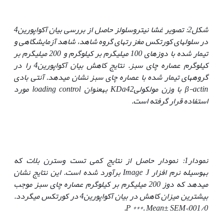
شکل2: تصویر غشا نیتروسلولز حاصل از بررسی بیان آکواپورین4
در سلول­های کورتکس مغز رت‏های گروه شاهد، شاهد آزمایشگاهی و
تیمار شده با دوزهای 100 میلی‏گرم بر کیلوگرم و 200 میلی‏گرم بر
کیلوگرم عصاره چای سبز. نتایج کاهش بیان آکواپورین4 را در
گروه­های تیمار شده با عصاره چای سبز نشان می‏دهد. آنتی بادی
β-actin
‌ با وزن مولکولی
42 به‏عنوان
KDa
loading control
مورد
استفاده قرار گرفته است.
نمودار1: نمودار حاصل از نتایج کمی تست وسترن بلات که
به‏وسیله نرم افزار
Image J
برآورد شده است. این نتایج نشان
می‏دهد که دوز ‌200 میلی‏گرم بر کیلوگرم عصاره چای سبز موجب
بیشترین میزان کاهش در بیان آکواپورین4 در کورتکس می­گردد.
.
P
***.
Mean± SEM
001/0>