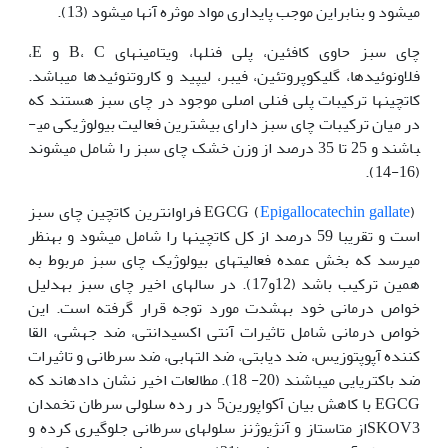
می‏شود و بنابراین موجب پایداری مواد موثره آن‏ها می‏شود (13).
چای سبز حاوی کافئین، پلی فنل­ها، ویتامین­های B، C و E،
فلاونوئیدها، گلیکوپروتئین، فیبر، لیپید و کاروتنوئید­ها می­باشد.
کاتچین­ها ترکیبات پلی فنلی اصلی موجود در چای سبز هستند که
در میان ترکیبات چای سبز دارای بیشترین فعالیت بیولوژیکی می­
باشند و 25 تا 35 درصد از وزن خشک چای سبز را شامل می‏شوند
(16-14).
EGCG (
Epigallocatechin gallate
) فراوان­ترین کاتچین چای سبز
است و تقریبا 59 درصد از کل کاتچین‏ها را شامل می‏شود و به‏نظر
می‏رسد که بخش عمده فعالیت‏های بیولوژیک چای سبز مربوط به
همین ترکیب باشد (12و17). در سال­های اخیر چای سبز به‏دلیل
خواص درمانی خود به‏شدت مورد توجه قرار گرفته است. این
خواص درمانی شامل تاثیرات آنتی اکسیدانتی، ضد جهشی، القا
کننده آپوپتوزیس، ضد دیابتی، ضد التهابی، ضد سرطانی و تاثیرات
ضد باکتریایی می­باشند (20- 18). مطالعات اخیر نشان داده‏اند که
EGCG با کاهش بیان آکواپورین5 در رده سلولی سرطان تخمدان
SKOV3از متاستاز و آنژیوژنز سلول­های سرطانی جلوگیری کرده و