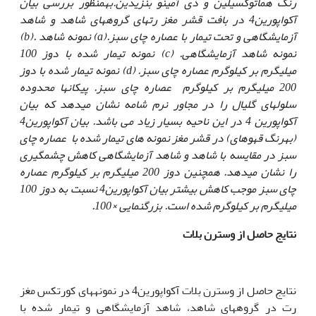
رنگ هماتوکسیلین و دی آمینو بنزیدین.
به‏منظور بررسی بیان
آکواپورین4 در بافت قشر مغز رت‏های گروه‏های شاهد و شاهد
آزمایشگاهی و تحت تیمار با عصاره چای سبز.
(a)
نمونه شاهد .
(b)
نمونه شاهد آزمایشگاهی.
(c)
نمونه تیمار شده با دوز 100
میلی‏گرم بر کیلوگرم عصاره چای سبز.
(d)
نمونه تیمار شده با دوز
200 میلی‏گرم بر کیلوگرم عصاره چای سبز. پیکان‏ها محدوده
سلول‏های گلیال را در مجاور نرم شامه نشان می‏دهد که بیان
آکواپورین 4 در این ناحیه بسیار زیاد می باشد. بیان آکواپورین4
(به‏رنگ قهوه‏ای) در قشر مغز نمونه های تیمار شده با عصاره چای
سبز در مقایسه با شاهد و شاهد آزمایشگاهی کاهش چشمگیری
را نشان می‏دهد. همچنین دوز 200 میلی‏گرم بر کیلوگرم عصاره
چای سبز موجب کاهش بیشتر بیان آکواپورین4 نسبت به دوز 100
میلی‏گرم بر کیلوگرم شده است. بزرگنمایی ×100.
نتایج حاصل از وسترن بلات
نتایج حاصل از وسترن بلات آکواپورین4 در نمونه‏های کورتکس مغز
رت در گروه‏های شاهد، شاهد آزمایشگاهی و تیمار شده با