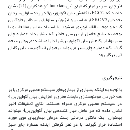
اثر چای سبز بر مهار کانال­های آبی، Chunxiao و همکاران (21) نشان
دادند که EGCG با کاهش بیان آکواپورین5 در رده سلولی سرطان
تخمدان SKOV3 از متاستاز و آنژیوژنز سلول­های سرطانی جلوگیری
کرده و موجب القاء آپوپتوز می­شود. با استناد به این مطالعات و با
توجه به نتایج حاصل از بررسی حاضر که نشان داد عصاره چای
سبز توانایی کاهش بیان آکواپورین4 را دارا می­باشد؛ می‌توان نتیجه
گرفت که عصاره چای سبز می‌تواند به‏عنوان آنتاگونیست این کانال‌
آبی به‏کار رود.
نتیجه­گیری
با توجه به اینکه بسیاری از بیماری‌های سیستم عصبی مرکزی با بر
هم خوردن هومئوستازی مایعات مغزی و افزایش بیان آکواپورین 4
در سیستم عصبی مرکزی همراه هستند، نتایج تحقیقات اخیر
نشان داده که هر عامل مهار کننده‏ی بیان آکواپورین4 می‏تواند
به‏عنوان یک فاکتور درمانی جهت درمان بیماری­های فوق مورد
استفاده قرار گیرند. با در نظر گرفتن اینکه عصاره چای سبز