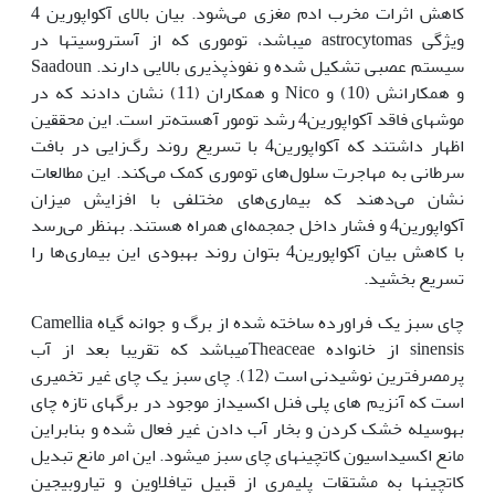
کاهش اثرات مخرب ادم مغزی می‌شود. بیان بالای آکواپورین 4
ویژگی astrocytomas می‏باشد، توموری که از آستروسیت‏ها در
سیستم عصبی تشکیل شده و نفوذپذیری بالایی دارند. Saadoun
و همکارانش (10) و Nico و همکاران (11) نشان دادند که در
موش‏های فاقد آکواپورین4 رشد تومور آهسته‌تر است. این محققین
اظهار داشتند که آکواپورین4 با تسریع روند رگ‌زایی در بافت
سرطانی به مهاجرت سلول‌های توموری کمک می‌کند. این مطالعات
نشان می‌دهند که بیماری‌های مختلفی با افزایش میزان
آکواپورین4 و فشار داخل جمجمه‌ای همراه هستند. به‏نظر می‌رسد
با کاهش بیان آکواپورین4 بتوان روند بهبودی این بیماری‌ها را
تسریع بخشید.
چای سبز یک فراورده ساخته شده از برگ و جوانه گیاه Camellia
sinensis از خانواده Theaceaeمی­باشد که تقریبا بعد از آب
پرمصرف‏ترین نوشیدنی است (12). چای سبز یک چای غیر تخمیری
است که آنزیم های پلی فنل اکسیداز موجود در برگ‏های تازه چای
به‏وسیله خشک کردن و بخار آب دادن غیر فعال شده و بنابراین
مانع اکسیداسیون کاتچین­های چای سبز می‏شود. این امر مانع تبدیل
کاتچین­ها به مشتقات پلیمری از قبیل تیافلاوین و تیاروبیجین