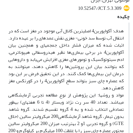
مولکولی، تهران، ایران
10.52547/JCT.5.3.309
چکیده
هدف: آکواپورین4 اصلی‏ترین کانال آبی موجود در مغز است که در
انتقال آب توسط سد خونی- مغزی نقش عمده‏ای را بر عهده دارد.
اثبات شده که میزان فشار داخل جمجمه‏ای و همچنین بیان
آکواپورین4 در برخی بیماری‌ها نظیر هیدروسفالی هیپوناترمی،
ادم سیتوتوکسیک و تومورهای مغزی افزایش می‌یابد و داروهایی
که بتوانند بیان این پروتئین‌ها را کاهش دهند، می‏توانند به
درمان این بیماری‌ها کمک کنند. در این تحقیق فرض بر این بود
که عصاره چای سبز بتواند سطح آکواپورین4 را در کورتکس مغز
کاهش دهد.
مواد و روش‏ها: این پژوهش از نوع مطالعه تجربی آزمایشگاهی
می‏باشد. تعداد 40 سر رت نژاد ویستار (4 تا 6 هفته‏ای) به‏طور
تصادفی انتخاب شده و به 4 گروه تقسیم شدند. گروه شاهد
بدون تیمار، گروه شاهد آزمایشگاهی200 میکرولیتر سالین (حلال
GTE) و گروه تجربی 1و 2 به‏ترتیب میزان 200 میکرولیتر سالین
محتوی عصاره چای سبز را با غلظت 100 میلی‏گرم بر کیلوگرم و 200