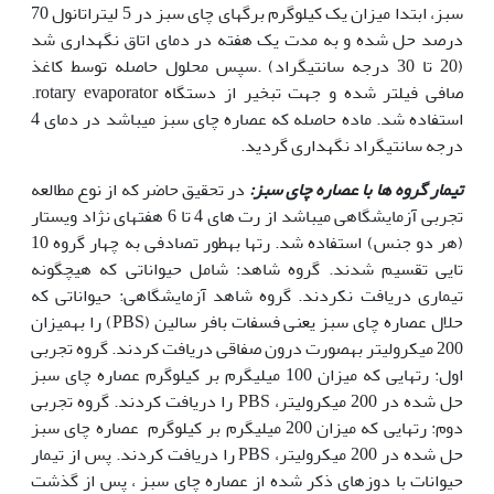
سبز، ابتدا میزان یک کیلوگرم برگ­های چای سبز در 5 لیتراتانول 70
درصد حل شده و به مدت یک هفته در دمای اتاق نگهداری شد
(20 تا 30 درجه سانتی‏گراد) .سپس محلول حاصله توسط کاغذ
صافی فیلتر شده و جهت تبخیر از دستگاه rotary evaporator.
استفاده شد. ماده حاصله که عصاره چای سبز می‏باشد در دمای 4
درجه سانتی‏گراد نگه‏داری گردید.
تیمار گروه ها با عصاره چای سبز:
در تحقیق حاضر که از نوع مطالعه
تجربی آزمایشگاهی می‏باشد از رت های 4 تا 6 هفته­ای نژاد ویستار
(هر دو جنس) استفاده شد. رت­ها به‏طور تصادفی به چهار گروه 10
تایی تقسیم شدند. گروه شاهد: شامل حیواناتی که هیچگونه
تیماری دریافت نکردند. گروه شاهد آزمایشگاهی: حیواناتی که
حلال عصاره چای سبز یعنی فسفات بافر سالین (PBS) را به‏میزان
200 میکرولیتر به‏صورت درون صفاقی دریافت کردند. گروه تجربی
اول: رت­هایی که میزان 100 میلی‏گرم بر کیلوگرم عصاره چای سبز
حل شده در 200 میکرولیتر، PBS را دریافت کردند. گروه تجربی
دوم: رت­هایی که میزان 200 میلی‏گرم بر کیلوگرم عصاره چای سبز
حل شده در 200 میکرولیتر، PBS را دریافت کردند. پس از تیمار
حیوانات با دوزهای ذکر شده از عصاره چای سبز ، پس از گذشت