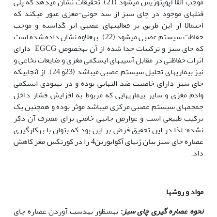
موجب القا آپوپتوزیس می­شود (21). تحقیقات نشان می­دهد که پلی
فنل‏های موجود در چای سبز از سد خونی-مغزی عبور می‏کند که
احتمالا از این طریق بر فعالیت­های عصبی اثر گذاشته و موجب
حفاظت سیستم عصبی می­شود (22). به‏علاوه نشان داده شده است
که چای سبز و ترکیبات جدا شده از آن به‏خصوص EGCG دارای
اثرات حفاظتی در مقابل آسیب­های ایسکمی مغزی و ضایعات نخاعی و
نیز بیماری­های تحلیل سیستم عصبی می­باشد (23و 24). از آنجایی­که
چای سبز دارای خاصیت ضد التهابی بوده و در بهبودی ایسکمی
وادم مغزی و سایر بیماری‏هایی که مربوط به افزایش فشار داخل
جمجمه‏ای سیستم عصبی مرکزی می‏باشد موثر بوده و همچنین یک
ترکیب طبیعی است و عوارض جانبی خاصی برای مصرف آن ذکر
نشده؛ لذا در این تحقیق فرض بر این بود که بتوان با به‏کار­گیری
عصاره چای سبز بیان ژن­های آکواپورین4 را در کورتکس مغز کاهش
داد.
مواد و روش­ها
نحوه عصاره گیری چای سبز
:
به‏منظور به‏دست آوردن عصاره چای