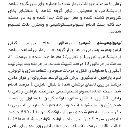
زمان 6 ساعت، حیوانات تیمار شده با عصاره چای سبز،گروه شاهد
آزمایشگاهی و همچنین رت‏های گروه شاهد با غلظت‏های بالای
کلروفرم کشته شده و مغز حیوانات جدا شده و به دو دسته
جداگانه جهت انجام ایمیونوهیستوشیمی و وسترن بلات تقسیم
شدند.
ایمیونوهیستو شیمی:
به‏منظور انجام بررسی کیفی
ایمیونوهیستوشیمی در هر چهار گروه تحت آزمایش (شاهد، شاهد
آزمایشگاهی، تجربی1 و تجربی2) مغزها جدا شده و به‏مدت 24
ساعت در فرمالین 10 درصد تثبیت شدند. در مرحله بعد به‏ترتیب
آبگیری با محلول‏های الکل با درجات صعودی، شفاف سازی با تولوئن،
نفوذ پارافین، قالب‏گیری، برش گیری توسط میکروتوم و قرار دادن
برش­ها بر روی لام­های پوشش شده با پلی­ال-لایزین 1 درصد انجام
شد. جهت انجام ایمیونوهسیتوشیمی به‏ترتیب پارافین زدایی با
زایلن، آبگیری با الکل مطلق، بلوکه کردن با محلول پراکسید
هیدروژن و شستشو با آب دیونیزه انجام شد. بازیابی آنتی‏ژنی با
بافر سیترات انجام شده و پس از بلوکه کردن با BSA، 1 درصد
(آلبومین سرم گاوی) آنتی بادی اولیه آکواپورین4 (Abcam) با
غلظت 1:200 به‏مدت 6 ساعت در دمای اتاق روی نمونه­های بافتی