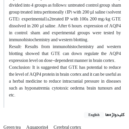
divided into 4 groups as follows: untreated control group, sham
group treated intra peritoneally (IP) with 200 µl saline (solvent
GTE), experimental1&2treated IP with 100& 200 mg/kg GTE
dissolved in 200 µl saline. After 6 hours, expression of AQP4
in control, sham, and experimental groups were tested by
immunohistochemistry and western blotting.
Result: Results from immunohistochemistry and western
blotting showed that GTE can down regulate the AQP4
expression level on dose-dependent manner in brain cortex.
Conclusion: It is suggested that GTE has potential to reduce
the level of AQP4 protein in brain cortex and it can be useful as
a herbal medicine to reduce intracranial pressure in diseases
such as hyponatremia, cytotoxic oedema, brain tumours and
etc.
کلیدواژه‌ها
English
Green tea
Aquaporin4
Cerebral cortex