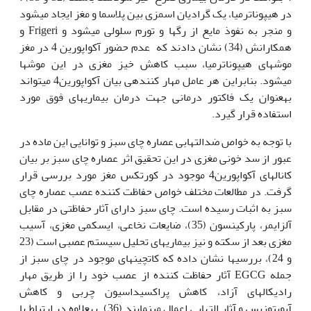
در هیپوناترمیا، یک گرادیان اسمزی بین پلاسما و مغز ایجاد می‏شود
و منجر به نفوذ مایع از رگ‏ها و تورم سلولی می‏شود و Frigeri و
همکارانش (34) نشان دادند که عدم حضور آکواپورین 4 در مغز
موش‏های هیپوناترمیا، سبب کاهش خیز مغزی در این موش‏ها
می‏شود. بنابراین هر عامل مهار کننده‏ی بیان آکواپورین4 می‏تواند
به‏عنوان یک فاکتور درمانی جهت درمان بیماری­های فوق مورد
استفاده قرار گیرد.
با توجه به خواص ضدالتهابی عصاره چای سبز و توانایی این ماده در
عبور از سد خونی مغزی در این تحقیق اثر عصاره چای سبز بر بیان
کانال‏های آکواپورین4 موجود در کورتکس مغز مورد بررسی قرار
گرفت. در مطالعات مختلف خواص حفاظت کننده عصب عصاره چای
سبز به اثبات رسیده است. چای سبز دارای آثار حفاظتی در مقابل
آلزایمر، پارکینسون (35)، ضایعات نخاعی، ایسکمی مغزی، آسیب
مغزی بعد از سکته و نیز بیماری‏های تحلیل سیستم عصبی است (23
و 24)، بررسی‏ها نشان داده که کاتچین‏های موجود در چای سبز از
جمله EGCG آثار حفاظت کننده از عصب خود را از طریق مهار
رادیکال‏های آزاد، کاهش پراکسیداسیون چربی و کاهش
آپوپتوزیس و آثار التهابی اعمال می‏نمایند (36). به‏علاوه در ارتباط با