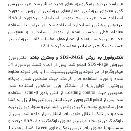
می‌باشد به‏درون میکروتیوب‌های جدید منتقل شد. جهت بررسی
کمی محتوای پروتئینی عصاره‌های پروتئینی از روش بردفورد
استفاده شد. جهت رسم نمودار استاندارد بردفورد ازBSA
به‏عنوان پروتئین استاندارد استفاده شد. در نهایت با استفاده
معادله خطی به‏دست آمده از نمودار استاندارد و همچنین
جذب‌های به‏دست آمده از عصاره‌های مختلف، غلظت پروتئین بر
حسب میلی‏گرم بر میلی‏لیتر محاسبه گردید (25).
الکتروفورز به روش
SDS-PAGE
و وسترن بلات:
الکتروفورز
به‏روش SDS-Page انجام شد. پس از انجام تست بردفورد 34
میکروگرم از هر نمونه پروتئینی به‏نسبت 1:1 با بافر نمونه مخلوط
شده و مورد استفاده قرار گرفت. جهت مشخص شدن جایگاه
پروتئین آکواپورین4 از نشانگر وزن مولکولی استفاده شد.
همچنین جهت Loading control از آنتی بادی actin-β استفاده
شد. پس از انجام الکتروفورز جهت انتقال پروتئین‌ها از ژل به غشا
مدل ساندویچ توسط برگه‏های واتمن، غشا نیترو سلولزی و ژل تهیه
شده و در تانک انتقال حاوی بافر انتقال قرار داده شد. پس از
بلوکه کردن توسط 5 میلی‏لیتر محلول بلوکه‌کننده BSA، 3 درصد و
شستشو با محلول بافر تریس نمکی حاوی Tween غشا به‏مدت 1