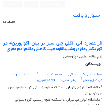
ورود به سامانه
ثبت نام
English
سلول و بافت
فصلنامه
اثر عصاره آبی الکلی چای سبز بر بیان آکواپورین4 در
کورتکس مغز: روشی بالقوه جهت کاهش علائم ادم مغزی
نوع مقاله : علمی - پژوهشی
نویسندگان
2
1
هما محسنی کوچصفهانی
محمد نبیونی
سیده سمیرا
1
1
1
مرتضوی اصل
زهرا نظری
فاطمه امیری
1
دانشگاه خوارزمی تهران، دانشکده علوم زیستی، گروه علوم جانوری،
تهران، ایران
2
دانشگاه خوارزمی تهران، دانشکده علوم زیستی، گروه سلولی