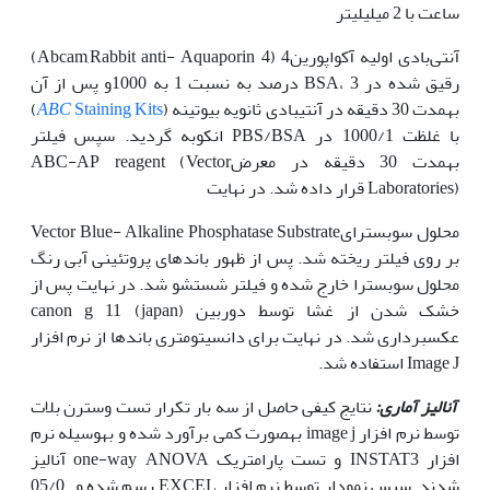
ساعت با ‌2 میلی‏لیتر
آنتی‌بادی اولیه آکواپورین4 (Abcam,Rabbit anti- Aquaporin 4)
رقیق شده در BSA، 3 درصد به نسبت 1 به 1000و پس از آن
به‏مدت 30 دقیقه در آنتی‏بادی ثانویه بیوتینه (
Staining Kits
ABC
)
با غلظت 1000/1 در PBS/BSA انکوبه گردید. سپس فیلتر
به‏مدت 30 دقیقه در معرضABC-AP reagent (Vector
Laboratories) قرار داده شد. در نهایت
محلول سوبسترایVector Blue- Alkaline Phosphatase Substrate
بر روی فیلتر ریخته شد. پس از ظهور باند‌های پروتئینی آبی رنگ
محلول سوبسترا خارج شده و فیلتر شستشو شد. در نهایت پس از
خشک شدن از غشا توسط دوربین (japan) canon g 11
عکس‏برداری شد. در نهایت برای دانسیتومتری باندها از نرم افزار
Image J استفاده شد.
آنالیز آماری:
نتایج کیفی حاصل از سه بار تکرار تست وسترن بلات
توسط نرم افزار image j‌ به‏صورت کمی برآورد شده و به‏وسیله نرم
افزار INSTAT3 و تست پارامتریک one-way ANOVA آنالیز
شدند. سپس نمودار توسط نرم افزار EXCEL رسم شده و 05/0