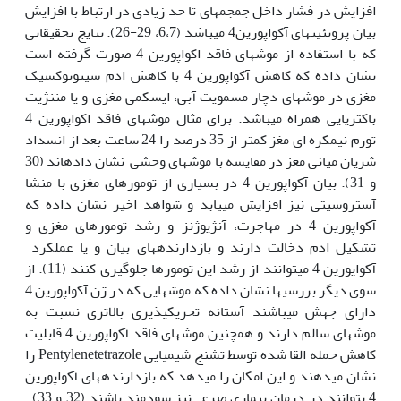
افزایش در فشار داخل جمجمه­ای تا حد زیادی در ارتباط با افزایش
بیان پروتئین‏های آکواپورین4 می­باشد (6،7، 29-26). نتایج تحقیقاتی
که با استفاده از موش‏های فاقد اکواپورین 4 صورت گرفته است
نشان داده که کاهش آکواپورین 4 با کاهش ادم سیتوتوکسیک
مغزی در موش‏های دچار مسمویت آبی‏، ایسکمی مغزی و یا مننژیت
باکتریایی همراه می‏باشد. برای مثال موش‏های فاقد اکواپورین 4
تورم نیمکره ای مغز کمتر از 35 درصد را 24 ساعت بعد از انسداد
شریان میانی مغز در مقایسه با موش‏های وحشی نشان داده‏اند (30
و 31). بیان آکواپورین 4 در بسیاری از تومورهای مغزی با منشا
آستروسیتی نیز افزایش می‏یابد و شواهد اخیر نشان داده که
آکواپورین 4 در مهاجرت، آنژیوژنز و رشد تومورهای مغزی و
تشکیل ادم دخالت دارند و بازدارنده‏های بیان و یا عمل‏کرد
آکواپورین 4 می‏توانند از رشد این تومورها جلوگیری کنند (11). از
سوی دیگر بررسی‏ها نشان داده که موش‏هایی که در ژن آکواپورین 4
دارای جهش می‏باشند آستانه تحریک‏پذیری بالاتری نسبت به
موش‏های سالم دارند و همچنین موش‏های فاقد آکواپورین 4 قابلیت
کاهش حمله القا شده توسط تشنج شیمیایی Pentylenetetrazole را
نشان می‏دهند و این امکان را می‏دهد که بازدارنده‏های آکواپورین
4 بتوانند در درمان بیماری صرع نیز سودمند باشند (32 و 33) .