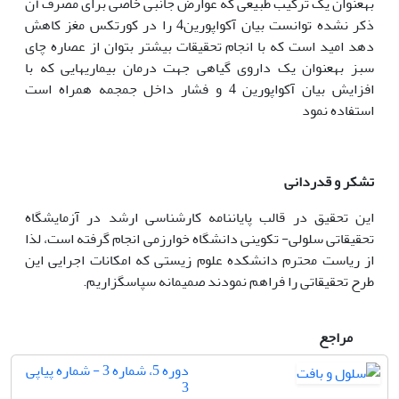
به‏عنوان یک ترکیب طبیعی که عوارض جانبی خاصی برای مصرف آن
ذکر نشده توانست بیان آکواپورین4 را در کورتکس مغز کاهش
دهد امید است که با انجام تحقیقات بیشتر بتوان از عصاره چای
سبز به‏عنوان یک داروی گیاهی جهت درمان بیماری‏هایی که با
افزایش بیان آکواپورین 4 و فشار داخل جمجمه همراه است
استفاده نمود
تشکر و قدردانی
این تحقیق در قالب پایان‏نامه کارشناسی ارشد در آزمایشگاه
تحقیقاتی سلولی- تکوینی دانشگاه خوارزمی انجام گرفته است، لذا
از ریاست محترم دانشکده علوم زیستی که امکانات اجرایی این
طرح تحقیقاتی را فراهم نمودند صمیمانه سپاسگزاریم.
مراجع
دوره 5، شماره 3 - شماره پیاپی
3