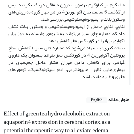
میلی‏گرم بر کیلوگرم به‏صورت درون صفاقی دریافت کردند. پس
از گذشت 6 ساعت بیان آکواپورین4 در هر چهار گروه به روش‌های
وسترن‌بلات و ایمیونوهیستوشیمی بررسی شد.
نتایج: نتایج حاصل از ایمیونوهیستوشیمی و وسترن بلات نشان
داد که عصاره چای سبز می‌تواند به شیوه‌ی وابسته به دوز بیان
آکواپورین4 را در کورتکس مغز کاهش دهد.
نتیجه گیری: پیشنهاد می‌شود که عصاره چای سبز با کاهش سطح
پروتئین‌ آکواپورین 4 در کورتکس مغز بتواند به‏عنوان یک داروی
گیاهی برای کاهش دادن میزان فشار داخل جمجمه‏ای در
بیماری‌هایی نظیر هایپوناترمی، ادم سیتوتوکسیک، تومورهای
مغزی و غیره مفید باشد.
عنوان مقاله
English
Effect of green tea hydro alcoholic extract on
aquaporin4 expression in cerebral cortex, as a
potential therapeutic way to alleviate edema