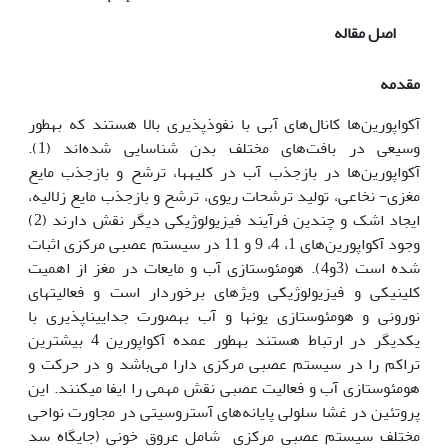
اصل مقاله
مقدمه
آکواپورین‌ها کانال‌های آبی با نفوذ‌پذیری بالا هستند که به‏طور
وسیعی در بافت‌های مختلف بدن شناسایی شده‌اند (1).
آکواپورین‌ها در بازجذب آب در کلیه‏ها، ترشح و بازجذب مایع
مغزی- نخاعی، تولید ترشحات ریوی، ترشح و بازجذب مایع زلالیه،
ایجاد اشک و چندین فرآیند فیزیولوژیکی دیگر نقش دارند (2)
وجود آکواپورین‌های 1، 4، 9 و 11 در سیستم عصبی مرکزی اثبات
شده است (3و4). هومئوستازی آب و مایعات در مغز از اهمیت
کلینیکی و فیزیولوژیکی ویژه‏ای برخوردار است و فعالیت‏‏های
نورونی و هومئوستازی یون‏ها و آب به‏صورت جدایی‏ناپذیری با
یکدیگر در ارتباط هستند به‏طور عمده آکواپورین 4 بیشترین
تراکم را در سیستم عصبی مرکزی دارا می‌باشد و در حرکت و
هومئوستازی آب و فعالیت عصبی نقش مهمی را ایفا می‏کنند. این
پروتئین در غشا سلولی پایانه‌های آستروسیتی در مجاورت نواحی
مختلف سیستم عصبی مرکزی شامل عروق خونی (جایگاه سد