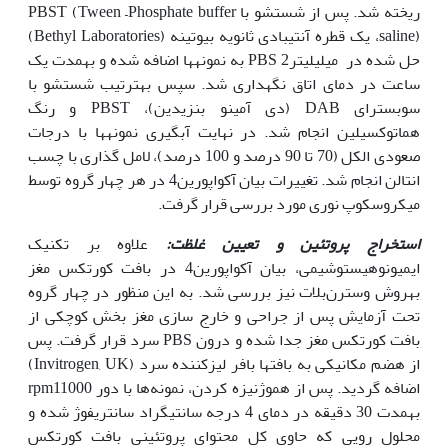
ریخته شد. پس از شستشو با PBST (Tween –Phosphate buffer
saline)، یک قطره آنتی‏بادی ثانویه بیوتینه (Bethyl Laboratories)
حل شده در میلی‏لیتر2 PBS به نمونه‏ها اضافه شده و به‏مدت یک
ساعت در دمای اتاق نگه‏داری شد. سپس به‏ترتیب شستشو با
سوبسترای DAB (دی آمینو بنزیدین)، PBST و رنگ
هماتوکسیلین انجام شد. در نهایت آبگیری نمونه‏ها با درجات
صعودی الکل (70 تا 90 درصد و 100 درصد)، لامل گذاری با چسب
انتالن انجام شد. تغییرات بیان آکواپورین4 در هر چهار گروه توسط
میکروسکوپ نوری مورد بررسی قرار گرفت.
استخراج پروتئین و تعیین غلظت:
علاوه بر تکنیک
ایمیونوهیستوشیمی، بیان آکواپورین4 در بافت کورتکس مغز
به‏روش وسترن‌‌بلات نیز بررسی شد. به این منظور در چهار گروه
تحت آزمایش پس از جراحی و خارج سازی مغز بخش کوچکی از
بافت کورتکس مغز جدا شده و درون PBS‌ سرد قرار گرفت. پس
از هضم مکانیکی به بافت‏ها بافر لیز‌کننده‌ سرد (Invitrogen, UK)
اضافه گردید. پس از هموژنیزه کردن، نمونه‌ها با دور rpm11000
به‏مدت 30 دقیقه در دمای 4 درجه سانتی‏گراد سانتریفوژ شده و
محلول رویی که حاوی کل محتوای پروتئینی بافت کورتکس