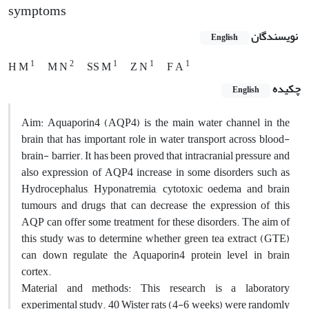
symptoms
نویسندگان
English
1
2
1
1
1
H M
M N
SS M
Z N
F A
چکیده
English
Aim: Aquaporin4 (AQP4) is the main water channel in the
brain that has important role in water transport across blood-
brain- barrier. It has been proved that intracranial pressure and
also expression of AQP4 increase in some disorders such as
Hydrocephalus, Hyponatremia, cytotoxic oedema and brain
tumours and drugs that can decrease the expression of this
AQP can offer some treatment for these disorders. The aim of
this study was to determine whether green tea extract (GTE)
can down regulate the Aquaporin4 protein level in brain
cortex.
Material and methods: This research is a laboratory
experimental study. 40 Wister rats (4-6 weeks) were randomly