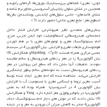
خونی- مغزی)، فضاهای پری‌سیناپتیک نورون‌ها، گره‌های رانویه و
همچنین در غشای سلولی پایانه‏های آستروسیتی مجاورنرم شامه و
غشای قاعده‏ای- جانبی سلول‌های اپاندیمی پوشاننده‌ی بطن‌ها
(سطوح مغز- مایع مغزی نخاعی) حضور دارند (5 ).
بیماری‌های متعددی نظیر هیپوناترمی، افزایش فشار داخل
جمجمه‌ای، هیدروسفالی، انسفالومیلیت خود ایمن تجربی، صرع،
ادم سیتوتوکسیک مغزی و تومورهای مغزی با بر هم خوردن
هومئوستازی مایعات مغزی و افزایش بیان آکواپورین 4 در سیستم
عصبی مرکزی همراه هستند (6 و7). Skjoldingو همکارانش (8)
بیان آکواپورین4 را در مغز رت‌های هیدروسفال و سالم مقایسه
نمودند. تحقیقات آن‏ها نشان داد که سطح این پروتئین در مغز
رت‌های هیدروسفال نسبت به نمونه‌های سالم به‏طور چشمگیری
افزایش می‌یابد. مشاهده شده که ادم مغزی ایجاد شده توسط
آسیب مغزی تروما و ایسکمی مغزی یا مسمومیت آب با افزایش
بیان آکواپورین 4 در آستروسیت‏ها همراه بوده که به نقش
آکواپورین‏ها در پاتوفیزیولوژی مغز اشاره دارد. Yang و همکارانش
(9) نشان دادند که در موش های دچار ادم سیتوتوکسیک حذف
آکواپورین4 منجر به کاهش میزان آب ورودی به مغز و در نتیجه