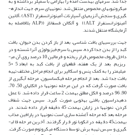
جدا شد. سرم­های به‏دست آمده را به‏آرامی با سمپلر برداشته و به
میکروتیوب­های مخصوص منتقل شد. نمونه­های سرم، جهت اندازه­
گیری و سنجش آنزیم­های آسپارتات آمینوترانسفراز (AST) ،آلانین
آمینوترانسنفراز ALT)) و آلکالن فسفاتاز ((ALP بلافاصله به
آزمایشگاه منتقل شدند.
جهت بررسی­های بافت شناسی، بعد از باز کردن بدن حیوان، بافت
کبد را از بدن جدا کرده، سپس با سرم فیزیولوژی آن‏را شسته و در
داخل ظروف مخصوص قرار ریخته و فرمالین 10 درصد روی آن می­
ریزیم. بعد از یک هفته، قطعه­ای از بافت کبد به ابعاد 5 ­­×5
میلی‏متر را به کمک پنس و اسکالپر برای انجام مراحل مختلف تهیه
بافت جدا شد. بعد از انجام مرحله فیکساسیون، مرحله آب‏گیری از
بافت صورت گرفت که در این مرحله نمونه­ها در الکل­های 50، 70،
90، 96 درصد و الکل مطلق به‏مدت 2 ساعت قرار داده شد. تا عمل
دهیدراسیون بافتی به‏خوبی صورت گیرد. سپس جهت شفاف
کردن، نمونه­ها در زایلن به‏مدت 45 دقیقه قرار داده شدند. در
مرحله بعد که مرحله آغشته سازی است نمونه­ها در پارافین مذاب
به‏مدت45 دقیقه در انکوباتور قرار گرفتند. آخرین مرحله قالب­
گیری و سپس تهیه برش توسط دستگاه میکروتوم صورت گرفت.