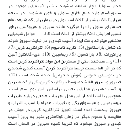
جدار سلول‏ها دچار ضایعه می­شوند بیشتر آنزیم­های موجود در
سیتوپلاسم وارد مایع خارج سلولی و خون می­شوند. در نتیجه
میزان ALT بیشتر از AST است ولی در بیماری­هایی که ضایعه تمام
قسمت­های سلول را فرا می­گیرد مانند سیروز و هیپوکسی به‏طور
نسبی افزایش AST بیشتر از ALT است (3). عوامل شیمیایی
مختلفی می­تواند باعث ایجاد آسیب کبدی و در نهایت سیروز شوند
که شامل پاراستامول (5)، کلرید کادمیوم (6)، تتراکلرید ­کربن (7)،
پاراکورات (8)، پاراکسون (9)، ریفامپین (10)، دی-گالاکتوز آمین
(11) و ... می­باشند. یکی از مهم‏ترین این مواد تترا‏کلرید کربن است
که در اثر القا سمیت توسط تترا‏کلرید کربن آسیب کبدی شدیدی
در نمونه­های حیوانی (موش صحرایی‏) دیده شده است (12).
فیبروز و سیروز القا شده توسط تترا‏کلرید کربن یکی از قدیمی­ترین
و گسترده‏ترین مدل­های تجربی براساس این نوع سم است.
همچنین با استفاده از این مدل تجریبات جامعی درباره تغییرات
بیو‏شیمیایی و هیستولوژیکی و تغییرات همراه با آسیب، التهاب و
فیبروز به‏دست آمده است. تجویز تترا‏کلرید کربن در موش در
مقایسه با سموم دیگر در زمان کوتاه­تری منجر به بروز آسیب
کبدی و سیروز می‫شود که تقریبا شبیه سیروز در انسان است