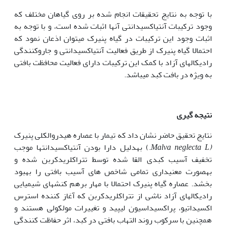
با توجه به نتایج تحقیقات انجام شده بر روی گیاهان مختلف که
وجود ترکیبات آنتی­اکسیدانتی آن‏ها اثبات شده است، و با توجه به
اثبات وجود این ترکیبات در گیاه پنیرک می­توان اذعان نمود که
احتمالا گیاه پنیرک از طریق فعالیت آنتی­اکسیدانتی و جاروکنندگی
رادیکال‏های آزاد با کمک این ترکیبات دارای فعالیت محافظت بافتی
به ویژه در بافت کبد می­باشد.
نتیجه گیری
نتایج تحقیق حاضر نشان داد که تیمار با عصاره هیدروالکلی پنیرک
(Malva neglecta L
.) به‏دلیل دارا بودن آنتی‏اکسیدانت‏ها موجب
تخفیف آسیب کبدی القا شده توسط تتراکلرید­کربن شده و
به‏صورت معنی­داری تمامی شاخص های آسیب بافتی را بهبود
بخشد. عصاره گیاه پنیرک احتمالا با مهار برهم کنش­های شیمیایی
رادیکال­های آزاد ناشی از تتراکلریدکربن که آغاز کننده استرس
اکسیداتیو، پراکسیداسیون لیپید و تغییرات مولکولی هستند و
همچنین با سرکوب روند التهاب بافتی در کبد، اثر حفاظت کنندگی