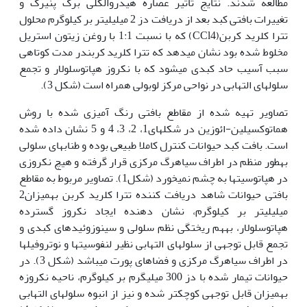
مطالعه شدند. نتایج تاثیر عصاره هیدروالکلی برگ پنیرک و
تغییرات بافتی کبد بعد از دریافت دز 2 میلی‏لیتر بر کیلوگرم محلول
تترا کلرید کربن(CCl4) که با نسبت 1:1 با روغن زیتون استریل
مخلوط شده بود نشان می­دهد که تترا کلرید کربندر مدت کوتاهی
سبب آسیب حاد کبدی می‏شود که با نکروز هپاتوسلولار و تجمع
سلول‏های التهابی در نواحی مرکز لوبولی همراه است (شکل 3).
تصاویر تهیه شده از مقاطع بافتی رنگ آمیزی شده با روش
هماتوکسیلین-ائوزین در شکل­های1، 2، 3، 4 و 5 نشان داده شده
است. بافت کبد حیوانات کنترل کاملا طبیعی بوده و طناب­های سلولی
به‏طور منظم در اطراف سیاهرگ مرکزی قرار گرفته و هیچ نکروزی
در هپاتوسیت­ها به چشم نمی­خورد (شکل1). تصاویر مربوط به مقاطع
بافتی حیوانات شاهد دریافت کننده تترا کلرید کربن به‏میزان2
میلی‏لیتر بر کیلوگرم، نشان دهنده ایجاد نکروز گسترده
هپاتوسلولار، به‏هم ریختگی نظم سلولی و سینوزوئیدهای کبدی و
تجمع قابل توجهی از سلول‏های التهابی نظیر لنفوسیت­ها و نوتروفیل­ها
در اطراف سیاهرگ مرکزی و فضاهای پورت می­باشد (شکل 3). در
حیوانات تیمار شده با دز 300 میلی‏گرم بر کیلوگرم، ناحیه نکروزه
به‏میزان قابل توجهی کوچک­تر شده و نیز از انبوه سلول‏های التهابی