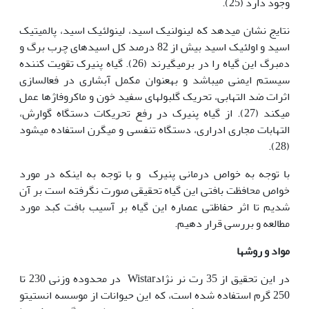
وجود دارد (25).
نتایج نشان می­دهد که لینولنیک اسید، لینولئیک اسید، پالمیتیک
اسید و اولئیک اسید بیش از 82 درصد کل اسیدهای چرب برگ و
دمبرگ این گیاه را در برمی­گیرند (26). گیاه پنیرک تقویت کننده
سیستم ایمنی می­باشد و به‏عنوان مکمل آبشاری در فعال‏سازی
اثرات ضد التهابی، تحریک گلبول­های سفید خون و ماکروفاژها عمل
می­کند (27). از گیاه پنیرک در رفع تحریکات دستگاه گوارش،
التهابات مجاری ادراری، دستگاه تنفسی و میگرن استفاده می­شود
(28).
با توجه به خواص درمانی پنیرک و با توجه به اینکه در مورد
خواص محافظت بافتی این گیاه تحقیقی صورت نگرفته است بر آن
شدیم تا اثر حفاظتی عصاره این گیاه بر آسیب بافت کبد مورد
مطالعه و بررسی قرار دهیم.
مواد و روش‏ها
در این تحقیق از 35 رت نر نژادWistar در محدوده وزنی 230 تا
250 گرم استفاده شده است، که این حیوانات از موسسه انستیتو