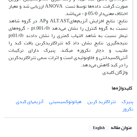
صورت گرفت. داده‌ها توسط تست ANOVA ارزیابی شد و معیار
اختلاف معنی‌دار 05/0 p < می‌باشد.
نتایج: نتایج افزایش آنزیم‌هایALT,AST وAP در گروه شاهد
نسبت به گروه کنترل را نشان می‌دهد (001/0.(p < گروه‌های
تیمار نسبت به شاهد التهاب کمتری را نشان دادند (01/0(p
نتیجه‌گیری: نتایج نشان داد که تتراکلریدکربن بافت کبد را
ملتهب و دچار نکروزه می‏کند. پنیرک دارای ترکیبات
آنتی‌‌اکسیدانتی و فلاونوئیدی است و اثرات سمی تتراکلریدکربن
را در کبد کاهش می‌دهد.
واژگان کلیدی
کلیدواژه‌ها
پنیرک
تتراکلرید کربن
هپاتوتوکسیسیتی
آنزیم­های کبدی
نکروز
عنوان مقاله
English