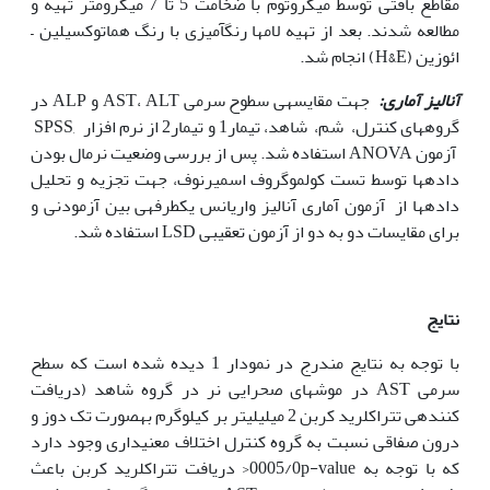
مقاطع بافتی توسط میکروتوم با ضخامت 5 تا 7 میکرومتر تهیه و
مطالعه شدند. بعد از تهیه لام­ها رنگ­آمیزی با رنگ هماتوکسیلین –
ائوزین (H&E) انجام شد.
آنالیز آماری:
جهت مقایسه­ی سطوح سرمی AST، ALT و ALP در
گروه­های کنترل، شم، شاهد، تیمار1 و تیمار2 از نرم افزار ,SPSS
آزمون ANOVA استفاده شد. پس از بررسی وضعیت نرمال بودن
داده­ها توسط تست کولموگروف اسمیرنوف، جهت تجزیه و تحلیل
داده­ها از آزمون آماری آنالیز واریانس یک­طرفه­ی بین آزمودنی و
برای مقایسات دو به دو از آزمون تعقیبی LSD استفاده شد.
نتایج
با توجه به نتایج مندرج در نمودار 1 دیده شده است که سطح
سرمی AST در موش­های صحرایی نر در گروه شاهد (دریافت
کننده­ی تتراکلرید کربن 2 میلی‏لیتر بر کیلوگرم به‏صورت تک دوز و
درون صفاقی نسبت به گروه کنترل اختلاف معنی­داری وجود دارد
که با توجه به 0005/0p-value< دریافت تتراکلرید کربن باعث