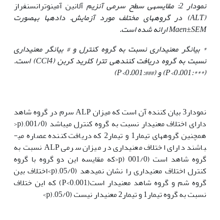
نمودار 2: مقایسه­ی سطح سرمی آنزیم
آلانین آمینوترانسنفراز
(
ALT
) در گروه­های مختلف مورد آزمایش. داده‏ها به‏صورت
Maen±SEM
ارائه شده است.
*
بیانگر معنی‏داری نسبت به گروه کنترل و
#
بیانگر معنی‏داری
نسبت به گروه دریافت کننده­ی تترا کلرید کربن
(CCl4)
است.
(
***:P<0.001
) و (
###:P<0.001
)
نمودار3 بیان کننده آن است که میزان ALP سرم در گروه شاهد
دارای اختلاف معنی­دار نسبت به گروه کنترل می­باشد (001/0.(p<
همچنین گروه­های تیمار1 و تیمار2 که دریافت کننده عصاره می­
باشند دارای اختلاف معنی­داری در میزان سرمی ALP نسبت به
گروه شاهد است (001/0 (p<که مقایسه این دو گروه با گروه
کنترل اختلاف معنی­داری را نشان نمی­­دهد (05/0.(p>اختلاف بین
گروه شم و گروه شاهد معنی­دار است(P<0.001) که این ختلاف
نسبت به گروه تیمار1 و تیمار2 معنی­دار نیست (05/0.(p>