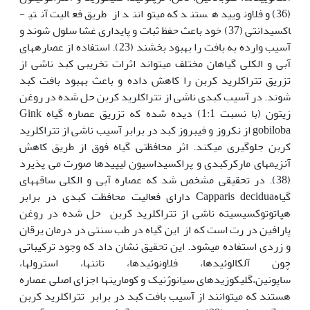
(36) و فلاونویید هستند که می­توانند از طریق فعالیت آنتی­
اکسیدانتی (37) خود باعث حفظ ثبات و پایداری غشا سلول شوند و
آسیب وارده به بافت را بهبود بخشند (23). استفاده از عصاره­های
آبی و الکلی گیاهان مختلف می­تواند اثرات تخریبی کبد ناشی از
تزریق تتراکلرید کربن را کاهش داده و باعث بهبود بافت کبد
شوند. در آسیب کبدی ناشی از تتراکلرید کربن حل شده در روغن
زیتون (با نسبت 1:1) دیده شده که تزریق عصاره گیاه Gink
gobiloba از نکروز و فیبروز کبد در برابر آسیب ناشی از تتراکلرید
کربن جلوگیری می­کند. اثر محافظتی گیاه فوق از طریق کاهش
آنزیم­های مارکرکبدی و پراکسیداسیون لیپیدها صورت می پذیرد
(38). در تحقیقی مشخص شد که عصاره آبی و الکلی ساقه­های
گیاهCapparis decidua دارای فعالیت محافظت کبدی در برابر
هپاتوتوکسیسیته ناشی از تتراکلرید کربن حل شده در روغن
پارافین در رت است که از این گیاه در طب سنتی در درمان یرقان
و زردی استفاده می­شود. این تحقیق نشان داد که وجود ترکیباتی
چون آلکالوئیدها، فلاونوئیدها، تانن­ها، استرول­ها،
ساپونین،گلیکوزیدهای سیانوژنیک و کومارین­ها اجزای اصلی عصاره
هستند که می­­توانند از آسیب بافت کبد در برابر تتراکلرید کربن