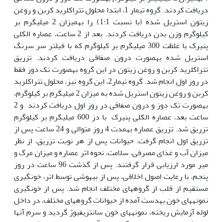
دریافت کردند. گروه تیمار 1، ابتدا محلول تتراکلرید کربن و روغن
زیتون استریل شده (با نسبت 1:1) را به‏میزان 2 میلی‏گرم بر
کیلوگرم وزن بدن دریافت کردند. بعد از 2 ساعت، عصاره الکلی
پنیرک با غلظت 300 میلی‏گرم بر کیلوگرم که با فیلتر سر سرنگ
استریل شده به‏صورت درون صفاقی دریافت کردند. تزریق
تتراکلرید کربن و روغن زیتون در این گروه به‏صورت تک دوز فقط
در روز اول انجام شد. گروه تیمار2، این گروه نیز، محلول تتراکلرید
کربن و روغن زیتون استریل شده به میزان 2 میلی‏گرم بر کیلوگرم،
به‏صورت تک دوز و درون صفاقی در روز اول دریافت کردند و 2
ساعت بعد، عصاره الکلی پنیرک با دز 600 میلی‏گرم بر کیلوگرم
تزریق شد. تزریق عصاره به‏مدت 4 روز متوالی و 24 ساعت پس از
تزریق اول انجام گرفت. حیوانات پس از هر نوبت تزریق، از نظر
میزان آب و غذای مصرفی، سلامت، نحوه اثر عصاره و میزان مرگ و
میر مورد ارزیابی قرار گرفتند. پس از گذشت 96 ساعت در روز
پنجم، با رعایت اصول اخلاقی، پس از بی‏هوشی توسط اتر، خون‏گیری
مستقیم از قلب از گروه­های مختلف انجام شد. پس از خونگیری
نمونه­های خون به‏دست آمده از حیوانات گروه‏های مختلف، در داخل
لوله آزمایش ریخته، نمونه­های خون سانتریفیوژ گردید و سرم آن‏ها