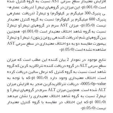
افزایش معنی‏دار سطح سرمی AST نسبت به گروه کنترل شده
است (001/0.(p< این میزان در گروه­های تیمار1 (دریافت عصاره­
ی پنیرک 300 میلی‏گرم بر کیلوگرم) و تیمار2 (دریافت عصاره­ی
پنیرک 600 میلی‏گرم بر کیلوگرم) نسبت به گروه کنترل معنی­دار
نیست (05/0.(p> میزان AST سرم در گروه‫های تیمار1و تیمار2
نسبت به گروه شاهد اختلاف معنی­دار است (001/0.(p< همچنین
بین گروه­های شم (دریافت کننده­ی روغن زیتون)، تیمار1 و تیمار2
به‏صورت مقایسه دو به دو اختلاف معنی­داری در سطح سرمی AST
مشاهده نشده است (05/0.(p>
نتایج موجود در نمودار 2 بیان کننده این مطلب است که میزان
سطح سرمی ALT در گروه دریافت کننده تتراکلرید کربن که گروه
شاهد است نسبت به گروه کنترل که نرمال سالین دریافت کرده
است، اختلاف معنی­داری وجود دارد (001/0 (p<که با توجه به
0005/0p-value< دریافت تتراکلریدکربن منجر به افزایش میزان
ALT شده است. همچنین میزان ALT سرم در گروه­های تیمار1 و
تیمار2 نسبت به گروه شاهد اختلاف معنی‫داری را نشان می­دهد
(001/0 (p<که این اختلاف در مقایسه با گروه کنترل معنی­دار
نیست (05/0.(p>