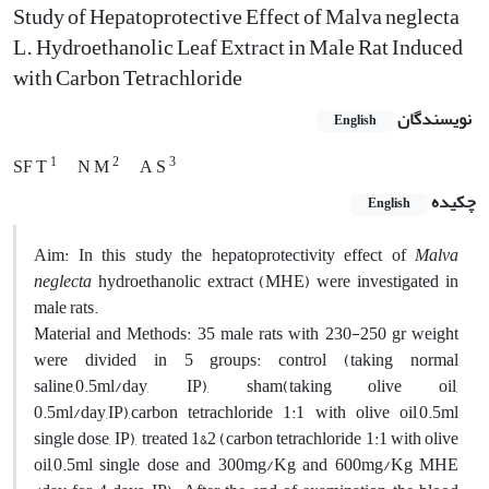
Study of Hepatoprotective Effect of Malva neglecta
L. Hydroethanolic Leaf Extract in Male Rat Induced
with Carbon Tetrachloride
نویسندگان
English
1
2
3
SF T
N M
A S
چکیده
English
Aim: In this study the hepatoprotectivity effect of
Malva
neglecta
hydroethanolic extract (MHE) were investigated in
male rats.
Material and Methods: 35 male rats with 230-250 gr weight
were divided in 5 groups: control (taking normal
saline,0.5ml/day, IP), sham(taking olive oil,
0.5ml/day,IP),carbon tetrachloride 1:1 with olive oil,0.5ml
single dose, IP), treated 1&2 (carbon tetrachloride 1:1 with olive
oil,0.5ml single dose and 300mg/Kg and 600mg/Kg MHE