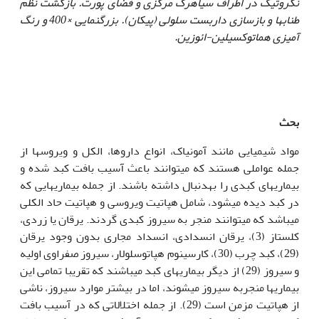
نکروتیک در اطراف سیاهرگ مرکزی و فضای پورت. بازگشت نظم
طناب­ها و بازسازی داربست سلولی (پیکان). بزرگنمایی
×
400 و رنگ
آمیزی هماتوکسیلین-ائوزین.
بحث
مواد شیمیایی مانند آمونیاک، انواع داروها، الکل و ویروس­ها از
جمله عواملی هستند که می­توانند باعث آسیب بافت کبد شده و
بیماری‏های کبدی را به­دنبال داشته باشند. از جمله بیماری­هایی که
در کبد دیده می‏شود، شامل هپاتیت ویروسی و هپاتیت حاد الکلی
می­باشد که می­توانند منجر به سیروز کبدی گردند. یرقان یا زردی،
کلستاز (3)، یرقان انسدادی، انسداد مجاری بدون وجود یرقان
(29)، کبد چرب (30)، کارسینوم هپاتوسلولار، سیروز صفراوی اولیه
و سیروز (29) از دیگر بیماری­های کبد می­باشند که تقریبا تمامی این
بیماری­ها منجربه سیروز می­شوند، اما در بیشتر موارد سیروز، ناشی
از هپاتیت مزمن است (29). از جمله اختلالاتی که در آسیب بافت