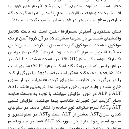
دچار آسیب می‏شود سلول‏های کبدی ترشح آنزیم های فوق را
افزایش داده و موجب بالارفتن سطح پلاسمایی آن‏ها می‏گردند، که
بالارفتن سطح این آنزیم­ها در خون نشانه‏ی آسیب کبدی است (3).
نقش عمل‏کردی آمینوترانسفرازها چنین است که باعث کاتالیز
واکنش­های شیمیایی در سلول‏ها می­شوند که در آن گروه آمین از یک
مولکول دهنده به مولکول گیرنده منتقل می­گردد. به‏همین دلیل
به آن‏ها آمینوترانسفراز گفته می­شود. آنزیم AST به‏نام ترانس
آمینازاگزالواستیک سرم (SGOT) نیز نامیده می‏شود و ALT نیز
به‏نام ترانس آمینازپیرویک گلوتامیک سرم (SGPT) مشهور است
(4). ضایعه وارده به کبد ممکن است بخش کوچک یا بزرگی از کبد
را در برگیرد. در ضایعات سلول‏های کبدی محتویات آن‏ها از سلول
خارج شده و وارد جریان خون می­شود. لذا آنزیم­هایی مانند AST،
ALT و ALP در خون افزایش می­یابند. با توجه به وسعت ضایعه
سطح آنزیم­ها نیز تغییرات متناسب پیدا می­کنند. افزایش نسبی
ALT وAST سرم می­تواند نوع ضایعه را نشان دهد. در سلول‏های
کبدی میزانAST بیشتر از ALT است وAST در میتوکندری و
سیتوپلاسم وجود دارد در صورتی‏که ALT فقط در سیتوپلاسم
سلول جای دارد. در بیماری­هایی مانند هپاتیت ویروسی که ابتدا