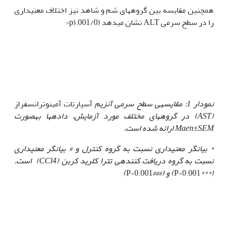
همچنین مقایسه بین گروه­های شم و شاهد نیز اختلاف معنی‫داری
را در سطح سرمی ALT نشان می­دهد (001/0.(p<
نمودار 1: مقایسه­ی سطح سرمی آنزیم
آسپارتات آمینوترانسفراز
(
AST
) در گروه‏های مختلف مورد آزمایش. داده‏ها به‏صورت
Maen±SEM
ارائه شده است.
*
بیانگر معنی‏داری نسبت به گروه کنترل و
#
بیانگر معنی‏داری
نسبت به گروه دریافت کننده­ی تترا کلرید کربن
(CCl4)
است.
(
***
P<0.001
) و (
###
P<0.001
)