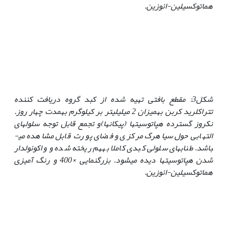
هماتوکسیلین-ائوزین.
شکل3: مقطع بافتی تهیه شده از کبد گروه دریافت کننده
تتراکلرید کربن به‏میزان 2 میلی‏لیتر بر کیلوگرم به‏مدت چهار روز.
نکروز گسترده هپاتوسیت­ها (پیکان­ها)و تجمع قابل توجه سلول‏های
التهابی حول سیاهرگ مرکزی و فضای پورت قابل مشاهده می­
باشد. طناب­های سلولی کبدی کاملا به‏هم ریخته شده و واکوئول­دار
شدن هپاتوسیت­ها دیده می­شود. بزرگنمایی
×
400 و رنگ آمیزی
هماتوکسیلین-ائوزین.