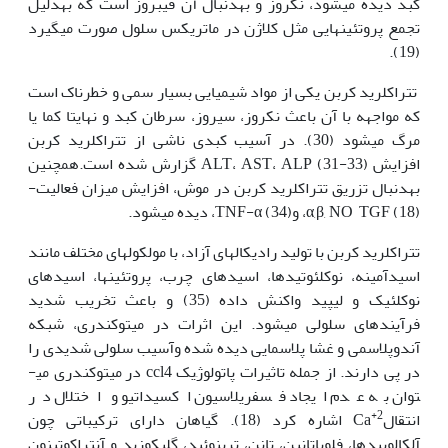
کبد دیده می­شود، نکروز و به‏دنبال آن فیبروز است که به‏دلیل
تجمع پروتئین­هایی مثل کلاژن در ماتریکس سلول صورت می­گیرد
(19).
تتراکلرید کربن یکی از مواد شیمیایی بسیار سمی و خطرناک است
که مواجهه با آن باعث نکروز، سیروز، سرطان کبد و نهایتا کما یا
مرگ می‏شود (30). در آسیب کبدی ناشی از تتراکلرید کربن
افزایش ALT، AST، ALP (31-33) گزارش شده است.همچنین
به­دنبال تزریق تتراکلرید کربن در موش، افزایش میزان فعالیت-
α,β, NO TGF (18)، وTNF-α (34)، دیده می­شود.
تتراکلرید کربن با تولید رادیکال‏های آزاد، با مولکول­های مختلف مانند
اسید­­آمینه، نوکلئوتیدها، اسیدهای چرب، پروتئین­ها، اسیدهای
نوکلئیک و لیپید واکنش داده (35) و باعث تخریب شدید
فرآیندهای سلولی می­شود. این اثرات در میتوکندری، شبکه
آندوپلاسمی و غشا پلاسمایی دیده شده وآسیب سلولی شدیدی را
در پی دارند. از جمله تاثیرات پاتولوژِیک ccl4 در میتوکندری می­
توان به عدم ایجاد فسفریلاسیون اکسیداتیو و اختلال در
+2
انتقالCa
اشاره کرد (18). گیاهان دارای ترکیباتی چون
آلکالوییدها، فلوباتانین، تانن، ترپنوئید، گلیکوزید و آنتراکوتینون