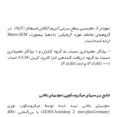
نمودار 3: مقایسه­ی سطح سرمی آنزیم آلکالن فسفاتاز (
ALP
) در
گروه­های مختلف مورد آزمایش. داده‏ها به‏صورت
Maen±SEM
ارائه شده است.
*
بیانگر معنی‏داری نسبت به گروه کنترل و
#
بیانگر معنی‏داری
نسبت به گروه دریافت کننده­ی تترا کلرید کربن
(CCl4)
است.
(
***:P<0.001
) و (
###:P<0.001
)
نتایج بررسی­های میکروسکوپی نمونه‏های بافتی
نمونه­های بافتی تهیه شده توسط میکروسکوپ نوری
(ZEISS,Axioskop 2, mot/plus,Germany) با بزرگنمایی ×400