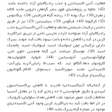
فعالیت آنتی اکسیدانتی و جذب رادیکال­های آزاد داشته باشد.
(42). علاوه بر پژوهش­های فوق سایر گیاهان دارویی مانند کلاله
زعفران(10)، برگ پونه (1)، ریشه گیاه فیزالیس (24)، پیکانتوس
(32) کرکیوما (43)، فیکوس (33)، سیلیبینین (23) نیز از طریق
داشتن ترکیبات شیمیایی مختلف و فعالیت آنتی اکسیدانتی و جذب
رادیکال­های آزاد می­توانند اثرات تخریبی ناشی از تزریق تتراکلرید
کربن در کبد را کاهش داده و باعث بهبود بافت کبد شوند. پنیرک
دارای ترکیباتی چون لینولنیک اسید، لینولئیک اسید، پالمتیک
اسید (26)، موسیلاژ می­باشد. این گیاه همچنین حاوی تانن،
لوکوآنتوسیانین، آنتوسیانین (44)، فنول­ها، فلاونوئیدها،
کاروتنوئیدها، آلکالوئید، که سبب افزایش آنزیم­های آنتی­
اکسیدانتی مانند سوپراکسید دیسموتاز، کاتالاز،گلوتاتیون
پراکسیداز می‏گردد (45).
از آنجائی‏که آنتی­اکسیدانت­ها قادرند با کاهش پراکسیداسیون
لیپیدی و نکروز هپاتوسیتی تا حد زیادی کبد را در مقابل آسیب­ها
محافظت کنند، تصور می­شود علت کاهش تعداد سلول‏های نکروتیک،
در اثر القا بافت کبد به تتراکلرید کربن وجود آنتی اکسیدانت­های
موجود در عصاره گیاه پنیرک باشد (46).