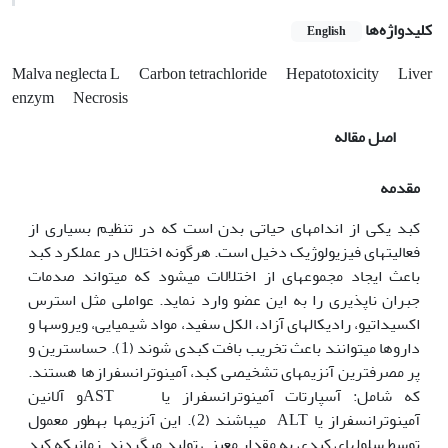
کلیدواژه‌ها
English
Malva neglecta L
Carbon tetrachloride
Hepatotoxicity
Liver
enzym
Necrosis
اصل مقاله
مقدمه
کبد یکی از اندام­های حیاتی بدن است که در تنظیم بسیاری از
فعالیت­های فیزیولوژیک دخیل است. هرگونه اختلال در عمل‏کرد کبد
باعث ایجاد مجموعه­ای از اختلالات می­شود که می­­تواند صدمات
جبران ناپذیری را به این عضو وارد نماید. عواملی مثل استرس
اکسیداتیو، رادیکال­های آزاد، الکل سفید، مواد شیمیایی، ویروس­ها و
داروها می­توانند باعث تخریب بافت کبدی شوند (1). حساس­ترین و
پر مصرف‏ترین آنزیم­های تشخیصی کبد، آمینوترانسفرازها هستند.
که شامل: آسپارتات آمینوترانسفراز یا ASTو آلانین
آمینوترانسفراز یا ALT می­باشند (2). این آنزیم‫ها به‏طور معمول
توسط سلول‏های کبدی به مقدار معینی تولید می‏گردند. زمانی‏که کبد