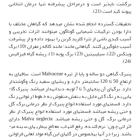
برگشت ناپذیر است و درمراحل پیشرفته تنها درمان انتخابی
پیوند کبد است (21).
تحقیقات گسترده انجام شده نشان می­دهد که گیاهان مختلف با
دارا بودن ترکیبات شیمیایی گوناگون می‏توانند اثرات تخریبی و
آسیب کبدی ناشی از تترا کلرید کربن را بهبود داده و از پیشرفت
آسیب جلوگیری کنند. گیاهانی مانند: مانند کلاله زعفران (10) برگ
ویتکس (22)، سیلیبینین (23) برگ پونه (1)، ریشه گیاه فیزالیس
(24).
پنیرک گیاهی دو ساله و پایا از تیره Malvaceae است. ساقه­ای به
ارتفاع 50 تا 120 سانتی­متر دارد و ریشه­ای سفید رنگ وگوشتدار
دارد. برگ­های آن پنجه­ای 5 تا 7 لوبه، دندانه­دار می‏باشد. پنیرک گل­
هایی به رنگ گلی مایل به بنفش منقوش به خطوط ارغوانی رنگ
دارد. قسمت­های مورد استفاده انواع پنیرک از نظر درمانی برگ، گل
و حتی ریشه می­باشد قسمت­های مورد استفاده انواع پنیرک از نظر
درمانی برگ، گل و حتی ریشه می‏باشد. Malva neglecta دارای
اثراتی چون: نرم کننده، رفع التهاب، معالج بیماری­های سینه می­
باشد. زیرا در آن‏ها به‏خصوص در گل­های این گیاه مواد لعابی فراوانی