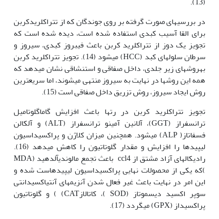
(13).
در بررسی­های صورت گرفته بر روی جوندگان که از تترا‏کلرید‏کربن
برای القا آسیب کبدی استفاده شده است، دیده شده است که
تجویز یک دوز از تترا‏کلرید کربن باعث فیبروز کبدی، سیروز و
سرطان سلول‏های کبد (HCC) می­شود (14). تجویز تترا‏کلرید کربن
به‏روش­های زیر جلدی، داخل صفاقی و استنشاقی نشان می­دهد که
همه این روش­ها در نهایت به سیروز منتهی می­شوند، اما سریع­ترین
روش ایجاد سیروز، روش تزریق داخل صفاقی است (15).
تجویز تترا‏کلرید کربن در رت­ها باعث افزایش گاماگلوتامیل
ترانسفراز (GGT)، آلانین آمینو ترانسفراز (ALT) و آلکالن
فسفاتاز( ALP) می‏شود. همچنین میزان کلاژن و پراکسیداسیون
لیپیدها را افزایش و مقدار گلوتاتیون را کاهش می­دهد (16).
رادیکال­های آزاد مشتق از ccl4 ­ باعث تجمع مالون­دی­آلدهید (MDA
)که یکی از محصولات نهایی پراکسیداسیون لیپیدهاست شده و
این امر در نهایت باعث غیر فعال شدن آنزیم­های آنتی­اکسیدانتی
سوپر اکسید دیسموتاز (SOD )، کاتالازCAT) ) و گلوتاتیون
پراکسیداز (GPX) می‏گردد (17).