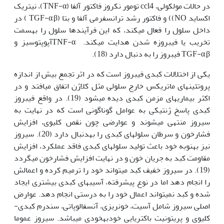
در حالات مولکولی، ccl4 تومور نکروز فاکتور آلفا (TNF-α)، نیتریک
اکساید NO)) و فاکتور رشد ترانسفرمی آلفا و بتا (TGF-α,β ) در
داخل سلول را فعال می­کند، که این فرآیندها سلول را به‏سمت
تخریب یا فیبروزه شدن هدایت می‏کند. TNF-αآپوپتوسیز و
TGF-α,β فیبروز را به دنبال دارد (18).
یکی از اختلالات کبدی فیبروز است که در اثر تجمع بیش از اندازه
پروتئین­های ماتریکس خارج سلولی مثل کلاژن اتفاق می‫افتد و در
اکثر بیماری­های مزمن کبدی دیده می­شود (19). در واقع فیبروز
کبدی پاسخ ژنتیکی به عوامل گوناگونی است که در نهایت به
سیروز منتهی می­شوند و عوارضی چون نقص کلیوی، افزایش
فشارخون و سرطان سلول‏های کبدی را به‏دنبال دارد (20). سیروز
نیز به‏نوبه خود باعث تولید سلول‏های کبدی فاقد عمل‏کرد، افزایش
مقاومت کبد به جریان خون و در نهایت افزایش فشارخون می­گردد
(19). در سیروز خفیف کبد می­تواند خود را ترمیم کرده و اعمالش
را انجام دهد اما در نوع پیشرفته، آسیب­های کبدی بیشتری ایجاد
شده و کبد نمی­تواند اعمال خود را به درستی انجام دهد. عوارض
اصلی سیروز شامل آسیت، خون‏ریزی، آنسفالوپاتی، سندرم کبدی-
کلیوی و پریتونیت باکتریایی خودبه‏خودی می­باشد. سیروز عموما