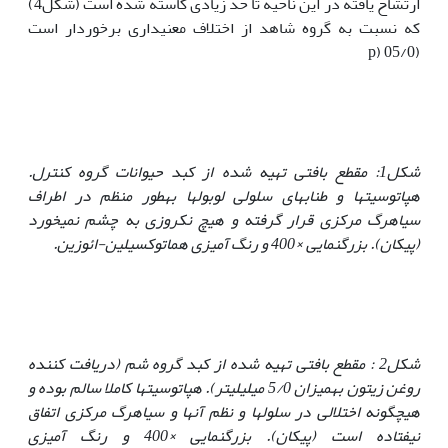
ارتشاح یافته در این ناحیه تا حد زیادی کاسته شده است (شکل4)
که نسبت به گروه شاهد از اختلاف معنی‏داری برخوردار است
(05/0 (p
شکل1: مقطع بافتی تهیه شده از کبد حیوانات گروه کنترل.
هپاتوسیت­ها و طناب­های سلولی لوبول­ها به‏طور منظم در اطراف
سیاهرگ مرکزی قرار گرفته و هیچ نکروزی به چشم نمی­خورد
(پیکان). بزرگنمایی
×
400 و رنگ آمیزی هماتوکسیلین-ائوزین.
شکل2 : مقطع بافتی تهیه شده از کبد گروه شم (دریافت کننده
روغن زیتون به‏میزان 5/0 میلی‏لیتر).
هپاتوسیت­ها کاملا سالم بوده و
هیچگونه اختلالی در سلول‏ها و نظم آن­ها و سیاهرگ مرکزی اتفاق
نیفتاده است (پیکان). بزرگنمایی
×
400 و رنگ آمیزی