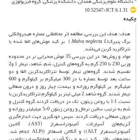
دانشگاه علوم پزشکی همدان، دانشکده پزشکی، گروه فیزیولوژی
10.52547/JCT.6.1.31
چکیده
هدف: هدف این بررسی، مطالعه اثر محافظتی عصاره هیدروالکلی
برگ پنیرک(
Malva neglecta L
.) بر کبد موش‌های القا شده با
تتراکلرید‌ کربن می‌باشد.
مواد و روش‌‏ها: در این بررسی 35 موش صحرایی نر در محدوده
وزنی 230 تا 250 گرم به گروه‌های کنترل، شم، شاهد، تیمار 1 و2
تقسیم شدند. گروه‌های تیمار توسط تتراکلرید‌کربن القا و دو
ساعت بعد توسط عصاره با دز 300 میلی‏گرم بر کیلوگرم و 600
میلی‏گرم بر کیلوگرم روزانه و به‏مدت چهار روز و درون صفاقی
تیمار شدند. گروه شاهد 2 میلی لیتر بر کیلوگرم تتراکلریدکربن با
نسبت 1:1 با روغن زیتون، تک دز دریافت کردند.گروه کنترل و
شم به ترتیب سالین نرمال و روغن زیتون 5/0 میلی‏لیتر روزانه و
درون صفاقی دریافت کردند. سپس خون‏گیری جهت اندازه‌گیری
آنزیم‌های آسپارتات آمینوترانسفراز (AST)، آلانین
آمینوترانسنفراز ALT)) و آلکالن فسفاتاز ((ALP انجام شد.
نمونه‌های بافتی کبد تهیه و رنگ‌آمیزی هماتوکسیلین-ائوزین