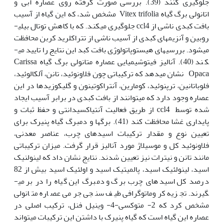
جلوگیری کنند (39). بررسی صورت گرفته روی عصاره آبی و
اتانولی برگ گیاه Vitex trifolia مشخص شد، که این گیاه از آسیب
بافت کبدی ناشی از ccl4 جلوگیری می­کند. که با کاهش توتال بیلی­
روبین و آنزیم­های کبدی از آسیب ناشی از تتراکلرید کربن محافظت
می­شود. بررسی­های هیستوپاتولوژی بافت کبد این نتایج را تایید می­
کند (40). آنالیز فیتوشیمیایی عصاره متانولی برگ گیاه Carissa
Opaca نشان می­دهد که ترکیباتی چون فلاونوئید، تانن، آلکالوئید،
فلوباتانین، ترپنوئید، کومارین، آنتراکوتینون و گلیکوزیدها در این
عصاره وجود دارد که می­توانند از بافت کبدی در برابر آسیب ایجاد
شده توسط ccl4 از طریق فعالیت آنتی­اکسیدانتی و حفظ ثبات و
پایداری غشا محافظت کند (41). برگ­ها و دمبرگ گیاه پنیرک برای
تعیین نوع و مقدار ترکیبات اسیدهای چرب، عناصر معدنی،
فلاونوئید کل و موسیلاژ مورد آنالیز قرار گرفت. میزان ترکیباتی
مانند تانن و نیترات نیز تعیین شدند. نتایج نشان داد که لینولنیک
اسید، لینولئیک اسید، پالمیتیک اسید و اولئیک اسید بیش از 82
درصد کل اسیدهای چرب برگ و دمبرگ این گیاه را در بر می­
گیرند. تجزیه کروماتوگرافی طیف سنجی جرمی عصاره متانولی
مشخص کرد که 2- متوکسی-4- وینیل فنل، ترکیب اصلی در
عصاره این گیاه است که گیاه پنیرک با داشتن این ترکیبات می­تواند