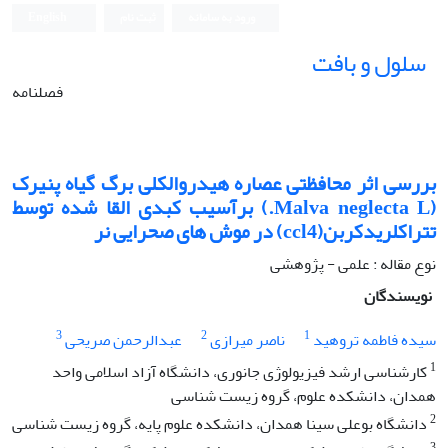
ورود به سامانه
ثبت نام
English
سلول و بافت
فصلنامه
بررسی اثر محافظتی عصاره هیدروالکلی برگ گیاه پنیرک
(Malva neglecta L.) برآسیب کبدی القا شده توسط
تتراکلریدکربن(ccl4) در موش های صحرایی نر
نوع مقاله : علمی - پژوهشی
نویسندگان
3
2
1
سیده فاطمه تروهید
ناصر میرازی
عبدالرحمن صریحی
1
کارشناسی ارشد فیزیولوژی جانوری، دانشگاه آزاد اسلامی واحد
همدان، دانشکده علوم‏، گروه زیست شناسی
2
دانشگاه بوعلی سینا همدان، دانشکده علوم پایه، گروه زیست شناسی
3