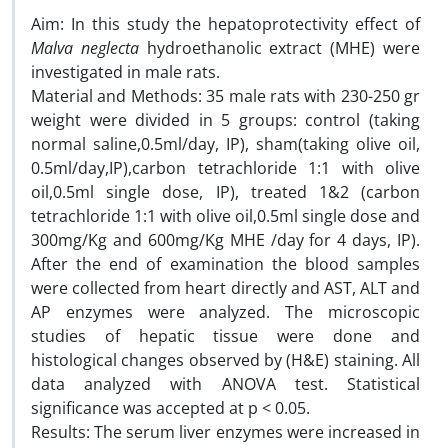
Aim: In this study the hepatoprotectivity effect of
Malva neglecta
hydroethanolic extract (MHE) were
investigated in male rats.
Material and Methods: 35 male rats with 230-250 gr
weight were divided in 5 groups: control (taking
normal saline,0.5ml/day, IP), sham(taking olive oil,
0.5ml/day,IP),carbon tetrachloride 1:1 with olive
oil,0.5ml single dose, IP), treated 1&2 (carbon
tetrachloride 1:1 with olive oil,0.5ml single dose and
300mg/Kg and 600mg/Kg MHE /day for 4 days, IP).
After the end of examination the blood samples
were collected from heart directly and AST, ALT and
AP enzymes were analyzed. The microscopic
studies of hepatic tissue were done and
histological changes observed by (H&E) staining. All
data analyzed with ANOVA test. Statistical
significance was accepted at p < 0.05.
Results: The serum liver enzymes were increased in