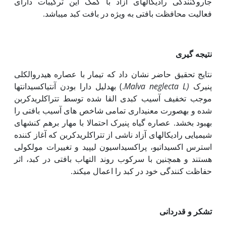
جاروکنندگی رادیکال‏های آزاد با کمک این ترکیبات دارای
فعالیت محافظت بافتی به ویژه در بافت کبد می­باشد.
نتیجه گیری
نتایج تحقیق حاضر نشان داد که تیمار با عصاره هیدروالکلی
پنیرک
(Malva neglecta L
.) به‏دلیل دارا بودن آنتی‏اکسیدانت‏ها
موجب تخفیف آسیب کبدی القا شده توسط تتراکلرید­کربن
شده و به‏صورت معنی­داری تمامی شاخص های آسیب بافتی را
بهبود بخشد. عصاره گیاه پنیرک احتمالا با مهار برهم کنش­های
شیمیایی رادیکال­های آزاد ناشی از تتراکلریدکربن که آغاز کننده
استرس اکسیداتیو، پراکسیداسیون لیپید و تغییرات مولکولی
هستند و همچنین با سرکوب روند التهاب بافتی در کبد، اثر
حفاظت کنندگی خود در کبد را اعمال می‏کند.
تشکر و قدردانی