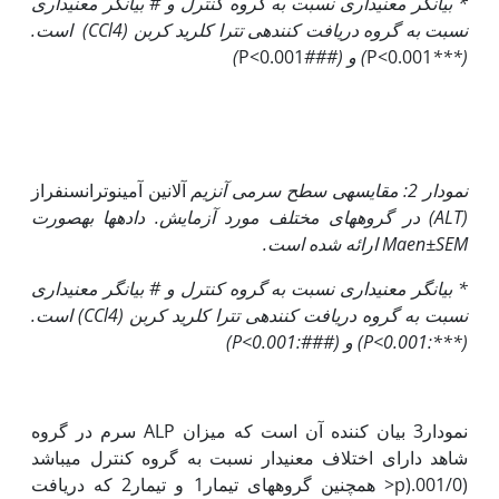
*
بیانگر معنی‏داری نسبت به گروه کنترل و
#
بیانگر معنی‏داری
نسبت به گروه دریافت کننده­ی تترا کلرید کربن
(CCl4)
است.
(
***
P<0.001
) و (
###
P<0.001
)
نمودار 2: مقایسه­ی سطح سرمی آنزیم
آلانین آمینوترانسنفراز
(
ALT
) در گروه­های مختلف مورد آزمایش. داده‏ها به‏صورت
Maen±SEM
ارائه شده است.
*
بیانگر معنی‏داری نسبت به گروه کنترل و
#
بیانگر معنی‏داری
نسبت به گروه دریافت کننده­ی تترا کلرید کربن
(CCl4)
است.
(
***:P<0.001
) و (
###:P<0.001
)
نمودار3 بیان کننده آن است که میزان ALP سرم در گروه
شاهد دارای اختلاف معنی­دار نسبت به گروه کنترل می­باشد
(001/0.(p< همچنین گروه­های تیمار1 و تیمار2 که دریافت