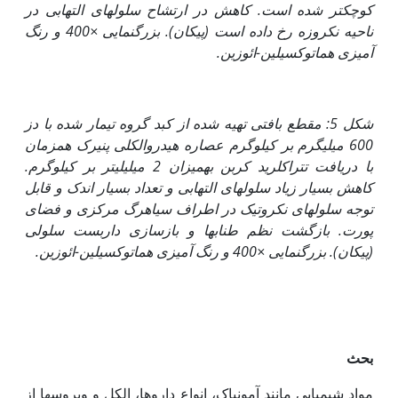
کوچک­تر شده است. کاهش در ارتشاح سلول‏های التهابی در
ناحیه نکروزه رخ داده است (پیکان). بزرگنمایی
×
400 و رنگ
آمیزی هماتوکسیلین-ائوزین.
شکل 5: مقطع بافتی تهیه شده از کبد گروه تیمار شده با دز
600 میلی‏گرم بر کیلوگرم عصاره هیدروالکلی پنیرک هم‏زمان
با دریافت تتراکلرید کربن به‏میزان 2 میلی‏لیتر بر کیلوگرم.
کاهش بسیار زیاد سلول‏های التهابی و تعداد بسیار اندک و قابل
توجه سلول‏های نکروتیک در اطراف سیاهرگ مرکزی و فضای
پورت. بازگشت نظم طناب­ها و بازسازی داربست سلولی
(پیکان). بزرگنمایی
×
400 و رنگ آمیزی هماتوکسیلین-ائوزین.
بحث
مواد شیمیایی مانند آمونیاک، انواع داروها، الکل و ویروس­ها از