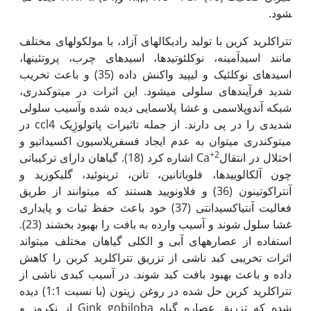
شود.
تتراکلرید کربن با تولید رادیکال‏های آزاد، با مولکول­های مختلف
مانند اسید­­آمینه، نوکلئوتیدها، اسیدهای چرب، پروتئین­ها،
اسیدهای نوکلئیک و لیپید واکنش داده (35) و باعث تخریب
شدید فرآیندهای سلولی می­شود. این اثرات در میتوکندری،
شبکه آندوپلاسمی و غشا پلاسمایی دیده شده وآسیب سلولی
شدیدی را در پی دارند. از جمله تاثیرات پاتولوژِیک ccl4 در
میتوکندری می­توان به عدم ایجاد فسفریلاسیون اکسیداتیو و
+2
اختلال در انتقالCa
اشاره کرد (18). گیاهان دارای ترکیباتی
چون آلکالوییدها، فلوباتانین، تانن، ترپنوئید، گلیکوزید و
آنتراکوتینون (36) و فلاونویید هستند که می­توانند از طریق
فعالیت آنتی­اکسیدانتی (37) خود باعث حفظ ثبات و پایداری
غشا سلول شوند و آسیب وارده به بافت را بهبود بخشند (23).
استفاده از عصاره­های آبی و الکلی گیاهان مختلف می­تواند
اثرات تخریبی کبد ناشی از تزریق تتراکلرید کربن را کاهش
داده و باعث بهبود بافت کبد شوند. در آسیب کبدی ناشی از
تتراکلرید کربن حل شده در روغن زیتون (با نسبت 1:1) دیده
شده که تزریق عصاره گیاه Gink gobiloba از نکروز و