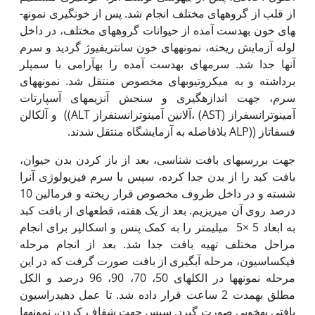
از قلب از گروه­های مختلف انجام شد. پس از خونگیری نمونه­
های خون به‏دست آمده از حیوانات گروه‏های مختلف، در داخل
لوله آزمایش ریخته، نمونه­های خون سانتریفیوژ گردید و سرم
آن‏ها جدا شد. سرم­های به‏دست آمده را به‏آرامی با سمپلر
برداشته و به میکروتیوب­های مخصوص منتقل شد. نمونه­های
سرم، جهت اندازه­گیری و سنجش آنزیم­های آسپارتات
آمینوترانسفراز (AST) ،آلانین آمینوترانسنفراز ALT)) و آلکالن
فسفاتاز ((ALP بلافاصله به آزمایشگاه منتقل شدند.
جهت بررسی­های بافت شناسی، بعد از باز کردن بدن حیوان،
بافت کبد را از بدن جدا کرده، سپس با سرم فیزیولوژی آن‏را
شسته و در داخل ظروف مخصوص قرار ریخته و فرمالین 10
درصد روی آن می­ریزیم. بعد از یک هفته، قطعه­ای از بافت کبد
به ابعاد 5 ­­×5 میلی‏متر را به کمک پنس و اسکالپر برای انجام
مراحل مختلف تهیه بافت جدا شد. بعد از انجام مرحله
فیکساسیون، مرحله آب‏گیری از بافت صورت گرفت که در این
مرحله نمونه­ها در الکل­های 50، 70، 90، 96 درصد و الکل
مطلق به‏مدت 2 ساعت قرار داده شد. تا عمل دهیدراسیون
بافتی به‏خوبی صورت گیرد. سپس جهت شفاف کردن، نمونه­ها