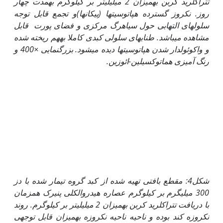
تتراکلرید کربن به‏میزان 2 میلی‏لیتر بر کیلوگرم به‏مدت چهار
روز. نکروز گسترده هپاتوسیت­ها (پیکان­ها)و تجمع قابل توجه
سلول‏های التهابی حول سیاهرگ مرکزی و فضای پورت قابل
مشاهده می­باشد. طناب­های سلولی کبدی کاملا به‏هم ریخته شده
و واکوئول­دار شدن هپاتوسیت­ها دیده می­شود. بزرگنمایی
×
400 و
رنگ آمیزی هماتوکسیلین-ائوزین.
شکل4: مقطع بافتی تهیه شده از کبد گروه تیمار شده با دز
300 میلی‏گرم بر کیلوگرم عصاره هیدروالکلی پنیرک هم‏زمان
با دریافت تتراکلرید کربن به‏میزان 2 میلی‏لیتر بر کیلوگرم
. روند
نکروزه کند بوده و ناحیه ناحیه نکروزه به‏میزان قابل توجهی