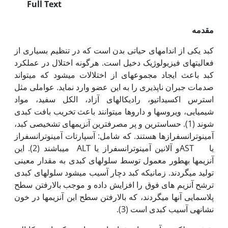
Full Text
مقدمه
کبد یکی از اندام­های حیاتی بدن است که در تنظیم بسیاری از
فعالیت­های فیزیولوژیک دخیل است. هرگونه اختلال در عمل‏کرد
کبد باعث ایجاد مجموعه­ای از اختلالات می­شود که می­­تواند
صدمات جبران ناپذیری را به این عضو وارد نماید. عواملی مثل
استرس اکسیداتیو، رادیکال­های آزاد، الکل سفید، مواد
شیمیایی، ویروس­ها و داروها می­توانند باعث تخریب بافت کبدی
شوند (1). حساس­ترین و پر مصرف‏ترین آنزیم­های تشخیصی کبد،
آمینوترانسفرازها هستند. که شامل: آسپارتات آمینوترانسفراز
یا ASTو آلانین آمینوترانسفراز یا ALT می­باشند (2). این
آنزیم‫ها به‏طور معمول توسط سلول‏های کبدی به مقدار معینی
تولید می‏گردند. زمانی‏که کبد دچار آسیب می‏شود سلول‏های کبدی
ترشح آنزیم های فوق را افزایش داده و موجب بالارفتن سطح
پلاسمایی آن‏ها می‏گردند، که بالارفتن سطح این آنزیم­ها در خون
نشانه‏ی آسیب کبدی است (3).