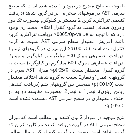
با توجه به نتایج مندرج در نمودار 1 دیده شده است که سطح
سرمی AST در موش­های صحرایی نر در گروه شاهد (دریافت
کننده­ی تتراکلرید کربن 2 میلی‏لیتر بر کیلوگرم به‏صورت تک دوز
و درون صفاقی نسبت به گروه کنترل اختلاف معنی­داری وجود
دارد که با توجه به 0005/0p-value< دریافت تتراکلرید کربن
باعث افزایش معنی‏دار سطح سرمی AST نسبت به گروه
کنترل شده است (001/0.(p< این میزان در گروه­های تیمار1
(دریافت عصاره­ی پنیرک 300 میلی‏گرم بر کیلوگرم) و تیمار2
(دریافت عصاره­ی پنیرک 600 میلی‏گرم بر کیلوگرم) نسبت به
گروه کنترل معنی­دار نیست (05/0.(p> میزان AST سرم در
گروه‫های تیمار1و تیمار2 نسبت به گروه شاهد اختلاف معنی­دار
است (001/0.(p< همچنین بین گروه­های شم (دریافت کننده­ی
روغن زیتون)، تیمار1 و تیمار2 به‏صورت مقایسه دو به دو
اختلاف معنی­داری در سطح سرمی AST مشاهده نشده است
(05/0.(p>
نتایج موجود در نمودار 2 بیان کننده این مطلب است که میزان
سطح سرمی ALT در گروه دریافت کننده تتراکلرید کربن که
گروه شاهد است نسبت به گروه کنترل که نرمال سالین