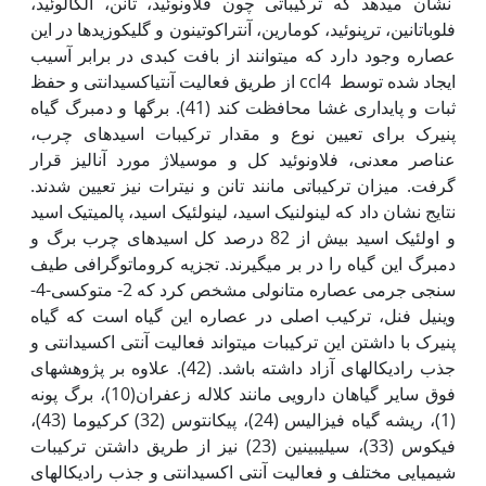
نشان می­دهد که ترکیباتی چون فلاونوئید، تانن، آلکالوئید،
فلوباتانین، ترپنوئید، کومارین، آنتراکوتینون و گلیکوزیدها در این
عصاره وجود دارد که می­توانند از بافت کبدی در برابر آسیب
ایجاد شده توسط ccl4 از طریق فعالیت آنتی­اکسیدانتی و حفظ
ثبات و پایداری غشا محافظت کند (41). برگ­ها و دمبرگ گیاه
پنیرک برای تعیین نوع و مقدار ترکیبات اسیدهای چرب،
عناصر معدنی، فلاونوئید کل و موسیلاژ مورد آنالیز قرار
گرفت. میزان ترکیباتی مانند تانن و نیترات نیز تعیین شدند.
نتایج نشان داد که لینولنیک اسید، لینولئیک اسید، پالمیتیک اسید
و اولئیک اسید بیش از 82 درصد کل اسیدهای چرب برگ و
دمبرگ این گیاه را در بر می­گیرند. تجزیه کروماتوگرافی طیف
سنجی جرمی عصاره متانولی مشخص کرد که 2- متوکسی-4-
وینیل فنل، ترکیب اصلی در عصاره این گیاه است که گیاه
پنیرک با داشتن این ترکیبات می­تواند فعالیت آنتی اکسیدانتی و
جذب رادیکال­های آزاد داشته باشد. (42). علاوه بر پژوهش­های
فوق سایر گیاهان دارویی مانند کلاله زعفران(10)، برگ پونه
(1)، ریشه گیاه فیزالیس (24)، پیکانتوس (32) کرکیوما (43)،
فیکوس (33)، سیلیبینین (23) نیز از طریق داشتن ترکیبات
شیمیایی مختلف و فعالیت آنتی اکسیدانتی و جذب رادیکال­های