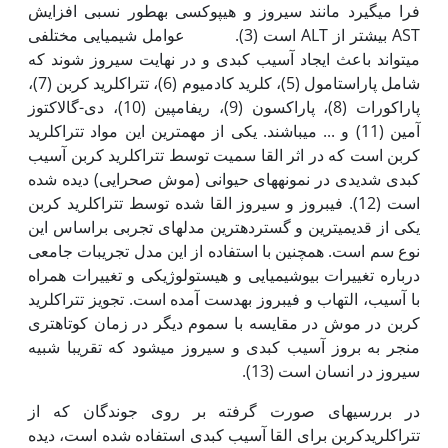
فرا می­گیرد مانند سیروز و هیپوکسی به‏طور نسبی افزایش
AST بیشتر از ALT است (3). عوامل شیمیایی مختلفی
می­تواند باعث ایجاد آسیب کبدی و در نهایت سیروز شوند که
شامل پاراستامول (5)، کلرید کادمیوم (6)، تتراکلرید ­کربن (7)،
پاراکورات (8)، پاراکسون (9)، ریفامپین (10)، دی-گالاکتوز
آمین (11) و ... می­باشند. یکی از مهم‏ترین این مواد تترا‏کلرید
کربن است که در اثر القا سمیت توسط تترا‏کلرید کربن آسیب
کبدی شدیدی در نمونه­های حیوانی (موش صحرایی‏) دیده شده
است (12). فیبروز و سیروز القا شده توسط تترا‏کلرید کربن
یکی از قدیمی­ترین و گسترده‏ترین مدل­های تجربی براساس این
نوع سم است. همچنین با استفاده از این مدل تجریبات جامعی
درباره تغییرات بیو‏شیمیایی و هیستولوژیکی و تغییرات همراه
با آسیب، التهاب و فیبروز به‏دست آمده است. تجویز تترا‏کلرید
کربن در موش در مقایسه با سموم دیگر در زمان کوتاه­تری
منجر به بروز آسیب کبدی و سیروز می‫شود که تقریبا شبیه
سیروز در انسان است (13).
در بررسی­های صورت گرفته بر روی جوندگان که از
تترا‏کلرید‏کربن برای القا آسیب کبدی استفاده شده است، دیده