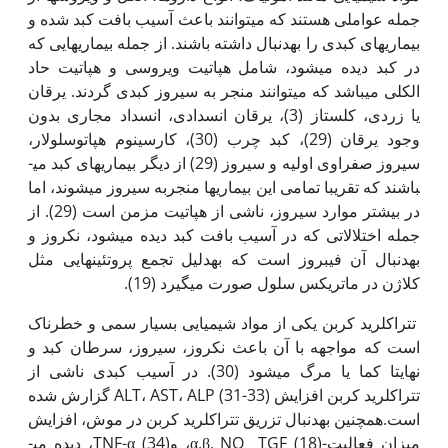
جمله عواملی هستند که می­توانند باعث آسیب بافت کبد شده و
بیماری‏های کبدی را به­دنبال داشته باشند. از جمله بیماری­هایی که
در کبد دیده می‏شود، شامل هپاتیت ویروسی و هپاتیت حاد
الکلی می­باشد که می­توانند منجر به سیروز کبدی گردند. یرقان
یا زردی، کلستاز (3)، یرقان انسدادی، انسداد مجاری بدون
وجود یرقان (29)، کبد چرب (30)، کارسینوم هپاتوسلولار،
سیروز صفراوی اولیه و سیروز (29) از دیگر بیماری­های کبد می­
باشند که تقریبا تمامی این بیماری­ها منجربه سیروز می­شوند، اما
در بیشتر موارد سیروز، ناشی از هپاتیت مزمن است (29). از
جمله اختلالاتی که در آسیب بافت کبد دیده می­شود، نکروز و
به‏دنبال آن فیبروز است که به‏دلیل تجمع پروتئین­هایی مثل
کلاژن در ماتریکس سلول صورت می­گیرد (19).
تتراکلرید کربن یکی از مواد شیمیایی بسیار سمی و خطرناک
است که مواجهه با آن باعث نکروز، سیروز، سرطان کبد و
نهایتا کما یا مرگ می‏شود (30). در آسیب کبدی ناشی از
تتراکلرید کربن افزایش ALT، AST، ALP (31-33) گزارش شده
است.همچنین به­دنبال تزریق تتراکلرید کربن در موش، افزایش
میزان فعالیت-α,β, NO TGF (18)، وTNF-α (34)، دیده می­