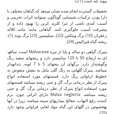
پیوند کبد است (21).
تحقیقات گسترده انجام شده نشان می­دهد که گیاهان مختلف با
دارا بودن ترکیبات شیمیایی گوناگون می‏توانند اثرات تخریبی و
آسیب کبدی ناشی از تترا کلرید کربن را بهبود داده و از
پیشرفت آسیب جلوگیری کنند. گیاهانی مانند: مانند کلاله
زعفران (10) برگ ویتکس (22)، سیلیبینین (23) برگ پونه (1)،
ریشه گیاه فیزالیس (24).
پنیرک گیاهی دو ساله و پایا از تیره Malvaceae است. ساقه­
ای به ارتفاع 50 تا 120 سانتی­متر دارد و ریشه­ای سفید رنگ
وگوشتدار دارد. برگ­های آن پنجه­ای 5 تا 7 لوبه، دندانه­دار
می‏باشد. پنیرک گل­هایی به رنگ گلی مایل به بنفش منقوش به
خطوط ارغوانی رنگ دارد. قسمت­های مورد استفاده انواع
پنیرک از نظر درمانی برگ، گل و حتی ریشه می­باشد قسمت­های
مورد استفاده انواع پنیرک از نظر درمانی برگ، گل و حتی
ریشه می‏باشد. Malva neglecta دارای اثراتی چون: نرم
کننده، رفع التهاب، معالج بیماری­های سینه می­باشد. زیرا در آن‏ها
به‏خصوص در گل­های این گیاه مواد لعابی فراوانی وجود دارد
(25).