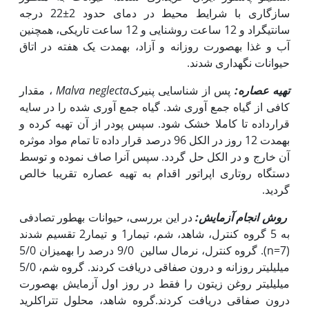
سازگاری با شرایط محیط در دمای حدود 2±22 درجه
سانتی‏گراد و 12 ساعت روشنایی و 12 ساعت تاریکی، همچنین
آب و غذا به‏صورت روزانه و آزاد، به‏مدت یک هفته در اتاق
حیوانات نگه‏داری شدند.
تهیه عصاره:
پس از شناسایی پنیرک
Malva neglecta
، مقدار
کافی از گیاه جمع آوری شد. گیاه جمع آوری شده را در سایه
قرارداده تا کاملا خشک شود. سپس پودر از آن تهیه کرده و
به‏مدت 12 روز در الکل 96 درصد قرار داده تا تمام مواد موثره
آن خارج و در الکل حل گردد. سپس آن‏را صاف نموده و توسط
دستگاه روتاری اپراتور اقدام به تهیه عصاره تقریبا خالص
گردید.
روش انجام آزمایش:
در این بررسی، حیوانات به‏طور تصادفی
به 5 گروه کنترل، شاهد، شم، تیمار1 و تیمار2 تقسیم شدند
(7=n). گروه کنترل، نرمال سالین 9/0 درصد را به‏میزان 5/0
میلی‏لیتر روزانه و درون صفاقی دریافت کردند. گروه شم، 5/0
میلی‏لیتر روغن زیتون را فقط در روز اول آزمایش به‏صورت
درون صفاقی دریافت کردند.گروه شاهد، محلول تتراکلرید