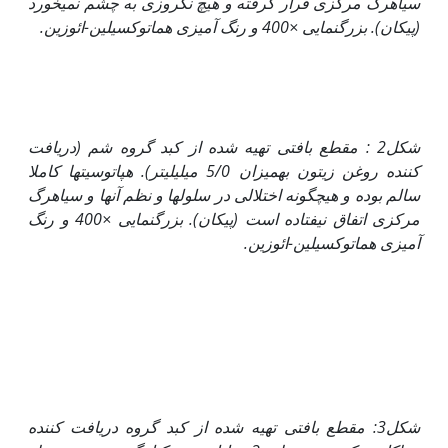
سیاهرگ مرکزی قرار گرفته و هیچ نکروزی به چشم نمی­خورد
(پیکان). بزرگنمایی
×
400 و رنگ آمیزی هماتوکسیلین-ائوزین.
شکل2 : مقطع بافتی تهیه شده از کبد گروه شم (دریافت
کننده روغن زیتون به‏میزان 5/0 میلی‏لیتر).
هپاتوسیت­ها کاملا
سالم بوده و هیچگونه اختلالی در سلول‏ها و نظم آن­ها و سیاهرگ
مرکزی اتفاق نیفتاده است (پیکان). بزرگنمایی
×
400 و رنگ
آمیزی هماتوکسیلین-ائوزین.
شکل3: مقطع بافتی تهیه شده از کبد گروه دریافت کننده