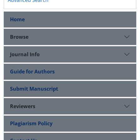
Advanced Search
Home
Browse
Journal Info
Guide for Authors
Submit Manuscript
Reviewers
Plagiarism Policy