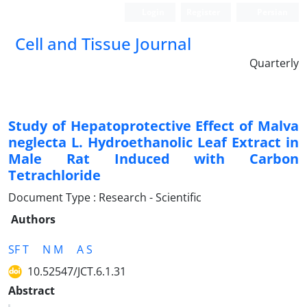
Login
Register
Persian
Cell and Tissue Journal
Quarterly
Study of Hepatoprotective Effect of Malva
neglecta L. Hydroethanolic Leaf Extract in
Male Rat Induced with Carbon
Tetrachloride
Document Type : Research - Scientific
Authors
SF T
N M
A S
10.52547/JCT.6.1.31
Abstract