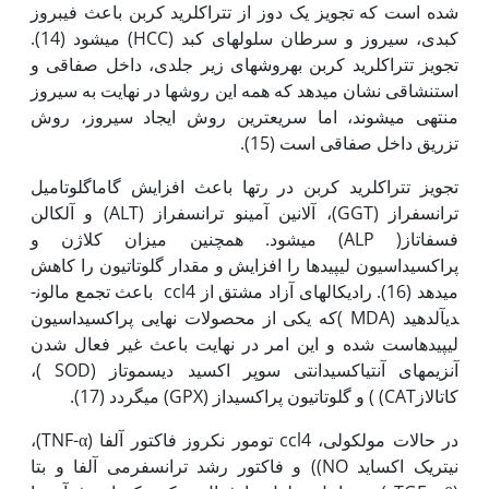
شده است که تجویز یک دوز از تترا‏کلرید کربن باعث فیبروز
کبدی، سیروز و سرطان سلول‏های کبد (HCC) می­شود (14).
تجویز تترا‏کلرید کربن به‏روش­های زیر جلدی، داخل صفاقی و
استنشاقی نشان می­دهد که همه این روش­ها در نهایت به سیروز
منتهی می­شوند، اما سریع­ترین روش ایجاد سیروز، روش
تزریق داخل صفاقی است (15).
تجویز تترا‏کلرید کربن در رت­ها باعث افزایش گاماگلوتامیل
ترانسفراز (GGT)، آلانین آمینو ترانسفراز (ALT) و آلکالن
فسفاتاز( ALP) می‏شود. همچنین میزان کلاژن و
پراکسیداسیون لیپیدها را افزایش و مقدار گلوتاتیون را کاهش
می­دهد (16). رادیکال­های آزاد مشتق از ccl4 ­ باعث تجمع مالون­
دی­آلدهید (MDA )که یکی از محصولات نهایی پراکسیداسیون
لیپیدهاست شده و این امر در نهایت باعث غیر فعال شدن
آنزیم­های آنتی­اکسیدانتی سوپر اکسید دیسموتاز (SOD )،
کاتالازCAT) ) و گلوتاتیون پراکسیداز (GPX) می‏گردد (17).
در حالات مولکولی، ccl4 تومور نکروز فاکتور آلفا (TNF-α)،
نیتریک اکساید NO)) و فاکتور رشد ترانسفرمی آلفا و بتا