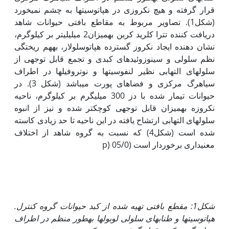
قرار گرفته و هیچ نکروزی در هپاتوسیت­ها به چشم نمی­خورد
(شکل1). تصاویر مربوط به مقاطع بافتی حیوانات شاهد
دریافت کننده تترا کلرید کربن به‏میزان2 میلی‏لیتر بر کیلوگرم،
نشان دهنده ایجاد نکروز گسترده هپاتوسلولار، به‏هم ریختگی
نظم سلولی و سینوزوئیدهای کبدی و تجمع قابل توجهی از
سلول‏های التهابی نظیر لنفوسیت­ها و نوتروفیل­ها در اطراف
سیاهرگ مرکزی و فضاهای پورت می­باشد (شکل 3). در
حیوانات تیمار شده با دز 300 میلی‏گرم بر کیلوگرم، ناحیه
نکروزه به‏میزان قابل توجهی کوچک­تر شده و نیز از انبوه
سلول‏های التهابی ارتشاح یافته در این ناحیه تا حد زیادی کاسته
شده است (شکل4) که نسبت به گروه شاهد از اختلاف
معنی‏داری برخوردار است (05/0 (p
شکل1: مقطع بافتی تهیه شده از کبد حیوانات گروه کنترل.
هپاتوسیت­ها و طناب­های سلولی لوبول­ها به‏طور منظم در اطراف