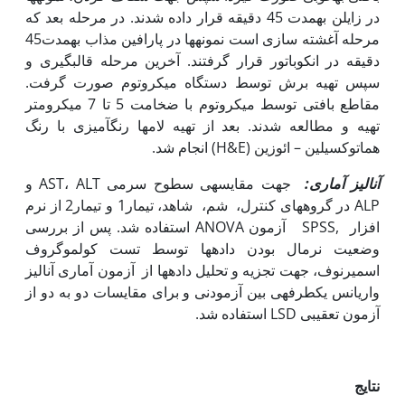
در زایلن به‏مدت 45 دقیقه قرار داده شدند. در مرحله بعد که
مرحله آغشته سازی است نمونه­ها در پارافین مذاب به‏مدت45
دقیقه در انکوباتور قرار گرفتند. آخرین مرحله قالب­گیری و
سپس تهیه برش توسط دستگاه میکروتوم صورت گرفت.
مقاطع بافتی توسط میکروتوم با ضخامت 5 تا 7 میکرومتر
تهیه و مطالعه شدند. بعد از تهیه لام­ها رنگ­آمیزی با رنگ
هماتوکسیلین – ائوزین (H&E) انجام شد.
آنالیز آماری:
جهت مقایسه­ی سطوح سرمی AST، ALT و
ALP در گروه­های کنترل، شم، شاهد، تیمار1 و تیمار2 از نرم
افزار ,SPSS آزمون ANOVA استفاده شد. پس از بررسی
وضعیت نرمال بودن داده­ها توسط تست کولموگروف
اسمیرنوف، جهت تجزیه و تحلیل داده­ها از آزمون آماری آنالیز
واریانس یک­طرفه­ی بین آزمودنی و برای مقایسات دو به دو از
آزمون تعقیبی LSD استفاده شد.
نتایج