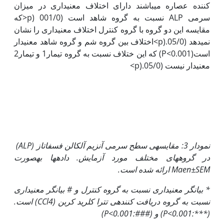
کننده عصاره می­باشند دارای اختلاف معنی­داری در میزان
سرمی ALP نسبت به گروه شاهد است (001/0 (p<که
مقایسه این دو گروه با گروه کنترل اختلاف معنی­داری را نشان
نمی­­دهد (05/0.(p>اختلاف بین گروه شم و گروه شاهد معنی­دار
است(P<0.001) که این ختلاف نسبت به گروه تیمار1 و تیمار2
معنی­دار نیست (05/0.(p>
نمودار 3: مقایسه­ی سطح سرمی آنزیم آلکالن فسفاتاز (
ALP
)
در گروه­های مختلف مورد آزمایش. داده‏ها به‏صورت
Maen±SEM
ارائه شده است.
*
بیانگر معنی‏داری نسبت به گروه کنترل و
#
بیانگر معنی‏داری
نسبت به گروه دریافت کننده­ی تترا کلرید کربن
(CCl4)
است.
(
***:P<0.001
) و (
###:P<0.001
)