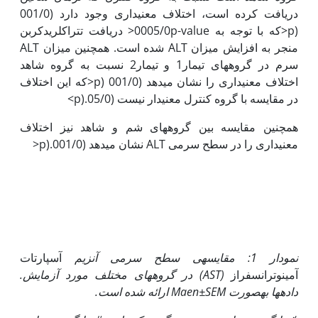
دریافت کرده است، اختلاف معنی­داری وجود دارد (001/0
(p<که با توجه به 0005/0p-value< دریافت تتراکلریدکربن
منجر به افزایش میزان ALT شده است. همچنین میزان ALT
سرم در گروه­های تیمار1 و تیمار2 نسبت به گروه شاهد
اختلاف معنی‫داری را نشان می­دهد (001/0 (p<که این اختلاف
در مقایسه با گروه کنترل معنی­دار نیست (05/0.(p>
همچنین مقایسه بین گروه­های شم و شاهد نیز اختلاف
معنی‫داری را در سطح سرمی ALT نشان می­دهد (001/0.(p<
نمودار 1: مقایسه­ی سطح سرمی آنزیم
آسپارتات
آمینوترانسفراز
(
AST
) در گروه‏های مختلف مورد آزمایش.
داده‏ها به‏صورت
Maen±SEM
ارائه شده است.