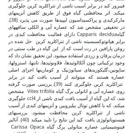
فیبروز کبد در برابر آسیب ناشی از تتراکلرید کربن جلوگیری
می­کند. اثر محافظتی گیاه فوق از طریق کاهش آنزیم­های
مارکرکبدی و پراکسیداسیون لیپیدها صورت می پذیرد (38).
در تحقیقی مشخص شد که عصاره آبی و الکلی ساقه­های
گیاهCapparis decidua دارای فعالیت محافظت کبدی در
برابر هپاتوتوکسیسیته ناشی از تتراکلرید کربن حل شده در
روغن پارافین در رت است که از این گیاه در طب سنتی در
درمان یرقان و زردی استفاده می­شود. این تحقیق نشان داد که
وجود ترکیباتی چون آلکالوئیدها، فلاونوئیدها، تانن­ها، استرول­ها،
ساپونین،گلیکوزیدهای سیانوژنیک و کومارین­ها اجزای اصلی
عصاره هستند که می­­توانند از آسیب بافت کبد در برابر
تتراکلرید کربن جلوگیری کنند (39). بررسی صورت گرفته
روی عصاره آبی و اتانولی برگ گیاه Vitex trifolia مشخص
شد، که این گیاه از آسیب بافت کبدی ناشی از ccl4 جلوگیری
می­کند. که با کاهش توتال بیلی­روبین و آنزیم­های کبدی از آسیب
ناشی از تتراکلرید کربن محافظت می­شود. بررسی­های
هیستوپاتولوژی بافت کبد این نتایج را تایید می­کند (40). آنالیز
فیتوشیمیایی عصاره متانولی برگ گیاه Carissa Opaca