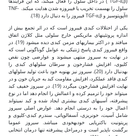
(TGF-α,β ) در داخل سلول را فعال می­کند، که این فرآیندها
سلول را به‏سمت تخریب یا فیبروزه شدن هدایت می‏کند. TNF-
αآپوپتوسیز و TGF-α,β فیبروز را به دنبال دارد (18).
یکی از اختلالات کبدی فیبروز است که در اثر تجمع بیش از
اندازه پروتئین­های ماتریکس خارج سلولی مثل کلاژن اتفاق
می‫افتد و در اکثر بیماری­های مزمن کبدی دیده می­شود (19). در
واقع فیبروز کبدی پاسخ ژنتیکی به عوامل گوناگونی است که
در نهایت به سیروز منتهی می­شوند و عوارضی چون نقص
کلیوی، افزایش فشارخون و سرطان سلول‏های کبدی را
به‏دنبال دارد (20). سیروز نیز به‏نوبه خود باعث تولید سلول‏های
کبدی فاقد عمل‏کرد، افزایش مقاومت کبد به جریان خون و در
نهایت افزایش فشارخون می­گردد (19). در سیروز خفیف کبد
می­تواند خود را ترمیم کرده و اعمالش را انجام دهد اما در نوع
پیشرفته، آسیب­های کبدی بیشتری ایجاد شده و کبد نمی­تواند
اعمال خود را به درستی انجام دهد. عوارض اصلی سیروز
شامل آسیت، خون‏ریزی، آنسفالوپاتی، سندرم کبدی-کلیوی و
پریتونیت باکتریایی خودبه‏خودی می­باشد. سیروز عموما
برگشت ناپذیر است و درمراحل پیشرفته تنها درمان انتخابی