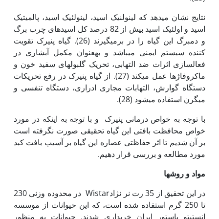
نتایج نشان می­دهد که لینولنیک اسید، لینولئیک اسید، پالمیتیک
اسید و اولئیک اسید بیش از 82 درصد کل اسیدهای چرب برگ
و دمبرگ این گیاه را در برمی­گیرند (26). گیاه پنیرک تقویت
کننده سیستم ایمنی می­باشد و به‏عنوان مکمل آبشاری در
فعال‏سازی اثرات ضد التهابی، تحریک گلبول­های سفید خون و
ماکروفاژها عمل می­کند (27). از گیاه پنیرک در رفع تحریکات
دستگاه گوارش، التهابات مجاری ادراری، دستگاه تنفسی و
میگرن استفاده می­شود (28).
با توجه به خواص درمانی پنیرک و با توجه به اینکه در مورد
خواص محافظت بافتی این گیاه تحقیقی صورت نگرفته است
بر آن شدیم تا اثر حفاظتی عصاره این گیاه بر آسیب بافت کبد
مورد مطالعه و بررسی قرار دهیم.
مواد و روش‏ها
در این تحقیق از 35 رت نر نژادWistar در محدوده وزنی 230
تا 250 گرم استفاده شده است، که این حیوانات از موسسه
انستیتو پاستور ایران خریداری شدند. حیوانات به منظور