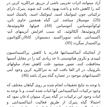
آزاد می­توانند اثرات تخریبی ناشی از تزریق تتراکلرید کربن در
کبد را کاهش داده و باعث بهبود بافت کبد شوند. پنیرک دارای
ترکیباتی چون لینولنیک اسید، لینولئیک اسید، پالمتیک اسید
(26)، موسیلاژ می­باشد. این گیاه همچنین حاوی تانن،
لوکوآنتوسیانین، آنتوسیانین (44)، فنول­ها، فلاونوئیدها،
کاروتنوئیدها، آلکالوئید، که سبب افزایش آنزیم­های آنتی­
اکسیدانتی مانند سوپراکسید دیسموتاز، کاتالاز،گلوتاتیون
پراکسیداز می‏گردد (45).
از آنجائی‏که آنتی­اکسیدانت­ها قادرند با کاهش پراکسیداسیون
لیپیدی و نکروز هپاتوسیتی تا حد زیادی کبد را در مقابل آسیب­ها
محافظت کنند، تصور می­شود علت کاهش تعداد سلول‏های
نکروتیک، در اثر القا بافت کبد به تتراکلرید کربن وجود آنتی
اکسیدانت­های موجود در عصاره گیاه پنیرک باشد (46).
با توجه به نتایج تحقیقات انجام شده بر روی گیاهان مختلف که
وجود ترکیبات آنتی­اکسیدانتی آن‏ها اثبات شده است، و با توجه به
اثبات وجود این ترکیبات در گیاه پنیرک می­توان اذعان نمود که
احتمالا گیاه پنیرک از طریق فعالیت آنتی­اکسیدانتی و