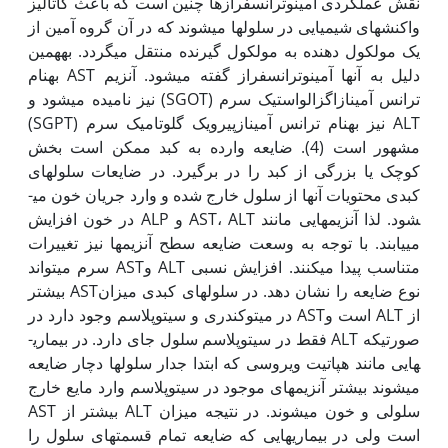
نقش عمل‏کردی آمینوترانسفرازها چنین است که باعث کاتالیز
واکنش­های شیمیایی در سلول‏ها می­شوند که در آن گروه آمین از
یک مولکول دهنده به مولکول گیرنده منتقل می­گردد. به‏همین
دلیل به آن‏ها آمینوترانسفراز گفته می­شود. آنزیم AST به‏نام
ترانس آمینازاگزالواستیک سرم (SGOT) نیز نامیده می‏شود و
ALT نیز به‏نام ترانس آمینازپیرویک گلوتامیک سرم (SGPT)
مشهور است (4). ضایعه وارده به کبد ممکن است بخش
کوچک یا بزرگی از کبد را در برگیرد. در ضایعات سلول‏های
کبدی محتویات آن‏ها از سلول خارج شده و وارد جریان خون می­
شود. لذا آنزیم­هایی مانند AST، ALT و ALP در خون افزایش
می­یابند. با توجه به وسعت ضایعه سطح آنزیم­ها نیز تغییرات
متناسب پیدا می­کنند. افزایش نسبی ALT وAST سرم می­تواند
نوع ضایعه را نشان دهد. در سلول‏های کبدی میزانAST بیشتر
از ALT است وAST در میتوکندری و سیتوپلاسم وجود دارد در
صورتی‏که ALT فقط در سیتوپلاسم سلول جای دارد. در بیماری­
هایی مانند هپاتیت ویروسی که ابتدا جدار سلول‏ها دچار ضایعه
می­شوند بیشتر آنزیم­های موجود در سیتوپلاسم وارد مایع خارج
سلولی و خون می­شوند. در نتیجه میزان ALT بیشتر از AST
است ولی در بیماری­هایی که ضایعه تمام قسمت­های سلول را