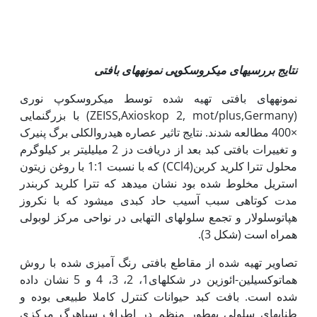
نتایج بررسی­های میکروسکوپی نمونه‏های بافتی
نمونه­های بافتی تهیه شده توسط میکروسکوپ نوری
(ZEISS,Axioskop 2, mot/plus,Germany) با بزرگنمایی
×400 مطالعه شدند. نتایج تاثیر عصاره هیدروالکلی برگ پنیرک
و تغییرات بافتی کبد بعد از دریافت دز 2 میلی‏لیتر بر کیلوگرم
محلول تترا کلرید کربن(CCl4) که با نسبت 1:1 با روغن زیتون
استریل مخلوط شده بود نشان می­دهد که تترا کلرید کربندر
مدت کوتاهی سبب آسیب حاد کبدی می‏شود که با نکروز
هپاتوسلولار و تجمع سلول‏های التهابی در نواحی مرکز لوبولی
همراه است (شکل 3).
تصاویر تهیه شده از مقاطع بافتی رنگ آمیزی شده با روش
هماتوکسیلین-ائوزین در شکل­های1، 2، 3، 4 و 5 نشان داده
شده است. بافت کبد حیوانات کنترل کاملا طبیعی بوده و
طناب­های سلولی به‏طور منظم در اطراف سیاهرگ مرکزی