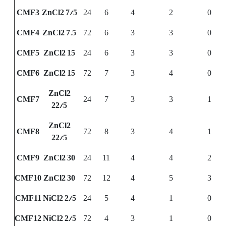
CMF3
ZnCl2 7/5
24
6
4
2
0
CMF4
ZnCl2 7.5
72
6
3
3
0
CMF5
ZnCl2 15
24
6
3
3
0
CMF6
ZnCl2 15
72
7
3
4
0
ZnCl2
CMF7
24
7
3
3
1
22/5
ZnCl2
CMF8
72
8
3
4
1
22/5
CMF9
ZnCl2 30
24
11
4
4
2
CMF10
ZnCl2 30
72
12
4
5
3
CMF11
NiCl2 2/5
24
5
4
1
0
CMF12
NiCl2 2/5
72
4
3
1
0