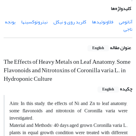
کلیدواژه‌ها
آناتومی
فلاونوئیدها
کلرید روی و نیکل
نیتروتوکسین‏ها
یونجه
تاجی
عنوان مقاله
English
The Effects of Heavy Metals on Leaf Anatomy, Some
Flavonoids and Nitrotoxins of Coronilla varia L. in
Hydroponic Culture
چکیده
English
Aim: In this study, the effects of Ni and Zn to leaf anatomy,
some flavonoids and nitrotoxin of Coronilla varia were
investigated.
Material and Methods: 40 days aged grown Coronilla varia L.
plants in equal growth condition were treated with different