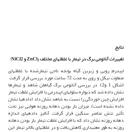
نتایج
تغییرات آناتومی برگ در تیمار با غلظت‏های مختلف
ZnCl
و
NiCl2
:
2
اپیدرم رویی و زیرین گیاه یونجه ‏تاجی تیمارشده با غلظت‏های
متفاوت نیکل و روی به مدت 72 ساعت مورد بررسی قرار گرفت
(شکل 1 و2). در بررسی آناتومی برگ گیاهان شاهد و تیمارها
نشان داده شد که دیواره سلول‏های اپیدرمی با افزایش غلظت تیمار
افزایش چین خوردگی را نسبت به شاهد نشان داد (داده‏ها نشان
داده نشده است). میزان باز بودن دهانه روزنه هوایی نیز تحت
تأثیر تنش عناصر سنگین قرار گرفت. آنالیز داده‏های اندازه
دهانه روزنه نشان داد که با افزایش غلظت تیمار باز بودن دهانه
روزنه به طور معنی‏داری کاهش یافت و در غلظت‏های بالاتر تیمار این