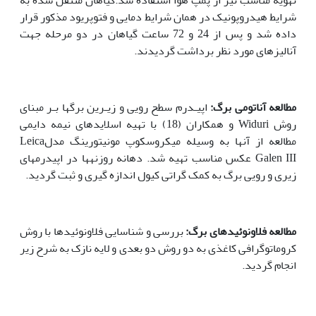
شرایط هیدروپونیک در همان شرایط دمایی و فتوپریود مذکور قرار
داده شد و پس از 24 و 72 ساعت گیاهان در دو مرحله جهت
آنالیزهای مورد نظر برداشت گردیدند.
مطالعه آناتومی برگ
:‌
اپیـدرم سطح رویی و زیـرین برگ‏ها بـر مبنای
روش Widuri و همکاران (18) با تهیه اسلایدهای نیمه دایمی
مطالعه از آنها به وسیله میکروسکوپ مونیتورینگ مدلLeica
Galen III عکس مناسب تهیه شد. دهانه روزنه‏ها در اپیدرم‏های
زیری و رویی برگ به کمک گراتی کیول اندازه گیری و ثبت گردید.
مطالعه فلاونوئیدهای برگ:
بررسی و شناسایی فلاونوئیدها با روش
کروماتوگرافی کاغذی به دو روش دو‌ بعدی و لایه نازک به شرح زیر
انجام گردید.