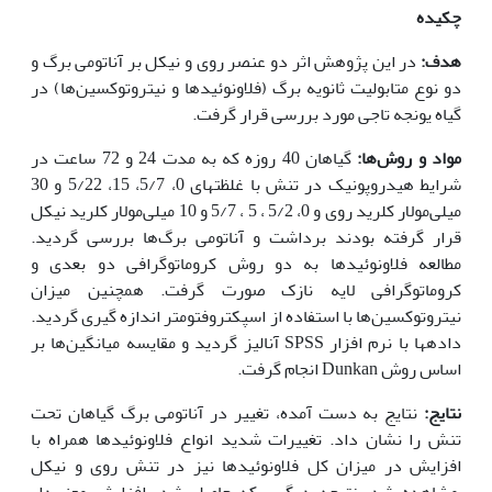
چکیده
هدف:
در این پژوهش اثر دو عنصر روی و نیکل بر آناتومی برگ و
دو نوع متابولیت‌ ثانویه برگ (فلاونوئیدها و نیتروتوکسین‌ها) در
گیاه یونجه تاجی مورد بررسی قرار گرفت.
مواد و روش‌ها:
گیاهان 40 روزه که به مدت 24 و 72 ساعت در
شرایط هیدروپونیک در تنش با غلظت‏های 0، 5/7، 15، 5/22 و 30
میلی‌مولار کلرید روی و 0، 5/2 ، 5 ، 5/7 و 10 میلی‌مولار کلرید نیکل
قرار گرفته بودند برداشت و آناتومی برگ‌ها بررسی گردید.
مطالعه فلاونوئیدها به دو روش کروماتوگرافی دو بعدی و
کروماتوگرافی لایه نازک صورت گرفت. همچنین میزان
نیتروتوکسین‌ها با استفاده از اسپکتروفتومتر اندازه گیری گردید.
داده‏ها با نرم افزار SPSS آنالیز گردید و مقایسه میانگین‌ها بر
اساس روش Dunkan انجام گرفت.
نتایج:
نتایج به دست آمده، تغییر در آناتومی برگ گیاهان تحت
تنش را نشان داد. تغییرات شدید انواع فلاونوئیدها همراه با
افزایش در میزان کل فلاونوئیدها نیز در تنش روی و نیکل
مشاهده شد. نتیجه دیگری که حاصل شد، افزایش معنی‌دار