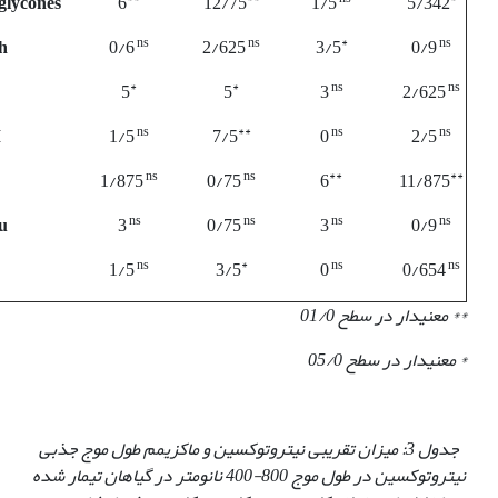
glycones
6
12/75
1/5
5/342
ns
ns
*
ns
h
0/6
2/625
3/5
0/9
*
*
ns
ns
5
5
3
2/625
ns
**
ns
ns
M
1/5
7/5
0
2/5
ns
ns
**
**
1/875
0/75
6
11/875
ns
ns
ns
ns
u
3
0/75
3
0/9
ns
*
ns
ns
1/5
3/5
0
0/654
** معنی‏دار در سطح 01/0
* معنی‏دار در سطح 05/0
جدول 3: میزان تقریبی نیتروتوکسین و ماکزیمم طول موج جذبی
نیتروتوکسین در طول موج 800-400 نانومتر در گیاهان تیمار شده