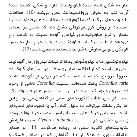
نیاز به شکل احیاء شده فلاونوئیدها دارد و شکل اکسید شده
آن‌ها تنها به عنوان پرواکسیدانت عمل می‌کند (10). مطالعات
فلاونوئیدهای برگ 6 گونه لگوم آلوده به آلاینده های فلوئورایدی با
استفاده از روش کروماتوگرافی نشان داد که تغییر در تعداد،
مقدار و نوع فلاونوئیدهای گیاهان آلوده نسبت به شاهد رخ
می‌دهد و تغییر ترکیبات فلاونوئیدی می‏تواند در پاسخ به تنش
آلودگی و نوعی سازش با شرایط نامساعد محیطی باشد (13).
نیتروتوکسین‌ها یا نیتروگلوکوزیدها ترکیبات نیتروژن‌دار آلیفاتیک
سمی می‌باشند که از لحاظ شیمیایی و ساختاری، استرهای گلوکز 3-
نیترو1-پروپیونیک اسید هستند که در برخی از لگوم‌ها مانند
Coronilla varia
یافت شده‌اند. سمیت
Coronilla
ناشی از وجود
3- نیتروپروپیونیک اسید در آن است. تنش‌های فیزیولوژیکی
سبب افزایش غلظت گلکوزیدهای سمی در گیاهان می‌شود و این
افزایش غلظت می‌تواند به دلیل تنش آب یا کمبودهای تغذیه‌ای
باشد. تنش آبی در گیاهان سبب افزایش سمیت در آن‌ها می‌شود
و تنش خشکی در
Cyperus rotundus
L. سبب افزایش
متابولیت‌های ثانویه سمی در ریشه می‌گردد (14). بر مبنای
تحقیقات نوری و همکاران(15) گیاهانی که در مناطق خشک و