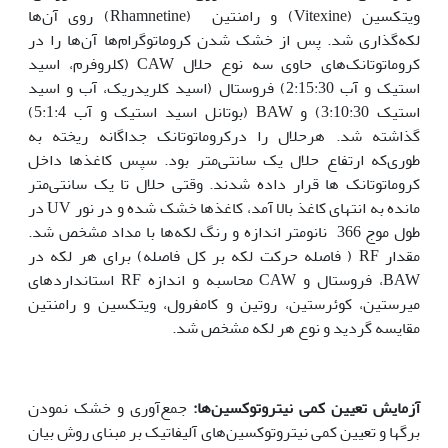
ویتکسین (Vitexine) و رامنتین (Rhamnetine) روی آن‌ها
لکه‌گذاری شد. پس از خشک شدن کروماتوگرام‌ها آن‌ها را در
کروماتوتانک‌های حاوی سه نوع حلال CAW (کلروفرم، اسید
استیک و آب 2:15:30) فروستال (اسید کلریدریک، آب و اسید
استیک 3:10:30) و BAW (بوتانل اسید استیک و آب 5:1:4)
گذاشته شد. هرحلال را درکروماتوتانک جداگانه ریخته به
طوری‌که ارتفاع حلال یک سانتی‌متر بود. سپس کاغذها داخل
کروماتوتانک ها قرار داده شدند. وقتی حلال تا یک سانتی‌متر
مانده به انتهای کاغذ بالا آمد، کاغذها خشک شده و در نور UV در
طول موج 366 نانومتر اندازه و رنگ لکه‌ها با مداد مشخص شد.
مقدار RF ( فاصله حرکت لکه بر کل فاصله) برای هر لکه در
BAW، فروستال و CAW محاسبه و اندازه RF استانداردهای
میرستین، کوئرستین، روتین و کامفرول، ویتکسین و رامنتین
مقایسه گردید و نوع هر لکه مشخص شد.
آزمایش تعیین کمی نیتروتوکسین‌ها:
جمع‌آوری و خشک نمودن
برگها و تعیین کمی نیتروتوکسین‌های آلیفاتیک بر مبنای روش بیان