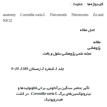
کلیدواژه‌ها
English
anatomy
Coronilla varia L
Flavonoids
Nitrotoxins
Zn and
NiCl2
اصل مقاله
مقاله
پژوهشی
مجله علمی پژوهشی سلول و بافت
جلد 1، شماره 2، زمستان 1389،
20
-
9
تأثیر عناصر سنگین برآناتومی
،
برخی فلاونوئیدها و
نیترو‌توکسین‌های برگ
L.
Coronilla varia
در کشت
هیدروپونیک