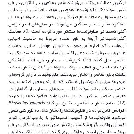
لیگنین دخالت می‌کنند می‌توانند منجر به تغییر در آناتومی در طی
تنش شوند(8). فلاونوئیدها همچنین موجب افزایش در پایداری
دیواره سلولی و ایجاد مانع فیزیکی برای حفاظت سلول‌ها در مقابل
عملکرد مضر عناصر سنگین می‌شوند. در سال‌های اخیر خواص
آنتی‌اکسیدانی فلاونوئیدها بیشتر مورد توجه است (9). فعالیت
آنتی‌اکسیدانی آن‌ها به طور عمده مربوط به خاصیت احیایی
آن‌هاست که اجازه می‌دهد به عنوان عوامل احیایی، دهندة
هیدروژن، برطرف‌کننده‌های اکسیژن منفرد و همبند شوندگان با
عناصر عمل کنند (10). گزارشات بسیار زیادی، القاء انباشتگی
ترکیبات فنلیکی و فعالیت پراکسیدازها در گیاهان تیمار شده با
غلظت بالای عناصر را نشان می‌دهند. فلاونوئیدها دارای گروه‌های
هیدروکسیل و کربوکسیل هستند که قادرند به طور اختصاصی به
عناصر سنگین باند شوند (11). ریشه‌های بسیاری از گیاهان در
معرض عناصر سنگین، میزان بالای تولید فلاونوئیدها را دارند
(12). نتایج تیمار با عناصر سنگین در گیاه
Phaseolus vulgaris
افزایش قابل توجه در فلاونوئیدها را نشان داد. به طور کلی تصور
می‌شود فلاونوئیدها از آسیب اکسیداتیو با جاروب کردن انواع
اکسیژن واکنش‌گر و شکستن واکنش‌های زنجیری رادیکالی در طی
پروکسیداسیون لیپیدی جلوگیری می‌کنند. این اثرات اکسیداتیوی