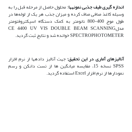
اندازه گیری طیف جذبی نمونه‏ها
: محلول حاصل از مرحله قبل را به
وسیله کاغذ صافی صاف کرده و میزان جذب هر یک از لوله‌ها در
طول موج 400-800 نانومتر به کمک دستگاه اسپکتروفتومتر
مدلCE 4400 UV VIS DOUBLE BEAM SCANNING
SPECTROPHOTOMETER خوانده شد و نتایج ثبت گردید.
آنالیزهای آماری در این تحقیق:
جهت آنالیز داده‏ها از نرم افزار
SPSS نسخه 15، مقایسه میانگین ها از تست دانکن و رسم
نمودارها از نرم افزار Excel استفاده گردید.