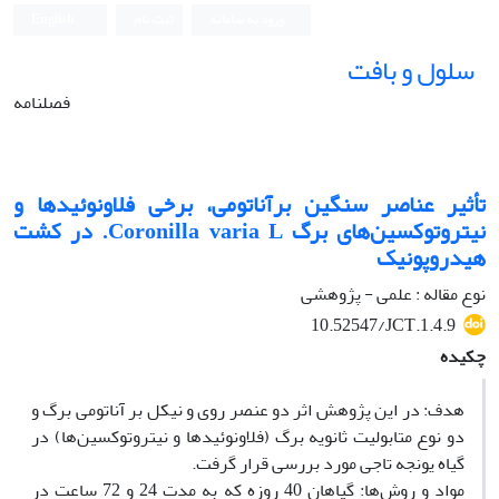
ورود به سامانه
ثبت نام
English
سلول و بافت
فصلنامه
تأثیر عناصر سنگین برآناتومی، برخی فلاونوئیدها و
نیترو‌توکسین‌های برگ Coronilla varia L. در کشت
هیدروپونیک
نوع مقاله : علمی - پژوهشی
10.52547/JCT.1.4.9
چکیده
هدف: در این پژوهش اثر دو عنصر روی و نیکل بر آناتومی برگ و
دو نوع متابولیت‌ ثانویه برگ (فلاونوئیدها و نیتروتوکسین‌ها) در
گیاه یونجه تاجی مورد بررسی قرار گرفت.
مواد و روش‌ها: گیاهان 40 روزه که به مدت 24 و 72 ساعت در