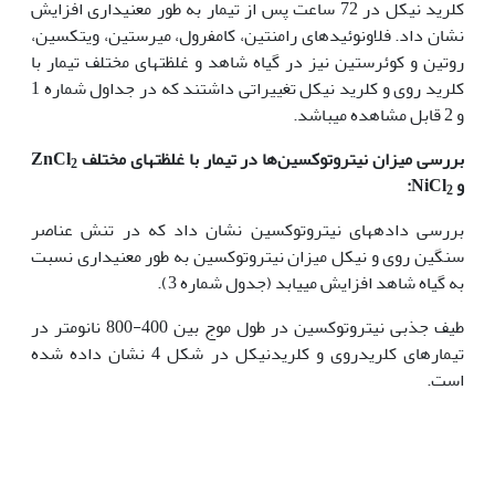
کلرید نیکل در 72 ساعت پس از تیمار به طور معنی‏داری افزایش
نشان داد. فلاونوئیدهای رامنتین، کامفرول، میرستین، ویتکسین،
روتین و کوئرستین نیز در گیاه شاهد و غلظت‏های مختلف تیمار با
کلرید روی و کلرید نیکل تغییراتی داشتند که در جداول شماره 1
و 2 قابل مشاهده می‏باشد.
بررسی میزان نیتروتوکسین‌ها در تیمار با غلظت‏های مختلف
ZnCl
2
و
NiCl
:
2
بررسی داده‏های نیتروتوکسین نشان داد که در تنش عناصر
سنگین روی و نیکل میزان نیتروتوکسین به طور معنی‏داری نسبت
به گیاه شاهد افزایش می‏یابد (جدول شماره 3).
طیف جذبی نیتروتوکسین در طول موج بین 400-800 نانومتر در
تیمارهای کلریدروی و کلریدنیکل در شکل 4 نشان داده شده
است.