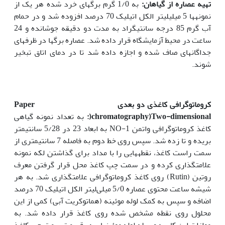
تهیه عصاره از گیاهان:
به 1/0 گرم برگ‏های خرد شده هر یک از
نمونه‏ها 5 میلی‏لیتر الکل اتیلیک 70 درصد افزوده شد و در حمام
آب گرم 85 درجه سانتی‏گراد به مدت دو دقیقه جوشانده و 24
ساعت در محیط آزمایشگاه قرار داده شد. عصاره برگ‏ها در ظرف‏های
جداگانه‏ای صاف شده و اجازه داده شد تا در دمای اتاق تبخیر
شوند.
کروماتوگرافی کاغذی دو بعدی
Paper
Two-dimensional
chromatography)
(
:
به تعداد نمونه گیاهی
کاغذ کروماتوگرافی واتمن NO-1 به ابعاد 23 در 5/28 سانتی‏متر
بریده و تا زده شد. سپس روی خط دوم به فاصله 7 سانتی‏متری از
سمت راست کاغذ، نقطه‏هایی را با مداد برای گذاشتن لکه نمونه
علامت‏گذاری کرده و در سمت چپ کاغذ محل قرار گرفتن معرف
روتین (Rutin) روی کاغذ کروماتوگرافی علامت‏گذاری شد. به هر
شیشه ساعت محتوی عصاره 5/0 میلی‌لیتر الکل اتیلیک 70 درصد
اضافه و سپس به کمک لوله موئینه (هماتوکریت آبی) کمی از این
محلول روی نقطه مشخص شده روی کاغذ قرار داده شد. به
موازات این کار به وسیله لوله موئینه‏ای در قسمت سمت چپ کاغذ