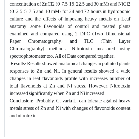
concentration of ZnCl2 (0, 7.5, 15, 22.5 and 30 mM) and NiCl2
(0, 2.5, 5, 7.5 and 10 mM) for 24 and 72 hours in hydroponic
culture and the effects of imposing heavy metals on Leaf
anatomy, some flavonoids of control and treated plants
examined and compared using 2-DPC (Two Dimensional
Paper Chromatography) and TLC (Thin Layer
Chromatography) methods. Nitrotoxin measured using
spectrophotometer too. All of Data compared together.
Results: Results showed anatomical changes in polluted plants
responses to Zn and Ni. In general results showed a wide
changes in leaf flavonoids profile with increases number of
total flavonoids at Zn and Ni stress. However, Nitrotoxin
increased significantly when Zn and Ni increased.
Conclusion: Probably, C. varia L. can tolerate against heavy
metals stress of Zn and Ni with changes of flavonoids content
and nitrotoxin.