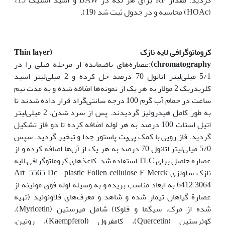
(HOAc) محاسبه و در جدول ثبت شد (19).
کروماتوگرافی لایه نازک
(Thin layer
chromatography)
:عصاره‌های باقیمانده از مرحله قبلی را در
5/1 میلی‌لیتر اتانول 70 درصد حل کرده و 2 میلی‌لیتر اسید
کلریدریک 2 مولار به هر یک از نمونه‌ها اضافه شده و به مدت نیم
ساعت در حمام آب گرم 100 درجه سانتی‌گراد قرار داده شدند تا
به طور کامل هیدرولیز گردیدند. پس از سرد شدن، 2 میلی‌لیتر
اتیل استات 100 درصد به هر لوله اضافه کرده تا دو فاز تشکیل
گردید. فاز رویی با کمک پی‌پت پاستور جدا و تبخیر گردید. سپس
5/0 میلی‌لیتر اتانول 70 درصد به هر یک از آن‌ها اضافه کرده و از
عصاره حاصل برای TLC استفاده شد. کاغذهای کروماتوگرافی لایه
نازک سلولزی Art. 5565 Dc- plastic Folien cellulose F Merck
6412 3064 به ابعاد مناسب بریده و به وسیله لوله فوق موئینه از
عصارة گیاهان تیمار شده و شاهد و معرف‌های فلاونوئید (تهیه
شده از مرک، سیگما و فلوکا) شامل میرستین (Myricetin)،
کوئرستین (Quercetin)، کامفرول (Kaempferol)، روتین،