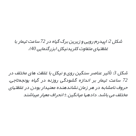
شکل 2: اپیدرم رویی و زیرین برگ گیاه در 72 ساعت تیمار با
غلظت‏های متفاوت کلریدنیکل (بزرگنمایی 40).
شکل 3: تأثیر عناصر سنگین روی و نیکل با غلظت های مختلف در
72 ساعت تیمار بر اندازه گشودگی روزنه در گیاه یونجه‌تاجی.
حروف نامشابه در هر زمان نشان‏دهنده معنی‏دار بودن در غلظت‏های
مختلف می باشد. داده‏ها میانگین
±
انحراف معیار می‏باشند