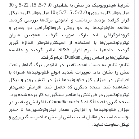
شرایط هیدروپونیک در تنش با غلظت‏های 0، 5/7، 15، 5/22 و 30
میلی‌مولار کلرید روی و 0، 5/2 ، 5 ، 5/7 و 10 میلی‌مولار کلرید نیکل
قرار گرفته بودند برداشت و آناتومی برگ‌ها بررسی گردید.
مطالعه فلاونوئیدها به دو روش کروماتوگرافی دو بعدی و
کروماتوگرافی لایه نازک صورت گرفت. همچنین میزان
نیتروتوکسین‌ها با استفاده از اسپکتروفتومتر اندازه گیری
گردید. داده‏ها با نرم افزار SPSS آنالیز گردید و مقایسه
میانگین‌ها بر اساس روش Dunkan انجام گرفت.
نتایج: نتایج به دست آمده، تغییر در آناتومی برگ گیاهان تحت
تنش را نشان داد. تغییرات شدید انواع فلاونوئیدها همراه با
افزایش در میزان کل فلاونوئیدها نیز در تنش روی و نیکل
مشاهده شد. نتیجه دیگری که حاصل شد، افزایش معنی‌دار
نیتروتوکسین در طی تنش با عناصر سنگین به کار برده شده بود.
نتیجه گیری: احتمالاً گیاه
Coronilla varia L.
با افزایش و تغییر در
میزان فلاونوئیدها و افزایش مقدار نیتروتوکسین‌ها تا حدی
توانسته است در مقابل آسیب ناشی از تنش عناصر سنگین روی و
نیکل مقاومت نماید.