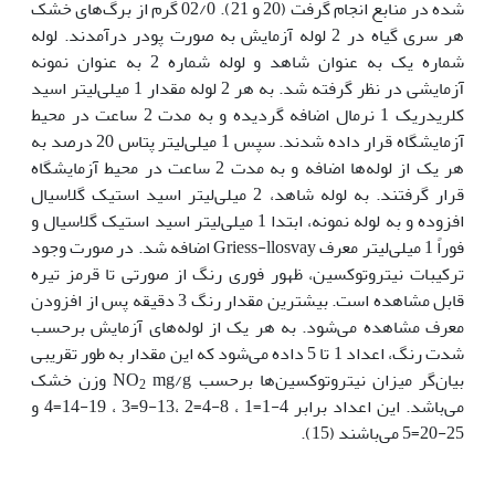
شده در منابع انجام گرفت (20 و 21). 02/0 گرم از برگ‌های خشک
هر سری گیاه در 2 لوله آزمایش به صورت پودر درآمدند. لوله
شماره یک به عنوان شاهد و لوله شماره 2 به عنوان نمونه
آزمایشی در نظر گرفته شد. به هر 2 لوله مقدار 1 میلی‌لیتر اسید
کلریدریک 1 نرمال اضافه گردیده و به مدت 2 ساعت در محیط
آزمایشگاه قرار داده شدند. سپس 1 میلی‌لیتر پتاس 20 درصد به
هر یک از لوله‌ها اضافه و به مدت 2 ساعت در محیط آزمایشگاه
قرار گرفتند. به لوله شاهد، 2 میلی‌لیتر اسید استیک گلاسیال
افزوده و به لوله نمونه، ابتدا 1 میلی‌لیتر اسید استیک گلاسیال و
فوراً 1 میلی‌لیتر معرف Griess-llosvay اضافه شد. در صورت وجود
ترکیبات نیتروتوکسین، ظهور فوری رنگ از صورتی تا قرمز تیره
قابل مشاهده است. بیشترین مقدار رنگ 3 دقیقه پس از افزودن
معرف مشاهده می‌شود. به هر یک از لوله‌های آزمایش برحسب
شدت رنگ، اعداد 1 تا 5 داده می‌شود که این مقدار به طور تقریبی
بیان‌گر میزان نیتروتوکسین‌ها برحسب NO
mg/g وزن خشک
2
می‌باشد. این اعداد برابر 4-1=1 ، 8-4=2 ،13-9=3 ، 19-14=4 و
25-20=5 می‌باشند (15).