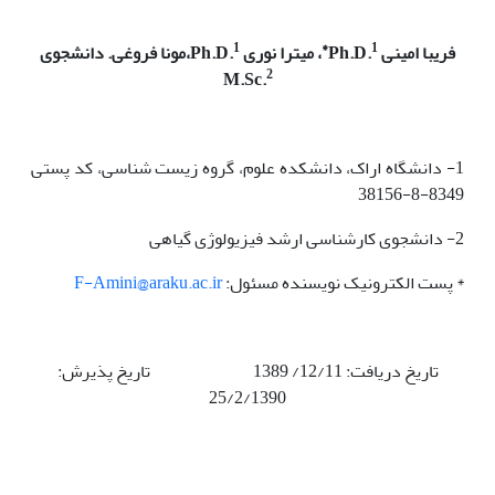
1
1*
فریبا امینی
Ph.D.
، میترا نوری
Ph.D.
،مونا فروغی
.
دانشجوی
2
M.Sc
.
1- دانشگاه اراک، دانشکده علوم، گروه زیست شناسی، کد پستی
8349-8-38156
2- دانشجوی کارشناسی ارشد فیزیولوژی گیاهی
* پست الکترونیک نویسنده مسئول:
F-Amini@araku.ac.ir
تاریخ دریافت: 12/11/ 1389 تاریخ پذیرش:
25/2/1390