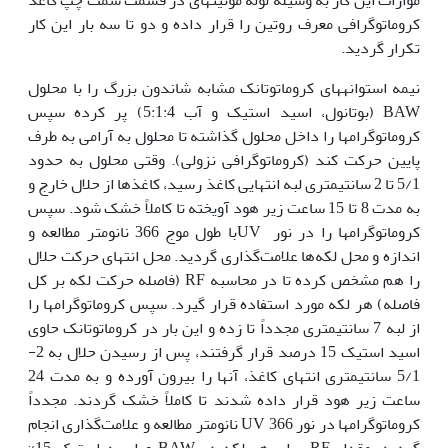
کروماتوگرافی معرف روتین را قرار داده و دو تا سه بار این کار
تکرار گردید.
نیمه استوانه‏های کروماتوتانک مشابه شاندون بزرگ را با محلول
BAW (بوتانول، اسید استیک و آب 5:1:4) پر کرده سپس
کروماتوگرام‏ها را داخل محلول گذاشته تا محلول به آرامی به طرف
پایین حرکت کند (کروماتوگرافی نزولی). وقتی محلول به حدود
5/1 تا 2 سانتی‏متری لبه انتهایی کاغذ رسید، کاغذها از حلال خارج و
به مدت 8 تا 15 ساعت زیر هود آویخته تا کاملاً خشک شود. سپس
کروماتوگرام‏ها را در نور ‏ UVبا طول موج 366 نانومتر مطالعه و
اندازه و محل لکه‌ها علامت‌گذاری گردید. محل انتهای حرکت حلال
را هم مشخص کرده تا در محاسبه RF (فاصله حرکت لکه بر کل
فاصله) هر لکه مورد استفاده قرار گیرد. سپس کروماتوگرام‏ها را
از لبه 7 سانتی‏متری مجدداً تا زده و این بار در کروماتوتانک حاوی
اسید استیک 15 درصد قرار گرفتند، پس از رسیدن حلال به 2-
5/1 سانتی‏‏متری انتهای کاغذ، آن‏ها را بیرون آورده و به مدت 24
ساعت زیر هود قرار داده شدند تا کاملاً خشک گردند. مجدداً
کروماتوگرام‏ها در نور UV 366 نانومتر مطالعه و علامت‌گذاری انجام
گردید. مقدار RF برای هر لکه در BAW و اسید استیک 15%