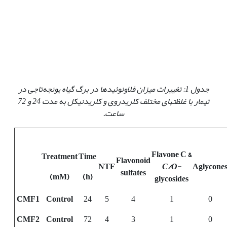
جدول 1: تغییرات میزان فلاونوئیدها در برگ گیاه یونجه‌تاجی در
تیمار با غلظت‏های مختلف کلریدروی و کلریدنیکل به مدت 24 و 72
ساعت.
Flavone C &
Treatment
Time
Flavonoid
NTF
C/O
-
Aglycone
sulfates
(mM)
(h)
glycosides
CMF1
Control
24
5
4
1
0
CMF2
Control
72
4
3
1
0