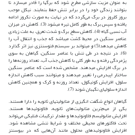
به عنوان مزیت سازشی مطرح شود که برگ‏ها را قادر می‏سازد تا
بتوانند زندگی خود را در برابر تنش حفظ بنمایند. نیکل موجب
بروز کلروز در برگ می‌گردد که در نهایت به صورت نکروز ادامه
یافته و سپس برگ به طور کامل تیره می‏شود (3). کاهش در میزان
آب نسبی گیاه (4)، کاهش سطح برگ و شدت تعرق، به علت زیادی
عناصر سنگین در محیط کشت می‏باشد که جذب و انتقال آب را
کاهش می‏دهد(5)
و
می‏تواند بر سیستم فتوسنتزی نیز اثر گذارد
(6). در نتیجه در طی تنش با عناصر سنگین، گیاهان به سوی
پژمردگی رفته و به طور کلی با کاهش جذب آب، تعداد روزنه‌ها را
در برگ افزایش می‏دهند. مشخص شده است که عناصر سنگین
ساختار اپیدرمی را تغییر می‏دهند و می‏توانند سبب کاهش اندازه
سلول، افزایش کوتیکول، تعداد روزنه و کرک و همچنین کاهش
اندازه سلول‏های نگهبان شوند (7).
گیاهان انواع شگفت انگیزی از متابولیت‏های ثانویه را دارا هستند.
یکی از مهم‌ترین متابولیت‌های ثانویه، فلاونوئیدها هستند.
افزایش متابولیسم فلاونوئیدها و مقدار ترکیبات فنلیکی می‌تواند
تحت فاکتورهای محیطی مختلف و شرایط تنشی مشاهده شود.
افزایش فلاونوئیدهای محلول مانند آن‌هایی که در بیوسنتز