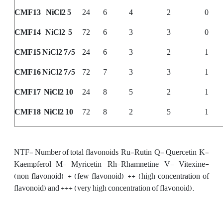
CMF13
NiCl2 5
24
6
4
2
0
CMF14
NiCl2 5
72
6
3
3
0
CMF15
NiCl2 7/5
24
6
3
2
1
CMF16
NiCl2 7/5
72
7
3
3
1
CMF17
NiCl2 10
24
8
5
2
1
CMF18
NiCl2 10
72
8
2
5
1
NTF= Number of total flavonoids, Ru=Rutin, Q= Quercetin, K=
Kaempferol M= Myricetin, Rh=Rhamnetine, V= Vitexine-
(non flavonoid), + (few flavonoid), ++ (high concentration of
flavonoid) and +++ (very high concentration of flavonoid).