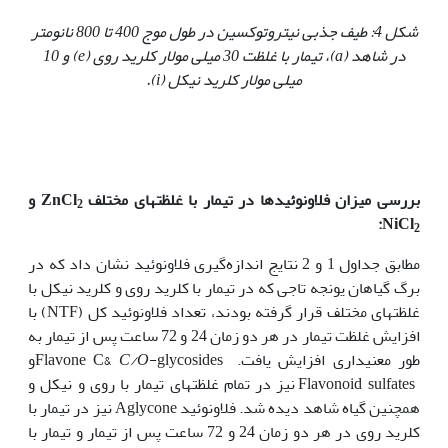
شکل 4: طیف جذبی نیتروتوکسین در طول موج 400 تا 800 نانومتر
در شاهد
(a)
، تیمار با غلظت 30 میلی مولار کلرید روی
(e)
و 10
میلی مولار کلرید نیکل
(i)
.
بررسی میزان فلاونوئیدها در تیمار با غلظت
های مختلف
ZnCl
و
2
:
NiCl
2
مطابق جداول 1 و 2 نتایج اندازه‌گیری فلاونوئید نشان داد که در
برگ گیاهان یونجه ‌تاجی که در تیمار با کلرید روی و کلرید نیکل با
غلظت‏های مختلف قرار گرفته بودند، تعداد فلاونوئید کل (NTF) با
افزایش غلظت تیمار در هر دو زمان 24 و 72 ساعت پس از تیمار به
طور معنی‏داری افزایش یافت. Flavone C&
C/O
-glycosidesو
Flavonoid sulfates نیز در تمام غلظت‏های تیمار با روی و نیکل و
همچنین گیاه شاهد دیده شد. فلاونوئید Aglycone نیز در تیمار با
کلرید روی در هر دو زمان 24 و 72 ساعت پس از تیمار و تیمار با