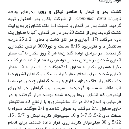
کشت
بذر و تیمار با عناصر نیکل و روی:
بذرهای یونجه
تاجی(
Coronilla Varia
L.) از شرکت پاکان بذر اصفهان تهیه
گردید. کشت بذر در گلدان با نسبت 1:1 خاک کشاورزی به پرلیت
کشت گردید. پس از کشت 20 بذر در هر گلدان، آنها با محلول یک
دوم هوگلند (17) آبیاری و در اتاق کشت با دمای 2 ± 25 درجه
سانتی‏گراد و فتوپریود 8/16 ساعت و نور3000 لوکس نگهداری
گردیدند. در مراحل اولیه گلدان‌ها هر 2 روز یکبار با آب مقطر
آبیاری شده و در مراحل بعد از جوانه‌زنی (بعد از 2 هفته از کشت
بذر) هفته‏ای یکبار با محلول 2/1هوگلند و یک بار با آب مقطر
آبیاری شدند. برای انجام تیمار فلزات سنگین، گیاهان 40 روزه با
دقت کامل از خاک مرطوب خارج و ریشه گیاهان چندین مرتبه با
آب مقطر شستشو گردیدند. سپس این گیاهان در لوله‏های
اپندرفی که انتهای آن‌ها بریده شده بودند قرار گرفتند و در
ظرف‏هایی با اندازه 30 در 15 سانتی‏متری و با ارتفاع 20 سانتی‏متر
حاوی محلول 2/1 هوگلند به عنوان شاهد و 2/1 هوگلند همراه با
غلظت های 5/2، 5، 5/7 و 10 میلی‌مولار کلرید نیکل و 5/7 ، 15،
5/22 و 30 میلی‌مولار کلرید روی قرار داده شدند. برای انجام
تهویه مناسب نیز از پمپ هوا استفاده شد.گیاهان منتقل شده به