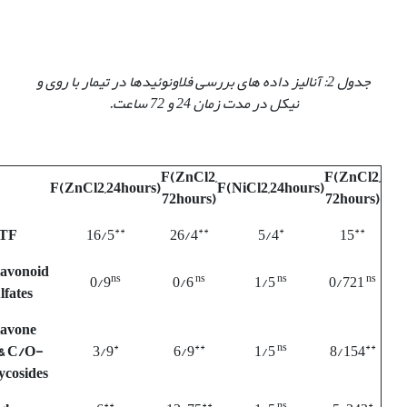
جدول 2: آنالیز داده های بررسی فلاونوئیدها در تیمار با روی و
نیکل در مدت زمان 24 و 72 ساعت.
F(ZnCl2,
F(ZnCl2,
F(ZnCl2,24hours)
F(NiCl2,24hours)
72hours)
72hours)
**
**
*
**
TF
16/5
26/4
5/4
15
lavonoid
ns
ns
ns
ns
0/9
0/6
1/5
0/721
lfates
lavone
*
**
ns
**
& C/O-
3/9
6/9
1/5
8/154
ycosides
**
**
ns
*