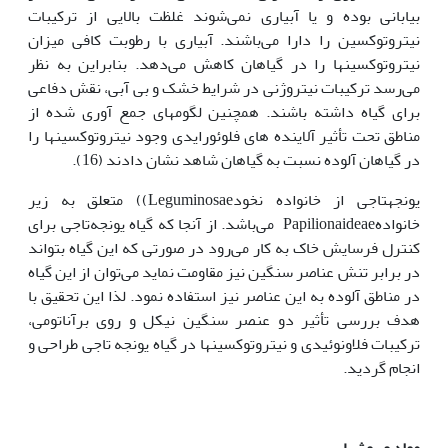
بیابانی بوده و یا آبیاری نمی‌شوند غلظت بالایی از ترکیبات
نیتروتوکسین را دارا می‌‌باشند. آبیاری با رطوبت کافی میزان
نیتروتوکسین‏ها را در گیاهان کاهش می‌دهد. بنابراین به نظر
می‌رسد ترکیبات نیتروژنی در شرایط خشک و بی آبی، نقش دفاعی
برای گیاه داشته باشند. همچنین لگوم‏های جمع آوری شده از
مناطق تحت تأثیر آلاینده های فلوئورایدی وجود نیتروتوکسین‏ها را
در گیاهان آلوده نسبت به گیاهان شاهد نشان دادند (16).
یونجه‏تاجی از خانواده نخودLeguminosae)) متعلق به زیر
خانوادهPapilionaideae می‌باشد. از آنجا که گیاه یونجه‌تاجی برای
کنترل فرسایش خاک به کار می‌رود در صورتی که این گیاه بتواند
در برابر تنش عناصر سنگین نیز مقاومت نماید می‌توان از این گیاه
در مناطق آلوده به این عناصر نیز استفاده نمود. لذا این تحقیق با
هدف بررسی تأثیر دو عنصر سنگین نیکل و روی برآناتومی،
ترکیبات فلاونوئیدی و نیتروتوکسین‏ها در گیاه یونجه تاجی طراحی و
انجام گردید.
مواد و روش‏ها