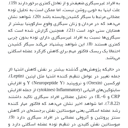
به افراد غیرسیگاری ضعیف‌تر و از تعادل کمتری برخوردارند (19).
علت اینها به خوبی روشن نیست، اما ممکن است به تحلیل توده
عضلانی مرتبط با سیگار کشیدن وابسته باشد (20). شواهد نشان
می‌دهد که در مردان و زنان سیگاری وقوع سارکوپنیا بیشتر از
همتایان سنی خود است (21)، همچنین گزارش شده است که
سیگاری‌ها نسبت به افراد غیرسیگاری دارای توده بدون چربی
کمتری هستند (8). این شواهد پیشنهاد می‌کند سیگار کشیدن
احتمالا یک ریسک فاکتور مهم برای کاهش کارکرد عضله اسکلتی
می‌باشد.
در حالیکه پ‍ژوهش‌های گذشته بیشتر بر نقش کاهش اشتها (از
جمله تغییر در عوامل تنظیم کننده اشتها مثل لپتین (Leptin)،
اورکسین (Orexin) و نروپپتید Y (Neuropeptide Y) و افزایش
سایتوکین‌های التهابی (Inflammatory (cytokines از جمله افزایش
CRP و IL-6) در تحلیل عضلانی افراد سیگاری تاکید داشتند
(7،8،22)، اما شواهد اخیر نشان می‌دهد که فاکتور مهار کننده
رشد عضله اسکلتی یعنی میوستاتین نقش برجسته‌ای در کاهش
سنتز پروتئین و آتروفی عضلانی در افراد سیگاری دارد (9).
میوستاتین نقش کلیدی در تنظیم توده عضله اسکلتی دارد و