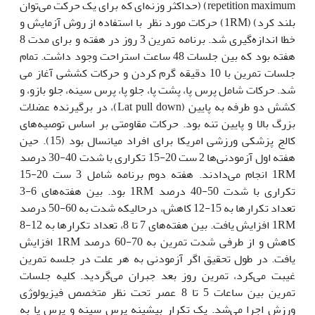
repetition maximum) (حداکثر وزنه‌ای که برای یک حرکت می‌توان
بلند کرد) (1RM) حرکات مورد نظر با استفاده از روش آزمایش و
خطا اندازه‌گیری شد. برنامه تمرین 3 روز در هفته و برای مدت 8
هفته بود که بین جلسات 48 ساعت استراحت وجود داشت. تمام
جلسات تمرین با 10 دقیقه گرم کردن و حرکات کششی آغاز می
شد. حرکات شامل پرس پا، پشت پا، جلو پا، پرس سینه، جلو بازو، و
کشش دو طرفه به پایین (Lat pull down)، در برگیرنده عضلات
بزرگ بالا و پایین تنه بود. حرکات مقاومتی بر اساس توصیه‌های
کالج پزشکی ورزشی امریکا برای افراد میانسال بود (15). حین
هفته اول آزمودنی‌ها 2 ست 20-15 تکراری با شدت 40-30 درصد
1RM انجام می‌دادند. هفته دوم برنامه شامل 3 ست 20-15
تکراری با شدت 50-40 درصد 1RM بود. بین هفته‌های 6-3
تعداد تکرارها به 15-12 کاهش، درحالیکه شدت به 60-50 درصد
1RM افزایش یافت. بین هفته‌های 7 تا 8، تعداد تکرارها به 12-8
کاهش و از طرفی شدت تمرین به 70-60 درصد 1RM افزایش
یافت. در طول تحقیق اگر آزمودنی به هر علت در جلسه تمرین
غیبت می‌کرد، تمرین روز بعد جبران می‌گردید. کلیه جلسات
تمرین بین ساعات 5 تا 8 عصر تحت نظر متخصص فیزیولوژی
ورزش اجرا می‌شد. یک تکرار بیشینه پرس سینه و پرس پا به