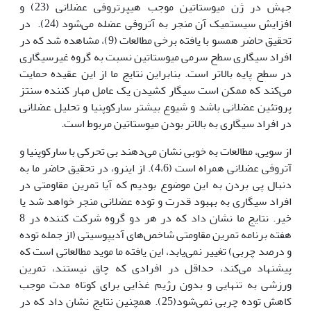
جهش در ژن میوستاتین موجب هیپرتروفی عضلانی (23) و
افزایش سیستمیک آن منجر به آتروفی عضله می‌شود (24). در
تحقیق حاضر همسو با یافته برخی مطالعات (9)، مشاهده شد که در
افراد سیگاری سطح سرمی میوستاتین نسبت به گروه غیرسیگاری
در سطح پایه بالاتر است. بنابراین نتایج ما از این عقیده حمایت
می‌کند که ممکن است سیگار کشیدن یک عامل مهار ‌کننده سنتز
پروتئین عضلانی باشد و شیوع بیشتر سارکوپنیا و تحلیل عضلانی
در افراد سیگاری به بالاتر بودن میوستاتین مربوط است.
از سویی، مطالعات به خوبی نشان می‌دهند بی تحرکی با سارکوپنیا و
آتروفی عضلانی همراه است (4،6). از اینرو، در تحقیق حاضر ما به
دنبال پی بردن به این موضوع بودیم که آیا تمرین مقاومتی در
افراد سیگاری به بهبود قدرت و توده عضلانی منجر خواهد شد یا
خیر. نتایج ما نشان داد که در هر دو گروه شرکت کننده در 8
هفته برنامه تمرین مقاومتی شاخص‌های آدیپوسیتی (از جمله توده
و درصد چربی) تغییر نمی‌یابد، این یافته ما موید مطالعاتی است که
پیشنهاد می‌کند، حداقل در افرادی که چاق نیستند، تمرین
ورزشی به تنهایی و بدون رژیم غذایی برای کوتاه مدت موجب
کاهش توده چربی نمی‌شود(25). همچنین نتایج نشان داد که در