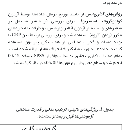
درصد بود.
روش‌های آماری:
پس از تایید توزیع نرمال داده‌ها توسط آزمون
کولموگروف- اسمیرنوف، برای بررسی اثر متغیر مستقل بر
متغیرهای وابسته از آزمون آنالیز واریانس دو طرفه با اندازه‌های
مکرر (زمان-گروه) استفاده شد و برای بررسی ارتباط بین CRP با
توده عضله و قدرت عضلانی از همبستگی پیرسون استفاده
گردید. داده‌ها بصورت میانگین± انحراف معیار ارائه شده است
.
تمام عملیات آماری تحقیق توسط نرم‌افزار SPSS نسخه 00/15
انجام شد و سطح معنی‌داری آزمون‌ها 05/0P< در نظر گرفته شد.
جدول 1. ویژگی‌های بالینی، ترکیب بدنی و قدرت عضلانی
آزمودنی‌ها قبل و بعد از مداخله.
گروه سیگاری