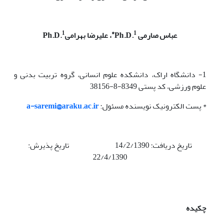
1
1*
عباس صارمی
Ph.D.
، علیرضا بهرامی
D.
Ph.
1- دانشگاه اراک، دانشکده علوم انسانی، گروه تربیت بدنی و
علوم ورزشی، کد پستی 8349-8-38156
* پست الکترونیک نویسنده مسئول:
a-saremi@araku.ac.ir
تاریخ دریافت: 14/2/1390 تاریخ پذیرش:
22/4/1390
چکیده