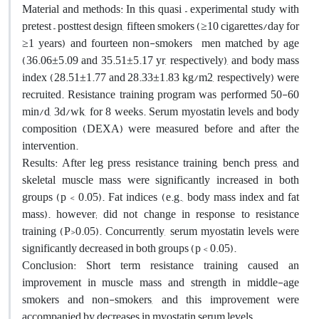
Material and methods: In this quasi – experimental study with
pretest – posttest design, fifteen smokers (≥10 cigarettes/day for
≥1 years) and fourteen non-smokers men matched by age
(36.06±5.09 and 35.51±5.17 yr, respectively), and body mass
index (28.51±1.77 and 28.33±1.83 kg/m2, respectively) were
recruited. Resistance training program was performed 50-60
min/d, 3d/wk, for 8 weeks. Serum myostatin levels and body
composition (DEXA) were measured before and after the
intervention.
Results: After leg press resistance training, bench press, and
skeletal muscle mass were significantly increased in both
groups (p < 0.05). Fat indices (e.g., body mass index and fat
mass). however; did not change in response to resistance
training (P>0.05). Concurrently, serum myostatin levels were
significantly decreased in both groups (p < 0.05).
Conclusion: Short term resistance training caused an
improvement in muscle mass and strength in middle-age
smokers and non-smokers, and this improvement were
accompanied by decreases in myostatin serum levels.