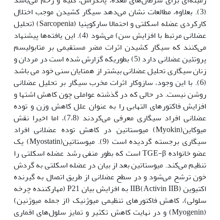
(3). بعلاوه، مطالعات نشان می‌دهد سیگار کشیدن موجب اختلال
کارکردی عضله اسکلتی و احتمالا سارکوپنیا (Sarcopenia) (تحلیل
عضلانی مرتبط با افزایش سن) می‌شود (4). این یافته‌ها پیشنهاد
می‌کنند که سیگار کشیدن اثرات مضر مستقیمی بر متابولیسم
پروتئین عضلانی دارد (5) بطوریکه گزارش شده است در مردان و
زنان سیگاری تحلیل عضلانی بیشتر از همتایان سنی خود می باشد
(6). با این وجود، سازوکار اثرات مخرب سیگار بر تحلیل عضلانی
روشن نیست. در حالی که در گذشته عواملی چون کاهش اشتها و
افزایش فاکتورهای التهابی را به عنوان علل کاهش وزن و توده
عضلانی افراد سیگاری معرفی می‌کردند (7،8)، اما اخیرا نقش
میوکاین(Myokin) میوستاتین در کاهش توده عضلانی افراد
سیگاری برجسته گردیده است (9). میوستاتین(Myostatin) یک
عضو خانواده TGE-β است که بطور منفی رشد عضله اسکلتی را
تنظیم می‌کند. میوستاتین بعد از بیان در عضله اسکلتی به گردش
خون ترشح می‌شود و در سطح عضلانی از طریق اتصال به گیرنده
اکتیوین IIB(Activin IIB) به افزایش بیان P21 (مهارکننده چرخه
سلولی)، کاهش فاکتورهای تنظیمی میوژنیک (از جمله میوژنین)
(Myogenin) و در نهایت کاهش تکثیر و تمایز سلول‌های اقماری