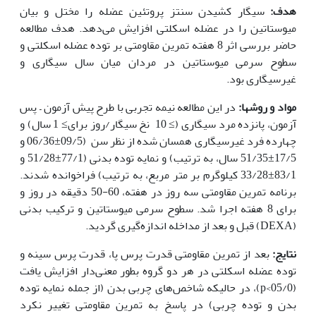
هدف:
سیگار کشیدن سنتز پروتئین عضله را مختل و بیان
میوستاتین را در عضله اسکلتی افزایش می‌دهد. هدف مطالعه
حاضر بررسی اثر 8 هفته تمرین مقاومتی بر توده عضله اسکلتی و
سطوح سرمی میوستاتین در مردان میان سال سیگاری و
غیرسیگاری بود.
مواد و روش‏ها:
در این مطالعه نیمه تجربی با طرح پیش آزمون – پس
آزمون، پانزده مرد سیگاری (≥ 10 نخ سیگار/روز برای≥ 1 سال) و
چهارده فرد غیرسیگاری همسان شده از نظر سن (09/5±06/36 و
17/5±51/35 سال، به ترتیب) و نمایه توده بدنی (77/1±51/28 و
83/1±33/28 کیلوگرم بر متر مربع، به ترتیب) فراخوانده شدند.
برنامه تمرین مقاومتی سه روز در هفته، 60-50 دقیقه در روز و
برای 8 هفته اجرا شد. سطوح سرمی میوستاتین و ترکیب بدنی
(DEXA) قبل و بعد از مداخله اندازه‌گیری گردید.
نتایج:
بعد از تمرین مقاومتی قدرت پرس پا، قدرت پرس سینه و
توده عضله اسکلتی در هر دو گروه بطور معنی‌دار افزایش یافت
(05/0>p)، در حالیکه شاخص‌های چربی بدن (از جمله نمایه توده
بدن و توده چربی) در پاسخ به تمرین مقاومتی تغییر نکرد