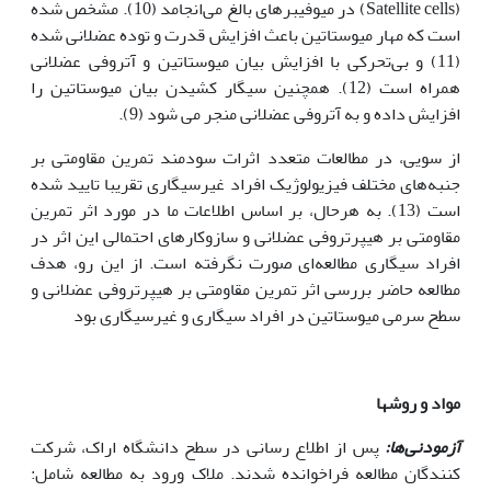
(Satellite cells) در میوفیبرهای بالغ می‌انجامد (10). مشخص شده
است که مهار میوستاتین باعث افزایش قدرت و توده عضلانی ‌شده
(11) و بی‌تحرکی با افزایش بیان میوستاتین و آتروفی عضلانی
همراه است (12). همچنین سیگار کشیدن بیان میوستاتین را
افزایش داده و به آتروفی عضلانی منجر می شود (9).
از سویی، در مطالعات متعدد اثرات سودمند تمرین مقاومتی بر
جنبه‌های مختلف فیزیولوژیک افراد غیر‌سیگاری تقریبا تایید شده
است (13). به هرحال، بر اساس اطلاعات ما در مورد اثر تمرین
مقاومتی بر هیپرتروفی عضلانی و سازوکارهای احتمالی این اثر در
افراد سیگاری مطالعه‌ای صورت نگرفته است. از این رو، هدف
مطالعه حاضر بررسی اثر تمرین مقاومتی بر هیپرتروفی عضلانی و
سطح سرمی میوستاتین در افراد سیگاری و غیرسیگاری بود
مواد و روش‏ها
آزمودنی‌ها:
پس از اطلاع رسانی در سطح دانشگاه اراک، شرکت
کنندگان مطالعه فراخوانده شدند. ملاک ورود به مطالعه شامل: