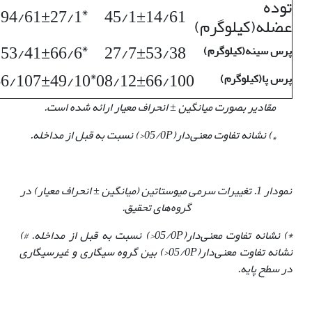
توده
٭
27/1±94/61
45/1±14/61
عضله(کیلوگرم)
٭
66/6±53/41
27/7±53/38
پرس سینه(کیلوگرم)
٭
49/10±66/107
08/12±66/100
پرس پا(کیلوگرم)
مقادیر بصورت میانگین ± انحراف معیار ارائه شده است.
) نشانه تفاوت معنی‌دار(05/0
P<
) نسبت به قبل از مداخله.
٭
نمودار 1. تغییرات سرمی میوستاتین (میانگین
±
انحراف معیار) در
گروه‌های تحقیق.
٭
) نشانه تفاوت معنی‌دار(05/0
P<
) نسبت به قبل از مداخله. #)
نشانه تفاوت معنی‌دار(05/0
P<
) بین گروه سیگاری و غیرسیگاری
در سطح پایه.