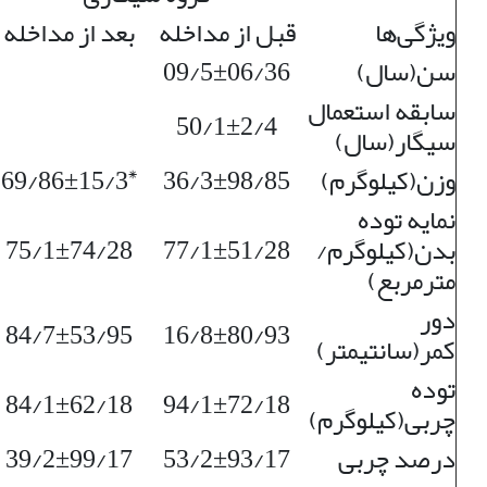
ویژگی‌ها
قبل از مداخله
بعد از مداخله
سن(سال)
09/5±06/36
سابقه استعمال
50/1±2/4
سیگار(سال)
٭
وزن(کیلوگرم)
36/3±98/85
15/3±69/86
نمایه توده
بدن(کیلوگرم/
77/1±51/28
75/1±74/28
مترمربع)
دور
84/7±53/95
16/8±80/93
کمر(سانتیمتر)
توده
84/1±62/18
94/1±72/18
چربی(کیلوگرم)
درصد چربی
53/2±93/17
39/2±99/17