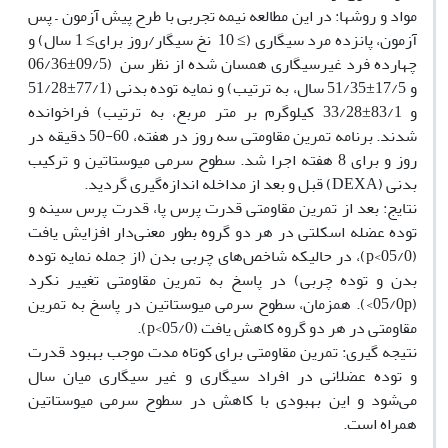
مواد و روش‏ها: در این مطالعه نیمه تجربی با طرح پیش آزمون – پس
آزمون، پانزده مرد سیگاری (≥ 10 نخ سیگار/روز برای≥ 1 سال) و
چهارده فرد غیرسیگاری همسان شده از نظر سن (09/5±06/36
و 17/5±51/35 سال، به ترتیب) و نمایه توده بدنی (77/1±51/28
و 83/1±33/28 کیلوگرم بر متر مربع، به ترتیب) فراخوانده
شدند. برنامه تمرین مقاومتی سه روز در هفته، 60-50 دقیقه در
روز و برای 8 هفته اجرا شد. سطوح سرمی میوستاتین و ترکیب
بدنی (DEXA) قبل و بعد از مداخله اندازه‌گیری گردید.
نتایج: بعد از تمرین مقاومتی قدرت پرس پا، قدرت پرس سینه و
توده عضله اسکلتی در هر دو گروه بطور معنی‌دار افزایش یافت
(05/0>p)، در حالیکه شاخص‌های چربی بدن (از جمله نمایه توده
بدن و توده چربی) در پاسخ به تمرین مقاومتی تغییر نکرد
(05/0p>). همزمان، سطوح سرمی میوستاتین در پاسخ به تمرین
مقاومتی در هر دو گروه کاهش یافت (05/0>p).
نتیجه گیری: تمرین مقاومتی برای کوتاه مدت موجب بهبود قدرت
و توده عضلانی در افراد سیگاری و غیر سیگاری میان سال
می‌شود و این بهبودی با کاهش در سطوح سرمی میوستاتین
همراه است.