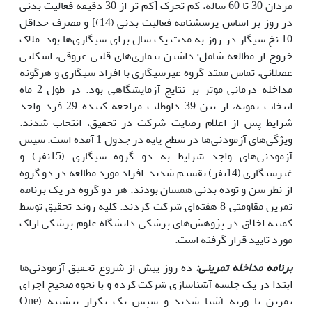
مردان 30 تا 60 ساله، کم تحرک [کم تر از 30 دقیقه فعالیت بدنی
در روز بر اساس پرسشنامه فعالیت بدنی (14)] و مصرف حداقل
10 نخ سیگار در روز به مدت یک سال برای سیگاری‌ها بود. ملاک
خروج از مطالعه شامل: داشتن بیماری‌های قلبی عروقی، اسکلتی
عضلانی، تماس ممتد گروه غیر‌سیگاری با افراد سیگاری و هرگونه
مداخله درمانی موثر بر نتایج آزمایشگاهی بود. در طول 2 ماه
انتخاب نمونه، از بین 39 داوطلب مراجعه کننده 29 فرد واجد
شرایط پس از اعلام رضایت شرکت در تحقیق، انتخاب شدند.
ویژگی‌های آزمودنی‌ها در سطح پایه در جدول 1 آمده است. سپس
آزمودنی‌های واجد شرایط به دو گروه سیگاری (15نفر) و
غیر‌سیگاری (14نفر) تقسیم شدند. افراد مورد مطالعه در دو گروه
از نظر سن و توده بدنی همسان بودند. هر دو گروه در یک برنامه
تمرین مقاومتی 8 هفته‌ای شرکت کردند. کلیه روند تحقیق توسط
کمیته اخلاق در پژوهش‌های پزشکی دانشگاه علوم پزشکی اراک
مورد تایید قرار گرفته است.
برنامه مداخله تمرینی:
ده روز پیش از شروع تحقیق آزمودنی‌ها
ابتدا در یک جلسه آشناسازی شرکت کرده و با نحوه صحیح اجرای
تمرین با وزنه آشنا شدند و سپس یک تکرار بیشینه (One