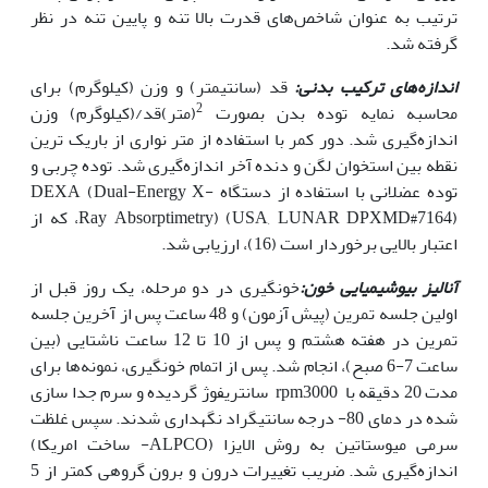
ترتیب به عنوان شاخص‌های قدرت بالا تنه و پایین تنه در نظر
گرفته شد.
اندازه‌های ترکیب بدنی:
قد (سانتیمتر) و وزن (کیلوگرم) برای
2
محاسبه نمایه توده بدن بصورت
(متر)قد/(کیلوگرم) وزن
اندازه‌گیری شد. دور کمر با استفاده از متر نواری از باریک‌ ترین
نقطه بین استخوان لگن و دنده آخر اندازه‌گیری شد. توده چربی و
توده عضلانی با استفاده از دستگاه DEXA (Dual-Energy X-
Ray Absorptimetry) (USA, LUNAR DPXMD#7164)، که از
اعتبار بالایی برخوردار است (16)، ارزیابی شد.
آنالیز بیوشیمیایی خون:
خونگیری در دو مرحله، یک روز قبل از
اولین جلسه تمرین (پیش آزمون) و 48 ساعت پس از آخرین جلسه
تمرین در هفته هشتم و پس از 10 تا 12 ساعت ناشتایی (بین
ساعت 7-6 صبح)، انجام شد. پس از اتمام خونگیری، نمونه‌ها برای
مدت 20 دقیقه با rpm3000 سانتریفوژ گردیده و سرم جدا سازی
شده در دمای 80- درجه سانتیگراد نگهداری شدند. سپس غلظت
سرمی میوستاتین به روش الایزا (ALPCO- ساخت امریکا)
اندازه‌گیری شد. ضریب تغییرات درون و برون گروهی کمتر از 5