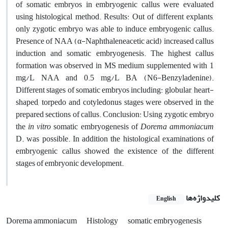
of somatic embryos in embryogenic callus were evaluated
using histological method. Results: Out of different explants,
only zygotic embryo was able to induce embryogenic callus.
Presence of NAA (α-Naphthaleneacetic acid) increased callus
induction and somatic embryogenesis. The highest callus
formation was observed in MS medium supplemented with 1
mg/L NAA and 0.5 mg/L BA (N6-Benzyladenine).
Different stages of somatic embryos including: globular, heart-
shaped, torpedo and cotyledonus stages were observed in the
prepared sections of callus. Conclusion: Using zygotic embryo
the
in vitro
somatic embryogenesis of
Dorema ammoniacum
D. was possible. In addition the histological examinations of
embryogenic callus showed the existence of the different
stages of embryonic development.
کلیدواژه‌ها
English
Dorema ammoniacum
Histology
somatic embryogenesis