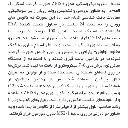
توسط استریومیکروسکپ مدل ZEISS صورت گرفت (شکل 1،
الف-د). به منظور بررسی و تشخیص روند رویان زایی سوماتیکی،
مطالعات بافت شناسی انجام شد، به این صورت که کالوس های
رویان زا به مدت 24 ساعت در محلول تثبیت کننده FAA
(فرمالدئید، استیک اسید، اتانول 100 درصد به ترتیب با
نسبت‌های 17:1:2) قرار داده شدند. پس از شستشو، با درجات رو
به افزایش اتانول آب گیری شدند و در آخر اشباع سازی به کمک
مخلوط تولوئن- پارافین و سپس پارافین خالص صورت گرفت.
نمونه‌ها در پارافین قالب گیری شدند و با استفاده از دستگاه
میکروتوم برش‌های 8-7 میکرو‌متری از بافت ها تهیه شد. برش‌ها
بر روی لام‌های شیشه‌ای چسبانیده شده و از تولوئن به عنوان
حلال پارافین استفاده شد. پس از زدودن پارافین، از
هماتوکسیلین – ائوزین برای رنگ آمیزی نمونه‌ها استفاده شد (12)
و سپس لام ها به‌وسیله میکروسکوپ نوری مدل ZEISS مشاهده
و از نمونه‌های مناسب عکس برداری شد. رویان‌های کوتیلدونی با
رشد مناسب (طول بیشتر از 3 میلی‌متر) از کالوس‌ها جدا شده و به
منظور جوانه‌زنی بر روی محیط MS2/1 بدون هورمون قرار گرفتند.