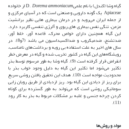
گیاه وشا (کندل) با نام علمیD.
Dorema ammoniacum
از خانواده
Apiaceae یک گونه دارویی و صنعتی است که در آسیای مرکزی و
از جمله ایران می‌روید و در درمان بیماری هایی نظیر برانشیت
مزمن، تنگی نفس بیماری های ریوی و آلرژی تنفسی کاربرد دارد.
این گیاه همچنین دارای خواص محرک، قاعده آور، خلط آور،
ضدتشنج، ضدمیکروب و ضداکسیداسیون می باشد (7و8). در
سال های اخیر به علت استفاده بی رویه و برداشت‌های نامناسب،
رویشگاه‌های این گیاه در کشور تخریب شده و گیاه در معرض خطر
انقراض قرار گرفته است (9). گیاه وشا به طور مرسوم توسط بذر
تکثیر می‌شود اما تکثیر این گیاه به دلیل وجود خواب بذر با
محدودیت مواجه است (10). هدف این تحقیق یافتن روشی سریع
برای ریز از دیادی این گیاه بود. ریز ازدیادی از طریق رویان زایی
سوماتیکی روشی است که می‌تواند به ‌طور گسترده برای کوتاه
کردن چرخه جنسی و غلبه بر مشکلات مربوط به بذر به کار رود
(11).
مواد و روش‌ها