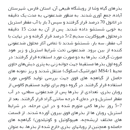
بذرهای گیاه وشا از رویشگاه طبیعی آن، استان فارس، شهرستان
آباده، جمع آوری شدند. به منظور ضدعفونی، به مدت یک دقیقه
در اتانول 70 درصد قرار گرفتند و سپس 3 بار با آب مقطر استریل
به خوبی شستشو داده شدند. پس از آن به مدت 15 دقیقه
درمحلول هیپوکلریت سدیم 5/2 درصد قرار گرفته و در نهایت با
آب مقطر، سه بار، شستشو شدند تا تمامی آثار محلول ضدعفونی
کننده از بین برود. ضدعفونی تحت شرایط استریل و زیر هود
صورت گرفت. بذرها به دو صورت مورد استفاده قرار گرفتند: در
گروه اول بذرها مستقیما جهت جوانه زنی به پتری دیش‌های حاوی
محیط MS4/1 (موراشیگ اسکوگ) منتقل شدند و ریز نمونه های
حاصل از گیاه‏چه های فوق جهت بررسی تولید کالوس مورد
استفاده قرار گرفتند. در گروه دوم برای تولید مستقیم کالوس از
رویان بذری، تعدادی از بذرها پس از ضدعفونی سطحی، در آب
مقطر استریل و در دمای 4 درجه سانتی گراد قرار گرفتند. بعد از
7-5 روز بذرها کمی متورم شده و در این مرحله، در شرایط
استریل، رویان ها از بذرهای فوق بیرون آورده شدند. از قسمت
های مختلف (ریشه‌چه، هیپوکوتیل و کوتیلدون) گیاه‏چه های
حاصله و همچنین از رویان‏های بذری خارج شده از بذرها، به عنوان