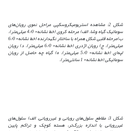
شکل 2: مشاهده استریومیکروسکپی مراحل نموی رویان‌های
سوماتیک گیاه وشا. الف) مرحله کروی (خط نشانه= 4/0 میلی‌متر).
ب)
مرحله قلبی شکل همراه با ساختار نگهدارنده (خط نشانه= 6/0
میلی‌متر). ج) رویان اژدری (خط نشانه= 6/0 میلی‌متر). د) رویان
لپه‌ای (خط نشانه= 5/0 میلی‌متر). ه) گیاه چه حاصل از رویان
سوماتیکی (خط نشانه= 1 سانتی‌متر)
.
شکل 3: مقاطع سلول‌های رویانی و غیررویانی. الف) سلول‌های
غیررویانی با اندازه بزرگ‌تر، هسته کوچک و تراکم پایین