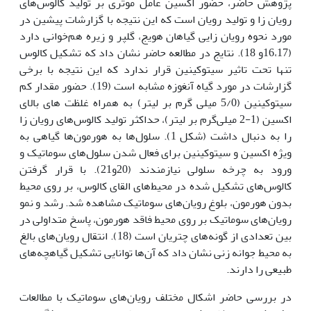
پژوهش حاضر، حضور اکسین عامل موثری بر تولید کالوس‌های
رویان زا و تولید رویان است که این نتیجه با گزارشات پیشین در
مورد نحوه رویان زایی گیاهان هویج، گلپر و زیره هم‌خوانی دارد
(16،17و 18). نتایج در مطالعه حاضر نشان داد که تشکیل کالوس
تنها تحت تاثیر سیتوکینین قرار ندارد که این نتیجه با برخی
گزارشات در مورد گیاه آنغوزه مشابه است (19). حضور مقدار کم
سیتوکینین (5/0 میلی گرم بر لیتر) به همراه غلظت ‌های بالای
اکسین (1-2 میلی‌گرم بر لیتر)، حد‌اکثر تولید کالوس‌های رویان زا
را به دنبال داشت (شکل 1). سلول‌ها به هورمون‌ها گیاهی به
ویژه اکسین و سیتوکینین برای فعال شدن سلول‌های سوماتیک و
ورود به چرخه سلولی نیازمندند (20و21). با قرار گرفتن
کالوس‌های تشکیل شده در محیط‌های القای کالوس، بر روی محیط
بدون هورمون، بلوغ رویان‌های سوماتیک مشاهده شد. رشد و نمو
رویان‌های سوماتیک بر روی محیط فاقد هورمون، پاسخ متداولی در
بین تعدادی از گونه‌های چتریان است (18). انتقال رویان‌های بالغ
به محیط جوانه زنی نشان داد که آن‌ها توانایی تشکیل گیاه‏چه‌های
طبیعی را دارند.
در بررسی حاضر اشکال مختلف رویان‌های سوماتیک با مطالعات