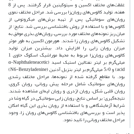
غلظت‌های مختلف اکسین و سیتوکینین قرار گرفتند. پس از 8
هفته، تولید کالوس‌های رویان‌زا بررسی شد. مراحل مختلف نموی
رویان‌های سوماتیکی پس از تهیه برش‌های میکروتومی از
کالوس‌ها و با استفاده از روش‌ بافت‏شناسی بررسی شد. نتایج: از
میان ریز نمونه‌های مختلف مورد بررسی، رویان‌های بذری موفق به
تشکیل کالوس‌های رویان زا شدند. هورمون اکسین به طور موثر
میزان رویان زایی را افزایش داد. بیشترین میزان تولید
کالوس‌های رویان‌زا مربوط به محیط موراشیگ اسکوگ حاوی 1
میلی‌گرم بر لیتر نفتالین استیک اسید (α-Naphthaleneacetic
acid) و 5/0 میلی‌گرم بر لیتر بنزیل آدنین (N6-Benzyladenine)
بود. با مقاطع گرفته شده از نمونه‌ها، مراحل مختلف رشدی
رویان‌های سوماتیک شامل مرحله پیش رویانی، رویان کروی،
رویان قلبی شکل، رویان اژدری و رویان لپه‌ای مشاهده شدند.
نتیجه‌گیری: بر اساس نتایج، رویان زایی سوماتیکی در گیاه وشا در
شرایط آزمایشگاهی و با استفاده از رویان بذری این گیاه امکان
پذیر است و بررسی‌های بافت‏شناسی کالوس‌های رویان زا، وجود
مراحل مختلف رویانی را تایید نمود.