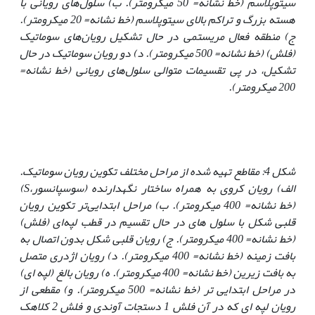
سیتوپلاسم (خط نشانه= 50 میکرو‌متر)
.
ب) سلول‌های رویانی با
هسته بزرگ و تراکم بالای سیتوپلاسم (خط نشانه= 20 میکرو‌متر).
ج) منطقه فعال مریستمی در حال تشکیل رویان‌های سوماتیک
(فلش) (خط نشانه= 500 میکرو‌متر)
.
د) دو رویان سوماتیک در حال
تشکیل، در پی تقسیمات متوالی سلول‌های رویانی (خط نشانه=
200 میکرو‌متر)
.
شکل 4: مقاطع تهیه شده از مراحل مختلف تکوین رویان سوماتیک.
الف) رویان کروی به همراه ساختار نگهدارنده (سوسپانسور،
S
)
(خط نشانه= 400 میکرو‌متر). ب) مراحل ابتدایی‌تر تکوین رویان
قلبی شکل با سلول های در حال تقسیم در قطب لپه‌ای (فلش)
(خط نشانه= 400 میکرو‌متر). ج) رویان قلبی شکل بدون اتصال به
بافت زمینه (خط نشانه= 400 میکرو‌متر). د) رویان اژدری متصل
به بافت زیرین (خط نشانه= 400 میکرو‌متر). ه) رویان بالغ (لپه ای)
در مراحل ابتدایی تر (خط نشانه= 500 میکرو‌متر). و) مقطعی از
رویان لپه ای که در آن فلش 1‌ دستجات آوندی و فلش 2 کلاهک