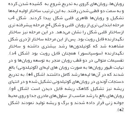
رویان‌ها، رویان‌های کروی به تدریج شروع به کشیده شدن کرده
و به سمت دو قطبی شدن رفتند. به این ترتیب ساختار اولیه لپه‌ها
تشکیل و رویان‌ها ظاهری قلبی شکل پیدا کردند. شکل 4ب
مرحله ابتدایی تری از رویان قلبی و شکل 4ج مرحله پیشرفته تری
ازساختار قلبی شکل را نشان می‌دهد. در این مرحله نیز ساختار
نگهدارنده قابل رویت بود. پس از این مرحله ساختار اژدری شکل
مشاهده شد که کوتیلدون‌ها رشد بیشتری داشته و ساختار
نگهدارنده (سوسپانسور) همچنان قابل رویت بود (شکل 4د).
تقسیمات متوالی در دو قطب رویان منجر به توسعه رویان‌ها و در
نهایت ظهور رویان‌ها به صورت رویان های لپه‌ای (کوتیلدونی) بالغ
شدند که در آن‌ها لپه‌ها رشد کامل داشتند (شکل 4
ه
). به تدریج
دستجات آوندی در رویان‌های کوتیلدونی تشکیل شده و در انتهای
ریشه نیز تشکیل کلاهک ریشه قابل دیدن است (شکل 4و).
رویان‌های بالغ با رشد مناسب از سلول‌های مادری جدا و روی محیط
جوانه زنی قرار داده شدند و برگ و ریشه تولید نمودند (شکل
2
ه
).