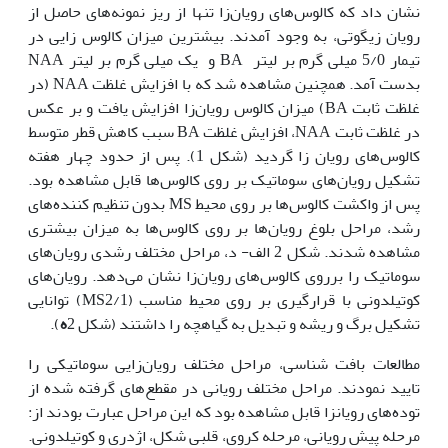
نشان داد که کالوس‌های رویان‌زا تنها از ریز نمونه‌های حاصل از
رویان زیگوتی، به وجود آمدند. بیشترین میزان کالوس زایی در
تیمار 5/0 میلی گرم بر لیتر BA و یک میلی گرم بر لیتر NAA
بدست آمد. همچنین مشاهده شد که با افزایش غلظت NAA (در
غلظت ثابت BA) میزان کالوس رویان‌زا افزایش یافت و بر عکس
در غلظت ثابت NAA، افزایش غلظت BA سبب کاهش قطر متوسط
کالوس‌های رویان زا گردید (شکل 1). پس از حدود چهار هفته
تشکیل رویان‌های سوماتیک بر روی کالوس‌ها قابل مشاهده بود.
پس از واکشت کالوس‌ها بر روی محیط MS بدون تنظیم کننده‌های
رشد، مراحل بلوغ رویان‌ها بر روی کالوس‌ها به میزان بیشتری
مشاهده شدند. شکل 2 الف- د، مراحل مختلف رشدی رویان‌های
سوماتیک را بر‌روی کالوس‌های رویان‌زا نشان می‌دهد. رویان‌های
کوتیلدونی با قرارگیری بر روی محیط مناسب (MS2/1) توانایی
تشکیل برگ و ریشه و تبدیل به گیاه‏چه را داشتند (شکل 2
ه
).
مطالعات بافت شناسی، مراحل مختلف رویان‌زایی سوماتیکی را
تایید نمودند. مراحل مختلف رویانی در مقطع‌های گرفته شده از
توده‌های رویان‏زا قابل مشاهده بود که این مراحل عبارت بودند از:
مرحله پیش رویانی، مرحله کروی، قلبی شکل، اژدری و کوتیلدونی.