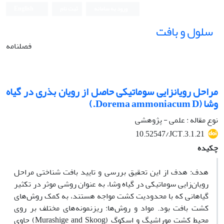
ورود به سامانه
ثبت نام
English
سلول و بافت
فصلنامه
مراحل رویان‏زایی سوماتیکی حاصل از رویان بذری در گیاه
وشا (Dorema ammoniacum D.)
نوع مقاله : علمی - پژوهشی
10.52547/JCT.3.1.21
چکیده
هدف: هدف از این تحقیق بررسی و تایید بافت شناختی مراحل
رویان‌زایی سوماتیکی در گیاه وشا، به عنوان روشی موثر در تکثیر
گیاهانی که با محدودیت کشت مواجه هستند، به کمک روش‌های
کشت بافت بود. مواد و روش‌ها: ریز‌نمونه‌های مختلف بر روی
محیط کشت موراشیگ و اسکوگ (Murashige and Skoog) حاوی