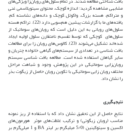
بافت شناختی مطالعه شدند. در تمام سلول‌های رویان‌زا ویژگی‌های
مشابهی مشاهده گردید: اندازه کوچک، محتوای سیتوپلاسمی غنی
و متراکم، هسته بزرگ، واکوئل کوچک و دانه‌های نشاسته کم.
یافته‌های ما با گزارشات پیشین هم‌سویی دارد (22). تراکم هسته‌
سلول‌های رویانی به این دلیل است که رویان‌های سوماتیک از
سلول‌های کوچکی که توسط تقسیم نامتقارن سلول اولیه ایجاد
شده‌اند تشکیل می‌شوند (23). کالوس‌های رویان زا برای مطالعات
بافت شناسی در تعدادی از سیستم‌های گیاهی خانواده چتریان و
سایر گیاهان استفاده شده است. مطالعه بافت شناسی سیستم
رویان‌زایی سوماتیکی در این پژوهش، وجود و شباهت مراحل
مختلف رویان زایی سوماتیکی با تکوین رویان حاصل از زیگوت بذر
را نشان داد.
نتیجه­گیری
نتایج حاصل از این تحقیق نشان داد که با استفاده از ریز نمونه
مناسب (رویان زیگوتی) و ترکیب غلظت‌های موثر هورمون‌های
اکسین و سیتوکینین (5/0 میلی‏گرم بر لیتر BA و 1 میلی‌گرم بر