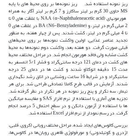
ریز نمونه استفاده شد. ریز نمونه‌ها بر روی محیط های با پایه
MS حاوی 30 گرم بر لیتر ساکارز و 7 گرم بر لیتر آگار به همراه
هورمون‏های NAA (α-Naphthaleneacetic acid) با غلظت های 0 تا
2 میلی گرم در لیتر، و BA (N6-Benzyladenine) در غلظت های 0
تا 4 میلی گرم در لیتر، کشت شدند. پس از چهار هفته، به منظور
تجدید عناصر غذایی، اولین واکشت نمونه‌ها بر روی محیط‌های
قبلی صورت گرفت. دو هفته بعد، واکشت دوم نمونه‌ها به محیط
کشت مشابه ولی فاقد هورمون انجام شد. در مراحل مختلف، محیط
های کشت در دمای 121 درجه سانتی‌گراد و فشار 5/1 اتمسفر به
مدت 15 دقیقه اتوکلاو شدند و کشت ها در دمای 25 درجه
سانتی‏گراد و در شرایط 16 ساعت روشنایی در اتاق رشد نگهداری
شدند. آزمایش در قالب طرح کاملا تصادفی طراحی شد. برای هر
تیمار، سه تکرار و پنج ریز نمونه در هر تکرار در نظر گرفته شد.
تجزیه های آماری با استفاده از نرم افزار SAS و مقایسه میانگین
ها با استفاده از آزمون دانکن و در سطح احتمال 5 درصد انجام
گرفت. در رسم نمودار از نرم افزار Excel استفاده شد.
بررسی کالوس‌های ایجاد شده، مراحل مختلف رویانی (کروی، قلبی،
اژدری و کوتیلدونی) و مورفولوژی ظاهری رویان‌ها در کالوس‌ها،