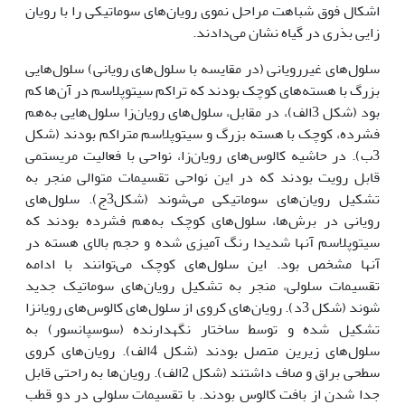
اشکال فوق شباهت مراحل نموی رویان‌های سوماتیکی را با رویان
زایی بذری در گیاه نشان می‌دادند.
سلول‌های غیررویانی (در مقایسه با سلول‌های رویانی) سلول‌هایی
بزرگ با هسته‌های کوچک بودند که تراکم سیتوپلاسم در آن‌ها کم
بود (شکل 3الف)، در مقابل، سلول‌های رویان‌زا سلول‌هایی به‌هم
فشرده، کوچک با هسته‌ بزرگ و سیتوپلاسم متراکم بودند (شکل
3ب). در حاشیه کالوس‌های رویان‌زا، نواحی با فعالیت مریستمی
قابل رویت بودند که در این نواحی تقسیمات متوالی منجر به
تشکیل رویان‌های سوماتیکی می‌شوند (شکل3ج). سلول‌های
رویانی در برش‌ها، سلول‌های کوچک به‌هم فشرده بودند که
سیتوپلاسم آنها شدیدا رنگ آمیزی شده و حجم بالای هسته در
آنها مشخص بود. این سلول‌های کوچک می‌توانند با ادامه
تقسیمات سلولی، منجر به تشکیل رویان‌های سوماتیک جدید
شوند (شکل 3د). رویان‌های کروی از سلول‌های کالوس‌های رویان‏زا
تشکیل شده و توسط ساختار نگهدارنده (سوسپانسور) به
سلول‌های زیرین متصل بودند (شکل 4الف). رویان‌های کروی
سطحی براق و صاف داشتند (شکل 2الف). رویان‌ها به راحتی قابل
جدا شدن از بافت کالوس بودند. با تقسیمات سلولی در دو قطب