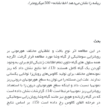
ریشه را نشان می‌دهد (خط نشانه= 500 میکرو‌متر).
بحث
در این مطالعه اثر نوع بافت و غلظت‏های مختلف هورمونی بر
رویان‏زایی سوماتیکی از گیاه وشا مورد مطالعه قرار گرفت. اگرچه
همه سلول های گیاه حاوی تمام اطلاعات ژنتیکی لازم برای به وجود
آوردن یک گیاه کامل هستند (13)، اما نتایج نشان داد که ریز
نمونه‌های مختلف برای تولید کالوس‌های رویان‌زا توانایی یکسانی
ندارند. علت این مسئله را می توان به سطح هورمون‏های درونی ریز
نمونه‏ها نسبت داد و اینکه سطح هورمون‏های درون زا با استعداد
رویان‏زایی ریز نمونه‏ها مرتبط است (14). گزارشات نشان داده است
که در گیاه رازیانه و هویج نیز مانند گیاه وشا رویان زایی سوماتیکی
در مرحله القای کالوس رخ داده است (15). بر اساس نتایج