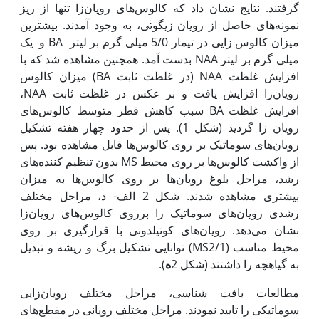
گرفتند. نتایج نشان داد که کالوس‌های رویان‌زا تنها از ریز
نمونه‌های حاصل از رویان زیگوتی، به وجود آمدند. بیشترین
میزان کالوس زایی در تیمار 5/0 میلی گرم بر لیتر BA و یک
میلی گرم بر لیتر NAA بدست آمد. همچنین مشاهده شد که با
افزایش غلظت NAA (در غلظت ثابت BA) میزان کالوس
رویان‌زا افزایش یافت و بر عکس در غلظت ثابت NAA،
افزایش غلظت BA سبب کاهش قطر متوسط کالوس‌های
رویان زا گردید (شکل 1). پس از حدود چهار هفته تشکیل
رویان‌های سوماتیک بر روی کالوس‌ها قابل مشاهده بود. پس
از واکشت کالوس‌ها بر روی محیط MS بدون تنظیم کننده‌های
رشد، مراحل بلوغ رویان‌ها بر روی کالوس‌ها به میزان
بیشتری مشاهده شدند. شکل 2 الف- د، مراحل مختلف
رشدی رویان‌های سوماتیک را بر‌روی کالوس‌های رویان‌زا
نشان می‌دهد. رویان‌های کوتیلدونی با قرارگیری بر روی
محیط مناسب (MS2/1) توانایی تشکیل برگ و ریشه و تبدیل
به گیاه‏چه را داشتند (شکل 2
ه
).
مطالعات بافت شناسی، مراحل مختلف رویان‌زایی
سوماتیکی را تایید نمودند. مراحل مختلف رویانی در مقطع‌های