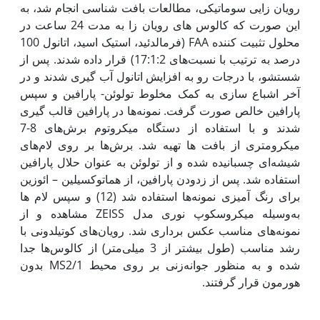
رویان زایی سوماتیکی، مطالعات بافت شناسی انجام شد، به
این صورت که کالوس های رویان زا به مدت 24 ساعت در
محلول تثبیت کننده FAA (فرمالدئید، استیک اسید، اتانول 100
درصد به ترتیب با نسبت‌های 17:1:2) قرار داده شدند. پس از
شستشو، با درجات رو به افزایش اتانول آب گیری شدند و در
آخر اشباع سازی به کمک مخلوط تولوئن- پارافین و سپس
پارافین خالص صورت گرفت. نمونه‌ها در پارافین قالب گیری
شدند و با استفاده از دستگاه میکروتوم برش‌های 8-7
میکرو‌متری از بافت ها تهیه شد. برش‌ها بر روی لام‌های
شیشه‌ای چسبانیده شده و از تولوئن به عنوان حلال پارافین
استفاده شد. پس از زدودن پارافین، از هماتوکسیلین – ائوزین
برای رنگ آمیزی نمونه‌ها استفاده شد (12) و سپس لام ها
به‌وسیله میکروسکوپ نوری مدل ZEISS مشاهده و از
نمونه‌های مناسب عکس برداری شد. رویان‌های کوتیلدونی با
رشد مناسب (طول بیشتر از 3 میلی‌متر) از کالوس‌ها جدا
شده و به منظور جوانه‌زنی بر روی محیط MS2/1 بدون
هورمون قرار گرفتند.