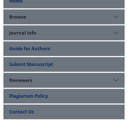
Home
Browse
Journal Info
Guide for Authors
Submit Manuscript
Reviewers
Plagiarism Policy
Contact Us