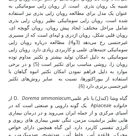
شبیه یک رویان بذری است. از رویان زایی سوماتیکی به
عنوان یک مدل برای مطالعه رویان زایی بذری نیز استفاده
شده است. رویان زایی سوماتیکی نظیر رویان زایی بذری
شامل مراحل مختلف: ایجاد پیش رویان، رویان گویچه ای،
رویان قلبی شکل، رویان اژدری و لپه‌ای است که از مسیری
غیرجنسی رخ می‌دهد (3و4). مطالعه درباره رویان زایی
سوماتیکی جنبه‌های علمی و کاربردی زیادی دارد. رویان زایی
سوماتیکی به دلیل امکان تولید بیشتر و تکثیر مداوم توده
رویان زا، روشی مناسب برای تکثیر است (5) و در برخی
موارد به دلیل فراهم نمودن امکان تکثیر انبوه گیاهان با
استفاده از بیوراکتور‌ها، نسبت به سایر روش‌های تکثیر
غیرجنسی برتری دارد (6).
گیاه وشا (کندل) با نام علمیD.
Dorema ammoniacum
از
خانواده Apiaceae یک گونه دارویی و صنعتی است که در
آسیای مرکزی و از جمله ایران می‌روید و در درمان بیماری
هایی نظیر برانشیت مزمن، تنگی نفس بیماری های ریوی و
آلرژی تنفسی کاربرد دارد. این گیاه همچنین دارای خواص
محرک، قاعده آور، خلط آور، ضدتشنج، ضدمیکروب و