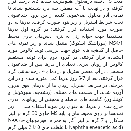
مدت 15 دقیقه درمحلول هیپوکلریت سدیم 5/2 درصد قرار
گرفته و در نهایت با آب مقطر، سه بار، شستشو شدند تا
تمامی آثار محلول ضدعفونی کننده از بین برود. ضدعفونی
تحت شرایط استریل و زیر هود صورت گرفت. بذرها به دو
صورت مورد استفاده قرار گرفتند: در گروه اول بذرها
مستقیما جهت جوانه زنی به پتری دیش‌های حاوی محیط
MS4/1 (موراشیگ اسکوگ) منتقل شدند و ریز نمونه های
حاصل از گیاه‏چه های فوق جهت بررسی تولید کالوس مورد
استفاده قرار گرفتند. در گروه دوم برای تولید مستقیم
کالوس از رویان بذری، تعدادی از بذرها پس از ضدعفونی
سطحی، در آب مقطر استریل و در دمای 4 درجه سانتی گراد
قرار گرفتند. بعد از 7-5 روز بذرها کمی متورم شده و در این
مرحله، در شرایط استریل، رویان ها از بذرهای فوق بیرون
آورده شدند. از قسمت های مختلف (ریشه‌چه، هیپوکوتیل و
کوتیلدون) گیاه‏چه های حاصله و همچنین از رویان‏های بذری
خارج شده از بذرها، به عنوان ریز نمونه استفاده شد. ریز
نمونه‌ها بر روی محیط های با پایه MS حاوی 30 گرم بر لیتر
ساکارز و 7 گرم بر لیتر آگار به همراه هورمون‏های NAA (α-
Naphthaleneacetic acid) با غلظت های 0 تا 2 میلی گرم