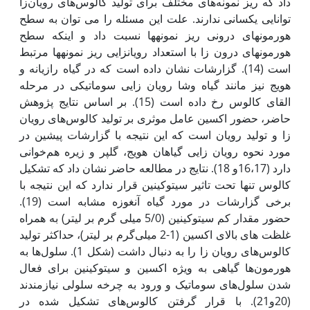
داد که ریز نمونه‌های مختلف برای تولید کالوس‌های رویان‌زا
توانایی یکسانی ندارند. علت این مسئله را می توان به سطح
هورمون‏های درونی ریز نمونه‏ها نسبت داد و اینکه سطح
هورمون‏های درون زا با استعداد رویان‏زایی ریز نمونه‏ها مرتبط
است (14). گزارشات نشان داده است که در گیاه رازیانه و
هویج نیز مانند گیاه وشا رویان زایی سوماتیکی در مرحله
القای کالوس رخ داده است (15). بر اساس نتایج پژوهش
حاضر، حضور اکسین عامل موثری بر تولید کالوس‌های رویان
زا و تولید رویان است که این نتیجه با گزارشات پیشین در
مورد نحوه رویان زایی گیاهان هویج، گلپر و زیره هم‌خوانی
دارد (16،17و 18). نتایج در مطالعه حاضر نشان داد که تشکیل
کالوس تنها تحت تاثیر سیتوکینین قرار ندارد که این نتیجه با
برخی گزارشات در مورد گیاه آنغوزه مشابه است (19).
حضور مقدار کم سیتوکینین (5/0 میلی گرم بر لیتر) به همراه
غلظت ‌های بالای اکسین (1-2 میلی‌گرم بر لیتر)، حد‌اکثر تولید
کالوس‌های رویان زا را به دنبال داشت (شکل 1). سلول‌ها به
هورمون‌ها گیاهی به ویژه اکسین و سیتوکینین برای فعال
شدن سلول‌های سوماتیک و ورود به چرخه سلولی نیازمندند
(20و21). با قرار گرفتن کالوس‌های تشکیل شده در