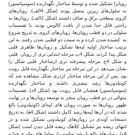
رویان‏زا تشکیل شده و توسط ساختار نگهدارنده (سوسپانسور)
به سلول‌های زیرین متصل بودند (شکل 4الف). رویان‌های
کروی سطحی براق و صاف داشتند (شکل 2الف). رویان‌ها به
راحتی قابل جدا شدن از بافت کالوس بودند. با تقسیمات
سلولی در دو قطب رویان‌ها، رویان‌های کروی به تدریج شروع
به کشیده شدن کرده و به سمت دو قطبی شدن رفتند. به این
ترتیب ساختار اولیه لپه‌ها تشکیل و رویان‌ها ظاهری قلبی
شکل پیدا کردند. شکل 4ب مرحله ابتدایی تری از رویان قلبی
و شکل 4ج مرحله پیشرفته تری ازساختار قلبی شکل را
نشان می‌دهد. در این مرحله نیز ساختار نگهدارنده قابل رویت
بود. پس از این مرحله ساختار اژدری شکل مشاهده شد که
کوتیلدون‌ها رشد بیشتری داشته و ساختار نگهدارنده
(سوسپانسور) همچنان قابل رویت بود (شکل 4د). تقسیمات
متوالی در دو قطب رویان منجر به توسعه رویان‌ها و در نهایت
ظهور رویان‌ها به صورت رویان های لپه‌ای (کوتیلدونی) بالغ
شدند که در آن‌ها لپه‌ها رشد کامل داشتند (شکل 4
ه
). به تدریج
دستجات آوندی در رویان‌های کوتیلدونی تشکیل شده و در
انتهای ریشه نیز تشکیل کلاهک ریشه قابل دیدن است (شکل
4و). رویان‌های بالغ با رشد مناسب از سلول‌های مادری جدا و