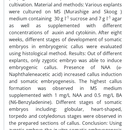
cultivation. Material and methods: Various explants
were cultured on MS (Murashige and Skoog )
-1
-1
medium containing 30 g l
sucrose and 7 g l
agar
as well as supplemented with different
concentrations of auxin and cytokinin. After eight
weeks, different stages of development of somatic
embryos in embryogenic callus were evaluated
using histological method. Results: Out of different
explants, only zygotic embryo was able to induce
embryogenic callus. Presence of NAA (α-
Naphthaleneacetic acid) increased callus induction
and somatic embryogenesis. The highest callus
formation was observed in MS medium
supplemented with 1 mg/L NAA and 0.5 mg/L BA
(N6-Benzyladenine). Different stages of somatic
embryos including: globular, heart-shaped,
torpedo and cotyledonus stages were observed in
the prepared sections of callus. Conclusion: Using