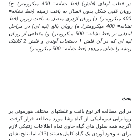
در قطب لپه‌ای (فلش) (خط نشانه= 400 میکرو‌متر). ج)
رویان قلبی شکل بدون اتصال به بافت زمینه (خط نشانه=
400 میکرو‌متر). د) رویان اژدری متصل به بافت زیرین (خط
نشانه= 400 میکرو‌متر). ه) رویان بالغ (لپه ای) در مراحل
ابتدایی تر (خط نشانه= 500 میکرو‌متر). و) مقطعی از رویان
لپه ای که در آن فلش 1‌ دستجات آوندی و فلش 2 کلاهک
ریشه را نشان می‌دهد (خط نشانه= 500 میکرو‌متر).
بحث
در این مطالعه اثر نوع بافت و غلظت‏های مختلف هورمونی بر
رویان‏زایی سوماتیکی از گیاه وشا مورد مطالعه قرار گرفت.
اگرچه همه سلول های گیاه حاوی تمام اطلاعات ژنتیکی لازم
برای به وجود آوردن یک گیاه کامل هستند (13)، اما نتایج نشان