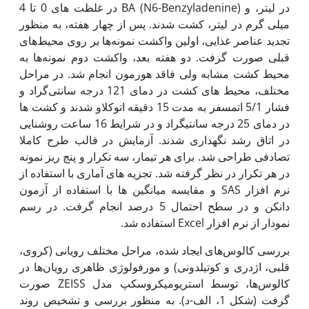
در لیتر، و BA (N6-Benzyladenine) در غلظت های 0 تا 4
میلی گرم در لیتر، کشت شدند. پس از چهار هفته، به منظور
تجدید عناصر غذایی، اولین واکشت نمونه‌ها بر روی محیط‌های
قبلی صورت گرفت. دو هفته بعد، واکشت دوم نمونه‌ها به
محیط کشت مشابه ولی فاقد هورمون انجام شد. در مراحل
مختلف، محیط های کشت در دمای 121 درجه سانتی‌گراد و
فشار 5/1 اتمسفر به مدت 15 دقیقه اتوکلاو شدند و کشت ها
در دمای 25 درجه سانتی‏گراد و در شرایط 16 ساعت روشنایی
در اتاق رشد نگهداری شدند. آزمایش در قالب طرح کاملا
تصادفی طراحی شد. برای هر تیمار، سه تکرار و پنج ریز نمونه
در هر تکرار در نظر گرفته شد. تجزیه های آماری با استفاده از
نرم افزار SAS و مقایسه میانگین ها با استفاده از آزمون
دانکن و در سطح احتمال 5 درصد انجام گرفت. در رسم
نمودار از نرم افزار Excel استفاده شد.
بررسی کالوس‌های ایجاد شده، مراحل مختلف رویانی (کروی،
قلبی، اژدری و کوتیلدونی) و مورفولوژی ظاهری رویان‌ها در
کالوس‌ها، توسط استریومیکروسکپ مدل ZEISS صورت
گرفت (شکل 1، الف-د). به منظور بررسی و تشخیص روند