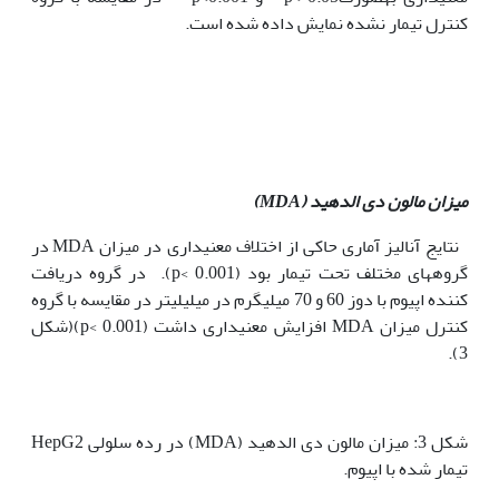
کنترل تیمار نشده نمایش داده شده است.
میزان مالون دی الدهید (
MDA
)
نتایج آنالیز آماری حاکی از اختلاف معنی‫داری در میزان MDA ‏در
گروه‫های مختلف تحت تیمار بود (p< 0.001). در گروه دریافت
کننده اپیوم با دوز 60 و 70 میلی‫گرم در میلی‫لیتر در مقایسه با گروه
کنترل میزان MDA افزایش معنی‫داری داشت (p< 0.001)(شکل
3).
شکل 3: میزان مالون دی الدهید (MDA) در رده سلولی HepG2
تیمار شده با اپیوم.