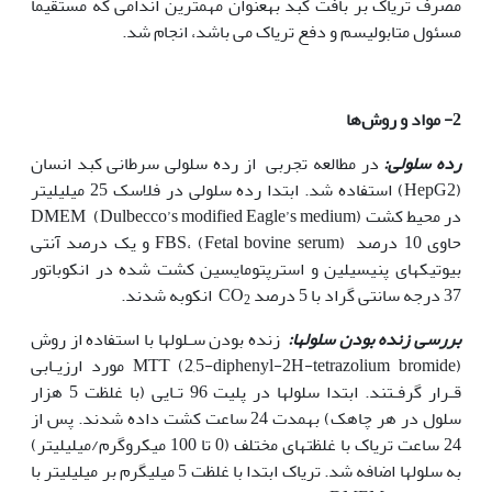
مصرف تریاک بر بافت کبد به‫عنوان مهم‫ترین اندامی که مستقیما
مسئول متابولیسم و دفع تریاک می باشد، انجام شد.
2-
مواد و روش‌ها
رده سلولی:
در مطالعه تجربی از رده‌ سلولی سرطانی کبد انسان
(HepG2) استفاده شد. ابتدا رده سلولی در فلاسک 25 میلی‫لیتر
در محیط کشت DMEM (Dulbecco’s modified Eagle’s medium)
حاوی 10 درصد FBS، (Fetal bovine serum) و یک درصد آنتی
بیوتیک­های پنی‫سیلین و استرپتومایسین کشت شده در انکوباتور
37 درجه سانتی گراد با 5 درصد CO
انکوبه شدند.
2
بررسی زنده بودن سلو
ل
ها:
زنده بودن سـلول‫ها با استفاده از روش
MTT (2,5-diphenyl-2H-tetrazolium bromide) مورد ارزیـابی
قـرار گرفـتند. ابتدا سلول‫ها در پلیت 96 تـایی (با غلظت 5 هزار
سلول در هر چاهک) به‫مدت 24 ساعت کشت داده شدند. پس از
24 ساعت تریاک با غلظت‫های مختلف (0 تا 100 میکروگرم/میلی‫لیتر)
به سلول‫ها اضافه شد. تریاک ابتدا با غلظت 5 میلی‫گرم بر میلی‫لیتر با