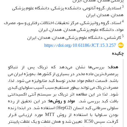
پزشکی همدان، همدان، ایران
3
استادیار، گروه آناتومی، دانشکده پزشکی، دانشگاه علوم پزشکی
همدان، همدان، ایران
4
استاد، گروه روانپزشکی، مرکز تحقیقات اختلالات رفتاری و سوء مصرف
مواد، دانشگاه علوم پزشکی همدان، همدان، ایران
5
کارشناس، دانشگاه علوم پزشکی همدان، همدان، ایران
https://doi.org/10.61186/JCT.15.3.257
چکیده
هدف:
بررسی‌ها نشان می‌دهد که تریاک پس از تنباکو
پرمصرف‌ترین ماده مخدر در بسیاری از کشورها، به‌ویژه ایران می
باشد. قسمت اعظم مواد مخدر توسط کبد متابولیزه می شود. لذا،
مصرف تریاک می تواند به‫طور مستقیم سبب آسیب سلول‫های کبدی
شود. لذا در این مطالعه اثر تریاک بر سیستم آنتی اکسیدانتی
بافت کبد بررسی شد
. مواد و روش‌ها:
در این تحقیق از رده‌
سلولی سرطانی کبد انسان (HepG2) استفاده شد. در ابتدا زنده
بودن سـلول‫ها با استفاده از روش MTT مورد ارزیـابی قـرار
گرفـت. سپس IC50 تعیین شد و همان غلطت و یک غلظت پایین‫تر