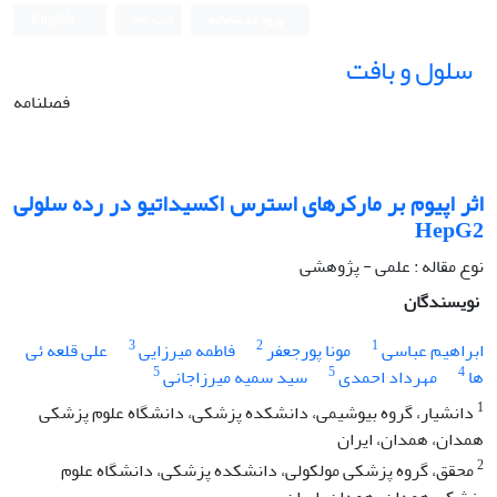
ورود به سامانه
ثبت نام
English
سلول و بافت
فصلنامه
اثر اپیوم بر مارکرهای استرس اکسیداتیو در رده سلولی
HepG2
نوع مقاله : علمی - پژوهشی
نویسندگان
3
2
1
ابراهیم عباسی
مونا پورجعفر
فاطمه میرزایی
علی قلعه ئی
5
5
4
‫ها
مهرداد احمدی
سید سمیه میرزاجانی‬‬‬‬
1
دانشیار، گروه بیوشیمی، دانشکده پزشکی، دانشگاه علوم پزشکی
همدان، همدان، ایران
2
محقق، گروه پزشکی مولکولی، دانشکده پزشکی، دانشگاه علوم