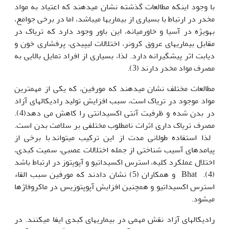
با وجود اینکه مطالعات گذشته نشان می‫دهند که اعتیاد به مواد
مخدر در ارتباط با بسیاری از بیماری‫ها می‫باشد، اما در برخی جوامع،
به‫ویژه در آسیا و خاورمیانه، این باور وجود دارد که تریاک در
مقابل بیماری‫های عروق کرونر، اختلالات لیپیدی، پرفشاری خون و
دیابت اثر پیشگیرانه دارد. لذا، بسیاری از افراد تمایل بالایی به
مصرف مواد مخدر دارند (3).
مطالعات مختلف نشان می‫دهند که مورفین، که یکی از مهم‫ترین
مواد موجود در تریاک است، سبب افزایش تولید رادیکال‫های آزاد
در بدن شده و ظرفیت آنتی اکسیدانتی را کاهش می دهد(4).
مصرف تریاک داری اثرات نامطلوب مختلفی بر سلامت بدن است.
لذا استفاده طولانی مدت از این ترکیب می‫تواند با برخی از
پیامدهای آسیب شناختی از جمله اختلالات عصبی، سمیت کبدی،
اختلال عملکرد کلیه، استرس اکسیداتیو و آپوپتوز در ارتباط باشد
(4). Bhat و همکاران (5) نشان دادند که مورفین سبب القاء
استرس اکسیداتیو و همچنین افزایش آپوپتوزیس در ماکروفاژها
می‫شود.
رادیکال‫های آزاد نقش مهمی در بیماری‫های کبدی ایفا می‫کنند. در