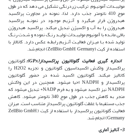
مولیبـدات آمونیـوم ترکیب زردرنگی تشکیل می دهد که در طول
موج 410 نانومتر جذب دارد. لذا، نمونه در مجاورت پراکسید
هیدروژن قرار می‫گیرد و آنـزیم موجـود در نمونـه پراکسید
هیدروژن را به آب و اکسیژن تبدیل می‫کند. پراکسید هیدروژن
باقی مانـده با آمونیوم مولیبـدات تولیـد رنـگ نموده و شـدت رنـگ
تولید شده بـا میـزان فعالیـت آنـزیم رابطـه عکس دارد. کاتالاز با
استفاده از کیت (ZellBio GmbH, Germany) انجام شد.
اندازه گیری فعالیت گلوتاتیون پراکسیداز(
GPx
):
گلوتاتیون
پراکسیداز واکنش اکسیداسیون گلوتاتیون و تجزیه H2O2 را
کاتالیز می‫کند. گلوتاتیون اکسید شده در حضور گلوتاتیون
پراکسیداز و NADPH احیا می‫شود. همچنین در این واکنش
NADPH نیز اکسید می‫شود و به فرم NADP+ تبدیل می‫شود که
منجر به کاهش جذب در طول موج 340 نانومتر می‫شود. کاهش
جذب مستقیما با غلظت گلوتاتیون پراکسیداز متناسب است. میزان
فعالیت گلوتاتیون پراکسیداز با استفاده از کیت (ZellBio GmbH,
Germany) انجام شد.
3
- آنالیز آماری