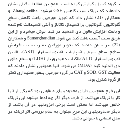
با گروه کنترل گزارش کرده است. همچنین مطالعات قبلی نشان
داده‫اند که تریاک سبب کاهش GSH می‫شود. مطالعه Zhang و
همکاران (21) نشان داد که تجویز مورفین باعث کاهش سطح
گلوتاتیون، گلوتاتیون پراکسیداز، کاتالاز و آنتی اکسیدانت تام شده
و باعث افزایش مالون دی الدهید در کبد موش می‫شود و از این
طریق سبب آسیب بافت کبد می شود. Samarghandian و همکاران
(22) نیز نشان دادند که تجویز مورفین به رت سبب افزایش
سطوح سطح سرمی آسپارتات آمینوترانسفراز (AST)، آلانین
آمینوترانسفراز (ALT)،لاکتات دهیدروژناز (LDH) و سطح مالون
دی آلدئید کبد (MDA) می شود. آن‫ها همچنین نشان دادند که
فعالیت SOD، GST و CAT در گروه مورفین به‫طور معنی‫داری کمتر
از گروه کنترل بود.
این طرح همچنین دارای محدودیت‫های متفاوتی بود که یکی از آن‫ها
کار با تریاک می‫باشد. از طرف دیگر اگر چه ادعا می‫شود این تریاک
خالص می‫باشد اما ممکن است برخی افزودنی‫ها در آن باشد. از
دیگر محدودیت‫های این طرح می‫توان به عدم بررسی اثر تریاک در
مدل انسانی یا حیوانی باشد.