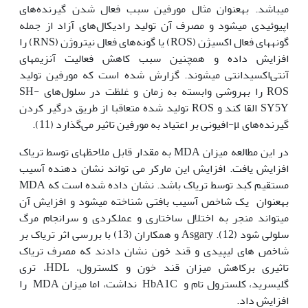
می‫باشد. به‫عنوان مثال مورفین سبب فعال شدن گیرنده‌های
اپیوئیدی می‫شود و مصرف آن تولید رادیکال‌های آزاد از جمله
گونه‫های فعال اکسیژن (ROS) یا گونه‌های فعال نیتروژن (RNS) را
افزایش داده و همچنین سبب کاهش فعالیت آنزیم‫های
آنتی‌اکسیدانتی می‫شوند. گزارش شده است که مورفین تولید
ROS را به‫روشی وابسته به زمان و غلظت در سلول‌های SH-
SY5Y القا کند و ROS تولید شده متعاقبا از طریق درگیر کردن
گیرنده‌های μ-افیونی بر اعتیاد به مورفین تاثیر می‌گذارد (11).
در این مطالعه میزان MDA به مقدار قابل ملاحظه‫ای توسط تریاک
افزایش یافت. افزایش این مارکر می تواند نشان دهنده آسیب
مستقیم کبد توسط تریاک باشد. نشان داده شده است که MDA
به‫عنوان یک شاخص آسیب بافتی شناخته می‫شود و افزایش آن
می‫تواند منجر به اختلال ساختاری و عملکردی و سرانجام مرگ
سلولی شود (12). Asgary و همکاران (13) با بررسی اثر تریاک بر
شاخص های لیپیدی و قند خون نشان دادند که مصرف تریاک
تاثیری برکاهش میزان قند خون و کلسترول، HDL، تری
گلیسرید، کلسترول تام و HbA1C نداشت، اما میزان MDA را
افزایش داد.