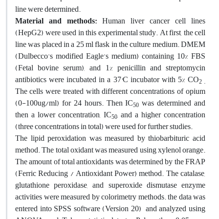
line were determined.
Material and methods:
Human liver cancer cell lines
(HepG2) were used in this experimental study. At first, the cell
line was placed in a 25 ml flask in the culture medium. DMEM
(Dulbecco's modified Eagle's medium) containing 10% FBS
(Fetal bovine serum), and 1% penicillin and streptomycin
antibiotics were incubated in a 37°C incubator with 5% CO
2 .
The
cells were treated with different concentrations of opium
(0-100ug/ml) for 24 hours. Then IC
was determined and
50
then a lower concentration, IC
, and a higher concentration
50
(three concentrations in total) were used for further studies.
The lipid peroxidation was measured by thiobarbituric acid
method. The total oxidant was measured using xylenol orange.
The amount of total antioxidants was determined by the FRAP
(Ferric Reducing / Antioxidant Power) method. The catalase,
glutathione peroxidase, and superoxide dismutase enzyme
activities were measured by colorimetry methods. the data was
entered into SPSS software (Version 20) and analyzed using