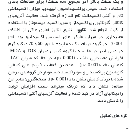
و یک غلظت بالاتر (در مجموع سه غلظت) برای مطالعات بعدی
استفاده شد. سپس پراکسیداسیون لیپیدی، میزان اکسیدانتی
تام، و آنتی اکسیدانت تام اندازه گرفته شد. فعالیت آنزیم‫های
کاتالاز، گلوتاتیون پراکسیداز و سوپراکسید دیسموتاز با استفاده
از کیت انجام شد.
نتایج:
نتایج آنالیز آماری حاکی از اختلاف
معنی‫داری در میزان مارکر های استرس اکسیداتیو بود (p<
0.001). در گروه دریافت کننده اپیوم با دوز 60 و 70 میکرو گرم
در میلی لیتر در مقایسه با گروه کنترل میزان TOS و MDA
افزایش معنی‫داری داشت (p< 0.001)، در حالی‫که میزان TAC
کاهش یافت(p< 0.001). همچنین فعالیت آنزیم های کاتالاز،
گلوتاتیون پراکسیداز و سوپراکسید دیسموتاز در گروه‫های درمان
شده با تریاک کاهش نشان داد (p< 0.001).
نتیجه‌گیری:
نتایج این
مطالعه نشان داد که تریاک می‫تواند سبب افزایش تولید
رادیکال‫های آزاد در کبد شده و فعالیت آنزیم‫های آنتی اکسیدانتی
را کاهش دهد.
تازه های تحقیق
-