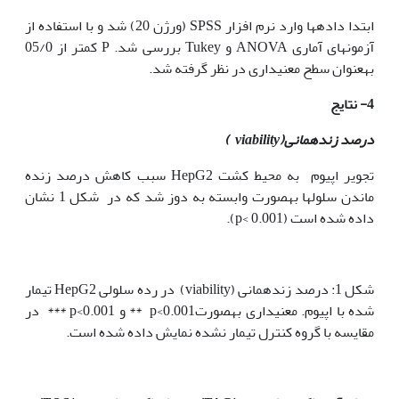
ابتدا داده‫ها وارد نرم افزار SPSS (ورژن 20) شد و با استفاده از
آزمون‫های آماری ANOVA و Tukey بررسی شد. P کم‫تر از 05/0
به‫عنوان سطح معنی‫داری در نظر گرفته شد.
4- نتایج
درصد زنده
مانی(
viability
)
تجویر اپیوم به محیط کشت HepG2 سبب کاهش درصد زنده
ماندن سلول‫ها به‫صورت وابسته به دوز شد که در شکل 1 نشان
داده شده است (p< 0.001).
شکل 1: درصد زنده‫مانی (viability) در رده سلولی HepG2 تیمار
شده با اپیوم. معنی‫داری به‫صورت0.001>p ** و 0.001>p *** در
مقایسه با گروه کنترل تیمار نشده نمایش داده شده است.