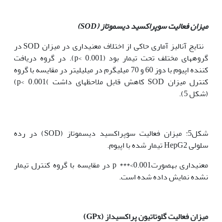
میزان فعالیت سوپراکسید دیسموتاز (
SOD
)
نتایج آنالیز آماری حاکی از اختلاف معنی‫داری در میزان SOD ‏در
گروه‫های مختلف تحت تیمار بود (p< 0.001). در گروه دریافت
کننده اپیوم با دوز 60 و 70 میلی‫گرم در میلی‫لیتر در مقایسه با گروه
کنترل میزان SOD کاهش قابل ملاحظه‫ای داشت )p< 0.001)
(شکل 5).
شکل5: میزان فعالیت سوپراکسید دیسموتاز (SOD) در رده
سلولی HepG2 تیمار شده با اپیوم.
معنی‫داری به‫صورت0.001>*** p در مقایسه با گروه کنترل تیمار
نشده نمایش داده شده است.
میزان فعالیت گلوتاتیون پراکسیداز (
GPx
)