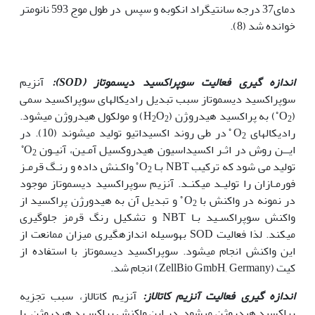
دمای37 درجه سانتی‫گراد انکوبه و سپس در طول موج 593 نانومتر
خوانده شد (8).
اندازه گیری فعالیت سوپراکسید دیسموتاز (
SOD
):
آنزیم
سوپراکسید دیسموتاز سبب تبدیل رادیکالهای سوپراکسید سمی
◦
(O
) به پراکسید هیدرو‍‍‍ژن (H
O
) و مولکول هیدروژن می‫شود.
2
2
2
◦
رادیکال‫های O
در طی روند اکسیداتیو تولید می‫شوند (10). در
2
◦
ایــن روش در اثـر اکسیداسیون هیدروکسیل آمـین، آنیـون O
2
◦
تولید می شود که ترکیب NBT بـا O
واکـنش داده و رنـگ قرمـز
2
فورمـازان را تولیـد می‫کنـد. آنزیم سوپراکسید دیسموتاز موجود
◦
در نمونه در واکنش با O
و تبدیل آن به هیدورژن پراکسید از
2
واکنش سوپراکسـید بـا NBT و تشکیل رنگ قرمز جلوگیری
میکند. لذا فعالیت SOD به‫وسیله اندازه­گیری میزان ممانعت از
این واکنش انجام می­شود. سوپراکسید دیسموتاز با استفاده از
کیت (ZellBio GmbH, Germany) انجام شد.
اندازه گیری فعالیت آنزیم کاتالاز:
آنزیم کاتالاز، سبب تجزیه
پراکسید هیدروژن می‫شود. در این واکنش پراکسـید هیدروژن با