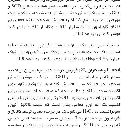
اکسیداتیو اثر می‌گذارد. در مطالعه حاضر فعالیت کاتالاز، SOD و
GPx توسط تریاک کاهش داشت. نشان داده شده است که مصرف
مورفین نه تنها سطح MDA را افزایش می‫دهد، بلکه فعالیت‫های
SOD، گلوتاتیون-s-ترانسفراز (GST) و کاتالاز (CAT) را در کبد
موش‫ها کاهش می‫دهد (18).
نتایج آنالیز پروتئومیک نشان می‫دهد مورفین پروتئین‫های مرتبط با
استرس اکسیداتیو، مانند پراکسی ردوکسین-2 و پروتئین شوک
حرارتی 70 (Hsp70) را به‫طور قابل توجهی کاهش می‫دهد (19).
Lamsal و همکاران (20) گزارش کردند که مصرف مزمن تریاک به
مقدار قابل ملاحظه ای میزان GSH را در قلب موش‫ها کاهش
می‫دهد، در حالی‫که سبب افزایش گلوتاتیون ردوکتاز، گلوتاتیون
اکسید شده، SOD و GPx، شده که منجر به افزایش استرس
اکسیداتیو بافت قلبی می‫شود. SOD یکی از مهم‫ترین آنزی‫های آنتی
اکسیدانت خط اول دفاعی بدن است که سبب کاتالیز آنیون
سوپراکسید به H
O
می شود که در مرحله بعدی توسط کاتالاز و
2
2
گلوتاتیون پراکسیداز به آب تبدیل می‫شود. مطالعه قبلی کاهش
قابل توجهی در SOD در حیوانات تحت درمان با تریاک در مقایسه