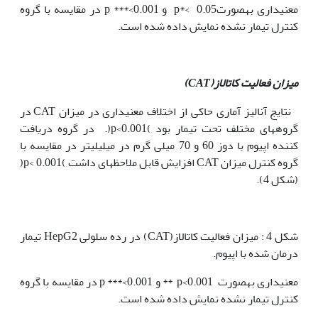
معنی‫داری به‫صورت0.05 >*p و 0.001>*** p در مقایسه با گروه
کنترل تیمار نشده نمایش داده شده است.
میزان فعالیت کاتالاز(
CAT
)
نتایج آنالیز آماری حاکی از اختلاف معنی‫داری در میزان CAT ‏در
گروه‫های مختلف تحت تیمار بود )p<0.001(. در گروه دریافت
کننده اپیوم با دوز 60 و 70 میلی گرم در میلی‫لیتر در مقایسه با
گروه کنترل میزان CAT افزایش
قابل ملاحظه‫ای داشت )p< 0.001(
(شکل 4).
شکل 4 : میزان فعالیت کاتالاز(CAT) در رده سلولی HepG2 تیمار
درمان شده با اپیوم.
معنی‫داری به‫صورت 0.001>p ** و 0.001>*** p در مقایسه با گروه
کنترل تیمار نشده نمایش داده شده است.