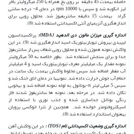
حاصله به‫مدت 45 دقیقه بر روی یخ همراه با 250 میکرولیتر بافر
لیز انکوبه شد و سپس با rpm 10000 در دمای 4- درجه سانتی
گراد به‫مدت 15 دقیقه سانتریفیوژ شد. محلول رویی برای
اندازه‫گیری آنزیم‫های آنتی اکسیدانتی استفاده شد (8).
اندازه گیری میزان مالون دی الدهید (
MDA
):
پراکسیداسیون
لیپیدی به‫روش تیوباربیتوریک اسید اندازه‫گیری شد (9). در این
واکنش نمونه هموژن شده و محلول رویی شفاف پس از سانتریفوژ
جدا و برای سنجش استفاده شد. بطور خلاصه به 50 میکرولیتر
نمونه مقدار یک میلی‫لیتر معرف تیوباربیتوریک اسید و 4 میلی‫لیتر
آب مقطر اضافه شد سپس مخلوط واکنش به‫مدت یک ساعت در
حمام آب جوش حرارت داده شد. نمونه‫ها در دمای اتاق خنک شد و
سپس 5 میلی لیتر n-بوتانول به لوله نمونه اضافه شد و به‫خوبی
تکان داده شد. در مرحله بعد، نمونه ها سانتریفوژ شدند فاز
رنگی بوتانل جداسازی شده و جذب نوری با استفاده از
اسپکتروفتومتر خوانده شد. همچنین از تترا اتوکسی پروپان
به‫عنوان استاندارد استفاده شد (8).
اندازه گیری وضعیت اکسیدانتی تام
(TOS
)
:
در این واکنش آهن
فروس به فریک اکسید می‫شود که در مرحله بعدی توسط زایلنول