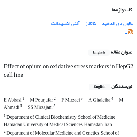
کلیدواژه‌ها
مالون دی الدهید
کاتالاز
آنتی اکسیدانت
-
عنوان مقاله
English
Effect of opium on oxidative stress markers in HepG2
cell line
نویسندگان
English
1
2
3
4
E Abbasi
M Pourjafar
F Mirzaei
A Ghaleiha
M
5
5
Ahmadi
SS Mirzajani
1
Department of Clinical Biochemistry, School of Medicine,
Hamadan University of Medical Sciences, Hamadan, Iran
2
Department of Molecular Medicine and Genetics, School of