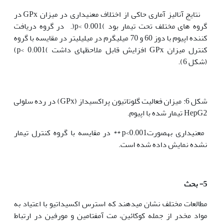
نتایج آنالیز آماری حاکی از اختلاف معنی‫داری در میزان GPx ‏در
گروه های مختلف تحت تیمار بود )p< 0.001(. در گروه دریافت
کننده اپیوم با دوز 60 و 70 میلی‫گرم در میلی‫لیتر در مقایسه با گروه
کنترل میزان GPx افزایش
قابل ملاحظه‫ای داشت )p< 0.001)
(شکل 6).
شکل 6: میزان فعالیت گلوتاتیون پراکسیداز (GPx) در رده سلولی
HepG2 تیمار شده با اپیوم.
معنی‫داری به‫صورت0.001>p ** در مقایسه با گروه کنترل تیمار
نشده نمایش داده شده است.
5- بحث
مطالعات مختلف نشان می‫دهند که استرس اکسیداتیو با اعتیاد به
مواد مخدر از جمله کوکائین، مت آمفتامین و مورفین در ارتباط