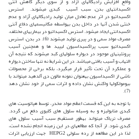
واقع افزایش رادیکال‫های آزاد و از سوی دیگر کاهش آنتی
اکسیدانت‫های بدن، سبب آسیب کبدی می‫شوند. استرس
اکسیداتیو در اثر عدم تعادل میان تولید رادیکال‫های آزاد و عدم
خنثی شدن آن‫ها در داخل بدن به‫واسطه مکانیسم‫های دفاع آنتی
اکسیدانتی ایجاد می‫شود. استرس اکسیداتیو در بیماری‫های مختلف،
مصرف مواد سمی و در پیری تولید می‫شوند (6). در بدن، استرس
اکسیداتیو سبب پراکسیداسیون لیپید ها و همچنین آسیب
پروتئین‫های موجود در دیواره سلول‫های کبد می‫شوند که نتیجه آن
التهاب و آسیب بافتی می‫باشد. در این شرایط نه تنها ساختن دیواره
و عملکرد آن تحت تآثیر قرار می‫گیرد، بلکه برخی از محصولات
ناشی از اکسیداسیون به‫عنوان نمونه مالون دی آلدهید می‫تواند با
بیومولکول‫ها واکنش نشان داده و اثرات سمی از خود نشان دهد
(7).
با توجه به این که قسمت اعظم مواد مخدر، توسط هپاتوسیت های
کبدی متابولیزه و به وسیله سلول های کلیوی دفع می گردد.
مصرف تریاک می‫تواند به‫طور مستقیم سبب آسیب سلول های
کبدی شود. از آن‫جا که مطالعه‫ای در این زمینه انجام نشده است،
لذا در این مطالعه از رده سلولی HEPG2 جهت ارزیابی اثرات