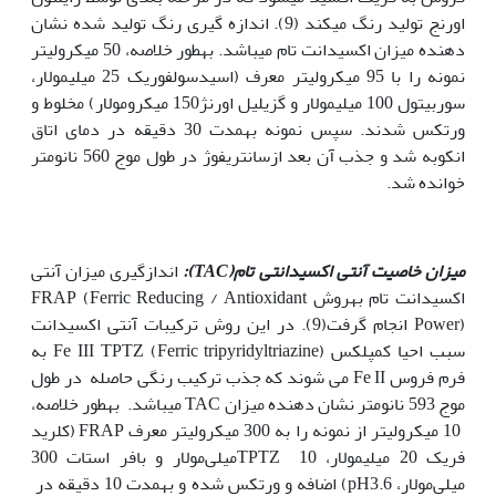
اورنج تولید رنگ می‫کند (9). اندازه گیری رنگ تولید شده نشان
دهنده میزان اکسیدانت تام می‫باشد. به‫طور خلاصه، 50 میکرولیتر
نمونه را با 95 میکرولیتر معرف (اسیدسولفوریک 25 میلی‫مولار،
سوربیتول 100 میلی‫مولار و گزیلیل اورنژ150 میکرومولار) مخلوط و
ورتکس شدند. سپس نمونه به‫مدت 30 دقیقه در دمای اتاق
انکوبه شد و جذب آن بعد ازسانتریفوژ در طول موج 560 نانومتر
خوانده شد.
میزان خاصیت آنتی اکسیدانتی تام
(
TAC
):
اندازگیری میزان آنتی
اکسیدانت تام به‫روش FRAP (Ferric Reducing / Antioxidant
Power) انجام گرفت(9). در این روش ترکیبات آنتی اکسیدانت
سبب احیا کمپلکس (Ferric tripyridyltriazine) Fe III TPTZ به
فرم فروس Fe II می شوند که جذب ترکیب رنگی حاصله در طول
موج 593 نانومتر نشان دهنده میزان TAC می‫باشد. به‫طور خلاصه،
10 میکرولیتر از نمونه را به 300 میکرولیتر معرف FRAP (کلرید
فریک 20 میلی‫مولار، TPTZ 10میلی‌مولار و بافر استات 300
میلی‌مولار، pH3.6) اضافه و ورتکس شده و به‫مدت 10 دقیقه در