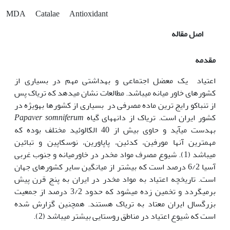
MDA
Catalae
Antioxidant
اصل مقاله
مقدمه
اعتیاد یک معضل اجتماعی و بهداشتی مهم در بسیاری از
کشورهای خاور میانه می‫باشد. مطالعات نشان می‫دهد که تریاک پس
از تنباکو رایج ترین ماده مصرفی در بسیاری از کشورها به‫ویژه در
کشور ایران است. تریاک از دانه‫های گیاه
somniferum
Papaver
به‫دست می‫آید و حاوی بیش از 40 الکالوئید مختلف بوده که
مهم‫ترین آن‫ها مورفین، کدئین، پاپاورین، نوسکاپین و تبائین
می‫باشد (1). شیوع مصرف مواد مخدر در خاورمیانه و جنوب غربی
آسیا 6/2 درصد است که بیشتر از میانگین سایر کشورهای جهان
است. تاریخچه اعتیاد به مواد مخدر در ایران به پنج قرن پیش
برمی‫گردد و تخمین زده می‫شود که حدود 3/2 درصد از جمعیت
بزرگسال ایران معتاد به تریاک هستند. همچنین گزارش شده
است که شیوع اعتیاد در مناطق روستایی بیشتر می‫باشد (2).