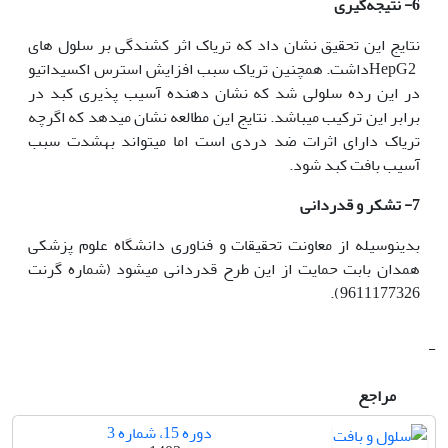
6- نتیجه‌گیری
نتایج این تحقیق نشان داد که تریاک اثر کشندگی بر سلول های
HepG2داشت. همچنین تریاک سبب افزایش استرس اکسیداتیو
در این رده سلولی شد که نشان دهنده آسیب پذیری کبد در
برابر این ترکیب می‫باشد. نتایج این مطالعه نشان می‫دهد که اگرچه
تریاک دارای اثرات ضد دردی است اما می‫تواند به‫شدت سبب
آسیب بافت کبد شود.
7-
تشکر و قدردانی
بدین‫وسیله از معاونت تحقیقات و فناوری دانشگاه علوم پزشکی
همدان بابت حمایت از این طرح قدردانی می‫شود (شماره گرنت
9611177326).
-
مراجع
دوره 15، شماره 3