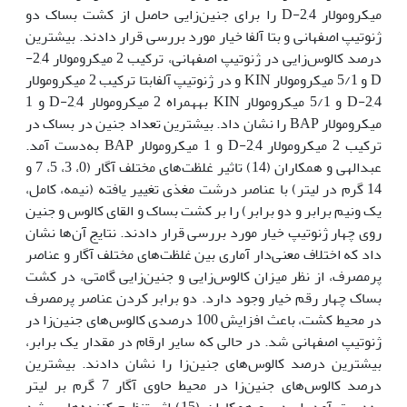
میکرومولار 2,4-D را برای جنین‌زایی حاصل از کشت بساک دو
ژنوتیپ اصفهانی و بتا آلفا خیار مورد بررسی قرار دادند. بیش‫ترین
درصد کالوس‌زایی در ژنوتیپ اصفهانی، ترکیب 2 میکرومولار 2,4-
D و 5/1 میکرومولار KIN و در ژنوتیپ آلفابتا ترکیب 2 میکرومولار
2,4-D و 5/1 میکرومولار KIN به‫همراه 2 میکرومولار 2,4-D و 1
میکرومولار BAP را نشان داد. بیشترین تعداد جنین در بساک در
ترکیب 2 میکرومولار 2,4-D و 1 میکرومولار BAP به‌دست آمد.
عبدالهی و همکاران (14) تاثیر غلظت‌های مختلف آگار (0، 3، 5، 7 و
14 گرم در لیتر) با عناصر درشت مغذی تغییر یافته (نیمه، کامل،
یک ونیم برابر و دو برابر) را بر کشت بساک و القای کالوس و جنین
روی چهار ژنوتیپ خیار مورد بررسی قرار دادند. نتایج آن‌ها نشان
داد که اختلاف معنی‌دار آماری بین غلظت‌های مختلف آگار و عناصر
پرمصرف، از نظر میزان کالوس‌زایی و جنین‌زایی گامتی، در کشت
بساک چهار رقم خیار وجود دارد. دو برابر کردن عناصر پرمصرف
در محیط کشت، باعث افزایش 100 درصدی کالوس‌های جنین‌زا در
ژنوتیپ اصفهانی شد. در حالی که سایر ارقام در مقدار یک برابر،
بیشترین درصد کالوس‌های جنین‌زا را نشان دادند. بیش‫ترین
درصد کالوس‌های جنین‌زا در محیط حاوی آگار 7 گرم بر لیتر
به‌دست آمد. اسدی و همکاران (15) اثر تنظیم کننده‌های رشد