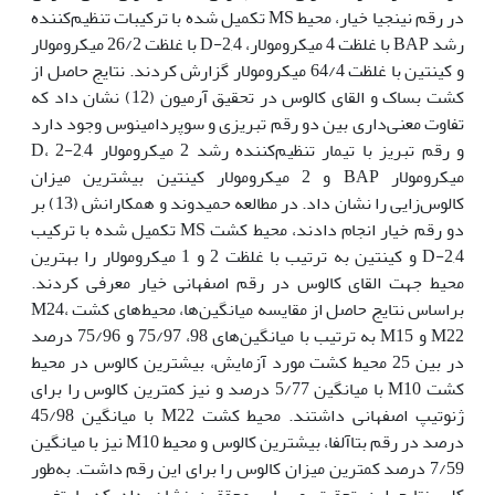
در رقم نینجیا خیار، محیط MS تکمیل شده با ترکیبات تنظیم‌کننده
رشد BAP با غلظت 4 میکرومولار، 2,4-D با غلظت 26/2 میکرومولار
و کینتین با غلظت 64/4 میکرومولار گزارش کردند. ﻧﺘﺎﯾﺞ ﺣﺎﺻﻞ از
ﮐﺸﺖ ﺑﺴﺎک و اﻟﻘﺎی ﮐﺎﻟﻮس در تحقیق آرمیون (12) ﻧﺸﺎن داد ﮐﻪ
ﺗﻔﺎوت ﻣﻌﻨﯽداری بین دو رقم تبریزی و سوپردامینوس وﺟﻮد دارد
و رﻗﻢ ﺗﺒﺮﯾﺰ ﺑﺎ ﺗﯿﻤﺎر تنظیم‌کننده رشد 2 ﻣﯿﮑﺮوﻣﻮﻻر 2,4-D، 2
ﻣﯿﮑﺮوﻣﻮﻻر BAP و 2 ﻣﯿﮑﺮوﻣﻮﻻر کینتین بیشترین ﻣﯿﺰان
ﮐﺎﻟﻮس‌زاﯾﯽ را ﻧﺸﺎن داد. در مطالعه حمیدوند و همکارانش (13) بر
دو رقم خیار انجام دادند، محیط کشت MS تکمیل شده با ترکیب
2,4-D و کینتین به ترتیب با غلظت 2 و 1 میکرومولار را بهترین
محیط جهت القای کالوس در رقم اصفهانی خیار معرفی کردند.
براساس نتایج حاصل از مقایسه میانگین‌ها، محیط‌های کشت M24،
M22 و M15 به ترتیب با میانگین‌‌های 98، 75/97 و 75/96 درصد
در بین 25 محیط کشت مورد آزمایش، بیشترین کالوس در محیط
کشت M10 با میانگین 5/77 درصد و نیز کم‫ترین کالوس را برای
ژنوتیپ اصفهانی داشتند. محیط کشت M22 با میانگین 45/98
درصد در رقم بتاآلفا، بیشترین کالوس و محیط M10 نیز با میانگین
7/59 درصد کمترین میزان کالوس را برای این رقم داشت. به‌طور
کلی نتایج این تحقیق و سایر محققین نشان داد که با تغییر