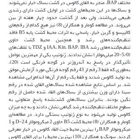
مختلف BAP، منجر به القای کالوس در کشت بساک خیار نمی‌شوند
و بساک‌ها در این محیط‌‌های کشت در اوایل کشت دارای رشدی
طبیعی می‌باشند، ولی بعد از گذشت حدود چهار هفته از بین
می‌روند. در مطالعه کومار و همکاران (8) نیز هیچ کدام از رقم‌های
کالیپسو و گرین خیار، پاسخی به اثرات محیط کشت پایه B5 فاقد
تنظیم‌کننده‌های رشد و همچنین محیط کشت حاوی
تنظیم‌کننده‌های رشد IAA، Kin، BAP، IBA و TDZ با غلظت‌های
(5/0-20 میلی‌مولار) نشان ندادند. ژنوتیپ یکی از مهمترین عوامل
تأثیرگذار در پاسخ به آندروژنر در گوجه فرنگی است (20)،
به‌طوری که فقط 3 رقم از 43 رقم گوجه فرنگی مورد آزمایش موفق
به تولید کالوس شدند و فقط یک رقم از آن‌ها اندام‌زایی مشاهده
شد. بر اساس نتایج مشاهده شده بساک‌های القای شده در رقم
سینا دارای وزن بیشتری از بساک‌های القاء شده حاصل از رقم
نگین بودند. بنابراین بساک‌های کشت‌شده پاسخ متفاونی به
سطوح مختلف تنظیم‌کننده رشد گیاهی نشان دادند و به چه میزان
کالوس تولید می‌شود به نوع ژنوتیپ بستگی دارد. در مطالعه‌ای
کومار و همکاران (8) محیط کشت B5 حاوی 2 میکرومولار 2,4-D و 1
میکرومولار BAP را بهترین محیط جهت القاء کالوس در خیار معرفی
کردند. سونگ و همکاران (10) بهترین محیط را برای القای کالوس