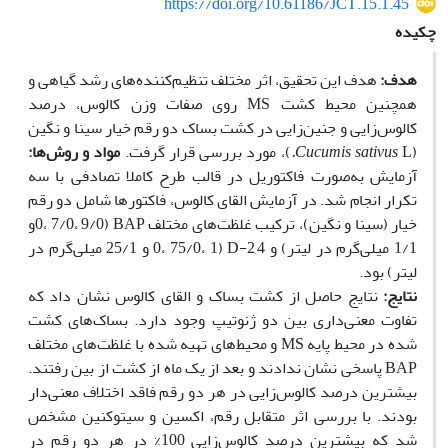
https://doi.org/10.61186/JCT.15.1.45
چکیده
هدف:
هدف این تحقیق، اثر مختلف تنظیم‌کننده‌های رشد گیاهی و
همچنین محیط کشت MS روی صفات وزن کالوس، درصد
کالوس‌زایی و جنین‌زایی در کشت بساک دو رقم خیار سینا و نگین
(
L
Cucumis sativus
.
)، مورد بررسی قرار گرفت.
مواد و روش‌ها:
آزمایش به‌صورت فاکتوریل در قالب طرح کاملا تصادفی با سه
تکرار انجام شد. در آزمایش القای کالوس، فاکتورها شامل دو رقم
خیار (سینا و نگین)، ترکیب غلظت‌های مختلف BAP (0، 7/0، 9/0و
1/1 میلی‌گرم در لیتر) و 2,4-D (0، 75/0، 1 و 25/1 میلی‌گرم در
لیتر) بود.
نتایج:
ﻧﺘﺎﯾﺞ ﺣﺎﺻﻞ از ﮐﺸﺖ ﺑﺴﺎک و اﻟﻘﺎی ﮐﺎﻟﻮس ﻧﺸﺎن داد ﮐﻪ
ﺗﻔﺎوت ﻣﻌﻨﯽداری بین دو ژﻧﻮﺗﯿﭗ وﺟﻮد دارد. بساک‌های کشت
شده در محیط پایه MS و محیط‌های تهیه شده با غلظت‌های مختلف
BAP پاسخی نشان ندادند و بعد از یک ماه از کشت از بین رفتند.
بیشترین درصد کالوس‌زایی در هر دو رقم فاقد اختلاف معنی‌دار
بودند. با بررسی اثر متقابل رقم، اکسین و سیتوکنین مشخص
شد که بیشترین درصد کالوس‌زایی 100% در هر دو رقم در