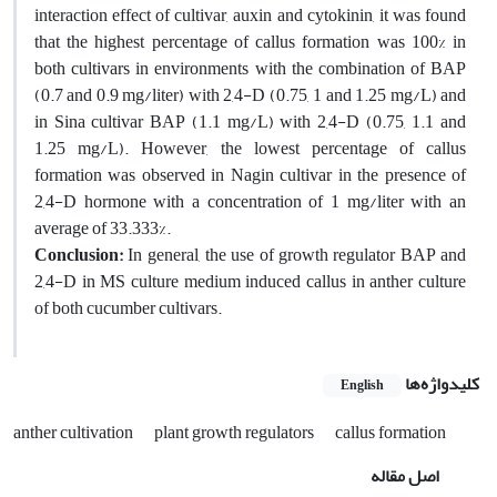
interaction effect of cultivar, auxin and cytokinin, it was found
that the highest percentage of callus formation was 100% in
both cultivars in environments with the combination of BAP
(0.7 and 0.9 mg/liter) with 2,4-D (0.75, 1 and 1.25 mg/L) and
in Sina cultivar BAP (1.1 mg/L) with 2,4-D (0.75, 1.1 and
1.25 mg/L). However, the lowest percentage of callus
formation was observed in Nagin cultivar in the presence of
2,4-D hormone with a concentration of 1 mg/liter with an
average of 33.333%.
Conclusion:
In general, the use of growth regulator BAP and
2,4-D in MS culture medium induced callus in anther culture
of both cucumber cultivars.
کلیدواژه‌ها
English
anther cultivation
plant growth regulators
callus formation
اصل مقاله