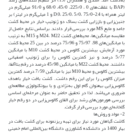
(BAP با غلظت‌های 0 ، 225/0، 45/0، 68/0 و 91/0 میلی‌گرم در
لیتر همراه با 2,4-D,0، 25/0، 5/0، 75/0 و 1 میلی‌گرم در لیتر) بر
جنین‌زایی و باززایی کشت بساک دو ژنوتیپ خیار در محیط کشت
جامد و مایع MS مورد بررسی قرار دادند. براساس نتایج حاصل از
مقایسه میانگین‌ها، محیط‌های کشت M24، M22 و M15 به ترتیب
با میانگین‌‌های 98، 75/97 و 75/96 درصد در بین 25 محیط کشت
مورد آزمایش، بیش‫ترین کالوس در محیط کشت M10 با میانگین
5/77 درصد و نیز کمترین کالوس را برای ژنوتیپ اصفهانی
داشتند. محیط کشت M22 با میانگین 45/98 درصد در رقم بتاآلفا،
بیشترین کالوس و محیط M10 نیز با میانگین 7/59 درصد کم‫ترین
میزان کالوس را برای این رقم داشت.. کشت بافت خیار باهدف
کالوس‌زایی به‫عنوان گام اول به‌نژادی و یا بیوتکنولوژی مطالعه‌ای
ضروری می‌باشد. لذا در تحقیق حاضر به عنوان مرحله‌ای اساسی
بررسی هورمون‌های رشد برای القای کالوس‌زایی در دو رقم خیار
گلخانه‌ای مورد بررسی قرار گرفت. ‬‬‬‬‬‬‬‬‬‬‬‬‬‬‬‬‬‬‬‬‬‬‬‬‬‬‬‬‬‬‬‬‬‬‬‬‬‬‬‬‬‬‬‬‬‬‬‬‬‬‬‬‬‬‬‬‬‬‬‬‬‬‬‬‬‬‬‬‬‬‬‬‬‬‬‬‬‬‬‬‬‬‬‬‬‬‬‬‬‬‬‬‬‬‬‬‬‬‬‬‬‬‬‬‬‬‬‬‬‬‬‬‬‬‬‬‬‬‬‬‬‬‬‬‬‬‬‬‬‬‬‬‬‬‬‬‬‬‬‬‬‬‬‬‬‬‬‬‬‬‬‬‬‬‬‬‬‬‬‬‬‬‬‬‬‬‬‬‬‬‬‬‬‬‬‬‬‬
2- مواد و روش‌ها
کاشت گیاهان مورد نیاز برای تهیه ریزنمونه برای کشت بافت در
بهار 1400 در دانشکده کشاورزی دانشگاه بین‌المللی امام خمینی