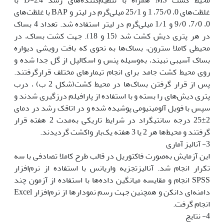
غلظت‌های 0، 75/0، 1 و 25/1 میلی‌گرم در لیتر و BAP با غلظت‌های
0، 7/0، 9/0 و 1/1 میلی‌گرم در لیتر استفاده شد. تعداد 4 بساک
در هر پتری دیش کشت شد (15 و 18). جهت کشت بساک، در
محیطی کاملا سترون، بساک‌ها به نحوی که بافت رویشی دیواره
بساک آسیبی نبیند، به‌وسیله پنس و اسکالپل از گل جدا شده و
روی محیط کشت جامد برای انجام تیمارهای مختلف قرارگرفتند.
پس از قرار گرفتن بساک‌ها در محیط کشت(شکل 2 ب) ، درب
پتری دیش‌های را بسته و با استفاده از پارافیلم درزگیری شدند و
سپس با فویل آلومینیومی پوشیده شده و در اتاقک رشد در دمای
2±25 درجه سانتی‫گراد در شرایط تاریکی به‌مدت 2 هفته قرار
گرفتند و محیط‌ها هر 2 یا 3 هفته یک‌بار واکشت گردیدند.‬‬‬‬‬‬‬
3- آنالیز آماری
این آزمایش به‌صورت فاکتوریل در قالب طرح کاملا تصادفی با سه
تکرار انجام شد. آنالیزتجزیه واریانس با استفاده از نرم‌افزار
SPSS انجام و مقایسه میانگین داده‌ها با استفاده از آزمون چند
دامنه‌ای دانکن و همچنین جهت رسم نمودارها از نرم‌افزار Excel
انجام گرفت.‬‬‬‬‬‬
4- نتایج