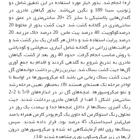
(ره) انجام شد. بذور خیار مورد استفاده در این تحقیق شامل دو
ژنوتیپ سینا 189 و نگین می‌باشد. بذور گیاهان مادری در
گلدان‌هایی پلاستیکی با سایز 25 ×20 سانتی‌متری در عمق دو
سانتی‌متری در گلخانه کشت شد. جهت کشت بذور از مخلوط 20
درصدکوکوپیت، 40 درصد پیت ماس، 20 درصد خاک مزرعه، 20
درصد پرلیت استفاده شد و داخل هر گلدان یک بذر کشت شد و
مراقبت‌های زراعی در گلخانه شامل آبیاری، سم‌پاشی و کود‌پاشی
با روش مناسب انجام گرفت. حدود 40 روز بعد از کشت، گیاهان
مادری به تدریج شروع به گل‫دهی کردند و اقدام به جمع آوری
گل‌ها جهت کشت بساک شد. بهترین زمان برداشت جوانه‌های گل
جهت کشت بساک زمانی می باشد که میکروسپورها در اواسط تا
اواخر مرحله تک هسته‌ای هستند (8). به‌منظور تعیین مرحله رشد
و نمو میکروسپورها، غنچه‌های گل نر در اندازه‌های 5/0 تا 2/2
سانتی‌متر (شکل 1 الف) از گیاهان مادری برداشت شدند. جهت
رنگ آمیزی، بساک‌ها از داخل غنچه‌ها جدا و به‫مدت یک روز در
محلول رنگ استوکارمن که حاوی یک گرم پودر کارمن همراه با صد
میلی‌لیتر اسیداستیک 45 درصد بود، قرار داده شدند. سپس
بساک‌ها روی لام آزمایشگاهی له شده و میکروسپورهای درون
آن‌ها در زیر میکروسکوپ نوری مشاهده شدند (14). ‬‬‬‬‬‬‬‬‬‬‬‬