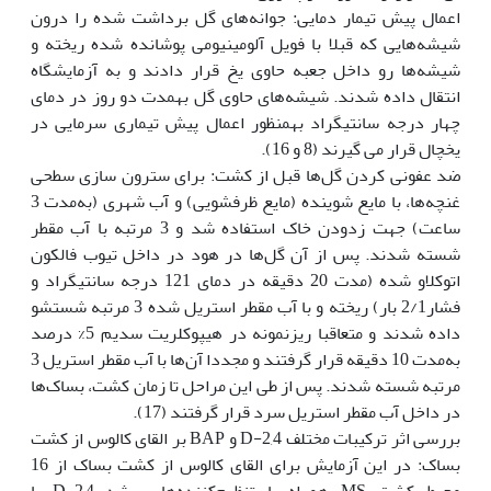
اعمال پیش تیمار دمایی: جوانه‌های گل برداشت شده را درون
شیشه‌هایی که قبلا با فویل آلومینیومی پوشانده شده ریخته و
شیشه‌ها رو داخل جعبه حاوی یخ قرار دادند و به آزمایشگاه
انتقال داده شدند. شیشه‌های حاوی گل به‫مدت دو روز در دمای
چهار درجه سانتی‫گراد به‫منظور اعمال پیش تیماری سرمایی در
یخچال قرار می گیرند (8 و 16).‬‬‬‬‬‬‬‬‬‬‬‬‬‬‬‬‬‬‬‬‬‬‬‬‬‬‬‬‬‬
ضد عفونی کردن گل‌ها قبل از کشت: برای سترون سازی سطحی
غنچه‌ها، با مایع شوینده (مایع ظرفشویی) و آب شهری (به‌مدت 3
ساعت) جهت زدودن خاک استفاده شد و 3 مرتبه با آب مقطر
شسته شدند. پس از آن گل‌ها در هود در داخل تیوب فالکون
اتوکلاو شده (مدت 20 دقیقه در دمای 121 درجه سانتی‫گراد و
فشار2/1 بار) ریخته و با آب مقطر استریل شده 3 مرتبه شستشو
داده شدند و متعاقبا ریزنمونه در هیپوکلریت سدیم 5% درصد
به‌مدت 10 دقیقه قرار گرفتند و مجددا آن‌ها با آب مقطر استریل 3
مرتبه شسته شدند. پس از طی این مراحل تا زمان کشت، بساک‌ها
در داخل آب مقطر استریل سرد قرار گرفتند (17).‬‬‬‬‬‬‬‬‬‬
بررسی اثر ترکیبات مختلف 2,4-D و BAP بر القای کالوس از کشت
بساک: در این آزمایش برای القای کالوس از کشت بساک از 16
محیط کشت MS همراه با تنظیم‌کننده‌های رشد 2,4-D با