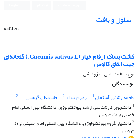
ورود به سامانه
ثبت نام
English
سلول و بافت
فصلنامه
کشت بساک ارقام خیار (Cucumis sativus L.) گلخانه‌ای
جهت القای کالوس
نوع مقاله : علمی - پژوهشی
نویسندگان
2
2
1
فاطمه رشتبر آستمال
رحیم حداد
قاسمعلی گروسی
1
دانشجوی کارشناسی ارشد بیوتکنولوژی، دانشگاه بین المللی امام
خمینی (ره)، قزوین
2
دانشیار گروه بیوتکنولوژی، دانشگاه بین المللی امام خمینی (ره)،
قزوین