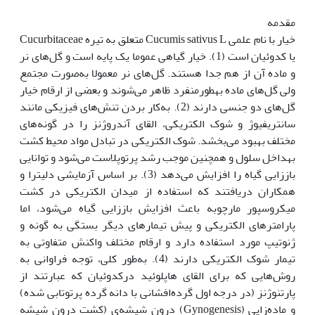
مقدمه
خیار با نام علمی Cucumis sativus L متعلق به تیره Cucurbitaceae
یا کدوئیان است (1). خیار گیاهی عموما یک پایه است و گل‌های نر
و ماده آن از هم جدا هستند. گل‌های نر معمولا به‌صورت مجتمع
ولی گل‌های ماده به‫طورمنفرد ظاهر می‌شوند و بعضی از ارقام خیار
گل‌های دو جنسی دارند (2). به‌کار بردن تنش‌های فیزیکی مانند
سانتریفیوژ و شوک الکتریکی، القای آندروژنز را در گونه‌های
مختلف بهبود می‌بخشد. شوک الکتریکی در تبادل مواد محیط کشت
به‫داخل سلول و همچنین موجب رشد پرتوپلاست می‌شود و توانایی
باززایی گیاه را افزایش می‌دهد (3). بر اساس آزمایشی‌ دلیترا و
همکاران دریافتند که استفاده از میدان الکتریکی در کشت
میکروسپور مارچوبه باعث افزایش باززایی گیاه می‌شود، اما
پارامترهای الکتریکی و پیش تیمارهای دیگر بستگی به گونه و
ژنوتیپ مورد استفاده دارد و ارقام مختلف واکنش متفاوتی به
تیمار شوک الکتریکی دارند (4). به‌طور کلی، توجه فراوانی به
روش‌هایی که برای القای هاپلوئید درکدوئیان که عبارتند از
پارتنوژنز (در درجه اول گرده‌افشانی با دانه گرده پرتوتابی شده)
و ماده‌زایی (Gynogenesis) درون شیشه‌ی (کشت درون شیشه