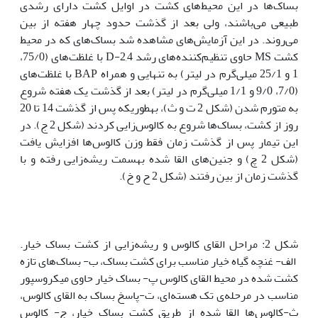
بساک‌ها در این محیط‌‌های کشت در اوایل کشت دارای رشدی
طبیعی می‌باشند، ولی بعد از گذشت حدود چهار هفته از بین
می‌روند. در این آزمایش‌های مشاهده شد بساک‌های که در محیط
کشت MS حاوی تنظیم‌کننده‌های رشد 2,4-D با غلظت‌های (75/0،
1 و 25/1 میلی‌گرم در لیتر) به تنهایی و همراه BAP با غلظت‌های
(7/0، 9/0 و 1/1 میلی‌گرم در لیتر) بعد از گذشت یک هفته شروع
به متورم شدن (شکل 2 ت و ث)، به‫طوری‫که پس از گذشت 14 تا 20
روز از کشت، بساک‌ها شروع به کالوس‌زایی کردند (شکل 2 ج). در
این تیمار پس از گذشت زمان فقط وزن کالوس‌ها افزایش یافت
(شکل 2 چ) و جنین‌های القا شده به‫سمت ریشه‌زایی رفته و با
گذشت زمان از بین رفتند (شکل 2 ح و خ). ‬‬‬‬‬‬‬‬‬‬‬‬‬‬‬‬‬‬‬‬‬‬‬‬‬‬‬‬‬‬
شکل 2: مراحل القای کالوس و ریشه‌زایی از کشت بساک خیار.
الف- غنچه گیاه خیار مناسب برای کشت بساک، ب- بساک‌های تازه
کشت شده در محیط القای کالوس پ- بساک خیار حاوی میکروسپور
مناسب در مرحله‌ی تک هسته‌ای، ت-پاسخ بساک‌ به القای کالوس،
ث-کالوس‌ها القا شده از طریق کشت بساک خیار، ج- کالوس