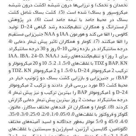
تخمدان و تخمک) و نرزایی‌ها درون شیشه (کشت درون شیشه‌
میکروسپور و بساک‌) شده است (5). کشت بساک شامل کشت
بساک در محیط جامد یا نیمه جامد است (6). در پژوهش
آرمسترانگ و همکاران تنظیم‌کننده رشد گیاهی 2,4-D تولید
کالوس را القا می کند و هورمون IAA و NAA جنین‌زایی مستقیم
را القا می‫کنند (7). کومار و همکاران تاثیر پیش تیمار دمایی (4
درجه سانتی‫گراد در بازده زمانی 10-0 روز و 30 درجه سانتی‫گراد
برای 1 روز) و تنظیم‌کننده‌های رشد (IAA، IBA، 2,4-D، NAA،
BAP، KN و TDZ با غلظت‌های 5/0، 1، 2، 5، 10 و 20 میکرومولار و
ترکیب 2 میکرومولار 2,4-D با 5/0، 1 و 2 میکرومولار TDZ، KN و
BAP) بر جنین‌زایی و باززایی کشت بساک دو ژنوتیپ خیار در
محیط کشت B5 مورد بررسی قرار دادند و ترکیب 2 میکرومولار
2,4-D و 1میکرومولار BAP را بهترین ترکیب و نیز پیش تیمار 4
درجه سانتی‫گراد به‫مدت 2 روز بهترین پیش تیمار دمایی گزارش
کردند (8). کومارا و همکاران اثر قندهای مختلف ساکارز، مالتوز،
گلوکز و فروکتوز با غلظت‌های 0، 05/0، 1/0، 2/0، 25/0، 3/0، 35/0،
4/0، 45/0 و 5/0 مولار به‌طور جداگانه و اسید آمینه‌های مختلف
(گلوتامین، گلایسین، آرژنین، اسپارژین و سیستئین با غلظت‌های
5/0، 1، 2 و 5 میکرومولار به‌طور جداگانه و نیز با ترکیب‌های 1 و 2