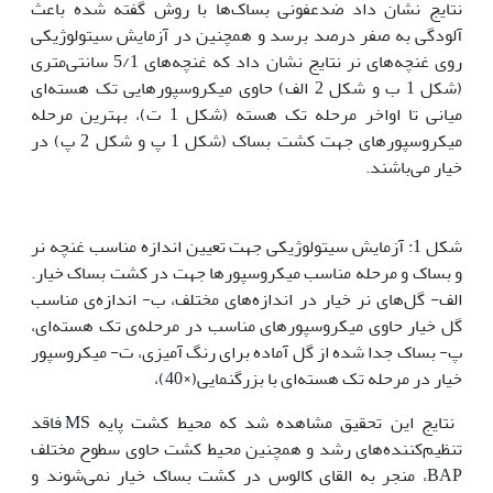
نتایج نشان داد ضدعفونی بساک‌ها با روش گفته شده باعث
آلودگی به صفر درصد برسد و همچنین در آزمایش سیتولوژیکی
روی غنچه‌های نر نتایج نشان داد که غنچه‌های 5/1 سانتی‌متری
(شکل 1 ب و شکل 2 الف) حاوی میکروسپورهایی تک هسته‌ای
میانی تا اواخر مرحله تک هسته (شکل 1 ت)، بهترین مرحله
میکروسپورهای جهت کشت بساک (شکل 1 پ و شکل 2 پ) در
خیار می‌باشند.
شکل 1: آزمایش سیتولوژیکی جهت تعیین اندازه مناسب غنچه نر
و بساک و مرحله‌ مناسب میکروسپورها جهت در کشت بساک خیار.
الف- گل‌های نر خیار در اندازه‌های مختلف، ب- اندازه‌ی مناسب
گل خیار حاوی میکروسپورهای مناسب در مرحله‌ی تک هسته‌ای،
پ- بساک جدا شده از گل آماده برای رنگ آمیزی، ت- میکروسپور
خیار در مرحله تک هسته‌ای با بزرگنمایی(×40)،
نتایج این تحقیق مشاهده شد که محیط کشت پایه MS فاقد
تنظیم‌کننده‌های رشد و همچنین محیط کشت حاوی سطوح مختلف
BAP، منجر به القای کالوس در کشت بساک خیار نمی‌شوند و