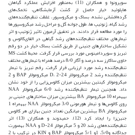
سوپرونوا و همکاران (11) به‌منظور افزایش عملکرد گیاهان
هاپلوئید خیار حاصل از کشت آزمایشگاهی، تخمک‌های
گرده‌افشانی نشده، بساک و میکروسپور، غلظت تنظیم‌کننده‌های
رشد گیاه، ژنوتیپ ها، طول جوانه گل و مراحل رشد میکروسپورها
را مورد مطالعه قرار دادند. در ﺗﺤﻘﯿﻖ آرمیون ﺗاﺛﯿﺮ ژﻧﻮﺗﯿﭗ و اﺛﺮ
ﺗﯿﻤﺎرﻫﺎی ﻣﺨﺘﻠﻒ ﺗﻨﻈﯿﻢﮐﻨﻨﺪهﻫﺎی رﺷﺪ ﮔﯿﺎﻫﯽ در اﻟﻘﺎیﮐﺎﻟﻮس و
ﺗﺸﮑﯿﻞ ﺳﺎﺧﺘﺎرﻫﺎی جنینی از ﻃﺮﯾﻖ ﮐﺸﺖ ﺑﺴﺎک ﺧﯿﺎر در دو رﻗﻢ
ﺗﺒﺮﯾﺰ و ﺳﻮﭘﺮداﻣﯿﻨﻮس ﻣﻮرد ﺑﺮرﺳﯽ ﻗﺮار ﮔﺮﻓﺖ. ﻣﺤﯿﻂ ﮐﺸﺖ MS
ﺣﺎوی ﺳﺎﮐﺎرز ﺳﻪ درﺻﺪ و آگار 8/0 درصد ﻫﻤﺮاه ﺑﺎ ﺗﯿﻤﺎرﻫﺎی ﻣﺨﺘﻠﻒ
تنظیم‌کننده رشد ﻣﻮرد ارزﯾﺎﺑﯽ ﻗﺮار ﮔﺮﻓﺖ. رﻗﻢ ﺗﺒﺮﯾﺰ ﺑﺎ ﺗﯿﻤﺎر
تنظیم‌کننده رشد 2 ﻣﯿﮑﺮوﻣﻮﻻر 2,4-D، 2 ﻣﯿﮑﺮوﻣﻮﻻر BAP و 2
ﻣﯿﮑﺮوﻣﻮﻻر کینتین بیشترین ﻣﯿﺰان ﮐﺎﻟﻮس‌زاﯾﯽ را از خود ﻧﺸﺎن
داد. ﻫﻤﭽﻨﯿﻦ ﺗﯿﻤﺎر تنظیم‌کننده رشد 6/0 میکرومولار NAA
به‫همراه 10 میکرومولار BA ﺑﯿﺸﺘﺮین میزان ﺳﺎﺧﺘﺎرﻫﺎی ﺟﻨﯿﻨﯽ ﺑﺮ
روی ﮐﺎﻟﻮسﻫﺎ و ﺗﯿﻤﺎر ﻫﻮرﻣﻮنی 3/0 میکرومولار NAA به‫همراه 1
میکرومولار BA بیشترین میانگین تعداد جنین به‫ازای هر کالوس
جنین‌زا را ایجاد کرد (12). حمیدوند و همکاران (13) اثر
تنظیم‌کننده‌های رشد 20 و 5 میکرمولار 2,4-D و NAA به‫صورت
جداگانه و5/0، 1و 5/1 میکرومولار BAP و KIN در ترکیب با 2