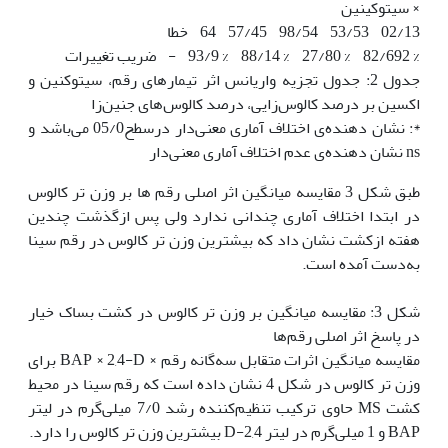
× سیتوکینین
02/13 53/53 98/54 57/45 64 خطا
% 82/692 % 27/80 % 88/14 % 93/9 - ضریب تغییرات
جدول 2: جدول تجزیه واریانس اثر تیمار‌های رقم، سیتوکنین و
اکسین بر درصد کالوس‌زایی، درصد کالوس‌های جنین‌زا
*: نشان دهنده‌ی اختلاف آماری معنی‌دار درسطح05/0 می‌باشد و
ns نشان دهنده‌ی عدم اختلاف آماری معنی‌دار
طبق شکل 3 مقایسه میانگین اثر اصلی رقم ها بر وزن تر کالوس
در ابتدا اختلاف آماری چندانی ندارد ولی پس ازگذشت چندین
هفته ازکشت نشان داد که بیشترین وزن تر کالوس در رقم سینا
به‌دست‌ آمده است.
شکل 3: مقایسه میانگین بر وزن تر کالوس در کشت بساک خیار
در پاسخ اثر اصلی رقم‌ها
مقایسه میانگین اثرات متقابل سه‌گانه رقم × BAP × 2,4-D برای
وزن تر کالوس در شکل 4 نشان داده است که رقم سینا در محیط
کشت MS حاوی ترکیب تنظیم‌کننده رشد 7/0 میلی‌گرم در لیتر
BAP و 1 میلی‌گرم در لیتر 2,4-D بیشترین وزن تر کالوس را دارد.