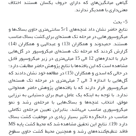
گیاهی میانگین‌های که دارای حروف یکسان هستند اختلاف
معنی‌داری با همدیگر ندارند.
5- بحث
نتایج حاضر نشان داد غنچه‌های 5/1 سانتی‌متری حاوی بساک‌ها و
میکروسپورهایی در مرحله تک هسته‌ای برای کشت بساک مناسب
هستند. حمیدوند و همکاران (13) و عبدالهی و همکاران (14)
گزارش کردند که مرحله تک هسته‌ای میکروسپور در گل‌هایی
خیار با اندازه‌های 12 الی 15 میلی‌متری در زیر میکروسپور قابل
مشاهده است که این یافته‌ها‌ با نتایج پژوهش حاضر مطابقت دارد؛
در حالی که اسدی و همکاران (15) در مطالعه خود نشان دادند که
گل‌هایی با اندازه‌ 3 الی 7 میلی‌متری در مرحله تک هسته‌ای
میکروسپور قرار دارند که با یافته‌های پژوهش حاضر همخوانی
ندارد. با توجه به این‫که یک عامل مهم برای دستیابی به نرزایی
موفق، انتخاب غنچه‌ها و بساک‌هایی با مرحله‌ی رشد و نمو
میکروسپوری مناسب می‌باشد، بنابراین تعیین مرحله‌ی تکاملی
مناسب در دانه‌گرده تاثیر بسیار زیادی در موفقیت کشت بساک
دارد (19). نتایج این تحقیق مشاهده شد که محیط کشت پایه MS
فاقد تنظیم‌کننده‌های رشد و همچنین محیط کشت حاوی سطوح