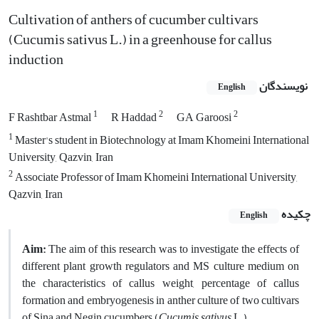
Cultivation of anthers of cucumber cultivars
(Cucumis sativus L.) in a greenhouse for callus
induction
نویسندگان
English
1
2
2
F Rashtbar Astmal
R Haddad
GA Garoosi
1
Master's student in Biotechnology at Imam Khomeini International
University, Qazvin, Iran
2
Associate Professor of Imam Khomeini International University,
Qazvin, Iran
چکیده
English
Aim:
The aim of this research was to investigate the effects of
different plant growth regulators and MS culture medium on
the characteristics of callus weight, percentage of callus
formation and embryogenesis in anther culture of two cultivars
of Sina and Negin cucumbers (
Cucumis sativus
L.).