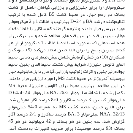
میکرومولار) را برای جنین‌زایی و باززایی گیاهان حاصل از کشت
بساک دو رقم خیار، در محیط کشت B5 کامل شده با ترکیب
تنظیم‌کننده رشد BA و 2,4-D به‫ترتیب با غلظت 1 و 2 میکرومولار
مورد بررسی قرار دادند و نتیجه گرفتند که ساکارز با غلظت 25/0
مولار، بهترین قند در بین قندهای مطالعه شده و نیز ترکیبی از
همه اسیدهای آمینه مورد استفاده با غلظت 1 میکرومولار از هر
کدام بهترین پاسخ را برای القا جنین ایجاد می‌کند (9). سونگ و
همکاران (10) در شش آزمایش شامل پیش تیمارهای دمایی، محیط
القای کالوس جنین‌زا، شرایط پیش کشت، محیط القای جنین، محیط
جوانه‌زنی جنین و اثرات ژنوتیپ باززایی گیاهان دابل‌هاپلوئید خیار
به‫وسیله آندروژنز در محیط کشت MS را مورد ارزیابی قرار دادند.
در این مطالعه، بهترین محیط برای کالوس جنین‌زا، محیط MS
تکمیل شده با 44/4 میلی‌مولار BA، 26/2 میلی‌مولار 2,4-D 64/4
میلی‌مولار کینتین، 3 درصد ساکارز و 8/0 درصد آگار معرفی شد.
برای القای جنین، محیط کشت MS به همراه 54/0 میلی‌مولار
NAA، 32/13 میلی‌مولار BA، 3 درصد ساکارز و 2/1 درصد آگار
گزارش شد. سه جنین در هر بساک و 42 دیپلوئید در هر 45
بساک (93 درصد موفقیت) برای ضریب تغییرات به‌دست‌ آمد.