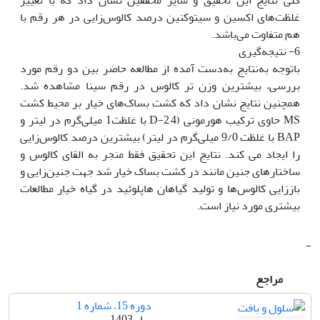
غلظت‌های اکسین و سیتوکنین درصد کالوس‌زایی در هر رقم با
هم متفاوت می‌باشد.‬‬‬‬‬‬‬‬‬‬‬‬‬‬
6- نتیجه‌گیری
باتوجه به‌نتایج به‌دست‌ آمده از مطالعه حاضر بین دو رقم مورد
بررسی، بیشترین وزن تر کالوس در رقم سینا مشاهده شد.
همچنین نتایج نشان داد که کشت بساک‌های خیار بر محیط کشت
MS حاوی ترکیب هورمونی (2,4-D با غلظت‌1 میلی‌گرم در لیتر و
BAP با غلظت 9/0 میلی‌گرم در لیتر) بیشترین درصد کالوس‌زایی
را ایجاد می کند. نتایج این تحقیق فقط منجر به القای کالوس و
ساختارهای جنین مانند در کشت بساک خیار شد جهت جنین‌زایی و
باززایی کالوس‌ها و تولید گیاهان هاپلوئید در گیاه خیار مطالعات
بیشتری مورد نیاز است.
-
مراجع
دوره 15، شماره 1
بهار 1403