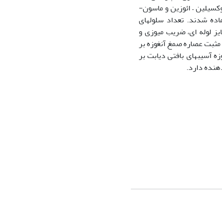
لام، 8- رنگ آمیزی با رنگ هماتوکسیلین – ائوزین و ماسون-
تری کروم، 9- مونته کردن انجام شد. در نهایت نمونه‫ها جهت مطالعه میکروسکوپی آماده شدند. تعداد سلول‫های
 تمایز لوله ای، ضریب میوزی و
این مطالعه بر اثر مثبت عصاره صمغ آنغوزه بر
عصاره صمغ آنغوزه آسیب‫های بافتی دیابت بر