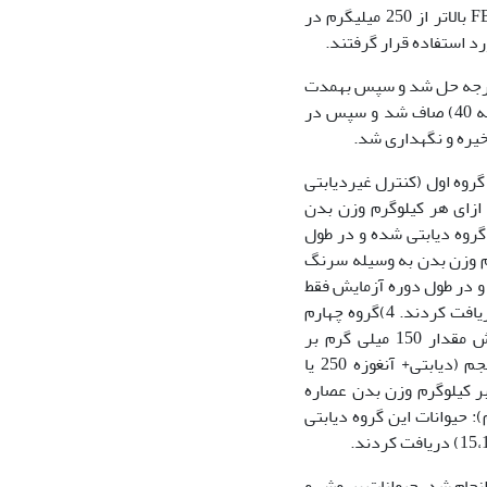
و بعد از 72 ساعت قند خون به‫مدت 10 روز متوالی اندازه گیری شد و حیوان با سطح FBS بالاتر از 250 میلی‫گرم در
100 گرم پودر صمغ آنغوزه در 1000 میلی لیتر اتانول 70 درجه حل شد و سپس به‫مدت
48 ساعت در دمای اتاق نگه‫داری شد. پس از 48 ساعت، محلول 4 بار با کاغذ صافی (درجه 40) صاف شد و سپس در
ین مطالعه 42 سر رت نر نژاد ویستار به 6 گروه تقسیم شدند: 1) گروه اول (کنترل غیردیابتی
 ازای هر کیلوگرم وزن بدن
: حیوانات این گروه دیابتی شده و در طول
صی آب مقطر (حلال دارو) را بهازای هر کیلوگرم وزن بدن به وسیله سرنگ
ت این گروه دیابتی نشدند و در طول دوره آزمایش فقط
مقدار 150 میلی گرم بر کیلوگرم وزن بدن عصاره صمغ آنغوزه را به‫وسیله سرنگ گاواژ دریافت کردند. 4)گروه چهارم
(دیابتی+ آنغوزه150 یا د+آ150): حیوانات این گروه دیابتی شده ودر طول دوره آزمایش مقدار 150 میلی گرم بر
کیلوگرم وزن بدن عصاره آنغوزه را به‫وسیله سرنگ گاواژ دریافت کردند ، 5) گروه پنجم (دیابتی+ آنغوزه 250 یا
تی شده و در طول دوره آزمایش مقدار 250 میلی گرم بر کیلوگرم وزن بدن عصاره
+ متفورمین یا د+م): حیوانات این گروه دیابتی
نمونه برداری پس از 42 روز درمان با عصاره صمغ آنغوزه انجام شد. حیوانات بی‫هوش و