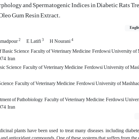
phology and Spermatogenic Indices in Diabetic Rats Tre
 Oleo Gum Resin Extract.
Engli
2
3
4
madpour
E Latifi
H Nourani
 Basic Science, Faculty of Veterinary Medicine, Ferdowsi University of
74, Iran
sic Science, Faculty of Veterinary Medicine, Ferdowsi University of Ma
cience, Faculty of Veterinary Medicine, Ferdowsi University of Mashha
tment of Pathobiology, Faculty of Veterinary Medicine, Ferdowsi Univer
74, Iran
icinal plants have been used to treat many diseases, including diabete
ral and antioxidant compounds. One of these systems that suffers from the