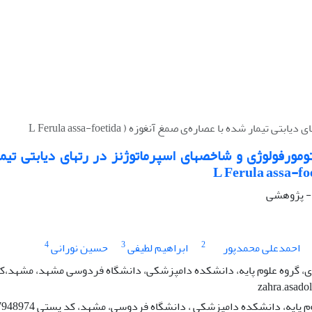
ارزیابی هیستومورفولوژی و شاخص‫ها‫
 - پژوهشی
4
3
2
احمدعلی محمدپور
ابراهیم لطیفی
حسین نورانی
zahra.asado