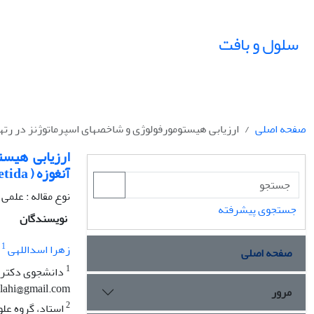
سلول و بافت
صفحه اصلی
ارزیابی هیستومورفولوژی و شاخص‫های اسپرماتوژنز در رت‫های دیابتی تیمار شده با عصاره‌ی صمغ آنغوزه ( L Ferula assa-foetida
آنغوزه ( L Ferula assa-foetida
نوع مقاله : علمی
جستجوی پیشرفته
نویسندگان
1
زهرا اسداللهی
صفحه اصلی
1
llahi@gmail.com
مرور
2