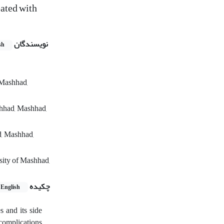
ated with
نویسندگان
sh
 Mashhad,
shhad, Mashhad,
d, Mashhad,
sity of Mashhad,
چکیده
English
s and its side
 complications