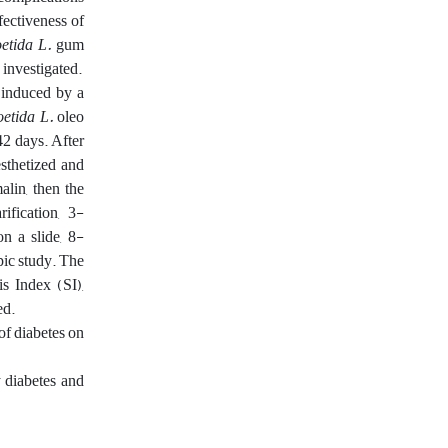
fectiveness of
etida L.
gum
 investigated.
s induced by a
oetida L.
oleo
42 days. After
esthetized and
alin, then the
ification, 3-
n a slide, 8-
pic study. The
s Index (SI),
ed.
of diabetes on
 diabetes and