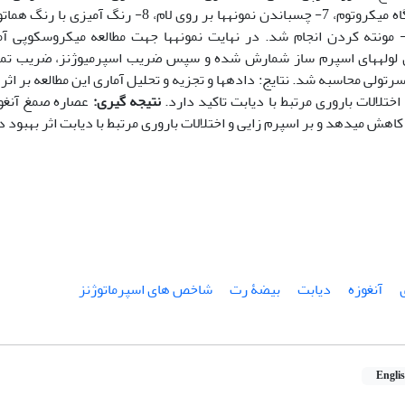
برش با دستگاه میکروتوم، 7- چسباندن نمونه­ها بر روی 
اپی‫تلیوم زایای لوله‫های اسپرم ساز شمارش شده و سپس ضریب اسپرمیوژنز، ضریب
ضریب سلول سرتولی محاسبه شد. نتایج: داده‫ها و تجزیه و تحلیل آماری 
اختلالات باروری مرتبط با دیابت تاکید دارد.
نتیجه گیری:
ری مرتبط با دیابت اثر بهبود دهنده دارد.
آنغوزه
دیابت
بیضۀ رت
شاخص های اسپرماتوژنز
Engli