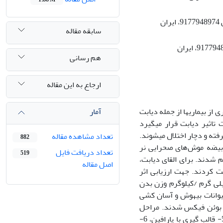
دکتری تخصصی، گروه علوم پایه، دانشکده دامپزشکی، دانشگاه فردوسی، مشهد، کد پستی 9177948974، ایران
سابقه مقاله
دانشیار، گروه پاتوبیولوژی، دانشکده دامپزشکی، دانشگاه فردوسی، مشهد، کد پستی 9177948974، ایران
هم رسانی
ارجاع به این مقاله
آمار
یاری از بیماری­ها از جمله دیابت
و عوارض جانبی ناشی از آن مورد استفاده قرار می‫گیرند. یکی از سیستم‫هایی که تحت تاثیر دیابت قرار می‫گیرد
ابت قرار گرفته و دچار اختلال می­شوند.
تعداد مشاهده مقاله
882
 بیضه موش­‌های صحرایی نر
تعداد دریافت فایل
519
ار به 6 گروه تقسیم شدند. برای القای دیابت،
اصل مقاله
وانات) دریافت کردند. جهت ارزیابی اثر
 آنغوزه تیمار حیوانات دیابتی با عصاره صمغ آنغوزه در مقادیر 150 و 250 میلی گرم /کیلوگرم وزن بدن
موش صحرایی با استفاده از سرنگ گاواژ و به‫مدت 42 روز انجام شد. پس از این مدت حیوانات بی‫هوش و آسان کشی
ز بافت بیضه انجام شد و نمونهها در فرمالین 10 درصد و بوئن فیکس شدند. مراحل
آماده سازی مقاطع میکروسکوپی شامل 1- آبگیری، 2- شفاف سازی، 3- آغشته کردن، 5- قالب گیری با پارافین، 6-