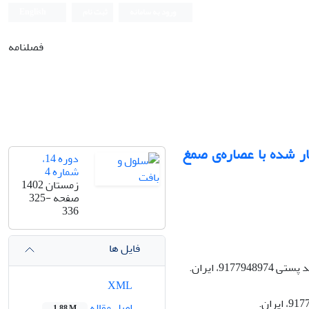
ورود به سامانه
ثبت نام
English
فصلنامه
ی اسپرماتوژنز در رتهای دیابتی تیمار شده با عصاره‌ی صمغ
دوره 14،
شماره 4
زمستان 1402
صفحه
325-
336
فایل ها
دانشجوی دکتری، گروه علوم پایه، دانشکده دامپزشکی، دانشگاه فردوسی مشهد، مشهد،کد پستی 9177948974، ایران.
XML
استاد، گروه علوم پایه، دانشکده دامپزشکی ، دانشگاه فردوسی، مشهد، کد پستی 9177948974، ایران.
اصل مقاله
1.88 M