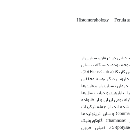
Histomorphology
Ferula‌ 
 به داروهای شیمیایی در درمان بسیاری از
دیم در طب سنتی مورد توجه بوده، دستگاه تناسلی
است. اثرات گیاهان دارویی بر سیستم تولید مثلی مانند کورکومین(Curcumin) (1)، فیکوس کاریکا (Ficus Carica)(2)،
Te)، زنجبیل(Ginger) (4) و بسیاری گیاهان دارویی دیگر توسط محققان
درمان بسیاری از بیماری‌ها
، ناباروری و دیابت سال‌ها
ه بومی ایران و از خانواده
آنغوزه شناسایی شده اند، از جمله ترکیبات
شناسایی شده در آنغوزه اسید فرولیک(Ferulic acid)، استرها (esters)، کومارین‫ها (coumarins) و سایر ترپنوئیدها
(terpenoids)، گلوکز(glucose)، گالاکتوز (galactose)، ال آرابینوز (L-arabinose(، رامنوز (rhamnose)، گلوکورونیک
اسیدglucuronic acid))، پلی ساکاریدهای گلیکوپروتئین(polysaccharides glycoprotein((5)، آمبلی فرون