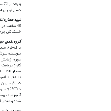
دسی لیتر به‫عنوان دیابتی در نظر گرفته شدند (14) و حیوانات دیابتی شده در مطالعه ما مورد استفاده قرار گرفتند.
تهیه عصاره اتا
خشک کن چرخشی خشک ‫‫
گروه بندی حیو
یا ک-غ): هیچ
شده و مقدار 100 میلی گرم بر کیلوگرم وزن بدن متفورمین را به‫وسیله سرنگ گاواژ (15،16،17) دریافت کردند.
نمونه برداری 