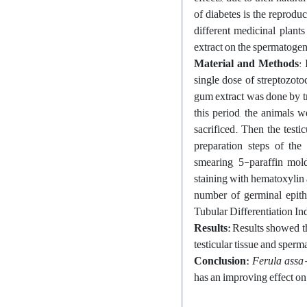
of diabetes is the reprodu
different medicinal plants
extract on the spermatogene
Material and Methods
:
single dose of streptozot
gum extract was done by t
this period, the animals w
sacrificed. Then the test
preparation steps of the
smearing, 5-paraffin mol
staining with hematoxylin 
number of germinal epith
Tubular Differentiation In
Results:
Results showed th
testicular tissue and sperm
Conclusion:
Ferula assa-
has an improving effect on 