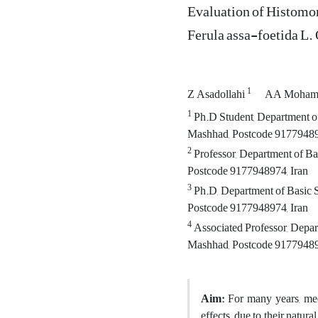
Evaluation of Histomor
Ferula assa-foetida L.
1
Z Asadollahi
AA Moham
1
Ph.D Student, Department of
Mashhad, Postcode 91779489
2
Professor, Department of Ba
Postcode 9177948974, Iran
3
Ph.D, Department of Basic S
Postcode 9177948974, Iran
4
Associated Professor, Depar
Mashhad, Postcode 91779489
Aim:
For many years, med
effects, due to their natu