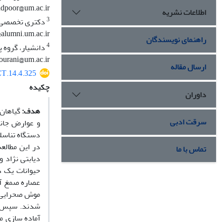
poor@um.ac.ir
اطلاعات نشریه
3
@alumni.um.ac.ir
راهنمای نویسندگان
4
ourani@um.ac.ir
ارسال مقاله
CT.14.4.325
چکیده
داوران
هدف:
سرقت ادبی
در این مطالع
تماس با ما
دیابتی نژاد 