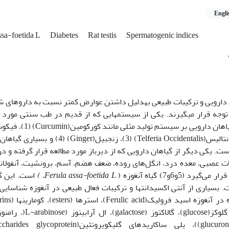
Engli
assa-foetida L
Diabetes
Rat testis
Spermatogenic indices
امروزه گیاهان دارویی و ترکیبات طبیعی به‫دلیل داشتن عوارض کمتر نسبت
بیماری‫ها مورد توجه قرار می‫گیرند. یکی از سیستم‫هایی که از ق
تلفریا اوکسیدنتالیس(lferia Occidentalis) (3
. یکی دیگر از گیاهان دارویی که از دیرباز مورد مطالعه قرار گرفته و در 
لات عصبی، معده درد، انگل‌های روده، ضعف هضم، آسم، برونشیت، آنفولانزا
د (‎5و6و7‎) گیاه آنغوزه (
Ferula assa-foetida L.
)
است. این گیا
Apiaceae است. بسیاری از آنتی اکسیدانت‫ها و ترکیبات فعال طبیعی در 