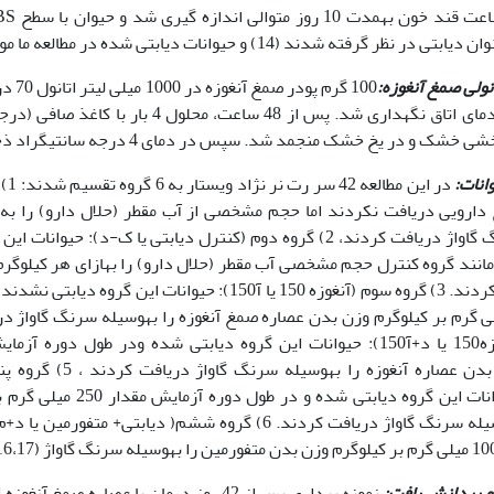
نولی
صمغ آنغوزه:
و در یخ خشک منجمد شد. سپس در دمای 4 درجه سانتیگراد ذخیره و نگهداری شد.
انات:
در ا
 دارویی دریافت نکردند اما حجم مشخصی از آب مقطر (حلال دارو) را به
به‫وسیله سرنگ گاواژ دریافت کردند، 2) گروه دوم (کنترل دیابتی یا ک-د)
دوره آزمایش مانند گروه کنترل حجم مشخ‫
گاواژ دریافت کردند. 3) گروه سوم (آنغوزه 150 یا آ150): حیوانا
د+آ250): حیوانات این گروه دیاب
آنغوزه را به‫وسیله سرنگ گاواژ دریافت کردند. 6) گروه ششم( دیابتی
و پردازش بافت: