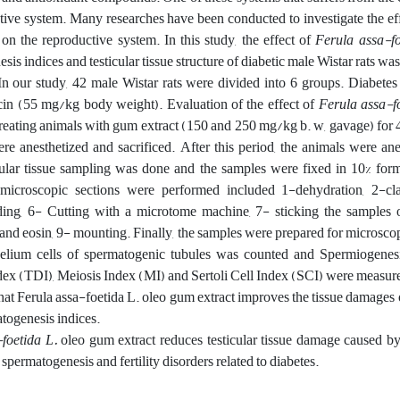
ctive system. Many researches have been conducted to investigate the ef
 on the reproductive system. In this study, the effect of
Ferula assa-fo
sis indices and testicular tissue structure of diabetic male Wistar rats was
 In our study, 42 male Wistar rats were divided into 6 groups. Diabete
ocin (55 mg/kg body weight). Evaluation of the effect of
Ferula assa-f
reating animals with gum extract (150 and 250 mg/kg b. w, gavage) for 
ere anesthetized and sacrificed. After this period, the animals were an
icular tissue sampling was done and the samples were fixed in 10% form
 microscopic sections were performed included 1-dehydration, 2-clar
ding, 6- Cutting with a microtome machine, 7- sticking the samples o
and eosin, 9- mounting. Finally, the samples were prepared for microsco
elium cells of spermatogenic tubules was counted and Spermiogenesi
dex (TDI), Meiosis Index (MI) and Sertoli Cell Index (SCI) were measur
at Ferula assa-foetida L. oleo gum extract improves the tissue damages 
atogenesis indices.
foetida L.
oleo gum extract reduces testicular tissue damage caused by
spermatogenesis and fertility disorders related to diabetes.