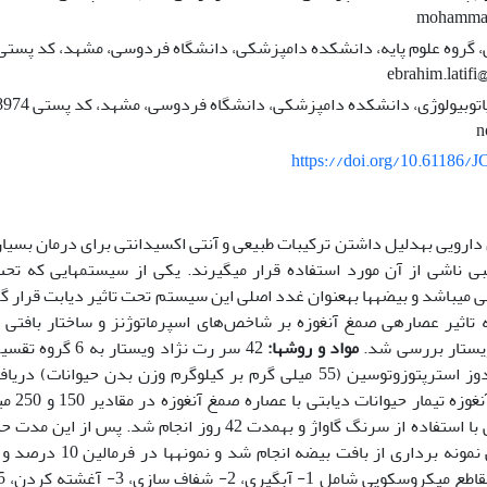
mohammad
ebrahim.latifi
n
https://doi.org/10.61186/J
گیاهان دارویی به‫دلیل داشتن ترکیبات طبیعی و آنتی اکسیدانتی برای درمان بس
دستگاه تناسلی می‫باشد و بیضه‫ها به‫عنوان غدد اصلی این سیستم تحت تاثیر دی
ه تاثیر عصاره­ی صمغ آنغوزه بر شاخص­‌های اسپرماتوژنز و ساختار بافتی
ویستار بررسی شد.
مواد و روش­ها:
42 سر رت نژاد ویست
حیوانات یک دوز استرپتوزوتوسین (55 میلی گرم بر کیلوگرم وزن بدن حی
عصاره صمغ
شدند. سپس نمونه برداری ا‫