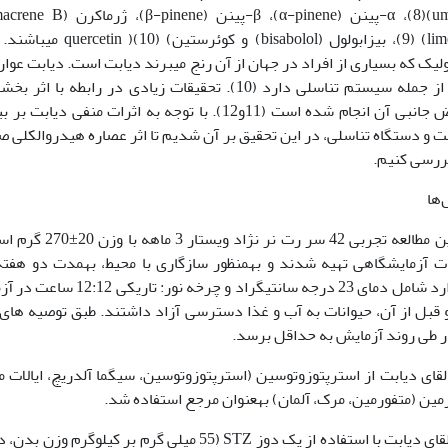
بیماری‫های متابولیک که بسیاری از افراد در جهان از آن رنج‫
اندام‫های بدن از جمله سیستم تناسلی دارد (10). تحقیقات زیادی د
ت و دستگاه تناسلی، در این تحقیق بر آن شدیم تا اثر عصاره هیدروالکلی صم
ررسی کنیم.
در این مطالعه تجربی 2
پرورش حیوانات آزمایشگاهی تهیه شد‫‫
ر طی روند آزمایش به حداقل برسد.
لقای دیابت از استرپتوزوتوسین (استرپتوزوتوسین، سیگما آلدریچ، ایالات م
ورمین (متفورمین، مرک، آلمان) بهعنوان مرجع استفاده شد.