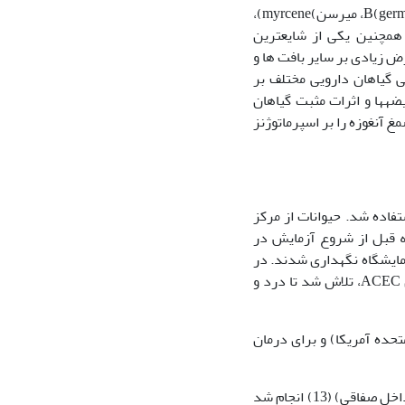
(umbelliferone)(8)، α-پینن (α-pinene)، β-پینن (β-pinene)، ژرماکرن (germacrene B)B، میرسن)myrcene)،
لیمونن(limonene) (9)، بیزابولول (bisabolol) و کوئرستین) quercetin )(10) می‫باشند. همچنین یکی از شایع‫ترین
 میبرند دیابت است. دیابت عوارض زیادی بر سایر بافت ها و
ر رابطه با اثر بخشی گیاهان دارویی مختلف بر
دیابت و عوارض جانبی آن انجام شده است (11و12). با توجه به اثرات منفی دیابت بر بیضه‫ها و اثرات مثبت گیاهان
غ آنغوزه را بر اسپرماتوژنز
4 سر رت نر نژاد ویستار 3 ماهه با وزن 20±270 گرم استفاده شد. حیوانات از مرکز
ند و بهمنظور سازگاری با محیط، بهمدت دو هفته قبل از شروع آزمایش در
شرایط استاندارد شامل دمای 23 درجه سانتی‫گراد و چرخه نور: تاریکی 12:12 ساعت در آزمایشگاه نگه‫داری شدند. در
طول آزمایش و قبل از آن، حیوانات به آب و غذا دسترسی آزاد داشتند. طبق توصیه های ACEC، تلاش شد تا درد و
تحده آمریکا) و برای درمان
القای دیابت با استفاده از یک دوز STZ (55 میلی گرم بر کیلوگرم وزن بدن، داخل صفاقی) (13) انجام شد