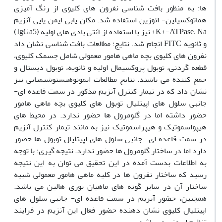
ها: به منظور بافت شناسی نفرون های کلیوی از رنگ آمیزی
هماتوکسیلین- ائوزین استفاده شد. مکان یابی ایمن یایی آنزیم
K+-ATPase، Na+ نیز با استفاده از آنتی بادی های اولیه (IgGa5)
و ثانویه FITC انجام شد. نتایج: مطالعات بافت شناسی نشان داد
نفرون های کلیوی بچه ماهی هامور معمولی شامل جسمک کلیوی،
قطعه گردنی، توبول پروکسیمال اولیه و ثانویه، توبول دیستال و
جمع کننده می باشند. نتایج مطالعات ایمونوهیستوشیمیایی نیز
نشان داد که در تیمار کنترل آنزیم مذکور در سمت قاعده ای-
جانبی سلول های اپیتلیال توبول های کلیوی بچه ماهی هامور
حضور داشته اما در گلومرول ها حضور ندارد. در محیط های
هیپواسموتیک و هیپراسموتیک نیز به مانند تیمار کنترل آنزیم
در سمت قاعده ای- جانبی سلول های اپیتلیال توبول ها حضور
دارد اما در ساختار گلومرول ها حضور ندارد. نتیجه گیری: با توجه
به اطلاعات بدست آمده در این تحقیق می توان به این نتیجه
رسید که ساختار نفرون ها در کلیه ماهی هامور معمولی شبیه
ساختار آن در سایر گونه های ماهیان یوری هالین می باشد.
همچنین، حضور آنزیم در سمت قاعده ای- جانبی سلول های
اپیتلیال کلیوی نشان دهنده حضور فعال این آنزیم در فرایند