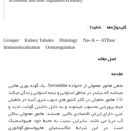
in osmotic and ionic regulation in kidney.
کلیدواژه‌ها
English
Grouper
Kidney Tubules
Histology
Na+ K+- ATPase
Immunolocalization
Osmoregulation
اصل مقاله
مقدمه
ماهی هامور معمولی از خانواده Serranidae، یک گونه یوری هالین
می‏باشد که بیشتر در مناطق استوایی و نیمه استوایی زندگی می‏کند
(1). هامور ماهیان در اکثر کشورهای جنوب شرق آسیا جز ماهیان
مهم پرورشی محسوب می‏شوند و به دلیل داشتن گوشت لذیذ و
غنی، دارای ارزش اقتصادی بالایی هستند. هامور معمولی ساکن
آب دریا می باشد، بنابراین نسبت به محیط خود هیپواسمتیک
است. در این شرایط مکانیسم‏های هایپواسمورگولاتوری