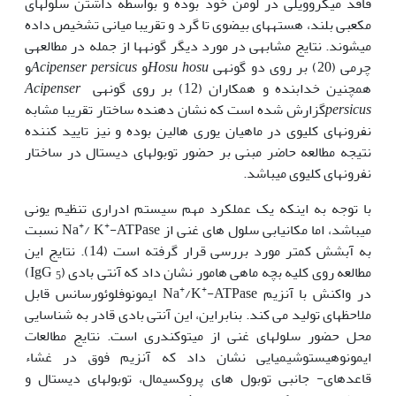
فاقد میکروویلی در لومن خود بوده و بواسطه داشتن سلول‏های
مکعبی بلند، هسته‏های بیضوی تا گرد و تقریبا میانی تشخیص داده
می‏شوند. نتایج مشابهی در مورد دیگر گونه‏ها از جمله در مطالعه‏ی
چرمی (20) بر روی دو گونه‏ی
Hosu hosu
و
Acipenser persicus
و
همچنین خدابنده و همکاران (12) بر روی گونه‏ی
Acipenser
persicus
گزارش شده است که نشان دهنده ساختار تقریبا مشابه
نفرون‏های کلیوی در ماهیان یوری هالین بوده و نیز تایید کننده
نتیجه مطالعه حاضر مبنی بر حضور توبول‏های دیستال در ساختار
نفرون‏های کلیوی می‏باشد.
با توجه به اینکه یک عملکرد مهم سیستم ادراری تنظیم یونی
+
+
می‏باشد، اما مکان‏یابی سلول های غنی از Na
/ K
-ATPase نسبت
به آبشش کمتر مورد بررسی قرار گرفته است (14). نتایج این
مطالعه روی کلیه بچه ماهی هامور نشان داد که آنتی بادی (IgG
)
5
+
+
در واکنش با آنزیم Na
/K
-ATPase ایمونوفلوئورسانس قابل
ملاحظه‏ای تولید می کند. بنابراین، این آنتی بادی قادر به شناسایی
محل حضور سلول‏های غنی از میتوکندری است. نتایج مطالعات
ایمونوهیستوشیمیایی نشان داد که آنزیم فوق در غشاء
قاعده‏ای- جانبی توبول های پروکسیمال، توبول‏های دیستال و