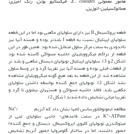
هامور معمولی
E. coioides
. فیکساتیو بوئن، رنگ آمیزی:
هماتوکسیلین-ائوزین.
قطعه پروکسیمال II نیز دارای سلول‏های مکعبی بود اما در این قطعه
سلول‏های اپیتلیال نسبت به قطعه I بلندتر بوده و هسته آن‏ها نیز
تاحدودی به سمت مرکز سلول متمایل شده بود. همین طور در این
قطعه از تراکم میکروویلی‏های حاشیه مسواکی کاسته شده بود
(شکل 2 و 3). سلول‏های اپیتلیال توبول‏های دیستال مکعبی و بلند تر
از قطعات قبلی بوده و هسته آنها نیز تقریبا گرد و در وسط سلول
مشاهده شد. از این قطعه به بعد هیچ گونه میکروویلی‏ای مشاهده
نشد (شکل 2). توبول‏های جمع کننده بواسطه داشتن سلول‏های
مکعبی بلند، فاقد حاشیه مسواکی و هسته‏های بیضوی تا گرد و
تقریبا میانی تشخیص داده شدند ( شکل 2).
+
مطالعه ایمونوفلئورسانس لام‏ها نشان داد که آنزیم Na
/
+
K
-ATPase در سمت قاعده‏ای- جانبی سلول‏های غنی از
میتوکندری توبول‏های کلیوی (پروکسیمال، دیستال و جمع کننده)
حضور داشتند، اما در ساختار گلومرول‏ها حضور آنزیم تشخیص