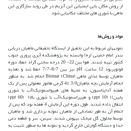
از روش مکان یابی ایمنیایی این آنزیم در طی روند سازگاری این
ماهی با شوری های مختلف، مکان‏یابی شود.
مواد و روش‌ها
نمونه‏های مربوط به این تحقیق از ایستگاه تحقیقاتی ماهیان دریایی
بندر امام خمینی (ره) وابسته به پژوهشکده آبزی پروری جنوب
کشور تهیه شدند. هوا بین 22- 20 درجه سانتی گراد حفظ، دوره
فوتوپریود 12 ساعت، pH نیز بین 8/7-7/7 حفظ شد و تغذیه
ماهیان توسط غذای ماهی Biomar (China) انجام شد. به منظور
انجام آزمایش بچه ماهیان3/0 ±4 گرمی هامور معمولی پس از یک
هفته آداپتاسیون، به محیط های هیپواسموتیک(آب با شوری
پایین)) (10 ppt) و هیپراسموتیک(آب با شوری بالا) (60 ppt)
انتقال داده شدند. طول دوره این آزمایش 4 هفته بود که پس از
اتمام آن به طور تصادفی از ماهیان نمونه برداری شد و ماهیان
توسط محلول گل میخک بی‏هوش شدند. سپس، سر و قطعه دمی
جدا و دستگاه گوارش خارج گردید و نمونه ها به منظور تثبیت به