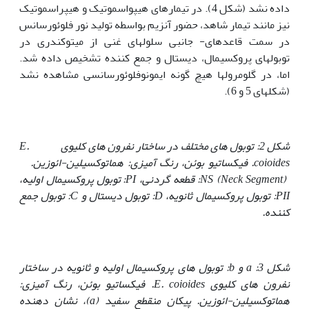
داده نشد (شکل 4). در تیمارهای هیپواسموتیک و هیپراسموتیک
نیز مانند تیمار شاهد، حضور آنزیم بواسطه تولید نور فلوئورسانس
در سمت قاعده‏ای- جانبی سلول‏های غنی از میتوکندری در
توبول‏های پروکسیمال، دیستال و جمع کننده تشخیص داده شد.
اما، در گلومرول‏ها هیچ گونه ایمونوفلوئورسانسی مشاهده نشد
(شکل‏های 5 و 6).
شکل 2: توبول های مختلف در ساختار نفرون های کلیوی
E.
coioides
. فیکساتیو بوئن، رنگ آمیزی: هماتوکسیلین-ائوزین.
NS (Neck Segment)
: قطعه گردنی،
PI
: توبول پروکسیمال اولیه،
PII
: توبول پروکسیمال ثانویه،
D
: توبول دیستال و
C
: توبول جمع
کننده.
شکل 3:
a
و
b
: توبول های پروکسیمال اولیه و ثانویه در ساختار
نفرون های کلیوی
E. coioides
. فیکساتیو بوئن، رنگ آمیزی:
هماتوکسیلین-ائوزین. پیکان منقطع سفید (
a
)، نشان دهنده