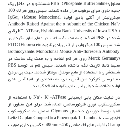
محلولPBS (Phosphate Buffer Saline) شستشو و در داخل یک
جعبه حاوی هوای مرطوب قرار داده شدند. سپس روی هر لام 100
میکرولیتر از آنتی بادی اولیه IgGα
(Mouse Monoclonal
5
+
Antibody Raised Against the α-subunit of the Chicken Na
/
+
K
-ATPase; Hybridoma Bank, University of Iowa, USA ) رقیق
شده در PBS اضافه و به مدت 2 ساعت در دمای اتاق نگهداری
شد. سپس 100 میکرولیتر از آنتی بادی ثانویه FITC (Fluorescein
Isothiocyanate; Monoclonal Mouse Anti-florescein Antibody;
Merck Germany) روی هر لام اضافه و به مدت یک ساعت در
محیط کاملا تاریک نگه داشته شدند. سپس لام ها توسط PBS
شستشو و با استفاده از مایع مونتاژ، مونتاژ شدند. جهت پی بردن
به درستی کارکرد این آنتی بادی، به تعدادی از لام‏ها آنتی بادی
اولیه اضافه نشد ولی آنتی بادی ثانویه اضافه گردید.
+
+
در نهایت مکان یابی ایمنیایی Na
/ K
-ATPase با استفاده از
میکروسکوپ نوری فلوئورسانس انجام شد. برای این منظور، از
لام‏ها توسط دوربین دیجیتال Olympus متصل به میکروسکوپ
فلوئورسنت(Leitz Diaplan Coupled to a Ploemopak 1- Lambda
Lamp) با فیلترهای اختصاصی 450- 490nm عکس برداری صورت