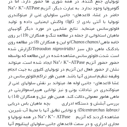
توبول‏های جمع کننده، در همه شوری ها حضور دارد، اما در
+
+
گلومرول‏ها وجود ندارد. به عبارت دیگر، آنزیم Na
-ATPase
/ K
حاضر در غشاء قاعده‏ای- جانبی سلول‏های غنی از میتوکندری
توبول‏ها با آنتی بادی (IgG
) واکنش ایمنیایی داده و تولید
5
فلوئورسانس می‏نماید. نتایج مشابهی در مورد دیگر گونه‏های
ماهیان استخوانی، از جمله در مطالعه تنگ و همکاران (19) بر روی
خامه ماهی
(
Chanos chanos)
و لین و همکاران (8) در مطالعه روی
بادکنک ماهی خال سبز
(Tetraodon nigroviridis)
گزارش شده
است. شدت فلوئورسانس مشاهده شده در این مطالعه که بواسطه
+
+
حضور حضور آنزیم Na
/ K
-ATPase ایجاد شده است، می‏تواند
نشان از حضور فعال این آنزیم در توبول‏های کلیوی به جهت انجام
وظیفه تنظیم اسمزی آنها باشد. همین طور تراکم فلوئورسانس در
غشا قاعده‏ای- جانبی لوله ها، می‏تواند بر نقش سلول‏های غنی از
میتوکندری در تبادلات یونی و نیز توانایی هیپراسمولاریتی در
ماهی هامور معمولی دلالت کند. همین طور نبل و همکاران (14) با
بررسی آبشش و دستگاه ادراری بچه ماهیان باس دریایی
(Dicentrarchus labrax)
و توانایی تطابق آنها با محیط آب شیرین،
+
+
مشاهده کردند که آنزیم Na
/ K
- ATPase در همه توبول‏ها و
مجاری ادراری، و در سمت قاعده‏ای جانبی سلول‏های اپیتلیوم آنها