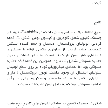
گرفت.
نتایج
نتایج مطالعات بافت شناسی نشان داد که در
E. coioides
نفرون‏ها از
جسمک کلیوی شامل گلومرول و کپسول بومن (شکل 1)، قطعه
گردنی، توبول‏های پروکسیمال، دیستال و جمع کننده تشکیل
شده‏اند. قطعه گردنی از سلول‏های مکعبی کوتاه با هسته‏های
قاعده‏ای، قطر لومن باریک تر نسبت به سایر قطعات و بدون
حاشیه مسواکی تشکیل شده بود. همچنین این قطعه فاقد حاشیه
مسواکی بود اما تعدادی میکروویلی کوتاه بر روی سطح لومینال
سلول‏های اپیتلیال آن وجود داشت. توبول پروکسیمال I دارای
سلول‏های مکعبی با هسته قاعده‏ای و میکروویلی‏هایی در رأس
(حاشیه مسواکی) بود که به داخل لومن کشیده شده بودند.
شکل 1
:
جسمک کلیوی در ساختار نفرون های کلیوی بچه ماهی