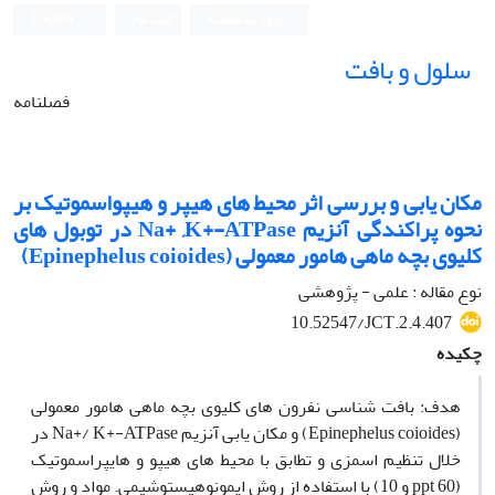
ورود به سامانه
ثبت نام
English
سلول و بافت
فصلنامه
مکان یابی و بررسی اثر محیط های هیپر و هیپواسموتیک بر
نحوه پراکندگی آنزیم Na+ ,K+-ATPase در توبول های
کلیوی بچه ماهی هامور معمولی (Epinephelus coioides)
نوع مقاله : علمی - پژوهشی
10.52547/JCT.2.4.407
چکیده
هدف: بافت شناسی نفرون های کلیوی بچه ماهی هامور معمولی
(Epinephelus coioides) و مکان یابی آنزیم Na+/ K+-ATPase در
خلال تنظیم اسمزی و تطابق با محیط های هیپو و هایپراسموتیک
(ppt 60 و 10) با استفاده از روش ایمونوهیستوشیمی. مواد و روش