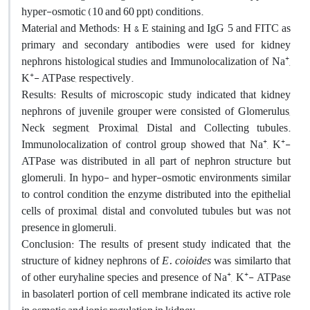
hyper-osmotic (10 and 60 ppt) conditions.
Material and Methods: H & E staining and IgG 5 and FITC as
primary and secondary antibodies were used for kidney
+
nephrons histological studies and Immunolocalization of Na
,
+
K
- ATPase, respectively.
Results: Results of microscopic study indicated that kidney
nephrons of juvenile grouper were consisted of Glomerulus,
Neck segment, Proximal, Distal and Collecting tubules.
+
+
Immunolocalization of control group showed that Na
, K
-
ATPase was distributed in all part of nephron structure but
glomeruli. In hypo- and hyper-osmotic environments similar
to control condition the enzyme distributed into the epithelial
cells of proximal, distal and convoluted tubules but was not
presence in glomeruli.
Conclusion: The results of present study indicated that, the
structure of kidney nephrons of
E. coioides
was similarto that
+
+
of other euryhaline species and presence of Na
, K
- ATPase
in basolaterl portion of cell membrane indicated its active role