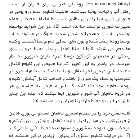
(Hypoosmoregulatory) روش‏های جبرانی برای جبران از دست
رفتن آب و تهاجم یون‏ها می‏باشند. قابلیت تنظیم اسمزی و یونی در
جانوران آبزی آن‏ها را برای تطابق با شرایط مختلف محیط از جمله
تغییرات شوری توانمند ساخته است (2). در این شرایط بواسطه
نوشیدن آب از دهیدراته شدن شدید جلوگیری می‏شود و آب
توسط روده جذب شده و یون های اضافی هم توسط آبشش‏ها و کلیه
ها دفع می شوند (3و4). حفظ تعادل پایدار محیط درونی برای
زندگی در محیط‏های گوناگون توسط مهره داران ضروری به نظر
می‏رسد. در پاسخ به این تغییر شرایط محیطی اپی تلیوم انتقال
دهنده نقش مهمی را در انتقال یون‏ها ایفا می‏کند. تنظیم اسمزی در
تلئوست‏ها بواسطه یک سری از بافت‏ها و اندام‏ها شامل آبشش، کلیه و
روده انجام می‏شود (5). کلیه یک نقش مهم در تنظیم اسمزی هر
دو گروه ماهیان آب شور و شیرین ایفا می‏کند که البته این ایفای
نقش در این دو محیط دارای تفاوت‏هایی نیز می‏باشد (6).
کلیه نقش خود را در تنظیم اسمزی ماهیان استخوانی یوری هالین
از طریق تغییر در میزان ادرار و ایجاد تعادل و توازن بین ترشح و
بازجذب یون با توجه به شوری و اسمولالیته محیط آبی ایفا می کند
(7). در فرایند تنظیم اسمزی آنزیم‏های زیادی درگیر هستند که