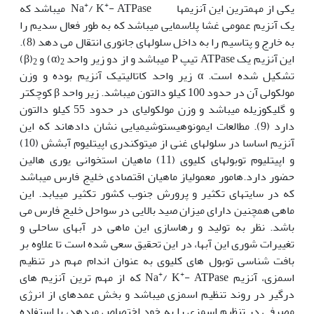
+
+
یکی از مهم‏ترین این آنزیم‏ها Na
/ K
- ATPase می‏باشد که
یک آنزیم عمومی غشا پلاسمایی می‏باشد که به طور فعال سدیم را
به خارج و پتاسیم را به داخل سلول‏های جانوری انتقال می دهد (8).
این آنزیم یک ATPase تیپ P می‏باشد و از دو زیر واحد
(α) و
(β)
2
2
تشکیل شده است. α زیر واحد کاتالیتیک آنزیم بوده و وزن
مولکولی آن در حدود 100 کیلو دالتون می‏‏باشد. زیر واحد β کوچکتر
و گلیکوزیله می‏باشد و وزن مولکولی‏ای در حدود 55 کیلو دالتون
دارد (9). مطالعات ایمونوهیستوشیمیایی نشان داده‏اند که این
آنزیم اساسا در سلول‏های غنی از میتوکندری اپیتلیوم آبشش (10)
و اپی‏تلیوم توبول‏های کلیوی (11) ماهیان استخوانی یوری هالین
حضور دارد.هامور معمولیاز ماهیان اقتصادی خلیج فارس می‏باشد
که در سایت‏های تکثیر و پرورش جنوب کشور تکثیر می‏یابد. این
ماهی همچنین دارای میزان صید بالایی در سواحل خلیج فارس می
باشد. نظر به تولید و رهاسازی این ماهی در آب‏های ساحلی و
تغییرات شوری این آب‏ها، در این تحقیق سعی شده است تا علاوه بر
بافت شناسی توبول های کلیوی به عنوان اندام مهم در تنظیم
+
+
اسمزی، آنزیم Na
/ K
- ATPase که از مهم ترین آنزیم های
درگیر در روند تنظیم اسمزی می‏باشد و بخش عمده‏ای از انرژی
مصرفی در تنظیم اسمزی را به خود اختصاص می‏دهد، با استفاده