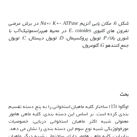
شکل 6: مکان یابی آنزیم
Na+/ K+- ATPase
در برش عرضی
نفرون های کلیوی
E. coioides
در محیط هیپراسموتیک
(آب با
شوری بالا)
.
P
: توبول پروکسیمال،
D
: توبول دیستال،
C
: توبول
جمع کننده
و
G
: گلومرول.
بحث
اوگاوا (15) ساختار کلیه ماهیان استخوانی را به پنج دسته تقسیم
بندی کرده است. بر اساس این دسته بندی، کلیه ماهی هامور
معمولی شبیه اکثر ماهیان استخوانی دریایی، خصوصیات
مورفولوژیکی شبیه نوع سوم این دسته بندی را نشان می دهد.
بنابراین، کلیه ماهی هامور دارای ساختمانی شبیه دیگر ماهیان