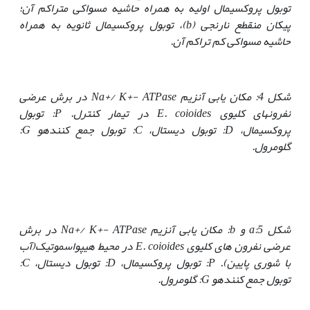
توبول پروکسیمال اولیه به همراه حاشیه مسواکی متراکم آن؛
پیکان منقطع نارنجی (
b
)، توبول پروکسیمال ثانویه به همراه
حاشیه مسواکی کم تراکم آن.
شکل 4: مکان یابی آنزیم
Na+/ K+- ATPase
در برش عرضی
نفرون‏های کلیوی
E. coioides
در تیمار کنترل.
P
: توبول
پروکسیمال،
D
: توبول دیستال،
C
: توبول جمع کننده
و
G
:
گلومرول.
شکل 5
:
a
و
b
: مکان یابی آنزیم
Na+/ K+- ATPase
در برش
عرضی نفرون های کلیوی
E. coioides
در محیط هیپواسموتیک
(آب
با شوری پایین).
P
: توبول پروکسیمال،
D
: توبول دیستال،
C
:
توبول جمع کننده
و
G
: گلومرول.