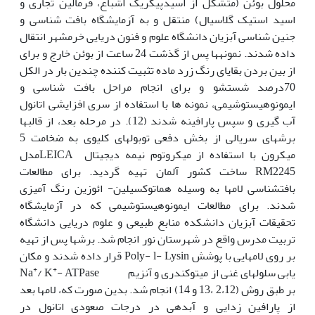
محلول بوئن (متشکل از اسیدپیکریک اشباع، فرمالین تجاری و
اسید استیک گلاسیال) منتقل و به آزمایشگاه بافت شناسی و
جنین شناسی آبزیان دانشگاه علوم و فنون دریایی خرمشهر انتقال
داده شدند. نمونه‏ها پس از گذشت 24 ساعت از بوئن خارج و برای
از بین بردن بقایای رنگ زرد ماده تثبیت کننده چندین بار در الکل
70درصد شستشو و برای انجام مراحل بافت شناسی و
ایمونوهیستوشیمی، نمونه ها با استفاده از سری افزایشی اتانول
آب گیری و سپس پارافینه شدند (12). در مرحله بعد، از قالب‏ها
برش‏های سریالی از بخش دفعی توبول‏های کلیوی به ضخامت 5
میکرون با استفاده از میکروتوم نیمه دیجیتال LEICAمدل
RM2245 ساخت کشور آلمان تهیه گردید. برای مطالعات
بافت‏شناسی لام‏ها به وسیله هماتوکسیلین- ائوزین رنگ آمیزی
شدند. برای مطالعات ایمونوهیستوشیمی که در آزمایشگاه
تحقیقات آبزیان دانشکده منابع طبیعی و علوم دریایی دانشگاه
تربیت مدرس واقع در شهرستان نور انجام شد. برش‏ها پس از تهیه
بر روی لام‏هایی با پوشش Poly- l- Lysin قرار داده شدند و مکان
+
+
یابی سلول‏های غنی از میتوکندری و آنزیم Na
- ATPase
/ K
بر طبق روش (2،12 ،13 و 14) انجام شد. بدین صورت که، لام‏ها بعد
از پارافین زدایی و آبدهی در درجات صعودی اتانول در