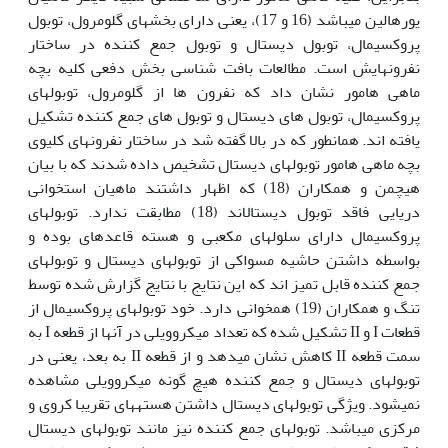
یورهالین می‏‏باشد (16 و 17)، یعنی دارای بخش‏های گلومرول، توبول
پروکسیمال، توبول دیستال و توبول جمع کننده در ساختار
نفرون‏هایش است. مطالعات بافت شناسی بخش دفعی کلیه بچه
ماهی هامور نشان داد که نفرون ها از گلومرول، توبول‏های
پروکسیمال، توبول های دیستال و توبول های جمع کننده تشکیل
یافته اند. همانطور که در بالا گفته شد در ساختار نفرون‏های کلیوی
بچه ماهی هامور توبول‏های دیستال تشخیص داده شدند که با بیان
هیچمن و همکاران (18) که اظهار داشتند ماهیان استخوانی
دریایی فاقد توبول دیستال‏اند (18) مطابقت ندارد. توبول‏های
پروکسیمال دارای سلول‏های مکعبی و هسته قاعده‏ای بوده و
بواسطه داشتن حاشیه مسواکی از توبول‏های دیستال و توبول‏های
جمع کننده قابل تمیز اند که این نتایج با نتایج گزارش شده توسط
تنگ و همکاران (19) همخوانی دارد. خود توبول‏های پروکسیمال از
قطعات I و II تشکیل شده که تعداد میکروویلی در آنها از قطعه I به
سمت قطعه II کاهش نشان می‏دهد و از قطعه II به بعد، یعنی در
توبول‏های دیستال و جمع کننده هیچ گونه میکروویلی مشاهده
نمی‏شود. ویژگی توبول‏های دیستال داشتن هسته‏های تقریبا کروی و
مرکزی می‏باشد. توبول‏های جمع کننده نیز مانند توبول‏های دیستال