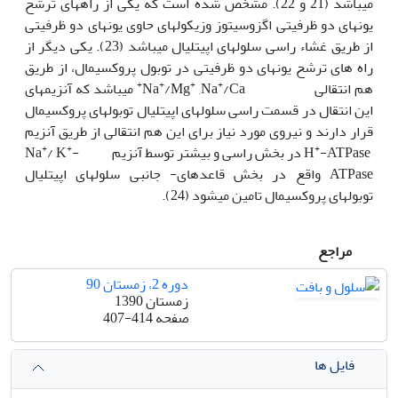
می‏باشد (21 و 22). مشخص شده است که یکی از راه‏های ترشح
یون‏های دو ظرفیتی اگزوسیتوز وزیکول‏های حاوی یون‏های دو ظرفیتی
از طریق غشاء راسی سلول‏های اپیتلیال می‏باشد (23). یکی دیگر از
راه های ترشح یون‏های دو ظرفیتی در توبول پروکسیمال، از طریق
+
+
+
+
هم انتقالی Na
/Ca
,Na
/Mg
می‏باشد که آنزیم‏های
این انتقال در قسمت راسی سلول‏های اپیتلیال توبول‏های پروکسیمال
قرار دارند و نیروی مورد نیاز برای این هم انتقالی از طریق آنزیم
+
+
+
H
-ATPase در بخش راسی و بیشتر توسط آنزیم Na
-
/ K
ATPase واقع در بخش قاعده‏ای- جانبی سلول‏های اپیتلیال
توبول‏های پروکسیمال تامین می‏شود (24).
مراجع
دوره 2، زمستان 90
زمستان 1390
صفحه
407-414
فایل ها