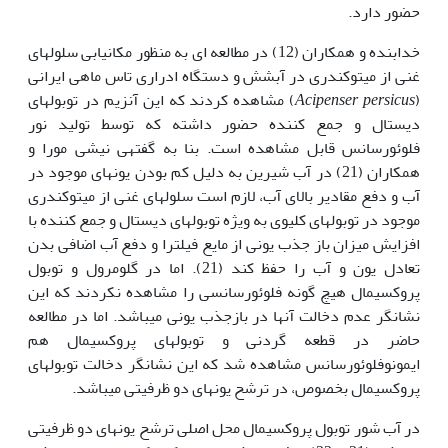
حضور دارد.
خدابنده و همکاران (12) در مطالعه ای به منظور مکان‏یابی سلول‏های
غنی از میتوکندری در آبشش و دستگاه ادراری تاس ماهی ایرانی
(
Acipenser persicus
) مشاهده کردند که این آنزیم در توبول‏های
دیستال و جمع کننده حضور داشته که توسط تولید نور
فلوئورسانس قابل مشاهده است. بنا به گفته‏ی نیشی مورا و
همکاران (21) در آب شیرین به دلیل کم بودن یون‏های موجود در
آب و دفع مقادیر بالای آب، لازم است سلول‏های غنی از میتوکندری
موجود در توبول‏های کلیوی به ویژه توبول‏های دیستال و جمع کننده با
افزایش میزان باز جذب یونی از مایع فیلترا و دفع آب اضافی بدن
تعادل یون و آب را حفظ کند (21). اما در گلومرول و توبول
پروکسیمال هیچ گونه فلوئورسانسی را مشاهده نکردند که این
نشانگر عدم دخالت آنها در بازجذب یونی می‏باشد. اما در مطالعه
حاضر در قطعه گردنی و توبول‏های پروکسیمال هم
ایمونوفلوئورسانس مشاهده شد که این نشانگر دخالت توبول‏های
پروکسیمال بخصوص، در ترشح یون‏های دو ظرفیتی می‏باشد.
در آب شور توبول پروکسیمال محل اصلی ترشح یون‏های دو ظرفیتی