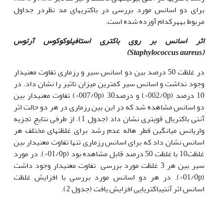
برای دو اسانس مورد بررسی در باکتری‏های مد نظردر جداول
مربوط به‏هرکدام آورده شده است.
اثر اسانس بر روی باکتری استافیلوکوکوس آرئوس
)
Staphylococcus aureus
(
در غلظت 50 درصد بین دو اسانس سیر و رزماری تفاوت معنی‏دار
وجود نداشت و اسانس سیر کمترین میزان تاثیر را نشان داد. در
10 درصد (002/0p<) و درصد30 (007/0p<) تفاوت معنی‏دار بین
دو اسانس مشاهده شد که در این بین رزماری در هر دو حالت اثر
آنتی باکتریال قوی‏تری نشان داد (جدول 1). از طرفی نتایج تجزیه
واریانس میانگین قطر هاله عدم رشد برای غلظت‏های مختلف هر
اسانس نشان داد که برای اسانس رزماری تنها تفاوت معنی‏دار بین
غلظت10 با غلظت 50 درصد قابل مشاهده بود (01/0p<). در مورد
سیر بین هر 3 غلظت مورد بررسی تفاوت معنی‏دار وجود داشت
(01/0p<). در هر دو اسانس مورد بررسی با افزایش غلظت
اسانس اثر آنتی‏باکتریایی افزایش یافت (جدول 2).