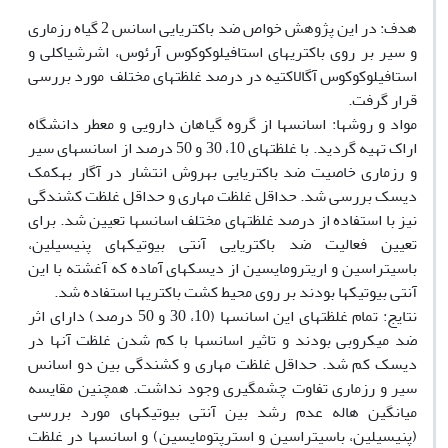
هدف: در این پژوهش خواص ضد باکتریایی اسانس 2 گیاه رزماری
و سیر بر روی باکتری‏های استافیلوکوکوس آرئوس، اشرشیاکلی و
استافیلوکوکوس آگالاکتیه در درصد غلظت‏های مختلف مورد بررسی
قرار گرفت.
مواد و روش‏ها: اسانس‏ها از گروه گیاهان دارویی و معطر دانشگاه
اراک تهیه گردید. با غلظت‏های 10، 30 و 50 درصد از اسانس‏های سیر
و رزماری خاصیت ضد باکتریایی به‏روش انتشار در آگار به‏کمک
دیسک بررسی شد. حداقل غلظت مهاری و حداقل غلظت کشندگی
نیز با استفاده از درصد غلظت‏های مختلف اسانس‏ها تعیین شد. برای
تعیین فعالیت ضد باکتریایی آنتی بیوتیک‏های پنی‏سیلین،
باسیتراسین و اریترومایسین از دیسک‏های آماده که آغشته با این
آنتی بیوتیک‏ها بودند بر روی محیط کشت باکتری‏ها استفاده شد.
نتایج: تمام غلظت‏های این اسانس‏ها (10، 30 و 50 درصد) دارای اثر
ضد میکروبی بودند و تاثیر اسانس‏ها با کم شدن غلظت آن‏ها در
دیسک کم شد. حداقل غلظت مهاری و کشندگی بین دو اسانس
سیر و رزماری تفاوت چشمگیری وجود نداشت. همچنین مقایسه
میانگین هاله عدم رشد بین آنتی بیوتیک‏های مورد بررسی
(پنی‏سیلین، باسیتراسین و استرپتومایسین) و اسانس‏ها در غلظت