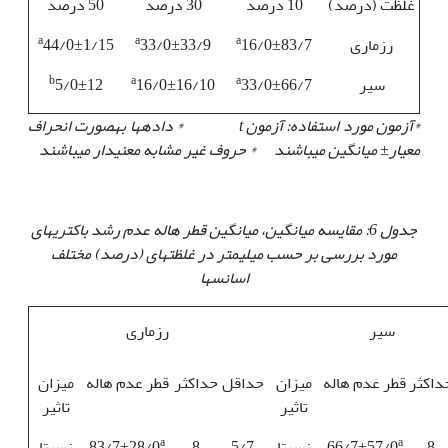
غلظت (درصد)
10 درصد
30 درصد
50 درصد
a
a
a
رزماری
16/0±83/7
33/0±33/9
44/0±1/15
b
a
a
سیر
33/0±66/7
16/0±16/10
5/0±12
*آزمون مورد استفاده: آزمون
t
* داده‏ها به‏صورت انحراف
معیار
±
میانگین می‏باشند * حروف غیر مشابه معنی‏دار می‏باشند
جدول 6: مقایسه میانگین، میانگین قطر هاله عدم رشد باکتری‏های
مورد بررسی بر حسب میلی‏متر در غلظت‏های (درصد) مختلف
اسانس‏ها
سیر
رزماری
داکثر
قطر عدم هاله
میزان
حداقل
حداکثر
قطر عدم هاله
میزان
تاثیر
تاثیر
a
a
8
66/7±57/0
نسبتا
5/7
8
83/7±28/0
نسبتا