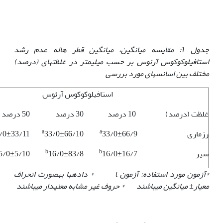
جدول 1: مقایسه میانگین، میانگین قطر هاله عدم رشد
استافیلوکوکوس آرئوس بر حسب میلی‏متر در غلظت‏های (درصد)
مختلف بین اسانس‏های مورد بررسی
استافیلوکوکوس آرئوس
غلظت (درصد)
10 درصد
30 درصد
50 درصد
a
a
رزماری
33/0±66/9
33/0±66/10
/0±33/11
b
b
سیر
16/0±16/7
16/0±83/8
5/0±5/10
*آزمون مورد استفاده: آزمون
t
* داده‏ها به‏صورت انحراف
معیار
±
میانگین می‏باشند * حروف غیر مشابه معنی‏دار می‏باشند