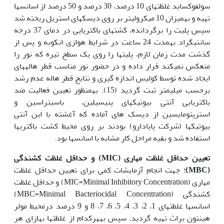
سولفوکساید غلظت‏های 10 درصد، 30 درصد و 50 درصد از اسانس‏ها
تهیه و به‏میزان 10 میکرولیتر بر روی دیسک‏های استریل ریخته شد
سپس پلیت را برگردانده، کشت‏های باکتریایی در دمای 37 درجه
سانتی‏گراد به‏مدت 24 ساعت در شرایط هوازی انکوبه و پس از
گذشت مدت زمان لازم، پلیت‏ها را روی یک سطح تیره که نور را
منعکس نمی‏کند قرار داده و در حضور نور مناسب قطر هاله‏های
ایجاد شده توسط کولیس اندازه گیری و نتایج قطر هاله عدم رشد
برحسب میلی‏متر ثبت گردید (15). به‏منظور تعیین فعالیت ضد
باکتریایی آنتی بیوتیک‏های پنی‏سیلین، باسیتراسین و
استرپتومایسین از دیسک های آماده که آغشته با این آنتی
بیوتیک‏ها (شرکت پایادارو) بودند بر روی محیط کشت باکتری‏ها
استفاده شد و بقیه مراحل کار مشابه با اسانس‏ها بود.
تعیین حداقل غلظت مهاری (
MIC
) و حداقل غلظت کشندگی
(
MBC
):
جهت انجام آزمایشات کمی برای تعیین حداقل غلظت
مهاری (MIC=Minimal Inhibitory Concentration) و حداقل غلظت
کشندگی (MBC=Minimal Bacteriocidal Concentration)
اسانس‏ها غلظت‏های 1، 2، 3، 4، 5، 6، 7، 8 و 9 درصد درمحیط مولر
هینتون براث تهیه گردید. سپس به‏هرکدام از غلظت‏‏ها به‏ازای هر