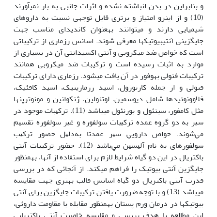
و بنابراین در بدن انباشته نشده و اثرات جانبی به بار نمی‏آورند
(10) و از این‏رو امتیاز و برتری قابل توجهی نسبت به داروهای
شیمیایی دارند و می‏توانند به‏عنوان کاندیدای مناسب جهت
جایگزینی آنتی‏بیوتیک‏ها معرفی شوند. اسانس رزماری از ترکیباتی
است که خواص ضد میکروبی و آنتی اکسیدانتی آن در بسیاری از
موارد به اثبات رسیده است و ترکیبات ضد میکروبی همانند
ترکیبات فنولی به‏وفور در آن یافت می‏شود. رزماری دارای ترکیبات
فنولی و از جمله کارنوزول، اسید رزمارینیک، اسید کافئیک،
فلاوونوئیدها شامل دیوسمین، لوتئولین، ژنکوانین و مونوترپن‏ها
مثل کامفور، سینئول و بورنئول می‏باشد (11). ﺗﺮﻛﻴﺒﺎت ﻣﻮﺟﻮد در
ﺳﻴﺮ ﺑﻪ دو ﮔﺮوه ﻋﻤﺪه ﺗﺮﻛﻴﺒﺎت ﺳﻮﻟﻔﻮره و ﻏﻴﺮ ﺳﻮﻟﻔﻮره ﺗﻘﺴﻴﻢ
ﻣﻲ‏شوند. ﺧﻮاص داروﻳﻲ ﺳﻴﺮ ﻋﻤﺪتا ﺑﻪ‏دﻟﻴﻞ ﺣﻀﻮر ﺗﺮﻛﻴﺐ
ﺳﻮﻟﻔﻮرهای ﺑﻪ ﻧﺎم آﻟﻴﺴﻴﻦ ﻣﻲﺑﺎﺷﺪ (12). حضور ترکیبات آنتی
باکتریال در این دو گیاه شرایط لازم برای استفاده از آن‏ها، به‏منظور
جایگزین آنتی بیوتیک را فراهم می‏کند. از آنجائی که در بررسی
قدرت آنتی باکتریال دو گیاه اسانس قالب بهتری جهت مقایسه
می‏باشد (13) و با توجه ضرورت یافتن ترکیبات جایگزین برای آنتی
بیوتیک‏ها در درمان ورم پستان به‏منظور مقابله با مقاومت داروئی،
این مطالعه با هدف بررسی و مقایسه خاصیت آنتی باکتریایی