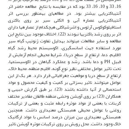
16، 33 و 10، 16، 33 بود که در مقایسه با نتایج مطالعه حاضر اثر
آنتی‏باکتریایی بیشتر بود. در مطالعه‏ای به‏منظور بررسی اثر
آنتی‏باکتریایی عصاره آبی و الکلی سیر بر روی باکتری
استافیلوکوکوس آرئوس و اشرشیاکلی هیچکدام از عصاره‏ها دارای
اثر بر روی رشد باکتری‏ها نبودند (22). اختلاف موجود بین نتایج این
مطالعه و سایر مطالعات می‏تواند به‏دلیل تفاوت ژنوتیپ گیاه سیر
مورد استفاده جهت اسانس‏گیری، اکوسیستم محیط رشد گیاه
(اقلیم، دما، ارتفاع از سطح دریا)، شرایط محیطی انجام آزمایش از
قبیل PH و دما باشد. رشد و عملکرد گیاهان در اکوسیستم‏ها،
تحت تاثیر عوامل مختلفی نظیر نوع گونه، اقلیم منطقه، محیط خاک،
ارتفاع از سطح دریا و موقعیت جغرافیائی قرار دارد. هر یک از این
عوامل می‏توانند تاثیر بسزائی بر کمیت و کیفیت محصول و مواد
استحصالی از آن‏ها داشته باشند (23). بر طبق گزارش حبیبی و
همکاران (23) بر روی آویشن وحشی منطقه طالقان مقادیر مختلف
کربنات با بعضی از مواد موثره رابطه مثبت و بعضی از ترکیبات
روغنی با عوامل محیطی همبستگی معنی‏داری داشت. همچنین
همبستگی معنی‏داری بین میزان درصد اسانس با مواد ارگانیک
خاک وجود داشت. محل رویش بر روی ترکیبات موثره آویشن تاثیر