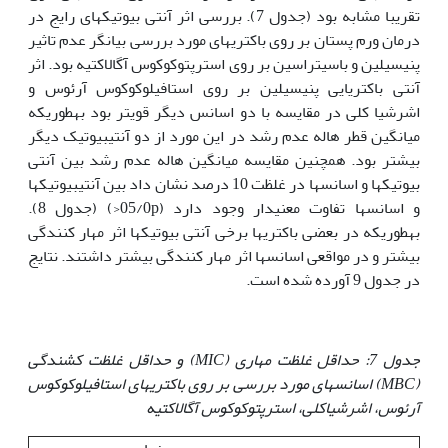
تقریبا مشابه بود (جدول 7). بررسی اثر آنتی بیوتیک‏های رایج در
درمان ورم پستان بر روی باکتری‏های مورد بررسی بیانگر عدم تاثیر
پنی‏سیلین و باسیتراسین بر روی استرپتوکوکوس آگالاکتیه بود. اثر
آنتی باکتریایی پنی‏سیلین بر روی استافیلوکوکوس آرئوس و
اشرشیا کلی در مقایسه با دو اسانس دیگر قوی‏تر بود به‏طوری‏که
میانگین قطر هاله عدم رشد در این مورد از دو آنتی‏بیوتیک دیگر
بیشتر بود. همچنین مقایسه میانگین هاله عدم رشد بین آنتی
بیوتیک‏ها و اسانس‏ها در غلظت 10 درصد نشان داد بین آنتی‏بیوتیک‏ها
و اسانس‏ها تفاوت معنی‏دار وجود دارد (05/0p<) (جدول 8).
به‏طوری‏که در بعضی باکتری‏ها برخی آنتی بیوتیک‏ها اثر مهار کنندگی
بیشتر و در مواقعی اسانس‏ها اثر مهار کنندگی بیشتر داشتند. نتایج
در جدول 9 آورده شده است.
جدول 7: حداقل غلظت مهاری (
MIC
) و حداقل غلظت کشندگی
(
MBC
) اسانس‏های مورد بررسی بر روی باکتری‏های استافیلوکوکوس
آرئوس، اشرشیاکلی، استرپتوکوکوس آگالاکتیه