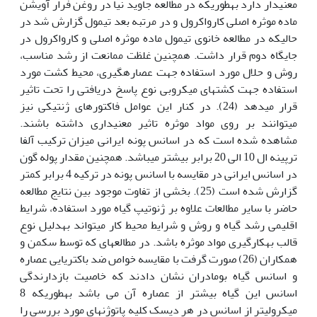
معنی‏دار دارد به‏طوری‏که در مطالعه جاوید نیا در روغن فرار آویشن
ماده موثره اصلی کارواکرول و در مرتبه بعد تیمول گزارش شد در
حالی‏که در مطالعه خانوی تیمول ماده موثره اصلی و کارواکرول در
جایگاه دوم قرار داشت. همچنین غلظت ممانعت از رشد مناسب،
روش و حلال مورد استفاده جهت عصاره‏گیری، محیط کشت مورد
استفاده جهت کشت‏های میکروبی نوع پاسخ دریافتی را تحت تاثیر
قرار می‏دهد (24). در کنار این عوامل فاکتورهای ژنتیکی نیز
می‏توانند بر روی مواد موثره تاثیر معنی‏داری داشته باشند.
مشاهده شده است که در اسانس پونه ایرانی میزان ترکیب آلفا
ترپینه ال 10 الی 20 برابر بیشتر می‏باشد. همچنین مقدار پوله گون
در اسانس ایرانی در مقایسه با اسانس پونه در ترکیه 4 برابر کمتر
گزارش شده است (25). بخشی از تفاوت موجود بین نتایج مطالعه
حاضر با سایر مطالعات علاوه بر ژنوتیپ گیاه مورد استفاده، شرایط
اقلیمی رشد گیاه و روش و شرایط محیط کار می‏تواند به‏دلیل نوع
قالب به‏کارگیری مواد موثره باشد. در مطالعه‏ای که توسط سکمن و
همکاران (26) صورت گرفت با مقایسه خواص ضد باکتریایی عصاره
و اسانس گیاه بومادران نشان دادند که خاصیت بازدارندگی
اسانس این گیاه بیشتر از عصاره آن می باشد به‏طوری‏که 8
میکرولیتر از اسانس در هر دیسک کلیه پاتوژن‏های مورد بررسی را