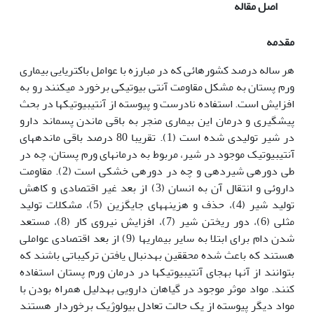
اصل مقاله
مقدمه
هر ساله درصد کشورهائی که در مبارزه با عوامل باکتریایی بیماری
ورم پستان به مشکل مقاومت آنتی بیوتیکی برخورد می‏کنند رو به
افزایش است. استفاده نادرست و پیوسته از آنتی‏بیوتیک‏ها در بحث
پیشگیری و درمان این بیماری منجر به باقی ماندن پسماند دارو
در شیر تولیدی شده است (1). تقریبا 80 درصد باقی مانده‏های
آنتی‏بیوتیک موجود در شیر، مربوط به درمان‏های ورم پستان، چه در
طی دور‏ه‏ی شیردهی و چه در دوره‏ی خشکی است (2). مقاومت
داروئی و انتقال آن به انسان (3) از بعد غیر اقتصادی و کاهش
تولید شیر (4)، حذف و هزینه‏های جایگزین (5)، مشکلات تولید
مثلی (6)، دور ریختن شیر (7)، افزایش نیروی کار (8)، مستعد
شدن دام برای ابتلا به سایر بیماری‏ها (9) از بعد اقتصادی عواملی
هستند که باعث شده محققین به‏دنبال یافتن ترکیباتی باشند که
بتوانند از آن‏ها به‏جای آنتی‏بیوتیک‏ها در درمان ورم پستان استفاده
کنند. مواد موثر موجود در گیاهان دارویی به‏دلیل همراه بودن با
مواد دیگر پیوسته از یک حالت تعادل بیولوژیک برخوردار هستند