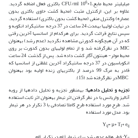
6
میلی‏لیتر محیط مایع،CFU/ml 10
×1 باکتری فعال اضافه گردید.
علاوه بر این، ازکنترل مثبت (محیط کشت حاوی باکتری بدون
عصاره) وکنترل منفی (محیط کشت بدون باکتری) استفاده گردید.
در نهایت لوله‏ها به‏مدت 24 ساعت در 37 درجه سانتی‏گراد انکوبه و
سپس نتایج قرائت گردید. برای هرکدام از اسانس‏ها آخرین رقتی
که در آن هیچ‏گونه کدورتی مشاهده نگردید (عدم رشد) به‏عنوان
MIC در نظرگرفته شد و از تمام لوله‏های بدون کدورت بر روی
محیط مولر- هینتون آگار کشت داده شد. پس از گذشت 24 ساعت
انکوباسیون در 37 درجه سانتی‏گراد آخرین غلظتی از اسانس‏ها که
قادر به مرگ 99 درصد از باکتری‏های زنده اولیه بود به‏عنوان
MBCدر نظرگرفته شد (15).
تجزیه و تحلیل داده‏ها:
به‏منظور تجزیه و تحلیل داده‏ها از رویه
آنالیز واریانس با در نظر گرفتن اثر تیمار به‏عنوان اثر ثابت استفاده
شد. طرح مورد استفاده طرح کاملا تصادفی با 3 تکرار در هر تیمار
بود. مدل مورد استفاده
Y
= µ+ T
+ e
ij
I
ij
Y
: قطر هاله عدم رشد برای تیمار i ام در تکرار jام