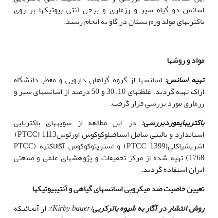
اسانس دو گیاه سیر و رزماری و برخی آنتی بیوتیک‏ها بر روی
باکتری‏های مولد ورم پستان در گاو به انجام رسید.
مواد و روش‏ها
تهیه اسانس:
اسانس‏ها از گروه گیاهان دارویی و معطر دانشگاه
اراک تهیه گردید. غلظت‏های 10، 30 و 50 درصد از اسانس‏های سیر و
رزماری مورد بررسی قرار گرفت.
باکتری‏های
مورد
بررسی:
در این مطالعه از سویه‏های باکتریایی
استاندارد و بالینی شامل استافیلوکوکوس اورئوسPTCC) 1113),
اشریشیاکلی(PTCC 1399) و استرپتوکوکوس آگالاکتیه (PTCC
1768) تهیه شده از مرکز تحقیقات و پژوهش‏های علمی و صنعتی
ایران استفاده گردید.
تعیین خاصیت ضد میکروبی اسانس‏های گیاهی و آنتی‏بیوتیک‏ها
روش انتشار در آگار به شیوه بائرکربی
(
Kirby bauer
):
از آنجائی‏که