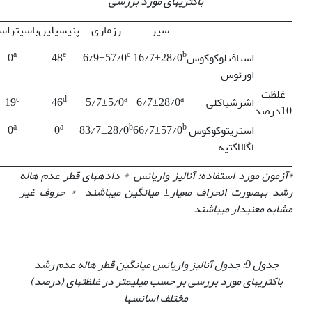
باکتری‏های مورد بررسی
سیر
رزماری
پنی‏سیلین
باسیتراس
a
e
c
b
استافیلوکوکوس
16/7±28/0
6/9±57/0
48
0
اورئوس
غلظت
c
d
a
a
اشرشیاکلی
6/7±28/0
5/7±5/0
46
19
10درصد
a
a
b
b
استرپتوکوکوس
66/7±57/0
83/7±28/0
0
0
آگالاکتیه
*آزمون مورد استفاده: آنالیز واریانس * داده‏های قطر عدم هاله
رشد به‏صورت انحراف معیار
±
میانگین می‏باشند * حروف غیر
مشابه معنی‏دار می‏باشند
جدول 9: جدول آنالیز واریانس میانگین قطر هاله عدم رشد
باکتری‏های مورد بررسی بر حسب میلی‏متر در غلظت‏های (درصد)
مختلف اسانس‏ها