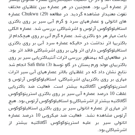
از عصاره آبی بود. همچنین در هر عصاره بین غلظت‏های مختلف
تفوت معنی‏دار مشاهده گردید. در مطالعه Chukwu (29) عصاره
های اتانولی و عصاره‏های سرد و گرم آبی سیر بر روی باکتری
استافیلوکوکوس آرئوس و اشرشیاکلی بررسی شد. عصاره الکلی
باعث مهار هر دو باکتری شد. عصاره گرم آبی بر روی هیچکدام از
باکتری‏ها اثر نداشت در حالی‏که عصاره سرد آبی بر روی باکتری
استافیلوکوکوس دارای اثر ولی بر روی اشرشیاکلی فاقد اثر بود.
در مطالعه‏ای که به‏منظور بررسی اثرات آنتی‏باکتریایی سیر بر روی
باکتری‏های مولد ورم پستان در گاو توسط Saﬁ thria (3) انجام شد
نتایج نشان داد که در غلظت‏های بالاتر عصاره‏های آبی سیر اثرات
مهاری بر روی باکتری‏های اشرشیاکلی، استافیلوکوکوس آرئوس و
استرپتوکوکوس آگالاکتیه بیشتر است. فعالیت ضد باکتریایی
غلظت 10 درصد عصاره آبی سیر بر روی باکتری استرپتوکوکوس
آگالاکتیه بیشتر از اشرشیاکلی و استافیلوکوکوس آرئوس بود. هیچ
اثر مهاری از عصاره اتانولی سیر بر روی باکتری استافیلوکوکوس
آرئوس مشاهده نشد. فعالیت ضد میکروبی 10 درصد عصاره
اتانولی سیر بر علیه استرپتوکوکوس آگالاکتیه بیشتر از
اشرشیاکلی بود.