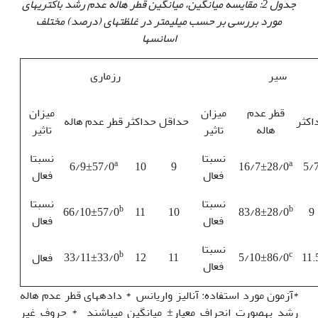
جدول 2: مقایسه میانگین، میانگین قطر هاله عدم رشد باکتری‏های
مورد بررسی بر حسب میلی‏متر در غلظت‏های (درصد) مختلف
اسانس‏ها
سیر
رزماری
قطر عدم
میزان
میزان
اکثر
حداقل
حداکثر
قطر عدم هاله
هاله
تاثیر
تاثیر
نسبتا
نسبتا
a
a
6/9±57/0
10
9
16/7±28/0
5/
فعال
فعال
نسبتا
نسبتا
b
b
66/10±57/0
11
10
83/8±28/0
9
فعال
فعال
نسبتا
b
c
11.
5/10±86/0
11
12
33/11±33/0
فعال
فعال
*آزمون مورد استفاده: آنالیز واریانس * داده‏های قطر عدم هاله
رشد به‏صورت انحراف معیار± میانگین می‏باشند * حروف غیر