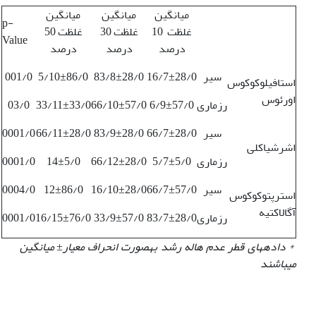
میانگین
میانگین
میانگین
p-
غلظت 10
غلظت 30
غلظت 50
Value
درصد
درصد
درصد
سیر
16/7±28/0
83/8±28/0
5/10±86/0
001/0
استافیلوکوکوس
اورئوس
رزماری
6/9±57/0
66/10±57/0
33/11±33/0
03/0
سیر
66/7±28/0
83/9±28/0
66/11±28/0
0001/0
اشرشیاکلی
رزماری
5/7±5/0
66/12±28/0
14±5/0
0001/0
سیر
66/7±57/0
16/10±28/0
12±86/0
0004/0
استرپتوکوکوس
آگالاکتیه
رزماری
83/7±28/0
33/9±57/0
16/15±76/0
0001/0
* داده‏های قطر عدم هاله رشد به‏صورت انحراف معیار
±
میانگین
می‏باشند