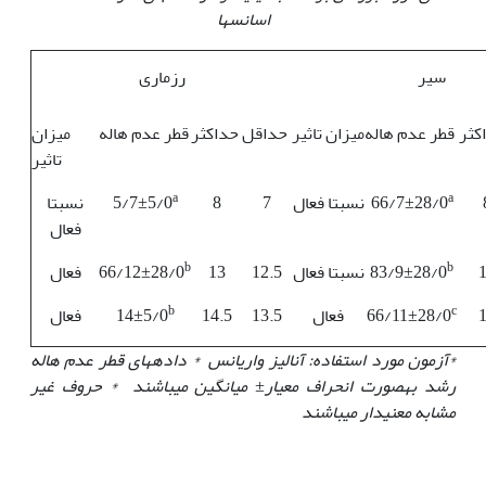
اسانس‏ها
سیر
رزماری
کثر
قطر عدم هاله
میزان تاثیر
حداقل
حداکثر
قطر عدم هاله
میزان
تاثیر
a
a
66/7±28/0
نسبتا فعال
7
8
5/7±5/0
نسبتا
فعال
b
b
83/9±28/0
نسبتا فعال
12.5
13
66/12±28/0
فعال
b
c
66/11±28/0
فعال
13.5
14.5
14±5/0
فعال
*آزمون مورد استفاده: آنالیز واریانس * داده‏های قطر عدم هاله
رشد به‏صورت انحراف معیار
±
میانگین می‏باشند * حروف غیر
مشابه معنی‏دار می‏باشند