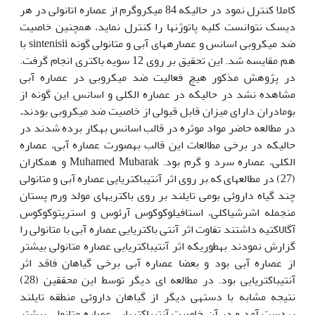
کاملا کنترل نمود در حالی‏که 84 میکروگرم از عصاره اتانولی در هر
دیسک نتوانست کلیه پاتوژن‏ها را کنترل نماید، همچنین خاصیت
ضد میکروبی اسانس و عصاره‏های آبی و متانولی گونه sintenisii با
هم مقایسه شد. این تحقیق بر روی 12 سویه باکتری انجام گرفت.
در پژوهش مذکور هیچ فعالیت ضد میکروبی در عصاره آبی
مشاهده نشد در حالی‏که در عصاره الکلی و اسانس این گونه از
بومادران دارای میزان قابل قبولی از خاصیت ضد میکروبی بودند
.
در مطالعه حاضر مواد موثره در قالب اسانس به‏کار برده شدند در
حالی‏که در برخی مطالعات این قالب به‏صورت عصاره آبی، عصاره
الکلی، عصاره سرد و گرم بود. Muhamed Mubarak و همکاران
(27) در مطالعه‏ای که بر روی اثر آنتی‏باکتریایی عصاره آبی و متانولی
چند گیاه داروئی بومی تایلند بر روی باکتری‏های مولد ورم پستان
منجمله اشرشیاکلی، استافیلوکوکوس آرئوس و استرپتوکوکوس
آگالاکتیه داشتند تفاوت اثر آنتی باکتریایی عصاره آبی با متانولی را
گزارش نمودند به‏طوری‏که اثر آنتی‏باکتریایی عصاره متانولی بیشتر
از عصاره آبی بود و بعضا عصاره آبی برخی گیاهان فاقد اثر
آنتی‏باکتریایی بود. در مطالعه ای دیگر توسط این محققین (28)
نتیجه مشابه با دسته‏ی دیگر از گیاهان داروئی منطقه تایلند
به‏دست آمد و در آن خاصیت آنتی‏باکتریایی عصاره متانولی بیشتر