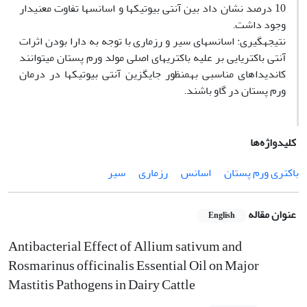
10 درصد نشان داد بین آنتی بیوتیک‏ها و اسانس‏ها تفاوت معنی‏دار
وجود داشت.
نتیجه‏گیری: اسانس‏های سیر و رزماری با توجه به دارا بودن اثرات
آنتی باکتریایی بر علیه باکتری‏های اصلی مولد ورم پستان می‏توانند
کاندیداهای مناسبی به‏منظور جایگزین آنتی بیوتیک‏ها در درمان
ورم پستان در گاو باشند.
کلیدواژه‌ها
باکتری ورم پستان
اسانس‏
رزماری
سیر
عنوان مقاله
English
Antibacterial Effect of Allium sativum and
Rosmarinus officinalis Essential Oil on Major
Mastitis Pathogens in Dairy Cattle