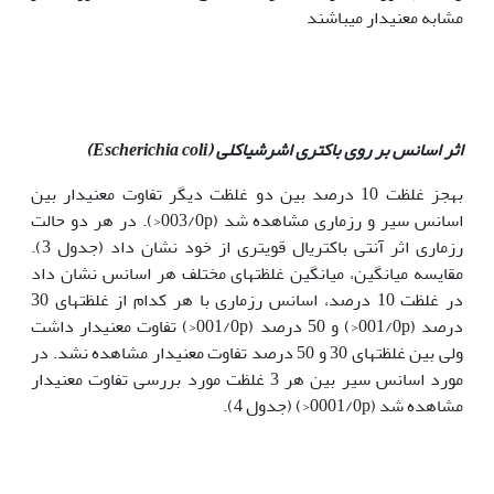
مشابه معنی‏دار می‏باشند
اثر اسانس بر روی باکتری اشرشیاکلی (
Escherichia coli
)
به‏جز غلظت 10 درصد بین دو غلظت دیگر تفاوت معنی‏دار بین
اسانس سیر و رزماری مشاهده شد (003/0p<). در هر دو حالت
رزماری اثر آنتی باکتریال قوی‏تری از خود نشان داد (جدول 3).
مقایسه میانگین، میانگین غلظت‏های مختلف هر اسانس نشان داد
در غلظت 10 درصد، اسانس رزماری با هر کدام از غلظت‏های 30
درصد (001/0p<) و 50 درصد (001/0p<) تفاوت معنی‏دار داشت
ولی بین غلظت‏های 30 و 50 درصد تفاوت معنی‏دار مشاهده نشد. در
مورد اسانس سیر بین هر 3 غلظت مورد بررسی تفاوت معنی‏دار
مشاهده شد (0001/0p<) (جدول 4).