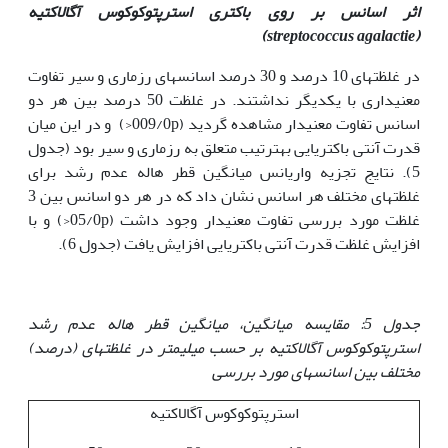
اثر اسانس بر روی باکتری استرپتوکوکوس آگالاکتیه
)
streptococcus agalactie
(
در غلظت‏های 10 درصد و 30 درصد اسانس‏های رزماری و سیر تفاوت
معنی‏داری با یکدیگر نداشتند. در غلظت 50 درصد بین هر دو
اسانس تفاوت معنی‏دار مشاهده گردید (009/0p<) و در این میان
قدرت آنتی باکتریایی به‏ترتیب متعلق به رزماری و سیر بود (جدول
5). نتایج تجزیه واریانس میانگین قطر هاله عدم رشد برای
غلظت‏های مختلف هر اسانس نشان داد که در هر دو اسانس بین 3
غلظت مورد بررسی تفاوت معنی‏دار وجود داشت (05/0p<) و با
افزایش غلظت قدرت آنتی باکتریایی افزایش یافت (جدول 6).
جدول 5: مقایسه میانگین، میانگین قطر هاله عدم رشد
استرپتوکوکوس آگالاکتیه بر حسب میلی‏متر در غلظت‏های (درصد)
مختلف بین اسانس‏های مورد بررسی
استرپتوکوکوس آگالاکتیه