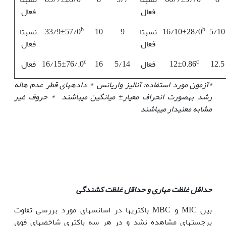
فعال
فعال
b
b
5/10
16/10±28/0
نسبتا
9
10
33/9±57/0
نسبتا
فعال
فعال
c
c
12.5
12±0.86
فعال
5/14
16
16/15±76/.0
فعال
*آزمون مورد استفاده: آنالیز واریانس * داده‏های قطر عدم هاله
رشد به‏صورت انحراف معیار
±
میانگین می‏باشند * حروف غیر
مشابه معنی‏دار می‏باشند
حداقل غلظت مهاری و حداقل غلظت کشندگی
بین MIC و MBC باکتری‏ها در اسانس‏های مورد بررسی تفاوت
برجسته‏ای مشاهده نشد و در هر سه باکتری شاخص‏های فوق