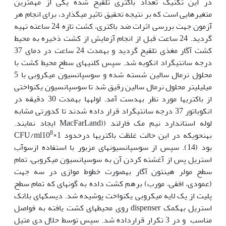
در این تکنیک تعداد باکتری تلقیح شده یکی از مهم‏ترین
متغیرهایی است که بر نتیجه تحقیق تاثیر می‏گذارد، برای انجام هر
آزمون جهت بررسی اثرات ضد باکتری، کشت تازه 24 ساعته تهیه
گردید. 24 ساعت قبل از انجام آزمایش از کشت ذخیره به محیط
کشت آگار مغذی تلقیح گردید و به‏مدت 24 ساعت در دمای 37
درجه سانتی‏گراد انکوبه شد. سپس کلنی‏های سطح محیط کشت با
محلول نرمال سالین شسته شده و سوسپانسیون میکروبی با 5
میلی‏لیتر محلول نرمال سالین رقیق شد تا سوسپانسیون یکنواختی
از باکتری‏ها مورد نظر به‏دست آمد. لوله‏ها به‏مدت 30 دقیقه در
انکوباتور 37 درجه سانتی‏گراد قرار داده شدند تا کدورتی مشابه
لوله استاندارد نیم مک فارلند ((MacFarLand ایجاد نمایند.
8
به‏نحوی‏که در این حالت غلظت باکتری‏ها درحدود CFU/ml10
×1
بود (14). سپس از سوسپانسیون‏های مزبور با استفاده ازسوآب
استریل پس از آغشته کردن آن به سوسپانسیون میکروبی، تمام
سطح مولر هینتون آگار به‏صورت خطوط موازی در سه جهت
(عمودی، افقی، مورب) برهم کشت داده به گونه‏ای که تمام سطح
پلیت از یک لایه میکروبی یکنواخت پوشیده شد. دیسک‏های بلانک
استریل به‏کمک dispenser روی محیط‏های کشت یافته به فواصل
مناسب و در 3 تکرار قرارداده شد. سپس توسط حلال دی متیل