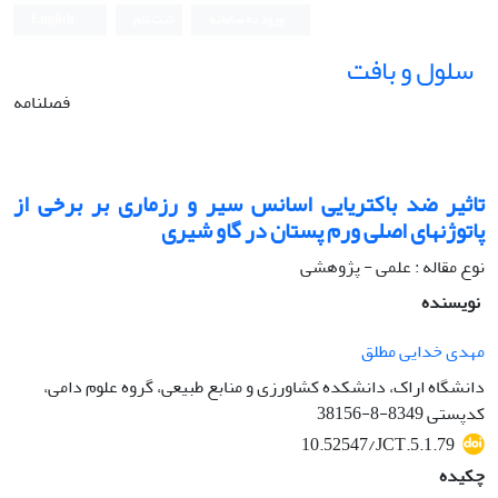
ورود به سامانه
ثبت نام
English
سلول و بافت
فصلنامه
تاثیر ضد باکتریایی اسانس سیر و رزماری بر برخی از
پاتوژن‏های اصلی ورم پستان در گاو شیری
نوع مقاله : علمی - پژوهشی
نویسنده
مهدی خدایی مطلق
دانشگاه اراک، دانشکده کشاورزی و منابع طبیعی، گروه علوم دامی،
کدپستی 8349-8-38156
10.52547/JCT.5.1.79
چکیده