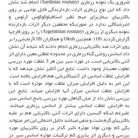
ضروری یک نمونه رزماری (Sardinian rosmary) انجام شد نشان
داد که این نوع رزماری اثرات بازدارندگی قابل توجهی بر روی
باکتری‏های بیماری‏زای مهم نظیر استافیلوکوکوس آرئوس و
اشرشیاکلی ندارد در صورتی‏که محققین دیگر اثرات بازدارنده
نمونه دیگری از رزماری (Argentinian rosmary) را بر روی قارچ‏ها
گزارش کردند (18). همچنین Okoh و همکاران (18)آزمایشی را بر
روی اثرات ضد باکتریایی رزماری انجام دادند که نتیجه آن نشان
داد اسانس روغنی گیاه رزماری در محدوده غلظتی معین دارای اثر
آنتی باکتریایی است
.
در مورد سیر بین هر 3 غلظت مورد بررسی
تفاوت معنی‏دار وجود داشت. نتایج این آنالیز نشان می‏دهد که با
افزایش غلظت اسانس اثر آنتی‏باکتریایی هم افزایش یافته است.
این امر به دلیل افزایش میزان غلظت مواد موثره است که با
افزایش غلظت اسانس میزان آن‏ها افزایش می‏یابد. نتایج این
بررسی نشان داد از میان گیاهان مورد بررسی پاسخ اسانس سیر
به افزایش غلظت اسانس بیشتر از اسانس رزماری می‏باشد.
علی‏رغم اینکه آلیسین دارای اثرات آنتی باکتریایی هم بر علیه
باکتری‏های گرم مثبت و منفی می‏باشد دلایل احتمالی این امر می‏تواند
یکی کم بودن مواد موثره تاثیر گذار بر روی باکتری‏های مورد
بررسی و دیگری اثر پذیری کم ترکیبات موثره اسانس سیر در