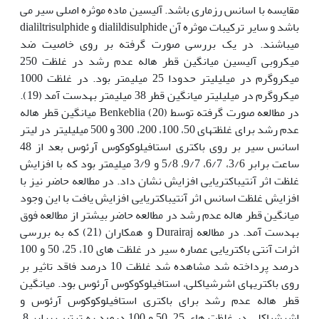
مقایسه با اسانس رزماری باشد. آلیسین ماده موثره اصلی سیر می
باشد و سایر ترکیبات موثره آن dialildisulphide و dialiltrisulphide
می‏باشند. در یک بررسی صورت گرفته بر روی خاصیت ضد
میکروبی آلیسین میانگین قطر هاله عدم رشد در غلظت 250
میکروگرم در میلی‏لیتر حدودا 25 میلی‏متر بود. در غلظت 1000
میکروگرم در میلی‏لیتر میانگین قطر 38 میلی‏متر به‏دست آمد (19).
در مطالعه صورت گرفته توسط Benkeblia (20) میانگین قطر هاله
عدم رشد برای غلظت‏های 50، 100، 200، 300 و 500 میلی‏لیتر در لیتر
اسانس سیر بر روی باکتری استافیلوکوکوس آرئوس بعد از 48
ساعت برابر 3/6، 6/7، 9/7، 5/8 و 3/9 میلی‏متر بود که با افزایش
غلظت اثر آنتی‏باکتریایی افزایش نشان داد. در مطالعه حاضر نیز با
افزایش غلظت اسانس اثر آنتی‏باکتریایی افزایش یافت با این وجود
میانگین قطر هاله عدم رشد در مطالعه حاضر بیشتر از مطالعه فوق
به‏دست آمد. در مطالعه Durairaj و همکاران (21) که به بررسی
اثرات آنتی باکتریایی عصاره سیر در غلظت های 10، 25، 50 و 100
درصد پرداخته شد مشاهده شد غلظت 10 درصد فاقد تاثیر بر
روی باکتری‏های اشرشیاکلی، استافیلوکوکوس آرئوس بود. میانگین
قطر هاله عدم رشد برای باکتری استافیلوکوکوس آرئوس و
اشرشیاکلی در غلظت های 25، 50 و 100 درصد به ترتیب برابر 8،