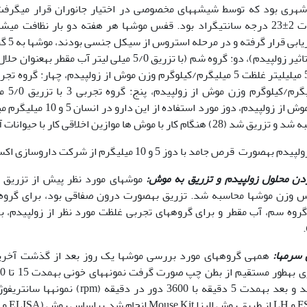
شهری بود که توسط شیشه­های مخصوصی در اختیار جانوران قرار می­گرفت
پرورش حیوانات 2±23 درجه سانتی‏گراد بود. قفس موش­ها هر هفته دو بار نظافت
واژنی مو
کنترل (بدون تاثیر زولپیدم)، دو: گروه شم (با تزریق 5/0 میلی 
کیلوگرم وزن موش از زولپیدم، دوز
ار با موش ها موازین اخلاقی کار با حیوانات آزمایشگاهی رعایت شد.
پیدم به‏صورت قرص جامد با دوز 5 و 10 میلی‏گرم از شرکت داروسازی اکسیر تهیه شد.
ردن محلول زولپیدم و تزریق به موش
:
موش‏های مورد نظر پیش از تزریق 
س وزن موش­ها محاسبه شد. تزریق به‏صورت درون صفاقی بود، برای گرو
رم‏ها:
همه‏ی گروه‏های مورد بررسی موش‏ها یک روز بعد از گذشت آخری
نگه‏داری شدند و بعد به‏مدت 5 دقیقه با 600