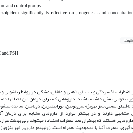
ham and control groups.
f zolpidem significantly is effective on , oogenesis and concentrat
Engli
 and FSH
ظیر اضطراب، افسردگی و تنش­های ذهنی و عاطفی، مشکل در روابط زناشویی و 
روز بی­خوابی نقش داشته باشند. داروهایی که برای درمان این اختلال‏ها 
 داروهایی هستند که به‏عنوان ضداضطراب استفاده می­شوند ولی به‏علت عوارضی