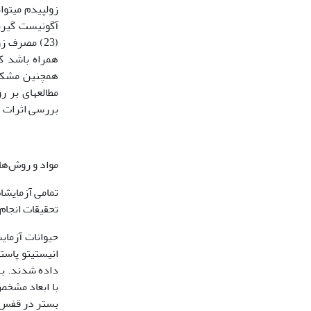
(23) مصرف 
مطالعه‏ای بر
بررسی اثرات داروی زولپیدم
مواد و روش‌ها
تمامی آزمایشا
تحقیقات انجام
انیستیتو پاستو
داده شدند. به
با ابعاد مشخص
بستر در قفس آ