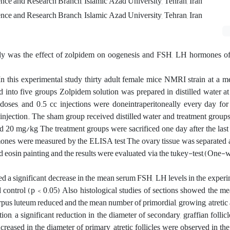
nce and Research Branch, Islamic Azad University, Tehran, Iran
nce and Research Branch, Islamic Azad University, Tehran, Iran
udy was the effect of zolpidem on oogenesis and FSH, LH hormones of
 In this experimental study thirty adult female mice NMRI strain at a 
into five groups Zolpidem solution was prepared in distilled water at
oses, and 0.5 cc injections were doneintraperitoneally every day fo
injection. The sham group received distilled water and treatment groups 
nd 20 mg/kg The treatment groups were sacrificed one day after the last
mones were measured by the ELISA test The ovary tissue was separated
d eosin painting and the results were evaluated via the tukey-test,(O
d a significant decrease in the mean serum FSH, LH levels in the exper
control (p < 0.05) Also histological studies of sections showed the m
rpus luteum reduced and the mean number of primordial, growing, atreti
ition, a significant reduction in the diameter of secondary, graffian folli
ncreased in the diameter of primary, atretic follicles were observed in th