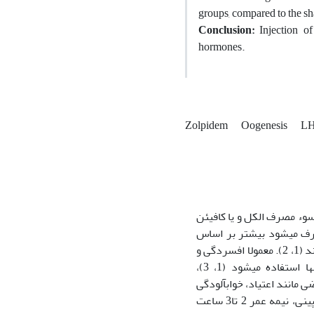
groups, compared to the s
Conclusion:
Injection o
hormones.
Zolpidem
Oogenesis
LH
سوء مصرف الکل و یا کافیئن
مصرف می‏شود بیشتر بر اساس
تعدیل عملکرد ناقل­های عصبی مغز به‏ویژه سروتونین، نوراپی­نفرین، دوپامین ساخته می­شوند (1، 2). معمولا افسردگی و
اضطراب دلایل مشابهی دارند و در بیش‏تر موارد از داروهای مشابه برای درمان آن­ها استفاده می­شود (1، 3)،
 مانند اعتیاد، خواب‏آلودگی
و اختلال در یادگیری، مصرف آن­ها با محدودیت همراه است. زولپیدم دارویی غیر بنزویازپینی، نیمه عمر 2 تا3 ساعت