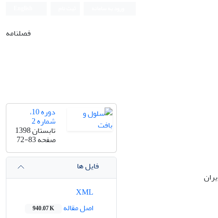
ورود به سامانه
ثبت نام
English
فصلنامه
دوره 10،
شماره 2
تابستان 1398
صفحه
72-83
فایل ها
یران
XML
اصل مقاله
940.07 K