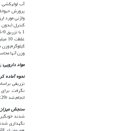
آب لوله­کشی 
وزن آن‏ها محاسبه شد و تزریق شد (28) هنگام ک
مواد دارویی:
زول
نحوه آماده ک
تزریقی براسا
انجام شد (29).
سنجش میزان س