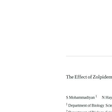
The Effect of Zolpide
1
S Mohammadiyan
N Hay
1
Department of Biology, Scie
2