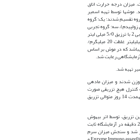
. میزان درجه حرارت اتاق
 می­شد. موش‏ها توسط تهیه اسمیر
رد ارزیابی قرار گرفته و در مرحله استروس از سیکل جنسی بودند، موش­ها به 5 گروه تقسیم شدند: یک: گروه
لیتر آب مقطر به‏عنوان حلال زولپیدم)، سه: گروه تجربی
1 با تزریق 5/0 میلی‏لیتر غلظت 5 میلی‏گرم/کیلوگرم وزن موش از زولپیدم، چهار: گروه تجربی 2 با ترزیق 5/0 میلی لیتر
غلظت 10 میلی‏گرم/کیلوگرم وزن موش از زولپیدم، پنج: گروه تجربی 3 با تزریق 5/0 میلی‏لیتر غلظت 20 میلی‏گرم/
 مورد استفاده از این دارو در انسان 5 و 10 میلی‏گرم می‏باشد که در موش بر اساس
وزن شدند و میزان ماده­ی
ه کنترل هیچ تزریقی صورت
نگرفت. برای گروه سم، آب مقطر و برای گروه­های تجربی غلظت مورد نظر از زولپیدم، به‏مدت 14 روز متوالی تزریق
ن تزریق، توسط اتر بیهوش
شدند خون‏گیری به‏طور مستقیم از بطن چپ صورت گرفت نمونه‏های خونی به‏مدت 15 تا 20 دقیقه در آزمایشگاه ثابت
3 دور در دقیقه (rpm) نمونه‏ها سانتریفوژ شد و سنجش میزان سرم
هورمون‏های FSH و LH از طریق روش الیزا Mouse Kit انجام شد, براساس روش (ELISA و (Enzyme Immuno assay0 و