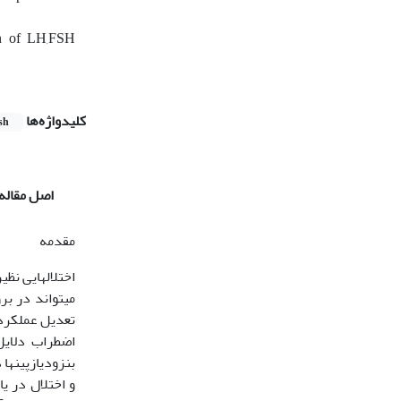
ion of LH,FSH
کلیدواژه‌ها
sh
اصل مقاله
مقدمه
اختلال‏هایی ن
می­تواند در ب
بنزودیازپین­ها