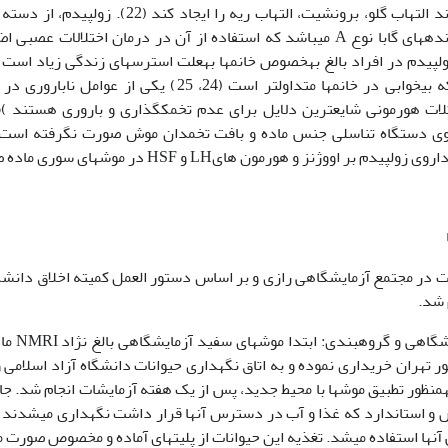
زولپیدم می‏تواند التهاب گلو، برونشیت، التهاب ریه
آگونیست گیرنده­های گابا نوع A می­باشد که استفاده از آن در درمان اختلا
زولپیدم در افراد بالغ به‏خصوص خانم‏ها به‏علت استرسهای زندگی زیاد اس
همراه باشد که بی‏خوابی در خانم‏ها متداول‏تر است (24، 5
 روی دستگاه تناسلی جنس ماده و بافت تخمدان موش صورت نگرفته است ل
 بر اووژنز و هورمون هایLH و HSF در موش­های سوری ماده صورت گرفته است.
ت در مجتمع آزمایشگاهی رازی و بر اساس دستور العمل کمیته اخلاق دانشگا
 شد.
ر تهران خریداری نموده و به اتاق نگه‏داری حیوانات دانشگاه آزاد اسلامی 
‏منظور تطبیق موش‏ها با محیط جدید، پس از یک هفته آزمایشات انجام شد. جا
 و استاندارد که غذا و آب در دسترس آن‏ها قرار داشت نگه‏داری می­شدند و 
ن‏ها استفاده می­شد. تغذیه این حیوانات از پلیت‏های آماده و مخصوص صورت م