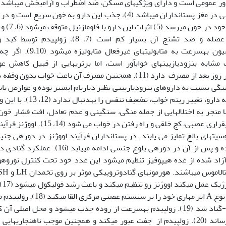
آور عمومی است و دارای ویژگی­های مسکن، ضد اضطراب و آرام­بخش می­باشد و 
حداکثر غلظت
شل کنندگی عضله و ضد تشنج آن بسیار کم است (
هیدروکسیلاسیون به‏سرعت به م
 مشابه بنزودیازپین­های خواب­آور است، اما برتری­هایی از قبیل کاهش 
سایکوموتور در روز بعد از مصرف دارد (11). همچنین مصرف آن باعث خ
تگی نسبت به داروهای بنزودیازپینی نظیر دیازپام ایمن­تر بوده و عوارض ناشی
تحمل نسبت به دارو، تغییر ری
ا منجر به اختلال‏هایی از جمله منگی، سنگینی و عدم تعادل، افت فشار خون
رفتاری نظیر بی­قراری عصبی، کج خلقی و 
سیت‏های بالغ تمایز می یابند. در پستانداران فرآیند اووژنز در دوره‏ی جنی
بدوی آغاز شده و پس از آن در دوره‏ی بلوغ جنس
به‏ص
آگونیستی گابا نوع A اثر مهاری خو
محور هیپوفیز-گناد شد (19). زولپیدم به‏سرعت از روده جذب می‏شود و محل اصل