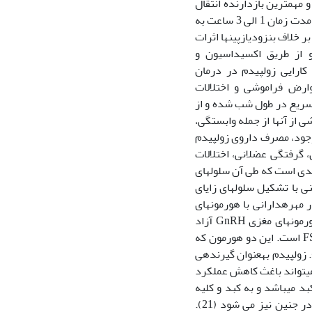
مهم‏ترین بازدارنده انتقال
دهنده­ی عصبی در مغز پستانداران می‏باشد (4)، جذب این دارو به خون سریع است و در مدت زمان 1 الی 3 ساعت به
 خود در خون می‏رسد (5) اثرات این دارو با فلومازنیل متوقف می­شود (6، 7) و بر خلاف بنزودیازپین­ها اثرات
7، 8)، زولپیدم توسط کبد و از طریق اکسیداسیون و
تابولیت‏های غیرفعال متابولیزه می­شود (9،10). اگر چه کارایی زولپیدم در درمان
عوارض فراموشی و اختلالات
واب بدون وقفه سریع در طول شب شده و از
 از آن­ها از جمله وابستگی،
تم خواب، تضعیف تنفس را به‏دنبال ندارد (12، 13). با این وجود، مصرف داروی زولپیدم
، گرفتگی عضلانی، اختلالات
راه رفتن در خواب می ­شود (14، 15). اووژنز فرآیندی است که طی آن سلول‏های
نی با تشکیل سلول‏های زایای
ی ادامه می‏یابد (16). عملکرد گنادی در مهره‏دارانی با هورمون­های
گنادوتروپیک آزاد شده از غده هیپوفیز تنظیم می­شود این غدد خود تحت کنترل نوروهورمون­های مغزی GnRH آزاد
شده از هییپوتالاموس می­باشند. هورمون­های گنادوتروپیکی موثر بر روی تخمدان LH و FSH است. این دو هورمون که
ورت سینرژیک عمل می­کند اووژنز رو تنظیم می­کند و باعث رشد فولیکول می‏شود (17). زولپیدم به‏عنوان گیرنده‏ی
د را بر سیستم عصبی مرکزی القا می‏کند (18). زولپیدم می‏تواند باغث کاهش عملکرد
ی آن کبد می‏باشد و به کبد و کلیه
آسیب نیز می‏رساند (20). زولپیدم از جفت عبور می‏کند و همچنین موجب ناهنجاری‏هایی در جنین نیز می شود (21).