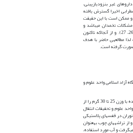
 را ایجاد کند (22). زولپیدم، از دسته داروهای غیر بنزودیازپینی،
لات عصبی اضطرابی اخیرا گسترش یافته
ت و ممکن است با این حقیقت
2) یکی از عوامل ناباروری در مشکلات تخمدان می‏باشد و
همچنین مشکلات هورمونی شایع‏ترین دلایل برای عدم تخمک‏گذاری و باروری هستند )26، 27). و از آن‏جاکه تاکنون
ذا مطالعه­ی حاضر با هدف
ه آزاد اسلامی واحد علوم و
حیوانات آزمایشگاهی و گروه‏بندی: ابتدا موش‏های سفید آزمایشگاهی بالغ نژاد NMRI ماده با وزن 25 تا 30 گرم را از
واحد علوم و تحقیقات انتقال
نوران در قفس‏های پلاستیکی
از تراشه­های چوب به‏عنوان
ی­گرفت و آب مورد استفاده،