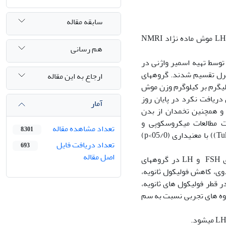
سابقه مقاله
این مطالعه با هدف بررسی اثرات زولپیدم بر اووژنزو هورمون‏های جنسی FSH و LH موش ماده نژاد NMRI
هم رسانی
ش بالغ نژاد NMRI با وزن تقریبی 30±26 گرم که توسط تهیه اسمیر واژنی در
رل تقسیم شدند. گروه‏های
ارجاع به این مقاله
دسته مختلف این دارو را به‏صورت تزریق درون صفاقی به‏میزان 5، 10، 20 میلی‏گرم بر کیلوگرم وزن موش
کنترل هیچ ماده‏ای دریافت نکرد در پایان روز
آمار
 توسط روش الیزا انجام شد و همچنین تخمدان از بدن
ت مطالعات میکروسکوپی و
تعداد مشاهده مقاله
8,301
هیستولوژیکی قرار گرفت و نتایج از طریق آزمون‏های (One-way ANOVA)و تست Tukey)) با معنی‏داری (05/0>p)
تعداد دریافت فایل
693
اصل مقاله
تزریق داروی زولپیدم به‏طور معنی‏داری (05/0>p) باعث کاهش سرمی هورمون‏های FSH و LH در گروه‏های
 (05/0>p) افزایش فولیکول‏های بدوی، کاهش فولیکول ثانویه،
قطر فولیکول های ثانویه،
گروه های تجربی نسبت به سم