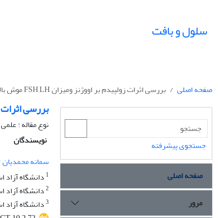
سلول و بافت
صفحه اصلی
بررسی اثرات زولپیدم بر اووژنز ومیزان FSH,LH موش بالغ نژاد NMRI
بررسی اثرات زولپیدم ب
نوع مقاله : علمی
نویسندگان
جستجوی پیشرفته
1
سمانه محمدیان
صفحه اصلی
1
دانشگاه آزاد اس
2
دانشگاه آزاد اس
مرور
3
دانشگاه آزاد اس