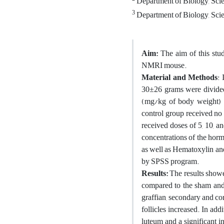
Department of Biology, Scie
3
Department of Biology, Scie
Aim:
The aim of this st
NMRI mouse.
Material and Methods
:
30±26 grams were divided 
(mg/kg of body weight) d
control group received no 
received doses of 5, 10, a
concentrations of the hor
as well as Hematoxylin an
by SPSS program.
Results:
The results showe
compared to the sham and 
graffian, secondary and co
follicles increased. In add
luteum and a significant i