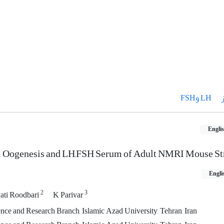
LH وFSH
Engli
m Oogenesis and LH,FSH Serum of Adult NMRI Mouse St
Engli
2
3
ati Roodbari
K Parivar
nce and Research Branch, Islamic Azad University, Tehran, Iran