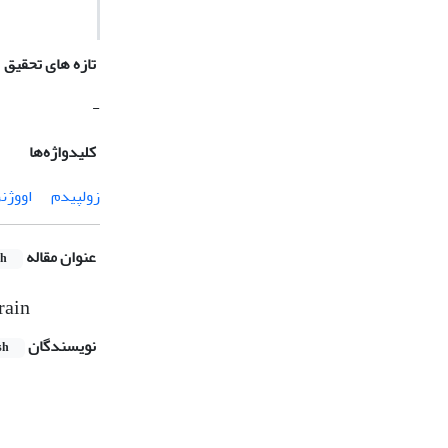
تازه های تحقیق
-
کلیدواژه‌ها
زولپیدم
اووژنز
عنوان مقاله
sh
rain
نویسندگان
sh