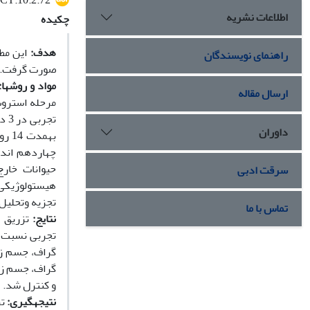
CT.10.2.72
اطلاعات نشریه
چکیده
هدف:
راهنمای نویسندگان
صورت گرفت.
مواد و روش‏ها
ارسال مقاله
مرحله استروس
داوران
حیوانات خارج
سرقت ادبی
تجزیه وتحلیل
تماس با ما
نتایج:
گراف، جسم زر
گراف، جسم زرد
و کنترل شد.
نتیجه‏گیری:
تز