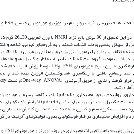
10.52547/J
:
در این تحقیق از 30 مو
 از سیکل جنسی بودند انتخاب شدند و به گروه‏های تجربی، شاهد و کنت
تجربی در 3 
به‏مدت 14 روز دریافت نمودند گروه سم 05/0 میلی‏لیتر آب مقطر و 
چهاردهم اندازه‏گیری میزان سرم هورمون‏های FSH وLH
 شد ومقاطع بافتی با رنگ‏آمیزی هماتوکسیلین ائوزین تهیه شد و تح
 آماری شد.
تجربی نسبت به سم و کنترل شد، در بررسی‏های بافتی
د نسبت به گروه سم و کنترل مشاهده شد همچنین کاهش معنی‏دارای در 
 و افزایش معنی‏داری در قطر فولیکول‏های بدوی، فولیکول‏های آترتیک در 
ریق زولپیدم باعث تغییرات معنی‏داری در روند اووژنز و هورمون‏های FSH و LH می‏شود.