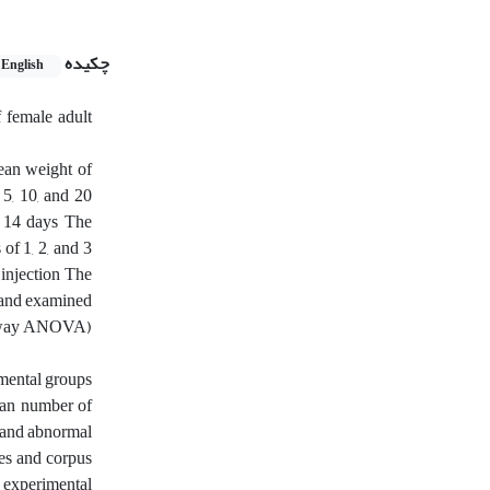
چکیده
English
 female adult
mean weight of
 5, 10, and 20
r 14 days The
of 1, 2, and 3
 injection The
 and examined
ne-way ANOVA)
imental groups
ean number of
c and abnormal
cles and corpus
e experimental