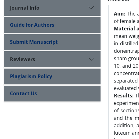
Journal Info
Aim:
The 
of female 
Guide for Authors
Material 
mean weigh
Submit Manuscript
in distill
doneintrap
sham group
Reviewers
10, and 20
concentra
Plagiarism Policy
separated
evaluated 
Contact Us
Results:
Th
experiment
of sectio
and the me
addition, 
luteum and