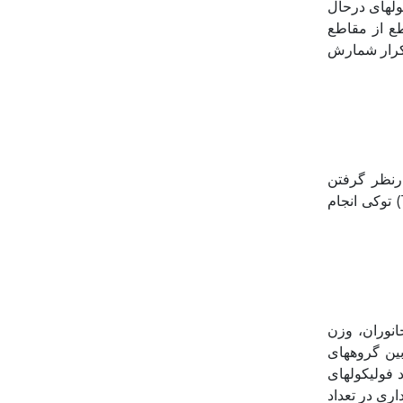
ل‏های درحال
 فولیکول‏های گراف، فولیکول غیر طبیعی و جسم زرد، خونی در 5 مقطع از مقاطع
 میکروسکوپی قرار گرفت میانگین اعداد در 5 مرتبه تکرار شمارش
p، 001/0>p، 1، با درنظر گرفتن
انحراف معیار (SE) با استفاده از آنالیز واریانس یک طرفه (One-way ANOVA) و تست (Tukey) توکی انجام
انوران، وزن
بین گروه‏های
فولیکول‏های
 معنی‏داری در تعداد