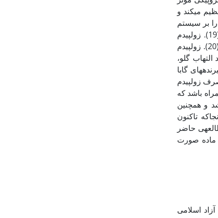
 تنظیم می­کند و
آگونیستی گابا نوع A اثر مهاری خود را بر سیستم
عصبی مرکزی القا می‏کند (18). زولپیدم می‏تواند باغث کاهش عملکرد محور هیپوفیز-گناد شد (19). زولپیدم
به‏سرعت از روده جذب می‏شود و محل اصلی آن کبد می‏باشد و به کبد و کلیه آسیب نیز می‏رساند (20). زولپیدم
یز می شود (21). زولپیدم می‏تواند التهاب گلو،
یست گیرنده­های گابا
 از آن در درمان اختلالات عصبی اضطرابی اخیرا گسترش یافته (23) مصرف زولپیدم
راه باشد که
ان می‏باشد و همچنین
 تخمک‏گذاری و باروری هستند )26، 27). و از آن‏جاکه تاکنون
لعه­ی حاضر
LH و HSF در موش­های سوری ماده صورت
آزاد اسلامی