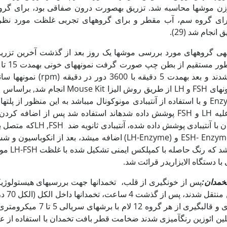
ن موش­ها محاسبه شد. تزریق به‏صورت درون صفاقی بود، برای گرو
ی گروه سم، آب مقطر و برای گروه­های تجربی غلظت مورد نظر ا
‏ی گروه‏های مورد بررسی موش‏ها یک روز بعد از گذشت آخرین تزری
آزمایشگاه ثابت نگه‏داری شدند و بعد به‏مدت 5 دقیقه 
که به‏ترتیب با آنتی­بادی­های علیه LH و FSH پوشش داده شده­اند استفاده شد پس از اض
موش NMRI) و مجاور شدن با آنتی­بادی پوشش داده شده
دار هستند. ESH- Enzyme (onjugate) و (LH-Enzyme) اضافه می‫شد، بع
رنگ‏زا داخل چاهک­ها
 دستگاه الایزاریدر قرائت شد.
خمدان:
پس از خون‏گیری از قلب، تخمدان‏ها جهت بررسی‏های هیستولوژ
سپس به ظرف حا
شدند. پس از مراحل آب‏گیری و قالب‏گیری از هر گروه 
سیلین ائوزین رنگ‏آمیزی شدند ضخامت قطر بافت تخمدان با استفاده ا