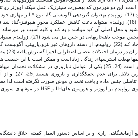
بر روی تخمدان LH و FSH است. این دو هورمون که به‏صورت سینرژیک عمل می­کند اووژنز رو
باعث رشد فولیکول می‏شود (17). زولپیدم به‏عنوان گیرنده‏ی 
از جفت عبور می‏کند و همچنین موجب ناهنجاری‏هایی در جنین ن
برونشیت، التهاب ریه را ایجاد کند (22). زولپیدم، از دسته داروهای غیر بنزودیازپینی، آگون
نوع A می­باشد که استفاده
نم‏ها به‏علت استرسهای زندگی زیاد است و ممکن است با این حقیقت هم
بی‏خوابی در خانم‏ها متداول‏تر است (24، 25) یکی از عوامل ناباروری در مشکلات تخمد
مشکلات هورمونی شایع‏ترین دلایل برای عدم
ه تناسلی جنس ماده و بافت تخمدان موش صورت نگرفته است لذا مطا
با هدف بررسی اثرات داروی زولپیدم بر اووژنز و هورمون های
 آزمایشگاهی رازی و بر اساس دستور العمل کمیته اخلاق دانشگاه 