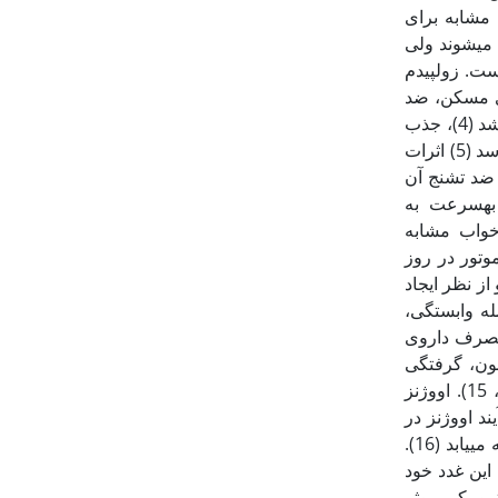
ی مشابه برای
تفاده می­شوند ولی
است. زولپیدم
ویژگی­های مسکن، ضد
اضطراب و آرام­بخش می­باشد و مهم‏ترین بازدارنده انتقال دهنده­ی عصبی در مغز پستانداران می‏باشد (4)، جذب
این دارو به خون سریع است و در مدت زمان 1 الی 3 ساعت به حداکثر غلظت خود در خون می‏رسد (5) اثرات
ی عضله و ضد تشنج آن
ون به‏سرعت به
 اختلالات خواب مشابه
موتور در روز
 از نظر ایجاد
مله وابستگی،
ال ندارد (12، 13). با این وجود، مصرف داروی
خون، گرفتگی
عضلانی، اختلالات رفتاری نظیر بی­قراری عصبی، کج خلقی و راه رفتن در خواب می ­شود (14، 15). اووژنز
ند اووژنز در
دوره‏ی جنینی با تشکیل سلول‏های زایای بدوی آغاز شده و پس از آن در دوره‏ی بلوغ جنسی ادامه می‏یابد (16).
 این غدد خود
ی گنادوتروپیکی موثر