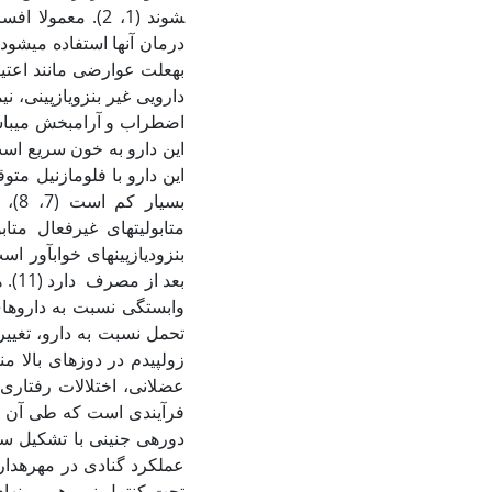
شوند (1، 2). مع
به‏علت عوارضی مانند اعتیا
بسی
بنزودیازپین­های خواب­آور
بعد
وابستگی نسبت به داروهای ب
زولپیدم در دوزهای بالا م
فرآیندی است که طی آن سلول
عملکرد گنادی در مهره‏دارا