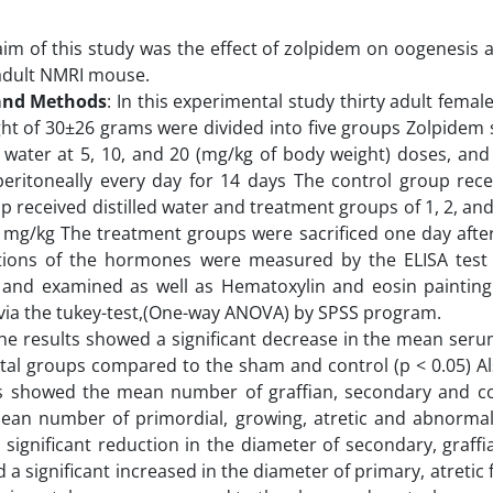
aim of this study was the effect of zolpidem on oogenesi
adult NMRI mouse.
and Methods
: In this experimental study thirty adult femal
t of 30±26 grams were divided into five groups Zolpidem 
ed water at 5, 10, and 20 (mg/kg of body weight) doses, and
eritoneally every day for 14 days The control group rece
 received distilled water and treatment groups of 1, 2, and
 mg/kg The treatment groups were sacrificed one day after 
tions of the hormones were measured by the ELISA test
 and examined as well as Hematoxylin and eosin painting
via the tukey-test,(One-way ANOVA) by SPSS program.
e results showed a significant decrease in the mean serum
al groups compared to the sham and control (p < 0.05) Als
ns showed the mean number of graffian, secondary and 
an number of primordial, growing, atretic and abnormal f
a significant reduction in the diameter of secondary, graffi
 a significant increased in the diameter of primary, atretic 