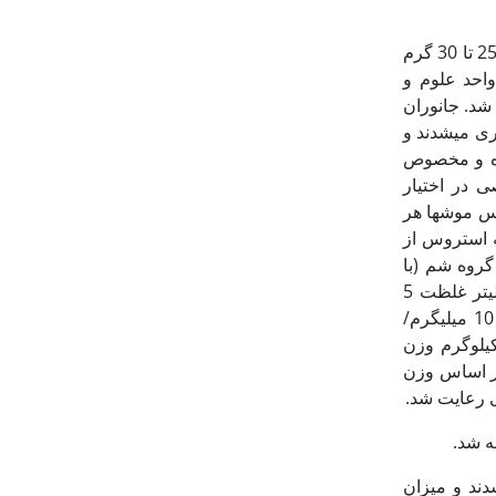
حیوانات آزمایشگاهی و گروه‏بندی: ابتدا موش‏های سفید آزمایشگاهی بالغ نژاد NMRI ماده با وزن 25 تا 30 گرم
 واحد علوم و
 شد. جانوران
ری می­شدند و
ماده و مخصوص
 در اختیار
رجه سانتی‏گراد بود. قفس موش­ها هر
ه استروس از
 دو: گروه شم (با
تزریق 5/0 میلی لیتر آب مقطر به‏عنوان حلال زولپیدم)، سه: گروه تجربی 1 با تزریق 5/0 میلی‏لیتر غلظت 5
میلی‏گرم/کیلوگرم وزن موش از زولپیدم، چهار: گروه تجربی 2 با ترزیق 5/0 میلی لیتر غلظت 10 میلی‏گرم/
 3 با تزریق 5/0 میلی‏لیتر غلظت 20 میلی‏گرم/کیلوگرم وزن
می‏باشد که در موش بر اساس وزن
ند و میزان