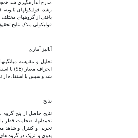
مدرج اندازه‏گیری شد همچن
فولیکولی ملاک نتایج تحقی
آنالیز آماری
تحلیل و مقایسه میانگین­ها با
شد و سپس با استفاده از نرم­افزار Excel هیستوگرام
نتایج
نتایج حاصل از پنج گروه ب
تخمدان‏ها، ضخامت قطر باف
تجربی و کنترل و شاهد مشا