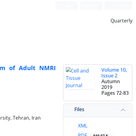
Login
Register
Persian
Quarterly
um of Adult NMRI
Volume 10,
Issue 2
Autumn
2019
Pages
72-83
Files
sity, Tehran, Iran
XML
PDF
940.07 K