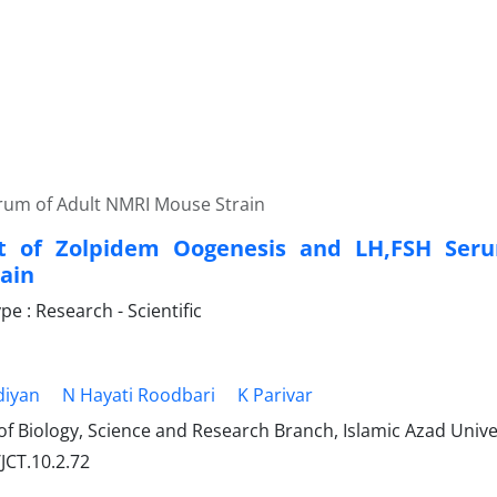
rum of Adult NMRI Mouse Strain
ct of Zolpidem Oogenesis and LH,FSH Ser
ain
 : Research - Scientific
iyan
N Hayati Roodbari
K Parivar
 Biology, Science and Research Branch, Islamic Azad Univer
JCT.10.2.72