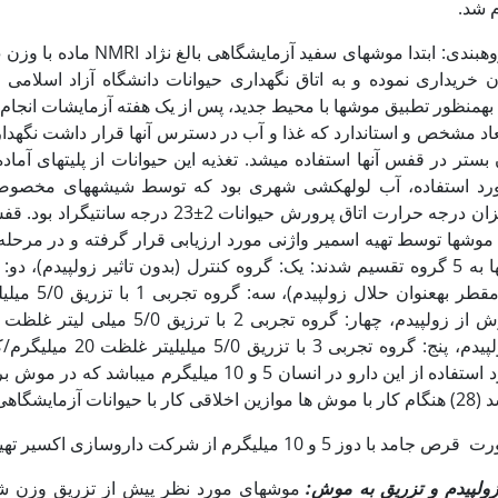
م شد.
ران خریداری نموده و به اتاق نگه‏داری حیوانات دانشگاه آزاد اسلامی
 به‏منظور تطبیق موش‏ها با محیط جدید، پس از یک هفته آزمایشات انجام
عاد مشخص و استاندارد که غذا و آب در دسترس آن‏ها قرار داشت نگه‏دا
 بستر در قفس آن‏ها استفاده می­شد. تغذیه این حیوانات از پلیت‏های آ
د استفاده، آب لوله­کشی شهری بود که توسط شیشه­های مخصوصی
جانوران قرار می­گرفت. میزان درجه حرارت اتاق پرورش حیوانات 2±23 د
 موش‏ها توسط تهیه اسمیر واژنی مورد ارزیابی قرار گرفته و در مرحل
سیکل جنسی بودند، موش­ها به 5 گروه تقسیم شدند: یک: گروه کنترل (بدون تاثیر زولپیدم)،
کیلوگرم وزن موش از زولپیدم، پنج: گروه تجربی
موش از زولپیدم، دوز مورد استفاده از این دارو در انسان 5 و 10 میلی‏گرم 
 رعایت شد.
وز 5 و 10 میلی‏گرم از شرکت داروسازی اکسیر تهیه شد.
ولپیدم و تزریق به موش
:
موش‏های مورد نظر پیش از تزریق وزن شد