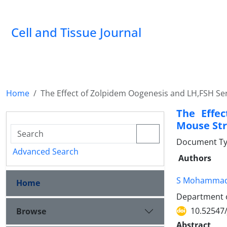
Cell and Tissue Journal
Home
The Effect of Zolpidem Oogenesis and LH,FSH Se
The Effe
Mouse Str
Document Type
Advanced Search
Authors
S Mohammad
Home
Department of
10.52547/
Browse
Abstract