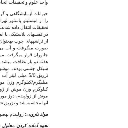
واحد علوم و تحقیقات انجا
را از انیستیتو پاستور ته
تحقیقات انتقال داده شدند.
در قفس‏های پلاستیکی با اب
از تراشه­های چوب به‏عنوان
صورت می­گرفت و آب مور
هفته دو بار نظافت می­شد.
آن‏ها محاسبه شد و تزریق شد (28) هنگام کار با موش ها موازین اخلاقی کار با حیوانات آزمایشگاهی
مواد دارویی:
زولپیدم به‏صورت قرص جامد با د
نحوه آماده کردن محلول ز