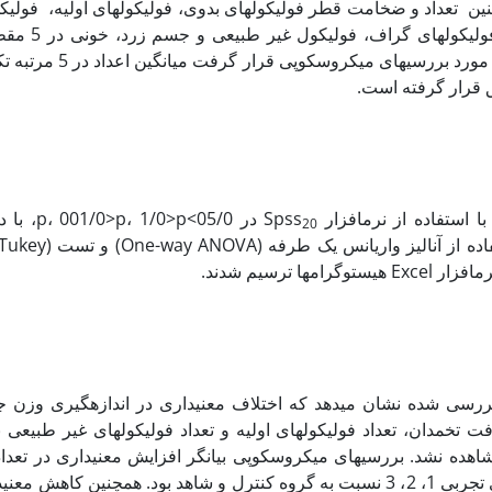
ین تعداد و ضخامت قطر فولیکول‏های بدوی، فولیکول‏های اولیه، فولیکو
رشد، فولیکول‏های ثانویه،
بافتی از گروه‏های مختلف مورد بررسی‏های
ق قرار گرفته است.
 استفاده از نرم­افزار Spss
در 05/0>/0>p
20
­ها ترسیم شدند.
ررسی شده نشان می‏دهد که اختلاف معنی‏داری در اندازه‏گیری وزن ج
ت تخمدان، تعداد فولیکول‏های اولیه و تعداد فولیکول‏های غیر طبیعی 
هده نشد. بررسی‏های میکروسکوپی بیانگر افزایش معنی‏داری در تعداد 
بدوی و اتریک در گروه های تجربی 1، 2، 3 نسبت به گروه کنترل و شاهد بود. همچنین کاهش