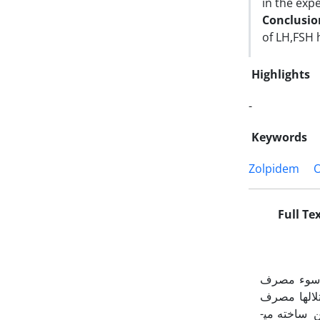
in the exp
Conclusio
of LH,FSH
Highlights
-
Keywords
Zolpidem
O
Full Te
و سوء مصرف
تلال‏ها مصرف
می‏شود بیشتر بر اساس تعدیل عملکرد ناقل­های عصبی مغز به‏ویژه سروتونین، نوراپی­نفرین، دوپامین ساخته می­