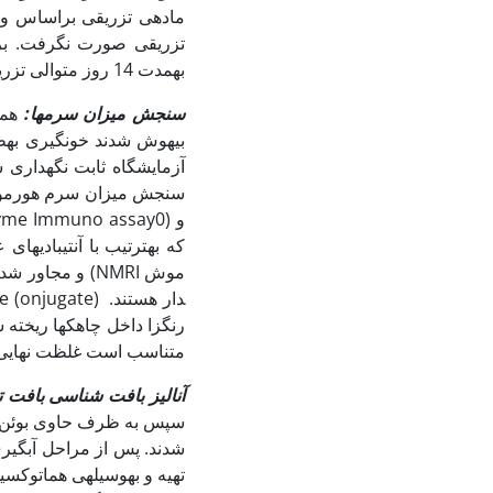
ماده­ی تزریقی براساس وز
تزریقی صورت نگرفت. برا
به‏مدت 14 روز متوالی تزریق انجام شد (29).
سنجش میزان سرم‏ها:
همه
متناسب است غلظت نهایی با
آنالیز بافت شناسی بافت ت
تهیه و به‏وسیله‏ی هماتوک