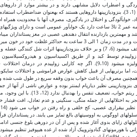
مولا افسردگی و اضطراب دلایل مشابهی دارند و در بیش‏تر موارد از داروها
درمان آن­ها استفاده می­شود (1، 3)، بنزودیازپین­ها داروهایی هستند که به‏عنوان ضداضطراب اس
د، خواب‏آلودگی و اختلال در یادگیری، مصرف آن­ها با محدودیت همراه 
دارویی غیر بنزویازپینی، نیمه عمر 2 تا3 ساعت دارد یک خواب‏آور عمومی است و دارای 
این دارو با فلومازنیل متوقف می­شود (6، 7) و بر خلاف بنزودیازپین­ها اثرات شل کنندگ
ار کم است (7، 8)، زولپیدم توسط کبد و از طریق اکسیداسیون و هیدروکسیلاسی
متابولیت‏های غیرفعال متابولیزه می­شود (9،10). اگر چه کارایی زولپیدم در درمان
 است، اما برتری­هایی از قبیل کاهش عوارض فراموشی و اختلالات سایکو
 از مصرف دارد (11). همچنین مصرف آن باعث خواب بدون وقفه سریع در طول شب شده و
نزودیازپینی نظیر دیازپام ایمن­تر بوده و عوارض ناشی از آن­ها از ج
تحمل نسبت به دارو، تغییر ریتم خواب، تضعیف تنفس را به‏دنب
نجر به اختلال‏هایی از جمله منگی، سنگینی و عدم تعادل، افت فشار 
‏های اووگونی به اووسیت‏های بالغ تمایز می یابند. در پستانداران فرآی
نی با هورمون­های گنادوتروپیک آزاد شده از غده هیپوفیز تنظیم می­شود
تحت کنترل نوروهورمون­های مغزی GnRH آزاد شده از هییپوتالاموس می­باشند. هورمون­ها