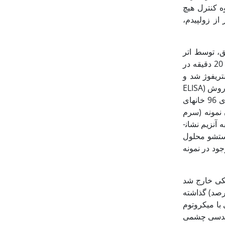
ه کنترل هیچ
ز زولپیدم،
ق، توسط اتر
بیهوش شدند خون‏گیری به‏طور مستقیم از بطن چپ صورت گرفت نمونه‏های خونی به‏مدت 15 تا 20 دقیقه در
با 3600 دور در دقیقه (rpm) نمونه‏ها سانتریفوژ شد و
سنجش میزان سرم هورمون‏های FSH و LH از طریق روش الیزا Mouse Kit انجام شد, براساس روش (ELISA
و (Enzyme Immuno assay0 و با استفاده از آنتی­بادی مونوکونال می­باشد به این منظور از پلت­های 96 خانه­ای
افه کردن نمونه (سرم
، آنتی­بادی ثانویه ضد LH ,FSHکه متصل به آنزیم نشان­
د از انکوباسیون و شستشو محلول
 ریخته شد که رنگ حاصله با کمپلکس ایمنی تشکیل شده با غلظت LH-FSH موجود در نمونه
یکی خارج شد
وی بوئن منتقل شدند، پس از گذشت 4 ساعت، تخمدان‏ها داخل الکل (الکل 70 درصد) گذاشته
12 لام با برش‏های سریالی 5 تا 7 میکرومتری با میکروتوم
ز عدسی چشمی