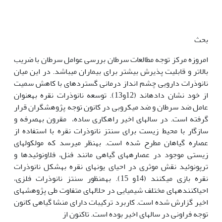
بحث
امروزه مرکز توجه مطالعات سرطان بررسی عوامل سرطان با ضریب
بالاتر و قابلیت پذیرش بیشتر برای بیماران می‏باشد. در این میان
نانوذرات دارویی چشم انداز درمانی گسترده‏ای با کاهش سمیت
از خود نشان داده‏اند (12و13). توسعه نانوذرات نقره به‫عنوان
عامل ضد سرطان و ضد میکروبی در کانون توجه پژوهشگران قرار
گرفته است. در سال‏های اخیر راه‫کاری ساده، مقرون به‏صرفه و
سازگار با محیط زیست برای سنتز نانوذرات نقره با استفاده از
عصاره گیاهان مطرح شده است. به‫نظر می‫رسد که مولکول‏های
زیستی موجود در عصاره‏های گیاهی مانند فنل، فلاونوئیدها و
ترپونوئید نقش موثری در احیای یون‏های نقره به‏شکل نانوذرات
نقره بازی می‏کنند (14و 15). به‏منظور سنتز نانوذرات فلزی،
احیاکننده‏های مختلف شیمیایی در حلال‫های متفاوت طی پژوهش‏های
اخیر گزارش شده است. کاربرد ترکیبات دارای منشا گیاهی کانون
توجه فراونی در سال‏های اخیر بوده است. تاکنون از