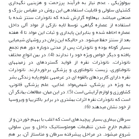
بیولوژیکی ، عدم نیاز به فرآیند پرزحمت و هزینه‏ی نگه‏داری
کشت‏های سلولی و قابلیت استفاده‏ی این روش در مقیاس بزرگ و
صنعتی می‏باشد. به‏علاوه گزارش شده که نانوذرات سنتز شده با
استفاده از عصاره گیاهی، توسط لایه نازکی از مواد آلی داخل
عصاره احاطه شده و بنابراین پایداری و ثبات این مواد تا 4 هفته
بعد از سنتز حفظ می‏شود. در حالی‏که این زمان در روش‏های شیمیایی
بسیار کوتاه بوده و نانوذرات پس از مدتی دوباره دور هم تجمع
یافته و دیگر خواص ویژه خود را ندارند (4). در ﺑﻴﻦ اﻧﻮاع ﻣﺨﺘﻠﻒ
ﻧﺎﻧﻮذرات، ﻧﺎﻧﻮذرات ﻧﻘﺮه از ﻓﻮاﻳﺪ ﮔﺴﺘﺮده‏اى در زﻣﻴنه‏های
ﻧﺎﻧﻮﻓﻨﺎورى، زﻳﺴﺖ ﻧﺎﻧﻮﻓﻨﺎورى و ﭘﺰﺷﻜﻰ ﺑﺮﺧﻮردارند. ﻧﺎﻧﻮذرات
ﻧﻘﺮه داراى ﻛﺎرﺑﺮدﻫﺎى ﺑﺎﻟﻘﻮه اى در ﻋﺮصه‏ی ﻋﻠﻮم ﭘﺎﻳﻪ زﻧﺪﮔﻰ ﺑﺸﺮ
به ویژه در ﭘﺰﺷﻜﻰ، ﺷﻴﻤﻰﻣﻮاد ﻏﺬاﻳﻰ، ﻋﻠﻢ ﭘﺰﺷﻜﻰ ﻗﺎﻧﻮﻧﻰ،
ﻛﺸﺎورزى و ﻟﻮازم آراﻳﺸﻰ اﺳﺖ (5). در اﻳﻦ ﻣﻴﺎن، ﻣﻄﺎﻟﻌﺎت ﺑﻴﺎﻧﮕﺮ آن
اﺳﺖ ﻛﻪ ﻧﺎﻧﻮذرات ﻧﻘﺮه اﺛﺮات ﺑﻴﺸﺘﺮى در ﺑﺮاﺑﺮ ﺑﺎﻛﺘری‏ها و ویروس‏ها
از ﺧﻮد ﻧﺸﺎن می‏دﻫﻨﺪ (6).
سرطان بیماری بسیار پیچیده‏ای است که اغلب با به‏هم خوردن و از
تنظیم خارج شدن تنظیمات هومئوستاتیک داخل و بین سلولی
شروع می‏شود. در مراحل پیشرفته سرطان و متاستاز آن، بر هم