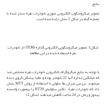
نتایج
تصویر میکروسکوپ الکترونی عبوری نانوذرات نقره سنتز شده با
عصاره گیاه در شکل 1 نشان داده شده است.
شکل1: تصویر میکروسکوپی الکترونی گذاره (TEM) از نانوذرات
نقره استفاده شده در این مطالعه
با توجه به نتایج میکروگراف الکترونی نانوذرات نقره مشخص شد
که میانگین اندازه آن‫ها 22 نانومتر بوده و غالبا به‏شکل کروی دیده
می‏شوند. بررسی میزان بقا سلولی با استفاده از روش MTT نشان
داد که نانوذرات نقره ، تکثیر سلول‏های HT29 را به‏صورت وابسته
به‏دوز و زمان در 24 ساعت کاهش می‏دهند (شکل 2).