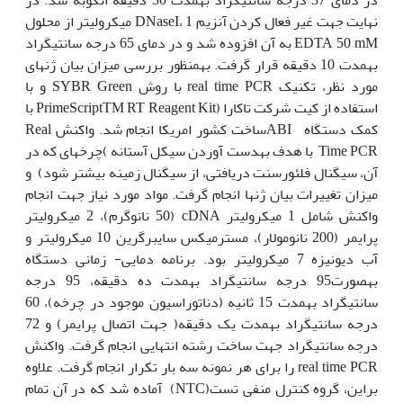
نهایت جهت غیر فعال کردن آنزیم DNaseI، 1 میکرولیتر از محلول
EDTA 50 mM به آن افزوده شد و در دمای 65 درجه سانتی‫گراد
به‏مدت 10 دقیقه قرار گرفت. به‏منظور بررسی میزان بیان ژن‏های
مورد نظر، تکنیک real time PCR با روش SYBR Green و با
استفاده از کیت شرکت تاکارا (PrimeScriptTM RT Reagent Kit با
کمک دستگاه ABIساخت کشور امریکا انجام شد. واکنش Real
Time PCR با هدف به‫دست آوردن سیکل آستانه )چرخه‏ای که در
آن، سیگنال فلئورسنت دریافتی، از سیگنال زمینه بیشتر شود) و
میزان تغییرات بیان ژن‏ها انجام گرفت. مواد مورد نیاز جهت انجام
واکنش شامل 1 میکرولیتر cDNA (50 نانوگرم)، 2 میکرولیتر
پرایمر (200 نانومولار)، مسترمیکس سایبرگرین 10 میکرولیتر و
آب دیونیزه 7 میکرولیتر بود. برنامه دمایی- زمانی دستگاه
به‏صورت95 درجه سانتی‏گراد به‏مدت ده دقیقه، 95 درجه
سانتی‏گراد به‏مدت 15 ثانیه (دناتوراسیون موجود در چرخه)، 60
درجه سانتی‏گراد به‏مدت یک دقیقه( جهت اتصال پرایمر) و 72
درجه سانتی‏گراد جهت ساخت رشته انتهایی انجام گرفت. واکنش
real time PCR را برای هر نمونه سه بار تکرار انجام گرفت. علاوه
براین، گروه کنترل منفی تست(NTC) آماده شد که در آن تمام