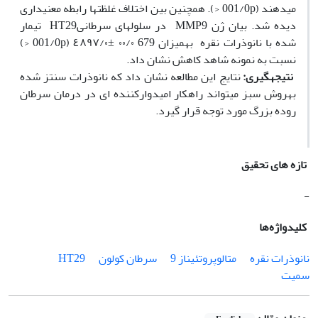
می‏دهند (001/0p <). همچنین بین اختلاف غلظت‏ها رابطه معنی‏داری
دیده شد. بیان ژن MMP9 در سلول‏های سرطانیHT29 تیمار
شده با نانوذرات نقره به‏میزان 679 ٠٠/٠ ±٤٨٩٧/٠ (001/0p <)
نسبت به نمونه شاهد کاهش نشان داد.
نتیجه
گیری:
نتایج این مطالعه نشان داد که نانوذرات سنتز شده
به‫روش سبز می‏تواند راه‏کار امیدوارکننده ای در درمان سرطان
روده بزرگ مورد توجه قرار گیرد.
تازه های تحقیق
-
کلیدواژه‌ها
نانوذرات نقره
متالوپروتئیناز 9
سرطان کولون
HT29
سمیت