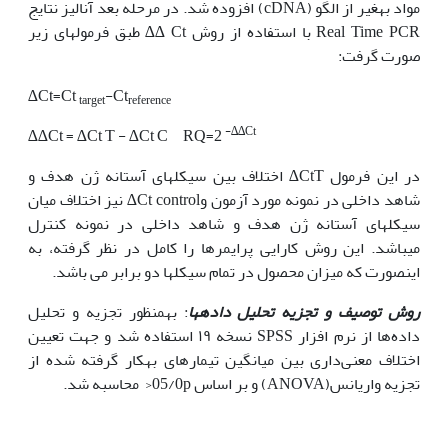
مواد به‏غیر از الگو (cDNA) افزوده شد. در مرحله بعد آنالیز نتایج
Real Time PCR با استفاده از روش Ct ∆∆ طبق فرمول‏های زیر
صورت گرفت:
∆Ct=Ct
-Ct
target
reference
-
∆∆
Ct
∆∆Ct = ∆Ct T - ∆Ct C RQ=2
در این فرمول CtT∆ اختلاف بین سیکل‏های آستانه ژن هدف و
شاهد داخلی در نمونه مورد آزمون وCt control∆ نیز اختلاف میان
سیکل‏های آستانه ژن هدف و شاهد داخلی در نمونه کنترل
می‏باشد. این روش کارایی پرایمرها را کامل در نظر گرفته، به
‏این‏صورت که میزان محصول در تمام سیکل‏ها دو برابر می باشد.
روش توصیف و تجزیه تحلیل داده‏ها
: به‏منظور تجزیه و تحلیل
داده‌ها از نرم افزار SPSS نسخه ١٩ استفاده شد و جهت تعیین
اختلاف معنی‌داری بین میانگین تیمارهای به‏کار گرفته شده از
تجزیه واریانس(ANOVA) و بر اساس 05/0p< محاسبه شد.