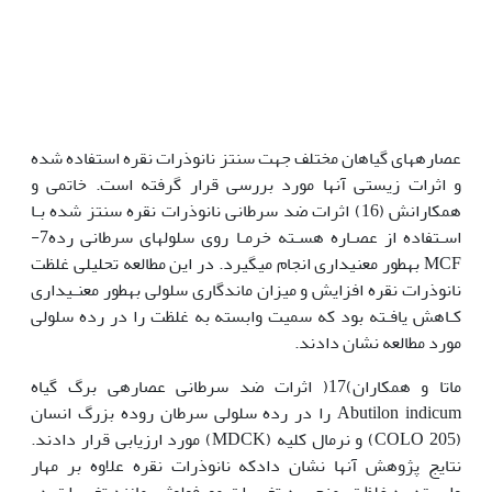
عصاره‏های گیاهان مختلف جهت سنتز نانوذرات نقره استفاده شده
و اثرات زیستی آن‫ها مورد بررسی قرار گرفته است. خاتمی و
همکارانش (16) اثرات ضد سرطانی نانوذرات نقره سنتز شده بـا
اسـتفاده از عصـاره هسـته خرمـا روی سلول‏های سرطانی رده7-
MCF به‏طور معنی‫داری انجام می‏گیرد. در این مطالعه تحلیلی غلظت
نانوذرات نقره افزایش و میزان ماندگاری سلولی به‏طور معنـی‫داری
کـاهش یافـته بود که سمیت وابسته به غلظت را در رده سلولی
مورد مطالعه نشان دادند.
ماتا و همکاران)17( اثرات ضد سرطانی عصاره‏ی برگ گیاه
Abutilon indicum را در رده سلولی سرطان روده بزرگ انسان
(COLO 205) و نرمال کلیه (MDCK) مورد ارزیابی قرار دادند.
نتایج پژوهش آن‏ها نشان دادکه نانوذرات نقره علاوه بر مهار
وابسته به غلظت، منجر به تغییرات مورفولوژی مانند تغییرات در