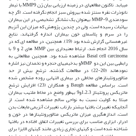
می‏یابد. تاکنون مطالعه‏ای در زمینه ارزیابی بیان ژن MMP9 با تیمار
نانوذرات نقره سنتز شده به‏روش سبز انجام نگرفته است. اگر چه
سودمندی MMP-9 به‏عنوان یک نشانگر تشخیصی در این بیماران
به‏اثبات رسیده است، ولی در چندین پژوهش که میزان این آنزیم
را در سرم و پلاسمای خون بیماران اندازه گرفته‏اند، نتایج
غیرهمسانی گزارش شده بود (19). همچنین، در مطالعه ای که در
سال 2016 انجام شد، ارتباط معنی‏داری بین MMP های 2 و 9 با
Basal cell carcinoma مشاهده شده بود. همچنین مطالعاتی به
رابطه‏ی بین این دو MMPو بدخیمی‏های حنجره و تخمدان نیز اشاره
نموده‏اند (20-22) در مطالعات گذشته، ترشح بیش از حد
متالوپروتئینازهای مخاطی در بیماری التهابی روده مشخص شده
است. براساس مطالعه Baugh و همکاران (23) افزایش ترشح
ماتریکس پروتئیناز 1،2،3و9 به‏طور واضح در مخاط ملتهب بیماران
مبتلا به کولیت نسبت به نواحی سالم مشاهده شده است. از
آنجایی‏که تغییرات بافت‫ها بیشتر بازتاب تغییرات آنزیمی مایعات بدن
است، اندازه‫گیری میزان ماتریکس متالوپروتئینازها در خون و
ادرار، ابزاری مناسب برای بررسی تغییرات اتفاق افتاده در بافت‏ها
شناخته شده است و کیت‏های تجاری زیادی مانند کیت‏های الایزا برای
بررسی اختصاصی میزان این آنزیم‏ها در خون و ادرار تهیه شده