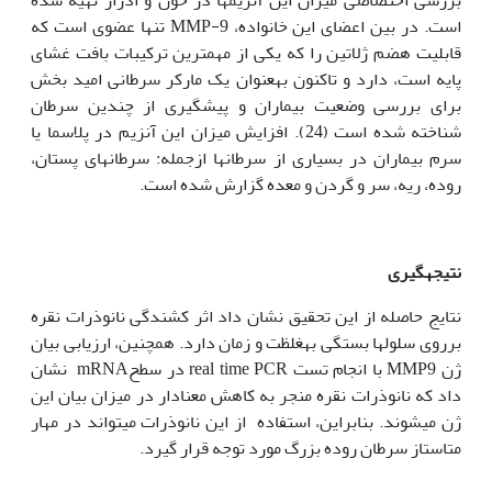
است. در بین اعضای این خانواده، MMP-9 تنها عضوی است که
قابلیت هضم ژلاتین را که یکی از مهم‏ترین ترکیبات بافت غشای
پایه است، دارد و تاکنون به‏عنوان یک مارکر سرطانی امید بخش
برای بررسی وضعیت بیماران و پیشگیری از چندین سرطان
شناخته شده است (24). افزایش میزان این آنزیم در پلاسما یا
سرم بیماران در بسیاری از سرطان‏ها ازجمله: سرطان‏های پستان،
روده، ریه، سر و گردن و معده گزارش شده است.
نتیجه­گیری
نتایج حاصله از این تحقیق نشان داد اثر کشندگی نانوذرات نقره
برروی سلول‫ها بستگی به‏غلظت و زمان دارد. همچنین، ارزیابی بیان
ژن MMP9 با انجام تست real time PCR در سطحmRNA نشان
داد که نانوذرات نقره منجر به کاهش معنادار در میزان بیان این
ژن می‏شوند. بنابراین، استفاده از این نانوذرات می‏تواند در مهار
متاستاز سرطان روده بزرگ مورد توجه قرار گیرد.