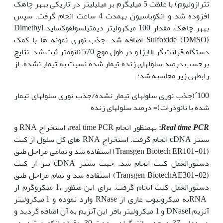
تترازولیوم) با غلظت 5 میلی­گرم بر میلی­لیتر در تاریکی به‏هر چاهک
افزوده شد و انکوباسیون به‏مدت 4 ساعت انجام گرفت. سپس
به‏هر چاهک، مقدار 100 میکرولیتر دی‏متیل‏سولفوکساید Dimethyl
Sulfoxide (DMSO) اضافه شد. جذب نوری نمونه ها با کمک
دستگاه قرائت گر الایزا و در طول موج 570 نانومتر ثبت شد. نتایج
برحسب درصد سلول‫های زنده تیمار شده نسبت به تیمار نشده، از
رابطه‏ی زیر محاسبه شد:
100´(جذب نوری سلول‏های تیمار نشده/جذب نوری سلول‏های تیمار
شده با نانوذرات)= درصد سلول‏های زنده
Real time PCR
:
به‏منظور انجام real time PCR، استخراج RNA و
سنتز cDNA انجام گرفت. استخراج RNA های کل سلول از کیت
(Transgen Biotech ER101-01) استفاده شد و تمامی مراحل طبق
دستورالعمل کیت انجام شد. جهت سنتز cDNA نیز از کیت
(Transgen BiotechAE301-02) استفاده شد و تمام مراحل طبق
دستورالعمل کیت انجام گرفت. برای این منظور ،1 میکروگرم از
RNAبه میکروتیوب عاری از RNase وارد نموده و 1 میکرولیتر
آنزیم DNaseI و 1 میکرولیتر بافر این آنزیم به آن اضافه گردید و
در دمای 37 درجه سانتی‫گراد به‏مدت 30 دقیقه انکوبه شد. در