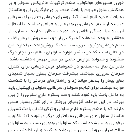
خورن مسیرهای مولکولی، هضم ترکیبات ماتریکس سلولی و بر
هم‫کنش سلول مهاجم با بافت هدف برای جایگزینی آن و متاستاز
به بافت جدید لازم است (7). روش‏های درمانی فعلی برای سرطان
عبارتند از شیمی درمانی، پرتودرمانی و جراحی می‏باشد. با این‫حال،
این روش‫ها، ویژگی خاصی در مورد سرطان ندارند. بسیاری از
محققین متوجه شده‏اند که ترکیبی از دو یا سه روش درمان اغلب
نتایج درمانی موثر و بهتری نسبت به یک روش واحد تنها دارد. این
در حالی است که در بیشتر موارد سلول‏های سالم نیز دچار مرگ
می‏شوند و می‏تواند عوارض جانبی در بیمار به‏همراه داشته باشد.
بنابراین نیاز به جستجو در شیوه‏های نوین درمانی برای کنترل
سرطان ضروری می‏باشد. پیشرفت سرطان به‏طور بسیار شدیدی
بقای بیمار را به‏خطر می‏اندازد و راهکارهای درمانی را با شکست
مواجه می‏کند. برای تهاجم سلول‏های سرطانی، سلول‏های اپیتلیال باید
به داخل بافت پایه نفوذ کنند و سد بستره خارج سلولی را از بین
ببرند. در این مرحله، آنزیم‏های پروتئاز دارای نقش بسیار مهمی
دارند که با هضم بستره خارج سلولی و ترکیبات آن باعث تسهیل
متاستاز سلول های سرطانی به بافت‏های دیگر می‏شوند (7). تاکنون،
به‫خوبی روشن شده است که سلول‏های توموری نسبت به سلول‫های
سالم میزان پروتئاز بیش تری تولید می‏کنند و ارتباط مثبت بین