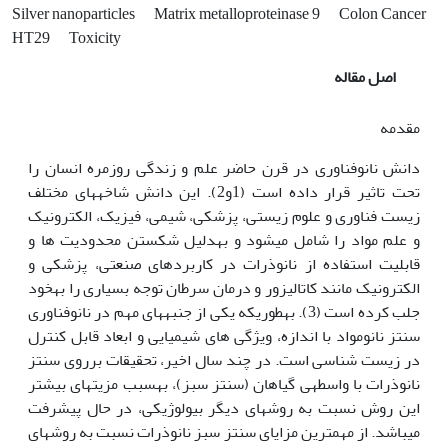
Silver nanoparticles
Matrix metalloproteinase 9
Colon Cancer
HT29
Toxicity
اصل مقاله
مقدمه
دانش نانوفناوری در قرن حاضر علم و زندگی روزمره انسان را
تحت تاثیر قرار داده است (1و2). این دانش شاخه‏های مختلف
زیست فناوری و علوم زیستی، پزشکی، شیمی، فیزیک، الکترونیک
و علم مواد را شامل می‏شود و به‏دلیل شکستن محدودیت ها و
قابلیت استفاده از نانوذرات در کاربردهای صنعتی، پزشکی و
الکترونیک مانند کاتالیزور و درمان سرطان توجه بسیاری را به‏خود
جلب کرده است (3). به‏طوری‏که یکی از جنبه‏های مهم در نانوفناوری
سنتز نانومواد با اندازه، ویژگی های شیمیایی و ابعاد قابل کنترل
در زیست شناسی است. در چند سال اخیر، تحقیقات برروی سنتز
نانوذرات با واسطه‏ی گیاهان (سنتز سبز)، به‏سبب مزیت‏های بیشتر
این روش نسبت به روش‏های دیگر بیولوژیکی، در حال پیشرفت
می‏باشد. از مهم‏ترین مزایای سنتز سبز نانوذرات نسبت به روش‏های