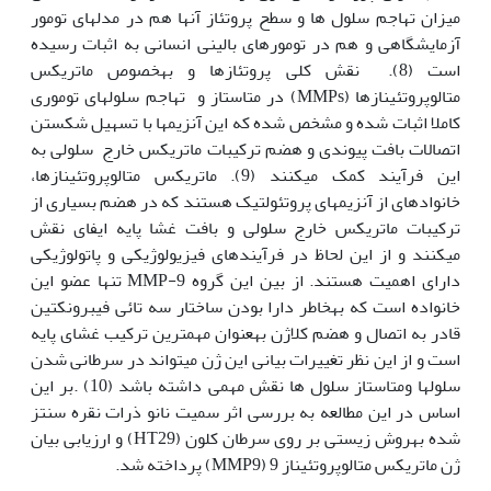
میزان تهاجم سلول ها و سطح پروتئاز آن‏ها هم در مدل‏های تومور
آزمایشگاهی و هم در تومورهای بالینی انسانی به اثبات رسیده
است (8). نقش کلی پروتئازها و به‏خصوص ماتریکس
متالوپروتئینازها (MMPs) در متاستاز و تهاجم سلول‏های توموری
کاملا اثبات شده و مشخص شده که این آنزیم‫ها با تسهیل شکستن
اتصالات بافت پیوندی و هضم ترکیبات ماتریکس خارج سلولی به
این فرآیند کمک می‏کنند (9). ماتریکس متالوپروتئینازها،
خانواده‏ای از آنزیم‏های پروتئولتیک هستند که در هضم بسیاری از
ترکیبات ماتریکس خارج سلولی و بافت غشا پایه ایفای نقش
می‏کنند و از این لحاظ در فرآیندهای فیزیولوژیکی و پاتولوژیکی
دارای اهمیت هستند. از بین این گروه MMP-9 تنها عضو این
خانواده است که به‏خاطر دارا بودن ساختار سه تائی فیبرونکتین
قادر به اتصال و هضم کلاژن به‏عنوان مهم‫ترین ترکیب غشای پایه
است و از این نظر تغییرات بیانی این ژن می‏تواند در سرطانی شدن
سلول‏ها ومتاستاز سلول ها نقش مهمی داشته باشد (10) .بر این
اساس در این مطالعه به ‏بررسی اثر سمیت نانو ذرات نقره سنتز
شده به‏روش زیستی بر روی سرطان کلون (HT29) و ارزیابی بیان
ژن ماتریکس متالوپروتئیناز 9 (MMP9) پرداخته شد.