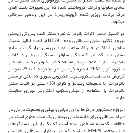
غشای سلول‏ها و تراکم کروماتین‏ها شده که این تغییرات باعث القای
مرگ برنامه ریزی شده (آپوپتوزیس) در این رده‏ی سرطانی
می‏شود.
در تحقیق حاضر، اثرات نانوذرات نقره سنتز شده به‏روش زیستی
برروی تکثیر سلول سرطانی روده (HT29)با انجام آنالیز سمیت
سلولی MTT در طی 24 ساعت مورد بررسی قرار گرفت. نتایج
نشان داد که اثر کشندگی سلول‏ها بستگی به‫زمان و غلظت
نانوذرات دارد. همچنین، در مطالعه حاضر تصویر به‫دست آمده از
میکروسکوپ TEM اندازه ذرات را در محدوده 1 تا 25 نانومتر
گزارش داد. طیف میکروسکوپ الکترونی عبوری که حاکی از سنتز
نانوذرات، با تحقیقات ویلیامز و کارتر (18) مبنی بر اثبات سنتز
نانوذرات با استفاده از میکروسکوپ الکترونی عبوری مطابقت
دارد.
امروزه جستجوی مارکرها برای ردیابی و پیگیری وضعیت درمان در
افراد سرطانی، برای دانشمندان به‏عنوان یک هدف مطرح است. در
مطالعات گذشته مشخص شده است که یکی از این نشانگرهای
قابل توجه، MMP9 می‏باشد که در بیماران سرطانی افزایش