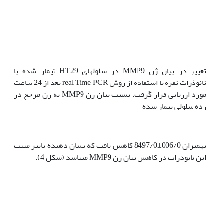
تغییر در بیان ژن MMP9 در سلول‏های HT29 تیمار شده با
نانوذرات نقره با استفاده از روش real Time PCR بعد از 24 ساعت
مورد ارزیابی قرار گرفت. نسبت بیان ژن MMP9 به ژن مرجع در
رده سلولی تیمار شده
به‏میزان 006/0±8497/0 کاهش یافت که نشان دهنده تاثیر مثبت
این نانوذرات در کاهش بیان ژن MMP9 می‏باشد (شکل 4).