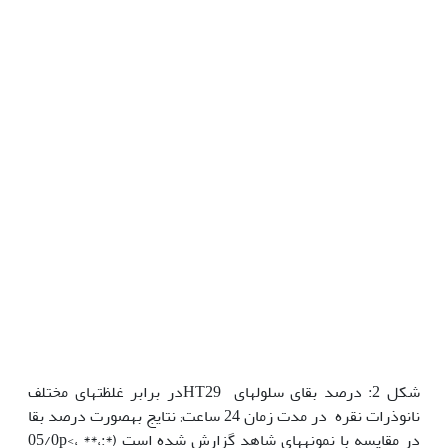
شکل 2: درصد بقای سلول‏های HT29در برابر غلظت‏های مختلف
نانوذرات نقره در مدت زمان 24 ساعت; نتایج به‏صورت درصد بقا
در مقایسه با نمونه‏های شاهد گزارش شده است (*:05/0­p<­، **،