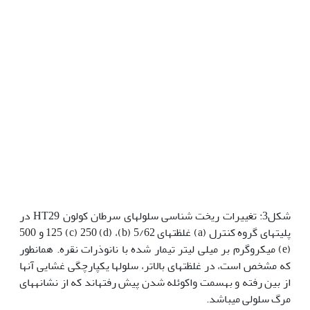
شکل3: تغییرات ریخت شناسی سلول‫های سرطان کولون HT29 در
پلیت‫های گروه کنترل (a) غلظت‫های 5/62 (b)، 125 (c) 250 (d) و 500
(e) میکروگرم بر میلی لیتر تیمار شده با نانوذرات نقره. همان‫طور
که مشخص است، در غلظت‫های بالاتر، سلول‫ها یکپارچگی غشایی آن‫ها
از بین رفته و به‫سمت واکوئله شدن پیش رفته‫اند که از نشانه‫های
مرگ سلولی می‫باشد.