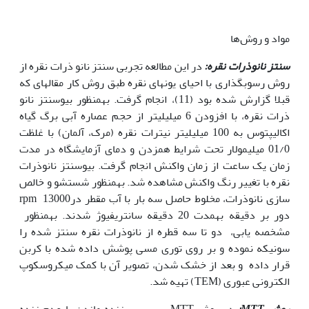
مواد و روش‌ها
سنتز نانوذرات نقره:
در این مطالعه تجربی سنتز نانو ذرات نقره از
روش رسوب‏گذاری با احیای یون‏های نقره طبق روش کار مقاله‏ای که
قبلا گزارش شده بود (11)، انجام گرفت. به‏منظور بیوسنتز نانو
ذرات نقره، با افزودن 6 میلی‫لیتر از حجم عصاره آبی برگ گیاه
اکالیپتوس به 100 میلی‫لیتر نیترات نقره (مرک، آلمان) با غلظت
01/0 میلی‫مولار تحت شرایط همزدن و دمای آزمایشگاه در مدت
زمان یک ساعت از زمان واکنش انجام گرفت. بیوسنتز نانوذرات
نقره با تغییر رنگ واکنش مشاهده شد. به‏منظور شستشو و خالص
سازی نانوذرات، مخلوط حاصل سه بار با آب مقطر درrpm 13000
دور بر دقیقه به‏مدت 20 دقیقه سانتریفیوژ شدند. به‏منظور
مشخصه یابی، دو تا سه قطره از نانوذرات نقره سنتز شده را
سونیکه نموده و بر روی توری مسی پوشش داده شده با کربن
قرار داده و بعد از خشک شدن، تصویر آن با کمک میکروسکوپ
الکترونی عبوری (TEM) تهیه شد.
روش
MTT
:
در روش MTT به‏بررسی زنده ماندن یا عدم زنده