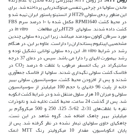
ماندن سلول‏ها در چرخه‏ی تنفسی میتوکندریایی پرداخته شد. برای
این منظور رده‏‌ی سلولی HT29 از انستیتو پاستور ایران تهیه شد و
در محیط کشت RPMI1640 مکمل شده با ١٠ درصد سرم FBS
کشت داده شدند. سلول‏های HT29برای مطالعات
in vitro
در
مورد سرطان کولون سودمند می‏باشد، زیرا این رده سلولی چندین
مشخصه‏ی اپی‫تلیوم پستانداران را داراست. علاوه ‏بر این، در هنگام
رشد در شرایط
in vitro
، این رده سلولی توانایی تشکیل توده و
رشد به‏صورت لایه‏ای را دارا می باشد. سپس، در دمای 37 درجه
سانتی‏گراد در یک اتمسفر مرطوب با غلظت ٥ درصد CO
در
2
فلاسک کشت سلولی نگه‏داری شدند. سلول‏ها از فلاسک جمع‏آوری
شدند و پس از افزودن محیط کشت، سوسپانسیون سلولی به‫هر
خانه از پلیت 96 خانه‏ای با حجم 100 میلی‫لیتر از سوسپانسیون
سلولی و میزان 10 هزار سلول منتقل شد و در شرایط کشت انکوبه
شد. پس از گذشت 24 ساعت، محیط کشت تخلیه شد و نانوذرات
نقره با غلظت‌‏های 2/31، 5/62، 125، 250 و 500 میکروگرم بر
میلی‫لیتر به‏هر چاهک اضافه شد. گروه شاهد در این تست،
چاهک‫های حاوی سلول‏های تیمار نشده در نظر گرفته شد. پس از
پایان انکوباسیون، مقدار 10 میکرولیتر رنگ MTT (نمک