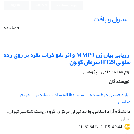
ورود به سامانه
ثبت نام
English
سلول و بافت
فصلنامه
ارزیابی بیان ژن MMP9 و اثر نانو ذرات نقره بر روی رده
سلولی HT29 سرطان کولون
نوع مقاله : علمی - پژوهشی
نویسندگان
بهاره حسنی درخشنده
سید عطا اله سادات شاندیز
مریم
عباسی
دانشگاه آزاد اسلامی، واحد تهران مرکزی، گروه زیست شناسی تهران،
ایران.
10.52547/JCT.9.4.344