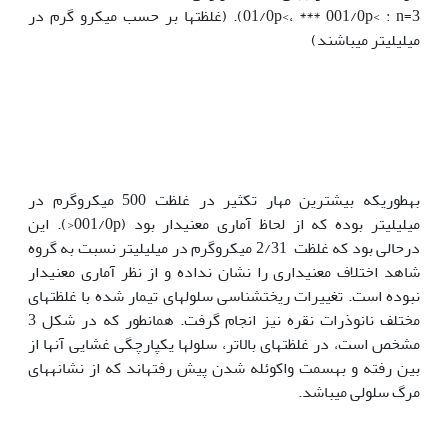
01/0p<، *** 001/0p< : n=3). (غلظت‏ها بر حسب میکرو گرم در
میلی‏لیتر می‏باشند)
به‏طوری‏که بیشترین مهار تکثیر در غلظت 500 میکروگرم در
میلی‏لیتر بوده که از لحاظ آماری معنی‏دار بود (001/0p<). این
درحالی بود که غلظت 2/31 میکروگرم در میلی‫لیتر نسبت به گروه
شاهد اختلاف معنی‏داری را نشان نداده و از نظر آماری معنی‏دار
نبوده است. تغییرات ریخت‫شناسی سلول‏های تیمار شده با غلظت‫های
مختلف نانوذرات نقره نیز انجام گرفت. همان‏طور که در شکل 3
مشخص است، در غلظت‏های بالاتر، سلول‏ها یکپارچگی غشایی آن‏ها از
بین رفته و به‏سمت واکوئله شدن پیش رفته‏اند که از نشانه‏های
مرگ سلولی می‏باشد.