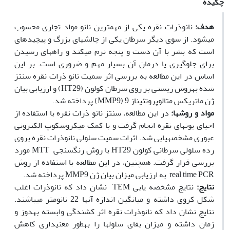
چکیده
هدف:
نانوذرات نقره یکی از مهم‫ترین نانو مواد تجاری محسوب
می‏شود. از سوی دیگر سرطان یکی از چالش‏های بزرگ و پیچیده‫ای
است که بشر با آن دست و پنجه نرم می‏کند و راه‏های رسیدن
برای جلوگیری یا درمان آن بسیار مهم و ضروری است. بر این
اساس در این مطالعه به ‏بررسی اثر سمیت نانو ذرات نقره سنتز
شده به‏روش زیستی بر روی سرطان کولون (HT29) و ارزیابی بیان
ژن ماتریکس متالوپروتئیناز 9 (MMP9) پرداخته شد.
مواد و روش
ها:
در این مطالعه، سنتز نانو ذرات نقره با استفاده از
احیای یون‏های نقره انجام گرفت و با کمک میکروسکوپ الکترونی
عبوری مشخصه‏یابی شد. اثرات سمیت سلولی نانوذرات نقره بروی
رده سلولی سرطانی کولون HT29 با روش رنگ‫سنجی MTT مورد
بررسی قرار گرفت. همچنین، در این مطالعه با استفاده از روش
real time PCR به ‏ارزیابی میزان بیان ژن MMP9 پرداخته شد.
نتایج:
نتایج مشخصه یابی TEM نشان داد که نانوذرات اغلب
شکل کروی داشته و میانگین اندازه آن‫ها 22 نانومتر می‏باشند.
نتایج نشان داد که نانوذرات نقره اثر کشندگی وابسته به‏دوز و
زمان داشته و میزان بقای سلول‫ها را به‏طور معنی‏داری کاهش