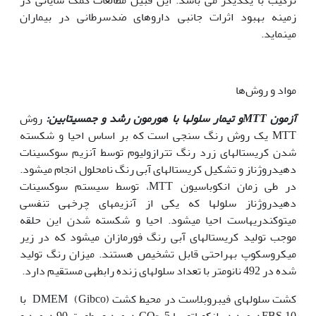
زمینه بهبود اثرات جانبی داروهای ضدسرطانی در بیماران
می‏نماید.
مواد و روش‌ها
آزمون
MTT
و تیمار سلو
ل
ها با هورمون رشد و جمسیتابین
:
روش
MTT یک روش رنگ سنجی است که بر اساس احیا و شکسته
شدن کریستال‏های زرد رنگ تترازولیوم توسط آنزیم سوکسینات
دهیدروژناز و تشکیل کریستال‏های آبی رنگ نامحلول انجام می‏شود.
در طی زمان انکوباسیون MTT، توسط سیستم سوکسینات
دهیدروژناز سلول‏ها که یکی از آنزیم‏های چرخه‏ی تنفسی
میتوکندری‏هاست احیا می‏شود. احیا و شکسته شدن این حلقه
موجب تولید کریستال‏های آبی رنگ فورمازان می‏شود که در زیر
میکروسکوپ به‏راحتی قابل تشخیص هستند. میزان رنگ تولید
شده در 492 نانومتر با تعداد سلول‏های زنده رابطه‏ی مستقیم دارد.
کشت سلول‫های فیبروبلاست در محیط کشت DMEM (Gibco) با
FBS 10درصد در انکوباتور با CO
، 5 درصد و رطوبت 90 درصد و