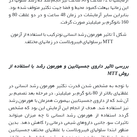
این زمان‫ها به‏علت کمبود محیط و فضا جهت تکثیر متوقف شده بود.
بنابراین سایر آزمایشات در زمان 48 ساعت و در دو غلظت 80 و
160 نانو‫گرم بر میلی‏لیتر صورت گرفت.
شکل 1:تاثیر هورمون رشد انسانی نوترکیب با استفاده از آزمون
MTT برسلول­های فیبروبلاست در زمان­های مختلف.
بررسی تاثیر داروی جمسیتابین و هورمون رشد با استفاده از
روش
MTT
با توجه به مشخص شدن قدرت تکثیر هورمون رشد انسانی در
غلظت‫های بالاتر از 80 نانو گرم بر میلی‏لیتر، در مرحله بعد تصمیم بر
آن شد که از داروی جمسیتابین به‏صورت همزمان با هورمون رشد
نیز استفاده شد. هدف از انجام این آزمایش این بود که مشخص
گردد استفاده از هورمون رشد انسانی تا چه میزان می‫تواند
تاثیرات سو، جانبی داروهای شیمی درمانی را کاهش دهد. بدین
منظور ابتدا سلول‫های فیبروبلاست با غلظت‏های مختلف جمسیتابین
تیمار شد تا تاثیر دارو در زمینه مهار رشد سلول‫های طبیعی اثبات