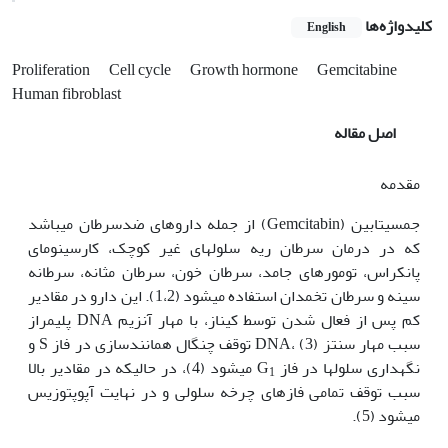
کلیدواژه‌ها
English
Proliferation
Cell cycle
Growth hormone
Gemcitabine
Human fibroblast
اصل مقاله
مقدمه
جمسیتابین (Gemcitabin) از جمله داروهای ضدسرطان می‏باشد
که در درمان سرطان ریه سلول‫های غیر کوچک، کارسینومای
پانکراس، تومورهای جامد، سرطان خون، سرطان مثانه، سرطانه
سینه و سرطان تخمدان استفاده می‏شود (1،2). این دارو در مقادیر
کم پس از فعال شدن توسط کیناز، با مهار آنزیم DNA پلیمراز
سبب مهار سنتز DNA، (3) توقف چنگال همانندسازی در فاز S و
نگه‫داری سلول‫ها در فاز G
می‏‫شود (4)، در حالی‏که در مقادیر بالا
1
سبب توقف تمامی فازهای چرخه سلولی و در نهایت آپوپتوزیس
می‫شود (5).