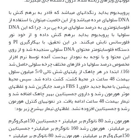
پروپیدیوم یداید رنگدانه‫ای می‏باشد که قادر به برهم کنش با
DNA سلول‫های مرده می‫باشد و از این خاصیت می‏توان با استفاده از
فلوسایتومتری به درصد سلول‫های مرده پی برد. چرا که این DNA
سلول‫ها با پرویدیوم یداید برهم کنش داده و از خود نور
فلورسانس تابش می‏کنند. در این تحقیق، با به‏کارگیری PI و
دستگاه فلوسایتومتر محتوای DNA سلولی سنجیده شد و از روی
این محتوا و با توجه به نمودار به‫دست آمده توسط نرم افزار
مخصوص درصد سلول‫ها در فازهای مختلف چرخه سلولی حاصل شد
(16). ابتدا در هر چاهک از پلیت‫های شش تائی 5/0 میلیون سلول
به‏مدت 48 ساعت در محیط کشت، کشت داده شد. سپس محیط
پیشین با محیط جدید حاوی FBS 1 درصد جایگزین شد و غلظت‫های
موثر هورمون رشد و داروی جمسیتابین به‏هر چاهک اضافه شد و
تیمار به‏مدت 48 ساعت ادامه یافت. در نمونه‏های کنترل هورمون
رشد و جمسیتابین افزوده نشد. غلظت‏های تیمار به‏شرح زیر بود:
هورمون رشد 80 نانوگرم بر میلی‫لیتر + جمسیتابین 150میکروگرم
بر میلی‫لیتر، هورمون رشد 160 نانوگرم بر میلی‫لیتر+ جمسیتابین
150میکروگرم بر میلی‫لیتر، هورمون رشد 80 نانوگرم بر میلی‫لیتر +