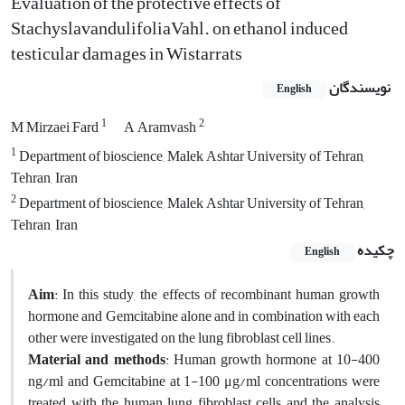
Evaluation of the protective effects of
StachyslavandulifoliaVahl. on ethanol induced
testicular damages in Wistarrats
نویسندگان
English
1
2
M Mirzaei Fard
A Aramvash
1
Department of bioscience, Malek Ashtar University of Tehran,
Tehran, Iran
2
Department of bioscience, Malek Ashtar University of Tehran,
Tehran, Iran
چکیده
English
Aim
: In this study, the effects of recombinant human growth
hormone and Gemcitabine alone and in combination with each
other were investigated on the lung fibroblast cell lines.
Material and methods
: Human growth hormone at 10-400
ng/ml and Gemcitabine at 1-100 μg/ml concentrations were
treated with the human lung fibroblast cells and the analysis