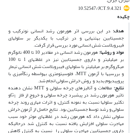
تهران، ایران.
10.52547/JCT.9.4.321
چکیده
هدف:
در این بررسی اثر هورمون رشد انسانی نوترکیب و
جمسیتابین به‏تنهایی و در ترکیب با یکدیگر بر سلول‫های
فیبروبلاست شش انسانی مورد بررسی قرار گرفت.
مواد و روش
ها:
هورمون رشد انسانی در مقادیر 10 تا 400 نانوگرم
بر میلی‫لیتر و داروی جمسیتابین نیز در غلظت‏های 1 تا 100
میکروگرم بر میلی‫لیتر با سلول‏های فیبروبلاست شش انسانی تیمار
و بررسی‏ها با آزمون MTT، فلوسیتومتری به‏واسطه رنگ‫آمیزی با
پروپیدیوم یدید و روش خراش سلولی انجام شد.
نتایج:
مطالعات و آنالیزهای چرخه سلولی و MTT نشان دهنده
تاثیر هورمون رشد در پیشبرد چرخه سلولی و خروج از فاز G
و
1
تکثیر سلول‫ها نسبت به نمونه کنترل، و اثرات مهاری روند چرخه
سلولی و رشد توسط جمسیتابین بود. نتایج حاصل از آزمون خراش
سلولی نشان داد که هورمون رشد در غلظت‏های موثر خود سبب
مهاجرت سلولی افزایش یافته نسبت به کنترل شد درحالی‫که
داروی جمسیتابین مهاجرت سلولی را نسبت به کنترل کاهش