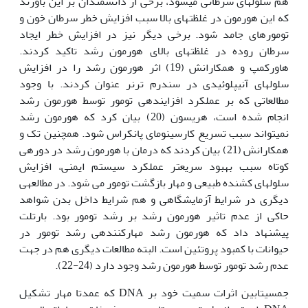
هم سلول‏های سرطانی می‏شود، برخی از دانشمندان بر این باورند
که این هورمون در غلظت‏های بالا سبب افزایش خطر سرطان خون و
تومورهای جامد شود. برخی دیگر نیز در افزایش خطر ایجاد
سرطان روده در غلظت‏های بالای هورمون رشد تاکید کردند.
هاورکمپ و همکارانش (19) اثر هورمون رشد را در افزایش
سلول‏های آنیپلوئیدی در سندرم ترنر عنوان کردند. با وجود
مطالعاتی که بر عملکرد افزاینده‏ی تومور توسط هورمون رشد
انجام شده است، هریسون (20) بیان کرد که هورمون رشد
نمی‏تواند سبب تسریع کارسینومای پانکراس شود. همچنین تک و
همکارانش (21) بیان کردند که درمان با هورمون رشد در دوره‏ی
کوتاه سبب بهبود سریع‏تر عملکرد سیستم ایمنی، افزایش
سلول‏های کشنده طبیعی و مهار بازگشت تومور می شود. در مطالعه‏ی
دیگری در شرایط آزمایشگاهی و هم شرایط داخل بدن شواهد
حاکی از عدم تاثیر هورمون رشد بر رشد تومور بود. بارتلت
پیشنهاد داد که هورمون رشد مهارکننده‏ی رشد تومور در
حیوانات با کمبود پروتئین است. البته مطالعات دیگری هم در جهت
عدم رشد تومور توسط هورمون رشد وجود دارد (24-22).
جمسیتابین اثرات سمیت خود بر DNA که عمدتا مهار تشکیل