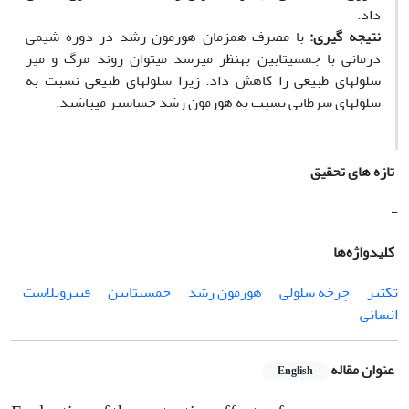
داد.
نتیجه گیری:
با مصرف هم‫زمان هورمون رشد در دوره شیمی
درمانی با جمسیتابین به‏نظر می‏رسد می‏توان روند مرگ و میر
سلول‫های طبیعی را کاهش داد. زیرا سلول‫های طبیعی نسبت به
سلول‫های سرطانی نسبت به هورمون رشد حساس‏تر می‏باشند.
تازه های تحقیق
-
کلیدواژه‌ها
تکثیر
چرخه سلولی
هورمون رشد
جمسیتابین
فیبروبلاست
انسانی
عنوان مقاله
English