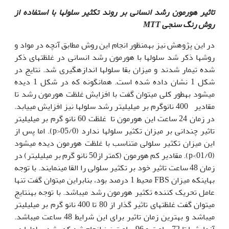
تاثیر هورمون رشد انسانی بر روند تکثیر سلو
ل
ها با استفاده از
روش رنگ سنجی
MTT
در این پژوهش نیز به‏منظور انجام این روش مطابق آنچه در مواد و
روش‫ها ذکر شد سلول‏ها با هورمون رشد انسانی در غلظت‏های ذکر
شده تیمار شدند و میزان بقا سلول‏ها اندازه‫گیری شد. نتایج در
شکل 1 نشان داده شده است. همان‏گونه که در شکل 1 دیده
می‏شود به‏طور کلی می‏توان گفت با افزایش غلظت هورمون رشد تا
مقادیر 400 نانو‫گرم بر میلی‏لیتر رشد سلول‏ها نیز افزایش می‏یابد.
در زمان 24 ساعت این هورمون تا غلظت 60 نانو گرم بر میلی‏لیتر
تاثیر چندانی بر میزان تکثیر سلول‫ها ندارد (05/0<p). اما پس از
این میزان تکثیر سلولی متناسب با غلظت هورمون دیده می‏شود
(01/0>p). مقادیر کم هورمون (کمتر از50 نانو گرم بر میلی‏لیتر) در
زمان 48 ساعت تاثیر خود بر تکثیر سلولی را القا می‏نمایند. با توجه
به‏این‫که میزان FBS محیط 1 درصد بود، بنابراین می‏توان گفت تنها
عامل تحریک کننده تکثیر هورمون رشد می‏باشد. با توجه به‏نتایج
می‏توان گفت غلظت‫های تاثیر گذار از 80 تا 400 نانو گرم بر میلی‏لیتر
می‏باشد و بهترین زمان تاثیر برای این شرایط 48 ساعت می‏باشد.
آزمایش‫ها تا 72 ساعت و 96 ساعت نیز انجام شد که رشد سلول‫ها در