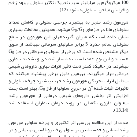
100 میکروگرم بر میلی‫لیتر سبب تحریک تکثیر سلولی، بهبود زخم
و افزایش مهاجرت سلولی می‫شود (12).
هورمون رشد منجر به پیشبرد چرخه‫ی سلولی و کاهش تعداد
سلول‏های مانا در فازهای G
/G
می‏شود. همچنین مطالعات بسیاری
0
1
نشان داده است که میزان گیرنده‏های این هورمون در سطح
سلول‏های سالم حدود 5 برابر سلول‏های سرطانی می‫باشد. از سوی
دیگر مشخص شده است که برخی از سلول‏های سرطانی در فاز G
0
هستند و این نوع عمدتا سبب متاستاز شدیدی و تشدید بیماری
می‏شوند، در حالی‏که کمتر تحت تاثیر اثرات مهاری داروهای شیمی
درمانی قرار می‏گیرند. به‏همین دلیل برخی پیشنهاد می‏کنند که
به‏دلیل اثرات تحریکی هورمون رشد جهت پیشبرد چرخه سلولی و
تاثیرات اثبات شده آن در خروج سلول‫ها از فاز G
، بهتر است جهت
0
افزایش اثر بخشی داروهای شیمی درمانی از هورمون رشد
به‏عنوان داروی تکمیلی در روند درمان بیماران استفاده شد
(13،14).
هدف از این مطالعه بررسی اثر تکثیری و چرخه سلولی هورمون
رشد انسانی و جمسیتابین بر سلول‏های فیبروبلاستی به‏تنهایی و در
ترکیب با یکدیگر می باشد. این قبیل مطالعات کمک شایانی در