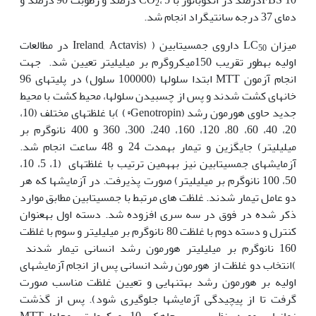
2
دمای 37 درجه سانتی‫گراد انجام شد.
میزان LC
داروی جمسیتابین ( (Ireland, Actavis در مطالعات
50
اولیه به‫طور تقریب 150میکروگرم بر میلی‫لیتر تعیین شد. جهت
انجام آزمون MTT ابتدا سلول‏ها (100000 سلول) در پلیت‏های 96
خانه‏ای کشت شدند و پس از چسبیدن سلول‫ها، محیط کشت با محیط
جدید حاوی هورمون رشد (Genotropin®) )با غلظت‏های مختلف (10،
20، 40، 60، 80، 120، 160، 240، 300، 360 و 400 نانوگرم بر
میلی‫لیتر) جایگزین و تیمار به‏مدت 24 و 48 ساعت انجام شد.
آزمایش‫های جمسیتابین نیز به‏همین ترتیب با غلظت‏های (1، 5، 10،
50، 100 نانوگرم بر میلی‫لیتر) صورت پذیرفت. در آزمایش‫ها که هر
دو عامل تیمار شدند. غلظت های مرتبط با جمسیتابین مطابق موارد
ذکر شده در فوق در سه سری افزوده شد. دسته اول به‏عنوان
کنترل و دسته دوم با غلظت 80 نانوگرم بر میلی‫لیتر و سوم با غلظت
160 نانوگرم بر میلی‫لیتر هورمون رشد انسانی تیمار شدند
)انتخاب دو غلظت از هورمون رشد انسانی پس از انجام آزمایش‫های
اولیه بر هورمون رشد به‏تنهایی و تعیین غلظت مناسب صورت
گرفت تا از پیچیدگی آزمایش‫ها جلوگیری شود). پس از گذشت
زمان‏های مورد نظر، به‏هر چاهک 10 میکرولیتر محلولMTT