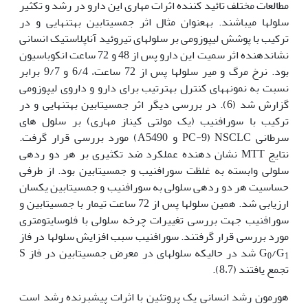
مطالعات مختلف تائید کننده اثرات مهاری این دارو در رشد و تکثیر
سلول‫ها می‏باشند. به‏عنوان مثال اثر جمسیتابین به‏تنهایی و در
ترکیب با پوشش لیپوزومی بر سلول‫های تیروئید آناپلاستیک انسانی
نشان‏دهنده اثر سمیت این دارو پس از 48 و 72 ساعت انکوباسیون
بود. نرخ مرگ و میر سلول‫ها پس از 72 ساعت، 6/4 و 9/7 برابر
نسبت به نمونه‫های کنترل به‏ترتیب برای دارو و داروی لیپوزومی
گزارش شد (6). در بررسی دیگر اثر جمسیتابین به‏تنهایی و در
ترکیب با سورافنیب (یک مولتی کیناز مهاری) بر سلول های
سرطانی NSCLC (PC-9 و A5490) مورد بررسی قرار گرفت.
نتایج MTT نشان دهنده عملکرد ضد تکثیری بر هر دو رده‏ی
سلولی وابسته به غلظت سورافنیب و جمسیتابین بود. از طرفی
حساسیت هر دو رده‫ی سلولی به سورافنیب و جمسیتابین یکسان
ارزیابی شد. همین سلول‫ها پس از 72 ساعت تیمار با جمسیتابین و
سورافنیب جهت بررسی تغییرات چرخه سلولی با فلوسایتومتری
مورد بررسی قرار گرفتند. سورافنیب سبب افزایش سلول‫ها در فاز
/G
G
شد در حالی‏که سلول‏های در معرض جمسیتابین در فاز S
0
1
تجمع یافتند (8،7).
هورمون رشد انسانی یک پروتئین با اثرات پیشبرنده رشد است