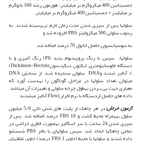
جمسیتابین 400 میکروگرم بر میلی‫لیتر، هورمون رشد 160 نانوگرم
بر میلی‫لیتر + جمسیتابین 400 میکروگرم بر میلی‫لیتر.
سلول‏ها پس از سپری شدن مدت زمان لازم تریپسینه شدند. به
رسوب سلولی 500 میکرولیتر PBS افزوده شد و
به سوسپانسیون حاصل اتانول 70 درصد اضافه شد.
سلول‏ها، سپس با رنگ پروپیدیوم یدید (PI) رنگ آمیزی و با
دستگاه فلوسایتومتری (بکتون دیکینـسون(Dickinson-Becton)
)، آنالیز شدند وDNA سلولی سنجیده شـد. از سنجش DNA
می‏توان تعداد سلولها در مراحل گوناگون را به‏دست آورد که
معیاری جهت پی بـردن به‏طول چرخه سلولی و تغییرات آن می‏باشد.
داده های حاصل ازدستگاه با نرم افزار Flowj آنالیز می‏شدند.
آزمون خراش:
در هر چاهک از پلیت های شش تائی 5/0 میلیون
سلول به‏همراه محیط کشت و FBS 10 درصد اضافه شد. پس از
سپری شدن 24 ساعت با سر اسکالپر به‏صورت قطری خراشی در
تمامی چاهک‏ها ایجاد شد. سپس سلول‏های با بافر PBS شستشو
داده شدند و سلول‏ها با محیط (حاوی FBS 1 درصد) حاوی غلظت‏های