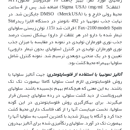
(غلظتmg/ml 5) (Sigma, USA) اضافه شد. پس از 4 ساعت
محیط روئی خارج و با DMSO (Merck,USA) جایگزین شد. در
نهایت جذب نمونه‏ها در 492 نانومتر در دستگاه الایزا ریدرStat
Fax-2100 model) Spain ) قرائت شد (15). توان زیستی سلول‏های
تیمار شده با دارو (در هر غلظت از دارو) به‏شکل نسبت درصد
جذب نوری فورمازان تولیدی در نمونه در مقایسه با میزان جذب
نوری فورمازان تولیدی در کنترل (سلول‫های بدون تیمار دارویی)
تعیین و در یک منحنی دوبعدی ترسیم شد. نمونه کنترل شامل
سلول‏ها به‏همراه محیط کشت بود.
آنالیز نمونه‏ها با استفاده از فلوسایتومتری:
جهت آنالیز سلول‏ها با
روش فلوسایتومتری لازم است سلول‏ها کاملا به‏صورت تک تک
باشند. به ‏این ‏معنی که هیچکدام به‏هم نچسبیده باشند. سلول‏های
فیبروبلاست از دید کشت سلولی، در رده سلول‏های چسبان قرار
می‏گیرند. برای به‏کارگیری روش فلوسایتومتری در این گونه
سلول‏ها، نخست می‏بایست آن‫ها را از کف فلاسک دارای محیط کشت
جدا کرد و آنگاه با پیپتاژ شدید با کمترین آسیب به سلول‏ها آن‫ها را
به‏صورت تک در آورد. سلول‫های رنگ‫آمیزی شده برای آنالیز به‏درون
کووت‫های ویژهای ریخته شده، درون دستگاه جای می‏گیرند.