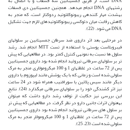
DNA است، از طریق جمسیتابین سه فسفات و با اتصال به
رشته‏های DNA انجام می‏دهد. همچنین جمسیتابین دی فسفات
به‏شدت مهار کننده‏ی ریبونوکلئوتید ردوکتاز است، که منجر به
کاهش رقابت میان دئوکسی ریبونوکلئوتیدهای لازم جهت تشکیل
DNA می شود. (22).
در مرحله‏ی بعد اثر داروی ضد سرطان جمسیتابین بر سلول‏های
فیبروبلاست پوستی با استفاده از تست MTT انجام شد. رشد
سلول ها نسبت به نمونه‏ی کنترل کمتر بود. در مطالعه‏ایی که پیش
تر بر سلول‏های سرطانی تیروئید انجام شده بود داروی جمسیتابین
پس از 72 ساعت در غلظت‏های 1 و 100 میکرومولاری منجر به مرگ
سلولی شده است و زمانی که با یک پوشش مانند لیپوزوم یا داروی
دیگر مانند سیس پلاتین یا سورافنیب همراه شود در 24 ساعت
نیز اثر کشندگی خود را بر سلول‏های سرطانی می‏گذارد (24). نتایج
این بررسی نیز حکایت از توقف رشد دارو داشت که می‏توان
به‏عنوان اثرات جانبی دارو در نظر گرفت. در مطالعه‏ایی که پیش تر
بر سلول های سرطانی تیروئید انجام شده بود داروی جمسیتابین
پس از 72 ساعت در غلظت‫های 1 و 100 میکرومولار منجر به مرگ
سلولی شده است (23، 25).