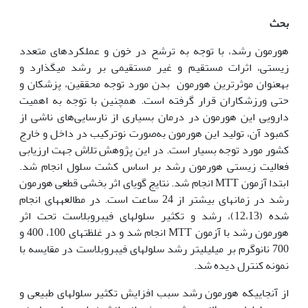
بحث
هورمون رشد، با توجه به ترشح در خون و عملکردهای متعدد
زیستی، اثرات مستقیم و غیر مستقیمی بر رشد می‏گذارد و
به‫عنوان موثرترین هورمون بدن مورد توجه محققین، پزشکان و
حتی ورزشکاران قرار گرفته است. همچنین با توجه به اهمیت
دارویی این هورمون در درمان بسیاری از نارسایی‌های ناشی از
کمبود آن، تولید این هورمون به‌صورت نوترکیب در داخل و خارج
کشور مورد توجه بسیار است. در این پژوهش تلاش جهت ارزیابی
فعالیت زیستی هورمون رشد بر اساس کشت سلول انجام شد.
ابتدا آزمون MTT انجام شد. نتایج گویای اثر بخشی قطعی هورمون
رشد در زمان‏های بیشتر از 24 ساعت است. در مطالعه‫های انجام
شده (12،13)، رشد و تکثیر سلول‫های فیبروبلاست تحت اثر
هورمون رشد با آزمون MTT انجام شد و در غلظت‫های 100، 400 و
700 نانوگرم بر میلی‏لیتر رشد سلول‏های فیبروبلاست در مقایسه با
نمونه کنترل دیده شد.
از آنجایی‏که هورمون رشد سبب افزایش تکثیر سلول‏های طبیعی و