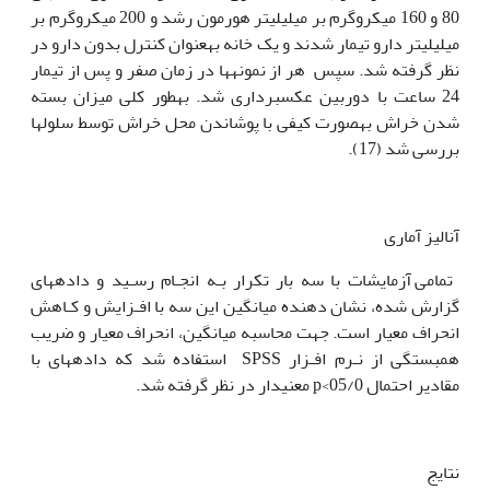
80 و 160 میکروگرم بر میلی‫لیتر هورمون رشد و 200 میکروگرم بر
میلی‫لیتر دارو تیمار شدند و یک خانه به‏عنوان کنترل بدون دارو در
نظر گرفته شد. سپس هر از نمونه‏ها در زمان صفر و پس از تیمار
24 ساعت با دوربین عکس‫برداری شد. به‏طور کلی میزان بسته
شدن خراش به‏صورت کیفی با پوشاندن محل خراش توسط سلول‏ها
بررسی شد (17).
آنالیز آماری
تمامی آزمایشات با سه بار تکرار بـه انجـام رسـید و داده‏های
گزارش شده، نشان دهنده میانگین این سه با افـزایش و کـاهش
انحراف معیار است. جهت محاسبه میانگین، انحراف معیار و ضریب
همبستگی از نـرم افـزار SPSS استفاده شد که داده‫های با
مقادیر احتمال 05/0>p معنی‏دار در نظر گرفته شد.
نتایج