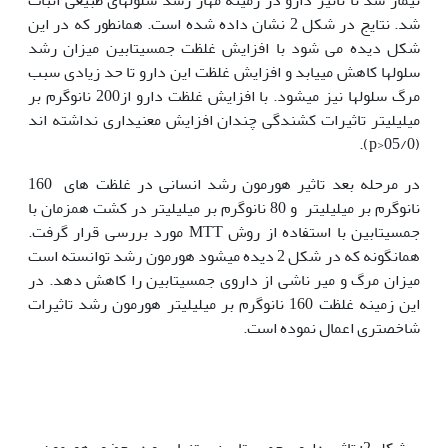
شد. نتایج در شکل 2 نشان داده شده است. همان‫طور که در این
شکل دیده می شود با افزایش غلظت جمسیتابین میزان رشد
سلول‫ها کاهش می‫یابد و افزایش غلظت این دارو تا حد زیادی سبب
مرگ سلول‫ها نیز می‫شود. با افزایش غلظت دارو از200 نانوگرم بر
میلی‫لیتر تاثیرات کشندگی چندان افزایش معنی‫داری نداشته اند
(05/0<p).
در مرحله بعد تاثیر هورمون رشد انسانی در غلظت های 160
نانوگرم بر میلی‫لیتر و 80 نانوگرم بر میلی‫لیتر در کشت همزمان با
جمسیتابین با استفاده از روش MTT مورد بررسی قرار گرفت.
همانگونه که در شکل 2 دیده می‫شود هورمون رشد توانسته است
میزان مرگ و میر ناشی از داروی جمسیتابین را کاهش دهد. در
این زمینه غلظت 160 نانوگرم بر میلی‫لیتر هورمون رشد تاثیرات
شاخص‫تری اعمال نموده است.
شکل 2: تاثیر داروی جمسیتابین به‫تنهایی و در حضور هورمون