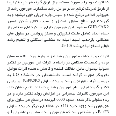
که اثرات خود را به‏صورت مستقیم از طریق گیرنده‏ها در بافت‏ها و یا
از طریق تحریک ترشح سایر عوامل رشد می‏گذارد. هورمون رشد از
هیپوفیز قدامی ترشح شده و سپس وارد جریان خون می‫شود و به
گیرنده‫های سطح سلول متصل و سبب فعال شدن مسیر
GHR/JAK2 می‫شود. این هورمون دارای عملکردهای مختلفی از
جمله ایجاد تعادل مثبت نیتروژن و سنتز پروتئین در سلول های
عضلانی، بازجذب اسید آمینه به عضله‏ی اسکلتی و تنطیم رشد
طولی استخوان‏ها می‏باشد (9،10).
اثرات بهبود دهنده هورمون رشد نیز همواره مورد علاقه محققان
بوده و تحقیقات مختلفی در رابطه با اثرات این هورمون بر تکثیر
سلول‫ها به‫عنوان عامل حفاظت کننده و کاهش دهنده اثرات عوامل
تخریب‏گر صورت گرفته است. دانشمندان در دانشگاه UQ به
‏بررسی اثرات هورمون رشد بر رده سلولی BaFB2B2 بر پایه‏ی
تکثیر گیرنده‏های سطح هورمون رشد پرداختند. نتایج نشان داد،
این هورمون تاثیرات به‏سزایی در افزایش روند تکثیر دارد و در
رده سلولی ذکر شده، حدود 6000 گیرنده در سطح هر سلول برای
هورمون رشد وجود دارد (11). در مطالعه‏ای دیگر در رده سلولی
Ba/F3 نیز مشخص شد که هورمون رشد انسانی درغلظت‏های 1 و