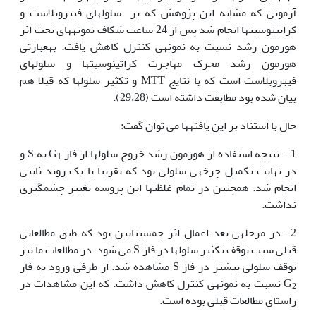
آزمونی که مشابه این پژوهش که بر سلول‏های فیبروبلاست و
کراتینوسیت‏ها انجام شد پس از 24 ساعت شکاف نمونه‏های تحت اثر
هورمون رشد نسبت به نمونه‏ی کنترل کاهش یافت. به‏عبارتی
هورمون رشد محرک مهاجرت کراتینوسیت‏ها و سلول‏های
فیبروبلاست است که با نتایج MTT و تکثیر سلول‏ها که قبلا هم
بیان شده بود مطابقت داشته است (29،28).
حال با استناد بر این یافته‏ها می توان گفت:
1- نتیجه استفاده از هورمون رشد خروج سلول‏ها از فاز G
به S و
1
در نهایت تکمیل چرخه‏ی سلولی بود که تقریبا با یک روند ثابتی
انجام شد. همچنین در تمام غلظت‫ها این پروسه تغییر چشمگیری
نداشت.
2- در مرحله‏ی بعد اعمال اثر جمسیتابین بود که طبق مطالعاتی
قبلی سبب توقف تکثیر سلول‏ها در فاز S می شود. در مطالعات ما نیز
توقف سلولی بیشتر در فاز S مشاهده شد. از طرفی ورود به فاز
G
نسبت به نمونه‏ی کنترل کاهش داشت. که این مشاهدات در
2
راستای مطالعات قبلی بوده است.