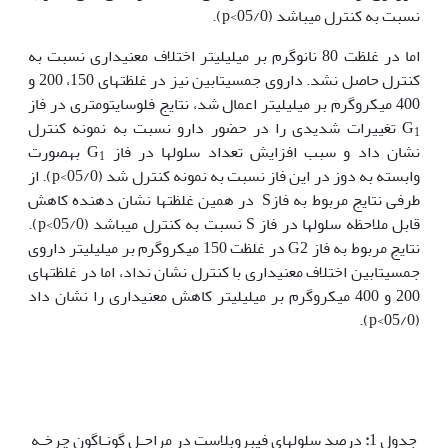
نسبت به کنترل می‏باشد (05/0>p).
اما در غلظت 80 نانوگرم بر میلی‏لیتر اختلاف معنی‫داری نسبت به
کنترل حاصل نشد. داروی جمسیتابین نیز در غلظت‏های 150، 200 و
400 میکروگرم بر میلی‏لیتر اعمال شد، نتایج فلوسایتومتری در فاز
G
تغییرات شدیدی را در حضور دارو نسبت به نمونه کنترل
1
نشان داد و سبب افزایش تعداد سلول‏ها در فاز G
به‏صورت
1
وابسته به دوز در این فاز نسبت به نمونه کنترل شد (05/0>p). از
طرفی نتایج مربوط به فازS در همین غلظت‏ها نشان دهنده کاهش
قابل ملاحظه سلول‏ها در فاز S نسبت به کنترل می‏باشد (05/0>p).
نتایج مربوط به فاز G2 در غلظت 150 میکروگرم بر میلی‏لیتر داروی
جمسیتابین اختلاف معنی‏داری با کنترل نشان نداد، اما در غلظت‏های
200 و 400 میکروگرم بر میلی‏لیتر کاهش معنی‏داری را نشان داد
(05/0>p).
جدول 1
:
درصد سلول­های فیبروبلاست در مراحـل گونـاگون چرخـه