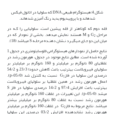
شکل 4:هیستوگرام طبیعی DNA که سلول‫ها در اتانول فیکس
شده‫اند و با پروپیدیوم یدید رنگ آمیزی شده‫اند.
قله دوم که کوتاه‫تر از قله پیشین است، سلول‏هایی را کـه در
مراحل G
و M هستند نمایش می‏دهد. بخشی از نمودار که در
2
میان این دو جـای مـی‏گیـرد نـشان دهنـده مرحلـه S می‏باشد (18).
نتایج حاصل از نمودارهای هیستوگرامی فلوسایتومتری در جدول 1
آورده شده است. مطابق نتایج موجود در جدول، هورمون رشد در
غلظت‏های 80 نانوگرم بر میلی‏لیتر و 160 نانوگرم بر میلی‏لیتر بر
سلول‫های فیبرو‫بلاست‏ به‏ترتیب باعث کاهش حدودا 23/3 و 54/2
درصدی این سلول‫ها در فازG
نسبت به کنترل شد (05/0>p).
1
اعمال هورمون رشد در همین غلظت‏ها بر سلول‏‏های فیبرو‫بلاست
به‫ترتیب باعث افزایش 97/4 و 14/2 درصدی سلول‏ها در فاز S
می‏شد (05/0>p). این تغییرات در غلظت 160 نانوگرم بر میلی‏لیتر
هورمون رشد نسبت به غلظت 80 نانوگرم بر میلی‏لیتر بیشتر
می‏باشد. نتایج مربوط به فازG
در غلظت 160 نانوگرم بر میلی‏لیتر
2
هورمون رشد نشان‏دهنده افزایش 03/2 درصدی این سلول‫ها