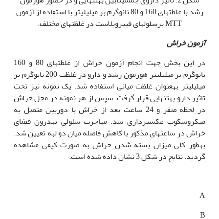
رشد با غلظت­های 160 و 80 نانوگرم بر میلی‫لیتر با استفاده از آزمون
MTT برسلول­های فیبروبلاست در غلظت­های مختلف.
آزمون خراش
در این بخش جهت انجام آزمون خراش از غلظت‫های 80 و 160
نانوگرم بر میلی‏لیتر هورمون رشد و دارو در غلظت 200 نانوگرم بر
میلی‏لیتر به‏عنوان غلظت میانی استفاده شد. یک نمونه نیز تحت
تاثیر دارو به‏تنهایی قرار گرفت. سپس از هر نمونه در محل خراش
در لحظه صفر و 24 ساعت بعد از خراش با دوربین متصل به
میکروسکوپ عکس‫برداری شد. مهاجرت سلولی به‏درون فضای
خراش در ساعت‏های مذکور با کاهش فاصله میان دو لبه تعیین شد.
به‏طور کلی میزان بسته شدن خراش به صورت کیفی مشاهده
گردید. نتایج در شکل 3 نشان داده شده است.
A
B