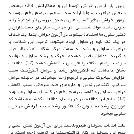
اولین بار آزمون خراش توسط لی و همکارانش (26) به‏منظور
سنجش مهاجرت سلول‫ها ارائه شد. سنجش ترمیم زخم به‫وسیله
آزمون خراش به‫طور گسترده‏ای به‏منظور بررسی اثر انواع شرایط
تجربی مانند مواد شیمیایی، در مهاجرت سلول‏های پستانداران و
تکثیر سلول ها استفاده می‏شود. در آزمون خراش ابتدا، یک شکاف
در یک تک لایه ی سلول ایجاد می‏شود. ترمیم این شکاف، با
مهاجرت سلولی و رشد به سمت مرکز شکاف تحت نظر قرار
می‏گیرند. عوامل تغییر دهنده تحرک و رشد سلول می‏توانند
سرعت ترمیم شکاف را افزایش یا کاهش دهند (27). مطالعات
نشان داده‏اند که فاکتورهای رشد و عوامل آنکوژنیک سبب
افزایش مهاجرت سلولی و ترمیم زخم می‏شوند. در حالی‏که عوامل
سرکوب کننده‏ی تومور و داروهای ضد سرطانی سبب کاهش
مهاجرت سلولی و کاهش ترمیم زخم در کشت‏های سلولی می‏شوند
(17). نتایج این مطالعه نیز در راستای مطالعات گذشته می‏باشد که
هورمون رشد به عنوان یک فاکتور رشد سبب افزایش مهاجرت
سلولی می‏شود.
علت انتخاب سلول‏های فیبروبلاست برای این آزمون نقش اصلی و
مهم این سلول‏ها در کنار کراتینوسیت‏ها در ترمیم زخم است. در