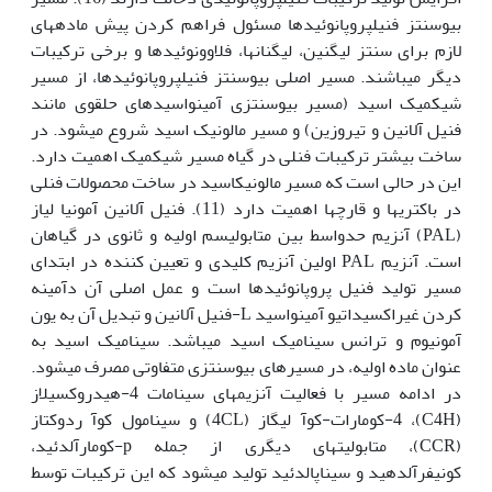
بیوسنتز فنیل­پروپانوئیدها مسئول فراهم کردن پیش ماده‏های
لازم برای سنتز لیگنین، لیگنان­ها، فلاوونوئیدها و برخی ترکیبات
دیگر می­باشند. مسیر اصلی بیوسنتز فنیل­پروپانوئیدها، از مسیر
شیکمیک اسید (مسیر بیوسنتزی آمینو­اسید­های حلقوی مانند
فنیل آلانین و تیروزین) و مسیر مالونیک ­اسید شروع میشود. در
ساخت بیشتر ترکیبات فنلی در گیاه مسیر شیکمیک اهمیت دارد.
این در حالی است که مسیر مالونیک­اسید در ساخت محصولات فنلی
در باکتری­ها و قارچ­ها اهمیت دارد (11). فنیل آلانین آمونیا لیاز
(PAL) آنزیم حدواسط بین متابولیسم اولیه و ثانوی در گیاهان
است. آنزیم PAL اولین آنزیم کلیدی و تعیین کننده در ابتدای
مسیر تولید فنیل پروپانوئیدها است و عمل اصلی آن دآمینه
کردن غیراکسیداتیو آمینواسید L-فنیل آلانین و تبدیل آن به یون
آمونیوم و ترانس سینامیک اسید می‎باشد. سینامیک اسید به
عنوان ماده اولیه، در مسیرهای بیوسنتزی متفاوتی مصرف می‎شود.
در ادامه مسیر با فعالیت آنزیم‎های سینامات 4-هیدروکسیلاز
(C4H)، 4-کومارات-کوآ لیگاز (4CL) و سینامول کوآ ردوکتاز
(CCR)، متابولیت‎های دیگری از جمله p-کومارآلدئید،
کونیفرآلدهید و سیناپالدئید تولید می‎شود که این ترکیبات توسط