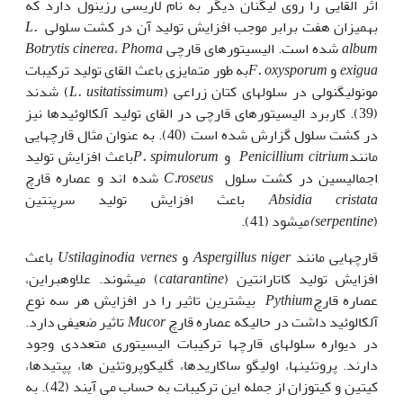
اثر القایی را روی لیگنان دیگر به نام لاریسی رزینول دارد که
به‎میزان هفت برابر موجب افزایش تولید آن در کشت سلولی
L.
album
شده است. الیسیتورهای قارچی
Phoma
،
Botrytis cinerea
exigua
و
F. oxysporum
به طور متمایزی باعث القای تولید ترکیبات
مونولیگنولی در سلول‎های کتان زراعی (
L. usitatissimum
) شدند
(39). کاربرد الیسیتورهای قارچی در القای تولید آلکالوئیدها نیز
در کشت سلول گزارش شده است (40). به عنوان مثال قارچ‎هایی
مانند
Penicillium citrium
و
P. spimulorum
باعث افزایش تولید
اجمالیسین در کشت سلول
C.roseus
شده اند و عصاره قارچ
cristata
Absidia
باعث افزایش تولید سرپنتین
(
serpentine
)
می‎شود (41).
قارچ‎هایی مانند
Aspergillus niger
و
Ustilaginodia vernes
باعث
افزایش تولید کاتارانتین (
catarantine
) می‎شوند. علاوه‎براین،
عصاره قارچ
Pythium
بیشترین تاثیر را در افزایش هر سه نوع
آلکالوئید داشت در حالی‎که عصاره قارچ
Mucor
تاثیر ضعیفی دارد.
در دیواره سلول‎های قارچ‎ها ترکیبات الیسیتوری متعددی وجود
دارند. پروتئین‎ها، اولیگو ساکاریدها، گلیکوپروتئین ها، پپتید‎ها،
کیتین و کیتوزان از جمله این ترکیبات به حساب می آیند (42). به