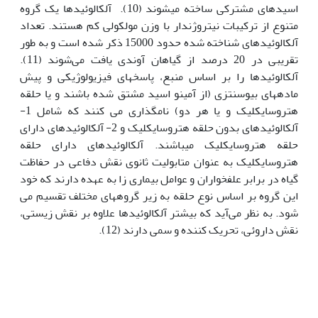
اسیدهای مشترکی ساخته می‎شوند (10). آلکالوئیدها یک گروه
متنوع از ترکیبات نیتروژن‎دار با وزن مولکولی کم هستند. تعداد
آلکالوئید‌های شناخته شده حدود 15000 ذکر شده است و به طور
تقریبی در 20 درصد از گیاهان آوندی یافت می‌شوند (11).
آلکالوئیدها را بر اساس منبع، پاسخ‎های فیزیولوژیکی و پیش
ماده‎های بیوسنتزی (از آمینو اسید مشتق شده باشند و یا حلقه
هتروسایکلیک و یا هر دو) نام‎گذاری می کنند که شامل 1-
آلکالوئیدهای بدون حلقه هتروسایکلیک و 2- آلکالوئیدهای دارای
حلقه هتروسایکلیک می‎باشند. آلکالوئید‌های دارای حلقه
هتروسایکلیک به عنوان متابولیت ثانوی نقش دفاعی در حفاظت
گیاه در برابر علفخواران و عوامل بیماری زا به عهده دارند که خود
این گروه بر اساس نوع حلقه به زیر گروه‎های مختلف تقسیم می
شود. به نظر می‌آید که بیشتر آلکالوئیدها علاوه بر نقش زیستی،
نقش داروئی، تحریک کننده و سمی دارند (12).