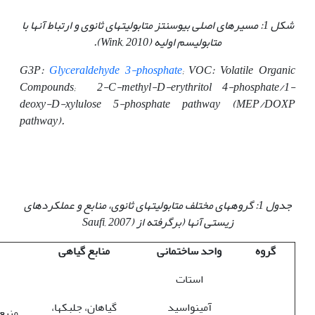
شکل 1: مسیرهای اصلی بیوسنتز متابولیت
های ثانوی و ارتباط آن
ها با
متابولیسم اولیه (
Wink, 2010
)
.
G3P:
Glyceraldehyde 3-phosphate
; VOC: Volatile Organic
Compounds; 2-C-methyl-D-erythritol 4-phosphate/1-
deoxy-D-xylulose 5-phosphate pathway (MEP/DOXP
pathway).
جدول 1: گروه­های مختلف متابولیت‎های ثانوی، منابع و عملکردهای
زیستی آن‎ها (برگرفته از
(Saufi, 2007
گروه
واحد ساختمانی
منابع گیاهی
استات
آمینواسید
گیاهان، جلبک­ها،
منبع 