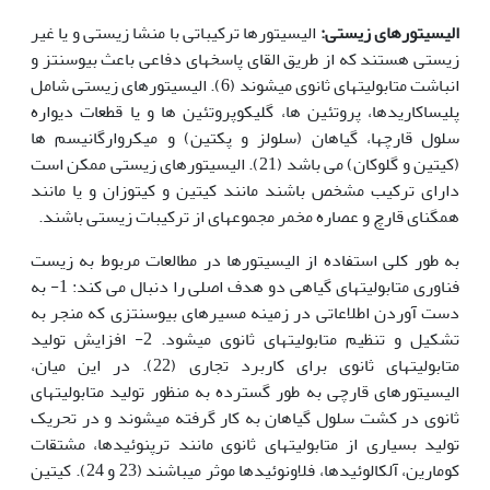
الیسیتورهای زیستی:
الیسیتورها ترکیباتی با منشا زیستی و یا غیر
زیستی هستند که از طریق القای پاسخ‎های دفاعی باعث بیوسنتز و
انباشت متابولیت‎های ثانوی می‎شوند (6). الیسیتورهای زیستی شامل
پلی‎ساکاریدها، پروتئین ها، گلیکوپروتئین ها و یا قطعات دیواره
سلول قارچ‎ها، گیاهان (سلولز و پکتین) و میکرو‎ارگانیسم ها
(کیتین و گلوکان) می باشد (21). الیسیتورهای زیستی ممکن است
دارای ترکیب مشخص باشند مانند کیتین و کیتوزان و یا مانند
همگنای قارچ و عصاره مخمر مجموعه‎ای از ترکیبات زیستی باشند.
به طور کلی استفاده از الیسیتورها در مطالعات مربوط به زیست
فناوری متابولیت‎های گیاهی دو هدف اصلی را دنبال می کند: 1- به
دست آوردن اطلاعاتی در زمینه مسیرهای بیوسنتزی که منجر به
تشکیل و تنظیم متابولیت‎های ثانوی می‎شود. 2- افزایش تولید
متابولیت‎های ثانوی برای کاربرد تجاری (22). در این میان،
الیسیتورهای قارچی به طور گسترده به منظور تولید متابولیت‎های
ثانوی در کشت سلول گیاهان به کار گرفته می‎شوند و در تحریک
تولید بسیاری از متابولیت‎های ثانوی مانند ترپنوئیدها، مشتقات
کومارین، آلکالوئیدها، فلاونوئیدها موثر می‎باشند (23 و 24). کیتین