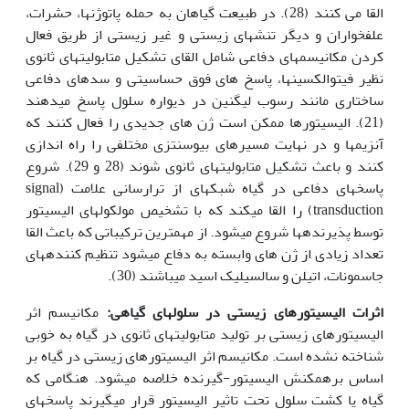
القا می کنند (28). در طبیعت گیاهان به حمله پاتوژن‎ها، حشرات،
علفخواران و دیگر تنش‎های زیستی و غیر زیستی از طریق فعال
کردن مکانیسم‎های دفاعی شامل القای تشکیل متابولیت‎های ثانوی
نظیر فیتوالکسین‎ها، پاسخ های فوق حساسیتی و سدهای دفاعی
ساختاری مانند رسوب لیگنین در دیواره سلول پاسخ می‎دهند
(21). الیسیتورها ممکن است ژن های جدیدی را فعال کنند که
آنزیم‎ها و در نهایت مسیرهای بیوسنتزی مختلفی را راه اندازی
کنند و باعث تشکیل متابولیت‎های ثانوی شوند (28 و 29). شروع
پاسخ­های دفاعی در گیاه شبکه‎ای از ترارسانی علامت (signal
transduction) را القا می‎کند که با تشخیص مولکول‎های الیسیتور
توسط پذیرنده‎ها شروع می‎شود. از مهم‎ترین ترکیباتی که باعث القا
تعداد زیادی از ژن های وابسته به دفاع می‎شود تنظیم کننده‎های
جاسمونات، اتیلن و سالسیلیک اسید می‎باشند (30).
اثرات الیسیتورهای زیستی در سلول
های گیاهی:
مکانیسم اثر
الیسیتورهای زیستی بر تولید متابولیت‎های ثانوی در گیاه به خوبی
شناخته نشده است. مکانیسم اثر الیسیتورهای زیستی در گیاه بر
اساس برهم‎کنش الیسیتور-گیرنده خلاصه می‎شود. هنگامی که
گیاه یا کشت سلول تحت تاثیر الیسیتور قرار می‎گیرند پاسخ‎های