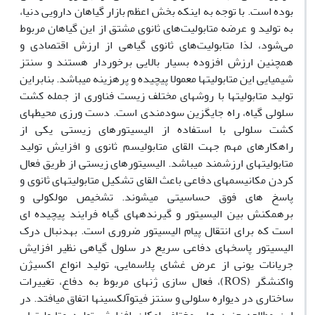
بوده است. با توجه به اینکه بخش اعظم بازار گیاهان دارویی دنیا،
به تولید و عرضه متابولیت‌های ثانوی مشتق از این گیاهان مربوط
می‌شود، لذا متابولیت‌‌های ثانوی گیاهی از ارزش اقتصادی و
همچنین ارزش افزوده بسیار بالایی برخوردار هستند و سنتز
شیمیایی این متابولیت‎ها معمولا پیچیده و پرهزینه می‎باشد. بنابراین
تولید متابولیت‎ها با روش‎های مختلف زیست فناوری از جمله کشت
سلولی گیاه، راه جایگزین سودمندی است. دست ورزی محیط‎های
کشت سلولی با استفاده از الیسیتورهای زیستی یکی از
راهکارهای مهم جهت القای متابولیسم ثانوی و افزایش تولید
متابولیت‎های ارزشمند می‎باشد. الیسیتورهای زیستی از طریق فعال
کردن مکانیسم‎های دفاعی باعث القای تشکیل متابولیت‎های ثانوی و
پاسخ های فوق حساسیتی می‎شوند. تشخیص مولکولی و
برهمکنش بین الیسیتور و گیرنده‎های گیاه فرایند پیچیده ای
است که برای انتقال پیام الیسیتور ضروری است. به‎دنبال درک
الیسیتور پاسخ‎های دفاعی سریع در سلول گیاهی نظیر افزایش
جریانات یونی از عرض غشای پلاسمایی، تولید انواع اکسیژن
واکنش‎گر (ROS)، فعال سازی ژن‎های مربوط به دفاع، تغییرات
ساختاری در دیواره سلولی و سنتز فیتوآلکسینها اتفاق می‎افتد. در