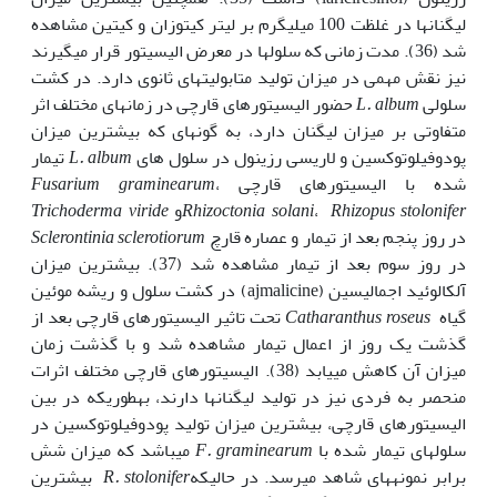
لیگنان‎ها در غلظت 100 میلی‎گرم بر لیتر کیتوزان و کیتین مشاهده
شد (36). مدت زمانی که سلول‎ها در معرض الیسیتور قرار می‎گیرند
نیز نقش مهمی در میزان تولید متابولیت‎های ثانوی دارد. در کشت
سلولی
L. album
حضور الیسیتورهای قارچی در زمان‎های مختلف اثر
متفاوتی بر میزان لیگنان دارد، به گونه‎ای که بیشترین میزان
پودوفیلوتوکسین و لاریسی رزینول در سلول های
L. album
تیمار
شده با الیسیتورهای قارچی
،
Fusarium graminearum
Rhizopus stolonifer
،
Rhizoctonia solani
و
Trichoderma viride
در روز پنجم بعد از تیمار و عصاره قارچ
sclerotiorum
Sclerontinia
در روز سوم بعد از تیمار مشاهده شد (37). بیشترین میزان
آلکالوئید اجمالیسین (ajmalicine) در کشت سلول و ریشه موئین
گیاه
roseus
Catharanthus
تحت تاثیر الیسیتورهای قارچی بعد از
گذشت یک روز از اعمال تیمار مشاهده شد و با گذشت زمان
میزان آن کاهش می‎یابد (38). الیسیتور‎های قارچی مختلف اثرات
منحصر به فردی نیز در تولید لیگنان‎ها دارند، به‎طوری‎که در بین
الیسیتورهای قارچی، بیشترین میزان تولید پودوفیلوتوکسین در
سلول‎های تیمار شده با
F. graminearum
می‎باشد که میزان شش
برابر نمونه‎های شاهد می‎رسد. در حالی‎که
R. stolonifer
بیشترین