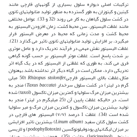
ترکیبات اصلی دیواره سلول بسیاری از گونه‎های قارچی مانند
کیتین و کیتوزان به طور گسترده به منظور تولید متابولیت‎های ثانوی
در کشت سلول گیاهان به کار می روند (32 و 33). عوامل مختلفی
مانند غلظت الیسیتور، سن محیط کشت، زمان افزودن الیسیتور به
محیط کشت و مدت زمانی که محیط در معرض الیستور قرار
می‎گیرد، بر افزایش تولید متابولیت‎های ثانوی تاثیر می گذارد (21).
غلظت الیسیتور نقش مهمی در فرآیند تحریک دارد و عامل موثری
بر شدت پاسخ است. غلظت موثر الیسیتور بر حسب گونه گیاهی
فرق می کند، به طوری که غلظتی از الیسیتور که در یک گیاه اثر
تحریکی دارد، ممکن است در گیاه دیگر اثر نداشته باشد.به‎عنوان
مثال،غلظت بالای الیسیتور قارچی
stolonifer
Rhizopus
(50 میلی
گرم در لیتر) در کشت سلول سرخدار (
baccata
Taxus
) منجر به
بیشترین میزان مرگ سلول‎ها و کم‎ترین میزان تاکسول (taxol) شده
است، در حالی‎که غلظت پایین آن (25 میلی‎گرم در لیتر) منجر به
تولید بیشترین میزان تاکسول و کمترین میزان مرگ و میر سلول‎ها
شده است (34). غلظت 1 درصد (v/v) الیسیتور های قارچی در
کشت سلول کتان سفید (
Linum album
) بیشترین تاثیر افزایشی
بر میزان لیگنان‎های پودوفیلوتوکسین (podophyllotoxin) و لاریسی
رزینول (lariciresinol) داشت (35). همچنین بیشترین میزان