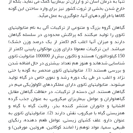
تنها به درمان آسان تر و ارزان تر بیماری‎ها کمک می نماید، بلکه از
خارج شدن بخشی از ثروت کشور نیز برای وارد ساختن این گونه
کالاها یا فرآورده‎های آن‎ها، جلوگیری به عمل می‎آید.
گیاهان گروه بزرگ و متنوعی از ترکیبات آلی به نام متابولیت‎های
ثانوی را تولید می‎کنند که پراکنش محدودی در سلسله گیاهان
دارند و میزان آن‎ها اغلب کم (کمتر از یک درصد وزن خشک)
می‎باشد. این ترکیبات معمولا دارای وزن مولکولی پایینی (کمتر از
150 کیلودالتون) هستند و تاکنون بیش از 100000 متابولیت ثانوی
شناسایی شده‎اند و هنوز هم تعداد بیشتری در حال اضافه شدن
و بررسی هستند (1). متابولیت‎های ثانوی منحصر به گونه یا حتی
نژاد و اغلب در طی یک دوره رشد و نموی خاص در گیاه تولید
می‎شوند. متابولیت‎های ثانوی دارای عمل‎کردهای اکولوژیکی مهم در
گیاهان هستند. این دسته از ترکیبات، در حفاظت گیاهان مقابل
گیاهخواران و عوامل بیماریزای میکروبی، به عنوان جذب گرده
افشان‎ها و جانوران منتشر کننده بذر، رقابت گیاه با گیاه و
همزیستی گیاه با میکروب نقش دارند (2). متابولیت‎های ثانوی به
عنوان دارو، علف کش‎های زیستی، عوامل طعم دهنده، رنگ‎های
طبیعی، سم‎ها، مواد توهم زا (مانند کوکائین، هروئین، مورفین) و