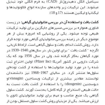
سینامیل الکل دهیدروژناز (CAD) به فرم الکلی خود تبدیل
می‎شوند. این ترکیبات زیر واحدهای سازنده انواع فلاونوئیدها و
لیگنان‎ها و لیگنین هستند (17 و 18).
کشت بافت و استفاده آن در بررسی متابولیت
های گیاهی:
در زیست
فناوری همواره بر بررسی مسیرهای جایگزین برای تولید ترکیبات
طبیعی توجه می‎شود. یکی از روش­هایی که امروزه بیش از هر
موضوع دیگر در زمینه بررسی متابولیت‎های گیاهی مورد توجه قرار
دارد، روش کشت اندام، بافت و سلول گیاهی است. ازلحاظ تاریخی،
اگرچه " کشت بافت " برای اولین بار، در سال‌های 1940-1939 در
مورد گیاهان به‌کار گرفته‌ شد، ولی در سال 1956 بود که یک
شرکت دارویی در کشور آمریکا (Pfizer Inc) اولین اختراع ثبت
شده را در مورد تولید متابولیت‌ها با استفاده از کشت توده‌ای
سلول‌ها منتشر کرد. در سال‎های 1967-1968 نیز دانشمندان
توانستند مقادیر بیشتری از ترکیبات ویسناجین (visnagin)و
دیوسجنین (diosgenin) را با استفاده از کشت بافت نسبت به
حالت طبیعی (استخراج از گیاه کامل) به‌‌دست آورند. کشت سلول
گیاهی یک منبع مناسب و مهم برای تولید متابولیت‎های ثانوی با
ارزش می‎باشد. یکی از مزیت‎های روش کشت سلول مستقل بودن از