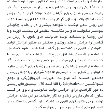
عطرها، آن‎ها را برای استفاده در زیست فناوری مورد توجه ساخته
است (3). یکی از روش‎هایی که امروزه بیش از هر موضوع دیگر در
زمینه بررسی متابولیت‎های گیاهی مورد توجه قرار دارد، روش
کشت اندام، بافت و سلول گیاهی است (4). محققین با استفاده از
این روش سعی می‎کنند تا شواهد بیشتری در رابطه با چگونگی
بیوسنتز متابولیت ها و نیز مکانیسم تنظیمی آن به‎دست آورند و با
این روش‎ها توانسته‎اند تولید متابولیت های ثانوی با ارزش در
گیاهان را افزایش دهند. روش‎های مختلفی به منظور افزایش تولید
متابولیت‎های ثانوی در کشت سلول گیاهی استفاده می‎شود که شامل
استفاده از الیسیتورها، افزودن پیش سازها، بهینه سازی محیط
کشت، کشت ریشه‎های موئین و مهندسی متابولیت می‎باشد (5).
استفاده از الیسیتورها یکی از مهم‎ترین روش‎ها برای افزایش تولید
متابولیت‎های ثانوی است. الیسیتورها مواد شیمیایی یا عوامل زیستی
مختلفی هستند که می‎توانند تغییرات فیزیولوژیکی و تجمع
فیتوآلکسین (phytoalexin) را القا کنند (6). الیسیتورهای زیستی
به طور کارآمدی برای افزایش تولید متابولیت‎های ثانوی در کشت
سلول گیاهان دارویی زیادی به کار رفته‎اند. در این مقاله افزایش
تولید برخی متابولیت‎های ثانوی در کشت سلول گیاهی با استفاده از
الیسیتورهای زیستی مورد بررسی قرار می‎گیرد.