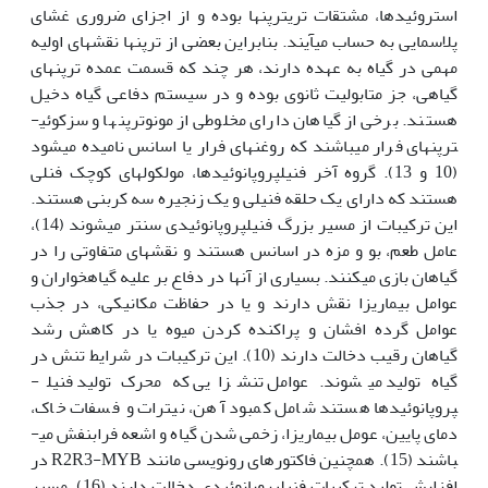
استروئیدها، مشتقات تری­ترپن­ها بوده و از اجزای ضروری غشای
پلاسمایی به حساب می­آیند. بنابراین بعضی از ترپن­ها نقش­های اولیه
مهمی در گیاه به عهده دارند، هر چند که قسمت عمده ترپن­های
گیاهی، جز متابولیت ثانوی بوده و در سیستم دفاعی گیاه دخیل
هستند. برخی از گیاهان دارای مخلوطی از مونوترپن­ها و سزکوئی­
ترپن­های فرار می‎باشند که روغن­های فرار یا اسانس نامیده می‎شود
(10 و 13). گروه آخر فنیل­پروپانوئیدها، مولکول­های کوچک فنلی
هستند که دارای یک حلقه فنیلی و یک زنجیره سه کربنی هستند.
این ترکیبات از مسیر بزرگ فنیل­پروپانوئیدی سنتر می­شوند (14)،
عامل طعم، بو و مزه در اسانس هستند و نقش­های متفاوتی را در
گیاهان بازی می­کنند. بسیاری از آن‎ها در دفاع بر علیه گیاهخواران و
عوامل بیماری­زا نقش دارند و یا در حفاظت مکانیکی، در جذب
عوامل گرده افشان و پراکنده کردن میوه یا در کاهش رشد
گیاهان رقیب دخالت دارند (10). این ترکیبات در شرایط تنش در
گیاه تولید می­شوند. عوامل تنش­زایی که محرک تولید فنیل­
پروپانوئیدها هستند شامل کمبود آهن، نیترات و فسفات خاک،
دمای پایین، عومل بیماری­زا، زخمی شدن گیاه و اشعه فرابنفش می­
باشند (15). همچنین فاکتورهای رونویسی مانند R2R3-MYB در
افزایش تولید ترکیبات فنیل­پروپانوئیدی دخالت دارند (16). مسیر