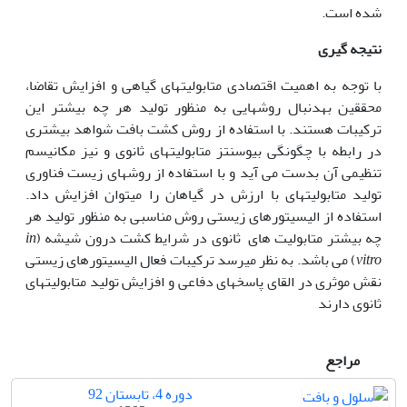
شده است.
نتیجه گیری
با توجه به اهمیت اقتصادی متابولیت‎های گیاهی و افزایش تقاضا،
محققین به‎دنبال روش‎هایی به منظور تولید هر چه بیشتر این
ترکیبات هستند. با استفاده از روش کشت بافت شواهد بیشتری
در رابطه با چگونگی بیوسنتز متابولیت
های ثانوی و نیز مکانیسم
تنظیمی آن بدست می آید و با استفاده از روش‎های زیست فناوری
تولید متابولیت‎های با ارزش در گیاهان را می‎توان افزایش داد.
استفاده از الیسیتور
های زیستی روش مناسبی به منظور تولید هر
چه بیشتر متابولیت های ثانوی در شرایط کشت درون شیشه (
in
vitro
) می باشد. به نظر می
رسد ترکیبات فعال الیسیتورهای زیستی
نقش موثری در القای پاسخ
های دفاعی و افزایش تولید متابولیت
های
ثانوی دارند
مراجع
دوره 4، تابستان 92