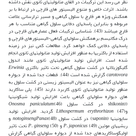
نظر می رسد این ترکیبات در القای متابولیت‎های ثانوی نقش داشته
باشند. اثرات خاص و متنوع الیسیتور های قارچی در ارتباط با بر
هم‎کنش ویژه هر قارچ با سلول گیاهی و مسیر ترارسانی علامت
مربوطه و بنابر‎این پاسخ‎های دفاعی سلول گیاهی متناسب با هر
قارچ می‎باشد (43). شناسایی ترکیبات فعال عصاره‎های قارچی در
درک مکانیسم برهم‎کنش سلول‎های گیاهی-الیسیتورهای قارچی و
پاسخ‎های دفاعی کمک خواهد کرد. مطالعات کمی نیز در زمینه
استفاده از باکتری‎ها به منظور افزایش تولید متابولیت‎های ثانوی انجام
شده است. افزایش تولید متابولیت‎های ثانوی مانند اندول
گلیکوزیلات‎ها در کشت سلول گیاهی تحت تاثیر باکتری
Erwinia
carotovora
گزارش شده است (44). قطعات جدا شده از دیواره
سلول‎های گیاهی نیز به عنوان الیسیتور زیستی در کشت سلول به
منظور تولید متابولیت‎های ثانوی کاربرد دارند (45). پلی ساکارید
های دیواره سلول‎های گیاهی باعث افزایش تولید شیکونین‎ها
((shikonin در کشت سلول
(46)
Onosma paniculatum
و
Lithospermum erythrorhizon
(47) گردید. افزایش تولید
ساپونین‎ها (saponin) در کشت سلول
Panax
notoginseng
(48) و
ریشه‎های موئین
(49) و
P. japonicus
P. ginseng
(50) تحت تاثیر
اولیگوساکارید‎های جدا شده از دیواره سلول‎های گیاهی گزارش