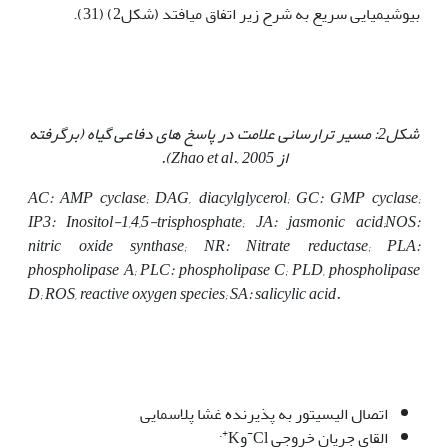
بیوشیمیایی سریع به شرح زیر اتفاق می‎افتد (شکل2) (31).
شکل2: مسیر ترارسانی علامت در پاسخ های دفاعی گیاه (برگرفته
از
Zhao et al., 2005
).
AC: AMP cyclase; DAG, diacylglycerol; GC: GMP cyclase;
IP3
:
Inositol-1,4,5-trisphosphate; JA: jasmonic acid;
NOS:
nitric oxide synthase; NR: Nitrate reductase; PLA:
phospholipase A; PLC: phospholipase C; PLD, phospholipase
D; ROS, reactive oxygen species; SA: salicylic acid.
اتصال الیسیتور به پذیرنده غشا پلاسمایی
.
+
-
القای جریان خروجی Cl
وK