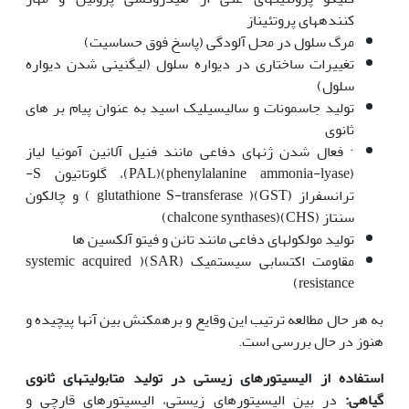
کننده‎های پروتئیناز
مرگ سلول در محل آلودگی (پاسخ فوق حساسیت)
تغییرات ساختاری در دیواره سلول (لیگنینی شدن دیواره
سلول)
تولید جاسمونات و سالیسیلیک اسید به عنوان پیام بر های
ثانوی
· فعال شدن ژن‎های دفاعی مانند فنیل آلانین آمونیا لیاز
(phenylalanine ammonia-lyase)(PAL)، گلوتاتیون S-
ترانسفراز (GST)( glutathione S-transferase ) و چالکون
سنتاز (CHS)(chalcone synthases)
تولید مولکولهای دفاعی مانند تانن و فیتو آلکسین ها
مقاومت اکتسابی سیستمیک (SAR)( systemic acquired
resistance)
به هر حال مطالعه ترتیب این وقایع و برهم‎کنش بین آن‎ها پیچیده و
هنوز در حال بررسی است.
استفاده از الیسیتورهای زیستی در تولید متابولیت
های
ثانوی
گیاهی:
در بین الیسیتورهای زیستی، الیسیتورهای قارچی و