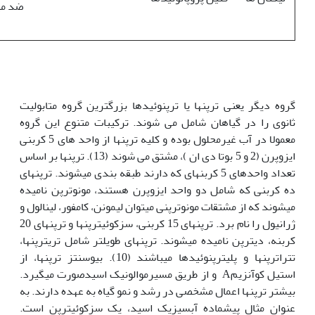
ضد می
گروه دیگر یعنی ترپن‎ها یا ترپنوئیدها بزرگترین گروه متابولیت
ثانوی را در گیاهان شامل می شوند. ترکیبات متنوع این گروه
معمولا در آب غیرمحلول بوده و کلیه ترپن‎ها از واحد های 5 کربنی
ایزوپرن (2 و 5 بوتا دی ان )، مشتق می شوند (13). ترپن‎ها بر اساس
تعداد واحدهای 5 کربنه‎ای که دارند طبقه بندی می‎شوند. ترپن‎های
ده کربنی که شامل دو واحد ایزوپرن هستند، مونوترپن نامیده
می‎شوند که از مشتقات مونوترپنی میتوان لیمونن، کامفور، لینالول و
ژرانیول را نام برد. ترپن­های 15 کربنی، سزکوئی­ترپن­ها و ترپن­های 20
کربنه، دی­ترپن نامیده می­شوند. ترپن­های طویل­تر شامل تری­ترپن­ها،
تتراترپن­ها و پلی­ترپنوئیدها می­باشند (10). بیوسنتز ترپن­ها، از
استیل کوآنزیمA و از طریق مسیرموالونیک اسیدصورت می­گیرد.
بیشتر ترپن­ها اعمال مشخصی در رشد و نمو گیاه به عهده دارند. به
عنوان مثال پیش­ماده آبسیزیک اسید، یک سزکوئی­ترپن است.