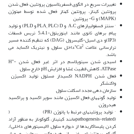
تغییرات سریع در الگوی فسفریلاسیون پروتئین، فعال شدن
پروتئین کیناز، ﭘﺮوﺗﺌﻴﻦ ﮐﻴﻨﺎز ﻓﻌﺎل ﺷﺪﻩ ﺗﻮﺳﻂ ﻣﻴﺘﻮژن
(MAPK) و G- پروتئین
· سنتز فسفولیپازهای A،C و D (PLA
PLC و PLD) و تولید
،
پیام برهای ثانوی مانند اینوزیتول-5،4،1 تریس فسفات
(IP3)و دی اسیل-گلیسرول (DAG) که تنظیم کننده مسیر
2+
ترارسانی علامت Ca
داخل سلول و نیتریک اکساید می
باشد.
+
اسیدی شدن سیتوپلاسم در اثر غیر فعال شدن H
-
ATPase، کاهش قطبیت غشا و افزایش pH خارج سلول
فعال شدن NADPH اکسیداز مسئول تولید اکسیژن
واکنش‎گر
سازمان دهی مجدد اسکلت سلول
تولید گونه‎های فعال اکسیژن مانند سوپر اکسید و پراکسید
هیدروژن
· تولید پروتئین‎های مرتبط با پاتوژن (PR) (
(pathogenesis-relatedمانند کیتیناز، گلوکوناز به منظور آزاد
کردن پلی‎ساکاریدها از دیواره سلول (الیسیتورهای داخلی)،
گلیکو پروتئین‎های غنی از هیدروکسی پرولین و مهار