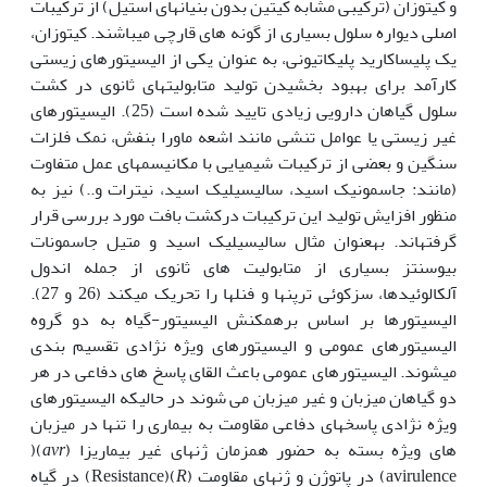
و کیتوزان (ترکیبی مشابه کیتین بدون بنیان‎های استیل) از ترکیبات
اصلی دیواره سلول بسیاری از گونه های قارچی می‎باشند. کیتوزان،
یک پلی‎ساکارید پلی‎کاتیونی، به عنوان یکی از الیسیتورهای زیستی
کارآمد برای بهبود بخشیدن تولید متابولیتهای ثانوی در کشت
سلول گیاهان دارویی زیادی تایید شده است (25). الیسیتورهای
غیر زیستی یا عوامل تنشی مانند اشعه ماورا بنفش، نمک فلزات
سنگین و بعضی از ترکیبات شیمیایی با مکانیسم‎های عمل متفاوت
(مانند: جاسمونیک اسید، سالیسیلیک اسید، نیترات و..) نیز به
منظور افزایش تولید این ترکیبات درکشت بافت مورد بررسی قرار
گرفته‎اند. به‎عنوان مثال سالیسیلیک اسید و متیل جاسمونات
بیوسنتز بسیاری از متابولیت های ثانوی از جمله اندول
آلکالوئیدها، سزکوئی ترپن‎ها و فنل‎ها را تحریک می‎کند (26 و 27).
الیسیتورها بر اساس برهم‎کنش الیسیتور-گیاه به دو گروه
الیسیتورهای عمومی و الیسیتورهای ویژه نژادی تقسیم بندی
می‎شوند. الیسیتورهای عمومی باعث القای پاسخ های دفاعی در هر
دو گیاهان میزبان و غیر میزبان می شوند در حالی‎که الیسیتورهای
ویژه نژادی پاسخ‎های دفاعی مقاومت به بیماری را تنها در میزبان
های ویژه بسته به حضور هم‎زمان ژن‎های غیر بیماری­زا (
avr
)(
avirulence) در پاتوژن و ژنهای مقاومت (
R
)(Resistance) در گیاه