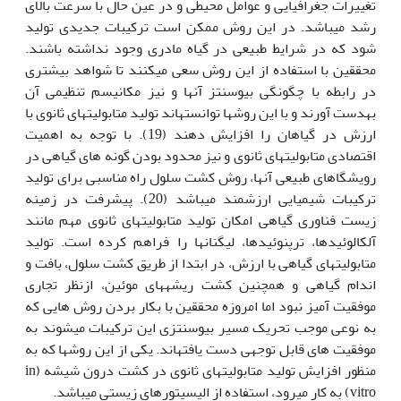
تغییرات جغرافیایی و عوامل محیطی و در عین حال با سرعت بالای
رشد می‎باشد. در این روش ممکن است ترکیبات جدیدی تولید
شود که در شرایط طبیعی در گیاه مادری وجود نداشته باشند.
محققین با استفاده از این روش سعی می­کنند تا شواهد بیشتری
در رابطه با چگونگی بیوسنتز آن‎ها و نیز مکانیسم تنظیمی آن
به‎دست آورند و با این روش‎ها توانسته­اند تولید متابولیت‎های ثانوی با
ارزش در گیاهان را افزایش دهند (19). با توجه به اهمیت
اقتصادی متابولیتهای ثانوی و نیز محدود بودن گونه های گیاهی در
رویشگاهای طبیعی آن‎ها، روش کشت سلول راه مناسبی برای تولید
ترکیبات شیمیایی ارزشمند می‎باشد (20). پیشرفت در زمینه
زیست فناوری گیاهی امکان تولید متابولیت‎های ثانوی مهم مانند
آلکالوئیدها، ترپنوئیدها، لیگنان‎ها را فراهم کرده است. تولید
متابولیت‎های گیاهی با ارزش، در ابتدا از طریق کشت سلول، بافت و
اندام گیاهی و همچنین کشت ریشه‎های موئین، ازنظر تجاری
موفقیت آمیز نبود اما امروزه محققین با بکار بردن روش هایی که
به نوعی موجب تحریک مسیر بیوسنتزی این ترکیبات می‎شوند به
موفقیت های قابل توجهی دست یافته‎اند. یکی از این روش‎ها که به
منظور افزایش تولید متابولیت‎های ثانوی در کشت درون شیشه (in
vitro) به کار می‎رود، استفاده از الیسیتورهای زیستی می‎باشد.