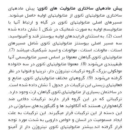
پیش ماده
های ساختاری متابولیت های ثانوی:
پیش ماده‎های
ساختاری متابولیت‎های ثانوی از متابولیت‎های اولیه حاصل می‎شوند.
مسیرهای اصلی متابولیت‎های ثانوی در گیاه و ارتباط آن‎ها با
متابولیسم اولیه به صورت شماتیک در شکل 1 نشان داده شده
است (2). به استثنای فرایندهای اولیه بیوسنتز قند و آمینواسید،
سه مسیر اصلی بیوسنتز متابولیت‎های ثانوی شامل مسیرهای
استات – مالونات، استات – موالونات و اسید شیکمیک می‎باشد (7).
متابولیت‎های ثانوی گیاهان معمولا بر اساس مسیر متابولیسمی آن‎ها
طبقه‎بندی می‎‌شوند (8). معمولا متابولیت‎های ثانوی در سه خانواده
مولکولی بزرگ، گروه ترکیبات نیتروژن دار، ترپن‎ها و فنول‎ها در نظر
گرفته می‌شوند (9). گروه‎های مختلف متابولیت‎های ثانوی، منابع و
فعالیت‎های زیستی این ترکیبات در جدول 1 نشان داده شده است.
در ساختمان بسیاری از متابولیت‎های ثانوی گیاهان، ازت وجود دارد.
ترکیباتی که در این گروه قرار دارند ترکیبات دفاعی ضد
گیاهخواران هستند که آلکالوئید ها و گلیکوزیدهای سیانوژنی در
این دسته از این ترکیبات قرار می‎گیرند. این ترکیبات به علت
ایجاد مسمومیت در انسان و خواص دارویی به شدت مورد توجه
قرار گرفته اند.بیشتر متابولیت‎های ثانوی نیتروژن دار از آمینو