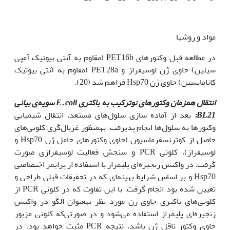
مواد و روش‫ها
در مطالعه قبل وکتورهای PET16b (مقاوم به آنتی بیوتیک آمپی
سیلین) حاوی ژن لوسیفراز و PET28a (مقاوم به آنتی بیوتیک
کانامایسین) حاوی ژن Hsp70 فراهم شد (20).
انتقال هم
زمان وکتورهای نوترکیب به باکتری
E. coli
سویه‌ی بیانی
BL21
:
بعد از آماده سازی سلول‌های مستعد، انتقال شیمیایی
وکتورها به سلول‌ها انجام پذیرفت. به‫منظور غربال‌گری کلونی‌های
حاصل از کوترنسفرماسیون (حاوی وکتورهای حامل ژن Hsp70 و
لوسیفراز)، کلونی PCR و سنجش فعالیت لوسیفرازی صورت
گرفت. در واکنش زنجیره‌ای پلیمراز با استفاده از پرایمر اختصاصی
Hsp70 و بر اساس شرایط بهینه‌ای که در تحقیقات قبلی طراحی و
تعیین شده بود انجام گرفت. با این تفاوت که در کلونی PCR از
کلونی‌های باکتری حاوی ژن مورد نظر به‫عنوان الگو در واکنش
زنجیره‌ای پلیمراز استفاده می‌شود و در صورتی‌که کلونی مزبور
حاوی وکتور ناقل ژن باشد، نتیجه PCR مثبت خواهد بود. در