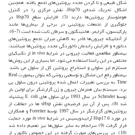
شکل طبیعی و تا کردن مجدد پروتئین‌های تجمع یافته. همچنین
اشکال تحریک شده‌ی Hsp70، نقش مرکزی را در کنترل
هومئوستاز پروتئین‌ها دارند (5). افزایش سطح Hsp70 در
جلوگیری از تجمعات پروتئینی در برخی از بیماری‌ها مانند
پارکینسون، آلزایمر، هانتینگتون و سرطان ثابت شده است (7-6).
از آنجایی‫که چپرون‌ها قادر به کاهش میزان تجمع پروتئین‌های
دناتوره و افزایش راندمان تاخوردگی مجدد پروتئین‌ها می‫باشند،
به‫منظور مطالعه‌ی فعالیت چپرونی در شرایط
in vivo
از تکنیک‫های
مختلفی در این راستا استفاده می شود، اما بسیاری از این روش‌ها
مستلزم لیز سلولی و استخراج پروتئین کل از سلول می باشد.
به‫منظور رفع این مشکل و توسعه‫ی روشی که بتوان به‫صورت Real
Time به بررسی تغییرات اعمال شده پروتئینی درون سلول پی
برد، سیستم بیان هم‫زمان چپرون و ژن گزارش‫گر برای اولین بار
توسط Schroder در سال 1993 برای سلول های E. coli پیشنهاد
شد (8)، پس از آن نیز فرضیه‌ی نقش sHsp ها در حفاظت از
پروتئین‌های گزارش‫گر در سال 1997 توسط Forreiter و همکاران
در مورد Hsp17.6 آرابیدوپسیس در شرایط
in vivo
مورد حمایت
قرار گرفت (9) سرانجام به سایر سلول‌ها نیز تعمیم داده شد
(10). در بررسی‌های صورت گرفته در این خصوص تاکنون، از