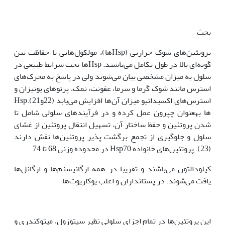
بحث
پروتئین‌های شوک حرارتی (Hspها)، مولکول‌هایی با حفاظت بین
گونه‌ای بالا در طول تکامل می‌باشند. Hspها تحت شرایط طبیعی در
سلول به میزان مشخصی بیان می‌شوند ولی در پاسخ به محرک‌های
استرس مانند شوک گرما و سرما، عفونت، نمک، پرتوهای یونیزان و
استرس‌‌‌های اکسیداتیو میزان آن‌ها افزایش می‌یابد (22و21).Hsp
ها به‫عنوان چپرون عمل کرده و در فرآیندهای سلولی شامل تا
شدن پروتئین و حفظ ساختار آن، تسهیل انتقال پروتئین از غشای
سلول و جلوگیری از تجمع برگشت پذیر پروتئین‌ها نقش دارند
(23). پروتئین‌های خانواده Hsp70 در محدوده وزنی 68 تا 74
کیلودالتون می‌باشند و تقریبا در همه ارگانیسنم‌ها و ارگانل‌ها
یافت می‌شوند. در پستانداران و اغلب یوکاریوت‌ها
این پروتئین‌ها در تمام اجزای سلولی نظیر سیتوزول، میتوکندری و