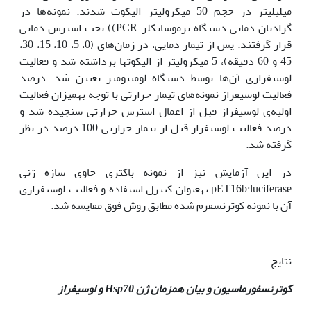
میلی‫لیتر در حجم 50 میکرولیتر الیکوت شدند. نمونه‌ها در
گرادیان دمایی دستگاه ترموسایکلر PCR)) تحت استرس دمایی
قرار گرفتند. پس از تیمار دمایی، در زمان‌های (0، 5، 10، 15، 30،
45 و 60 دقیقه)، 5 میکرولیتر از الیکوت‫ها برداشته شد و فعالیت
لوسیفرازی آن‌ها توسط دستگاه لومینومتر تعیین شد. درصد
فعالیت لوسیفراز نمونه‌‌های تیمار حرارتی با توجه به‫میزان فعالیت
اولیه‌ی لوسیفراز قبل از اعمال استرس حرارتی سنجیده شد و
درصد فعالیت لوسیفراز قبل از تیمار حرارتی 100 درصد در نظر
گرفته شد.
در این آزمایش نیز از نمونه باکتری حاوی سازه ژنی
pET16b:luciferase به‫عنوان کنترل استفاده و فعالیت لوسیفرازی
آن با نمونه کوترنسفرم شده مطابق روش فوق مقایسه شد.
نتایج
کوترنسفورماسیون و بیان هم
زمان ژن
Hsp70
و لوسیفراز