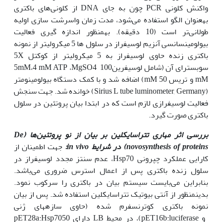
واکنش کلونی PCR چون به جای DNA از کلونی‌های باکتری
به‫عنوان الگو استفاده می‌شود، مدت زمان واسرشت سازی اولیه
طولانی‌تر است (10 دقیقه). به‫منظور اندازه گیری فعالیت
بیولومینسانسی آنزیم لوسیفراز در سلول ها 5 میکرولیتر از نمونه
باکتری زنده حاوی لوسیفراز به 5 میکرولیتر از کوکتل 5X
سوبسترای آن (شامل لوسیفرین5mM،4 mM ATP ،MgSO4 100
mM و تریس 50 mM) اضافه شد و با کمک دستگاه بیولومینومتر
(Sirius L tube luminometer, Germany) خوانده شد. جهت سنجش
فعالیت لوسیفرازی لازم است که در ابتدا بیان پروتئین در سلول
باکتری صورت گیرد.
بررسی اثر مهاری تتراسایکلین بر بیان از نو پروتئین‌ها
(
De
synthesis of proteins
novo
)
در شرایط
in vivo
:
جهت اطمینان از
کارایی عملکرد چپرونی Hsp70، عدم سنتز مجدد لوسیفراز در
سلول زنده باکتری پس از اعمال استرس ضروری می‌باشد.
بنابراین می‌بایست سیستم بیان در باکتری را سرکوب نمود.
بدین‫منظور از آنتی بیوتیک تتراسایکلین استفاده شد. پس از بیان
نمونه باکتری کوترنسفرم شده (حاوی سازه‫های‫ ژنی
pET28a:Hsp70‫ و pET16b:luciferase)، در محیط LB دارای 50