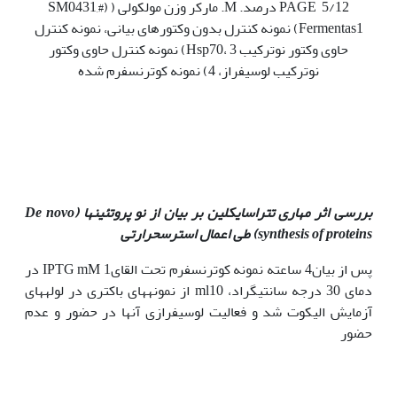
PAGE 5/12 درصد. M. مارکر وزن مولکولی ( (#SM0431,
Fermentas1) نمونه کنترل بدون وکتورهای بیانی، نمونه کنترل
حاوی وکتور نوترکیب Hsp70، 3) نمونه کنترل حاوی وکتور
نوترکیب لوسیفراز، 4) نمونه کوترنسفرم شده
بررسی اثر مهاری تتراسایکلین بر بیان از نو پروتئین
ها (
De novo
synthesis of proteins
)
طی اعمال استرس
حرارتی
پس از بیان4 ساعته نمونه کوترنسفرم تحت القایIPTG mM 1 در
دمای 30 درجه سانتی‫گراد، ml10 از نمونه‫های باکتری در لوله‫های
آزمایش الیکوت شد و فعالیت لوسیفرازی آن‫ها در حضور و عدم
حضور