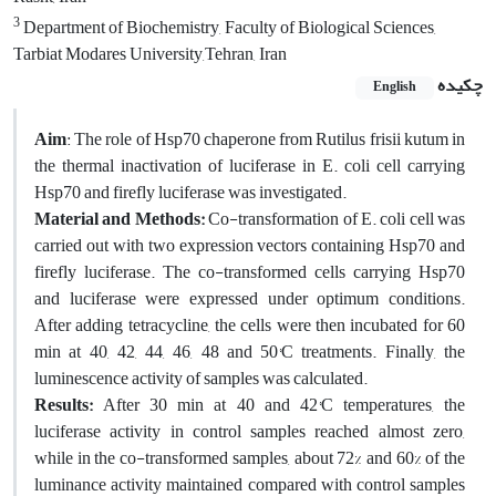
3
Department of Biochemistry, Faculty of Biological Sciences,
Tarbiat Modares University,Tehran, Iran
چکیده
English
Aim
: The role of Hsp70 chaperone from Rutilus frisii kutum in
the thermal inactivation of luciferase in E. coli cell carrying
Hsp70 and firefly luciferase was investigated.
Material and Methods:
Co-transformation of E. coli cell was
carried out with two expression vectors containing Hsp70 and
firefly luciferase. The co-transformed cells carrying Hsp70
and luciferase were expressed under optimum conditions.
After adding tetracycline, the cells were then incubated for 60
min at 40, 42, 44, 46, 48 and 50°C treatments. Finally, the
luminescence activity of samples was calculated.
Results:
After 30 min at 40 and 42°C temperatures, the
luciferase activity in control samples reached almost zero,
while in the co-transformed samples, about 72% and 60% of the
luminance activity maintained compared with control samples