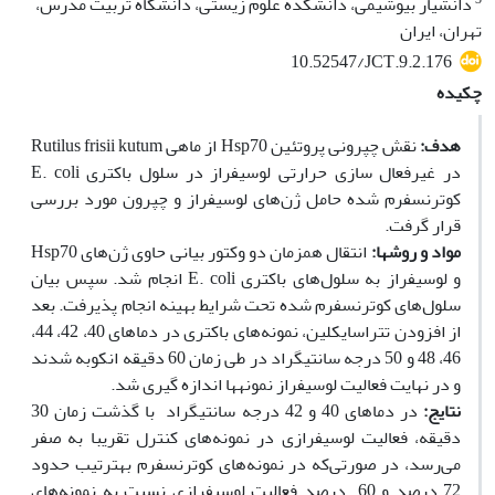
دانشیار بیوشیمی، دانشکده علوم زیستی، دانشگاه تربیت مدرس،
تهران، ایران
10.52547/JCT.9.2.176
چکیده
هدف:
نقش چپرونی پروتئین Hsp70 از ماهی Rutilus frisii kutum
در غیرفعال سازی حرارتی لوسیفراز در سلول باکتری E. coli
کوترنسفرم شده حامل ژن‌های لوسیفراز و چپرون مورد بررسی
قرار گرفت.
مواد و روش
ها:
انتقال هم‫زمان دو وکتور بیانی حاوی ژن‌های Hsp70
و لوسیفراز به سلول‌های باکتری E. coli انجام شد. سپس بیان
سلول‌های کوترنسفرم شده تحت شرایط بهینه انجام پذیرفت. بعد
از افزودن تتراسایکلین، نمونه‌های باکتری در دماهای 40، 42، 44،
46، 48 و 50 درجه سانتی‫گراد در طی زمان 60 دقیقه انکوبه شدند
و در نهایت فعالیت لوسیفراز نمونه‫ها اندازه‫ گیری شد.
نتایج:
در دماهای 40 و 42 درجه سانتی‫گراد با گذشت زمان 30
دقیقه، فعالیت لوسیفرازی در نمونه‌های کنترل تقریبا به صفر
می‌رسد، در صورتی‌که در نمونه‌های کوترنسفرم به‫ترتیب حدود
72 درصد و 60 درصد فعالیت لوسیفرازی نسبت به نمونه‌های