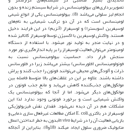
تصویربرداری‌های بیولومینسانس در شرایط سیستم زنده و بدون
انجام لیز سلولی می‌باشد (8). بیولومینسانس یکی از انواع شیمی
لومینسانس است که در آن دو ترکیب شیمیایی به نام‌های
لوسیفرین (سوبسترا) و لوسیفراز (آنزیم) در این فرایند دخیل
هستند. واکنش لوسیفرین با اکسیژن توسط لوسیفراز کاتالیز شده
و در نهایت منجر به تولید نور می‫شود. با استفاده از دستگاه
لومینومتر می‌توان فعالیت لوسیفراز را بر پایه اندازه‌گیری نور مورد
سنجش قرار داد. حساسیت بیولومینسانس نسبت به
فوتولومینسانس (فلورسانس) بیشتر می‌باشد زیرا در فلورسانس
ذرات و آلودگی‌های محیطی می‌توانند فوتون را جذب کنند و پراش
داشته باشند. علاوه بر این در غلظت‌های بالا متوسط فاصله بین
مولکول‌های جذب‌کننده کاهش می‌یابد و مانع جذب فوتون در
مولکول‌های دیگر می‌شود. اما از آن‫جا که بیولومینسانس یک
واکنش شیمیایی است و برخورد فوتونی وجود ندارد لذا این
مشکلات هم در آن دیده نمی‌شود. فقدان نقش فیزیولوژیکی
لوسیفراز در باکتری E. coli امکان مطالعات غیرفعال سازی دمایی و
بازیابی فعالیت آن را در شرایط
in vivo
بدون به خطر انداختن اعمال
متابولیک ضروری سلول ایجاد می‫کند (18و8). بنابراین از آن‫جا‫که