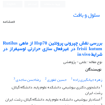
ورود به سامانه
ثبت نام
English
سلول و بافت
فصلنامه
بررسی نقش چپرونی پروتئین Hsp70 از ماهی Rutilus
frisii kutum در غیرفعال سازی حرارتی لوسیفراز در
شرایط in vivo
نوع مقاله : علمی - پژوهشی
نویسندگان
3
2
1
زهره جهانگیری زاده
حسین غفوری
رضاحسن ساجدی
1
دانشجوی دکتری بیوشیمی، دانشکده علوم پایه، دانشگاه گیلان،
رشت، ایران
2
استادیار بیوشیمی، دانشکده علوم پایه، دانشگاه گیلان، رشت، ایران
3