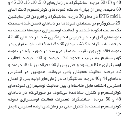
48 و (F) 50 درجه سانتی‫گراد در زمان‌های 0، 5، 10، 15، 30، 45 و
60 دقیقه. پس از بیان4 ساعته نمونه‌های کوترنسفرم تحت القای
IPTG mM 1 در دمای30 درجه سانتی‫گراد و افزودن تتراسایکلین
25 میکروگرم بر میلی‫لیتر، نمونه‌ها در دماهای تعیین شده به‫مدت
یک ساعت انکوبه شدند و فعالیت لوسیفرازی نمونه‌ها تنسبت به
نمونه‌های قبل از تیمار حرارتی اندازه‌گیری شد. در دماهای 40، 42
درجه سانتی‫گراد با گذشت زمان 30 دقیقه، فعالیت لوسیفرازی در
نمونه فاقد چپرون تقریبا به صفر می‌رسد در صورتی‌که در نمونه
کوترنسفرم به ترتیب حدود 72 درصد و 60 درصد فعالیت
لوسیفرازی حفظ می‌شود و حتی پس از60 دقیقه نیز تا 36 درصد و
22 درصد فعالیت همچنان باقی می‌ماند. همچنین در استرس
دماهای 44 و46 درجه سانتی‫گراد، در زمان‌های اولیه پس از اعمال
استرس اختلاف قابل ملاحظه‌ای بین فعالیت لوسیفرازی نمونه‌های
کوترنسفرم و کنترل مشاهده می‌شود، در صورتی‌که در دماهای
48 و 50 درجه سانتی‫گراد تغییرات فعالیت لوسیفرازی نمونه
کوترنسفرم نسبت به کنترل حتی در زمان‌های اولیه استرس ناچیز
بود.