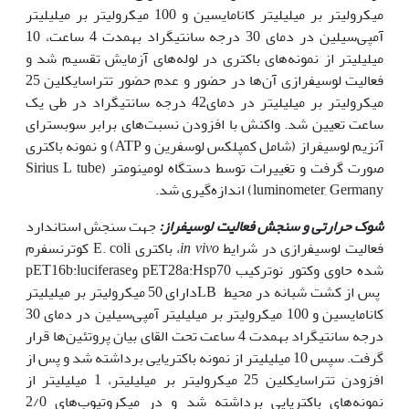
میکرولیتر بر میلی‫لیتر کانامایسین و 100 میکرولیتر بر میلی‫لیتر
آمپی‌سیلین در دمای 30 درجه سانتی‫گراد به‫مدت 4 ساعت، 10
میلی‫لیتر از نمونه‌های باکتری در لوله‌‌‌های آزمایش تقسیم شد و
فعالیت لوسیفرازی آن‌ها در حضور و عدم حضور تتراسایکلین 25
میکرولیتر بر میلی‫لیتر در دمای42 درجه سانتی‫گراد در طی یک
ساعت تعیین شد. واکنش با افزودن نسبت‌های برابر سوبسترای
آنزیم لوسیفراز (شامل کمپلکس لوسفرین و ATP) و نمونه باکتری
صورت گرفت و تغییرات توسط دستگاه لومینومتر (Sirius L tube
luminometer, Germany) اندازه‌گیری شد.
شوک حرارتی و سنجش فعالیت لوسیفراز:
جهت سنجش استاندارد
فعالیت لوسیفرازی در شرایط
in vivo
، باکتری E. coli کوترنسفرم
شده حاوی وکتور نوترکیب pET28a:Hsp70 وpET16b:luciferase
پس از کشت شبانه در محیط LBدارای 50 میکرولیتر بر میلی‫لیتر
کانامایسین و 100 میکرولیتر بر میلی‫لیتر آمپی‌سیلین در دمای 30
درجه سانتی‫گراد به‫مدت 4 ساعت تحت القای بیان پروتئین‌ها قرار
گرفت. سپس 10 میلی‫لیتر از نمونه باکتریایی برداشته شد و پس از
افزودن تتراسایکلین 25 میکرولیتر بر میلی‫لیتر، 1 میلی‫لیتر از
نمونه‌های باکتریایی برداشته شد و در میکروتیوب‌های 2/0