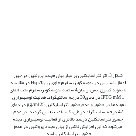
شکل 3: اثر تتراسایکلین بر مهار بیان مجدد پروتئین در حین
اعمال استرس در نمونه کوترنسفرم حاوی ژن Hsp70 در مقایسه
با نمونه کنترل. پس از بیان4 ساعته نمونه کوترنسفرم تحت القای
IPTG mM 1 در دمای30 درجه سانتی‫گراد، فعالیت لوسیفرازی
نمونه‌ها در حضور و عدم حضور تتراسایکلین μg/ml 25 در دمای
42 درجه سانتی‫گراد در طی یک ساعت تعیین گردید. در عدم
حضور تتراسایکلین درصد بالاتری از فعالیت لوسیفرازی دیده
می‌شود که این افزایش ناشی از بیان مجدد پروتئین در عدم
حضور تتراسایکلین باشد.