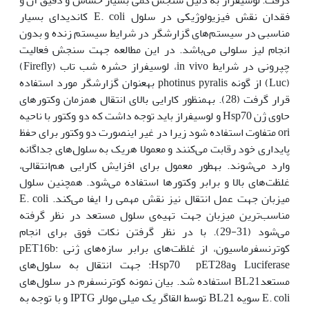
فقدان نقش فیزیولوژیکی در سلول E. coli کاندیدای بسیار
مناسبی در سیستم‌‌های گزارش‫گر در شرایط سیستم زنده و بدون
انجام لیز سلولی می‌باشد. در این مطالعه جهت سنجش فعالیت
چپرونی در شرایط in vivo، لوسیفراز حشره شب تاب (Firefly)
(Luc) از گونه photinus pyralis به‫عنوان گزارش‫گر مورد استفاده
قرار گرفت (28). به‫منظور کارایی بالای انتقال هم‫زمان وکتورهای
حاوی ژن Hsp70 و لوسیفراز باید توجه داشت که دو وکتور با ناحیه
ori متفاوت استفاده شود زیرا در غیر این‫صورت دو وکتور برای حفظ
پایداری خود رقابت می‌کنند و معمولا هر‫یک به سلول‌های جداگانه
وارد می‌شوند. به‫طور معمول برای افزایش کارایی هم‌انتقالی،
غلظت‌های بالا و برابر وکتورها استفاده می‌شود. همچنین سلول
میزبان جهت عمل انتقال نیز نقش مهمی را ایفا می‌کند. E. coli
مناسب‌ترین میزبان جهت تهیه‌ی سلول مستعد در نظر گرفته
می‌شود (31-29). با در نظر گرفتن نکات فوق برای انجام
کوترنسفرماسیون، از غلظت‌های برابر سازه‌های ژنی pET16b:
Luciferase وHsp70 pET28a: جهت انتقال به سلول‌های
مستعدBL21 استفاده شد. بیان نمونه کوترنسفرم در سلول‌های
E. coli سویه BL21 توسط القاگر یک میلی مولار IPTG و با توجه به