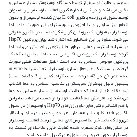
سنجش فعالیت لوسیفراز توسط دستگاه لومینومتر بسیار حساس و
دقیق می‌باشد و در ثانی اندازه‫گیری فعالیت لوسیفراز را می‫توان
توسط سلول‌های زنده باکتری E. coli بیان کننده لوسیفراز و بدون
انجام لیز سلولی و با افزودن سوبسترای آن صورت داد، لذا
لوسیفراز به‫عنوان یک پروتئین گزارش‫گر مناسب در باکتری معرفی
می شود. علاوه بر این همان‫طور که اشاره شد بیان پروتئین Hsp70
در شرایط استرس دمایی به‫طور قابل توجهی افزایش می‌یابد لذا
گرچه لوسیفراز یک پروتئین باکتریایی نیست اما به‫دلیل اینکه یک
پروتئین مونومر حساس به دما است (طبق مطالعات قبلی صورت
گرفته بر سینتیک غیرفعال سازی لوسیفراز تحت شرایط in vitro
نیمه عمر آن در 42 درجه سانتی‫گراد کمتر از 3 دقیقه است)
به‫همین دلیل به‫عنوان سوبسترای مناسب حساس به دما انتخاب
شد (19و 8). از آنجا که فعالیت لوسیفراز بسیار حساس به دما
می‌باشد و با افزایش دما فعالیت خود را از دست می‌دهد بنابراین
با هم انتقالی وکتورهای حاوی ژن‌های Hsp70 و لوسیفراز در سلول
باکتری E. coli و بیان هم‫زمان هر دو پروتئین درسلول، انتظار
می‌رود که تحت شرایط استرس‌‌های دمایی درصد فعالیت لوسیفراز
در سلول‌های کوترنسفرم شده تفاوت قابل ملاحظه‌ای نسبت به
لوسیفراز بدون چپرون در سلول‌های کنترل داشته باشد.