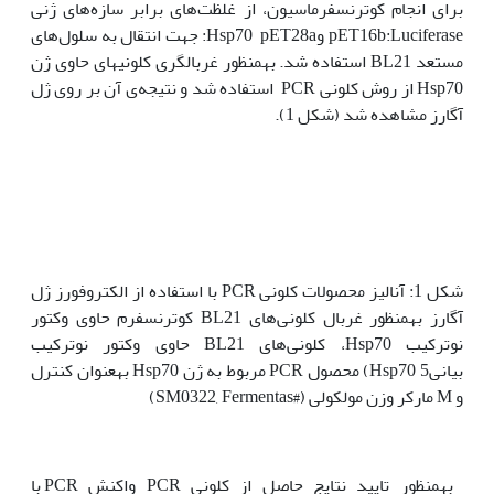
برای انجام کوترنسفرماسیون، از غلظت‌های برابر سازه‌های ژنی
pET16b:Luciferase وHsp70 pET28a: جهت انتقال به سلول‌های
مستعد BL21 استفاده شد. به‫منظور غربالگری کلونی‫های حاوی ژن
Hsp70 از روش کلونی PCR استفاده شد و نتیجه‌ی آن بر روی ژل
آگارز مشاهده شد (شکل 1).
شکل 1: آنالیز محصولات کلونی PCR با استفاده از الکتروفورز ژل
آگارز به‫منظور غربال کلونی‌های BL21 کوترنسفرم حاوی وکتور
نوترکیب Hsp70، کلونی‌های BL21 حاوی وکتور نوترکیب
بیانیHsp70 5) محصول PCR مربوط به ژن Hsp70 به‫عنوان کنترل
و M مارکر وزن مولکولی (#SM0322, Fermentas)
به‫منظور تایید نتایج حاصل از کلونی PCR واکنش PCR با