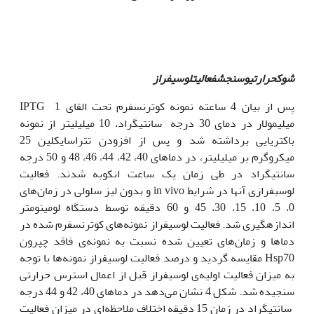
شوک
حرارتی
و
سنجش
فعالیت
لوسیفراز
پس از بیان 4 ساعته نمونه کوترنسفرم تحت القای IPTG 1
میلی‫مولار در دمای 30 درجه سانتی‫گراد، 10 میلی‫لیتر از نمونه
باکتریایی برداشته شد و پس از افزودن تتراسایکلین 25
میکروگرم بر میلی‫لیتر، در دماهای 40، 42، 44، 46، 48 و 50 درجه
سانتی‫گراد در طی زمان یک ساعت انکوبه شدند. فعالیت
لوسیفرازی آنها در شرایط in vivo و بدون لیز سلولی در زمان‌های
0، 5، 10، 15، 30، 45 و 60 دقیقه توسط دستگاه لومینومتر
اندازه‫گیری شد. فعالیت لوسیفراز نمونه‌های کوترنسفرم شده در
دماها و زمان‌های تعیین شده نسبت به نمونه‌ی فاقد چپرون
Hsp70 مقایسه گردید و درصد فعالیت لوسیفراز نمونه‌‌ها با توجه
به میزان فعالیت اولیه‌ی لوسیفراز قبل از اعمال استرس حرارتی
سنجیده شد. شکل 4 نشان می‌دهد در دماهای 40، 42 و 44 درجه
سانتی‫گراد در زمان 15 دقیقه اختلاف ملاحظه‌ای در میزان فعالیت