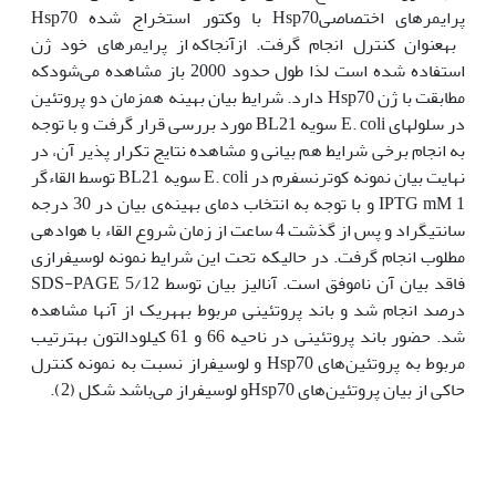
پرایمرهای اختصاصیHsp70 با وکتور استخراج شده Hsp70
به‫عنوان کنترل انجام گرفت. از‫آنجا‫‫که از پرایمرهای خود ژن
استفاده شده است لذا طول حدود 2000 باز مشاهده می‌شودکه
مطابقت با ژن Hsp70 دارد. شرایط بیان بهینه هم‫زمان دو پروتئین
در سلول‫های E. coli سویه BL21 مورد بررسی قرار گرفت و با توجه
به انجام برخی شرایط هم بیانی و مشاهده نتایج تکرار پذیر آن، در
نهایت بیان نمونه کوترنسفرم در E. coli سویه BL21 توسط القاءگر
IPTG mM 1 و با توجه به انتخاب دمای بهینه‌ی بیان در 30 درجه
سانتی‫گراد و پس از گذشت 4 ساعت از زمان شروع القاء با هوادهی
مطلوب انجام گرفت. در حالی‫که تحت این شرایط نمونه لوسیفرازی
فاقد بیان آن ناموفق است. آنالیز بیان توسط SDS-PAGE 5/12
درصد انجام شد و باند پروتئینی مربوط به‫هریک از آن‫ها مشاهده
شد. حضور باند پروتئینی در ناحیه 66 و 61 کیلودالتون به‫ترتیب
مربوط به پروتئین‌های Hsp70 و لوسیفراز نسبت به نمونه کنترل
حاکی از بیان پروتئین‌های Hsp70و لوسیفراز می‌باشد شکل (2).