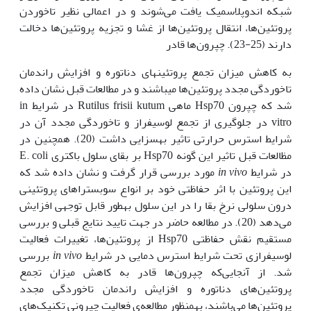
شبکه اندوپلاسمیک یافت می‌شوند و در اعمالی نظیر تاخوردن
پروتئین‌ها، انتقال پروتئین‌ها از غشا و تجزیه پروتئین‌ها دخالت
دارند (25-23). چپرون‌‌ها قادر
به کاهش میزان تجمع پروتئین‫های دناتوره و افزایش راندمان
تاخوردگی مجدد پروتئین‌ها می‫باشند و در مطالعات قبل نشان داده
شد که چپرون Hsp70 ماهی Rutilus frisii kutum در شرایط in
vitro در جلوگیری از تجمع لوسیفراز و تاخوردگی مجدد آن در
شرایط استرس حرارتی تاثیر به‫سزایی داشت (20). همچنین در
مظالعات قبل تاثیر این گونه Hsp70 بر بقای سلول باکتری E. coli
در شرایط
in vivo
مورد بررسی قرار گرفت و نشان داده شد که
این پروتئین با اثر حفاظتی خود بر انواع سوبستراهای پروتئینی
درون سلولی نرخ بقا را در این سلول به‫طور قابل توجهی افزایش
می‌دهد (20). در مطالعه حاضر در جهت تایید نتایج قبلی و بررسی
مستقیم نقش حفاظتی Hsp70 از پروتئین‌ها، تغییرات فعالیت
لوسیفرازی تحت شرایط استرس دمایی در شرایط
in vivo
بررسی
شد. از آنجایی‌که چپرون‌ها قادر به کاهش میزان تجمع
پروتئین‌های دناتوره و افزایش راندمان تاخوردگی مجدد
پروتئین‌ها می‌باشند، به‫منظور مطالعه‌ی فعالیت چپرونی تکنیک‌های