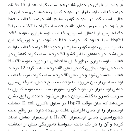
می‌ماند. از طرفی در دمای 44 درجه سانتی‫گراد بعد از 15 دقیقه
درصد فعالیت لوسیفراز در نمونه کنترل به صفر می‌رسد این در
حالی است که در نمونه کوترنسفرم 44 درصد فعالیت حفظ
می‌شود. در استرس دمای 46 درجه سانتی‫گراد با گذشت تنها 5
دقیقه پس از اعمال استرس، فعالیت لوسیفرازی نمونه فاقد
Hsp70 تنها حدود 8 درصد حفظ می‫شود، در صورتی‌که این
تغییرات برای نمونه کوترنسفرم در حدود 60 درصد فعالیت اولیه
می‌باشد. در دماهای بالاتر 48 و 50 درجه سانتی‫گراد کاهش در
فعالیت لوسیفرازی به‫طور قابل ملاحظه‌ای در مورد نمونه Hsp70
دیده می‌شود به‫طوری که در دمای 48 درجه سانتی‫گراد 12 درصد
فعالیت حفظ می‌شود و در دمای 50 درجه سانتی‫گراد تقریبا فعالیت
لومینسانس از بین می‌رود. با توجه به نتایج حاصل، غیرفعال‌سازی
دمایی لوسیفراز در نمونه کوترنسفورم نسبت به نمونه کنترل با
سرعت کمتری با گذشت زمان دنبال می‌شود. داده‌های فوق نشان
می‌دهد که بیان موقت Hsp70 در سلول باکتری E. coli حفاظت
لوسیفراز را از دمای افزایش یافته برعهده دارد. در واقع تحت
دناتوراسیون دمایی لوسیفراز، Hsp70 با لوسیفراز تعامل ایجاد
کرده و آن را در یک حالت حدواسط تاخوردگی پیش از انباشته
شدن آن تثبیت می‌کند و لوسیفراز را از آسیب‌های دمایی حفط