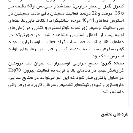
کنترل (‫قبل از تیمار حرارتی) حفظ شد و حتی پس از60 دقیقه نیز
تا 36 درصد و 22 درصد فعالیت همچنان باقی ماند. همچنین در
استرس دماهای 44 و46 درجه سانتی‫گراد، اختلاف قابل ملاحظه‌ای
بین فعالیت لوسیفرازی نمونه کوترنسفرم و کنترل در زمان‌های
اولیه پس از اعمال استرس مشاهده شد. در صورتی‌که در
دماهای 48 و 50 درجه سانتی‫گراد فعالیت لوسیفرازی نمونه
کوترنسفرم نسبت به نمونه کنترل حتی در زمان‌های اولیه
استرس اندک بود.
نتیجه گیری:
تجمع حرارتی لوسیفراز به عنوان یک پروتئین
گزارش‫گر مهم، در دماهای بالا با توجه به فعالیت چپرون Hsp70
در سلول باکتری مهار شود که این امر می‌تواند در صنایع غذایی،
داروسازی و تهیه‌ی کیت‌های تشخیص سرطان کاربردهای فراوانی
داشته باشد.
تازه های تحقیق
-