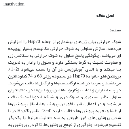
inactivation
اصل مقاله
مقدمه
شوک حرارتی بیان ژن‌‌های بیشماری از جمله Hsp70 را افزایش
می‌دهد. سازش سلولی به شوک حرارتی مکانیسم بسیار پیچیده
ای می‌باشد. چگونگی پاسخ سلول به شوک حرارتی به سکانس ژن
و مقاومت نسبت به گرما بستگی دارد و سلول را وادار به تحریک
بقا می‫کند و یا القای آپوپتوزیس در آن را سبب می‌شود (2-1).
پروتئین‌های خانواده Hsp70 در محدوده وزنی 68 تا 74 کیلودالتون
می‌باشند و تقریبا در همه ارگانیسنم‌ها و ارگانل‌ها یافت می‌شوند.
در پستانداران و اغلب یوکاریوت‌ها این پروتئین‌ها در تمام اجزای
سلولی نظیر سیتوزول، میتوکندری و شبکه اندوپلاسمیک یافت
می‌شوند و در اعمالی نظیر تاخوردن پروتئین‌ها، انتقال پروتئین‌ها
از غشا و تجزیه پروتئین‌ها دخالت دارند (4-3). نقش Hsp70 در تا
شدن پروتئین‌های غیر طبیعی به سه فعالیت مرتبط با یکدیگر
تقسیم می‌شود: جلوگیری از تجمع پروتئین‌ها، تا کردن پروتئین به