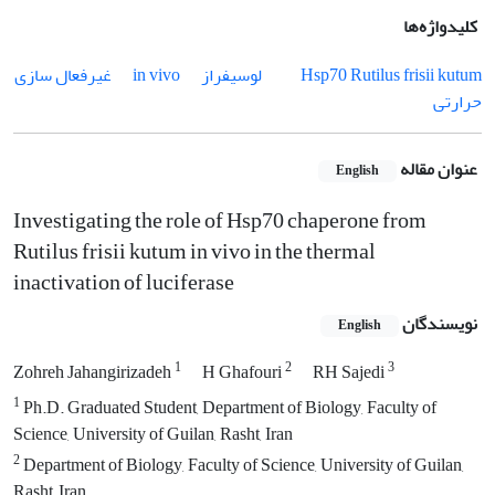
کلیدواژه‌ها
Rutilus frisii kutum
Hsp70
لوسیفراز
in vivo
غیرفعال سازی
حرارتی
عنوان مقاله
English
Investigating the role of Hsp70 chaperone from
Rutilus frisii kutum in vivo in the thermal
inactivation of luciferase
نویسندگان
English
1
2
3
Zohreh Jahangirizadeh
H Ghafouri
RH Sajedi
1
Ph.D. Graduated Student, Department of Biology, Faculty of
Science, University of Guilan, Rasht, Iran
2
Department of Biology, Faculty of Science, University of Guilan,
Rasht, Iran