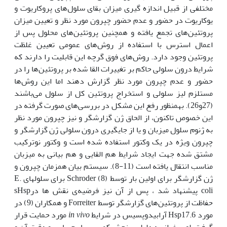
مختلفی از قبیل اندازه گیری میزان بقای سلول‌های پروکاریوت و
یوکاریوت در حضور و عدم حضور چپرون مورد نظر و تعیین میزان
پروتئین‌های تجمع یافته و همچنین پروتئین‌های محلول پس از
اعمال استرس با استفاده از روش‌های عمومی تعیین غلظت
پروتئین وجود دارد. روش‌های فوق گرچه این قابلیت را دارند که
شرایط درون سلولی حاکم بر تغییرات القا شده بر پروتئین‌ها را در
حضور و عدم چپرون مورد نظر گزارش دهند اما این روش‌ها
مستلزم لیز سلولی و استخراج پروتئین کل از سلول می‌باشند
(27و26). به‫منظور رفع این مشکل در بررسی‌های صورت گرفته در
این خصوص تاکنون، از الحاق ژن گزارش‫گر و نیز چپرون مورد نظر
به ژنوم سلول میزبان و یا از جایگیری درون سلولی ژن گزارش‫گر و
چپرون ویژه در یک وکتور استفاده شده است و وکتور نوترکیب
مشتق شده جهت ایجاد شرایط هم القایی و هم بیانی به میزبان
مناسب انتقال یافته است (11-8). سیستم بیان هم‫زمان چپرون و
ژن گزارش‫گر برای اولین بار توسط Schroder (8) برای سلول‫های E.
coli پیشنهاد شد ، پس از آن نیز فرضیه‌ی نقش sHsp‫ها در
حفاظت از پروتئین‌های گزارش‫گر توسط Forreiter و همکاران (9) در
مورد Hsp17.6 آرابیدوپسیس در شرایط
in vivo
مورد حمایت قرار
گرفت. لوسیفراز به دلیل سنجش کمی بسیار حساس و دقیق آن و