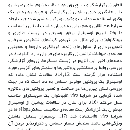
الحاق ژن گزارش‫گر و نیز چپرون مورد نظر به ژنوم سلول میزبان و
یا از جایگیری درون سلولی ژن گزارش‫گر و چپرون ویژه در یک
وکتور استفاده شده است و وکتور نوترکیب مشتق شده جهت ایجاد
شرایط هم القایی و هم بیانی به میزبان مناسب انتقال یافته است
(11و9). آنزیم لوسیفراز به‫طور وسیعی در زیست فناوری و
بیوتکنولوژی برای مثال در تهیه‌ی کیت‌های تشخیص سرطان،
تصویربرداری از سلول‌های زنده، غربال‫گری داروها و همچنین
مطالعه‌ی حیوانات ترانس ژن کاربردهای فراوان دارد (13و12). در
دهه‌های اخیر این آنزیم در زیست حسگرها، ژن‌های گزارش‫گر،
بررسی روابط برهم‫کنشی پروتئین‌ها و سنجش‌های آنزیمی مورد
استفاده قرار گرفته است (15و14). مطالعات نشان داده که
لوسیفراز یک پروتئین مونومر حساس به دما است که در جهت
بررسی نقش چپرون‌ها در ممانعت و تعمیر پروتئین‌های دناتوره
شده گرمایی در شرایط
in vivo
به‫عنوان یک سوبسترای مناسب
عمل می‌کند (16). برای مثال در مطالعات پیشین از لوسیفراز
به‫عنوان یک گزارش‫گر جهت مطالعه‌ی مکانیسم عملکردsHsp ها در
شرایط
in vivo
استفاده شد (17). لوسیفراز به‫دلیل داشتن
ویژگی‌هایی مانند سنجش بسیار حساس و تکرارپذیر بودن آن
کاندیدای بسیار مناسبی در سیستم‌‌های گزارش‫گر و