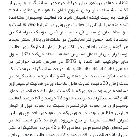
انتخاب دمای بهینه‌ی بیان در30 درجه‌ی سانتی‫گراد و پس از
گذشت 4 ساعت از زمان شروع القای با هوادهی مطلوب انجام
گرفت. به جهت اینکه اطمینان شود که فعالیت لوسیفراز مشاهده
شده منحصرا بازتابی از فعالیت چپرونی در شرایط
in vivo
است و
به‫واسطه بیان و سنتز آن نیست از آنتی بیوتیک تتراسایکلین
استفاده شد. حضور تتراسایکلین در غلظت‌های بالا از سنتز مجدد
هر گونه پروتئین اضافی در باکتری طی زمان اندازه‌گیری فعالیت
لوسیفراز پس از اعمال استرس ممانعت ایجاد می‌کند (32). سلول
های نوترکیب القا شده با IPTG در معرض شوک حرارتی در
دماهی 40، 42، 44، 46، 48 و 50 درجه سانتی‫گراد به‫مدت یک
ساعت انکوبه شدند. در دماهای 40 و 42 درجه سانتی‫گراد در
مدت زمان 30 دقیقه تفاوت قابل ملاحظه‌ای در فعالیت لوسیفرازی
مشاهده می‌شود به‫طوری که با گذشت زمان 30 دقیقه، در دمای
40 و 42 سانتی‫گراد به ترتیب حدود 72 درصد و 60 درصد فعالیت
لوسیفرازی در نمونه کوترنسفرم نسبت به نمونه قبل از تیمار
حرارتی حفظ می‌شود، در صورتی‌که در نمونه‌ی فاقد چپرون این
میزان فعالیت تقریبا از بین می‌رود. لازم به ذکر است که در
نمونه‌های کوترنسفرم در دماهای 40 و 42 درجه سانتی‫گراد حتی
پس از60 دقیقه نیز تا 38 درصد و 22 درصد فعالیت همچنان باقی