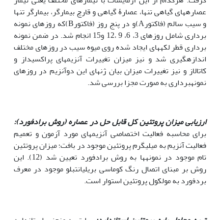
عصاره­های گیاهی تنها، عصارۀ گیاهی و قارچ بیمارگر، بیمارگر تنها
و سیب سالم (فاکتورA)و در پنج روز (فاکتورB)که روزهای نمونه
برداری شامل روزهای 3، 6، 9 ،12 و15 انجام شد. در ضمن نمونه
برداری قطر لکه­های ایجاد شده روی میوه سیب در روزهای مختلف
اندازهگیری شد و نیز میزان تغییرات آنزیم­های پراکسیداز و
کاتالاز و نیز تغییرات میزان بیان ژن­های این دوآنزیم در روزهای
نمونه­برداری به صورت مجزا بررسی شد.
ارزیابی میزان پروتئین کل قابل حل در عصاره (روش برادفورد):
برای محاسبه فعالیت اختصاصی آنزیمهای مورد آزمون و تعمیم
فعالیت آنزیم به میلی­گرم پروتئین موجود در بافت؛ میزان پروتئین
تام موجود در نمونه­ها به روش برادفورد تعیین شد (12). این
روش بر مبنای اتصال رنگ کوماسی بریلیانت­بلو موجود در معرف
بردفورد به مولکول پروتئین استوار است.
تهیه محلول پایه پروتئین استاندارد:
برایتهیه منحنی استاندارد