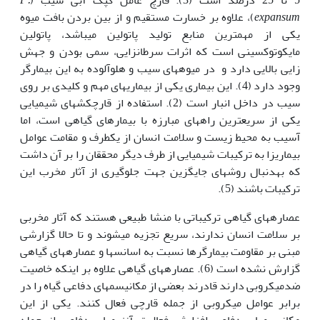
expansum
)، علاوه بر خسارت مستقیم و از بین بردن بافت میوه
یکی از مهم­ترین منابع تولید پاتولین می­باشد، پاتولین
مایکوتوکسینی است که اثرات سرطانزایی، سمی بودن و جهش
زایی بالایی دارد و در میوه­­های سیب و هلوآلوده به این بیمارگر
وجود دارد (4). این بیماری یکی از بیماری­های مهم و کلیدی بر روی
سیب در داخل انبار است (2). استفاده از قارچکش­های شیمیایی
یکی از سریع­ترین راه­های مبارزه با بیمار­های گیاهی است، اما
آسیب به محیط زیست و سلامت انسان از یکطرف و مقامت عوامل
بیماری­زا به ترکیبات شیمیایی از طرف دیگر محققان را بر آن داشت
که بهدنبال روشهای جایگزین جهت جلوگیری از آثار مخرب این
ترکیبات باشند (5).
عصاره­های گیاهی ترکیباتی با منشا طبیعی هستند که آثار مخربی
بر سلامت انسان ندارند، سریع تجزیه می­شوند و تا حالا گزارشی
مبنی بر مقاومت بیمارگرها نسبت به اسانس­ها و عصاره­های گیاهی
گزارش نشده است (6). عصاره­های گیاهی علاوه بر اینکه خاصیت
ضدمیکروبی دارند قادرند بعضی از مکانیسم­های دفاعی گیاه را در
برابر عوامل میکروبی از جمله قارچی فعال کنند. یکی از این
مکانیسم­های دفاعی افزایش فعالیت آنزیم­های دفاعی از جمله