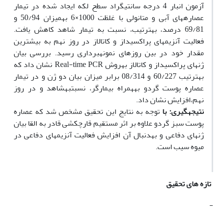
آزمون انبار 4 درجه سانتی­گراد سطح لکه ایجاد شده در تیمار
عصارههای آبی و متانولی با غلظت 1000×6 بهمیزان 50/94 و
69/81 درصد، بهترتیب، نسبت به تیمار شاهد کاهش یافت.
فعالیت آنزیمهای پراکسیداز و کاتالاز در روز نهم به بیشترین
مقدار خود در بین روزهای نمونه­برداری رسید. بررسی بیان
ژنهای پراکسیداز و کاتالاز بهروش Real-time PCR نشان داد که
بهترتیب 60/227 و 08/314 برابر میزان بیان دو ژن و در تیمار
عصاره پوست گردو بههمراه بیمارگر، نسبتبهشاهد و در روز
نهم،افزایش نشان داد.
نتیجه­گیری: با
توجه به نتایج این تحقیق مشخص شد که عصاره
پوست سبز گردو علاوه بر اثر مستقیم قارچکشی قادر به القا بیان
ژن­های دفاعی و بهدنبال آن افزایش فعالیت آنزیمهای دفاعی در
میوه سیب است.
تازه های تحقیق
-