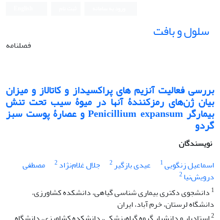
ورود به سامانه
ثبت نام
English
سلول و بافت
فصلنامه
بررسی فعالیت آنزیم های پراکسیداز و کاتالاز و میزان
بیان ژن‌های رمزکنندۀ آنها در میوۀ سیب تحت تنش
بیمارگر Penicillium expansum و عصارۀ پوست سبز
گردو
نویسندگان
2
2
1
اسماعیل زنگویی
عیدی بازگیر
جلال غلام‌نژاد
مصطفی
2
درویش‌نیا
1
دانشجوی دکتری بیماری شناسی گیاهی، دانشکده کشاورزی،
دانشگاه لرستان، خرم آباد، ایران
2
استادیار و دانشیار گروه گیاه‌پزشکی، دانشکده کشاورزی، دانشگاه