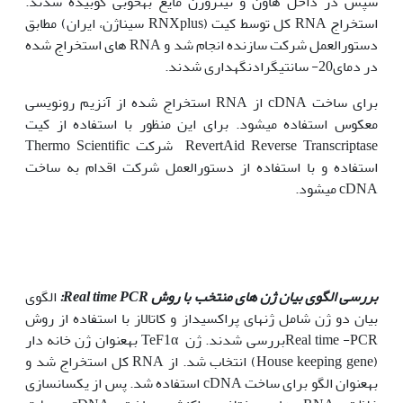
سپس در داخل هاون و نیتروژن مایع بهخوبی کوبیده شدند.
استخراج RNA کل توسط کیت (RNXplus سیناژن، ایران) مطابق
دستورالعمل شرکت سازنده انجام شد و RNA های استخراج شده
در دمای20- سانتی­گرادنگهداری شدند.
برای ساخت cDNA از RNA استخراج شده از آنزیم رونویسی
معکوس استفاده می­شود. برای این منظور با استفاده از کیت
RevertAid Reverse Transcriptase شرکت Thermo Scientific
استفاده و با استفاده از دستورالعمل شرکت اقدام به ساخت
cDNA می­شود.
بررسی الگوی بیان ژن های منتخب با روش
Real time PCR
:
الگوی
بیان دو ژن شامل ژن­های پراکسیداز و کاتالاز با استفاده از روش
Real time -PCRبررسی شدند. ژن TeF1α بهعنوان ژن خانه دار
(House keeping gene) انتخاب شد. از RNA کل استخراج شد و
بهعنوان الگو برای ساخت cDNA استفاده شد. پس از یکسان­سازی