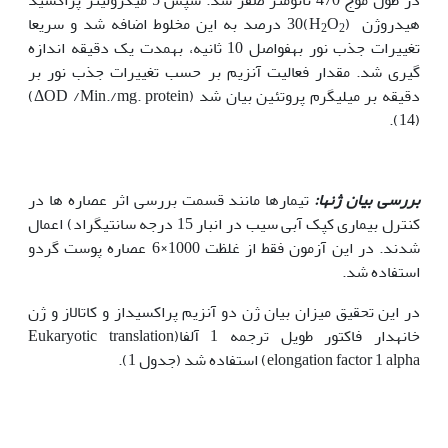
هیدروژن (H
O
)30 درصد به این مخلوط اضافه شد و سریعا
2
2
تغییرات جذب نور بهفواصل 10 ثانیه، بهمدت یک دقیقه اندازه
گیری شد. مقدار فعالیت آنزیم بر حسب تغییرات جذب نور بر
دقیقه بر میلی­گرم پروتئین بیان شد (ΔOD /Min./mg. protein)
(14).
بررسی بیان ژنها:
تیمارها مانند قسمت بررسی اثر عصاره ها در
کنترل بیماری کپک آبی سیب در انبار 15 درجه سانتی­گراد) اعمال
شدند. در این آزمون فقط از غلظت 1000×6 عصاره پوست گردو
استفاده شد.
در این تحقیق میزان بیان ژن دو آنزیم پراکسیداز و کاتالاز و ژن
خانه­دار فاکتور طویل ترجمه 1 آلفا(Eukaryotic translation
elongation factor 1 alpha) استفاده شد (جدول 1).