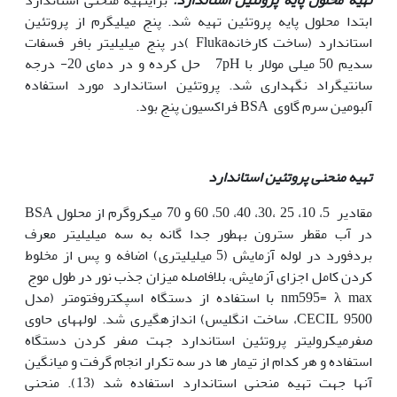
ابتدا محلول پایه پروتئین تهیه شد. پنج میلی­گرم از پروتئین
استاندارد (ساخت کارخانهFluka )در پنج میلی­لیتر بافر فسفات
سدیم 50 میلی مولار با 7pH حل کرده و در دمای 20- درجه
سانتیگراد نگهداری شد. پروتئین استاندارد مورد استفاده
آلبومین سرم گاوی BSA فراکسیون پنج بود.
تهیه منحنی پروتئین استاندارد
مقادیر 5، 10، 25 ،30، 40، 50، 60 و 70 میکروگرم از محلول BSA
در آب مقطر سترون بهطور جدا گانه به سه میلیلیتر معرف
بردفورد در لوله آزمایش (5 میلیلیتری) اضافه و پس از مخلوط
کردن کامل اجزای آزمایش، بلافاصله میزان جذب نور در طول موج
nm595= λ max با استفاده از دستگاه اسپکتروفتومتر (مدل
CECIL 9500، ساخت انگلیس) اندازه­گیری شد. لوله­های حاوی
صفرمیکرولیتر پروتئین استاندارد جهت صفر کردن دستگاه
استفاده و هر کدام از تیمار ها در سه تکرار انجام گرفت و میانگین
آن­ها جهت تهیه منحنی استاندارد استفاده شد (13). منحنی