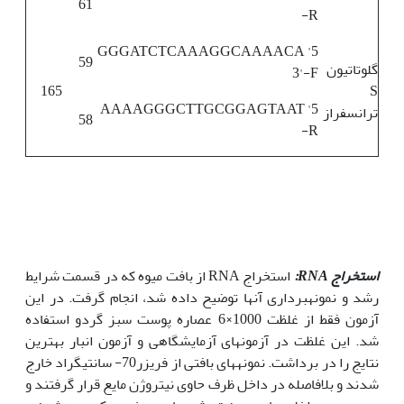
61
-R
5' GGGATCTCAAAGGCAAAACA
59
گلوتاتیون
3'-F
165
S
5' AAAAGGGCTTGCGGAGTAAT
ترانسفراز
58
-R
استخراج
RNA
:
استخراج RNA از بافت میوه که در قسمت شرایط
رشد و نمونه­برداری آن­ها توضیح داده شد، انجام گرفت. در این
آزمون فقط از غلظت 1000×6 عصاره پوست سبز گردو استفاده
شد. این غلظت در آزمون­های آزمایشگاهی و آزمون انبار بهترین
نتایج را در برداشت. نمونه­های بافتی از فریزر70- سانتی­گراد خارج
شدند و بلافاصله در داخل ظرف حاوی نیتروژن مایع قرار گرفتند و