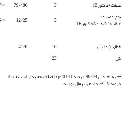
غلظت (فاکتورB)
3
79/480
**71/497
نوع عصاره×
**26/56
12/25
3
غلظت(فاکتور×AفاکتورB)
خطای آزمایش
16
41/0
کل
23
** به احتمال 99/99 درصد (p≤0.01) اختلاف معنیدار است.22/5
درصدC.V=، داده­ها نرمال بودند.