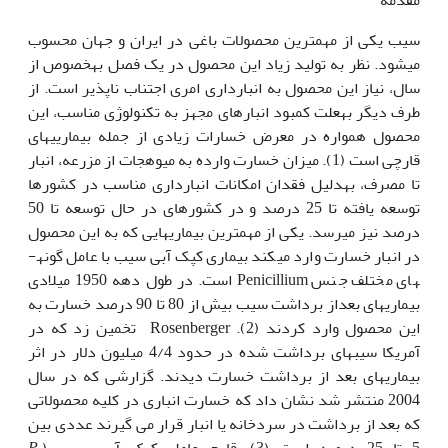
سیب یکی از مهم­ترین محصولات باغی در ایران و جهان محسوب
می­شود. نظر به تولید زیاد این محصول در یک فصل بهخصوص از
سال، نیاز این محصول به انبارداری امری اجتناب ناپذیر است. از
طرف دیگر بهعلت کمبود انبارهای مجهز به تکنولوژی مناسب، این
محصول همواره در معرض خسارات زیادی از جمله بیماریی­های
قارچی است (1). میزان خسارت وارده به میوه­جات از مزرعه، انبار
تا مصرف، بهدلیل فقدان امکانات انبارداری مناسب در کشورها
توسعه یافته تا 25 درصد و در کشورهای در حال توسعه تا 50
درصد نیز می­رسد. یکی از مهم­ترین بیماریهایی که به این محصول
در انبار خسارت وارد میکند بیماری کپک آبی سیب با عامل گونه­
های مختلف جنس Penicillium است. در طول دهه 1950 میلادی
بیماری­های بعداز برداشت سیب بیش از 80 تا 90 درصد خسارت به
این محصول وارد کردند (2). Rosenberger تخمین زد که در
آمریکا سیب­های برداشت شده در حدود 4/4 میلیون دلار در اثر
بیماریهای بعد از برداشت خسارت دیدند. گزارشی که در سال
2004 منتشر شد نشان داد که خسارت انباری در کلیه محصولاتی
که بعد از برداشت در سردخانه یا انبار قرار می گیرند عددی بین
5 تا 25 درصد است (3). قارچ عامل کپک آبی سیب (
P.