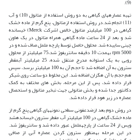
(9).
تهیه عصاره­های گیاهی به دو روش استفاده از متانول (10) و آب
(11) انجام شد.در روش استفاده ازمتانول، پنج گرم از ماده خشک
گیاهی در 100 میلیلیتر متانول خالص (شرکت Merck) خیسانده
شد و بعد از 24 ساعت ماده گیاهی همراه متانول در یک هاون
چینی ساییده شد. محلول حاصل توسط پارچه ململ صاف شده و در
rpm 5000 بهمدت 10 دقیقه سانتریفوژ شد،75 میلی­لیتر از محلول
رویی به یک استوانه مدرج منتقل شده، 25 میلیلیتر آب­مقطر
سترون به آن اضافه شد تا حجم آن به 100 میلی­لیتر برسد، سپس
هم حجم با آن هگزان اضافه شد. این مخلوط دو ساعت روی شیکر
قرار داده شد، پس از این مرحله، بخش های مختلف به کمک
دکانتور جدا شده و بخش متانولی جهت تبخیر متانول و استحصال
عصاره در زیر هود قرار داده شد.
در روش دوم بعد ازضدعفونی سطحی نمونههای گیاهی پنج گرم از
ماده خشک گیاهی در 100 میلی­لیتر آب مقطر سترون خیساندهشد
وپس از 24 ساعت از پارچهململ عبور داده شد و سانتریفوژ شد.
در این مرحله بهمنظور سترون کردن عصاره آبی از صافی
میکروبیولوژیک دو میکرونی استفاده شد.