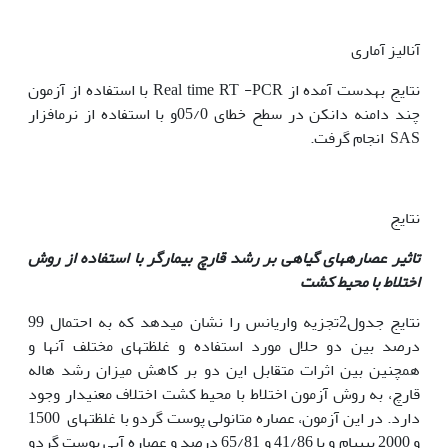
آنالیز آماری
نتایج بهدست آمده از Real time RT -PCR با استفاده از آزمون
چند دامنه دانکن در سطح خطای 05/0و با استفاده از نرمافزار
SAS انجام گرفت.
نتایج
تاثیر عصاره­های گیاهی بر رشد قارچ بیمارگر با استفاده از روش
اختلاط با محیط کشت
نتایج جدول2تجزیه واریانس را نشان می­دهد که به احتمال 99
درصد بین دو حلال مورد استفاده و غلظتهای مختلف آن­ها و
همچنین بین اثرات متقابل این دو بر کاهش میزان رشد هاله
قارچ، به روش آزمون اختلاط با محیط کشت اختلاف معنی­دار وجود
دارد. در این آزمون، عصاره متانولی پوست گردو با غلظت­های 1500
و 2000 پی­پی­ام و با 41/86 و 65/81 درصد و عصاره آبی پوست گردو