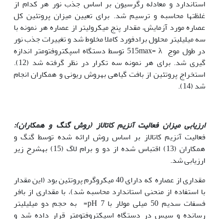
استاندارد و معادله رگرسیون بر اساس جذب نور هر کدام از
غلظت­ها محاسبه و ترسیم شد. برای تعیین میزان پروتئین کل
عصاره مورد آزمایش، مقدار پنج میکرولیتر از عصاره هر نمونه با
سه میلی­لیتر محلول برادفورد کاملا مخلوط شد و تغییرات جذب نور
در طول موج 515max= λ توسط دستگاه اسپکتروفتومتر اندازه
گیری شد. برای هر نمونه سه تکرار در نظر گرفته شد (12).
استخراج پروتئین از بافت گیاهی بهروش ریونی و همکاران انجام
شد (14).
ارزیابی میزان فعالیت آنزیم کاتالاز (روش گنگ و همکاران):
فعالیت آنزیم کاتالاز بر اساس روش ارائه شده توسط گنگ و
همکاران (13) اقتباس شده از دو و برام لاگ (15) بهشرح زیر
ارزیابی شد.
مقداری از عصاره که دارای 40 میکروگرم پروتئین بود (این مقدار
با استفاده از منحنی استاندارد محاسبه شد)، با مقداری از بافر
فسفات سدیم 50 میلی مولار با 7 pH= به حجم دو میلی­لیتر
رسانده و سپس در دستگاه اسپکتروفتومتر قرار داده شد و