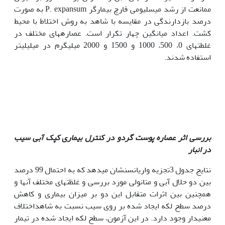
ممانعت از رشد میسلیومی قارچ بیمارگر P. expansum به صورت
درصد بازدارندگی در مقایسه با شاهد به روش اختلاط با محیط
کشت. اعداد میانگین چهار تکرار است. عصاره­های مختلف در
غلطت­های 0، 500، 1000 و 1500 و 2000 میلی­گرم در میلی­لیتر
استفاده شدند.
بررسی اثر عصاره پوست گردو در کنترل بیماری کپک آبی سیب
در انبار
نتایج جدول 3تجزیه واریانسنشان می­دهد که به احتمال 99 درصد
بین دو حلال آبی و متانولی مورد بررسی و غلظت­های مختلف آن­ها و
همچنین بین اثرات متقابل این دو بر میزان بیماری و کاهش
درصد سطح لکه ایجاد شده بر روی سیب نسبت به شاهداختلاف
معنی­دار وجود دارد. در این آزمون، سطح لکه ایجاد شده در تیمار