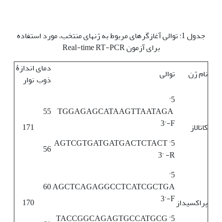
جدول 1: توالی آغازگرهای مربوط به ژن­های منتخب، مورد استفاده
برای آزمون Real-time RT-PCR
دمای
اندازۀ
نام ژن
توالی
ذوب
نوار
5'
55
TGGAGAGCATAAGTTAATAGA
3'-F
کاتالاز
171
5' AGTCGTGATGATGACTCTACT
56
3' -R
5'
60
AGCTCAGAGGCCTCATCGCTGA
3'-F
پراکسیداز
170
5' TACCGGCAGAGTGCCATGCG