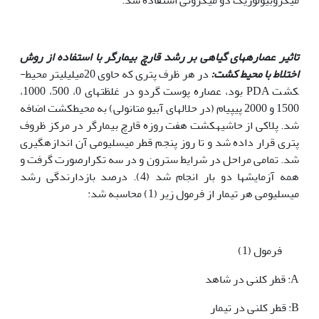
تاثیر عصاره­های گیاهی بر رشد قارچ بیمارگر با استفاده از روش
اختلاط با محیط کشت:
در هر ظرف پتری که حاوی 20میلیلیتر محیط­
کشت PDA بود، عصاره پوست گردو در غلظت­های 0، 500، 1000،
1500 و 2000 پی­پی­ام (در حلال­های آبیو متانولی) به محیطکشت اضافه
شد. پلاکی از حاشیهکشت هفت روزه قارچ بیمارگر در مرکز ظروف
پتری قرار داده شد و تا روز پنجم قطر میسلیومی آن اندازه­گیری
شد. تمامی مراحل در شرایط سترون و در سه تکرارصورت گرفت و
همه آزمایشها دو بار انجام شد (4). درصد بازدارندگی رشد
میسلیومی هر تیمار از فرمول زیر (1) محاسبه شد:
فرمول (1)
A: قطر کلنی در شاهد
B: قطر کلنی در تیمار