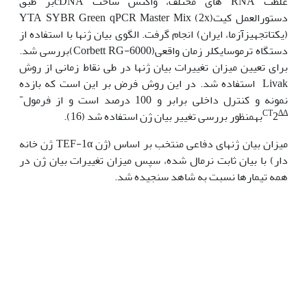
غلظت RNA های مختلف، واکنش ساخت cDNAبر طبق
دستورالعمل کیتYTA SYBR Green qPCR Master Mix (2x)
(یکتاتجهیزآزما، ایران) انجام گرفت. الگوی بیان ژن­ها با استفاده از
دستگاه ترموسایکلر زمان واقعی(Corbett RG-6000)بررسی شد.
برای تعیین میزان تغییرات بیان ژن­ها در طی نقاط زمانی از روش
Livak استفاده شد. در این روش فرض بر این است که بازده
-
نمونه و کنترل داخلی برابر و 100 درصد است و از فرمول
∆∆CT
2بهمنظور بررسی تغییر بیان ژن استفاده شد (16).
میزان بیان ژن­های دفاعی منتخب بر اساس (ژن TEF-1α ژن خانه
دار) با بیان ثابت نرمال شده، سپس میزان تغییرات بیان ژن در
همه تیمارها نسبت به شاهد سنجیده شد.