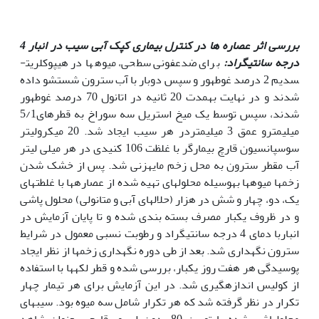
بررسی اثر عصاره ها در کنترل بیماری کپک آبی سیب در انبار 4
درجه سانتی­گراد:
برای ضدعفونی سطحی، میوه­ها در هیپوکلریت­
سدیم 2 درصد غوطه­ور و سپس دوبار با آب سترون شستشو داده
شدند و در نهایت بهمدت 20 ثانیه در اتانول 70 درصد غوطه­ور
شدند، سپس توسط یک میخ استریل سه سوراخ به قطرهای5/1
میلیمترو عمق 3 میلیمتردر هر سیب ایجاد شد. 20 میکرولیتر
سوسپانسیون قارچ بیمارگر با غلظت 106 کنیدی در هر میلی لیتر
آب مقطر سترون به محل زخم مایه­زنی شد. پس از خشک شدن
زخم­ها میوه­ها بهوسیله محلول­های تهیه شده از عصاره­ها با غلطت­های
یک، دو، چهار و شش در هزار (حلال­های آبی و متانولی) محلول پاشی
و در ظروف یکبار مصرف بسته بندی شده و تا پایان آزمایش در
انباربا دمای 4 درجه سانتی­گراد و رطوبت نسبی معمول در شرایط
سترون نگهداری شد. بعد از طی دوره نگهداری زخم­ها از نظر ایجاد
پوسیدگی هر هفت روز یکبار، بررسی شده و قطر لکه­ها با استفاده
از کولیس اندازه­گیری شد. در این آزمایش برای هر تیمار چهار
تکرار در نظر گرفته شد که هر تکرار شامل سه میوه بود. سیبهای
محلول­پاشی شده با تویین 80 بدون اسپور قارچ به­عنوان شاهد