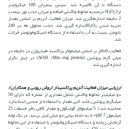
دستگاه با آن کالیبره شد. سپس بهمیزان 100 میکرولیتر
ازH
O
3 درصدبه مخلوط واکنش اضافه و میزان جذب نور بهمدت
2
2
2 دقیقه اندازهگیری شد. میزان فعالیت آنزیم بر اساس مقدار
تجزیه شدن H
O
اندازه گیری شد. جذب محلول ها در 240
2
2
نانومتر نسبت به آب با استفاده از دستگاه اسپکتوفوتومتر قرائت
شد.
فعالیت کاتالاز بر اساس میلی­مولار پراکسید هیدروژن در دقیقه در
میلی گرم پروتئین (ΔOD /Min./mg protein) در چهار تکرار
اندازه گیری شد.
ارزیابی میزان فعالیت آنزیم پراکسیداز (روش ریونی و همکاران):
دو میلی­لیتر مخلوط واکنش شامل مقداری از عصاره که دارای 50
میلی­گرم پروتئین باشد (این مقدار با استفاده از منحنی استاندارد
محاسبه شد)، 5 میلی­مولار گوئیکول و مقدار کافی بافر فسفات 25
میلیمول 7 pH= تا به حجم نهایی دو میلی لیتر برسد، در یک لوله
آزمایش ریخته و دستگاه اسپکتروفتومتر با استفاده از این مخلوط
در طول موج 470 نانومتر صفر شد. سپس 5 میکرولیتر پراکسید