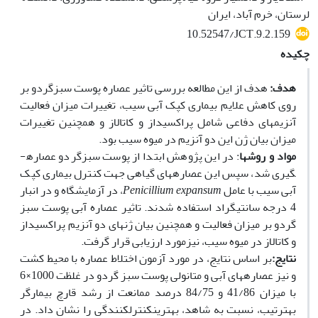
لرستان، خرم آباد، ایران
10.52547/JCT.9.2.159
چکیده
هدف:
هدف از این مطالعه بررسی تاثیر عصاره پوست سبزگردو بر
روی کاهش علایم بیماری کپک آبی سیب، تغییرات میزان فعالیت
آنزیمهای دفاعی شامل پراکسیداز و کاتالاز و همچنین تغییرات
میزان بیان ژن این دو آنزیم در میوه سیب بود.
مواد و روش­ها
: در این پژوهش ابتدا از پوست سبزگردو عصاره­
گیری شد، سپس این عصاره­های گیاهی جهت کنترل بیماری کپک
آبی سیب با عامل
Penicillium expansum
، در آزمایشگاه و در انبار
4 درجه سانتی­گراد استفاده شدند. تاثیر عصاره آبی پوست سبز
گردو بر میزان فعالیت و همچنین بیان ژن­های دو آنزیم پراکسیداز
و کاتالاز در میوه سیب، نیزمورد ارزیابی قرار گرفت.
نتایج:
بر اساس نتایج، در مورد آزمون اختلاط عصاره با محیط کشت
و نیز عصاره­های آبی و متانولی پوست سبز گردو در غلظت 1000×6
با میزان 41/86 و 84/75 درصد ممانعت از رشد قارچ بیمارگر
بهترتیب، نسبت به شاهد، بهترینکنترل­کنندگی را نشان داد. در