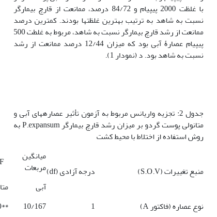
با غلظت 2000 پی­پی­ام و 84/72 درصد، ممانعت از قارچ بیمارگر
نسبت به شاهد به ترتیب بهترین غلظت­ها بودند. کمترین درصد
ممانعت از رشد قارچ بیمارگر نسبت به شاهد، مربوط به غلطت 500
پی­پی­ام عصارۀ آبی بود که میزان 12/44 درصد ممانعت از رشد
نسبت به شاهد بود. د (نمودار 1).
جدول 2: تجزیه واریانس مربوط به آزمون تأثیر عصاره­های آبی و
متانولی پوست گردو بر میزان رشد قارچ بیمارگر P.expansum به
روش استفاده از اختلاط با محیط کشت
میانگین
F
مربعات
منبع تغییرات (S.O.V)
درجه آزادی (df)
آبی
متا
نوع عصاره (فاکتور A)
1
10/167
**20/190