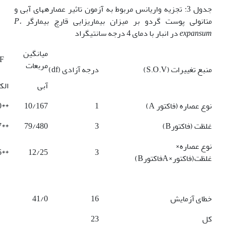
جدول 3: تجزیه واریانس مربوط به آزمون تاثیر عصاره­های آبی و
متانولی پوست گردو بر میزان بیماری­زایی قارچ بیمارگر
P.
expansum
در انبار با دمای 4 درجه سانتیگراد
میانگین
F
مربعات
منبع تغییرات (S.O.V)
درجه آزادی (df)
آبی
الک
نوع عصاره (فاکتور A)
1
10/167
**20/190
غلظت (فاکتورB)
3
79/480
**71/497
نوع عصاره×
**26/56
12/25
3
غلظت(فاکتور×AفاکتورB)
خطای آزمایش
16
41/0
کل
23