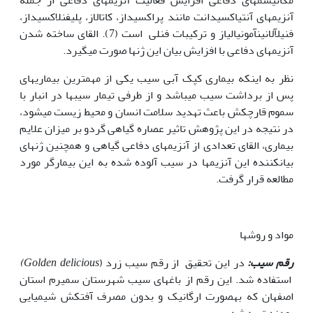
آنزیم­های آنتی­اکسیدانت مانند پراکسیداز، کاتالاز، پلی­فنل­اکسیداز،
فنیل­آلانین­آمونیالیاز و ترکیبات فنلی است (7). القای ساخته شدن
آنزیم­های دفاعی با افزایش بیان این ژن­ها صورت می­گیرد.
نظر به اینکه بیماری کپک آبی سیب یکی از مهم­ترین بیماری­های
پس از برداشت سیب می­باشد و از طرفی تیمار سیب­ها در انبار با
سموم قارچکش باعث تهدید سلامت انسان و محیط زیست می­شود،
در نتیجه در این پژوهش تاثیر عصاره گیاهی گردو بر میزان علایم
بیماری، القای تعدادی از آنزیمهای دفاعی گیاهی و همچنین ژن­های
بیان­کننده این آنزیم­ها در سیب آلوده شده به این بیمارگر مورد
مطالعه قرار گرفت.
مواد و روشها
رقم سیب:
در این تحقیق از رقم سیب زرد (
Golden delicious)
استفاده شد. این رقم از باغهای سیب شهرستان سمیرم استان
اصفهان که بهصورت ارگانیک و بدون مصرف آفتکش شیمیایی
بودند تهیه شد.