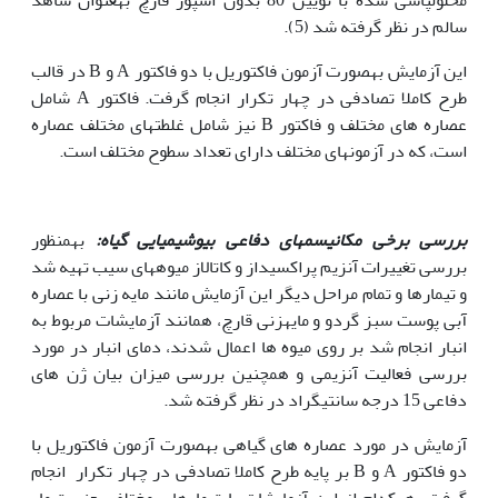
سالم در نظر گرفته شد (5).
این آزمایش بهصورت آزمون فاکتوریل با دو فاکتور A و B در قالب
طرح کاملا تصادفی در چهار تکرار انجام گرفت. فاکتور A شامل
عصاره های مختلف و فاکتور B نیز شامل غلطت­های مختلف عصاره
است، که در آزمون­های مختلف دارای تعداد سطوح مختلف است.
بررسی برخی مکانیسم­های دفاعی بیوشیمیایی گیاه:
به­منظور
بررسی تغییرات آنزیم پراکسیداز و کاتالاز میوه­های سیب تهیه شد
و تیمارها و تمام مراحل دیگر این آزمایش مانند مایه زنی با عصاره
آبی پوست سبز گردو و مایه­زنی قارچ، همانند آزمایشات مربوط به
انبار انجام شد بر روی میوه ها اعمال شدند، دمای انبار در مورد
بررسی فعالیت آنزیمی و همچنین بررسی میزان بیان ژن های
دفاعی 15 درجه سانتی­گراد در نظر گرفته شد.
آزمایش در مورد عصاره های گیاهی بهصورت آزمون فاکتوریل با
دو فاکتور A و B بر پایه طرح کاملا تصادفی در چهار تکرار انجام
گرفت. هرکدام از این آزمایشات با تیمارهای مختلف یعنی تیمار