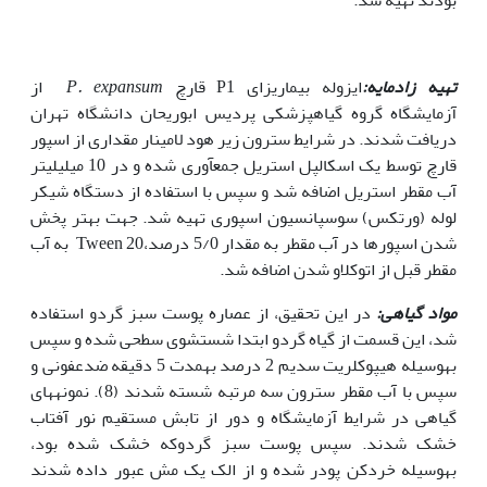
تهیه زادمایه:
ایزوله بیماریزای P1 قارچ
P. expansum
از
آزمایشگاه گروه گیاه­پزشکی پردیس ابوریحان دانشگاه تهران
دریافت شدند. در شرایط سترون زیر هود لامینار مقداری از اسپور
قارچ توسط یک اسکالپل استریل جمعآوری شده و در 10 میلی­لیتر
آب مقطر استریل اضافه شد و سپس با استفاده از دستگاه شیکر
لوله (ورتکس) سوسپانسیون اسپوری تهیه شد. جهت بهتر پخش
شدن اسپورها در آب مقطر به مقدار 5/0 درصد،Tween 20 به آب
مقطر قبل از اتوکلاو شدن اضافه شد.
مواد گیاهی:
در این تحقیق، از عصاره پوست سبز گردو استفاده
شد، این قسمت از گیاه گردو ابتدا شستشوی سطحی شده و سپس
بهوسیله هیپوکلریت سدیم 2 درصد بهمدت 5 دقیقه ضدعفونی و
سپس با آب مقطر سترون سه مرتبه شسته شدند (8). نمونه­های
گیاهی در شرایط آزمایشگاه و دور از تابش مستقیم نور آفتاب
خشک شدند. سپس پوست سبز گردوکه خشک شده بود،
بهوسیله خردکن پودر شده و از الک یک مش عبور داده شدند