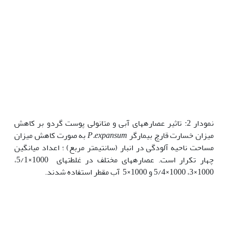
نمودار 2: تاثیر عصاره­های آبی و متانولی پوست گردو بر کاهش
میزان خسارت قارچ بیمارگر
P.expansum
به صورت کاهش میزان
مساحت ناحیه آلودگی در انبار (سانتی­متر مربع) ؛ اعداد میانگین
چهار تکرار است. عصاره­های مختلف در غلطت­های 1000×5/1،
1000×3، 1000×5/4 و 1000×5 آب مقطر استفاده شدند.