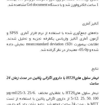
1 ساعت الکتروفورز شد و با دستگاه Gel document مشاهده شد.
آنالیز آماری
داه‌های جمع‌آوری شده با استفاده از نرم افزار آماری SPSS و
آزمون‌ آماری آنالیز واریانس یک‫طرفه تجزیه و تحلیل شدند.
اطلاعات به‫صورت mean±standard deviation (SD) نمایش داده
شده و 05/0­p< معنی‫دار در نظر گرفته شد.
نتایج
تیمار سلول های
HT29
با داروی اگزالی پلاتین در مدت زمان 24
ساعت
تیمار سلول هایHT29 با غلظت‫های مختلف µg/ml125/3، 25/6،
5/12، 25، 50، 100 از داروی اگزالی پلاتین با استفاده از تست
MTT طی مدت 24 ساعت انجام شد. نتایج نشان داد که داروی