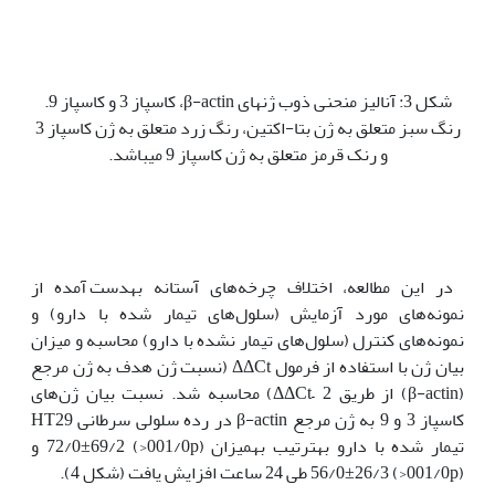
شکل 3: آنالیز منحنی ذوب ژنهای β-actin، کاسپاز 3 و کاسپاز 9.
رنگ سبز متعلق به ژن بتا-اکتین، رنگ زرد متعلق به ژن کاسپاز 3
و رنک قرمز متعلق به ژن کاسپاز 9 می‫باشد.
در این مطالعه، اختلاف چرخه‌های آستانه به‫دست آمده از
نمونه‌های مورد آزمایش (سلول‌های تیمار شده با دارو) و
نمونه‌های کنترل (سلول‌های تیمار نشده با دارو) محاسبه و میزان
بیان ژن با استفاده از فرمول ΔΔCt (نسبت ژن‌ هدف به ژن مرجع
(β-actin) از طریق 2 –ΔΔCt) محاسبه شد. نسبت بیان ژن‌های
کاسپاز 3 و 9 به ژن مرجع β-actin در رده سلولی سرطانی HT29
تیمار شده با دارو به‫ترتیب به‫میزان (001/0p<) 72/0±69/2 و
(001/0p<) 56/0±26/3 طی 24 ساعت افزایش یافت (شکل 4).