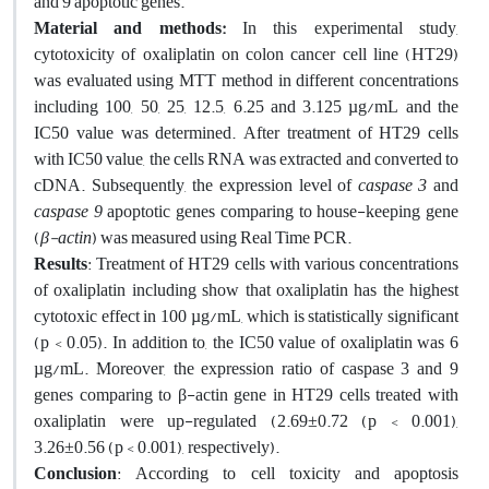
and 9 apoptotic genes.
Material and methods:
In this experimental study,
cytotoxicity of oxaliplatin on colon cancer cell line (HT29)
was evaluated using MTT method in different concentrations
including 100, 50, 25, 12.5, 6.25 and 3.125 µg/mL and the
IC50 value was determined. After treatment of HT29 cells
with IC50 value, the cells RNA was extracted and converted to
cDNA. Subsequently, the expression level of
caspase 3
and
caspase
9
apoptotic genes comparing to house-keeping gene
(
β-actin
) was measured using Real Time PCR.
Results
: Treatment of HT29 cells with various concentrations
of oxaliplatin including show that oxaliplatin has the highest
cytotoxic effect in 100 µg/mL, which is statistically significant
(p < 0.05). In addition to, the IC50 value of oxaliplatin was 6
µg/mL. Moreover, the expression ratio of caspase 3 and 9
genes comparing to β-actin gene in HT29 cells treated with
oxaliplatin were up-regulated (2.69±0.72 (p < 0.001),
3.26±0.56 (p < 0.001), respectively).
Conclusion
: According to cell toxicity and apoptosis