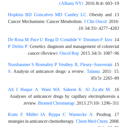
(Albany NY).
2016; 8(4): 603-19.
Hopkins BD
,
Goncalves MD
,
Cantley LC
. Obesity and
13.
Cancer Mechanisms: Cancer Metabolism.
J Clin Oncol.
2016:
10; 34(35): 4277-4283.
De Rosa M
,
Pace U
,
Rega D
,
Costabile V
,
Duraturo F
,
Izzo
14.
P
,
Delrio P
. Genetics, diagnosis and management of colorectal
cancer (Review).
Oncol Rep.
2015; 34(3): 1087-96.
Nussbaumer S
,
Bonnabry P
,
Veuthey JL
,
Fleury-Souverain
15.
S
. Analysis of anticancer drugs: a review.
Talanta.
2011: 15;
85(5): 2265-89.
Ali I
,
Haque A
,
Wani WA
,
Saleem K
,
Al Za'abi M
.
16.
Analyses of anticancer drugs by capillary electrophoresis: a
review.
Biomed Chromatogr.
2013; 27(10): 1296-311.
Kratz F
,
Müller IA
,
Ryppa C
,
Warnecke A
. Prodrug
17.
strategies in anticancer chemotherapy.
Chem Med Chem.
2008;