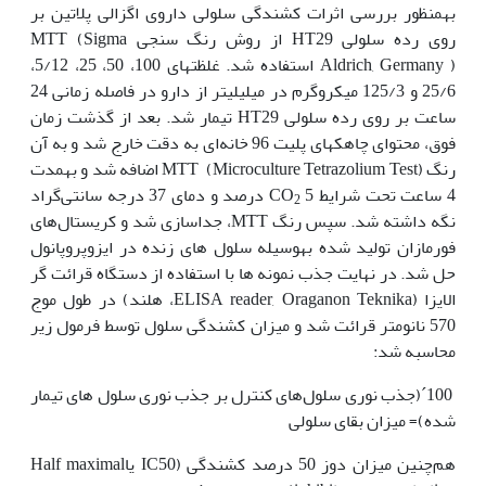
به‫منظور بررسی اثرات کشندگی سلولی داروی اگزالی پلاتین بر
روی رده سلولی HT29 از روش رنگ سنجی MTT (Sigma
Aldrich, Germany ) استفاده شد. غلظت­های 100، 50، 25، 5/12،
25/6 و 125/3 میکروگرم در میلی‫لیتر از دارو در فاصله زمانی 24
ساعت بر روی رده سلولی HT29 تیمار شد. بعد از گذشت زمان
فوق، محتوای چاهک‫های پلیت 96 خانه‌ای به دقت خارج شد و به آن
رنگ MTT (Microculture Tetrazolium Test) اضافه شد و به‫مدت
4 ساعت تحت شرایط CO
5 درصد و دمای 37 درجه سانتی‌گراد
2
نگه داشته شد. سپس رنگ MTT، جداسازی شد و کریستال‌های
فورمازان تولید شده به‫وسیله سلول های زنده در ایزوپروپانول
حل شد. در نهایت جذب نمونه ها با استفاده از دستگاه قرائت گر
الایزا (ELISA reader, Oraganon Teknika­، هلند) در طول موج
570 نانومتر قرائت شد و میزان کشندگی سلول توسط فرمول زیر
محاسبه شد:
100´(جذب نوری سلول‌های کنترل بر جذب نوری سلول های تیمار
شده)= میزان بقای سلولی
هم‌چنین میزان دوز 50 درصد کشندگی (IC50 یاHalf maximal