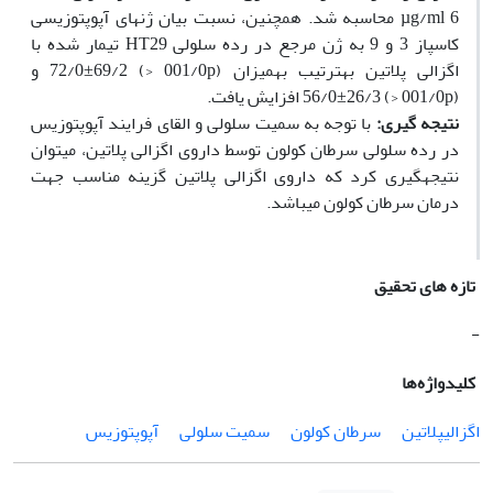
µg/ml 6 محاسبه شد. هم‫چنین، نسبت بیان ژن‫های آپوپتوزیسی
کاسپاز 3 و 9 به ژن مرجع در رده سلولی HT29‌ تیمار شده با
اگزالی پلاتین به‫ترتیب به‫میزان (001/0p <) 72/0±69/2 و
(001/0p <) 56/0±26/3 افزایش یافت.
نتیجه گیری:
با­ توجه به سمیت سلولی و القای فرایند آپوپتوزیس
در رده سلولی سرطان کولون توسط داروی اگزالی پلاتین، می‫توان
نتیجه­گیری کرد که داروی اگزالی پلاتین گزینه مناسب جهت
درمان سرطان کولون می‫باشد.
تازه های تحقیق
-
کلیدواژه‌ها
اگزالی­پلاتین
سرطان کولون
سمیت سلولی
آپوپتوزیس