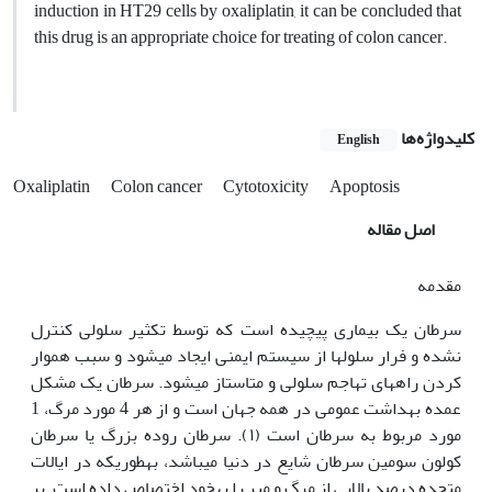
induction in HT29 cells by oxaliplatin, it can be concluded that
this drug is an appropriate choice for treating of colon cancer.
کلیدواژه‌ها
English
Oxaliplatin
Colon cancer
Cytotoxicity
Apoptosis
اصل مقاله
مقدمه
سرطان یک بیماری پیچیده است که توسط تکثیر سلولی کنترل
نشده و فرار سلول­ها از سیستم ایمنی ایجاد می‫شود و سبب هموار
کردن راه‫های تهاجم سلولی و متاستاز می‫شود. سرطان یک مشکل
عمده بهداشت عمومی در همه جهان است و از هر 4 مورد مرگ، 1
مورد مربوط به سرطان است (۱). سرطان روده بزرگ یا سرطان
کولون سومین سرطان شایع در دنیا می‫باشد، به‫طوری‫که در ایالات
متحده درصد بالایی از مرگ و میر را به‫خود اختصاص داده است. بر