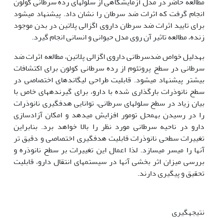
مطالعه حاضر در مدل آزمایشگاهی از سلول‫های رده سرطانی کولون
انجام گرفت که اثرات ضد سرطان را نشان داد. پیشنهاد می‫شود
برای تایید اثرات ضد سرطان داروی اگزالی پلاتین در بدن موجود
زنده، مطالعه تاثیر آن روی مدل حیوانی و انسانی انجام گیرد.
به‫دلیل خواص ضدسرطانی داروی اگزالی پلاتین، مطالعه اثرات ضد
سرطانی در سطح پروتئوم از رده سرطانی کولون برای اکتشافات
بیشتر پیشنهاد می‫شود. قابلیت طراحی لیگاند‫های اختصاصی در
سطح نانوذرات بارگذاری شده با دارو، برای گیرنده‫های خاص با
بیان زیاد در سطح سلول‫های سرطانی، توانایی هدف‫گیری نانوذرات
را در رسیدن به‫محل تومور افزایش می‫دهد و امکان آزادسازی
دارو در ناحیه سرطانی مورد نظر را بالا خواهد برد. بنابراین
تغییرات سطحی نانوذرات قابلیت هدف‫گیری اختصاصی و دقیق تر
آن‫ها را میسر می­سازد. لذا اعمال این تغییرات بر سطح نانوذره و
بررسی میزان اثر بخشی آن‫ها در سیستم‫های انتقال دارو، قابلیت
تحقیق و پیگیری دارند.
نتیجه‫گیری