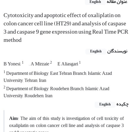
عنوان مقاله
English
Cytotoxicity and apoptotic effect of oxaliplatin on
colon cancer cell line (HT29) and analysis of caspase
3 and caspase 9 gene expression using Real Time PCR
method
نویسندگان
English
1
2
1
B Yonesi,
, A Mirzaie
E Aliasgari
1
Department of Biology, East Tehran Branch, Islamic Azad
University, Tehran, Iran
2
Department of Biology, Roudehen Branch, Islamic Azad
University, Roudehen, Iran
چکیده
English
Aim
: The aim of this study is investigation of cell toxicity of
oxaliplatin on colon cancer cell line and analysis of caspase 3