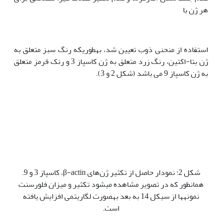
هر ژن با
استفاده از منحنی ذوب تعیین شد، به‫طوری‫که رنگ سبز متعلق به
ژن بتا-اکتین، رنگ زرد متعلق به ژن کاسپاز 3 و رنک قرمز متعلق
به ژن کاسپاز 9 می باشد (شکل 2 و 3).
شکل 2: نمودار حاصل از تکثیر ژن‌های β-actin، کاسپاز 3 و 9.
همان‫طور که در تصویر مشاهده می‫شود تکثیر و میزان فلورسنت
نمونه‫ها از سیکل 14 به بعد به‫صورت لگاریتمی افزایش یافته
است.