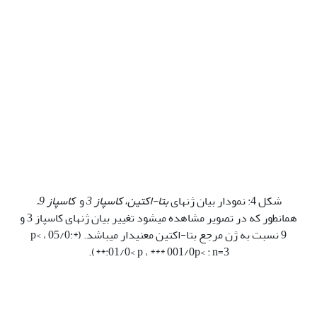
شکل 4: نمودار بیان ژن‫های
بتا-اکتین، کاسپاز 3
و
کاسپاز 9.
همان‫طور که در تصویر مشاهده می‫شود تغییر بیان ژن‫های کاسپاز 3 و
9 نسبت به ژن مرجع بتا-اکتین معنی‫دار می‫باشد. (*:05/0­ p<­ ،
**:01/0< p ، *** 001/0p< : n=3).