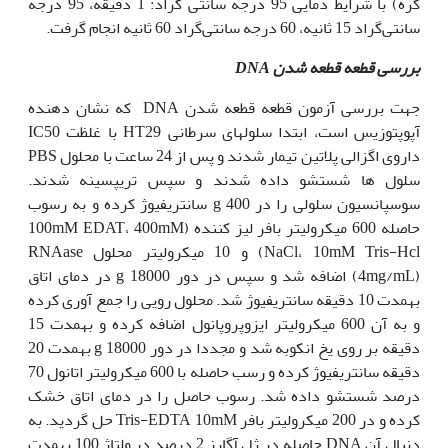
کره) با شرایط دمایی 95 درجه سانتی گراد: 1 دقیقه، 95 درجه
سانتی‌گراد 15 ثانیه، 60 درجه سانتی‌گراد 60 ثانیه انجام گرفت.
بررسی قطعه قطعه شدن
DNA
جهت بررسی آزمون قطعه قطعه شدن DNA که نشان دهنده
آپوپتوزیس است، ابتدا سلول‫های سرطانی HT29 با غلظت IC50
داروی اگزالی پلاتین تیمار شدند و پس از 24 ساعت با محلول PBS
سلول ها شستشو داده شدند و سپس تریپسینه شدند.
سوسپانسیون سلولی را در g 400 سانتریفیوژ کرده و به رسوب
حاصله 600 میکرولیتر بافر لیز کننده (100mM EDAT، 400mM
NaCl، 10mM Tris-Hcl) و 10 میکرولیتر محلول RNAase
(4mg/mL)‌ اضافه شد و سپس در دور g 18000 در دمای اتاق
به‫مدت 10 دقیقه سانتریفیوژ شد. محلول رویی را جمع آوری کرده
و به آن 600 میکرولیتر ایزوپروپانول اضافه کرده و به‫مدت 15
دقیقه بر روی یخ انکوبه شد و مجددا در دور g 18000 به‫مدت 20
دقیقه سانتریفیوژ کرده و رسب حاصله با 600 میکرولیتر اتانول 70
درصد شستشو داده شد. رسوب حاصل را در دمای اتاق خشک
کرده و در 200 میکرولیتر بافر Tris-EDTA 10mM حل گردید. به
دنبال آن DNA حاصله در ژل آگارز 2 درصد در ولتاژ 100 به‫مدت