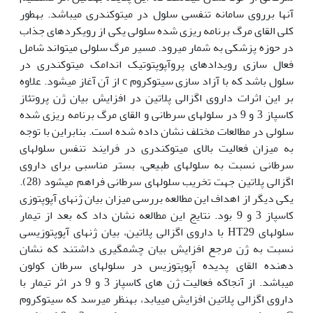
آن‫ها برروی سامانه تنفسی سلول در میتوکندری می‫باشد. به‫طور
کلی القای مرگ برنامه ریزی شده سلولی یکی از رویکردهای جذاب
در حوزه پزشکی به شمار می‫رود. مسیر مرگ سلولی می‫تواند شامل
فعال سازی رویدادهای پروآپوپتوتیک اندامک میتوکندری در
سلول باشد که با آزاد سازی سیتوکروم c از آن آغاز می‫شود. علاوه
بر این اثرات داروی اگزالی پلاتین در افزایش بیان ژن پروتئاز
کاسپاز 3 و 9 در سلول‫های سرطانی و القای مرگ برنامه ریزی شده
سلولی در مطالعات مختلف نشان داده شده است. بنابراین با توجه
به میزان فعالیت بالای میتوکندری در فرایند تنفس سلول‫های
سرطانی نسبت به سلول‫های طبیعی، بستر مناسبی برای داروی
اگزالی پلاتین جهت تخریب سلول‫های سرطانی فراهم می­شود (28).
یکی دیگر از اهداف این مطالعه بررسی میزان بیان ژن‫های آپوپتوزی
کاسپاز 3 و 9 بود. نتایج این مطالعه نشان داد که بعد از تیمار
سلول‫های HT29 با داروی اگزالی پلاتین، بیان ژن‫های آپوپتوزیسی
نسبت به ژن مرجع افزایش بیان چشم‫گیری داشتند که نشان
دهنده القای پدیده آپوپتوزیس در سلول‫های سرطان کولون
می‫باشد. از آنجاکه فعالیت ژن های کاسپاز 3 و 9 در اثر تیمار با
داروی اگزالی پلاتین افزایش می‫یابد، به‫نظر می‫رسد که سیتوکروم