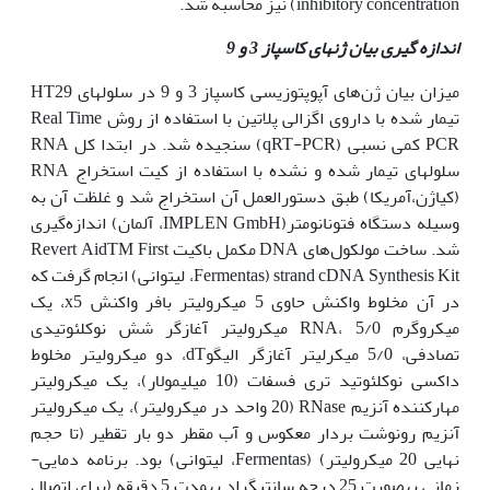
inhibitory concentration) نیز محاسبه شد.
اندازه گیری بیان ژن
های کاسپاز 3 و 9
میزان بیان ژن‌های آپوپتوزیسی کاسپاز 3 و 9 در سلول‫های HT29
تیمار شده با داروی اگزالی پلاتین با استفاده از روش Real Time
PCR کمی نسبی (qRT-PCR) سنجیده شد. در ابتدا کل RNA
سلول­های تیمار شده و نشده با استفاده از کیت استخراج RNA
(کیاژن،آمریکا) طبق دستورالعمل آن استخراج شد و غلظت آن به
وسیله دستگاه فتونانومتر(IMPLEN GmbH، آلمان) اندازه‌گیری
شد. ساخت مولکول‌های DNA مکمل باکیت Revert AidTM First
strand cDNA Synthesis Kit (Fermentas، لیتوانی) انجام گرفت که
در آن مخلوط واکنش حاوی 5 میکرولیتر بافر واکنش x5، یک
میکروگرم RNA، 5/0 میکرولیتر آغازگر شش نوکلئوتیدی
تصادفی، 5/0 میکرلیتر آغازگر الیگوdT، دو میکرولیتر مخلوط
داکسی نوکلئوتید تری فسفات (10 میلی‫مولار)، یک میکرولیتر
مهارکننده آنزیم RNase (20 واحد در میکرولیتر)، یک میکرولیتر
آنزیم رونوشت بردار معکوس و آب مقطر دو بار تقطیر (تا حجم
نهایی 20 میکرولیتر) (Fermentas، لیتوانی) بود. برنامه دمایی-
زمانی به‫صورت 25 درجه سانتی‫گراد به‫مدت 5 دقیقه (برای اتصال