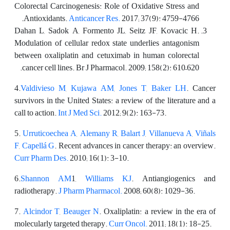
Colorectal Carcinogenesis: Role of Oxidative Stress and
Antioxidants.
Anticancer Res.
2017; 37(9): 4759-4766.
Dahan L, Sadok A, Formento JL, Seitz JF, Kovacic H.
Modulation of cellular redox state underlies antagonism
between oxaliplatin and cetuximab in human colorectal
cancer cell lines. Br J Pharmacol. 2009; 158(2): 610–620.
4.
Valdivieso M
,
Kujawa AM
,
Jones T
,
Baker LH
. Cancer
survivors in the United States: a review of the literature and a
call to action.
Int J Med Sci.
2012; 9(2): 163-73.
5.
Urruticoechea A
,
Alemany R
,
Balart J
,
Villanueva A
,
Viñals
F
,
Capellá G
. Recent advances in cancer therapy: an overview.
Curr Pharm Des.
2010; 16(1): 3-10.
6.
Shannon AM
1,
Williams KJ
. Antiangiogenics and
radiotherapy.
J Pharm Pharmacol.
2008; 60(8): 1029-36.
7.
Alcindor T
,
Beauger N
. Oxaliplatin: a review in the era of
molecularly targeted therapy.
Curr Oncol.
2011; 18(1): 18-25.