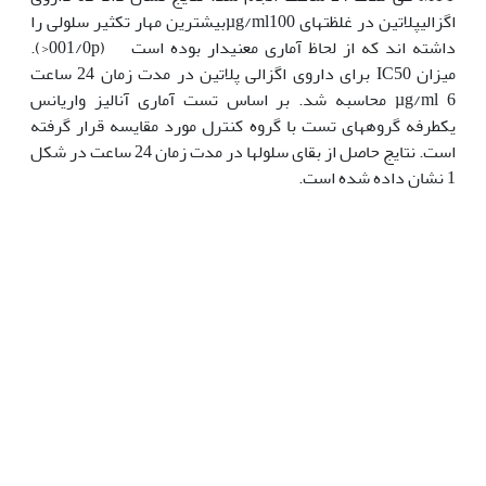
اگزالی­پلاتین در غلظت­های µg/ml100بیشترین مهار تکثیر سلولی را
داشته اند که از لحاظ آماری معنی‫دار بوده است (001/0p<).
میزان IC50 برای داروی اگزالی پلاتین در مدت زمان 24 ساعت
µg/ml 6 محاسبه شد. بر اساس تست آماری آنالیز واریانس
یک‫طرفه گروه­های تست با گروه کنترل مورد مقایسه قرار گرفته
است. نتایج حاصل از بقای سلول‫ها در مدت زمان 24 ساعت در شکل
1 نشان داده شده است.