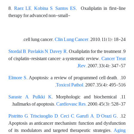
8.
Raez LE
,
Kobina S
,
Santos ES
. Oxaliplatin in first-line
therapy for advanced non-small-
cell lung cancer.
Clin Lung Cancer.
2010; 11(1): 18-24.
Stordal B
,
Pavlakis N
,
Davey R
. Oxaliplatin for the treatment
9.
of cisplatin-resistant cancer: a systematic review.
Cancer Treat
Rev.
2007; 33(4): 347-57.
Elmore S
. Apoptosis: a review of programmed cell death.
10.
Toxicol Pathol.
2007; 35(4): 495-516.
Saraste A
,
Pulkki K
. Morphologic and biochemical
11.
hallmarks of apoptosis.
Cardiovasc Res.
2000; 45(3): 528-37.
Pistritto G
,
Trisciuoglio D
,
Ceci C
,
Garufi A
,
D'Orazi G
.
12.
Apoptosis as anticancer mechanism: function and dysfunction
of its modulators and targeted therapeutic strategies.
Aging