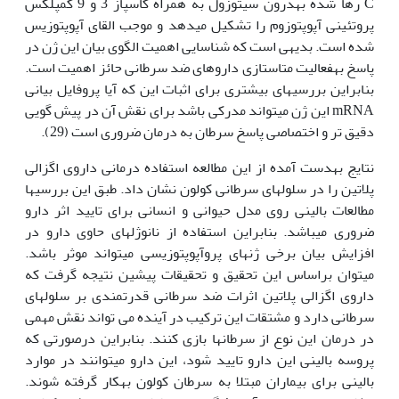
C‌ رها شده به‫درون سیتوزول به همراه کاسپاز 3 و 9 کمپلکس
پروتئینی آپوپتوزوم را تشکیل می‫دهد و موجب القای آپوپتوزیس
شده است. بدیهی است که شناسایی اهمیت الگوی بیان این ژن در
پاسخ به‫فعالیت متاستازی داروهای ضد سرطانی حائز اهمیت است.
بنابراین بررسی‫های بیشتری برای اثبات این که آیا پروفایل بیانی
mRNA این ژن می‫تواند مدرکی باشد برای نقش آن در پیش گویی
دقیق تر و اختصاصی پاسخ سرطان به درمان ضروری است (29).
نتایج به‫دست آمده از این مطالعه استفاده درمانی داروی اگزالی
پلاتین را در سلول‫های سرطانی کولون نشان داد. طبق این بررسی‫ها
مطالعات بالینی روی مدل حیوانی و انسانی برای تایید اثر دارو
ضروری می‫باشد. بنابراین استفاده از نانوژل‫های حاوی دارو در
افزایش بیان برخی ژن‫های پروآپوپتوزیسی می‫تواند موثر باشد.
می‫توان براساس این تحقیق و تحقیقات پیشین نتیجه گرفت که
داروی اگزالی پلاتین اثرات ضد سرطانی قدرتمندی بر سلول‫های
سرطانی دارد و مشتقات این ترکیب در آینده می تواند نقش مهمی
در درمان این نوع از سرطان‫ها بازی کنند. بنابراین درصورتی که
پروسه بالینی این دارو تایید شود، این دارو می‫توانند در موارد
بالینی برای بیماران مبتلا به سرطان کولون به‫کار گرفته شوند.