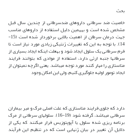
بحث
خاصیت ضد سرطانی داروهای ضدسرطانی از چندین سال قبل
مشخص شده است و به‫همین دلیل استفاده از داروهای مناسب
جهت درمان سرطان از اهمیت بالایی برخوردار شده است (15-
14). با توجه به این که تغییرات ژنتیکی زیادی مورد نیاز است تا
فرم سرطانی یک سلول ایجاد شود و به‫علت اینکه ایجاد بسیاری از
سرطان‫ها جنبه ارثی دارد، استفاده از موادی که بتوانند فرایند
متاستازی را مهار کنند مورد توجه می‫باشد. یعنی اگرچه نمی‫توان از
ایجاد تومور اولیه جلوگیری کنیم، ولی این امکان وجود
دارد که جلوی فرایند متاستازی که علت اصلی مرگ و میر بیماران
سرطانی می‫باشد، گرفته شود (19-16). سلول‫های سرطانی از مرگ
برنامه ریزی شده سلول یا آپوپتوزیس فرار می‫کنند که یکی از
دلایل آن تغییر در بیان ژن‫هایی است که در تنظیم این فرآیند