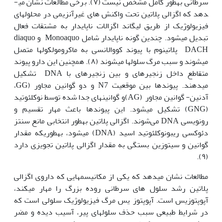
سرطانی به‫طور کامل مشخص نیست (۷). برخی مطالعات نشان می­
دهد که اگزالی پلاتین تحت واکنش‫ های غیرآنزیمی در محلول­های
فیزیولوژیک از طریق لیگاند اگزالات ناپایدار به مشتقات فعال
تبدیل می‫شود. چندین گونه ناپایدار شامل Monoaquo و diaquo
DACH پلاتینوم با پیوند کووالانسی به ماکرومولکول­ها متصل
می‫شوند و سبب مرگ سلول‫ها می‫شوند (۸). هم‫چنین این دارو پیوند
متقاطع داخل زنجیره‫ای و بین زنجیره‫ای با DNA تشکیل
می‫دهند. پیوندها بین موقعیت N7 و دو گوانین مجاور (GG،
آدنین- گوانین مجاور (AG)و گوانین‫های جدا شده توسط نوکلئوتید
(GNG) تشکیل می‫شود. این پیوندها باعث مهار تقسیم و
رونویسی DNA می‌شوند. اگزالی پلاتین به‫طور انتخابی مانع سنتز
دئوکسی ریبونوکلئوتید اسید (DNA) می‫شود، به‫طوری‫که مقدار
گوانین و سیتوزین بستگی به مقدار اگزالی پلاتین تجویزی دارد
(۹).
مطالعات نشان می‫دهد که یکی از مکانیسم­هایی که داروی اگزالی
پلاتین رشد سلول های سرطانی روده بزرگ را مهار می‫کند،
آپوپتوزیس است. آپوپتوز یس مرگ فیزیولوژیک سلولی است که
در شرایط طبیعی سبب حذف سلول‫های پیر، آسیب دیده و مضر