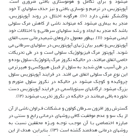
می‫شود و برای تکامل و هوموستازی بافتی ضروری است.
آپوپتوزیس در ترمیم و نوسازی بافتی و نیز حذف سلول‫های T خود
واکنش­گر نقش دارد (۱۰). هرگونه اختلال در روند آپوپتوزیس،
منجر به بیماری می‫شود که می‫تواند ناشی از کاهش مرگ سلولی
باشد که منجر به ایجاد و رشد سلول‫های سرطانی و یا اختلالات خود
ایمنی می‫شود (۱۱). به‫طور معمول داروهای شیمی­درمانی سبب القای
آپوپتوزیس و تغییر بیان ژن­های آپوپتوزیس در سلول‫های سرطانی می
شوند. آپوپتوز مرگ فیزیولوژیک سلولی است و در طی تحریکات
خاصی اتفاق می­افتد، در حالی‫که نکروز مرگ پاتولوژیک سلول بوده و
در طی آسیب های شدید به سلول از قبیل هیپوکسی و هیپرترمی
این نوع مرگ سلولی اتفاق می افتد. در فرایند آپوپتوزیس سلول
چروکیده و کوچک می‫شود در حالی‫که در نکروز سلول متورم و
بزرگ می‫شود. ارگانل‫های سیتوپلاسمی در فرایند آپوپتوزیس دست
نخورده باقی می‫مانند در حالی‫که در نکروز تخریب می‫شوند (۱۲).
گسترش روز افزون سـرطان کولون و مـشکلات فـراوان ناشی از آن
از یک سو و عدم موفقیت کافی روش­های درمـانی رایج و سنتی در
مبارزه اختصاصی بـا آن موجـب توجـه ویـژه محققین نسبت به
روش­های درمانی هدفمند گشته است (۱۳). بنابراین، هدف از این