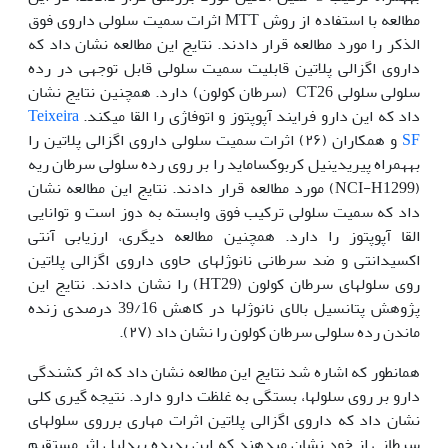
مطالعه با استفاده از روش MTT‌ اثرات سمیت سلولی داروی فوق
الذکر را مورد مطالعه قرار دادند. نتایج این مطالعه نشان داد که
داروی اگزالی پلاتین قابلیت سمیت سلولی قابل توجهی در رده
سلولی سلولی CT26 (سرطان کولون) دارد. هم‫چنین نتایج نشان
داد که این دارو فرایند آپوپتوز و اتوفاژی را القا می‫کند.
Teixeira
SF
و همکاران (۲۶) اثرات سمیت سلولی داروی اگزالی پلاتین را
به‫همراه پیریدینیل کربوکساماید را بر روی رده سلولی سرطان ریه
(NCI-H1299) مورد مطالعه قرار دادند. نتایج این مطالعه نشان
داد که سمیت سلولی ترکیب فوق وابسته به دوز است و توانایی
القا آپوپتوز را دارد. همچنین مطالعه دیگری، ارزیابی آنتی
اکسیدانتی و ضد سرطانی نانوژل‫های حاوی داروی اگزالی پلاتین
روی سلول‫های سرطان کولون (HT29) را نشان دادند. نتایج این
پژوهش پتانسیل بالای نانوژل‫ها در کاهش 39/16 درصدی زنده
ماندن رده سلولی سرطان کولون را نشان داد (۲۷).
همان‫طور که اشاره شد نتایج این مطالعه نشان داد که اثر کشندگی
دارو بر روی سلول‫ها، بستگی به غلظت دارو دارد. نتیجه گیری کلی
نشان داد که داروی اگزالی پلاتین اثرات مهاری برروی سلول‫های
سرطانی از خود نشان می‫دهند که این پدیده به‫دلیل اثر مستقیم