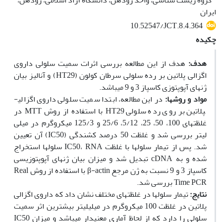
گروه زیست شناسی، واحد رودهن، دانشگاه آزاد اسلامی، رودهن،
ایران
10.52547/JCT.8.4.364
چکیده
هدف:
هدف از این مطالعه بررسی اثرات سمیت سلولی داروی
اگزالی پلاتین بر رده سلولی سرطان کولون (HT29) و آنالیز بیان
ژن­های آپوپتوزی کاسپاز 3 و 9 می­باشد.
مواد و روش
ها:
در این مطالعه، ابتدا سمیت سلولی داروی اگزالی­
پلاتین بر روی رده سلولی HT29 با استفاده از روش MTT‌ در
غلظت‫های 100، 50، 25، 5/12، 25/6 و 125/3 میکروگرم در میلی
لیتر بررسی شد و غلظت 50 درصد کشندگی (IC50) آن تعیین
شد. پس از تیمار سلول‫ها با غلظت IC50، RNA سلول‫ها استخراج
شده و به cDNA تبدیل شد و میزان بیان ژن‫های آپوپتوزیسی
کاسپاز 3 و 9 نسبت به ژن مرجع β-actin با استفاده از روش Real
Time PCR بررسی شد.
نتایج:
تیمار سلول‫ها در غلظت­های مختلف نشان داد که داروی اگزالی
پلاتین در غلظت 100 میکروگرم در میلی‫لیتر بیشترین اثر سمیت
سلولی را دارد که از لحاظ آماری معنی‫دار می‫باشد و میزان IC50