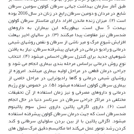
طبق آمار سازمان بهداشت جهانی سرطان کولون سومین سرطان
شایع در مردان و دومین سرطان رایج در زنان در سال 2016 بوده
است (۲). میزان زنده ماندن افراد دارای متاستاز سرطان کولون
به‫مدت 5 سال است، به‫طوری‫که این بیماران به داروهای
ضدسرطان نیز مقاومت پیدا می‫کنند (۳). در سال­های اخیر به‫علت
افزایش شیوع مرگ و میر ناشی از سرطان و نقص روش‫های شیمی
درمانی و رادیو درمانی در فرم‫های پیشرفته سرطان، نیاز به یافتن
شیوه‫های جدید برای کنترل سرطان احساس می‫شود (۴). انتخاب
نوع روش درمانی براساس مرحله بندی بیماری انجام می ‫شود و
جراحی درمان قطعی در مراحل اولیه بیماری می‫باشد. امروزه از
روش‫های شیمی درمانی و گاها رادیوتراپی در مراحل خاصی از
بیماری سرطان کولون استفاده می‫شود (۵). در خصوص نوع رژیم
درمانی و داروهای مصرفی و نیز زمان استفاده از آن تحقیقات
مختلفی در مراکز جراحی سرطان در سرتاسر دنیا در حال انجام
است (۶). داروی اگزالی پلاتین داروی نسل سوم پلاتینوم
ضدسرطان است که جهت درمان سرطان کولون پیشرفته استفاده
می‫شود. اگزالی پلاتین با از بین بردن سلول­های سرطانی و کند
کردن رشد تومور عمل می‌کند اما مکانیسم دقیق مرگ سلول های