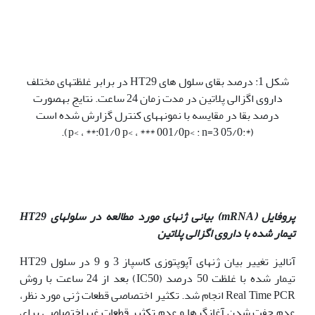
شکل 1: درصد بقای سلول های HT29 در برابر غلظت‫های مختلف
داروی اگزالی پلاتین در مدت زمان 24 ساعت. نتایج به‫صورت
درصد بقا در مقایسه با نمونه‫های کنترل گزارش شده است
(*:05/0­ p<­ ، **:01/0 p< ، *** 001/0p< : n=3).
پروفایل (
mRNA
) بیانی ژن
های مورد مطالعه در سلول
های
HT29
تیمار شده با
داروی اگزالی پلاتین
آنالیز تغییر بیان ژن­های آپوپتوزی کاسپاز 3 و 9 در سلول HT29
تیمار شده با غلظت 50 درصد (IC50) بعد از 24 ساعت با روش
Real Time PCR انجام شد. تکثیر اختصاصی قطعات ژنی مورد نظر،
عدم جفت شدن آغازگرها و عدم تکثیر قطعات غیراختصاصی برای