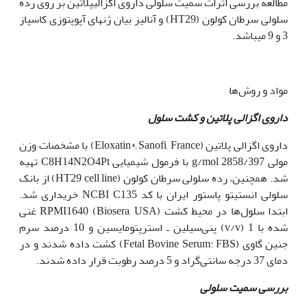
مطالعه بررسی اثرات سمیت سلولی داروی اگزالی­پلاتین بر روی رده
سلولی سرطان کولون (HT29) و آنالیز بیان ژن­های آپوپتوزی کاسپاز
3 و 9 می­باشد.
مواد و روش‌ها
داروی اگزالی پلاتین و کشت سلول
داروی اگزالی پلاتین (Eloxatin®; Sanofi, France) با مشخصات وزن
مولی g/mol 2858/397 با فرمول شیمیایی C8H14N2O4Pt تهیه
شد. هم‫چنین، رده سلولی سرطان کولون (HT29 cell line) از بانک
سلولی انستیتو پاستور ایران با کد NCBI C135 خریداری شد.
ابتدا سلول‌ها در محیط کشت RPMI1640 (Biosera, USA) غنی
شده با 1 (v/v) پنی‌سیلین ـ استرپتومایسین و 10 درصد سرم
جنین گاوی (Fetal Bovine Serum: FBS) کشت داده شدند و در
دمای 37 درجه سانتی‌گراد و 5 درصد رطوبت قرار داده شدند.
بررسی سمیت سلولی