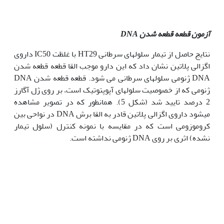
آزمون قطعه قطعه شدن
DNA
نتایج حاصل از تیمار سلول‫های سرطانی HT29 با غلظت IC50 داروی
اگزالی پلاتین نشان داد که این دارو موجب القا قطعه قطعه شدن
DNA ژنومی سلول‫های سرطانی می شود. قطعه قطعه شدن DNA
ژنومی که از خصوصیت سلول­های آپوپتوتیک است، بر روی ژل آگارز
2 درصد تایید شد (شکل 5). همان‫طور که در تصویر مشاهده
می‫شود داروی اگزالی پلاتین قادر به القا برش DNA در نواحی بین
کروموزومی است که در مقایسه با نمونه کنترل (سلول تیمار
نشده)‌ اثری بر روی DNA ژنومی نداشته است.