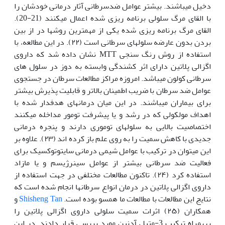
دخیل می‫باشند. بیشتر عوامل ضدسرطانی آثار درمانی خودشان را
با القای مرگ سلولی برنامه ریزی شده اعمال می‫کنند (21-20).
القای مرگ برنامه ریزی شده یکی از مهم‫ترین روش‫ها در از بین
بردن بدون عارضه سلول‫های سرطانی است (۲۲). در این مطالعه، با
استفاده از روش رنگ سنجی MTT نشان داده شد که داروی
اگزالی پلاتین دارای اثر کشندگی وابسته به دوز در سلول های
سرطانی کولون می‫باشد. امروزه مراکز مطالعات سرطان در جستجوی
عوامل ضد سرطان با ضریب اطمینان بالاتر و قابلیت پذیرش بیشتر
برای بیماران می‫باشند. در این میان درمان‫های هدف‫دار شده با
اهداف مولکولی که در رشد و یا پیشرفت تومور مداخله می‫کنند
اختصاصیت بالایی به سلول‫های توموری دارند و پنجره درمانی
جدیدی با کاهش سمیت را به‫ روی علم باز کرده اند (۲۳). علاوه بر
این می‫توان در ترکیب با عوامل شیمی درمانی سایتوتوکسیک برای
فعالیت ضد سرطانی بیشتر از عوامل سینرژیسم و یا مازاد
استفاده کرد (۲۴). تاکنون مطالعات مختلفی در جهت استفاده از
داروی اگزالی پلاتین در درمان انواع سرطان‫ها انجام شده است که
نتایج این مطالعات با مطالعات ما همسو بوده است.
Shisheng Tan
و
همکاران (۲۵) اثرات سمیت سلولی داروی اگزالی پلاتین را
به‫همراه ترکیب 3-متیل آدنین مورد بررسی قرار دادند. در این