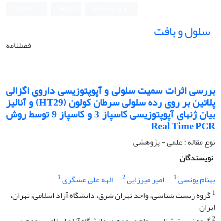
ورود به سامانه
ثبت نام
English
سلول و بافت
فصلنامه
بررسی اثرات سمیت سلولی و آپوپتوزیسی داروی اگزالی
پلاتین بر روی رده سلولی سرطان کولون (HT29) و آنالیز
بیان ژن‫های آپوپتوزیسی کاسپاز 3 و کاسپاز 9 توسط روش
Real Time PCR‬‬‬‬‬‬
نوع مقاله : علمی - پژوهشی
نویسندگان
1
2
1
بهنام یونسی
امیر میرزایی
الهه علی عسگری
1
گروه زیست شناسی، واحد تهران شرق، دانشگاه آزاد اسلامی، تهران،
ایران
2