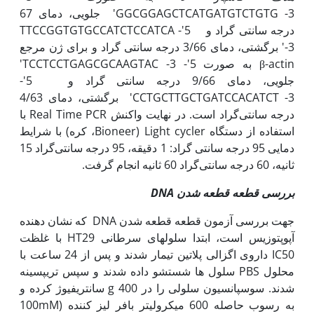
GGCGGAGCTCATGATGTCTGTG -3' جلویی، دمای 67
درجه سانتی گراد و 5'- TTCCGGTGTGCCATCTCCATCA
-3' برگشتی، دمای 3/66 درجه سانتی گراد و برای ژن مرجع
β-actin به صورت 5'- TCCTCCTGAGCGCAAGTAC -3'
جلویی، دمای 9/66 درجه سانتی گراد و 5'-
CCTGCTTGCTGATCCACATCT -3' برگشتی، دمای 4/63
درجه سانتی‌گراد است. در نهایت واکنش Real Time PCR با
استفاده از دستگاه Light cycler (Bioneer، کره) با شرایط
دمایی 95 درجه سانتی گراد: 1 دقیقه، 95 درجه سانتی‌گراد 15
ثانیه، 60 درجه سانتی‌گراد 60 ثانیه انجام گرفت.
بررسی قطعه قطعه شدن
DNA
جهت بررسی آزمون قطعه قطعه شدن DNA که نشان دهنده
آپوپتوزیس است، ابتدا سلول‫های سرطانی HT29 با غلظت
IC50 داروی اگزالی پلاتین تیمار شدند و پس از 24 ساعت با
محلول PBS سلول ها شستشو داده شدند و سپس تریپسینه
شدند. سوسپانسیون سلولی را در g 400 سانتریفیوژ کرده و
به رسوب حاصله 600 میکرولیتر بافر لیز کننده (100mM