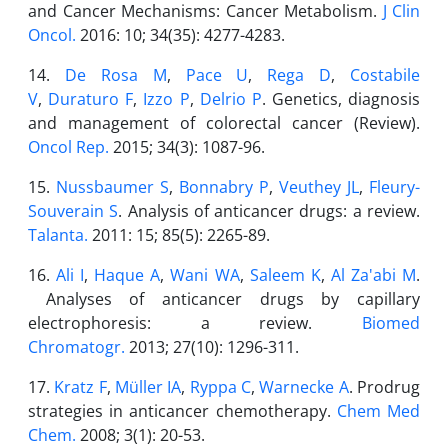
and Cancer Mechanisms: Cancer Metabolism.
J Clin
Oncol.
2016: 10; 34(35): 4277-4283.
14.
De Rosa M
,
Pace U
,
Rega D
,
Costabile
V
,
Duraturo F
,
Izzo P
,
Delrio P
. Genetics, diagnosis
and management of colorectal cancer (Review).
Oncol Rep.
2015; 34(3): 1087-96.
15.
Nussbaumer S
,
Bonnabry P
,
Veuthey JL
,
Fleury-
Souverain S
. Analysis of anticancer drugs: a review.
Talanta.
2011: 15; 85(5): 2265-89.
16.
Ali I
,
Haque A
,
Wani WA
,
Saleem K
,
Al Za'abi M
.
Analyses of anticancer drugs by capillary
electrophoresis: a review.
Biomed
Chromatogr.
2013; 27(10): 1296-311.
17.
Kratz F
,
Müller IA
,
Ryppa C
,
Warnecke A
. Prodrug
strategies in anticancer chemotherapy.
Chem Med
Chem.
2008; 3(1): 20-53.