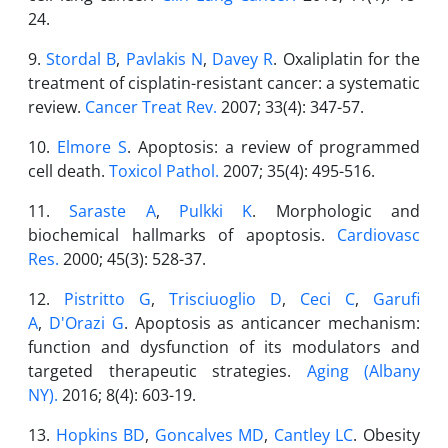
24.
9.
Stordal B
,
Pavlakis N
,
Davey R
. Oxaliplatin for the
treatment of cisplatin-resistant cancer: a systematic
review.
Cancer Treat Rev.
2007; 33(4): 347-57.
10.
Elmore S
. Apoptosis: a review of programmed
cell death.
Toxicol Pathol.
2007; 35(4): 495-516.
11.
Saraste A
,
Pulkki K
. Morphologic and
biochemical hallmarks of apoptosis.
Cardiovasc
Res.
2000; 45(3): 528-37.
12.
Pistritto G
,
Trisciuoglio D
,
Ceci C
,
Garufi
A
,
D'Orazi G
. Apoptosis as anticancer mechanism:
function and dysfunction of its modulators and
targeted therapeutic strategies.
Aging (Albany
NY).
2016; 8(4): 603-19.
13.
Hopkins BD
,
Goncalves MD
,
Cantley LC
. Obesity