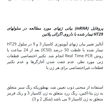
پروفایل (
mRNA
) بیانی ژن
های مورد مطالعه در سلول
های
HT29
تیمار شده با
داروی اگزالی پلاتین
آنالیز تغییر بیان ژن­های آپوپتوزی کاسپاز 3 و 9 در سلول HT29
تیمار شده با غلظت 50 درصد (IC50) بعد از 24 ساعت با
روش Real Time PCR انجام شد. تکثیر اختصاصی قطعات
ژنی مورد نظر، عدم جفت شدن آغازگرها و عدم تکثیر
قطعات غیراختصاصی برای هر ژن با
استفاده از منحنی ذوب تعیین شد، به‫طوری‫که رنگ سبز متعلق
به ژن بتا-اکتین، رنگ زرد متعلق به ژن کاسپاز 3 و رنک قرمز
متعلق به ژن کاسپاز 9 می باشد (شکل 2 و 3).