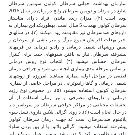
سازمان بهداشت جهانی سرطان کولون سومین سرطان
شایع در مردان و دومین سرطان رایج در زنان در سال 2016
بوده است (۲). میزان زنده ماندن افراد دارای متاستاز
سرطان کولون به‫مدت 5 سال است، به‫طوری‫که این بیماران به
داروهای ضدسرطان نیز مقاومت پیدا می‫کنند (۳). در سال­های
اخیر به‫علت افزایش شیوع مرگ و میر ناشی از سرطان و
نقص روش‫های شیمی درمانی و رادیو درمانی در فرم‫های
پیشرفته سرطان، نیاز به یافتن شیوه‫های جدید برای کنترل
سرطان احساس می‫شود (۴). انتخاب نوع روش درمانی
براساس مرحله بندی بیماری انجام می ‫شود و جراحی درمان
قطعی در مراحل اولیه بیماری می‫باشد. امروزه از روش‫های
شیمی درمانی و گاها رادیوتراپی در مراحل خاصی از بیماری
سرطان کولون استفاده می‫شود (۵). در خصوص نوع رژیم
درمانی و داروهای مصرفی و نیز زمان استفاده از آن
تحقیقات مختلفی در مراکز جراحی سرطان در سرتاسر دنیا
در حال انجام است (۶). داروی اگزالی پلاتین داروی نسل سوم
پلاتینوم ضدسرطان است که جهت درمان سرطان کولون
پیشرفته استفاده می‫شود. اگزالی پلاتین با از بین بردن سلول­
های سرطانی و کند کردن رشد تومور عمل می‌کند اما