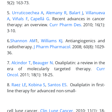
9(2): 163-73.
5.
Urruticoechea A
,
Alemany R
,
Balart J
,
Villanueva
A
,
Viñals F
,
Capellá G
. Recent advances in cancer
therapy: an overview.
Curr Pharm Des.
2010; 16(1):
3-10.
6.
Shannon AM
1,
Williams KJ
. Antiangiogenics and
radiotherapy.
J Pharm Pharmacol.
2008; 60(8): 1029-
36.
7.
Alcindor T
,
Beauger N
. Oxaliplatin: a review in the
era of molecularly targeted therapy.
Curr
Oncol.
2011; 18(1): 18-25.
8.
Raez LE
,
Kobina S
,
Santos ES
. Oxaliplatin in first-
line therapy for advanced non-small-
cell lung cancer.
Clin Lung Cancer.
2010; 11(1): 18-