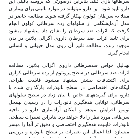
سرطان‫ها بازی کنند. بنابراین درصورتی که پروسه بالینی این
دارو تایید شود، این دارو می‫توانند در موارد بالینی برای بیماران
مبتلا به سرطان کولون به‫کار گرفته شوند. مطالعه حاضر در
مدل آزمایشگاهی از سلول‫های رده سرطانی کولون انجام
گرفت که اثرات ضد سرطان را نشان داد. پیشنهاد می‫شود
برای تایید اثرات ضد سرطان داروی اگزالی پلاتین در بدن
موجود زنده، مطالعه تاثیر آن روی مدل حیوانی و انسانی
انجام گیرد.
به‫دلیل خواص ضدسرطانی داروی اگزالی پلاتین، مطالعه
اثرات ضد سرطانی در سطح پروتئوم از رده سرطانی کولون
برای اکتشافات بیشتر پیشنهاد می‫شود. قابلیت طراحی
لیگاند‫های اختصاصی در سطح نانوذرات بارگذاری شده با
دارو، برای گیرنده‫های خاص با بیان زیاد در سطح سلول‫های
سرطانی، توانایی هدف‫گیری نانوذرات را در رسیدن به‫محل
تومور افزایش می‫دهد و امکان آزادسازی دارو در ناحیه
سرطانی مورد نظر را بالا خواهد برد. بنابراین تغییرات سطحی
نانوذرات قابلیت هدف‫گیری اختصاصی و دقیق تر آن‫ها را میسر
می­سازد. لذا اعمال این تغییرات بر سطح نانوذره و بررسی