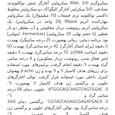
میکروگرم RNA، 5/0 میکرولیتر آغازگر شش نوکلئوتیدی
تصادفی، 5/0 میکرلیتر آغازگر الیگوdT، دو میکرولیتر مخلوط
داکسی نوکلئوتید تری فسفات (10 میلی‫مولار)، یک میکرولیتر
مهارکننده آنزیم RNase (20 واحد در میکرولیتر)، یک
میکرولیتر آنزیم رونوشت بردار معکوس و آب مقطر دو بار
تقطیر (تا حجم نهایی 20 میکرولیتر) (Fermentas، لیتوانی)
بود. برنامه دمایی- زمانی به‫صورت 25 درجه سانتی‫گراد به‫مدت
5 دقیقه (برای اتصال آغازگر)، 42 درجه سانتی‌گراد به‫مدت 60
دقیقه (ساخت cDNA)، 70 درجه سانتی‌گراد به‫مدت 5 دقیقه
(غیر فعال شدن رونوشت بردار معکوس) و 4 درجه سانتی
گراد به‫مدت 5 دقیقه انجام گرفت. پرایمرهای مورد استفاده
برای ژن‌های هدف کاسپاز 3 و 9 بوده و ژن β-actin به‫عنوان
کنترل داخلی مورد استفاده قرار گرفت. توالی آغازگرهای
جلویی و برگشتی ژن هدف کاسپاز 3 به‫صورت 5'-
ATGGGAGCAAGTCAGTGGAC -3' جلویی، دمای 68 درجه
سانتی گراد و 5'-
CGTACCAGAGCGAGATGACA -3' برگشتی، دمای 3/65
درجه سانتی‌گراد بود. توالی آغازگرهای جلویی و برگشتی ژن
هدف کاسپاز 9 به صورت 5'-