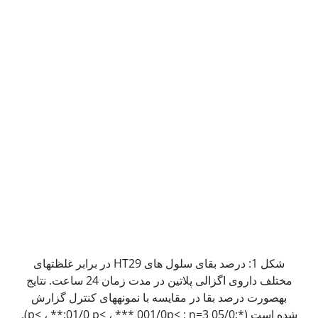
شکل 1: درصد بقای سلول های HT29 در برابر غلظت‫های
مختلف داروی اگزالی پلاتین در مدت زمان 24 ساعت. نتایج
به‫صورت درصد بقا در مقایسه با نمونه‫های کنترل گزارش
شده است (*:05/0­ p<­ ، **:01/0 p< ، *** 001/0p< : n=3).