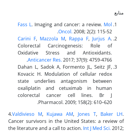
منابع
Fass L
. Imaging and cancer: a review.
Mol
Oncol.
2008; 2(2): 115-52.
Carini F
,
Mazzola M
,
Rappa F
,
Jurjus A
.
Colorectal Carcinogenesis: Role of
Oxidative Stress and Antioxidants.
Anticancer Res.
2017; 37(9): 4759-4766.
Dahan L, Sadok A, Formento JL, Seitz JF,
Kovacic H. Modulation of cellular redox
state underlies antagonism between
oxaliplatin and cetuximab in human
colorectal cancer cell lines. Br J
Pharmacol. 2009; 158(2): 610–620.
4.
Valdivieso M
,
Kujawa AM
,
Jones T
,
Baker LH
.
Cancer survivors in the United States: a review of
the literature and a call to action.
Int J Med Sci.
2012;