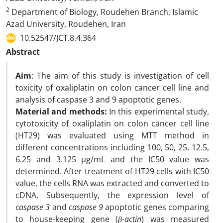
2
Department of Biology, Roudehen Branch, Islamic
Azad University, Roudehen, Iran
10.52547/JCT.8.4.364
Abstract
Aim
: The aim of this study is investigation of cell
toxicity of oxaliplatin on colon cancer cell line and
analysis of caspase 3 and 9 apoptotic genes.
Material and methods:
In this experimental study,
cytotoxicity of oxaliplatin on colon cancer cell line
(HT29) was evaluated using MTT method in
different concentrations including 100, 50, 25, 12.5,
6.25 and 3.125 µg/mL and the IC50 value was
determined. After treatment of HT29 cells with IC50
value, the cells RNA was extracted and converted to
cDNA. Subsequently, the expression level of
caspase 3
and
caspase
9
apoptotic genes comparing
to house-keeping gene (
β-actin
) was measured