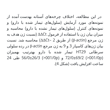
در این مطالعه، اختلاف چرخه‌های آستانه به‫دست آمده از
نمونه‌های مورد آزمایش (سلول‌های تیمار شده با دارو) و
نمونه‌های کنترل (سلول‌های تیمار نشده با دارو) محاسبه و
میزان بیان ژن با استفاده از فرمول ΔΔCt (نسبت ژن‌ هدف به
ژن مرجع (β-actin) از طریق 2 –ΔΔCt) محاسبه شد. نسبت
بیان ژن‌های کاسپاز 3 و 9 به ژن مرجع β-actin در رده سلولی
سرطانی HT29 تیمار شده با دارو به‫ترتیب به‫میزان
(001/0p<) 72/0±69/2 و (001/0p<) 56/0±26/3 طی 24
ساعت افزایش یافت (شکل 4).