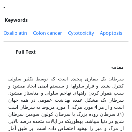
-
Keywords
Oxaliplatin
Colon cancer
Cytotoxicity
Apoptosis
Full Text
مقدمه
سرطان یک بیماری پیچیده است که توسط تکثیر سلولی
کنترل نشده و فرار سلول­ها از سیستم ایمنی ایجاد می‫شود و
سبب هموار کردن راه‫های تهاجم سلولی و متاستاز می‫شود.
سرطان یک مشکل عمده بهداشت عمومی در همه جهان
است و از هر 4 مورد مرگ، 1 مورد مربوط به سرطان است
(۱). سرطان روده بزرگ یا سرطان کولون سومین سرطان
شایع در دنیا می‫باشد، به‫طوری‫که در ایالات متحده درصد بالایی
از مرگ و میر را به‫خود اختصاص داده است. بر طبق آمار