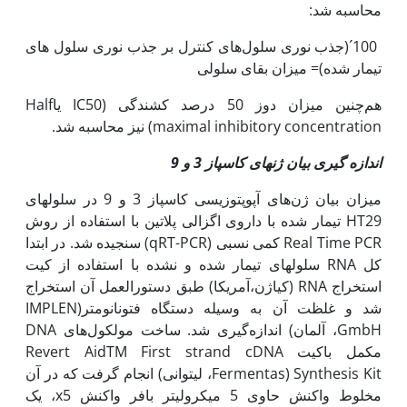
محاسبه شد:
100´(جذب نوری سلول‌های کنترل بر جذب نوری سلول های
تیمار شده)= میزان بقای سلولی
هم‌چنین میزان دوز 50 درصد کشندگی (IC50 یاHalf
maximal inhibitory concentration) نیز محاسبه شد.
اندازه گیری بیان ژن
های کاسپاز 3 و 9
میزان بیان ژن‌های آپوپتوزیسی کاسپاز 3 و 9 در سلول‫های
HT29 تیمار شده با داروی اگزالی پلاتین با استفاده از روش
Real Time PCR کمی نسبی (qRT-PCR) سنجیده شد. در ابتدا
کل RNA سلول­های تیمار شده و نشده با استفاده از کیت
استخراج RNA (کیاژن،آمریکا) طبق دستورالعمل آن استخراج
شد و غلظت آن به وسیله دستگاه فتونانومتر(IMPLEN
GmbH، آلمان) اندازه‌گیری شد. ساخت مولکول‌های DNA
مکمل باکیت Revert AidTM First strand cDNA
Synthesis Kit (Fermentas، لیتوانی) انجام گرفت که در آن
مخلوط واکنش حاوی 5 میکرولیتر بافر واکنش x5، یک