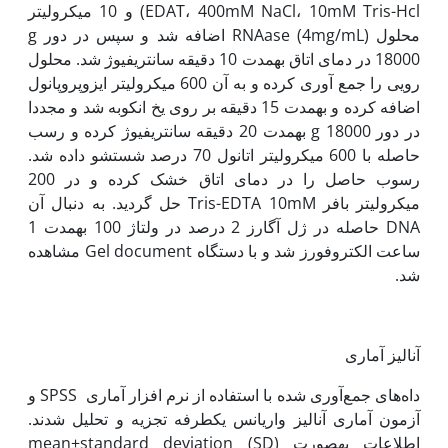
EDAT، 400mM NaCl، 10mM Tris-Hcl) و 10 میکرولیتر
محلول RNAase (4mg/mL)‌ اضافه شد و سپس در دور g
18000 در دمای اتاق به‫مدت 10 دقیقه سانتریفیوژ شد. محلول
رویی را جمع آوری کرده و به آن 600 میکرولیتر ایزوپروپانول
اضافه کرده و به‫مدت 15 دقیقه بر روی یخ انکوبه شد و مجددا
در دور g 18000 به‫مدت 20 دقیقه سانتریفیوژ کرده و رسب
حاصله با 600 میکرولیتر اتانول 70 درصد شستشو داده شد.
رسوب حاصل را در دمای اتاق خشک کرده و در 200
میکرولیتر بافر Tris-EDTA 10mM حل گردید. به دنبال آن
DNA حاصله در ژل آگارز 2 درصد در ولتاژ 100 به‫مدت 1
ساعت الکتروفورز شد و با دستگاه Gel document مشاهده
شد.
آنالیز آماری
داه‌های جمع‌آوری شده با استفاده از نرم افزار آماری SPSS و
آزمون‌ آماری آنالیز واریانس یک‫طرفه تجزیه و تحلیل شدند.
اطلاعات به‫صورت mean±standard deviation (SD)