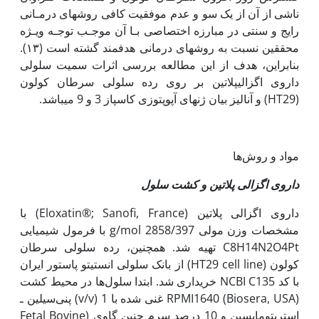
ناشی از آن از یک سو و عدم موفقیت کافی روش­های درمـانی
رایج و سنتی در مبارزه اختصاصی بـا آن موجـب توجـه ویـژه
محققین نسبت به روش­های درمانی هدفمند گشته است (۱۳).
بنابراین، هدف از این مطالعه بررسی اثرات سمیت سلولی
داروی اگزالی­پلاتین بر روی رده سلولی سرطان کولون
(HT29) و آنالیز بیان ژن­های آپوپتوزی کاسپاز 3 و 9 می­باشد.
مواد و روش‌ها
داروی اگزالی پلاتین و کشت سلول
داروی اگزالی پلاتین (Eloxatin®; Sanofi, France) با
مشخصات وزن مولی g/mol 2858/397 با فرمول شیمیایی
C8H14N2O4Pt تهیه شد. هم‫چنین، رده سلولی سرطان
کولون (HT29 cell line) از بانک سلولی انستیتو پاستور ایران
با کد NCBI C135 خریداری شد. ابتدا سلول‌ها در محیط کشت
RPMI1640 (Biosera, USA) غنی شده با 1 (v/v) پنی‌سیلین ـ
استرپتومایسین و 10 درصد سرم جنین گاوی (Fetal Bovine