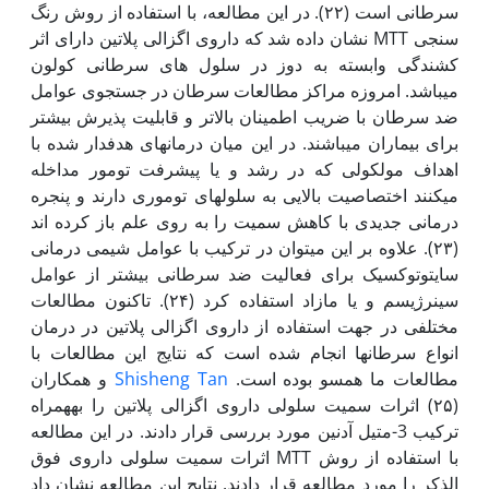
سرطانی است (۲۲). در این مطالعه، با استفاده از روش رنگ
سنجی MTT نشان داده شد که داروی اگزالی پلاتین دارای اثر
کشندگی وابسته به دوز در سلول های سرطانی کولون
می‫باشد. امروزه مراکز مطالعات سرطان در جستجوی عوامل
ضد سرطان با ضریب اطمینان بالاتر و قابلیت پذیرش بیشتر
برای بیماران می‫باشند. در این میان درمان‫های هدف‫دار شده با
اهداف مولکولی که در رشد و یا پیشرفت تومور مداخله
می‫کنند اختصاصیت بالایی به سلول‫های توموری دارند و پنجره
درمانی جدیدی با کاهش سمیت را به‫ روی علم باز کرده اند
(۲۳). علاوه بر این می‫توان در ترکیب با عوامل شیمی درمانی
سایتوتوکسیک برای فعالیت ضد سرطانی بیشتر از عوامل
سینرژیسم و یا مازاد استفاده کرد (۲۴). تاکنون مطالعات
مختلفی در جهت استفاده از داروی اگزالی پلاتین در درمان
انواع سرطان‫ها انجام شده است که نتایج این مطالعات با
مطالعات ما همسو بوده است.
Shisheng Tan
و همکاران
(۲۵) اثرات سمیت سلولی داروی اگزالی پلاتین را به‫همراه
ترکیب 3-متیل آدنین مورد بررسی قرار دادند. در این مطالعه
با استفاده از روش MTT‌ اثرات سمیت سلولی داروی فوق
الذکر را مورد مطالعه قرار دادند. نتایج این مطالعه نشان داد