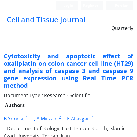
Login
Register
Persian
Cell and Tissue Journal
Quarterly
Cytotoxicity and apoptotic effect of
oxaliplatin on colon cancer cell line (HT29)
and analysis of caspase 3 and caspase 9
gene expression using Real Time PCR
method
Document Type : Research - Scientific
Authors
1
2
1
B Yonesi,
, A Mirzaie
E Aliasgari
1
Department of Biology, East Tehran Branch, Islamic
Azad University, Tehran, Iran