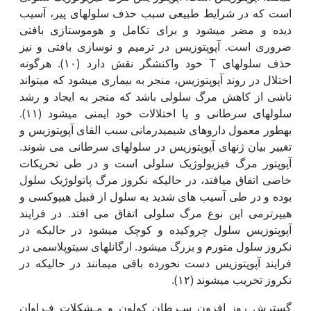
است که در شرایط طبیعی سبب حذف سلول‫های پیر، آسیب
دیده و مضر می‫شود و برای تکامل و هوموستازی بافتی
ضروری است. آپوپتوزیس در ترمیم و نوسازی بافتی و نیز
حذف سلول‫های T خود واکنش­گر نقش دارد (۱۰). هرگونه
اختلال در روند آپوپتوزیس، منجر به بیماری می‫شود که می‫تواند
ناشی از کاهش مرگ سلولی باشد که منجر به ایجاد و رشد
سلول‫های سرطانی و یا اختلالات خود ایمنی می‫شود (۱۱).
به‫طور معمول داروهای شیمی­درمانی سبب القای آپوپتوزیس و
تغییر بیان ژن­های آپوپتوزیس در سلول‫های سرطانی می شوند.
آپوپتوز مرگ فیزیولوژیک سلولی است و در طی تحریکات
خاصی اتفاق می­افتد، در حالی‫که نکروز مرگ پاتولوژیک سلول
بوده و در طی آسیب های شدید به سلول از قبیل هیپوکسی و
هیپرترمی این نوع مرگ سلولی اتفاق می افتد. در فرایند
آپوپتوزیس سلول چروکیده و کوچک می‫شود در حالی‫که در
نکروز سلول متورم و بزرگ می‫شود. ارگانل‫های سیتوپلاسمی در
فرایند آپوپتوزیس دست نخورده باقی می‫مانند در حالی‫که در
نکروز تخریب می‫شوند (۱۲).
گسترش روز افزون سـرطان کولون و مـشکلات فـراوان