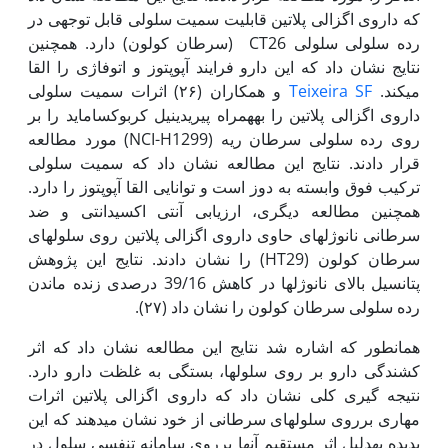
که داروی اگزالی پلاتین قابلیت سمیت سلولی قابل توجهی در
رده سلولی سلولی CT26 (سرطان کولون) دارد. هم‫چنین
نتایج نشان داد که این دارو فرایند آپوپتوز و اتوفاژی را القا
می‫کند.
Teixeira SF
و همکاران (۲۶) اثرات سمیت سلولی
داروی اگزالی پلاتین را به‫همراه پیریدینیل کربوکساماید را بر
روی رده سلولی سرطان ریه (NCI-H1299) مورد مطالعه
قرار دادند. نتایج این مطالعه نشان داد که سمیت سلولی
ترکیب فوق وابسته به دوز است و توانایی القا آپوپتوز را دارد.
همچنین مطالعه دیگری، ارزیابی آنتی اکسیدانتی و ضد
سرطانی نانوژل‫های حاوی داروی اگزالی پلاتین روی سلول‫های
سرطان کولون (HT29) را نشان دادند. نتایج این پژوهش
پتانسیل بالای نانوژل‫ها در کاهش 39/16 درصدی زنده ماندن
رده سلولی سرطان کولون را نشان داد (۲۷).
همان‫طور که اشاره شد نتایج این مطالعه نشان داد که اثر
کشندگی دارو بر روی سلول‫ها، بستگی به غلظت دارو دارد.
نتیجه گیری کلی نشان داد که داروی اگزالی پلاتین اثرات
مهاری برروی سلول‫های سرطانی از خود نشان می‫دهند که این
پدیده به‫دلیل اثر مستقیم آن‫ها برروی سامانه تنفسی سلول در