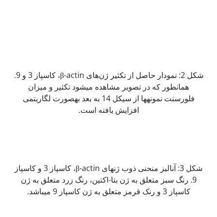
شکل 2: نمودار حاصل از تکثیر ژن‌های β-actin، کاسپاز 3 و 9.
همان‫طور که در تصویر مشاهده می‫شود تکثیر و میزان
فلورسنت نمونه‫ها از سیکل 14 به بعد به‫صورت لگاریتمی
افزایش یافته است.
شکل 3: آنالیز منحنی ذوب ژنهای β-actin، کاسپاز 3 و کاسپاز
9. رنگ سبز متعلق به ژن بتا-اکتین، رنگ زرد متعلق به ژن
کاسپاز 3 و رنک قرمز متعلق به ژن کاسپاز 9 می‫باشد.