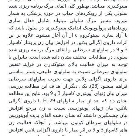
میتوکندری می‫باشد. به‫طور کلی القای مرگ برنامه ریزی شده
سلولی یکی از رویکردهای جذاب در حوزه پزشکی به شمار
می‫رود. مسیر مرگ سلولی می‫تواند شامل فعال سازی
رویدادهای پروآپوپتوتیک اندامک میتوکندری در سلول باشد که
با آزاد سازی سیتوکروم c از آن آغاز می‫شود. علاوه بر این
اثرات داروی اگزالی پلاتین در افزایش بیان ژن پروتئاز کاسپاز
3 و 9 در سلول‫های سرطانی و القای مرگ برنامه ریزی شده
سلولی در مطالعات مختلف نشان داده شده است. بنابراین با
توجه به میزان فعالیت بالای میتوکندری در فرایند تنفس
سلول‫های سرطانی نسبت به سلول‫های طبیعی، بستر مناسبی
برای داروی اگزالی پلاتین جهت تخریب سلول‫های سرطانی
فراهم می­شود (28). یکی دیگر از اهداف این مطالعه بررسی
میزان بیان ژن‫های آپوپتوزی کاسپاز 3 و 9 بود. نتایج این مطالعه
نشان داد که بعد از تیمار سلول‫های HT29 با داروی اگزالی
پلاتین، بیان ژن‫های آپوپتوزیسی نسبت به ژن مرجع افزایش
بیان چشم‫گیری داشتند که نشان دهنده القای پدیده آپوپتوزیس
در سلول‫های سرطان کولون می‫باشد. از آنجاکه فعالیت ژن
های کاسپاز 3 و 9 در اثر تیمار با داروی اگزالی پلاتین افزایش