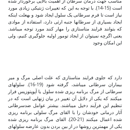
مناسب جهت درمان سرطان از اهمیت بالایی برخوردار شده
است (15-14). با توجه به این که تغییرات ژنتیکی زیادی مورد
نیاز است تا فرم سرطانی یک سلول ایجاد شود و به‫علت اینکه
ایجاد بسیاری از سرطان‫ها جنبه ارثی دارد، استفاده از موادی
که بتوانند فرایند متاستازی را مهار کنند مورد توجه می‫باشد.
یعنی اگرچه نمی‫توان از ایجاد تومور اولیه جلوگیری کنیم، ولی
این امکان وجود
دارد که جلوی فرایند متاستازی که علت اصلی مرگ و میر
بیماران سرطانی می‫باشد، گرفته شود (19-16). سلول‫های
سرطانی از مرگ برنامه ریزی شده سلول یا آپوپتوزیس فرار
می‫کنند که یکی از دلایل آن تغییر در بیان ژن‫هایی است که در
تنظیم این فرآیند دخیل می‫باشند. بیشتر عوامل ضدسرطانی
آثار درمانی خودشان را با القای مرگ سلولی برنامه ریزی
شده اعمال می‫کنند (21-20). القای مرگ برنامه ریزی شده
یکی از مهم‫ترین روش‫ها در از بین بردن بدون عارضه سلول‫های