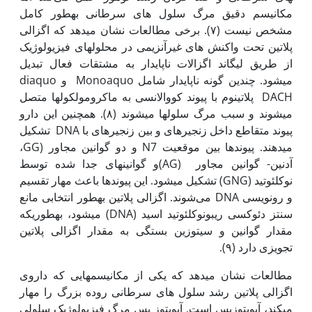
مکانیسم دقیق مرگ سلول های سرطانی به‫طور کامل
مشخص نیست (۷). برخی مطالعات نشان می­دهد که اگزالی
پلاتین تحت واکنش‫ های غیرآنزیمی در محلول­های فیزیولوژیک
از طریق لیگاند اگزالات ناپایدار به مشتقات فعال تبدیل
می‫شود. چندین گونه ناپایدار شامل Monoaquo و diaquo
DACH پلاتینوم با پیوند کووالانسی به ماکرومولکول­ها متصل
می‫شوند و سبب مرگ سلول‫ها می‫شوند (۸). هم‫چنین این دارو
پیوند متقاطع داخل زنجیره‫ای و بین زنجیره‫ای با DNA تشکیل
می‫دهند. پیوندها بین موقعیت N7 و دو گوانین مجاور (GG،
آدنین- گوانین مجاور (AG)و گوانین‫های جدا شده توسط
نوکلئوتید (GNG) تشکیل می‫شود. این پیوندها باعث مهار تقسیم
و رونویسی DNA می‌شوند. اگزالی پلاتین به‫طور انتخابی مانع
سنتز دئوکسی ریبونوکلئوتید اسید (DNA) می‫شود، به‫طوری‫که
مقدار گوانین و سیتوزین بستگی به مقدار اگزالی پلاتین
تجویزی دارد (۹).
مطالعات نشان می‫دهد که یکی از مکانیسم­هایی که داروی
اگزالی پلاتین رشد سلول های سرطانی روده بزرگ را مهار
می‫کند، آپوپتوزیس است. آپوپتوز یس مرگ فیزیولوژیک سلولی