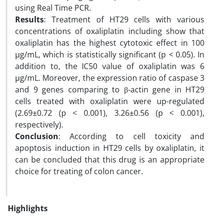
using Real Time PCR.
Results
: Treatment of HT29 cells with various
concentrations of oxaliplatin including show that
oxaliplatin has the highest cytotoxic effect in 100
µg/mL, which is statistically significant (p < 0.05). In
addition to, the IC50 value of oxaliplatin was 6
µg/mL. Moreover, the expression ratio of caspase 3
and 9 genes comparing to β-actin gene in HT29
cells treated with oxaliplatin were up-regulated
(2.69±0.72 (p < 0.001), 3.26±0.56 (p < 0.001),
respectively).
Conclusion
: According to cell toxicity and
apoptosis induction in HT29 cells by oxaliplatin, it
can be concluded that this drug is an appropriate
choice for treating of colon cancer.
Highlights