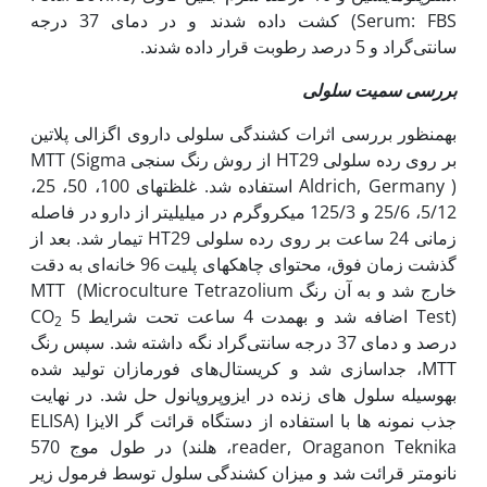
Serum: FBS) کشت داده شدند و در دمای 37 درجه
سانتی‌گراد و 5 درصد رطوبت قرار داده شدند.
بررسی سمیت سلولی
به‫منظور بررسی اثرات کشندگی سلولی داروی اگزالی پلاتین
بر روی رده سلولی HT29 از روش رنگ سنجی MTT (Sigma
Aldrich, Germany ) استفاده شد. غلظت­های 100، 50، 25،
5/12، 25/6 و 125/3 میکروگرم در میلی‫لیتر از دارو در فاصله
زمانی 24 ساعت بر روی رده سلولی HT29 تیمار شد. بعد از
گذشت زمان فوق، محتوای چاهک‫های پلیت 96 خانه‌ای به دقت
خارج شد و به آن رنگ MTT (Microculture Tetrazolium
Test) اضافه شد و به‫مدت 4 ساعت تحت شرایط CO
5
2
درصد و دمای 37 درجه سانتی‌گراد نگه داشته شد. سپس رنگ
MTT، جداسازی شد و کریستال‌های فورمازان تولید شده
به‫وسیله سلول های زنده در ایزوپروپانول حل شد. در نهایت
جذب نمونه ها با استفاده از دستگاه قرائت گر الایزا (ELISA
reader, Oraganon Teknika­، هلند) در طول موج 570
نانومتر قرائت شد و میزان کشندگی سلول توسط فرمول زیر