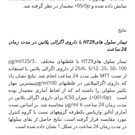
نمایش داده شده و 05/0­p< معنی‫دار در نظر گرفته شد.
نتایج
تیمار سلول های
HT29
با داروی اگزالی پلاتین در مدت زمان
24 ساعت
تیمار سلول هایHT29 با غلظت‫های مختلف µg/ml125/3،
25/6، 5/12، 25، 50، 100 از داروی اگزالی پلاتین با استفاده
از تست MTT طی مدت 24 ساعت انجام شد. نتایج نشان داد
که داروی اگزالی­پلاتین در غلظت­های µg/ml100بیشترین مهار
تکثیر سلولی را داشته اند که از لحاظ آماری معنی‫دار بوده
است (001/0p<). میزان IC50 برای داروی اگزالی پلاتین در
مدت زمان 24 ساعت µg/ml 6 محاسبه شد. بر اساس تست
آماری آنالیز واریانس یک‫طرفه گروه­های تست با گروه کنترل
مورد مقایسه قرار گرفته است. نتایج حاصل از بقای سلول‫ها
در مدت زمان 24 ساعت در شکل 1 نشان داده شده است.