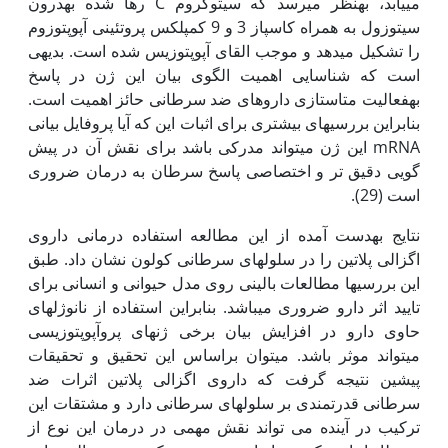
می‫یابد، به‫نظر می‫رسد که سیتوکروم C‌ رها شده به‫درون
سیتوزول به همراه کاسپاز 3 و 9 کمپلکس پروتئینی آپوپتوزوم
را تشکیل می‫دهد و موجب القای آپوپتوزیس شده است. بدیهی
است که شناسایی اهمیت الگوی بیان این ژن در پاسخ
به‫فعالیت متاستازی داروهای ضد سرطانی حائز اهمیت است.
بنابراین بررسی‫های بیشتری برای اثبات این که آیا پروفایل بیانی
mRNA این ژن می‫تواند مدرکی باشد برای نقش آن در پیش
گویی دقیق تر و اختصاصی پاسخ سرطان به درمان ضروری
است (29).
نتایج به‫دست آمده از این مطالعه استفاده درمانی داروی
اگزالی پلاتین را در سلول‫های سرطانی کولون نشان داد. طبق
این بررسی‫ها مطالعات بالینی روی مدل حیوانی و انسانی برای
تایید اثر دارو ضروری می‫باشد. بنابراین استفاده از نانوژل‫های
حاوی دارو در افزایش بیان برخی ژن‫های پروآپوپتوزیسی
می‫تواند موثر باشد. می‫توان براساس این تحقیق و تحقیقات
پیشین نتیجه گرفت که داروی اگزالی پلاتین اثرات ضد
سرطانی قدرتمندی بر سلول‫های سرطانی دارد و مشتقات این
ترکیب در آینده می تواند نقش مهمی در درمان این نوع از