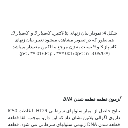
شکل 4: نمودار بیان ژن‫های
بتا-اکتین، کاسپاز 3
و
کاسپاز 9.
همان‫طور که در تصویر مشاهده می‫شود تغییر بیان ژن‫های
کاسپاز 3 و 9 نسبت به ژن مرجع بتا-اکتین معنی‫دار می‫باشد.
(*:05/0­ p<­ ، **:01/0< p ، *** 001/0p< : n=3).
آزمون قطعه قطعه شدن
DNA
نتایج حاصل از تیمار سلول‫های سرطانی HT29 با غلظت IC50
داروی اگزالی پلاتین نشان داد که این دارو موجب القا قطعه
قطعه شدن DNA ژنومی سلول‫های سرطانی می شود. قطعه