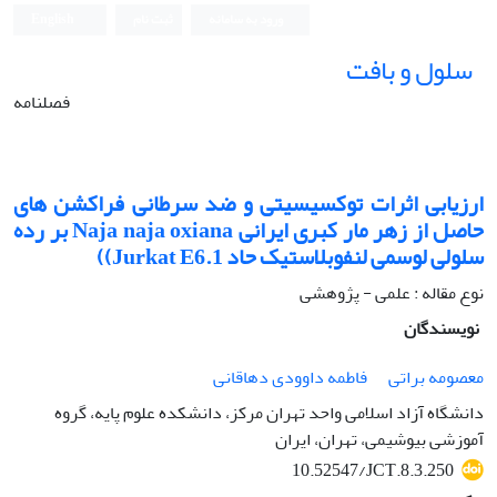
ورود به سامانه
ثبت نام
English
سلول و بافت
فصلنامه
ارزیابی اثرات توکسیسیتی و ضد سرطانی فراکشن های
حاصل از زهر مار کبری ایرانی Naja naja oxiana بر رده
سلولی لوسمی لنفوبلاستیک حاد Jurkat E6.1))
نوع مقاله : علمی - پژوهشی
نویسندگان
معصومه براتی
فاطمه داوودی دهاقانی
دانشگاه آزاد اسلامی واحد تهران مرکز، دانشکده علوم پایه، گروه
آموزشی بیوشیمی، تهران، ایران
10.52547/JCT.8.3.250