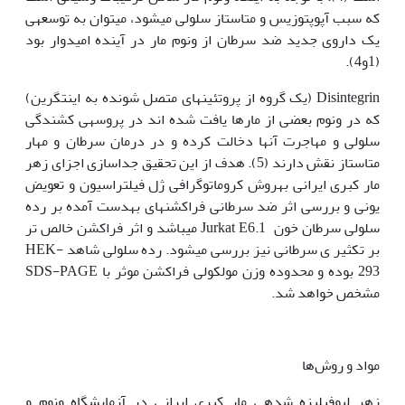
که سبب آپوپتوزیس و متاستاز سلولی می‫شود، می‫توان به توسعه‫ی
یک داروی جدید ضد سرطان از ونوم مار در آینده امیدوار بود
(1و4).
Disintegrin (یک گروه از پروتئین‫های متصل شونده به اینتگرین)
که در ونوم بعضی از مارها یافت شده اند در پروسه‫ی کشندگی
سلولی و مهاجرت آن‫ها دخالت کرده و در درمان سرطان و مهار
متاستاز نقش دارند (5). هدف از این تحقیق جداسازی اجزای زهر
مار کبری ایرانی به‫روش کروماتوگرافی ژل فیلتراسیون و تعویض
یونی و بررسی اثر ضد سرطانی فراکشن‫های به‫دست آمده بر رده
سلولی سرطان خون Jurkat E6.1 می‫باشد و اثر فراکشن خالص تر
بر تکثیر ی سرطانی نیز بررسی می‫شود. رده سلولی شاهد HEK-
293 بوده و محدوده وزن مولکولی فراکشن موثر با SDS-PAGE
مشخص خواهد شد.
مواد و روش‌ها
زهر لیوفیلیزه شده‫ی مار کبری ایرانی در آزمایشگاه ونوم و