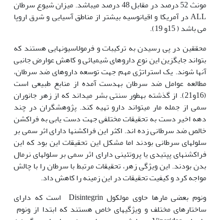
مونث 52 درصد در مقابل 48 درصد می‫باشد. میزان شیوع سرطان
ALL در آمریکا و اقیانوسیه بیشتر از مناطق آسیایی و شرق اروپا
می باشد ( 15و 19).
محققین در پی رسیدن به ترکیبات و فرمولاسیون‫هایی هستند که
بتواند جایگزین این نوع داروهای شیمیائی و کاهش عوارض جانبی
آن‫ها شوند. یک استراتژی مهم جهت توسعه داروهای ضد سرطان،
مطالعه عوامل ضد سرطان به‫دست آمده از منابع طبیعی است
(16و21). از گذشته به‫طور سنتی بشر می‫داند که از زهر جانوران
سمی از جمله مار می‫تواند دارو تهیه کند. پژوهشگران در چند
دهه اخیر دست به تحقیقات مختلفی جهت دست یابی به فراکشن
خالص ضد سرطانی زده اند. اکثر این فراکشن‫ها دارای اثر سمی بر
سلول‫های سرطانی بودند اما مشکل این تحقیقات این بود که این
فراکشن‫های پپتیدی یا پروتئینی دارای اثر سمی بر سلول‫های نرمال
بدن بودند. این ویژگی زهر، تحقیقات مرتبط با سرطان را با چالش
مواجه کرد و کیفیت تحقیقات در این زمینه را کاهش داد.
ونوم بعضی مارها حاوی مولکول Disintegrin است که دارای
ساختار‫های مختلف و ویژگی‫های خاص هستند که ابتدا از ونوم