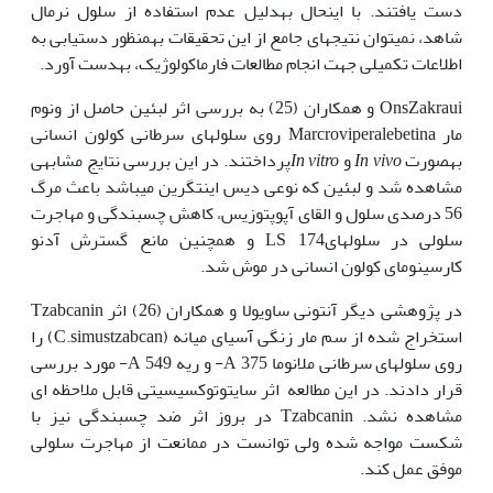
دست یافتند. با این‫حال به‫دلیل عدم استفاده از سلول نرمال
شاهد‫، نمی‫توان نتیجه‫ای جامع از این تحقیقات به‫منظور دست‫یابی به
اطلاعات تکمیلی جهت انجام مطالعات فارماکولوژیک‫، به‫دست آورد.
OnsZakraui و همکاران (25) به بررسی اثر لبئین حاصل از ونوم
مار Marcroviperalebetina روی سلول‫های سرطانی کولون انسانی
به‫صورت
In vivo
و
In vitro
پرداختند. در این بررسی نتایج مشابهی
مشاهده شد و لبئین که نوعی دیس اینتگرین می‫باشد باعث مرگ
56 درصدی سلول و القای آپوپتوزیس، کاهش چسبندگی و مهاجرت
سلولی در سلول‫های174 LS و همچنین مانع گسترش آدنو
کارسینومای کولون انسانی در موش شد.
در پژوهشی دیگر آنتونی ساویولا و همکاران (26) اثر Tzabcanin
استخراج شده از سم مار زنگی آسیای میانه (C.simustzabcan) را
روی سلول‫های سرطانی ملانوما 375 A- و ریه 549 A- مورد بررسی
قرار دادند. در این مطالعه اثر سایتوتوکسیسیتی قابل ملاحظه ای
مشاهده نشد. Tzabcanin در بروز اثر ضد چسبندگی نیز با
شکست مواجه شده ولی توانست در ممانعت از مهاجرت سلولی
موفق عمل کند.