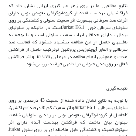
نتایج مطالعه‫ی ما بر روی زهر مار کبری ایرانی نشان داد که
فراکشن‫های به‫دست آمده از کروماتوگرافی تعویض یونی دارای
اثرات ضد سرطانی به‫صورت اثر سمیت سلولی و کشندگی بر روی
سلول‫های سرطان خون Jurkat E6.1است، در حالی‫که بر سلول‫های
نرمال ، دارای حداقل اثرات سمیت سلولی است و با توجه به
یافته‫های حاصل از این مطالعه پیشنهاد می‫شود که فعالیت ضد
سرطانی و القای آپوپتوزیس پروتئین نوترکیب حاصل از فراکشن
هدف و همچنین انجام مطالعه در مرحله‫ی
In vivo
و اثر فراکشن
فعال بر روی مدل حیوانی در ادامه‫ی فرآیند بررسی شود.
نتیجه گیری
با توجه به نتایج نشان داده شده از سمیت 43 درصدی بر روی
سلول‫های سرطان Jurkat E6.1و اثر سمیت کم (8 درصد) فراکشن2
Fحاصل از کروماتوگرافی تعویض یونی بر رده ی سلول‫های شاهد،
می‫توان بیان داشت که فراکشن به‫دست آمده دارای اثر
سیتوتوکسیک و کشندگی قابل ملاحظه ای بر روی سلول Jurkat