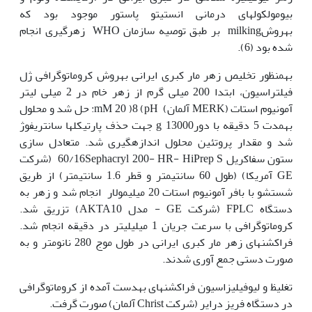
بیومولکول‫های درمانی انستیتو پاستور موجود بود که
به‫روشmilking بر طبق توصیه سازمان WHO زهرگیری انجام
شده بود (6).
به‫منظور تخلیص زهر مار کبری ایرانی به‫روش کروماتوگرافی ژل
فیلتراسیون، ابتدا 200 میلی گرم از زهر خام در 2 میلی لیتر
آمونیوم استات (MERK آلمان) mM 20 )8 (pH: حل شد و محلول
به‫مدت 5 دقیقه با دورg 13000 جهت حذف پارتیکل‫ها سانتریفوژ
شد و مقدار پروتئین محلول اندازه‫گیری شد. متعادل سازی
ستون سفاکریل 60/16Sephacryl 200- HR- HiPrep S (شرکت
GE آمریکا) (طول 60 سانتی‫متر و قطر 1.6 سانتی‫متر) از طریق
شستشو با بافر آمونیوم استات 20 میلی‫مولار انجام شد و زهر به
دستگاه FPLC (شرکت GE - مدل AKTA10) تزریق شد.
کروماتوگرافی با سرعت جریان 1 میلی‫لیتر در دقیقه انجام شد.
فراکشن‫های زهر مار کبری ایرانی در طول موج 280 نانومتر و به
صورت دستی جمع آوری شدند.
تغلیظ و لیوفیلیزاسیون فراکشن‫های به‫دست آمده از کروماتوگرافی
در دستگاه فریز درایر (شرکت Christ آلمان) صورت گرفت.