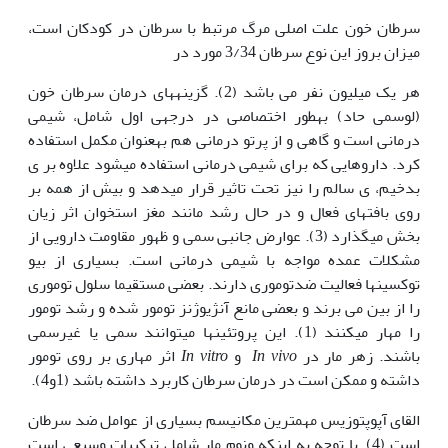
سرطان خون علت اصلی مرگ مرتبط با سرطان در کودکان است،
میزان بروز این نوع سرطان 3/34 مورد در
هر یک میلیون نفر می باشد (2). گزینه‫های درمان سرطان خون
(لوسمی حاد) به‫طور اختصاصی در درجه‫ی اول شامل‫، شیمی
درمانی است و گاهی و از پرتو درمانی هم به‫عنوان مکمل استفاده
کرد. داروهایی که برای شیمی درمانی استفاده می‫شود علاوه بر ی
بدخیم‫، ی سالم را نیز تحت تاثیر قرار می‫دهد و بیش از همه بر
روی بافت‫های فعال و در حال رشد مانند مغز استخوان اثر زیان
بخش می‫گذارد (3). عوارض جانبی سمی و ظهور مقاومت دارویی از
مشکلات عمده مواجه با شیمی درمانی است. بسیاری از بیو
توکسین‫ها فعالیت ضدتوموری دارند. بعضی مستقیما سلول توموری
را از بین می برند و بعضی مانع آنژیوژنز تومور شده و رشد تومور
را مهار می‫کنند (1). این پروتئین‫ها می‫توانند سمی یا غیرسمی
باشند. زهر مار در
In vivo
و
In vitro
اثر مهاری بر روی تومور
داشته و ممکن است در درمان سرطان کاربرد داشته باشد (1و4).
القای آپوپتوزیس مهم‫ترین مکانیسم بسیاری از عوامل ضد سرطان
است (4). با توجه به اینکه ونوم مار شامل ترکیبات وسیعی است