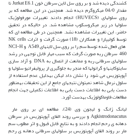
کشندگی دیده شد و بر روی سل لاین سرطان خون Jurkat E6.1 تا
مقدار 04/0 میکروگرم دیده شد. همچنین در این مطالعه که بر
روی سلول‫های (HUVECS) انجام دادند تغییرات مورفولوژیک
سلول‫ها در زیر میکروسکوپ مشاهده شد. در حالی‫که در تحقیق
حاضر، این تغییرات مشاهده نشد. همچنین در طی مطالعه ای که
توسط کولیپارا و همکاران (18) صورت گرفت و اثرات NK cells
های فعال شده توسط سم را بر روی سل لاین‫های A549 و NCI-H
460 سرطان ریه صورت گرفت که سبب مهار قابل توجهی در رشد
سلول‫های سرطانی ریه و ممانعت از اتصال به DNA و آزاد سازی
سایتوکاین‫ها و گرانول‫ها که منجر به جلوگیری از پرولیفراتیو سلول‫ها و
آپوپتوزیس می شود را نشان داد لیکن به‫دلیل عدم استفاده از
سلول نرمال شاهد نمی‫توان نتیجه‫ای جامع از این تحقیقات به‫منظور
دست یابی به اطلاعات دست یابی به اطلاعات تکمیلی جهت انجام
مطالعات فاوماکولوژیک به‫دست آورد.
لیانگ ژانگ و لیجون وی (24)، مطالعه ای بر روی مار
Agkistrodonacutus و بررسی روند القای آپوپتوزیس در سرطان
دهانه ی رحم انجام دادند و به نتایج قابل قبول و اثر مطلوب سم
مار بر روند القای آپوپتوزیس بر سلول‫های سرطانی دهانه ی رحم