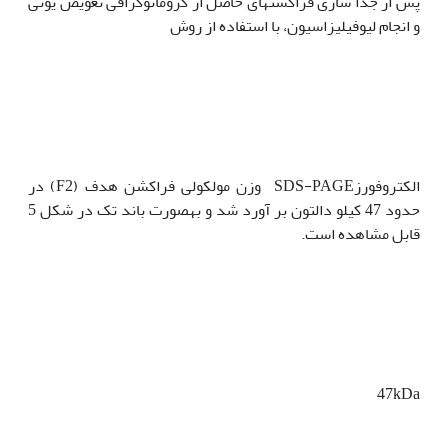
پس از جدا سازی فراکشن‫های حاصل از کروماتوگرافی تعویض یونی
و انجام لیوفیلیزاسیون‫، با استفاده از روش
الکتروفورزSDS-PAGE وزن مولکولی فراکشن هدف (F2) در
حدود 47 کیلو دالتون بر آورد شد و به‫صورت باند تک در شکل 5
قابل مشاهده است.
47kDa