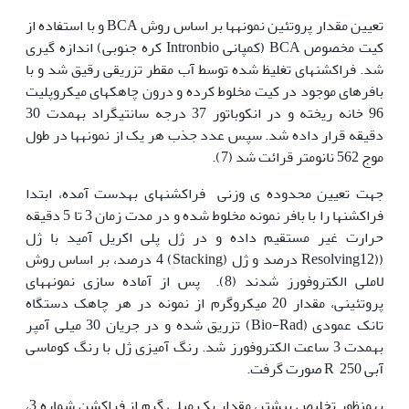
تعیین مقدار پروتئین نمونه‫ها بر اساس روش BCA و با استفاده از
کیت مخصوص BCA (کمپانی Intronbio کره جنوبی) اندازه گیری
شد. فراکشن‫های تغلیظ شده توسط آب مقطر تزریقی­­ رقیق شد و با
بافرهای موجود در کیت مخلوط کرده و درون چاهک‫های میکروپلیت
96 خانه ریخته و در انکوباتور 37 درجه سانتی‫گراد به‫مدت 30
دقیقه قرار داده شد. سپس عدد جذب هر یک از نمونه‫ها در طول
موج 562 نانومتر قرائت شد (7).
جهت تعیین محدوده ی وزنی فراکشن‫های به‫دست آمده، ابتدا
فراکشن‫ها را با بافر نمونه مخلوط شده و در مدت زمان 3 تا 5 دقیقه
حرارت غیر مستقیم داده و در ژل پلی اکریل آمید با ژل
((Resolving12 درصد و ژل (Stacking) 4 درصد، بر اساس روش
لاملی الکتروفورز شدند (8). پس از آماده سازی نمونه‫های
پروتئینی، مقدار 20 میکروگرم از نمونه در هر چاهک دستگاه
تانک عمودی (Bio-Rad) تزریق شده و در جریان 30 میلی آمپر
به‫مدت 3 ساعت الکتروفورز شد. رنگ آمیزی ژل با رنگ کوماسی
آبی 250 R صورت گرفت.
به‫منظور تخلیص بیشتر، مقدار یک میلی گرم از فراکشن شماره 3،