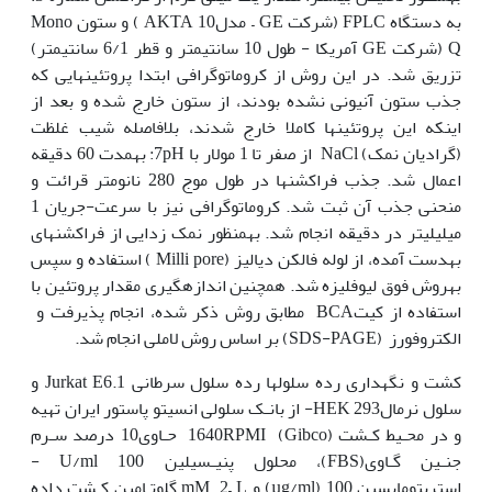
به دستگاه FPLC (شرکت GE – مدل10 AKTA ) و ستون Mono
Q (شرکت GE آمریکا - طول 10 سانتی‫متر و قطر 6/1 سانتی‫متر)
تزریق شد. در این روش از کروماتوگرافی ابتدا پروتئین­هایی که
جذب ستون آنیونی نشده بودند، از ستون خارج شده و بعد از
اینکه این پروتئین‫ها کاملا خارج شدند، بلافاصله شیب غلظت
(گرادیان نمک) NaCl از صفر تا 1 مولار با 7pH: به‫مدت 60 دقیقه
اعمال شد. جذب فراکشن‫ها در طول موج 280 نانومتر قرائت و
منحنی جذب آن ثبت شد. کروماتوگرافی نیز با سرعت-جریان 1
میلی‫لیتر در دقیقه انجام شد. به‫منظور نمک زدایی از فراکشن­های
به‫دست آمده، از لوله فالکن دیالیز (Milli pore ) استفاده و سپس
به‫روش فوق لیوفلیزه شد. همچنین اندازه‫گیری مقدار پروتئین با
استفاده از کیتBCA مطابق روش ذکر شده، انجام پذیرفت و
الکتروفورز (SDS-PAGE) بر اساس روش لاملی انجام شد.
کشت و نگه‫داری رده سلولها رده سلول سرطانی Jurkat E6.1 و
سلول نرمال293 HEK- از بانـک سلولی انسیتو پاستور ایران تهیه
و در محـیط کـشت 1640RPMI (Gibco) حـاوی10 درصد سـرم
جنـین گـاوی‫(FBS)، محلول پنیـسیلین U/ml 100 -
استرپتومایسین µg/ml) 100) و mM 2– L گلوتـامین کـشت داده