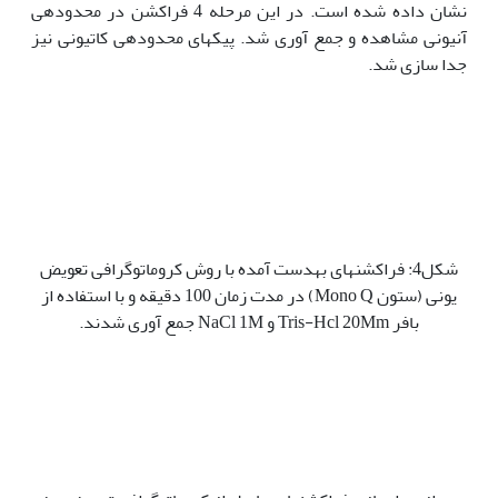
نشان داده شده است. در این مرحله 4 فراکشن در محدوده‫ی
آنیونی مشاهده و جمع آوری شد. پیک‫های محدوده‫ی کاتیونی نیز
جدا سازی شد.
شکل4: فراکشن‫های به‫دست آمده با روش کروماتوگرافی تعویض
یونی (ستون Mono Q) در مدت زمان 100 دقیقه و با استفاده از
بافر Tris-Hcl 20Mm و NaCl 1M جمع آوری شدند.