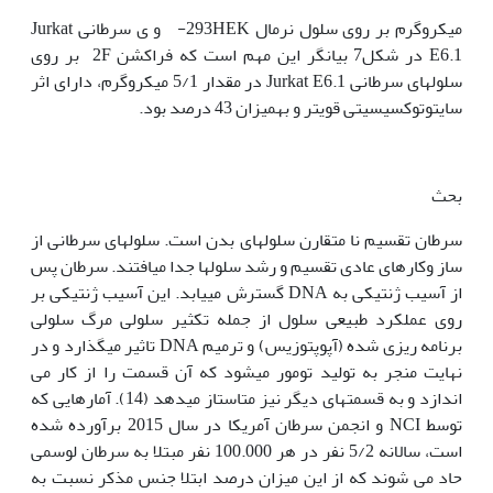
میکروگرم بر روی سلول نرمال 293HEK- و ی سرطانی Jurkat
E6.1 در شکل7 بیانگر این مهم است که فراکشن 2F بر روی
سلول‫های سرطانی Jurkat E6.1 در مقدار 5/1 میکروگرم‫، دارای اثر
سایتوتوکسیسیتی قوی‫تر و به‫میزان 43 درصد بود.
بحث
سرطان تقسیم نا متقارن سلول‫های بدن است. سلول‫های سرطانی از
ساز وکار‫های عادی تقسیم و رشد سلول‫ها جدا می‫افتند. سرطان پس
از آسیب ژنتیکی به DNA گسترش می‫یابد. این آسیب ژنتیکی بر
روی عملکرد طبیعی سلول از جمله تکثیر سلولی مرگ سلولی
برنامه ریزی شده (آپوپتوزیس) و ترمیم DNA تاثیر می‫گذارد و در
نهایت منجر به تولید تومور می‫شود که آن قسمت را از کار می
اندازد و به قسمت‫های دیگر نیز متاستاز می‫دهد (14). آمارهایی که
توسط NCI و انجمن سرطان آمریکا در سال 2015 برآورده شده
است، سالانه 5/2 نفر در هر 100.000 نفر مبتلا به سرطان لوسمی
حاد می شوند که از این میزان درصد ابتلا جنس مذکر نسبت به