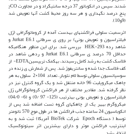
شدند. سپس در انکوباتور 37 درجه سانتی‫گراد و در مجاورت
CO
2
پنج درصد نگه‫داری و هر سه روز محیط کشت آ‫ن‫ها تعویض شد
(9و10).
اثرسمیت سلولی فراکشن‫های به‫دست آمده از کروماتوگرافی (ژل
فیلتراسیون و تعویض یونی) بر روی ی سرطانی Jurkat E6.1 و
شاهد رده 293-HEK بررسی شد. برای این منظور هنگامی‫که
حداقل 70 درصد ی سرطانی Jurkat E6.1 و رده‫ی شاهد در
فلاسک کشت به رشد کامل رسیدند، به‫کمک تریپسینEDTA- از
کف فلاسک جدا شده و سانتریفوژ شد. پس از شمارش ی زنده در
سوسپانسیون سلولی توسط لام نئوبار، تعداد 104×2 سلول به هر
چاهک میکروپلیت 96 خانه منتقل شد و یک گروه کنترل نیز در
نظر گرفته شد. مقادیر مختلف از هر فراکشن کروماتوگرافی ژل
فیلتراسیون و تعویض یونی به‫ترتیب (125- 97 /0) و (6- 04/0)
میکروگرم به‫هر یک از چاهک‫های گروه تست اضافه شد پس از
انکوباسیون 24 ساعته جذب فراکشن ها در طول موج 570 نانومتر
توسط ( دستگاه Epoch شرکت BioTek آمریکا) ثبت شد و به
این‫ترتیب فراکشن موثر و دارای بیشترین اثر سیتوتوکسیک
انتخاب شد.