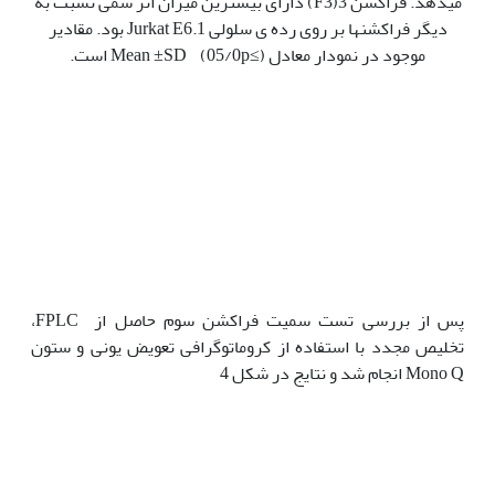
می‫دهد. فراکشن 3(F3) دارای بیشترین میزان اثر سمی نسبت به
دیگر فراکشن‫ها بر روی رده ی سلولی Jurkat E6.1 بود. مقادیر
موجود در نمودار معادل Mean ±SD (05/0p≤) است.
پس از بررسی تست سمیت فراکشن سوم حاصل از FPLC،
تخلیص مجدد با استفاده از کروماتوگرافی تعویض یونی و ستون
Mono Q انجام شد و نتایج در شکل 4