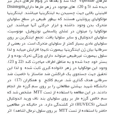
مارهای Viperidae جدا شد و بعد‫ها در ونوم مارهای دیگر نیز
دیده شد (5 و 20). Disintegrin‫های موجود در زهر مارها دارای
افینیتی بالایی جهت چسبیدن به اینتگرین‫ها می‫باشند. اینتگرین‫ها
مولکول‫های پروتئینی هستند که به‫طور طبیعی در سطح سلول‫های
متحرک بدن وجود داشته و ابزار حرکتی آن‫ها می‫باشند. این
مولکول‫ها را می‫توان در غشای پلاسمایی نوتروفیل‫، مونوسیت‫،
سلول‫های اندوتلیال و سایر سلول‫ها یافت. تجمع اینتگرین بر روی
سلول‫های عادی بسیار کمتر از سلول‫های متحرک است. در بعضی از
سرطان‫ها بیان ژن اینتگرین‫ها به‫صورت نابه‫جا افزایش می‫یابد و لذا
سلول به‫صورت غیرطبیعی می‫تواند دارای ویژگی تحرک بوده و از
بستر خود جدا شده و به مناطق اطراف مهاجرت کند (22 و 23).
وجود این مولکول‫ها در زهر خانواده کبری ثابت شده و لذا این
تحقیق جهت جستجوی یک فراکشن ضد متاستاز با خاصیت ضد
سرطانی هدف گذاری شد. مریم کاکنج و همکاران (17) در
دانشگاه شهید بهشتی مطالعاتی را بر روی سم گرزه مار انجام
دادند. در این مطالعه با استفاده از تست MTT مشخص شد که
سم خالص گرزه مار بر روی سلول‫های بند ناف ورید اندوتلیال
انسانی (HUVECS) اثر کشندگی دارد. در حالی‫که در مطالعه‫ی
حاضر با استفاده از تست MTT بر روی سلول نرمال (شاهد) اثر