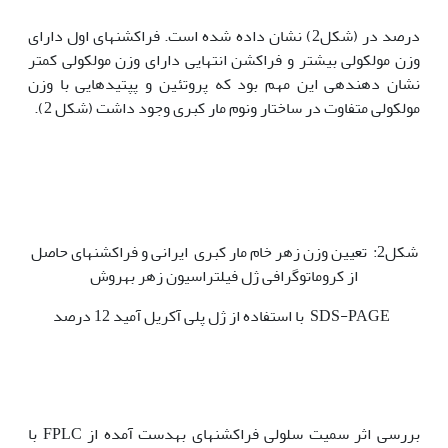
درصد در (شکل2) نشان داده شده است. فراکشن‫های اول دارای
وزن مولکولی بیشتر و فراکشن انتهایی دارای وزن مولکولی کمتر
نشان دهنده‫ی این مهم بود که پروتئین و پپتید‫هایی با وزن
مولکولی متفاوت در ساختار ونوم مار کبری وجود داشت (شکل 2).
شکل2: تعیین وزن زهر خام مار کبری ایرانی و فراکشن‫های حاصل
از کروماتوگرافی ژل فیلتراسیون زهر به‫روش
SDS-PAGE با استفاده از ژل پلی آکریل آمید 12 درصد
بررسی اثر سمیت سلولی فراکشن‫های به‫دست آمده از FPLC با