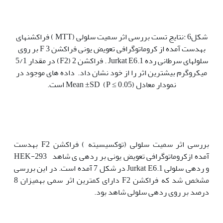
شکل6 :نتایج تست بررسی اثر سمیت سلولی (MTT ) فراکشن‫های
به‫دست آمده از کروماتوگرافی تعویض یونی فراکشن 3 F بر روی
سلول‫های سرطانی رده Jurkat E6.1 . فراکشن 2 (F2) در مقدار 5/1
میکروگرم بیشترین اثر را از خود نشان داد. داده های موجود در
نمودار معادل Mean ±SD (P ≤ 0.05) است.
بررسی اثر سمیت سلولی (توکسیسیته ) فراکشن F2 به‫دست
آمده ازکروماتوگرافی تعویض یونی بر رده‫ی ی شاهد HEK-293
و رده‫ی سلولی Jurkat E6.1 در شکل 7 آمده است. در این بررسی
مشخص شد که فراکشن F2 دارای کمترین اثر سمی به‫میزان 8
درصد بر روی رده‫ی سلولی شاهد‫ بود.