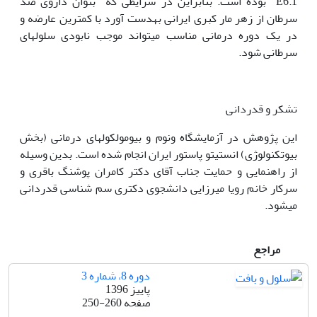
E6.1 بوده است. بنابراین در شرایطی که بتوان داروی ضد
سرطان از زهر مار کبری ایرانی به‫دست آورد با کمترین عارضه و
در یک دوره درمانی مناسب می‫تواند موجب نابودی سلول‫های
سرطانی شود.
تشکر و قدردانی
این پژوهش در آزمایشگاه ونوم و بیومولکول‫های درمانی (بخش
بیوتکنولوژی) انستیتو پاستور ایران انجام شده است. بدین وسیله
از راهنمایی و حمایت جناب آقای دکتر کامران پوشنگ باقری و
سرکار خانم رویا میرزایی دانشجوی دکتری سم شناسی قدردانی
می‫شود.
مراجع
دوره 8، شماره 3
پاییز 1396
صفحه
250-260