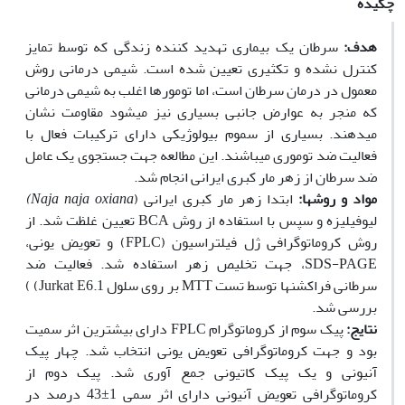
چکیده
هدف:
سرطان یک بیماری تهدید کننده زندگی که توسط تمایز
کنترل نشده و تکثیر‫ی تعیین شده است. شیمی درمانی روش
معمول در درمان سرطان است، اما تومورها اغلب به شیمی درمانی
که منجر به عوارض جانبی بسیاری نیز می‫شود مقاومت نشان
می‫دهند. بسیاری از سموم بیولوژیکی دارای ترکیبات فعال با
فعالیت ضد توموری می‫باشند. این مطالعه جهت جستجوی یک عامل
ضد سرطان از زهر مار کبری ایرانی انجام شد.
مواد و روش
ها:
ابتدا زهر مار کبری ایرانی (
Naja naja oxiana
)
لیوفیلیزه و سپس با استفاده از روش BCA تعیین غلظت شد. از
روش کروماتوگرافی ژل فیلتراسیون (FPLC) و تعویض یونی،
SDS-PAGE، جهت تخلیص زهر استفاده شد. فعالیت ضد
سرطانی فراکشن‫ها توسط تست MTT بر روی سلول Jurkat E6.1) )
بررسی شد.
نتایج:
پیک سوم از کروماتوگرام FPLC دارای بیشترین اثر سمیت
بود و جهت کروماتوگرافی تعویض یونی انتخاب شد. چهار پیک
آنیونی و یک پیک کاتیونی جمع آوری شد. پیک دوم از
کروماتوگرافی تعویض آنیونی دارای اثر سمی 1±43 درصد در