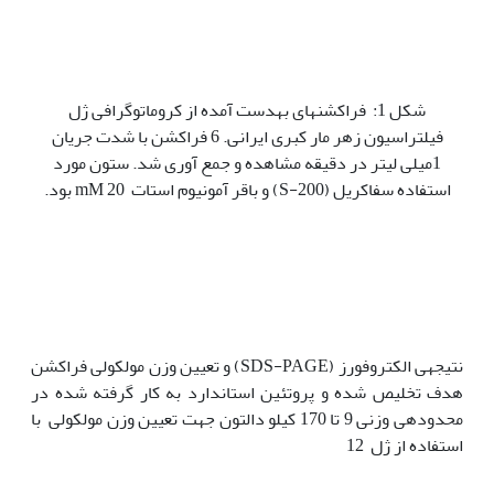
شکل 1: فراکشن‫های به‫دست آمده از کروماتوگرافی ژل
فیلتراسیون زهر مار کبری ایرانی. 6 فراکشن با شدت جریان
1میلی لیتر در دقیقه مشاهده و جمع آوری شد. ستون مورد
استفاده سفاکریل (S-200) و باقر آمونیوم استات 20 mM بود.
نتیجه‫ی الکتروفورز (SDS-PAGE) و تعیین وزن مولکولی فراکشن
هدف تخلیص شده و پروتئین استاندارد به کار گرفته شده در
محدوده‫ی وزنی 9 تا 170 کیلو دالتون جهت تعیین وزن مولکولی با
استفاده از ژل 12