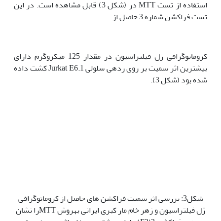
استفاده از تست MTT در (شکل 3) قابل مشاهده است. در این
تست فراکشن شماره 3 حاصل از
کروماتوگرافی ژل فیلتراسیون در مقدار 125 میکروگرم دارای
بیشترین اثر سمیت بر روی رده‫ی سلولی Jurkat E6.1 کشت داده
شده بود (شکل 3).
شکل3: بررسی اثر سمیت فراکشن های حاصل از کروماتوگرافی
ژل فیلتراسیون و زهر خام مار کبری ایرانی به‫روش MTTرا نشان