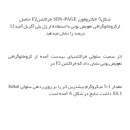
شکل5: الکتروفورز SDS-PAGE فراکشنF2 حاصل
ازکروماتوگرافی تعویض یونی با استفاده از ژل پلی آکریل آمید12
درصد را نشان می‫دهد.
اثر سمیت سلولی فراکشن‫های به‫دست آمده از کروماتوگرافی
تعویض یونی نشان داد که فراکشن F2 در
مقدار 5/1 میکروگرم بیشترین اثر را بر روی رده‫ی سلولی Jurkat
E6.1 داشت. نتایج در شکل 6 آمده است.