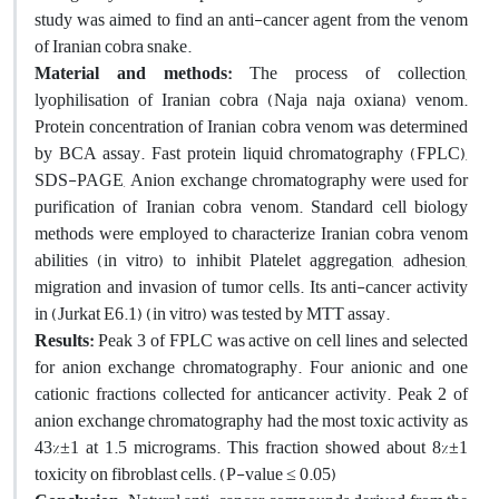
study was aimed to find an anti-cancer agent from the venom
of Iranian cobra snake.
Material and methods:
The process of collection,
lyophilisation of Iranian cobra (Naja naja oxiana) venom.
Protein concentration of Iranian cobra venom was determined
by BCA assay. Fast protein liquid chromatography (FPLC),
SDS-PAGE, Anion exchange chromatography were used for
purification of Iranian cobra venom. Standard cell biology
methods were employed to characterize Iranian cobra venom
abilities (in vitro) to inhibit Platelet aggregation, adhesion,
migration and invasion of tumor cells. Its anti-cancer activity
in (Jurkat E6.1) (in vitro) was tested by MTT assay.
Results:
Peak 3 of FPLC was active on cell lines and selected
for anion exchange chromatography. Four anionic and one
cationic fractions collected for anticancer activity. Peak 2 of
anion exchange chromatography had the most toxic activity as
43%±1 at 1.5 micrograms. This fraction showed about 8%±1
toxicity on fibroblast cells. (P-value ≤ 0.05)