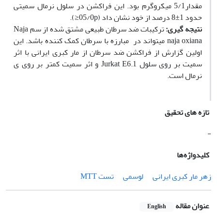
مقدار5/1 میکروگرم بود. این فراکشن در سلول نرمال سمیتی
حدود 1±8 درصد از خود نشان داد (05/0p≤).
نتیجه گیری:
ترکیبات ضد سرطان طبیعی مشتق شده از سم Naja
naja oxiana می‫تواند در مبارزه با سرطان کمک کننده باشد. این
اولین گزارش از فراکشن ضد سرطان از مار کبری ایرانی با اثر
سمیت بر روی سلول Jurkat E6.1 و اثر سمیت کمتر بر روی ی
نرمال است.
تازه های تحقیق
-
کلیدواژه‌ها
زهر مار کبری ایرانی
لوسمی
تست MTT
عنوان مقاله
English