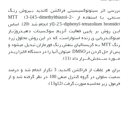
بررسی اثر سیتوتوکسیسیتی فراکشن کاندید بـه‫روش رنـگ
سـنجی، بـا استفاده از MTT (3-[4,5-dimethylthiazol-2-
yl]-2,5-diphenyl-tetrazolium bromide) انجام شد (20). اساس
ایـن روش بر پایه‫ی فعالیت آنزیم سوکـسینات دهیـدروژنـاز
میتوکنـدریایی ی زنده استواراست، که در این روش محلول زرد
رنگ MTT بـه کریستال‫های بنفش رنگ فورمازان تبدیل می‫شود و
پس از حل کردن درDMSO می‫توان آن‫ها را در دستگاه الایزا ریـدر
مـــورد ســـنجش قـــرار داد (11).
برای هر غلظت از فراکشن کاندید، 3 تکرار انجام شد و درصد
سمیت سلولی در گروه کنترل منفی 100 در نظر گرفته شد و از
فرمول زیر محاسبه صورت گرفت (12و13).