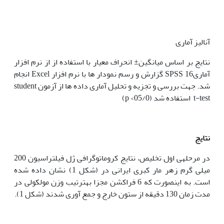
آنالیز آماری
نتایج بر اساس میانگین± انحراف معیار با استفاده از از نرم افزار
آماری16 SPSS گزارش و رسم نمودار ها با نرم افزار Excel انجام
شد. جهت بررسی و تجزیه و تحلیل آماری داده ها از آزمون student
t-test استفاده شد (05/0> p)
نتایج
در مرحله‫ی اول تخلیص، نتایج کروماتوگرافی ژل فیلتراسیون 200
میلی گرم زهر مار کبری ایرانی در (شکل 1) نشان داده شده
است. به این‫صورت که 6 فراکشن مجزا به‫ترتیب وزن مولکولی در
مدت زمان 130 دقیقه از ستون خارج و جمع آوری شدند (شکل 1).