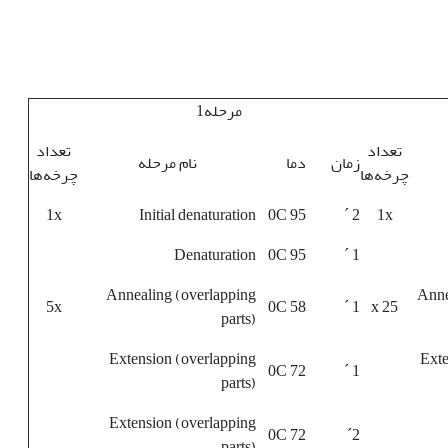
مرحله1
تعداد
تعداد
زمان
دما
نام مرحله
چرخه‌ها
چرخه‌ها
1x
Initial denaturation
95 0C
2 ´
1x
Denaturation
95 0C
1 ´
Annealing (overlapping
Anne
5x
58 0C
1 ´
25 x
parts)
Extension (overlapping
Exte
72 0C
1 ´
parts)
Extension (overlapping
72 0C
2´
parts)