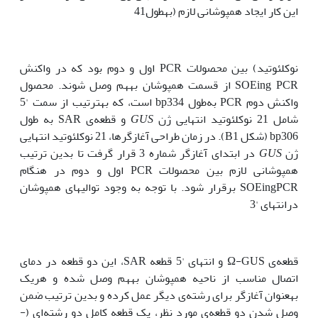
این کار ایجاد همپوشانی لازم (به‫طول41
نوکلئوتید) بین محصولات PCR اول و دوم بود که در واکنش
SOEing PCR از قسمت همپوشان به‫هم وصل شوند. محصول
واکنش دوم PCR به‌طول bp334 است، که به‫ترتیب از سمت '5
شامل 21 نوکلئوتید انتهایی ژن
GUS
و قطعه‌ی SAR به طول
bp306 (شکل B1). در زمان طراحی آغازگرها، 21 نوکلئوتید انتهایی
ژن
GUS
در ابتدای آغازگر شماره 3 قرار گرفت تا بدین ترتیب
همپوشانی لازم بین محصولات PCR اول و دوم در هنگام
SOEingPCR برقرار شود. با توجه به وجود توالیهای همپوشان
درانتهای '3
قطعه‌ی Ω-GUS و انتهای '5 قطعه SAR، این دو قطعه در دمای
اتصال مناسب از ناحیه همپوشان به‫هم وصل شده و هریک
به‫عنوان آغازگر برای رشته‌ی دیگر عمل کرده و بدین ترتیب ضمن
وصل شدن دو قطعه‌ی مورد نظر، یک قطعه کامل دو رشته‌ای (-