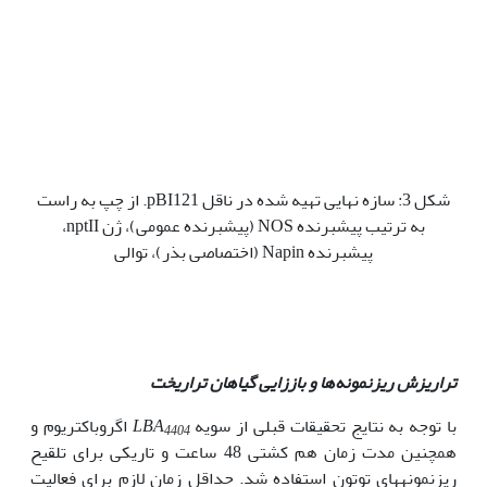
شکل 3: سازه نهایی تهیه شده در ناقل pBI121. از چپ به راست
به ترتیب پیشبرنده NOS (پیشبرنده عمومی)، ژن nptII،
پیشبرنده Napin (اختصاصی بذر)، توالی
تراریزش ریزنمونه‌ها و باززایی گیاهان تراریخت
با توجه به نتایج تحقیقات قبلی از سویه
LBA
اگروباکتریوم و
4404
همچنین مدت زمان هم کشتی 48 ساعت و تاریکی برای تلقیح
ریزنمونه‫های توتون استفاده شد. حداقل زمان لازم برای فعالیت