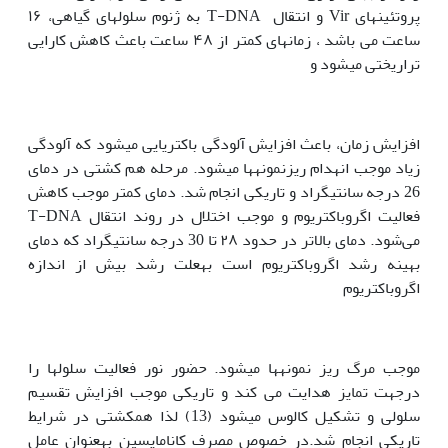
پروتئین‫های Vir و انتقال T-DNA به ژنوم سلول‫های گیاهی، ۱۶
ساعت می باشد ، زمان‫های کمتر از ۴۸ ساعت باعث کاهش کارایی
تراریختی می‫شود و
افزایش زمان، باعث افزایش آلودگی باکتریایی می‫شود که آلودگی
زیاد موجب انهدام ریزنمونه‫ها می‫شود. مرحله هم کشتی در دمای
26 درجه سانتی‫گراد و تاریکی انجام شد. دمای کمتر موجب کاهش
فعالیت اگروباکتریوم و موجب اختلال در روند انتقال T-DNA
می‌شود. دمای بالاتر در حدود ۲۸ تا 30 درجه سانتی‫گراد که دمای
بهینه رشد اگروباکتریوم است به‫علت رشد بیش از اندازه
اگروباکتریوم
موجب مرگ ریز نمونه‫ها می‫شود. حضور نور فعالیت سلول‫ها را
درجهت تمایز هدایت می کند و تاریکی موجب افزایش تقسیم
سلولی و تشکیل کالوس می‫شود (13) لذا هم‫کشتی در شرایط
تاریکی انجام شد.در خصوص مصرف کانامایسین به‫عنوان عامل