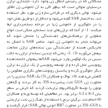
مشکلاتی که در زمینه‌ی انتقال ژن وجود دارد، ناپایداری تراژن
درنسل‫های متوالی است که به‫طور کلی به آن خاموشی ژن اطلاق
می‫شود. توالی دیگری که در طراحی سازه ژنی مورد نظر، استفاده
شد، به اختصار SAR گفته می‌شود و حداقل از دو طریق نقش خود
را در جلوگیری از خاموشی ژن‫ها در مرحله نسخه‌برداری ایفا
می‫کنند: 1- از آنجا که تراژن‌های چند نسخه‌ای ممکن است انواع
متفاوتی از برهمکنش‌های جفت‌شدگی را متحمل شوند که
می‌تواند منجر به خاموشی ژن شود، عناصر SAR با اتصال به
ماتریکس هسته از جفت‌شدگی بین نسخه‌های تراژن ممانعت
به‫عمل می‌آورند (3) . 2- زمانی که چندین نسخه از تراژن به حالت
سیس در یک لوکوس وارد می‌شود SAR‌ها به‫عنوان خاتمه‌دهنده
رونویسی عمل کرده و از توسعه رونویسی از یک تراژن به تراژن
دیگر جلوگیری کرده و پتانسیل رونوشت‌های تکراری معکوس را
کاهش می‌دهند (4). نواک و همکاران (5) یک SAR سنتزی را در
مجاورت ژن GUS تحت پیشبرنده 35S به کار بردند و گیاهان
توتون را توسط اگروباکتریوم تراریخت کردند که اثرش بر سطح
بیان 8/3 تا 3/2 برابر بود. در مطالعه­ای که توسط ورما و همکاران
(6) انجام شد، برگ­های برنج با استفاده از تفنگ ژنی تحت تراریختی
با 35S-GUS در مجاورت RB7 (نوعی توالی SAR) قرار گرفتند و