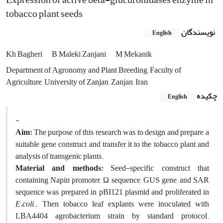
tobacco plant seeds
نویسندگان
English
Kh Bagheri
B Maleki Zanjani
M Mekanik
Department of Agronomy and Plant Breeding, Faculty of
Agriculture, University of Zanjan, Zanjan, Iran
چکیده
English
-
Aim:
The purpose of this research was to design and prepare a
suitable gene construct and transfer it to the tobacco plant and
analysis of transgenic plants.
Material and methods:
Seed-specific construct that
containing Napin promoter, Ω sequence, GUS gene, and SAR
sequence was prepared in pBI121 plasmid and proliferated in
E.coli
.. Then tobacco leaf explants were inoculated with
LBA4404 agrobacterium strain by standard protocol.