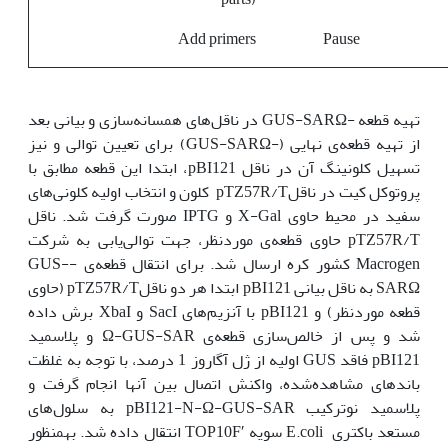
Add primers
Pause
تهیه قطعه -GUS-SARΩ در ناقل‌های همسانه‌سازی و بیانی بعد
از تهیه قطعه‌ی نهایی (-GUS-SARΩ) برای تعیین توالی و نیز
تسهیل کلونینگ آن در ناقل pBI121، ابتدا این قطعه مطابق با
پروتوکل کیت در ناقلpTZ57R/T کلون و انتخاب اولیه کلونی‌های
سفید در محیط حاوی X-Gal و IPTG صورت گرفت شد. ناقل
pTZ57R/T حاوی قطعه‌ی موردنظر، جهت توالی‌یابی به شرکت
Macrogen کشور کره ارسال شد. برای انتقال قطعه‌ی -GUS-
SARΩ به ناقل بیانی pBI121 ابتدا هر دو ناقلpTZ57R/T (حاوی
قطعه موردنظر) و pBI121 با آنزیم‌های SacI و XbaI برش داده
شد و پس از خالص‌سازی قطعه‌ی Ω-GUS-SAR و پلاسمید
pBI121 فاقد GUS اولیه از ژل آگاروز 1 درصد، با توجه به غلظت
باندهای مشاهده‌شده، واکنش اتصال بین آن‫ها انجام گرفت و
پلاسمید نوترکیب pBI121-N-Ω-GUS-SAR به سلول‌های
مستعد باکتری E.coli سویه ′TOP10F انتقال داده شد. به‫منظور