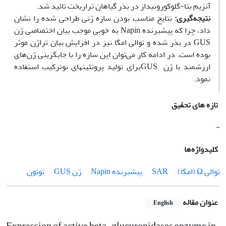
آنزیم بتا-گلوکورونیداز در بذر گیاهان تراریخت تائید شد.
نتیجه‌گیری:
نتایج مناسب بودن سازه ژنی طراحی شده را نشان
داد، چرا که پیشبرنده Napin به خوبی موجب بیان اختصاصی ژن
GUS در بذر شده و توالی امگا نیز در افزایش بیان تراژن موثر
بوده است. در ادامه کار می‌توان این سازه را با جایگزینی ژن‌های
ارزشمند با ژن GUSبرای تولید پروتئینهای نوترکیب استفاده
نمود.
تازه های تحقیق
-
کلیدواژه‌ها
توالی Ω (امگا)
SAR
پیشبرنده Napin
ژن GUS
توتون
عنوان مقاله
English
Expression of active beta-glucuronidases enzyme in