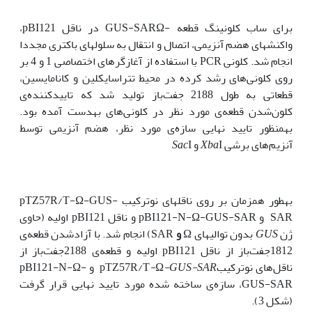
برای ساب کلونینگ قطعه -GUS-SARΩ در ناقل pBI121،
واکنش‫های هضم آنزیمی، اتصال و انتقال به سلول‫های باکتری مجددا
انجام شد. کلونی PCR با استفاده از آغازگرهای اختصاصی 1 و 4 بر
روی کلونی‌های رشد کرده در محیط تتراسایکلین و کانامایسین،
قطعاتی به طول 2188 جفت‌باز تولید شد که تاییدکننده‌ی
کلون‌شدن قطعه‌ی مورد نظر در کلونی‌های به‫دست آمده بود.
به‫منظور تایید نهایی سازه‌ی مورد نظر، هضم آنزیمی توسط
آنزیم‌های برشی
I و
Xba
I
Sac
به‫طور هم‫زمان بر روی ناقل‫های نوترکیب pTZ57R/T-Ω-GUS-
SAR و pBI121-N-Ω-GUS-SAR و ناقل pBI121 اولیه (حاوی
ژن
GUS
بدون توالیهای Ω
و
SAR) انجام شد. با آزادشدن قطعه‌ی
1812جفت‌باز از ناقل pBI121 اولیه و قطعه‌ی 2188جفت‌باز از
ناقل‌های نوترکیبpTZ57R/T
-Ω-GUS-SAR
و pBI121-N-Ω-
GUS-SAR، سازه‌ی ساخته شده مورد تایید نهایی قرار گرفت
(شکل 3).