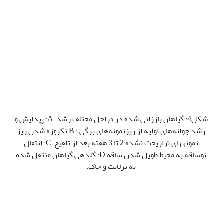
شکل4: گیاهان باززائی شده در مراحل مختلف رشد. A: پیدایش و
رشد جوانه‌های اولیه از ریزنمونه‌های برگی : B نکروزه شدن ریز
نمونه‫های تراریخت نشده 2 تا 3 هفته بعد از تلقیح C: انتقال
نوساقه به محیط طویل شدن ساقه D: گل‫دهی گیاهان منتقل شده
به پرلایت و خاک.