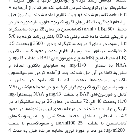
سانتی‌متر برای تراریخت نمودن انتخاب (که هرکدام از آن‌ها به ۸
تا ۱۰ قطعه تقسیم شدند) و جهت تلقیح آماده شدند. ﻳﻚ روز ﻗﺒﻞ
از اﻧﺠﺎم آﻟﻮدﮔﻲ، ﺗﻚ ﻛﻠﻨﻲﻫﺎی اﮔﺮوﺑﺎﻛﺘﺮﻳﻮم ﺣﺎوی ﺳﺎزه ﻣﻮرد‌ﻧﻈﺮ در
ﻣﺤﻴﻂ (g/ml + LBµ 50) ﻛﺎﻧﺎﻣﺎﻳﺴﻴﻦ در دﻣﺎی 28 درجه سانتی‫گراد
و ﺗﺎرﻳﻜﻲ ﻛﺸﺖ داده ﺷﺪ، وﻗﺘﻲ ﻛﻪ OD ﺑﺎﻛﺘﺮی رﺷﺪ ﻛﺮده ﺑﻪ 5/0
تا 1 رﺳﻴﺪ، در دﻣﺎی 4 درجه سانتی‫گراد و دور ×g 3500 ﺑﻪ‫ﻣﺪت 5 تا
8 دﻗﻴﻘﻪﺳﺎﻧﺘﺮﻳﻔﻮژ ﺷﺪ. ﭘﺲ از ﺧﺎرج ﻧﻤﻮدن ﻣﺤﻴﻂ ﻛﺸﺖ ﺑﺎﻛﺘﺮی
(LB)، ﻣﺤﻴﻂ ﺗﻠﻘﻴﺢ (MS مایع و هورمون‌های BAP با غلظت mg/l3 و
NAA به مقدار mg/l1/0، ﺑﻪ سلول‫های ﺑﺎﻛﺘﺮی اﺿﺎﻓﻪ و
ﺳﻠﻮل‌ﻫﺎﻛﺎﻣﻼ در آن ﺣﻞ ﺷﺪﻧﺪ. ﺑﻌﺪ ازآﻣﺎده ﻛﺮدن ﺳﻮﺳﭙﺎﻧﺴﻴﻮن
ﺑﺎﻛﺘﺮی، رﻳﺰﻧﻤﻮﻧﻪ‌ﻫﺎ ﺑﻪ‫ﻣﺪت 20 تا 30 ﺛﺎﻧﻴﻪ در ﺗﻤﺎس ﺑﺎ
ﺳﻮﺳﭙﺎﻧﺴﻴﻮن اﮔﺮوﺑﺎﻛﺘﺮﻳﻮم ﻗﺮار ﮔﺮﻓﺘﻪ و در ﻣﺤﻴﻂ ﻫﻢ‫ﻛﺸﺘﻲ (MS
کامل و هورمون‌های BAP با غلظت mg/l3 و NAA به‫مقدارmg/l
1/0) ﺑﻪ‫ﻣﺪت 48 اﻟﻲ 72 ﺳﺎﻋﺖ در دﻣﺎی 26 درجه سانتی‫گراد در
ﺗﺎرﻳﻜﻲ ﻗﺮار داده ﺷﺪﻧﺪ. در ﻣﺮﺣﻠﻪ ﺑﻌﺪی اﻳﻦ رﻳﺰﻧﻤﻮﻧﻪ‌ﻫﺎ در ﻣﺤﻴﻂ
ﻛﺸﺖ اﻧﺘﺨﺎﺑﻲ (شامل محیط هم‌کشتی و آنتی‌بیوتیک‌های
کانامایسین با غلظت µg/ml100-25 و سفوتاکسیم با غلظت
µg/ml200) در دﻣﺎ و دوره ﻧﻮری ﻣﺸﺎﺑﻪ ﻣﺮﺣﻠﻪ ﻗﺒﻞ ﺑﻪ ﻣﺪت 4