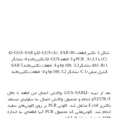
شکل 1: تکثیر قطعات Ω-GUS (A) ، SAR (B) و Ω-GUS-SAR
(C) با PCR. A) 2،1 و 3: قطعه Ω-GUS تکثیریافته 4: نشانگر
kb1. B) 1: نشانگرbp 100، 3،2 و 4 : قطعات تکثیریافته SAR 5:
کنترل منفی (C 1: نشانگر bp 100، 3،2 و 4 : قطعات تکثیریافته
بعد از تهیه -GUS-SARΩ، واکنش اتصال این قطعه با ناقل
pTZ57R/T انجام و محصول واکنش اتصال به سلول‫های مستعد
باکتری
E.coli
منتقل شد. کلونی PCR بر روی کلونی‌های سفید
انجام شد. کلونی‌هایی که محصول PCR آنها قطعه‌ای به اندازه
2188 جفت‌باز بود (شکلA2)،