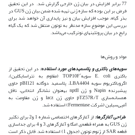
77 برابر افزایش در بیان ژن خارجی گزارش شد. در این تحقیق
فرض بر این بوده که سازه ژنی تهیه شده ضمن بیان ژن GUS در
بذر گیاه، موجب افزایش بیان و نیز پایداری آن خواهد شد برای
بررسی این موضوع سازه مدنظر به توتون منتقل شد که یک گیاه
رایج در بیان پروتئین‫های نوترکیب می‌باشد.
مواد و روش‌ها
سویه‌های باکتری و پلاسمید‌های مورد استفاده:
در این تحقیق از
باکتری E. coli سویه´TOP10F (مقاوم به تتراسایکلین)،
اگروباکتریوم سویه LBA4404، پلاسمید دوگانه pBI121 حاوی
پیشبرنده Napin و ژن nptII به‫عنوان نشانگر انتخابی، ناقل
همسانه‌سازی pTZ57R/T حاوی ژن lacz و ژن مقاومت به
آمپی‌سیلین (شرکت Fermentase) استفاده شد.
طراحی آغازگر‌ها:
از آغازگرهای اختصاصی شماره 1 و2 برای تکثیر
ژن GUS به همراه قطعه‌ی امگا و آغازگرهای 3 و 4 برای جداسازی
قطعه SAR از ژنوم توتون (جدول 1) استفاده شد. قابل ذکر است