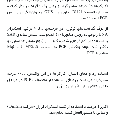
آغازگرها 58 درجه سانتی‫گراد و زمان یک دقیقه در نظر گرفته
شد. از پلاسمید pBI121 حاوی ژن GUS به‫عنوان الگو در واکنش
PCR استفاده شد.
از برگ گیاه‫چه‌های توتون (در مرحله‌ی 3 تا 4 برگی) استخراج
DNA ژنومی به روش دلاپورتا (7) انجام شد. سپس قطعه‌ی SAR
با استفاده از آغازگرهای شماره 3 و 4، از ژنوم توتون جداسازی و
تکثیر شد. مواد واکنش PCR به استثناء MgCl2 (mM75/2)
مطابق با PCR
استاندارد و دمای اتصال آغازگرها در این واکنش، 7/55 درجه
ساتی‫گراد می‌باشد. به‫منظور استفاده از محصولات PCR در مراحل
بعدی، خالص‌سازی آن‫ها از روی ژل
آگارز 1 درصد با استفاده از کیت استخراج از ژل (شرکت Qiagene)
و مطابق با دستورالعمل کیت انجام شد.