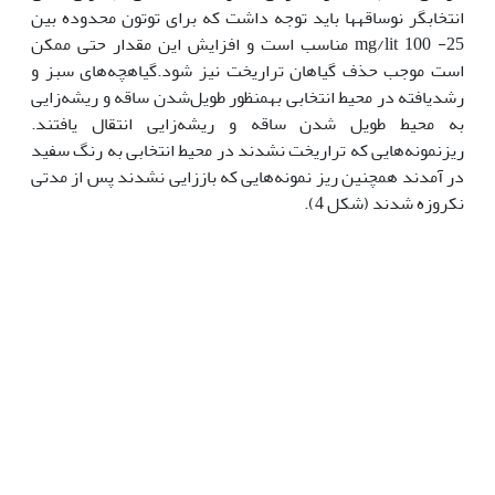
انتخابگر نوساقه‫ها باید توجه داشت که برای توتون محدوده بین
mg/lit 100 -25 مناسب است و افزایش این مقدار حتی ممکن
است موجب حذف گیاهان تراریخت نیز شود.گیاهچه‌های سبز و
رشد‌یافته در محیط انتخابی به‫منظور طویل‌شدن ساقه و ریشه‌زایی
به محیط طویل شدن ساقه و ریشه‌زایی انتقال یافتند.
ریزنمونه‌هایی که تراریخت نشدند در محیط انتخابی به رنگ سفید
در آمدند همچنین ریز نمونه‌هایی که باززایی نشدند پس از مدتی
نکروزه شدند (شکل 4).