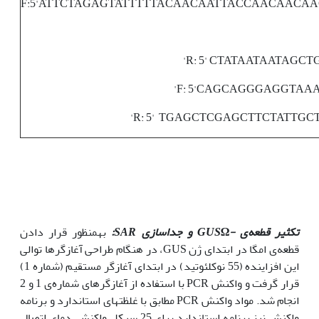
F:5'ATTCTAGAGTATTTTTACAACAATTACCAACAAC
تکثیر قطعه‌ی
-GUS
Ω و جداسازی
SAR
:
به‫منظور قرار دادن
قطعه‌ی امگا در ابتدای ژن GUS، در هنگام طراحی آغازگرها توالی
این افزاینده (55 نوکلئوتید) در ابتدای آغازگر مستقیم (شماره 1)
قرار گرفت و واکنش PCR با استفاده از آغازگرهای شماره‌ی 1 و 2
انجام شد. مواد واکنش PCR مطابق با غلظت‫های استاندارد و برنامه
واکنش نیز برنامه استاندارد برای 25 سیکل واکنش، دمای اتصال