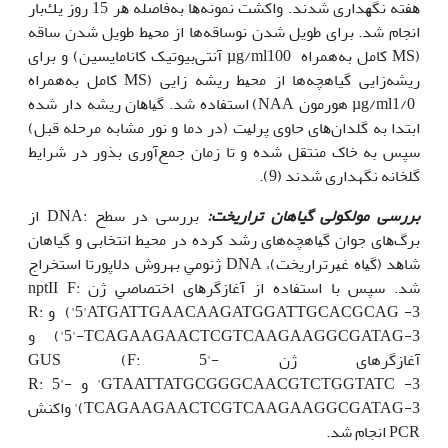
ﻫﻔﺘﻪ ﻧﮕﻬﺪاری ﺷﺪﻧﺪ. واﻛﺸﺖ ﻧﻤﻮﻧﻪ‫ﻫﺎ ﺑﻪ‫ﻓﺎﺻﻠﻪ ﻫﺮ 15 روز ﻳﻚﺑﺎر
اﻧﺠﺎم ﺷﺪ. ﺑﺮای ﻃﻮﻳﻞ ﺷﺪن نوﺳﺎﻗﻪ‌ها از ﻣﺤﻴﻂ طویل شدن ساقه
(MS کامل به‌همراه µg/ml100 آنتی‌بیوتیک کانامایسین) و ﺑﺮای
رﻳﺸﻪ‌زایی گیاهچه‌ها از ﻣﺤﻴﻂ ریشه زایی (MS کامل به‌همراه
µg/ml1/0 هورمون NAA) اﺳﺘﻔﺎده ﺷﺪ. ﮔﻴﺎﻫﺎن رﻳﺸﻪ دار ﺷﺪه
اﺑﺘﺪا ﺑﻪ ﮔﻠﺪان‫ﻫﺎی ﺣﺎوی ﭘﺮﻟﻴﺖ (در دﻣﺎ و ﻧﻮر ﻣﺸﺎﺑﻪ ﻣﺮﺣﻠﻪ ﻗﺒﻞ)
ﺳﭙﺲ ﺑﻪ ﺧﺎک ﻣﻨﺘﻘﻞ ﺷﺪه و تا زمان جمع‌آوری بذور در ﺷﺮاﻳﻂ
ﮔﻠﺨﺎﻧﻪ نگه‫داری ﺷﺪﻧﺪ (9).
بررسی مولکولی گیاهان تراریخت:
بررسی در ﺳﻄﺢ :DNA از
ﺑﺮگ‌ﻫﺎی ﺟﻮان ﮔﻴﺎهچه‌های رشد‌ کرده در محیط انتخابی و گیاهان
ﺷﺎﻫﺪ (ﮔﻴﺎه ﻏﻴﺮﺗﺮارﻳﺨﺖ)، DNA ژﻧﻮﻣﻲ به‫روش دلاپورتا اﺳﺘﺨﺮاج
ﺷﺪ. ﺳﭙﺲ ﺑﺎ اﺳﺘﻔﺎده از آﻏﺎزﮔﺮﻫﺎی اﺧﺘﺼﺎﺻﻲ ژن nptII F:
5'ATGATTGAACAAGATGGATTGCACGCAG -3') و R:
5'-TCAGAAGAACTCGTCAAGAAGGCGATAG-3') و
آغازگرهای ژن GUS (F: 5'-
GTAATTATGCGGGCAACGTCTGGTATC -3' و R: 5'-
(TCAGAAGAACTCGTCAAGAAGGCGATAG-3' واکنش
PCR انجام شد.