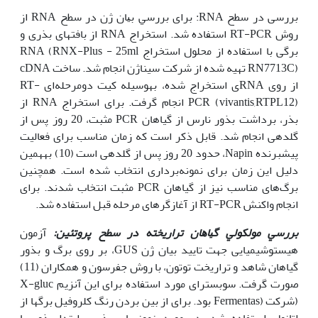
بررسی در ﺳﻄﺢ RNA: ﺑﺮای ﺑﺮرﺳﻲ ﺑﻴﺎن ژن در ﺳﻄﺢ RNA از
روش RT-PCR اﺳﺘﻔﺎده ﺷﺪ. استخراج RNA از بافتهای بذری و
برگی با استفاده از محلول استخراج RNA (RNX-Plus - 25ml
RN7713C) تهیه شده از شرکت سیناژن انجام شد. ساخت cDNA
از روی RNAی استخراج شده، به‫وسیله کیت دومرحله‌ای RT-
PCR (vivantis,RTPL12) انجام گرفت. برای استخراج RNA از
بذر، برداشت بذور نارس از گیاهان PCR مثبت، 20 روز پس از
گل‫دهی انجام شد. قابل ذکر است که زمان مناسب برای فعالیت
پیشبرنده Napin، حدود 20 روز پس از گل‫دهی است (10) به‫همین
دلیل این زمان برای نمونه‌برداری انتخاب شده است. همچنین
برگ‌های مناسب نیز از گیاهان PCR مثبت انتخاب شدند. برای
انجام واکنش RT-PCR از آغازگرهای مرحله قبل استفاده شد.
ﺑﺮرﺳﻲ ﻣﻮﻟﻜﻮﻟﻲ ﮔﻴﺎﻫﺎن ﺗﺮارﻳﺨﺘﻪ در ﺳﻄﺢ پروتئین:
آزمون
هیستوشیمیایی جهت تایید بیان ژن GUS، بر روی برگ و بذور
گیاهان شاهد و تراریخت توتون، با روش جفرسون و همکاران (11)
صورت گرفت. سوبسترای مورد استفاده برای این آنزیم X-gluc
(شرکت (Fermentas بود. برای از بین بردن رنگ کلروفیل برگ‫ها از
اتانول استفاده شد. در مورد نمونه‫های بذری، ابتدا بذور با