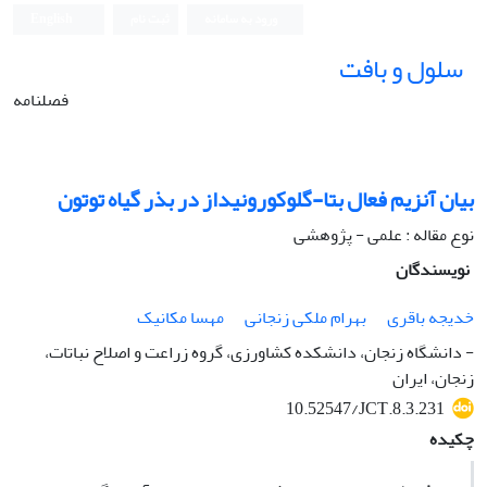
ورود به سامانه
ثبت نام
English
سلول و بافت
فصلنامه
بیان آنزیم فعال بتا-گلوکورونیداز در بذر گیاه توتون
نوع مقاله : علمی - پژوهشی
نویسندگان
خدیجه باقری
بهرام ملکی زنجانی
مهسا مکانیک
- دانشگاه زنجان، دانشکده کشاورزی، گروه زراعت و اصلاح نباتات،
زنجان، ایران
10.52547/JCT.8.3.231
چکیده