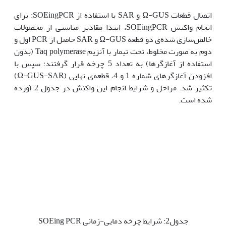
اتصال قطعات Ω-GUS و SAR با استفاده از SOEingPCR: برای
انجام واکنش SOEingPCR، ابتدا مقادیر مناسبی از محصولات
خالص‌سازی شده‌ی دو قطعه Ω-GUS و SAR حاصل از PCR اول و
دوم ‌به ‌صورت مخلوط، تحت تیمار با آنزیم Taq polymerase (بدون
استفاده از آغازگرها) به تعداد 5 چرخه قرار گرفتند؛ سپس با
افزودن آغازگرهای شماره 1 و 4، قطعه‌ی نهایی (Ω-GUS-SAR)
تکثیر شد. مراحل و شرایط انجام این واکنش در جدول 2 آورده
شده است.
جدول2: شرایط چرخه دمایی-زمانی SOEing PCR