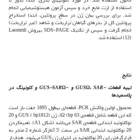
استفاده از ازت مایع خرد و سپس آزمون هیستوشیمیایی انجام
شد. ﺑﺮای ﺑﺮرﺳﻲ ﺑﻴﺎن ژن در ﺳﻄﺢ پروتئین، ابتدا استخراج
پروتئین کل از بذرهای گیاهان تراریخت و شاهد (غیر تراریخت)
انجام گرفت و سپس از تکنیک SDS-PAGE به‫روش Laemmli
(12) اﺳﺘﻔﺎده ﺷﺪ.
نتایج
تهیه قطعات
-GUS
SAR
،
Ω
و
-GUS-SAR
Ω
و کلونینگ در
پلاسمیدها
محصول اولین واکنش PCR، قطعه‌ای به‫طول 1895 جفت باز است
که این قطعه شامل قطعه‌ی Ω (bp 63(، ژن GUS ( bp1812) و 20
نوکلئوتید ابتدایی قطعه‌ی SAR می‌باشد (شکل A1). تعبیه‌کردن
20 نوکلئوتید ابتدایی SAR در سمت '5 آغازگر شماره 2 منجر به
قرار‌گرفتن این 20 نوکلئوتید در انتهای ژن GUS می‌شود. هدف از