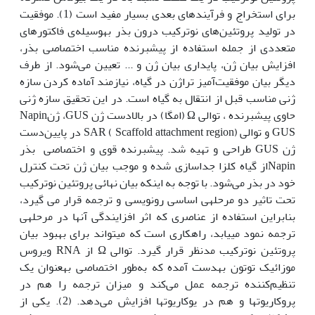
برای استخراج و فرآیندهای بعدی بسیار مفید است (1). موفقیت
در تولید پروتئین‌های نوترکیب درون بذر به‫وسیله‌ی فاکتورهای
متعددی از جمله استفاده از پیشبرنده مناسب اختصاصی بذر،
افزایش بیان ژن، پایداری بیان ژن و ... تعیین می‌شود. از طرف
دیگر بیان موفقیت‌آمیز تراژن در گیاه، نیازمند آماده کردن سازه
ژنی مناسب قبل از انتقال به گیاه است. در این تحقیق سازه ژنی
حاوی پیشبرنده Napin‫، توالی Ω (امگا) در بالادست ژن GUS، ژن
GUS و توالی SAR ( Scaffold attachment region) در پایین‌دست
ژن GUS طراحی و تهیه شد. پیشبرنده قوی و اختصاصی بذر
Napinاز گیاه کلزا جداسازی شده و موجب بیان ژن تحت کنترل
خود در بذر می‌شود. با توجه به اینکه بیان نهائی پروتئین نوترکیب
تحت تاثیر دو مرحله­ی اساسی رونویسی و ترجمه قرار می گیرد،
بنابراین استفاده از عناصری که اثر افزایندگی آن­ها در مرحله­ی
ترجمه نمود می­یابد، راه‫کاری است که می­تواند برای بهبود بیان
پروتئین نوترکیب مد­نظر قرار گیرد. توالی Ω از RNA ویروس
موزائیک توتون به‫دست آمده که به‫‌طور اختصاصی به‫عنوان یک
تنظیم‌کننده ترجمه عمل می‌کند و میزان ترجمه را هم در
پروکاریوت‫ها و هم در یوکاریوت‫ها افزایش می‌دهد. (2). یکی از