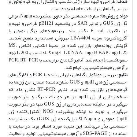
هدف:
طراحی و تهیه سازه ژنی مناسب و انتقال آن به گیاه توتون و
بررسی گیاهان تراریخت حاصله بوده است.
مواد و روش‌ها:
سازه اختصاصی بذر حاوی پیشبرنده Napin، توالی
Ω ، ژن GUS و توالی SAR در پلاسمید pBI121 طراحی و تهیه و
در باکتری E. coli تکثیر شد. ریزنمونه‌های برگی توتون با
آگروباکتریوم سویه LBA4404 به‫روش استاندارد تلقیح شدند.
گزینش جوانه‌های باززایی شده در محیط انتخابی (شامل MS،
mg/l 1/0 NAA، mg/l3 BAP ،mg/L 25 کانامایسین، mg/L 200
سفوتاکسیم) انجام شد. آنالیز گیاهان تراریخت با PCR، RT-PCR
و آزمون هیستوشیمیایی انجام شد.
نتایج:
بررسی مولکولی گیاهان باززایی شده با PCR و آغازگرهای
اختصاصی ژن‌های nptII و GUS نشان‌دهنده انتقال این ژن‌ها به
گیاه‫چه‌های باززایی شده بود. نتایج RT-PCR نشان داد که
نسخه‌برداری از ژن nptII در هر دو بافت برگ و بذر صورت
می‌گیرد در حالیکه نسخه‌برداری از ژن GUS تنها در بذر صورت
می‌گیرد. با توجه به اینکه پیشبرنده NOS (کنترل‌کننده ژن
nptII) عمومی و Napin (کنترل‌کننده ژن GUS) یک پیشبرنده
اختصاصی بذر می‌باشد، این نتیجه مورد انتظار بود. در نهایت با
استفاده از SDS-PAGE و آزمون هیستوشیمیایی، تولید و فعالیت