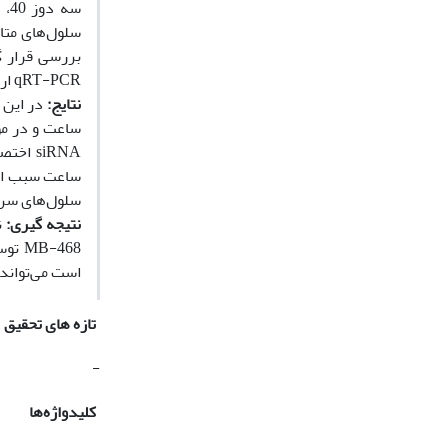
qRT-PCR ارزیابی شد. داده‌ها با استفاده از آزمون تی – تست تجزیه و تحلیل شدند.
نتایج:
سلول‌های سرطانی MDA-MB-468با ناک داون ژن l1
نتیجه گیری:
است می‌تواند
تازه های تحقیق
-
کلیدواژه‌ها