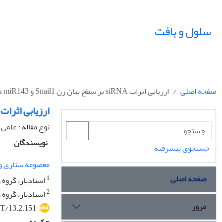
سلول و بافت
صفحه اصلی
ارزیابی اثرات siRNA بر سطح بیان ژن Snail1 و miR143 در سلول‫های متاستاتیک سرطان سینه‬‬‬‬‬
ارزیابی اثرات siRNA بر سطح بیان ژن Snail1 و miR143 در سلول‫های متاستاتیک سرطان سین‬‬‬‬‬
نوع مقاله : علمی
نویسندگان
جستجوی پیشرفته
معصومه ستاری و
صفحه اصلی
1
استادیار، گروه 
2
استادیار، گروه 
مرور
T/13.2.151