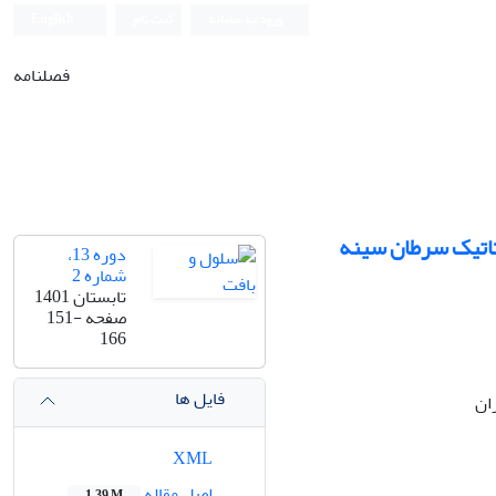
ورود به سامانه
ثبت نام
English
فصلنامه
دوره 13،
شماره 2
تابستان 1401
صفحه
151-
166
فایل ها
ان
XML
اصل مقاله
1.39 M