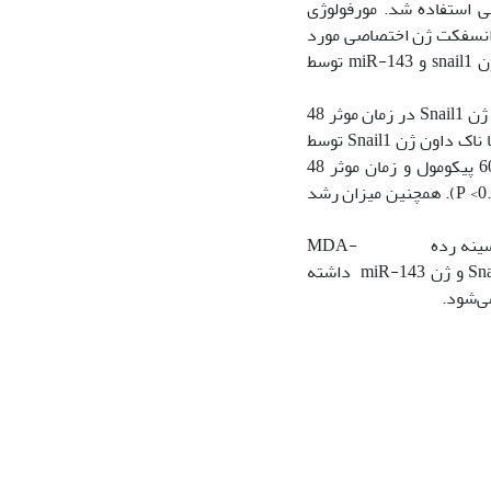
ل داخلی استفاده شد. مورفولوژی
 و بعد از ترانسفکت ژن اختصاصی مورد
بررسی قرار گرفتند. تکثیر سلول‌ها با رنگ آمیزی تریپان بلو بررسی شد. سطح بیان ژن snail1 و miR-143 توسط
در این مطالعه در سلول‌های سرطانی سینه رده MDA-MB-468 سطح نسبی بیان ژن Snail1 در زمان موثر 48
ساعت و در مواجهه با دوز موثر 60 پیکومول دچار کاهش معنی‌داری شد (P <0.0001). اما ناک داون ژن Snail1 توسط
siRNA اختصاصی در سلول‌های سرطانی رده MDA-MB-468درمواجهه با دوز موثر60 پیکومول و زمان موثر 48
ساعت سبب افزایش سطح بیان نسبی ژن miR-143 در مقایسه با گروه کنترل شد (P <0.0001). همچنین میزان رشد
نتایج حاصل از این پژوهش نشان دادند که ترانسفکت سلول‌های سرطان سینه رده MDA-
MB-468 توسط siRNA اختصاصی با اثرات کاهشی و افزایشی که بر سطح بیان ژن Snail1 و ژن miR-143 داشته
ی‌شود.