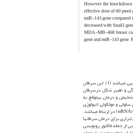
However, the knockdown 
effective dose of 60 pmol 
miR-143 gene compared to
decreased with Snail1 g
MDA-MB-468 breast cancer
gene and miR-143 gene. Pro
سرطان پستان رایج‫ترین سرطان در میان زنان است که دارای نرخ مرگ و میر قابل توجهی می‫باشد (1). این سرطان
مدگی و تغییر شکل درسرطان
پستان است. این سرطان دارای قدرت متاستازی بالایی بوده و می‌تواند در صورت عدم تشخیص و درمان به‮موقع به
یابد و عوارض جبران ناپذیری را برجای گذارد (5-2). بررسی سلولی و مولکولی اتیولوژی
سرطان پستان نشانگر آن است که سرطان پستان با فعالیت RNA های مداخله‌گر کوچک (siRNA) در ارتباط می‫باشد.
در واقع siRNA می‌تواند با تنظیم بیان ژن در اتیولوژی سرطان پستان موثر بوده و به‫عنوان ابزاری برای درمان سرطان‫ها
 است بر فاکتورهای رونویسی از جمله فاکتور رونویسی
باشند که دارای انواع متعددی از جمله