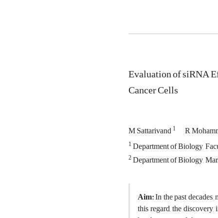
Evaluation of siRNA Ef
Cancer Cells
1
M Sattarivand
R Moham
1
Department of Biology, Facul
2
Department of Biology, Mar
Aim:
In the past decades, 
this regard, the discovery