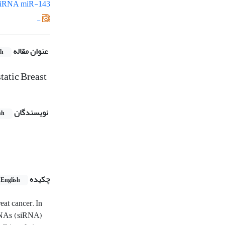
siRNA
miR-143
-
عنوان مقاله
sh
tatic Breast
نویسندگان
sh
چکیده
English
eat cancer. In
g RNAs (siRNA)