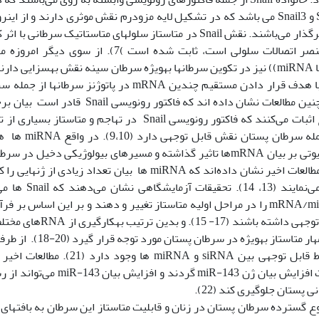
nail2‫
از مهم‫ترین عنصر اتصالات سلولی است، ثابت شده ا
143 می‌تواند با هدف قرار دادن مس‫
اپی‫تلیالی از جمله
12). برخی از مطالعات اخی‫
تعاملات mRNA/miRNA را در مراحل اولیه متاستاز تغییر و دهند و بر این اساس ب