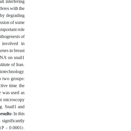
ll interfering
feres with the
 by degrading
ession of some
important role
athogenesis of
 involved in
enes in breast
iRNA on snail1
itute of Iran.
iotechnology,
to two groups:
tive time, the
e was used as
ht microscopy
ng. Snail1 and
esults:
In this
significantly
(P < 0.0001).