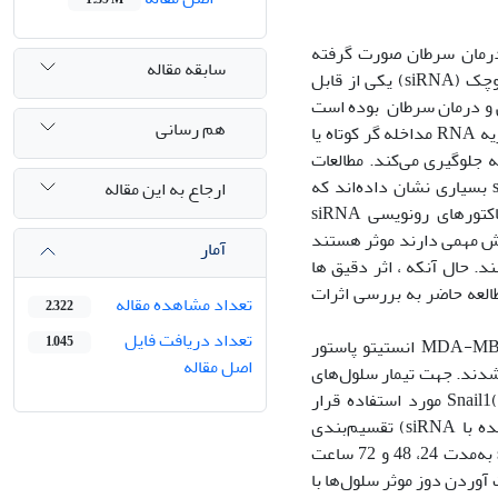
رمان سرطان صورت گرفته
سابقه مقاله
است. در این راستا، کشف، بررسی و کاربرد تکنیک‫های مرتبط با RNA های مداخله‌گر کوچک (siRNA) یکی از قابل
ها در زمینه شناسایی و درمان سرطان بوده است. RNA  به‏‏عنوان
هم رسانی
مداخله گر کوتاه یا RNA خاموش کننده نیز شناخته می‌شود، معمولا 21 جفت باز طول دارد و با تجزیه mRNA پس از
ه جلوگیری می‌کند. مطالعات
بسیاری نشان داده‌اند که siRNA ها بر تنظیم بیان برخی ژن‌ها که در سرطان‌ها نقش دارند تاثیرگذار می‌باشند.
ارجاع به این مقاله
siRNA ها بر فاکتورهای رونویسی Snailکه در تهاجم و متاستاز سلول‌های سرطانی و miR-143 که در پاتوژنز
ند. miRNA‌ ها همراه با عوامل رونویسی می‌توانند مسیرهای بیولوژیکی دخیل
آمار
 siRNA بر بیان ژن‌های snail1 و miRNA-143 در سلول‌های
ثراتsiRNA بر snail1 و miRNA-143 بر
تعداد مشاهده مقاله
2,322
تعداد دریافت فایل
1,045
در این تحقیق تجربی-آزمایشگاهی سلول‌های سرطانی سینه رده MDA-MB-468 انستیتو پاستور
اصل مقاله
 محیط کشت RPMI-1640 حاوی 10% FBS کشت داده شدند. جهت تیمار سلول‌های
سرطانی با siRNA اختصاصی، کیت ژن Snail1(Santacruz biotechnology California, USA) مورد استفاده قرار
گرفت. سلول‌ها به دو گروه کنترل (عدم تیمار) و سلول‌های تیمار شده (ترانسفکت شده با siRNA) تقسیم‌بندی
شدند. به‌منظور مشخص کردن زمان موثر، سلول ها تحت تاثیر دوز 60پیکومول siRNA به‌مدت 24، 48 و 72 ساعت
آوردن دوز موثر سلول‌ها با