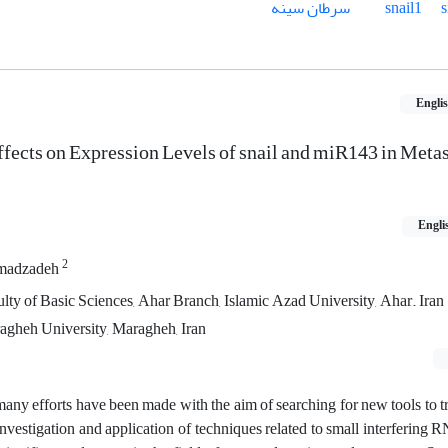
snail1
سرطان سینه
Engli
fects on Expression Levels of snail and miR143 in Metas
Engli
2
madzadeh
ty of Basic Sciences, Ahar Branch, Islamic Azad University, Ahar. Iran
agheh University, Maragheh, Iran
many efforts have been made with the aim of searching for new tools to tr
, investigation and application of techniques related to small interferin