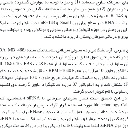
یکی از سرطان‫های خطرناک مطرح می‫نماید (1) و نیز با توجه به عوارض 
خانواده Snail و miR-143 به‫ویژه در سلول‫های سرطانی پستان بسیار مح
نتا‫‫
مدیریت پیشگیری و درمانی سرطان پستان کاربرد داشته باشد.‬‬‬‬‬‬‬‬‬‬‬‬‬‬‬‬‬‬‬‬‬‬‬‬‬‬‬‬‬‬‬‬‬‬
در کلیه مراحل اصول اخلاق در پژوهش با توجه به استانداردهای جهانی رع
10 درصد FBS) منتقل شد و به انکوباتور‫
کشت، شمارش سلولی با لام نئوبار انجام گرفت.‬‬‬‬‬‬‬‬
سانتی‫گراد ذخیره شدند. مطابق دستورالعم