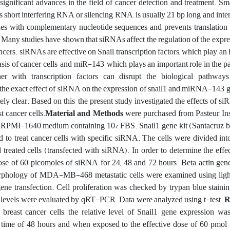
ignificant advances in the field of cancer detection and treatment. Sma
hort interfering RNA or silencing RNA, is usually 21 bp long and inter
nes with complementary nucleotide sequences and prevents translation
 Many studies have shown that siRNAs affect the regulation of the expr
ancers. siRNAs are effective on Snail transcription factors, which play an 
asis of cancer cells, and miR-143, which plays an important role in the p
r with transcription factors can disrupt the biological pathways
the exact effect of siRNA on the expression of snail1 and miRNA-143 g
tely clear. Based on this, the present study investigated the effects of s
cancer cells.
Material and Methods
were purchased from Pasteur Inst
in RPMI-1640 medium containing 10% FBS. Snail1 gene kit (Santacruz b
 to treat cancer cells with specific siRNA. The cells were divided in
 treated cells (transfected with siRNA). In order to determine the effec
ose of 60 picomoles of siRNA for 24, 48 and 72 hours. Beta actin gen
Morphology of MDA-MB-468 metastatic cells were examined using lig
gene transfection. Cell proliferation was checked by trypan blue staini
levels were evaluated by qRT-PCR. Data were analyzed using t-test.
R
ast cancer cells, the relative level of Snail1 gene expression was 
e time of 48 hours and when exposed to the effective dose of 60 pmol 