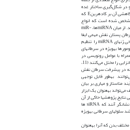
Snail1، S و Snail3 می باشد که در تشکیل لایه مزودرم نقش موثری دارند و از اینرو در شکل‌گیری ساختار غده
پستان نیز تاثیرگذار می‌باشند. نقش Snail در متاستاز سلول‫های متاستاتیک سرطانی با اثر کاهشی آن بر کادهرینE که
ست )7). از سوی دیگر امروزه مشخص شده است که انواع
میکروRNA ها miRNA)) نیز در تکوین سرطان‫ها به‫ویژه سرطان سینه نقش به‫سزایی دارند. از میان miRNAها، miR-
تقیم چندین mRNA در پاتوژنز سرطانها از جمله سرطان پستان نقش مهمی ایفا
نماید (8). همچنین مطالعات نشان داده اند که فاکتور رونویسی Snail قادر است بیان برخی ژن‫های miRNA را تنظیم
کند. این نتایج اثبات می‌کنند که فاکتور رونویسی Snail در تهاجم و متاستاز بسیاری از تومورها به‫ویژه در سرطان‫های
 سرطان پستان نقش قابل توجهی دارد (9،10). در واقع miRNA‌ ها همراه با عوامل رونویسی در
سلول‫های یوکاریوتی بر بیان mRNAها تاثیر گذاشته و مسیرهای بیولوژیکی دخیل در سرطان‫زایی را مختل می‌کنند (11،
ر نشان داده‌اند که miRNA ها بیان تعداد زیادی از ژنهایی را که در پیشرفت سرطان نقش
دارند تنظیم می‌نمایند (13، 14). تحقیقات آزمایشگاهی نشان می‌دهند که Snail ها می‌توانند به‫طور قابل توجهی
ر فرآیند متاستاز و مهاری بر بیان
ژن تاثیر قابل توجهی داشته باشند (17- 15). و بدین ترتیب به‫کارگیری از RNAهای مختلف می‌تواند به‫عنوان یک ابزار
درمانی جهت مهار متاستاز به‫ویژه در سرطان پستان مورد توجه قرار گیرد (20-18). از طرفی نتایج پژوهش‫ها حاکی از آن
است که ارتباط قابل توجهی بین siRNA و miRNA ها وجود دارد (21). مطالعات اخیر نشانگر آنند که siRNA ها
می‌توانند باعث افزایش بیان ژن miR-143 گردند و افزایش بیان miR-143 می‌تواند از رشد سلول‫های سرطانی به‫ویژه
با توجه به شیوع گسترده سرطان پستان در زنان و قابلیت متاستاز این سرطان به بافت‫های مختلف بدن که آن‫را به‫عنوان