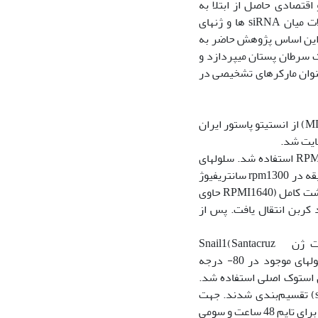
گسترده بالینی و اقتصادی حاصل از ابتلا به
سرطان پستان در بیماران (2) و همچنین نظر به اینکه مطالعات قبلی در خصوص تداخلات میان siRNA ها و ژن‫های
دود می‌باشد، بر این اساس پژوهش حاضر به
بررسی ارزیابی اثرات siRNA بر سطح بیان ژن Snail1 و miR-143 در سلول‫های متاستاتیک سرطان پستان می‫پردازد و
یج حاصل از این پژوهش در حوزه اتیولوژی و مبانی سلولی و مولکولی بوده و میتواند بهعنوان مارکرهای تشخیصی در
در این تحقیق تجربی-آزمایشگاهی رده سلولی سرطانی متاستاتیک سینه (MDA-MB-468) از انستیتو پاستور ایران
ایت شد.
کشت و شمارش سلول‫های سرطانی: جهت کشت سلول‫ها، از محیط کشت RPMI-1640+10% FBS استفاده شد. سلول‫های
دفریز شده به فالکون حاوی 10 میلی لیتر محیط RPMI-1640 منتقل شده و به مدت 5 دقیقه در rpm1300 سانتریفیوژ
شدند. رسوب سلولی ته فالکون به فلاسک 25 میلی‫متر مربع حاوی 7 تا 10 میلی‫لیتر محیط کشت کامل (RPMI1640 حاوی
 37 درجه سانتیگراد حاوی 5 رصد دی اکسید کربن انتقال یافت. پس از
تیمار سلولی: در این تحقیق جهت تیمار سلول‫های سرطانی با siRNA اختصاصی، کیت ژن Snail1(Santacruz
biotechnology California, USA) مورد استفاده قرار گرفت. پس از دریافت کیت، محلول‫های موجود در 80- درجه
ل کیت، از آب بدون RNase برای رقیق کردن استوک اصلی استفاده شد.
سلول‫ها به دو گروه کنترل (عدم تیمار) و سلول‫های تیمار شده (ترانسفکت شده با siRNA) تقسیم‌بندی شدند. جهت
تعیین زمان و دوز موثرsiRNA، ابتدا سه پلیت 6 خانه ای، یکی برای زمان 24 ساعت دیگری برای تایم 48 ساعت و سومی