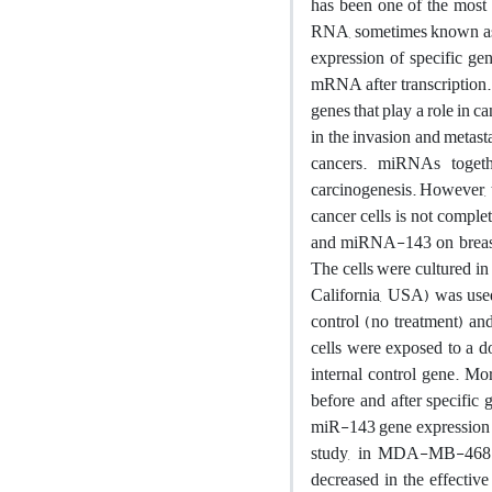
has been one of the most s
RNA, sometimes known as s
expression of specific ge
mRNA after transcription.
genes that play a role in c
in the invasion and metast
cancers. miRNAs togethe
carcinogenesis. However, 
cancer cells is not comple
and miRNA-143 on breast 
The cells were cultured 
California, USA) was used
control (no treatment) and
cells were exposed to a d
internal control gene. 
before and after specific 
miR-143 gene expression 
study, in MDA-MB-468 bre
decreased in the effectiv