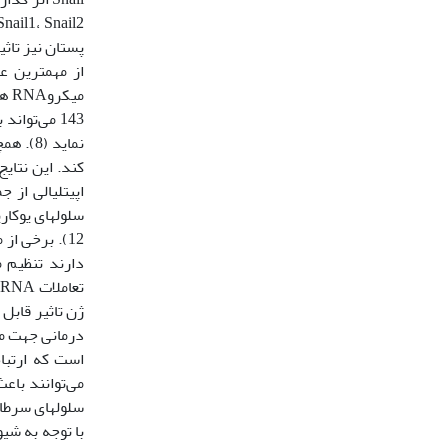
سلول‫های سرطانی پستان جلوگیری کند (22).‬‬‬‬‬‬‬‬‬‬‬‬‬‬‬‬‬‬‬‬‬‬‬‬‬‬‬‬‬‬‬‬‬‬‬‬‬‬‬‬‬‬‬‬‬‬‬‬‬‬‬‬‬‬‬‬‬‬‬‬‬‬‬‬‬‬‬‬‬‬‬‬‬‬‬‬‬‬‬‬‬‬‬‬‬‬‬‬‬‬‬‬‬‬‬‬‬‬‬‬‬‬‬‬‬‬‬‬‬‬‬‬‬‬‬‬‬‬‬‬‬‬‬‬‬‬‬‬‬‬‬‬‬‬‬‬‬‬‬‬‬‬‬‬‬‬‬‬‬