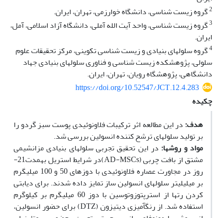
2
گروه زیست شناسی، دانشگاه خوارزمی، تهران، ایران.
3
گروه زیست شناسی، واحد آیت الله آملی، دانشگاه آزاد اسلامی، آمل،
ایران.
4
گروه سلول‮های بنیادی و زیست شناسی تکوینی، مرکز تحقیقات علوم
سلولی، پژوهشکده زیست شناسی و فناوری سلول‮های بنیادی جهاد
دانشگاهی، پژوهشگاه رویان، تهران، ایران‬‬‬‬‬.‬‬‬‬‬‬
https://doi.org/10.52547/JCT.12.4.283
چکیده
هدف:
در این مطالعه اثر ترکیبات فلاونوئیدی پوست سبز گردو را
بر تولید سلول‏های ترشح کننده انسولین بررسی شد.
مواد و روش‏ها:
در این تحقیق تجربی سلول‏های بنیادی مزانشیمی
مشتق از بافت چربی (AD-MSCs)در شرایط استریل به‏مدت21­
روز در مجاورت عصاره فلاونوئیدی با دوزهای 50 و 100 میلی‏گرم
بر میلی‏لیتر سلول‏های انسولین ساز تمایز داده شدند. برای دیابتی
کردن رت‏ها از استرپتوزوتوسین با دوز 60 میلی‏گرم بر کیلوگرم
استفاده شد. از رنگ‏آمیزی دیتیزون (DTZ) برای حضور انسولین،