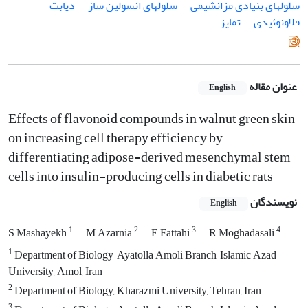
سلول‏های بنیادی مزانشیمی
سلول‏های انسولین ساز
دیابت
فلاونوئیدی
تمایز‏
-
عنوان مقاله
English
Effects of flavonoid compounds in walnut green skin
on increasing cell therapy efficiency by
differentiating adipose-derived mesenchymal stem
cells into insulin-producing cells in diabetic rats
نویسندگان
English
1
2
3
4
S Mashayekh
M Azarnia
E Fattahi
R Moghadasali
1
Department of Biology, Ayatolla Amoli Branch, Islamic Azad
University, Amol, Iran
2
Department of Biology, Kharazmi University, Tehran, Iran.
3