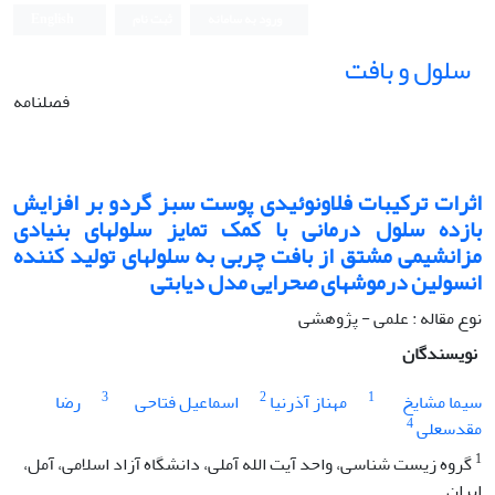
ورود به سامانه
ثبت نام
English
سلول و بافت
فصلنامه
اثرات ترکیبات فلاونوئیدی پوست سبز گردو بر افزایش
بازده سلول درمانی با کمک تمایز سلول‏های بنیادی
مزانشیمی مشتق از بافت چربی به سلول‏های تولید کننده
انسولین درموش‏های صحرایی مدل دیابتی
نوع مقاله : علمی - پژوهشی
نویسندگان
3
2
1
سیما مشایخ
مهناز آذرنیا
اسماعیل فتاحی
رضا
4
مقدسعلی
1
گروه زیست شناسی، واحد آیت الله آملی، دانشگاه آزاد اسلامی، آمل،
ایران