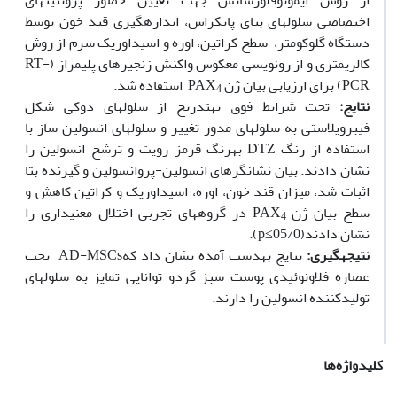
از روش ایمونوفلورسانس جهت تعیین حضور پروتئین‏های
اختصاصی سلول‏های بتای پانکراس، اندازه‏گیری قند خون توسط
دستگاه گلوکومتر، سطح کراتین، اوره و اسیداوریک سرم از روش
کالریمتری و­ از رونویسی معکوس واکنش زنجیره‏ای پلی‏مراز (RT-
PCR) برای ارزیابی بیان ژن PAX
استفاده شد.
4
نتایج:
تحت شرایط فوق به‏تدریج از سلول‏های دوکی شکل
فیبروپلاستی به سلول‏های مدور تغییر و سلول‏های انسولین ساز با
استفاده از رنگ ­DTZ به‏رنگ قرمز رویت و ترشح انسولین را
نشان دادند. بیان نشان‏گرهای انسولین-پروانسولین و گیرنده بتا
اثبات شد، میزان قند خون، اوره، اسیداوریک و کراتین کاهش و
سطح بیان ژن PAX
در گروه‏های تجربی اختلال معنی‏داری را
4
نشان دادند(05/0≥p).
نتیجه‏گیری:
نتایج به‏دست آمده نشان داد کهAD-MSCs تحت
عصاره فلاونوئیدی پوست سبز گردو توانایی تمایز به سلول‏های
تولیدکننده انسولین را دارند.
کلیدواژه‌ها