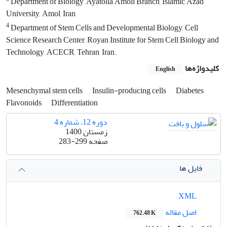
Department of Biology, Ayatolla Amoli Branch, Islamic Azad
University, Amol, Iran
4
Department of Stem Cells and Developmental Biology, Cell
Science Research Center, Royan Institute for Stem Cell Biology and
Technology, ACECR, Tehran, Iran.
کلیدواژه‌ها
English
Mesenchymal stem cells
Insulin-producing cells
Diabetes
Flavonoids
Differentiation
دوره 12، شماره 4
زمستان 1400
صفحه
283-299
فایل ها
XML
اصل مقاله
762.48 K