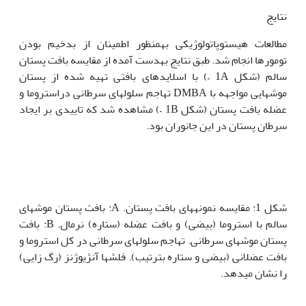
نتایج
مطالعات هیستوپاتولوژیکی به‏منظور اطمینان از بدخیم بودن
تومورها انجام شد. طبق نتایج به‏دست آمده از مقایسه بافت پستان
سالم (شکل 1A –) با اسلایدهای بافتی تهیه شده از پستان
موش‏هایی مواجهه با DMBA تهاجم سلول‏‏‏‏‏‏های سرطانی دراستروما و
عضله بافت پستان (شکل 1B –) مشاهده شد که تاییدی بر ایجاد
سرطان پستان در این جانوران بود.
شکل 1: مقایسه نمونه‏های بافت پستان. A: بافت پستان موش‏های
سالم با استروما (بیضی) و بافت عضله (ستاره) نرمال. B: بافت
پستان موشهای سرطانی. تهاجم سلولهای سرطانی در کل استروما و
بافت عضلانی (بیضی و ستاره بترتیب). فلشها آنژیوژنز (رگ زایی)
را نشان میدهد.