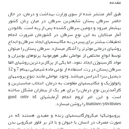
مقدمه
طبق آمار منتشر شده از سوی وزارت بهداشت و درمان، در حال
حاضر سرطان پستان شایع‏ترین سرطان در میان زنان کشور
به‏شمار می‏رود و دومین سرطان کشنده پس از ریه است. بالابودن
آمار مبتلایان به این نوع سرطان در کشورمان ضرورت انجام
تحقیقات بیشتر برای پی‏بردن به مکانیسم‏های ایجاد سرطان و ابداع
روش‏های درمانی موثرتر را آشکار می‏سازد. سرطان پستان را می‏توان
توسط انواع مختلفی از عواملی نظیر هورمون‏ها، پرتوهای یونیزان و
مواد کارسینوژن ایجاد نمود، اما یکی از پرکاربردترین روش‏های القا
سرطان پستان در رت، استفاده از نوعی ماده شیمیایی به‏نام 7 و 12
دی‏متیل بنزا آنتراسن میباشد. وجود عواملی مانند تنوع پروسه‏های
پاتولوژیک و مکانیسم­های مقاومت به ‏درمان، انتخاب مناسب‏ترین و
کارآمدترین نوع درمان را برای هر یک از بیماران مشکل ساخته
است و این امر لزوم انجام آزمایشهای gurd ortiv nI
tnatsiser/ytivitisnes را روشن می‏سازد.
پروبیوتیک­ها میکروارگانیسم­های زنده و مفیدی هستند که در
صورت مصرف در انسان یا حیوان و با اثر بر فلور میکروبی بدن
باعث بروز اثرات مفیدی بر سلامتی میزبان می‏شوند. امروزه