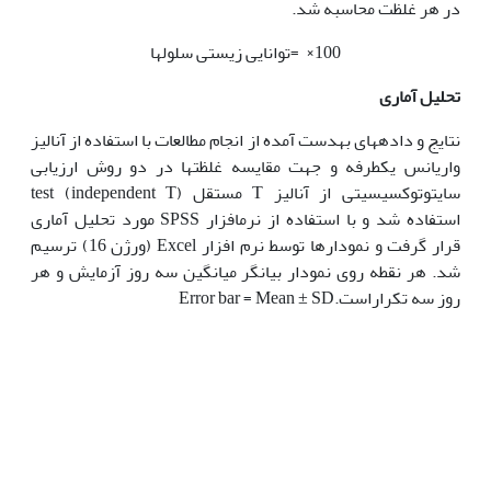
در هر غلظت محاسبه شد.
100× =توانایی زیستی سلول‏ها
تحلیل آماری
نتایج و داده‏های به‏دست آمده از انجام مطالعات با استفاده از آنالیز
واریانس یک‏طرفه و جهت مقایسه غلظت‏ها در دو روش ارزیابی
سایتوتوکسیسیتی از آنالیز T مستقل test (independent T)
استفاده شد و با استفاده از نرم­افزار SPSS مورد تحلیل آماری
قرار گرفت و نمودارها توسط نرم افزار Excel (ورژن 16) ترسیم
شد. هر نقطه روی نمودار بیان‏گر میانگین سه روز آزمایش و هر
روز سه تکراراست.Error bar = Mean ± SD