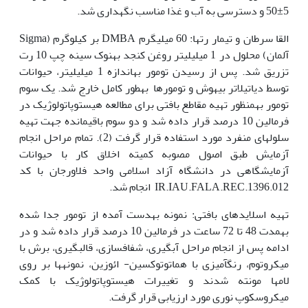
5±50 و دسترسی به آب و غذا مناسب نگه‏داری شد.
القا سرطان و تیمار رت‏ها: 60 میلی‏گرم DMBA بر کیلوگرم (Sigma
آلمان) محلول در 1 میلی‏لیتر روغن کنجد به‏نوک سینه چپ 10 رت
تزریق شد. پس از رسیدن تومور به‏اندازه 1 میلی‏لیتر، حیوانات
توسط دی‏اتیل‏اتر بی‏هوش و تومورها به‏طور کامل خارج شد. یک سوم
تومور به‏منظور تهیه مقاطع بافتی برای مطالعه هیستوپاتولوژیک در
فرمالین 10 درصد قرار داده شد و دو سوم باقی‏مانده جهت تهیه
سلول‏های منفرد مورد استفاده قرار گرفت (2). تمام مراحل انجام
آزمایش طبق اصول مصوبه کمیته اخلاق کار با حیوانات
آزمایشگاهی در دانشگاه آزاد اسلامی واحد فلاورجان با کد
IR.IAU.FALA.REC.1396.012 انجام شد.
تهیه اسلایدهای بافتی: نمونه به‏دست آمده از تومور جدا شده
به‏مدت 48 تا 72 ساعت در فرمالین 10 درصد قرار داده شد و در
ادامه پس از انجام مراحل آب‏گیری، شفاف‏سازی، قالب‏گیری، برش با
میکروتوم، رنگ‏آمیزی با هماتوتوکسین- ائوزین، نمونه‏ها بر روی
لام‏ها مونته شدند و تغییرات هیستوپاتولوژیک با کمک
میکروسکوپ نوری مورد ارزیابی قرار گرفت.