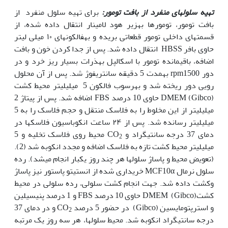
تهیه سلول‏های منفرد از بافت تومور:
برای تهیه سلول منفرد از
بافت تومور، تومورها به‏زیر هود لامینار انتقال داده شده، از
قسمت‏های داخلی تومور قطعاتی بریده و به‏فالکون‏های ۱۰ میلی لیتر
حاوی بافر HBSS انتقال داده شد. پس از جدا کردن خون و بافت
اضافه، باقی‏مانده تومور با اسکالپل به‏ذرات بسیار ریز خرد و در
دور rpm1500 به‏مدت 5 دقیقه سانتریفوژ شد. پس از آن محلول
رویی دور ریخته شد و به‏رسوب فالکون 5 میلی‏لیتر محیط کشت
DMEM (Gibco) حاوی 10 درصد FBS اضافه شد. پس از پیتاژ 2
میلی‏لیتر از این مخلوط را به فلاسک منتقل و حجم فلاسک را به 5
میلی‏لیتر رسانده شد. پس از ۲۴ ساعت انکوباسیون فلاسک‏ها در
دمای 37 درجه سانتی‏گراد و CO
محیط‌ روی فلاسک تخلیه و 5
2
میلی‏لیتر محیط کشت تازه به فلاسک اضافه و مجدد انکوبه شد (2).
(تعویض محیط و پاساژ سلول‏ها هر چند روز یک‏بار انجام می‏شد). رده
سلول نرمال MCF10α خریداری شده از انستیتو پاستور نیز پاساژ
وکشت داده شد. جهت انجام کشت سلولی، رده­ سلولی در محیط
کشتDMEM (Gibco) حاوی 10 درصد FBS و 1 درصد پنی‏سیلین
و استرپتومایسین (Gibco) در حضور 5 درصد CO
و در دمای 37
2
درجه سانتی­گراد انکوبه شد. محیط سلول­ها، هر سه روز یک مرتبه