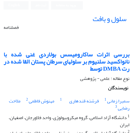
ورود به سامانه
ثبت نام
English
سلول و بافت
فصلنامه
بررسی اثرات ساکارومیسس بولاردی غنی شده با
نانواکسید سلنیوم بر سلول‏های سرطان پستان القا شده در
رت DMBA توسط
نوع مقاله : علمی - پژوهشی
نویسندگان
2
1
1
سمیرا زمانی
فرشته قندهاری
مهنوش فاطمی
ملاحت
3
رضایی
1
دانشگاه آزاد اسلامی، گروه میکروبیولوژی، واحد فلاورجان، اصفهان،
ایران
2