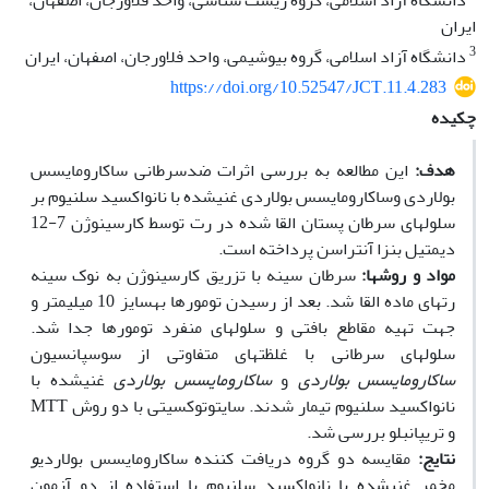
دانشگاه آزاد اسلامی، گروه زیست شناسی، واحد فلاورجان، اصفهان،
ایران
3
دانشگاه آزاد اسلامی، گروه بیوشیمی، واحد فلاورجان، اصفهان، ایران
https://doi.org/10.52547/JCT.11.4.283
چکیده
هدف:
این مطالعه به ‏بررسی اثرات ضدسرطانی ساکارومایسس
بولاردی وساکارومایسس بولاردی غنی‏‏شده با نانواکسید سلنیوم بر
سلول‏های سرطان پستان القا شده در رت توسط کارسینوژن 7-12
دی‏متیل بنزا آنتراسن پرداخته است.
مواد و روش‏ها:
سرطان سینه با تزریق کارسینوژن به ‏نوک سینه
رت‏های ماده القا شد. بعد از رسیدن تومورها به‏سایز 10 میلی‏متر و
جهت تهیه مقاطع بافتی و سلول­های منفرد تومورها جدا شد.
سلول‏های سرطانی با غلظت‏های متفاوتی از سوسپانسیون
ساکارومایسس بولاردی
و
ساکارومایسس بولاردی
غنی‏شده با
نانواکسید سلنیوم تیمار شدند. سایتوتوکسیتی با دو روش MTT
و تریپان‏بلو بررسی شد.
نتایج:
مقایسه دو گروه دریافت کننده ساکارومایسس بولاردی
و
مخمر غنی‏شده با نانواکسید سلنیوم
با استفاده از دو آزمون