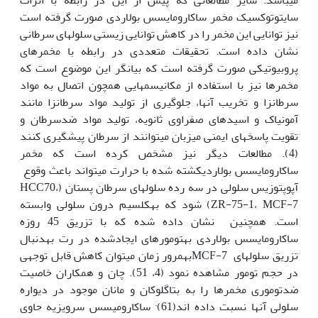
سایتوتوکسیک مخمر ساکارومایسس بولاردی صورت گرفته است
نیز توانایی این مخمر را در کاهش توانایی زیستی سلول‏های سرطانی
نشان داده است. تحقیقات متعددی در رابطه با مخمرهای
پروبیوتیکی صورت گرفته است که بیان‏گر این موضوع است که
مخمرها نیز با استفاده از مکانیسم‏هایی هم‏چون اتصال به مواد
سرطان‏زا و تخریب آن‏ها، جلوگیری از تولید مواد سرطان‏زا مانند
آمونیاک و اسیدهای صفراوی ثانویه، تولید مواد ضدسرطان و
تقویت پاسخ‏های ایمنی میزبان می‏توانند از سرطان پیش‏گیری کنند
(4). مطالعات دیگر نیز مشخص کرده است که مخمر
ساکارومایسس بولاردیکشته شده با حرارت می‏تواند باعث وقوع
آپوپتوزیس سلولی در سه رده سلول‏های سرطان پستان (HCC70،
ZR-75-1، MCF-7) شود که به‏کلسیم درون سلولی وابسته
است. هم‏چنین نشان داده شده که با تزریق 45 روزه
ساکارومایسس بولاردی به‏تومورهای ایجادشده در رت به‏دنبال
تزریق سلول‏های MCF-7به‏مرور زمان میتوان کاهش قابل توجهی
در حجم تومور مشاهده نمود (4، 51). چان و همکاران خاصیت
ضدتوموری مخمرها را به ‏بتاگلوکان و مانان موجود در دیواره
.
سلولی آن‏ها نسبت داده اند(61)
ساکارومیسس سرویزیه حاوی