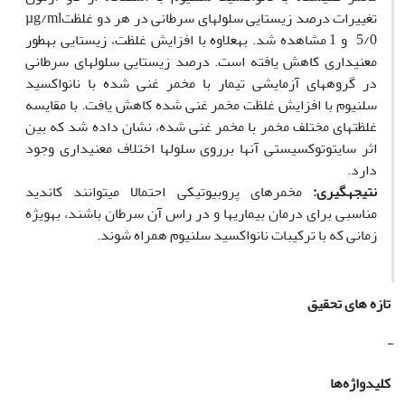
تغییرات درصد زیستایی سلول‏های سرطانی در هر دو غلظتµg/ml
5/0 و 1 مشاهده شد. به‏علاوه با افزایش غلظت، زیستایی به‏طور
معنی‏داری کاهش یافته است. درصد زیستایی سلول‏های سرطانی
در گروه‏های آزمایشی تیمار با مخمر غنی شده با نانواکسید
سلنیوم با افزایش غلظت مخمر غنی شده کاهش یافت. با مقایسه
غلظت‏های مختلف مخمر با مخمر غنی شده، نشان داده شد که بین
اثر سایتوتوکسیستی آن‏ها برروی سلول‏ها اختلاف معنی‏داری وجود
دارد.
نتیجه‏گیری:
مخمرهای پروبیوتیکی احتمالا می­توانند کاندید
مناسبی برای درمان بیماری­ها و در راس آن سرطان باشند، به‏ویژه
زمانی که با ترکیبات نانواکسید سلنیوم همراه شوند.
تازه های تحقیق
-
کلیدواژه‌ها