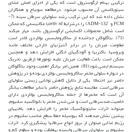
ترکیبی به‏نام ارگوسترول است که یکی از اجزای اصلی غشای
سیتوپلاسمی آن محسوب می­شود. درمطالعه ­سوبیاح و همکاران
نشان داده شد که این ترکیب رشد سلولهای سرطان سینه (7-
FCM و 132-ADM) را درشرایط
ortiv nI
با مکانیسمی که ممکن
است شامل محصولات اکسایشی ارگوسترول باشد، مهار می­کند
(71). بتاگلوکان جداشده از ساکارومایسس بولاردی قادر است
مقاومت میزبان را در برابر آنتی‏ژن‏های خارجی مختلف مانند
ویروس‏ها، باکتری‏ها و آلودگی‏های انگلی افزایش دهد و هم‏چنین
ممکن است باعث فعالیت میزبان علیه تومورها ازطریق تحریک
سیستم ایمنی شود(81). همین امر بیان‏گر اهمیت وجود بتاگلوکان
در دیواره سلولی مخمر ساکارومایسس بولاردی بوده و در پژوهش
حاضر نیز احتمالا یکی از دلایل کاهش توانایی زیستی سلول‏های
سرطانی است. مقایسه نتایج پژوهش حاضر با سایر مطالعات بیان‏گر
آن است که مخمرها از جمله ساکارومایسس بولاردی دارای
خاصیت ضدسرطانی است و غنی شدن مخمر با نانواکسید سلنیوم،
می‏تواند اثرات سایتوتوکسیک مخمر را افزایش دهد. یافته­های
پیشین نشان می­دهند که به‏وسیله حفظ سطح مناسب سلنیوم در
رژیم غذایی می­توان از بروز انواع سرطان­ها پیش‏گیری کرد. اثرات
سلنیوم بر سلول‏های سرطانی وابسته به‏غلظت بوده و سطوح کم و