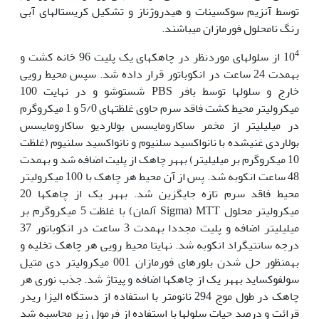
توسط آنزیم سوکسینات و هیدروژناز و تشکیل کریستال‏های آبی
رنگ نامحلول فورمازان می­باشند.
4
10
از سلول‏های موردنظر در چاهک‏های یک پلیت 96 خانه کشت و
به‏مدت 24 ساعت در انکوباتور قرار داده شد. سپس محیط رویی
خارج و سلول‏ها توسط بافر PBS شست‏وشو و در نهایت 100
میکرولیتر محیط کشت فاقد سرم حاوی غلظت‏های 5/0 و 1 میکروگرم
در میلی‏لیتر از مخمر ساکارومایسس بولاردیو ساکارومایسس
بولاردی غنی‏شده با نانواکسید سلنیوم و نانواکسید سلنیوم (غلظت
10 میکروگرم بر میلی‏لیتر) به‏هر چاهک از پلیت اضافه شد و به‏مدت
48 ساعت انکوبه شد. پس از آن محیط هر چاهک با 100 میکرولیتر
محیط فاقد سرم تازه جایگزین شد. به‏هر یک از چاهک‏ها 20
میکرولیتر محلول MTT (Sigma آلمان) با غلظت 5 میکروگرم بر
میلی‏لیتر اضافه و پلیت مجددا به‏مدت 3 ساعت در انکوباتور 37
درجه سانتیگراد انکوبه شد. نهایتا محیط رویی هر چاهک تخلیه و
به‏منظور حل شدن بلورهای فورمازان 001 میکرولیتر دی متیل
سولفوکساید به‏هر یک از چاهک‏ها اضافه و پیتاژ شد. جذب نوری هر
چاهک در طول موج 294 نانومتر با استفاده از دستگاه الیزا ریدر
قرائت و درصد حیات سلول‏ها با استفاده از فرمول زیر محاسبه شد