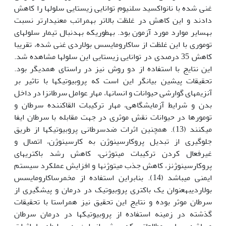
غنی شده با نانواکسید سلنیوم توانایی زیستایی سلول‏ها را کاهش
دادند و این کاهش در غلظت بالاتر به‏مراتب معنی‏دارتر نسبت
به‏سایر موارد مورد آزمون بود. به‏طوری‏که به‏دنبال تیمار سلول‏های
توموری با این غلظت از ساکارومایسس بولاردی غنی شده، تقریبا
کاهش 35 درصدی در توانایی زیستایی این سلول‏ها مشاهده شد.
این نتایج با استفاده از دو روش نیز در راستای هم‏دیگر بود.
تحقیقات پیشین بیان‏گر این است که پروبیوتیک‏ها با تاثیر بر
آنزیم‏های گوارشی حیوانات و انسان‏ها، مهار عوامل سرطان‏زا در داخل
بدن و شرایط آزمایشگاهی، مهار ترکیبات القاکننده سرطان و
تومورها در حیوانات نقش موثری در جهت مقابله با سرطان ایفا
می‏کنند (13). هم‏چنین اثرات ضدسرطانی پروبیوتیک‏ها از طریق
جلوگیری از تبدیل پروکارسینوژن به کارسینوژن، اتصال و
غیرفعال کردن ترکیبات میتوژنی، کاهش رشد باکتری‏های
پروکارسینوژنز، کاهش جذب میتوژن‏ها و افزایش عمل‏کرد سیستم
ایمنی می‏باشد (14). بنابراین استفاده از مخمرساکارومایسس
بولاردیبه‏عنوان یک باکتری پروبیوتیک در درمان و پیش‏گیری از
سرطان موثر بوده و نتایج این تحقیق نیز هم‏راستا با تحقیقات
گذشته در زمینه استفاده از پروبیوتیک‏ها در درمان سرطان
می‏باشد. سایر مطالعاتی که پیش از این در رابطه با اثرات