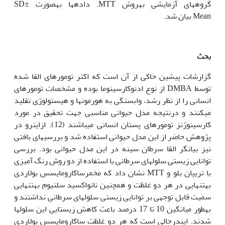
گروه‏های آزمایشی به‏روش MTT. داده‏ها به‏صورت SD±
Meanبیان شد.
بحث
گزارشات پیشین حاکی از آن است که اکثر تومورهای القا شده
توسط DMBA از نوع ادنوکارسینوما بوده و مشخصات تومورهای
انسانی را از نظر رشد، وابستگی به هورمون‏ها و هیستولوژی تقلید
می‏کنند و درنتیجه مدل حیوانی مناسبی جهت تحقیق در مورد
کارسینوژنز تومورهای پستان انسانی می‏باشند (12). ازاین‏رو در
پژوهش حاضر از این مدل حیوانی استفاده شد و بررسی‏های بافتی
نیز بیان‏گر القا سرطان سینه در این مدل حیوانی بود. بررسی
توانایی زیستی سلول‏های سرطانی با استفاده از دو روش رنگ آمیزی
با تریپان بلو و MTT نشان داد که مخمرساکارومایسس بولاردی
به‏تنهایی در هر دو غلظت و هم‏چنین نانواکسید سلنیوم به‏تنهایی
سمیت قابل توجهی بر توانایی زیستی سلول‏های سرطانی نداشتند و
به‏طور میانگین 10 تا 17 درصد باعث کاهش زیستایی این سلول‏ها
شدند. این‏درحالی است که هر دو غلظت ساکارومایسس بولاردی