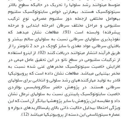
متوسط ​​می‏توانند رشد سلول‏ها را تحریک در حالی‏که سطوح بالاتر
سیتوتوکسیک هستند. به‏عبارتی خواص سایتوتوکسیک سلنیوم
به‏عوامل مختلفی ازجمله دوز سلنیوم مصرفی، نوع ترکیب
سلنیومی و مراحل مختلف سرطان (مرحله ابتدایی و مرحله
پیشرفته) وابسته است (91). مطالعات نشان می‏دهد که
نفوذپذیری سلول­های سرطانی نسبت به سلول­های سالم بیش‏تر و
بافت‏های سرطانی، مواد مغذی با سایز کوچک در حد 2 نانومتر را از
طریق فرآیند انتشار می‏توانند دریافت کنند (02). از این‏رو استفاده
از ترکیبات سلنیومی در سطح نانو در این تحقیق عامل مهمی در
افزایش خاصیت سیتوتوکسیک مخمرهای غنی شده نسبت به
مخمر به‏تنهایی می‏باشد. مطالعات نشان داده است که پروبیوتیک‏ها
قادر به تولید مهارکننده‏های رشد سلولی و انتخابی برای سلول‏های
سرطانی هستند. در پژوهش حاضر ساکارومایسس بولاردی
خاصیت سایتوتوکسیک پایین‏تری نسبت به سلول‏های نرمال نشان
داد و مقایسه این پژوهش با سایر پژوهش‏ها بیان‏گر آن است که این
ویژگی احتمالا به‏دلیل حلالیت ذاتی بالای پلی‏ساکاریدهای دیواره و
عصاره سیتوپلاسمی این دسته از پروبیوتیک‏ها می‏باشد (12).