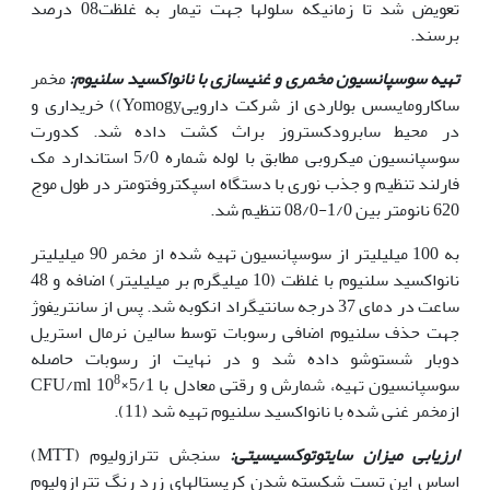
تعویض شد تا زمانیکه سلول­ها جهت تیمار به غلظت08 درصد
برسند.
تهیه سوسپانسیون مخمری و غنی
سازی با نانواکسید سلنیوم:
مخمر
ساکارومایسس بولاردی از شرکت داروییYomogy)) خریداری و
در محیط سابرودکستروز براث کشت داده شد. کدورت
سوسپانسیون میکروبی مطابق با لوله شماره 5/0 استاندارد مک
فارلند تنظیم و جذب نوری با دستگاه اسپکتروفتومتر در طول موج
620 نانومتر بین 1/0-08/0 تنظیم شد.
به 100 میلی‏لیتر از سوسپانسیون تهیه شده از مخمر 90 میلی‏لیتر
نانواکسید سلنیوم با غلظت (10 میلی‏گرم بر میلی‏لیتر) اضافه و 48
ساعت در دمای 37 درجه سانتی‏گراد انکوبه شد. پس از سانتریفوژ
جهت حذف سلنیوم اضافی رسوبات توسط سالین نرمال استریل
دوبار شست‏وشو داده شد و در نهایت از رسوبات حاصله
8
سوسپانسیون تهیه، شمارش و رقتی معادل با CFU/ml 10
×5/1
ازمخمر غنی شده با نانواکسید سلنیوم تهیه شد (11).
ارزیابی میزان سایتوتوکسیسیتی:
سنجش تترازولیوم (MTT)
اساس این تست شکسته شدن کریستال‏های زرد رنگ تترازولیوم