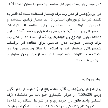
قابل توجهی از رشد تومورهای متاستاتیک مغز را نشان دهد (01).
در این پژوهش از مدل رت نژاد ویستار استفاده شده که قادر به
تقلید شرایط تومورهای انسانی تا حد بسیار زیادی می‏باشد و
بنابراین می‏تواند مدل مناسبی برای مطالعه اثر ترکیبات
ضدسرطانی به‏شمار آید. با بررسی داده‏های به‏دست آمده از این
مطالعه به‏این موضوع پی خواهیم برد که آیا استفاده از مدل رت
نژاد ویستار می‏تواند مدل مناسبی برای مطالعه اثر ترکیبات
ضدسرطانی به‏شمار آید و این‏که آیا ساکارومایسس بولاردی
غنی‏شده با نانواکسیدسلنیوم قادر به ازبین بردن سلول‏های
سرطانی هستند؟
مواد و روش‌ها
برای انجام این پژوهش، 10رت ماده بالغ از نژاد ویستار با میانگین
وزنی (20±150) از مرکز نگه‏داری حیوانات در دانشگاه آزاد
اسلامی واحد فلاورجان خریداری و در شرایط استاندارد 12/12
ساعت روشنایی/تاریکی، حرارت 5±23 درجه سانتی‏گراد، رطوبت