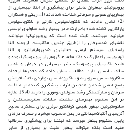
پروبیوتیک‏ها به‏عنوان عاملی برای پیش‏گیری از ابتلا به‏بسیاری از
بیماری­های عفونی و سرطانی شناخته شده‏اند (1). ریکی و همکاران
(2) نشان دادند که لاکتوباسیلوس کازئی و لاکتوباسیلوس
پاراکازیی کشته شده باحرارت قادر به‏مهار رشد سلول‏های لوسمی
میلوئید می‏باشند. ثابت شده است که پروبیوتیک‏ها می­توانند
نقش‏های ضدسرطان را ازطریق چندین مکانیسم، ازجمله القا
پاسخ‏های سیستم ایمنی، فعالیت‏های ضدپرولیفراتیو و القا
آپوپتوزیس اعمال کنند (3). مخمرها گروهی از پروبیوتیک‏ها بوده و
مانند باکتری‏های پروبیوتیک، تاثیر به‏سزایی در درمان و تامین
سلامت انسان دارد. مطالعات نشان داده که مخمرها ازجمله
ساکارومایسس سرویزیه و ساکارومایسس بولاردی باعث افزایش
پاسخ ایمنی شده و هم‏چنین اثرات پیش‏گیری کننده از ابتلا به
سرطان و مهارکنندگی رشد سلول‏های توموری را دارند (4، 5). علاوه
‏بر این سلنیوم به‏فرم‏های سلنیت، سلنات، سلنوسیستئین و
سلنومتیونین به‏طور طبیعی کوفاکتور موثری برای عمل‏کرد صحیح
آنزیم‏های آنتی‏اکسیدانتی در بدن محسوب می‏شود و مصرف دزهای
پایین سلنیوم به‏نظر می­رسد که نه‏تنها برای پیش‏گیری سرطان‏ها
مفید است بلکه می‏تواند به‏طور مثبت بر بسیاری از سایر