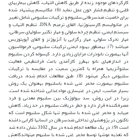
کارکردهای موجود زنده از طریق کاهش التهاب، کاهش بیماری‏های
قلبی و تنظیم فشار خون عمل نماید (6). مکانیسم پیشنهاد شده
برای خاصیت ضدسرطانی سلنیوم و ترکیبات سلنیومی شامل تغییر
در متابولیسم کارسینوژن‏ها، القای ترمیم DNA، تنظیم التهاب و
سیستم ایمنی، تنظیم چرخه سلولی و مهار تکثیر سلول‏های سرطانی،
مهار تحرک سلولی، مهار رگزایی یا آنژیوژنز و القای آپوپتوزیس
می‏باشد (7). به‏منظور بهبود ایمنی ترکیبات سلنیومی، فرمولاسیون
آن‏ها به‏صورت نانوذرات مزایای زیادی دارد. کپسوله کردن سلنیوم
در اندازه‏های نانو به‏طرز کارآمدی باعث فراتنظیمی فعالیت
سلنوآنزیم‏ها همراه با کم‏ترین سمیت در مقایسه با ترکیبات
سلنیومی دیگر میشود (8). طبق مطالعات انجام شده، دریافت
سلنیوم به‏صورت مخمر غنی شده باسلنیوم به‏عنوان یک روش
بسیار مناسب، ایمن در غنی­سازی موادغذایی شناخته شده است،
زیرا در این روش، سد بیولوژیک بین سلنیوم معدنی و فرد
مصرف‏کننده قرار دارد و خطر دریافت سلنیوم در حد زیاد، کاهش
می­یابد و مخمر غنی شده با سلنیوم تنها شکل سلنیوم است که
تاکنون در پژوهش‏های تداخلی ضدسرطان در انسان‏ها کارایی داشته
است (9). در یک مطالعه انجام شده در سال 3102 نشان داده شد
که تغذیه موش­ها توسط مخمر غنی شده با سلنیوم می‏تواندکاهش