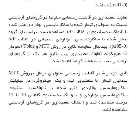
(01/0≥p) می‏باشد.
تفاوت معنی‏داری در قابلیت زیستایی سلول‏ها در گروه‏های آزمایشی
نسبت به سلول‏های تیمار شده با ساکارمایسس بولاردی غنی شده
با نانواکسیدسلنیوم در غلظت 5/0 مشاهده نشد، به‏استثنای گروه
تیمار شده با ساکارمایسس بولاردی به‏تنهایی در غلظت 5/0
(05/0≥p). به‏دنبال مقایسه نتایج در روش MTT و Tblue (نمودار
3) هیچ‏گونه تفاوت معنی‏داری بین نتایج هر یک از گروه‏های
آزمایشی نسبت به هم‏دیگر مشاهده نشد.
طبق نمودار 4 در قابلیت زیستایی سلول‏های نرمال به‏روش MTT
به‏دنبال تیمار با غلظت‏های نیم و یک میکروگرم در میلی‏لیتر
ساکارومایسس بولاردی غنی شده با نانواکسید سلنیوم،
ساکاورمایسس بولاردی و نانو اکسیدسلنیوم کاهش 10 تا 15
درصد مشاهده شد و اختلاف معنی‏داری در گروه‏های آزمایشی
مشاهده نشد.