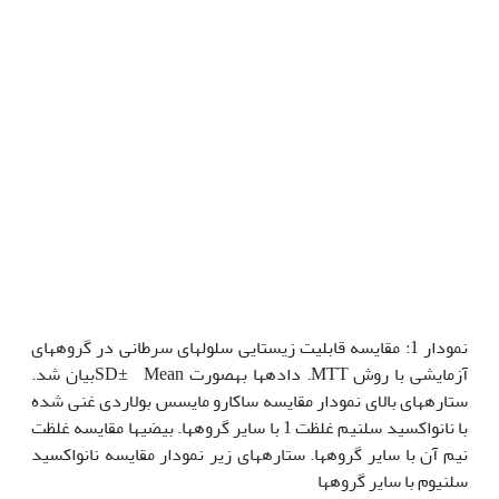
نمودار 1: مقایسه قابلیت زیستایی سلول‏های سرطانی در گروه‏های
آزمایشی با روش MTT. داده‏ها به‏صورت SD± Meanبیان شد.
ستاره‏های بالای نمودار مقایسه ساکارو مایسس بولاردی غنی شده
با نانواکسید سلنیم غلظت 1 با سایر گروه‏ها. بیضی‏ها مقایسه غلظت
نیم آن با سایر گروه‏ها. ستاره‏های زیر نمودار مقایسه نانواکسید
سلنیوم با سایر گروه‏ها