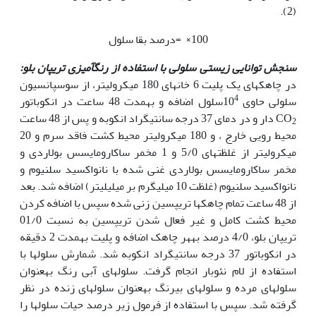
(2).
100× =درصد بقا سلول
سنجش توانایی زیستی سلولی با استفاده از رنگ‏آمیزی تریپان بلو:
در چاهک‏های یک پلیت 6 خانه‏ای 180 میکرولیتر، از سوسپانسیون
4
سلولی حاوی 10
سلول اضافه و به‏مدت 48 ساعت در انکوباتور
CO
دار و در دمای 37 درجه سانتی‏گراد انکوبه و پس از 48 ساعت
2
محیط رویی خارج ، و 180 میکرولیتر محیط کشت فاقد سرم و 20
میکرولیتر از غلظت‏های 5/0 و 1 مخمر ساکارومایسس بولاردی و
مخمر ساکارومایسس بولاردی غنی شده با نانواکسید سلنیوم و
نانواکسید سلنیوم (غلظت 10 میلی‏گرم بر میلی‏لیتر) اضافه شد. بعد
از 48 ساعت تمام چاهک‏ها تریپسین زنی شده سپس با اضافه کردن
محیط کشت کامل و غیر فعال شدن تریپسین به نسبت 01/0
تریپان بلو، 4/0 درصد به‏هر چاهک اضافه و پلیت به‏مدت 2 دقیقه
در انکوباتور 37 درجه سانتی‏گراد انکوبه شد. شمارش سلول‏ها با
استفاده از لام نئوبار انجام گرفت. سلول‏های آبی رنگ به‏عنوان
سلول‏های مرده و سلول‏های بی‏رنگ به‏عنوان سلول‏های زنده در نظر
گرفته شد. سپس با استفاده از فرمول زیر درصد حیات سلول‏ها را