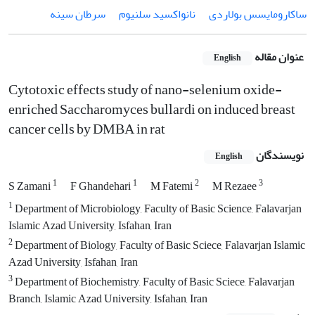
ساکارومایسس بولاردی
نانواکسید سلنیوم
سرطان سینه
عنوان مقاله
English
Cytotoxic effects study of nano-selenium oxide-
enriched Saccharomyces bullardi on induced breast
cancer cells by DMBA in rat
نویسندگان
English
1
1
2
3
S Zamani
F Ghandehari
M Fatemi
M Rezaee
1
Department of Microbiology, Faculty of Basic Science, Falavarjan
Islamic Azad University, Isfahan, Iran
2
Department of Biology, Faculty of Basic Sciece, Falavarjan Islamic
Azad University, Isfahan, Iran
3
Department of Biochemistry, Faculty of Basic Sciece, Falavarjan
Branch, Islamic Azad University, Isfahan, Iran