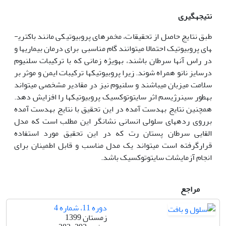
نتیجه­گیری
طبق نتایج حاصل از تحقیقات، مخمرهای پروبیوتیکی مانند باکتری­
های پروبیوتیک احتمالا می­توانند گام مناسبی برای درمان بیماری­ها و
در راس آن­ها سرطان باشند، به‏ویژه زمانی که با ترکیبات سلنیوم
درسایز نانو همراه شوند. زیرا پروبیوتیک­ها ترکیبات ایمن و موثر بر
سلامت میزبان می‏باشند و سلنیوم نیز در مقادیر مشخصی می­تواند
به‏طور سینرژیسم اثر سایتوتوکسیک پروبیوتیک‏ها را افزایش دهد.
هم‏چنین نتایج به‏دست آمده در این تحقیق با نتایج به‏دست آمده
برروی رده‏های سلولی انسانی نشان‏گر این مطلب است که مدل
القایی سرطان پستان رت که در این تحقیق مورد استفاده
قرارگرفته است می‏تواند یک مدل مناسب و قابل اطمینان برای
انجام آزمایشات سایتوتوکسیک باشد.
مراجع
دوره 11، شماره 4
زمستان 1399