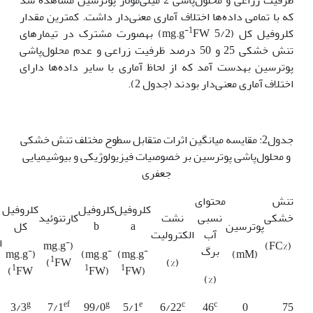
که با تمامی داده‌ها اختلاف آماری معنی‌دار داشت. کم‏ترین مقدار
-1
کلروفیل کل (5/2 mg.g
FW) به‏صورت مشترک در تیمارهای
تنش خشکی 25 و 50 درصد ظرفیت زراعی و عدم محلول‌پاشی
پوترسین به­دست آمد که از لحاظ آماری با سایر داده‌ها دارای
اختلاف آماری معنی‌دار بودند (جدول 2).
جدول2: مقایسه میانگین اثرات متقابل سطوح مختلف تنش خشکی
و محلول‌پاشی پوترسین بر خصوصیات فیزیولوژیکی و بیوشیمیایی
جعفری
تنش
محتوای
کلروفیل
کلروفیل
کلروفیل
خشکی
نسبی
نشت
کارتنوئید
پوترسین
a
b
کل
آب
الکترولیت
ا
-
(mg.g
(%FC)
برگ
-
-
-
(mg.g
(mg.g
(mg.g
(mM)
1
FW)
(%)
1
1
1
FW)
FW)
FW)
(%)
g
ef
g
e
c
c
3/3
7/1
99/0
5/1
6/22
46
0
75