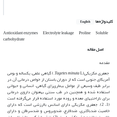
کلیدواژه‌ها
English
Antioxidant enzymes
Electrolyte leakage
Proline
Soluble
carbohydrate
اصل مقاله
مقدمه
جعفری مکزیکی(
Tagetes minuta
L.) گیاهی علفی، یک‏ساله و بومی
آمریکای جنوبی است که از دوران باستان از خواص درمانی آن در
برابر طیف وسیعی از عوامل بیماری‌زای گیاهی، انسانی و حیوانی
استفاده شده و هم‏چنین در طب سنتی به­عنوان داروی درمانی
برای ناراحتی­های معده و روده مورد استفاده قرار می‌گرفته است
(1، 2). جعفری مکزیکی دارای اسانس باارزشی است که دارای
خاصیت ضدباکتری، ضدقارچ، ضدویروس و ضدسرطان و دارای
خاصیت نماتد و حشره‌کشی است (3). تنش خشکی به­علت تغییرات