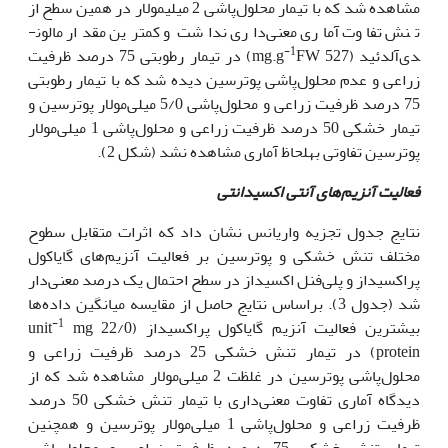
مشاهده شد که با تیمار محلول‌پاشی 2 میلی‎مولار در همین سطح از
تنش تفاوت آماری معنی‌داری نداشت و کم‏ترین مقدار مالون­
-1
دی‌آلدئید (527 mg.g
FW) در تیمار رطوبتی 75 درصد ظرفیت
زراعی و عدم محلول‌پاشی پوترسین دیده شد که با تیمار رطوبتی
75 درصد ظرفیت زراعی و محلول‌پاشی 5/0 میلی‌مولار پوترسین و
تیمار خشکی 50 درصد ظرفیت زراعی و محلول‌پاشی 1 میلی‌مولار
پوترسین تفاوتی به‏لحاظ آماری مشاهده نشد (شکل 2).
فعالیت آنزیم‌های آنتی ­اکسیدانتی
نتایج جدول تجزیه واریانس نشان داد که اثرات متقابل سطوح
مختلف تنش خشکی و پوترسین بر فعالیت آنزیم‌های گایاکول
پراکسیداز و پلی‌فنل‌ اکسیداز در سطح احتمال یک درصد معنی‌دار
شد (جدول 3). براساس نتایج حاصل از مقایسه میانگین داده‌ها
-1
بیش‏ترین فعالیت آنزیم گایاکول پراکسیداز (22/0 unit
mg
protein) در تیمار تنش خشکی 25 درصد ظرفیت زراعی و
محلول‌پاشی پوترسین در غلظت 2 میلی‌مولار مشاهده شد که از
دیدگاه آماری تفاوت معنی‌داری با تیمار تنش خشکی 50 درصد
ظرفیت زراعی و محلول‌پاشی 1 میلی‌مولار پوترسین و هم‏چنین
تیمار تنش خشکی 75 درصد ظرفیت زراعی و محلول‌پاشی