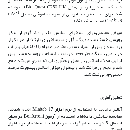
دستگاه اسپکتروفتومتر (مدل Bio Quest C250 UK) خوانده
-1
شد. برای محاسبه واحد آنزیمی از ضریب خاموشی معادل mM
-1
2/6 استفاده شد (24).
Cm
میزان اسانس:
برای استخراج اسانس مقدار 25 گرم از پیکر
رویشی خشک شده (برگ، گل و سرشاخه­های نازک) از هر تکرار
برداشته و پس از آسیاب شدن مختصر همراه با 600 میلی‏لیتر آب
در داخل دستگاه Clevenger به­مدت 3 ساعت جوشانده شد. پس
از این مدت، اسانس در محل جمع‏آوری آن که مدرج می‏باشد جمع
شد و حجم آن قرائت شد و به‏عنوان میزان اسانس به‏صورت درصد
حجمی-وزنی ثبت شد.
تحلیل آماری
آنالیز داده‌ها با استفاده از نرم افزار Minitab 17 انجام شدند.
مقایسه میانگین داده‌ها با استفاده از آزمون Bonferroni در سطح
احتمال 5 درصد انجام گرفت. نمودارها با استفاده از نرم افزار
Excel رسم شدند.