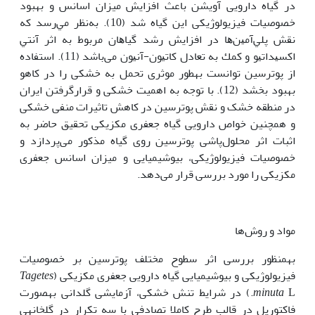
در گیاه دارویی آویشن باعث افزایش میزان اسانس و بهبود
خصوصیات فیزیولوژیکی این گیاه شد (10). ﺑﻪ‏ﻧﻈﺮ ﻣﻲ­رﺳﺪ ﻛﻪ
ﻧﻘﺶ ﭘﻠﻲآﻣﻴﻦﻫﺎ در اﻓﺰاﻳﺶ رﺷﺪ گیاﻫﺎن ﻣﺮﺑﻮط ﺑﻪ اﺛﺮ آﻧﺘﻲ
اﻛﺴﻴﺪاﺗﻴﻮ و ﻛﻤﻚ ﺑﻪ ﺗﻌﺎدل ﻛﺎﺗﻴﻮن-آﻧﻴﻮن می‌باشد (11). استفاده
از پوترسین توانست به­طور موثری تحمل به خشکی را در کاهو
بهبود بخشد (12). با توجه به اهمیت خشکی و قرارگرفتن ایران
در منطقه خشک و نقش پوترسین در کاهش تاثیرات منفی خشکی
و هم‏چنین خواص دارویی گیاه جعفری مکزیکی تحقیق حاضر به
اثبات اثر محلول‌پاشی پوترسین روی گیاه مذکور می‌پردازد و
خصوصیات فیزیولوژیکی، بیوشیمیایی و میزان اسانس جعفری
مکزیکی را مورد بررسی قرار می‌دهد.
مواد و روش‌ها
به­منظور بررسی اثر سطوح مختلف پوترسین بر خصوصیات
فیزیولوژیکی و بیوشیمیایی گیاه دارویی جعفری مکزیکی (
Tagetes
minuta
L.) در شرایط تنش خشکی، آزمایشی گلدانی به­‏صورت
فاکتوریل در قالب طرح کاملا تصادفی با سه تکرار در گل‏خانه‏ی