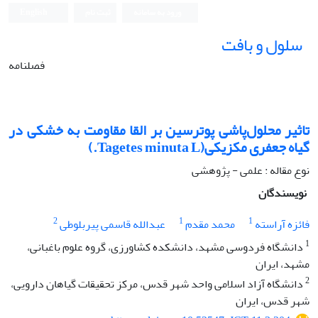
ورود به سامانه
ثبت نام
English
سلول و بافت
فصلنامه
تاثیر محلول‌پاشی پوترسین بر القا مقاومت به خشکی در
گیاه جعفری مکزیکی(Tagetes minuta L.)
نوع مقاله : علمی - پژوهشی
نویسندگان
2
1
1
فائزه آراسته
محمد مقدم
عبدالله قاسمی پیربلوطی
1
دانشگاه فردوسی مشهد، دانشکده کشاورزی، گروه علوم باغبانی،
مشهد، ایران
2
دانشگاه آزاد اسلامی واحد شهر قدس، مرکز تحقیقات گیاهان دارویی،
شهر قدس، ایران