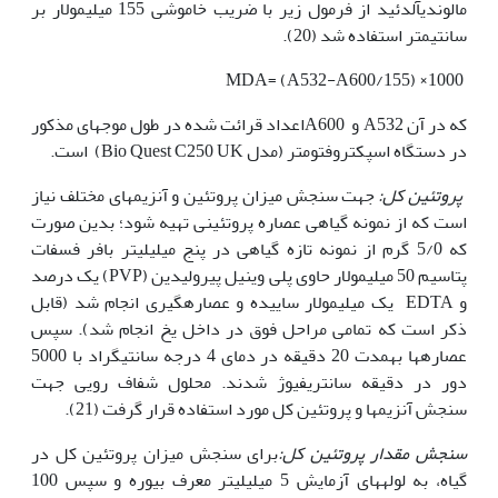
مالون‏دی‏آلدئید از فرمول زیر با ضریب خاموشی 155 میلی‏مولار بر
سانتی‏متر استفاده شد (20).
MDA= (A532-A600/155) ×1000
که در آن A532 و A600اعداد قرائت شده در طول موج‏های مذکور
در دستگاه اسپکتروفتومتر (مدل Bio Quest C250 UK) است.
پروتئین کل:
جهت سنجش میزان پروتئین و آنزیم‏های مختلف نیاز
است که از نمونه گیاهی عصاره پروتئینی تهیه شود؛ بدین صورت
که 5/0 گرم از نمونه تازه گیاهی در پنج میلی‏لیتر بافر فسفات
پتاسیم 50 میلی‏مولار حاوی پلی وینیل پیرولیدین (PVP) یک درصد
و EDTA یک میلی‏مولار ساییده و عصاره‏گیری انجام شد (قابل
ذکر است که تمامی مراحل فوق در داخل یخ انجام شد). سپس
عصاره‏ها به­مدت 20 دقیقه در دمای 4 درجه سانتی‏گراد با 5000
دور در دقیقه سانتریفیوژ شدند. محلول شفاف رویی جهت
سنجش آنزیم‏ها و پروتئین کل مورد استفاده قرار گرفت (21).
سنجش مقدار
پروتئین کل:
برای سنجش میزان پروتئین کل در
گیاه، به لوله‏های آزمایش 5 میلی‏لیتر معرف بیوره و سپس 100