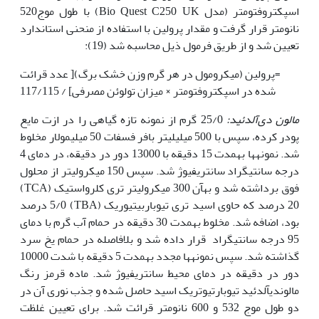
اسپکتروفتومتر (مدل Bio Quest C250 UK) با طول موج520
نانومتر قرار گرفت و مقدار پرولین با استفاده از منحنی استاندارد
تعیین شد و از طریق فرمول ذیل محاسبه شد (19):
=پرولین (میکرومول در هر گرم وزن خشک برگ)[ عدد قرائت
شده در اسپکتروفتومتر × میزان تولوئن مصرفی] / 117/115
مالون دی‌آلدئید:
25/0 گرم از نمونه تازه گیاهی را در ازت مایع
پودر کرده، سپس با 500 میلی‏لیتر بافر فسفات 50 میلی‏مولار مخلوط
شد. نمونه‏ها به­مدت 15 دقیقه با 13000 دور در دقیقه، در دمای 4
درجه سانتی‏گراد سانتریفیوژ شد. سپس 150 میکرولیتر از محلول
فوق برداشته شد و به‏آن 300 میکرولیتر تری کلرواستیک (TCA)
20 درصد که حاوی اسید تری تیوباربیتیوریک (TBA) 5/0 درصد
بود، اضافه شد. مخلوط به­مدت 30 دقیقه در حمام آب گرم با دمای
95 درجه سانتی‏گراد قرار داده شد و بلافاصله در حمام یخ سرد
گذاشته شد. سپس نمونه‏ها مجدد به­مدت 5 دقیقه با شدت 10000
دور در دقیقه در دمای محیط سانتریفیوژ شد. ماده قرمز رنگ
مالون‏دی‏آلدئید تیوبارتیوتریک اسید حاصل شده و جذب نوری آن در
دو طول موج 532 و 600 نانومتر قرائت شد. برای تعیین غلظت