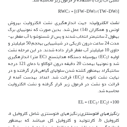
RWC% = [(FW-DW)/(TW-DW)]
نشت الکترولیت:
جهت اندازه‏گیری نشت الکترولیت به‏روش
لوتس و همکاران (14) عمل شد. بدین صورت‏ که نمونه‏های برگ
به‏طول 2 سانتی‏متر انتخاب شدند و پس از شست‏وشو با آب مقطر به­
مدت 24 ساعت درون تاریکی در شیشه‏هایی به‏حجم 50 میلی‏لیتر و
حاوی 10 میلی‏لیتر آب مقطر قرار داده شدند. در این مرحله نشت
اولیه (EC
) به‏وسیله دستگاه هدایت­سنج (EC متر) اندازه‏گیری
1
شد و نمونه­ها به­مدت 20 دقیقه درون اتوکلاو با دمای 121 درجه
سانتی‏گراد به­منظور کشته شدن سلول‏های گیاهی قرار گرفتند و در
نهایت نشت ثانویه (EC
) قرائت شد. اعداد به‏دست آمده از
2
قرائت دو نشت در فرمول زیر قرار گرفته و نشت الکترولیت
محاسبه شد.
EL = (EC
/ EC
) ×100
1
2
رنگیزه‏های فتوسنتزی:
رنگیزه‏های فتوسنتزی شامل کلروفیل a،
کلروفیل b، کارتنوئید و کلروفیل کل می‏باشد که به‏منظور
اندازه‏گیری این صفات، عصاره متانولی تهیه شده را به نسبت 1 به