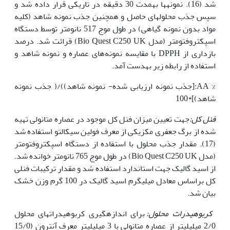
شد (16). نمونه‏ها به­مدت 30 دقیقه در تاریکی قرار داده شد و
سپس جذب محلول‏های حاصل و هم‏چنین جذب نمونه شاهد (کلیه
مواد بدون نمونه گیاهی) در طول موج 517 نانومتر توسط دستگاه
اسپکتروفتومتر (مدل Bio Quest C250 UK) قرائت شد. درصد
بازداری از DPPH با مقایسه نمونه‌های عصاره و نمونه شاهد و
استفاده از رابطه زیر به­دست آمد.
% AA:[جذب نمونه ارزیابی شده- نمونه شاهد))/( جذب نمونه
شاهد)]*100
فنل کل:
جهت تعیین میزان فنل کل موجود در عصاره متانولی تهیه
شده از برگ جعفری مکزیکی از معرف فولین سیکالتو استفاده شد
(17). مقدار جذب محلول با استفاده از دستگاه اسپکتروفتومتر
(مدل Bio Quest C250 UK) در طول موج 765 نانومتر خوانده شد.
از اسید گالیک جهت استاندارد استفاده شد و مقدار ترکیبات فنلی
کل براساس معادل میلی‏گرم اسید گالیک در 100 گرم وزن خشک
بیان شد.
کربوهیدرات محلول:
برای اندازه‏گیری کربوهیدرات‏های محلول
2/0 میلی‏لیتر از عصاره متانولی با 3 میلی‏لیتر معرف آنترون (15/0