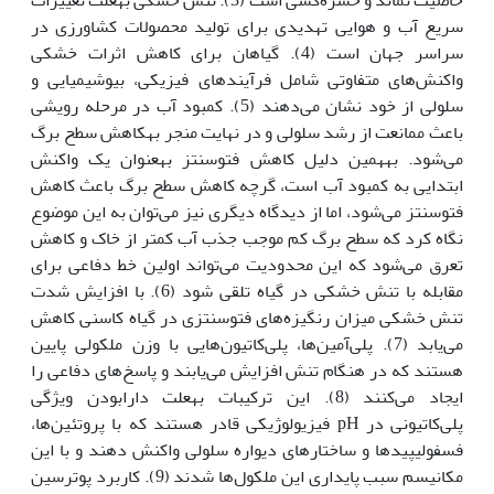
سریع آب و هوایی تهدیدی برای تولید محصولات کشاورزی در
سراسر جهان است (4). گیاهان برای کاهش اثرات خشکی
واکنش‌های متفاوتی شامل فرآیندهای فیزیکی، بیوشیمیایی و
سلولی از خود نشان می‌دهند (5). کمبود آب در مرحله رویشی
باعث ممانعت از رشد سلولی و در نهایت منجر به‏کاهش سطح برگ
می‌شود. به‏همین دلیل کاهش فتوسنتز به­عنوان یک واکنش
ابتدایی به کمبود آب است، گرچه کاهش سطح برگ باعث کاهش
فتوسنتز می‌شود، اما از دیدگاه دیگری نیز می‌توان به این موضوع
نگاه کرد که سطح برگ کم موجب جذب آب کمتر از خاک و کاهش
تعرق می‌شود که این محدودیت می‌تواند اولین خط دفاعی برای
مقابله با تنش خشکی در گیاه تلقی شود (6). با افزایش شدت
تنش خشکی میزان رنگیزه‌های فتوسنتزی در گیاه کاسنی کاهش
می‌یابد (7). پلی‌آمین‌ها، پلی‌کاتیون‌هایی با وزن ملکولی پایین
هستند که در هنگام تنش افزایش می‌یابند و پاسخ‌های دفاعی را
ایجاد می‌کنند (8). این ترکیبات به­علت دارا‌بودن ویژگی
پلی‌کاتیونی در pH فیزیولوژیکی قادر هستند که با پروتئین‌ها،
فسفولیپیدها و ساختارهای دیواره سلولی واکنش دهند و با این
مکانیسم سبب پایداری این ملکول‌ها شدند (9). کاربرد پوترسین