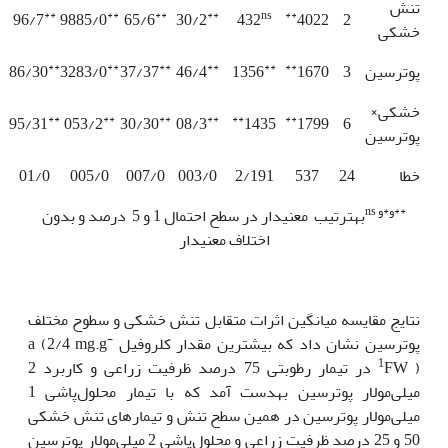
تنش
**
**
**
**
ns
**
96/7
9885/0
65/6
30/2
432
4022
2
خشکی
**
**
**
**
**
**
پوترسین
3
1670
1356
46/4
37/37
3283/0
86/30
خشکی×
**
**
**
**
**
**
95/31
053/2
30/30
08/3
1435
1799
6
پوترسین
خطا
24
537
2/191
003/0
007/0
005/0
01/0
**و*و
ns
به‏ترتیب معنی‏دار در سطح احتمال 1 و 5 درصد و بدون
اختلاف معنی‏دار
نتایج مقایسه میانگین اثرات متقابل تنش خشکی و سطوح مختلف
-
پوترسین نشان داد که بیش‏ترین مقدار کلروفیل a (2/4 mg.g
1
FW ) در تیمار رطوبتی 75 درصد ظرفیت زراعی و کاربرد 2
میلی‌مولار پوترسین به­دست آمد که با تیمار محلول‌پاشی 1
میلی‌مولار پوترسین در همین سطح تنش و تیمارهای تنش خشکی
50 و 25 درصد ظرفیت زراعی و محلول‌پاشی 2 میلی‌مولار پوترسین