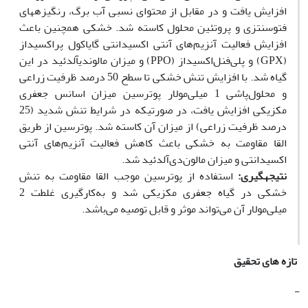
افزایش یافت و در مقابل از محتوای نسبی آب برگ، رنگیزه‏های
فتوسنتزی و پروتئین محلول کاسته شد. خشکی هم‏چنین باعث
افزایش فعالیت آنزیم‌های آنتی ‌اکسیدانتی گایاکول پراکسیداز
(GPX) و پلی‌فنل‌اکسیداز (PPO) و میزان مالون­دی‏آلدئید در این
گیاه شد. با افزایش تنش خشکی تا سطح 50 درصد ظرفیت زراعی
و محلول‌پاشی 1 میلی‌مولار پوترسین میزان اسانس جعفری
مکزیکی افزایش یافت، در صورتی‏که در شرایط تنش شدید (25
درصد ظرفیت زراعی) از میزان آن کاسته شد. پوترسین از طریق
القا مقاومت به خشکی باعث کاهش فعالیت آنزیم‌های آنتی
‌اکسیدانتی و میزان مالون‌دی‌آلدئید شد.
نتیجه‏گیری:
استفاده از پوترسین موجب القا مقاومت به تنش
خشکی در گیاه جعفری مکزیکی شد و به‌کارگیری غلطت 2
میلی‌مولار آن می‌تواند موثر و قابل توصیه می‌باشد.
تازه های تحقیق
-