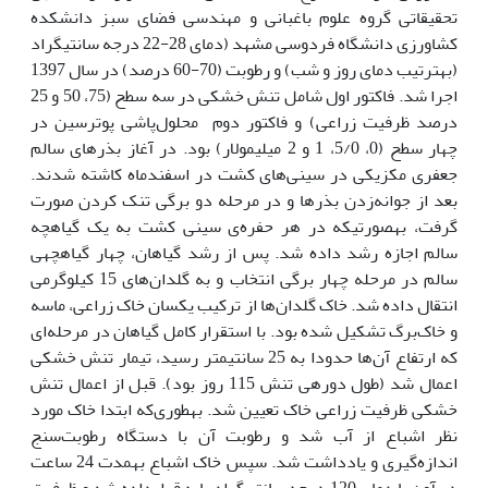
تحقیقاتی گروه علوم باغبانی و مهندسی فضای سبز دانشکده
کشاورزی دانشگاه فردوسی مشهد (دمای 28-22 درجه سانتی­گراد
(به­ترتیب دمای روز و شب) و رطوبت (70-60 درصد) در سال 1397
اجرا شد. فاکتور اول شامل تنش خشکی در سه سطح (75، 50 و 25
درصد ظرفیت زراعی) و فاکتور دوم محلول‌پاشی پوترسین در
چهار سطح (0، 5/0، 1 و 2 میلی­مولار) بود. در آغاز بذرهای سالم‌
جعفری‌ مکزیکی در سینی‌های کشت در اسفندماه کاشته شدند.
بعد از جوانه‌زدن بذرها و در مرحله دو برگی تنک کردن صورت
گرفت، به­صورتی‏که در هر حفره‌ی سینی کشت به یک گیاه‏چه
سالم اجازه رشد داده شد. پس از رشد گیاهان، چهار گیاه‏چه­ی
سالم در مرحله چهار برگی انتخاب و به گلدان‌های 15 کیلوگرمی
انتقال داده شد. خاک گلدان‌ها از ترکیب یکسان خاک زراعی، ماسه
و خاک‌برگ تشکیل شده بود. با استقرار کامل گیاهان در مرحله‌ای
که ارتفاع آن‌ها حدودا به 25 سانتی­متر رسید، تیمار تنش خشکی
اعمال شد (طول دوره­ی تنش 115 روز بود). قبل از اعمال تنش
خشکی ظرفیت زراعی خاک تعیین شد. به­طوری‌که ابتدا خاک مورد
نظر اشباع از آب شد و رطوبت آن با دستگاه رطوبت‌سنج
اندازه‌گیری و یادداشت شد. سپس خاک اشباع به­مدت 24 ساعت
در آون با دمای 120 درجه سانتی‌گراد پایه قرارداده شد و ظرفیت