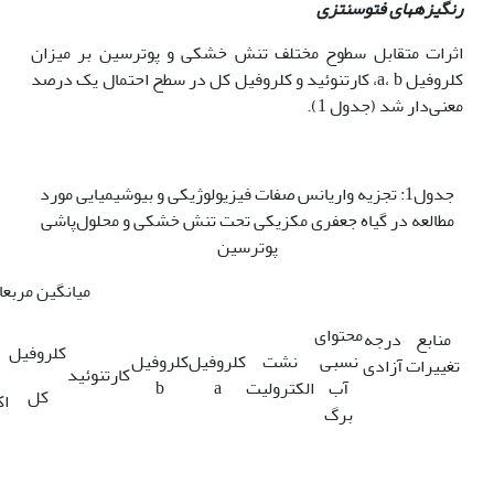
رنگیزه‏های فتوسنتزی
اثرات متقابل سطوح مختلف تنش خشکی و پوترسین بر میزان
کلروفیل a، b، کارتنوئید و کلروفیل کل در سطح احتمال یک درصد
معنی‌دار شد (جدول 1).
جدول1: تجزیه واریانس صفات فیزیولوژیکی و بیوشیمیایی مورد
مطالعه در گیاه جعفری مکزیکی تحت تنش خشکی و محلول‌پاشی
پوترسین
میانگین مربع
محتوای
منابع
درجه
کلروفیل
نسبی
نشت
کلروفیل
کلروفیل
تغییرات
آزادی
کارتنوئید
آب
الکترولیت
a
b
کل
اک
برگ