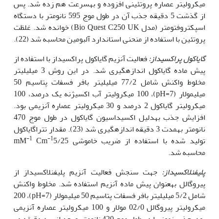
میکرو‏لیتر عصاره پروتئینی افزوده و به‏سرعت هم زده شد. پس
از گذشت 5 دقیقه جذب آن در طول موج 595 نانومتر با دستگاه
اسپکتروفتومتر (مدل Bio Quest C250 UK) خوانده شد. غلظت
پروتئین با استفاده از منحنی استاندارد آلبومین محاسبه شد (22).
گایاکول پراکسیداز:
فعالیت آنزیم گایاکول پراکسیداز با استفاده از
پیش ماده گایاکول اندازه‏گیری شد. در این روش 3 میلی‏لیتر
مخلوط واکنش شامل 77/2 میلی‏لیتر بافر فسفات پتاسیم 50
میلی‏مولار (pH=7)، 100 میکرولیتر آب اکسیژنه یک درصد، 100
میکرولیتر گایاکول 2 درصد و 30 میکرولیتر عصاره آنزیمی بود.
افزایش جذب به­دلیل اکسیداسیون گایاکول در طول موج 470
نانومتر به­مدت 3 دقیقه اندازه‏گیری شد (23). مقدار تتراگایاکول
-1
-1
تولید شده با استفاده از ضریب خاموشی mM
5/25
Cm
محاسبه شد.
پلی‏فنل‏اکسیداز:
جهت سنجش فعالیت آنزیم پلی‏فنل‏اکسیداز از
پیروگالل به­عنوان پیش ماده آنزیم استفاده شد. مخلوط واکنش
شامل 5/2 میلی‏لیتر بافر فسفات پتاسیم 50 میلی‏مولار (pH=7)، 200
میکرولیتر پیروگالل 02/0 مولار و 100 میکرولیتر عصاره آنزیمی
بود. جذب نمونه‏ها در طول موج 420 نانومتر و بعد از سه دقیقه در