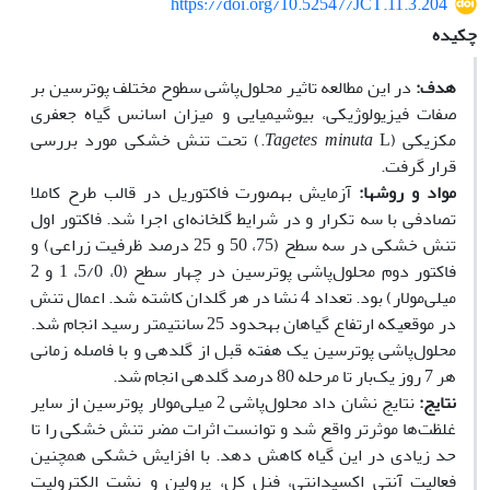
https://doi.org/10.52547/JCT.11.3.204
چکیده
هدف:
در این مطالعه تاثیر محلول‌پاشی سطوح مختلف پوترسین بر
صفات فیزیولوژیکی، بیوشیمیایی و میزان اسانس گیاه جعفری
مکزیکی (
Tagetes minuta
L.) تحت تنش خشکی مورد بررسی
قرار گرفت.
مواد و روش‏ها:
آزمایش به­صورت فاکتوریل در قالب طرح کاملا
تصادفی با سه تکرار و در شرایط گل‏خانه‌ای اجرا شد. فاکتور اول
تنش خشکی در سه سطح (75، 50 و 25 درصد ظرفیت زراعی) و
فاکتور دوم محلول‌پاشی پوترسین در چهار سطح (0، 5/0، 1 و 2
میلی‌مولار) بود. تعداد 4 نشا در هر گلدان کاشته شد. اعمال تنش
در موقعی­که ارتفاع گیاهان به‏حدود 25 سانتی­متر رسید انجام شد.
محلول‌پاشی پوترسین یک هفته قبل از گلدهی و با‌ فاصله زمانی
هر 7 روز یک‌بار تا مرحله 80 درصد گل‏دهی ‌انجام شد.
نتایج:
نتایج نشان داد محلول‌پاشی 2 میلی‌مولار پوترسین از سایر
غلظت‌ها موثرتر واقع شد و توانست اثرات مضر تنش خشکی را تا
حد زیادی در این گیاه کاهش دهد. با افزایش خشکی هم‏چنین
فعالیت آنتی ‎‏اکسیدانتی، فنل کل، پرولین و نشت الکترولیت