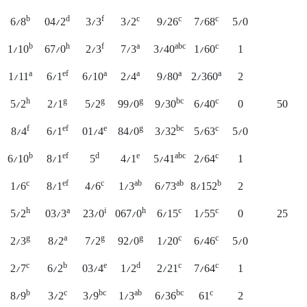
b
d
f
c
c
c
6/8
04/2
3/3
3/2
9/26
7/68
5/0
b
h
f
a
abc
c
1/10
67/0
2/3
7/3
3/40
1/60
1
a
ef
a
a
a
a
1/11
6/1
6/10
2/4
9/80
2/360
2
h
g
g
g
bc
c
5/2
2/1
5/2
99/0
9/30
6/40
0
50
f
ef
e
g
bc
c
8/4
6/1
01/4
84/0
3/32
5/63
5/0
b
ef
d
e
abc
c
6/10
8/1
5
4/1
5/41
2/64
1
c
ef
c
ab
ab
b
1/6
8/1
4/6
1/3
6/73
8/152
2
h
a
i
h
c
c
5/2
03/3
23/0
067/0
6/15
1/55
0
25
g
a
g
g
c
c
2/3
8/2
7/2
92/0
1/20
6/46
5/0
c
b
e
d
c
c
2/7
6/2
03/4
1/2
2/21
7/64
1
b
c
bc
ab
bc
c
8/9
3/2
3/9
1/3
6/36
61
2