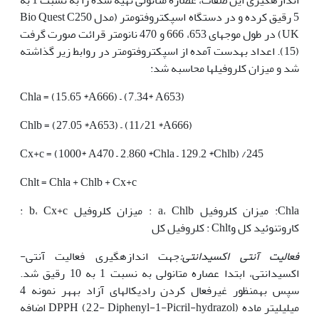
5 رقیق کرده و در دستگاه اسپکتروفتومتر (مدل Bio Quest C250
UK) در طول موج‏های 653، 666 و 470 نانومتر قرائت صورت گرفت
(15). اعداد به‏دست آمده از اسپکتروفتومتر در روابط زیر گذاشته
شد و میزان کلروفیل­ها محاسبه شد:
Chla = (15.65 *A666) – (7.34* A653)
Chlb = (27.05 *A653) – (11/21 *A666)
Cx+c = (1000* A470 – 2.860 *Chla – 129.2 *Chlb) /245
Chlt = Chla + Chlb + Cx+c
Chla: میزان کلروفیل a، Chlb : میزان کلروفیل b، Cx+c :
کاروتنوئید کل وChlt : کلروفیل کل
فعالیت آنتی‌ اکسیدانتی:
جهت اندازه‏گیری فعالیت آنتی­
اکسیدانتی، ابتدا عصاره متانولی به نسبت 1 به 10 رقیق شد.
سپس به­منظور غیرفعال کردن رادیکال‏های آزاد به‏هر نمونه 4
میلی‏لیتر ماده DPPH (2,2- Diphenyl-1-Picril-hydrazol) اضافه