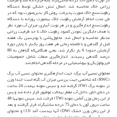
زراعی خاک محاسبه شد. اعمال تنش خشکی توسط دستگاه
رطوبت‌سنج خاک صورت پذیرفت. روش کار بدین‌صورت بود که در
طی مدت انجام آزمایش رطوبت خاک به­صورت روزانه با دستگاه
رطوبت‌سنج اندازه‌گیری و در هر نوبت آبیاری، میزان آب مورد نظر
با هدف جایگزین نمودن کمبود رطوبت خاک تا حد ظرفیت زراعی
مدنظر محاسبه و اعمال شد. محلول‌پاشی با پوترسین یک هفته
قبل از گل‏دهی و با‌ فاصله زمانی هر هفت روز یک‌بار تا پایان دوره
آزمایش حدودا 6 بار تکرار ‌شد، یعنی هنگامی‌که گیاهان به 80
درصد گل‏دهی رسیدند. اندازه‌گیری صفات شامل خصوصیات
فیزیولوژیکی و بیوشیمیایی در مرحله گل‏دهی انجام شد.
محتوای نسبی آب برگ
:
جهت اندازه­گیری محتوای نسبی آب برگ
(RWC) که شاخصی جهت بررسی میزان آب گیاه است؛ ابتدا وزن
تر نمونه برگ (FW) گرفته شد و سپس نمونه به‏مدت 24 ساعت
در دمای اتاق، داخل آب مقطر به‏حالت غوطه­ور قرار داده شد و پس
از این زمان وزن آماس نمونه (TW) قرائت شد. سپس نمونه­ها 48
ساعت درون آون با دمای 75 درجه سانتی‏گراد قرار گرفتند و بعد
از این زمان وزن خشک (DW) آن‏ها به‏دست آمد (13) و محتوای
نسبی آب برگ با استفاده از فرمول زیر محاسبه شد.