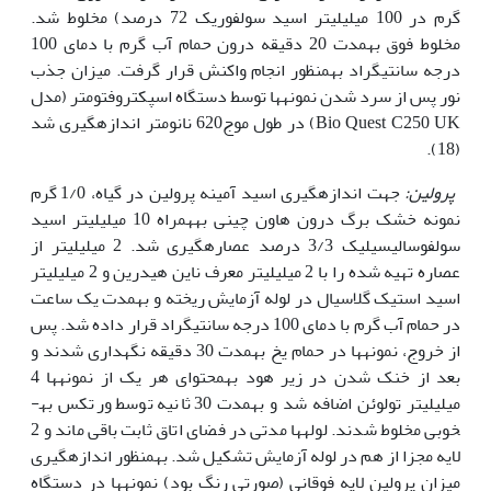
گرم در 100 میلی‏لیتر اسید سولفوریک 72 درصد) مخلوط شد.
مخلوط فوق به­مدت 20 دقیقه درون حمام آب گرم با دمای 100
درجه سانتی‏گراد به­منظور انجام واکنش قرار گرفت. میزان جذب
نور پس از سرد شدن نمونه‏ها توسط دستگاه اسپکتروفتومتر (مدل
Bio Quest C250 UK) در طول موج620 نانومتر اندازه‏گیری شد
(18).
پرولین:
جهت اندازه‏گیری اسید آمینه پرولین در گیاه، 1/0 گرم
نمونه خشک برگ درون هاون چینی به­همراه 10 میلی‏لیتر اسید
سولفوسالیسیلیک 3/3 درصد عصاره‏گیری شد. 2 میلی‏لیتر از
عصاره تهیه شده را با 2 میلی‏لیتر معرف ناین هیدرین و 2 میلی‏لیتر
اسید استیک گلاسیال در لوله آزمایش ریخته و به­مدت یک ساعت
در حمام آب گرم با دمای 100 درجه سانتی‏گراد قرار داده شد. پس
از خروج، نمونه­ها در حمام یخ به­مدت 30 دقیقه نگه‏داری شدند و
بعد از خنک شدن در زیر هود به‏محتوای هر یک از نمونه‏ها 4
میلی‏لیتر تولوئن اضافه شد و به­مدت 30 ثانیه توسط ورتکس به­
خوبی مخلوط شدند. لوله‏ها مدتی در فضای اتاق ثابت باقی ماند و 2
لایه مجزا از هم در لوله آزمایش تشکیل شد. به­منظور اندازه‏گیری
میزان پرولین لایه فوقانی (صورتی رنگ بود) نمونه‏ها در دستگاه