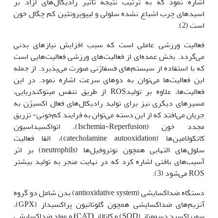
اشاره نمود که به ترتیب نتیجه تاثیر رادیکال‌های آزاد بر
اسیدهای چرب اشباع نشده سلولی و لیپوپروتئین کم چگال خون
است (2).
فعالیت ورزشی عاملی است که سبب افزایش نیازهای بدنی
می‌گردد. بخش عمده‌ای از فعالیت‌های ورزشی فعالیت‌هایی است
که با استفاده از سیستم‌های فسفاژنی صورت می‌پذیرد. از جمله
این فعالیت‌ها می‌توان به دوهای سرعت اشاره نمود. در این
فعالیت‌ها، علاوه بر تولیدROS از طریق تنفس میتوکندریایی،
مسیرهای دیگری نیز برای تولید رادیکال‌های فعال اکسیژن به
جریان می‌افتد که از این دسته می‌توان به فرایند کم‌خونی- تزریق
مجدد خون (Ischemia-Reperfusion)، اتواکسیداسیون
کاتکولامین‌ها (catecholamine autooxidation)، القا فعالیت
سلول‌های التهابی همچون نوتروفیل‌ها (neutrophils) بر اثر
آسیب‌های بافتی اشاره کرد که در نهایت منجر به تولید بیشتر
ROS می‌شود (3).
دستگاه ضداکسایشی (antioxidative system) بدن شامل دو گروه
آنزیم‌های ضداکسایشی همچون گلوتاتیون پراکسیداز (GPX)،
سوپراکسید دسموتاز (SOD) و کاتالاز
(
CAT
)
و مواد ضداکسایشی