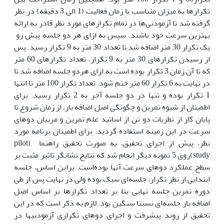
تکرارها به میزان متناسب با زمان فعالیت (1 الی 3 دقیقه) در نظر
گرفته شد تا آزمودنی‌ها در تمام تکرارهای مورد نظر قادر به ارائه
بهترین سرعت خود باشند. سپس به ازای هر دو جلسه پیش رو
یک تکرار 30 متر اضافه شد تا تعداد 30 متر به 9 تکرار رسید. پس
از رسیدن تکرارهای 30 متر به 9 تکرار، تعداد تکرارهای 60 متر
که تا آن زمان 3 تکرار بوده است به ازای هردو جلسه اضافه شد تا
در نهایت به 6 تکرار 60 متر ختم شود. تعداد تکرار 100 متر تا انتها
1 تکرار بوده و تنها در دو جلسه آخر به 2 تکرار رسید. برای
اطمینان از شیوه تمرین و چگونگی اصل اضافه بار، از زمان شروع تا
پایان کار از نظریات دو تن از اساتید علم تمرین و مربیان دوهای
سرعت در این زمینه استفاده گردید. برای اطمینان برنامه مورد
نظر، پیش از اجرای تحقیق، به صورت تحقیق راهنما (pilot
study)روی 5 نمونه دیگر انجام شد که نتایج نشانگر تاثیر مثبت بر
سطح عملکرد دوهای سرعت آنها بوده‌است. براین اساس، جلسه
ابتدایی از نظر تکرار، جلسه‌ای سبک بوده ولی در نهایت پس از طی
دوره تمرین جلسه نهایی بنا بر تعداد تکرارها بر اساس اصل
اضافه بار جلسه‌ای نسبتا سنگین بود. لازم به ذکر است که در این
تحقیق از روند پیشرفت و اجرای دوهای تکراری آزمودنی‎ها در