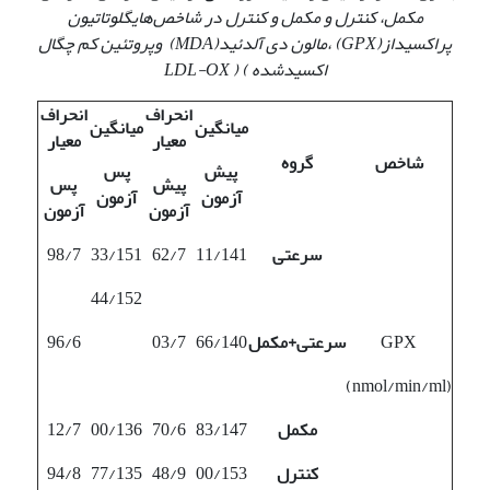
مکمل، کنترل و مکمل و کنترل در
شاخص‌های
گلوتاتیون
پراکسیداز
(GPX)
،
مالون دی آلدئید
(MDA)
و
پروتئین کم چگال
اکسیدشده
)
( LDL-OX
انحراف
انحراف
میانگین
میانگین
معیار
معیار
شاخص
گروه
پیش
پس
پیش
پس
آزمون
آزمون
آزمون
آزمون
سرعتی
11/141
62/7
33/151
98/7
44/152
GPX
سرعتی+مکمل
66/140
03/7
96/6
(nmol/min/ml)
مکمل
83/147
70/6
00/136
12/7
کنترل
00/153
48/9
77/135
94/8