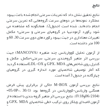
نتایج
نتایج تحقیق نشان داد که تمرینات سرعتی انجام شده باعث بهبود
عملکرد نمونه‌ها در دوهای سرعت گروه‌هایی که تمرین سرعتی
انجام داده‌اند، شده ‌است (جدول2). همانگونه که مشاهده می
شود رکورد آزمودنی‏ها در گروههای سرعتی و سرعتی+ مکمل
تغییرات معناداری در جهت بهبود رکوردهای دوی سرعت 30، 60 و
100 متر داشته است.
از آزمون تحلیل کوواریانس چند متغیره (MANCOVA) جهت
بررسی اثر متغیر گروه‌بندی سرعتی، سرعتی+مکمل، مکمل و
کنترل روی شاخص‌های GPX، MDA و LDL-OXاستفاده گردید
که آمار توصیفی شاخص‏های مورد اندازه گیری در گروه‏های
چهارگانه در جدول 3 آمده است.
نتایج بررسی ٱزمون M-BOX حاکی از برقراری پیش فرض
همگنی واریانس-کوواریانس در گروه‌ها بود (05/0P>، 30/1=
(06/2104و18)F). نتایج بررسی اثر متغیر گروه بندی با استفاده از
آزمون لامبدای ویلکز روی ترکیب خطی شاخص‏های GPX، MDA و