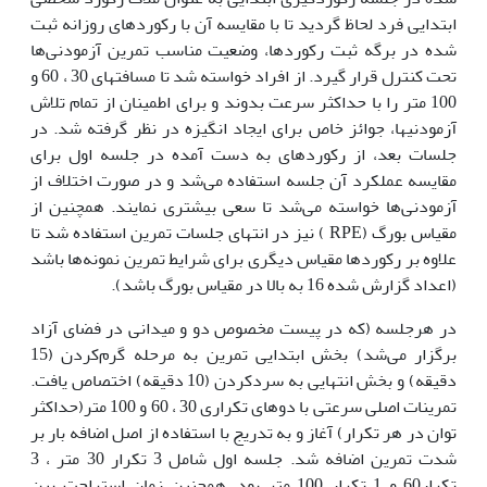
ابتدایی فرد لحاظ گردید تا با مقایسه آن با رکورد‌های روزانه ثبت
شده در برگه ثبت رکوردها، وضعیت مناسب تمرین آزمودنی‌ها
تحت کنترل قرار گیرد. از افراد خواسته شد تا مسافت‏های 30 ، 60 و
100 متر را با حداکثر سرعت بدوند و برای اطمینان از تمام تلاش
آزمودنی‎ها، جوائز خاص برای ایجاد انگیزه در نظر گرفته شد. در
جلسات بعد، از رکوردهای به دست آمده در جلسه اول برای
مقایسه عملکرد آن جلسه استفاده می‌شد و در صورت اختلاف از
آزمودنی‌ها خواسته می‌شد تا سعی بیشتری نمایند. همچنین از
مقیاس بورگ (RPE ) نیز در انتهای جلسات تمرین استفاده شد تا
علاوه بر رکوردها مقیاس دیگری برای شرایط تمرین نمونه‌ها باشد
(اعداد گزارش شده 16 به بالا در مقیاس بورگ باشد).
در هرجلسه (که در پیست مخصوص دو‌ و‌ میدانی در فضای آزاد
برگزار می‌شد) بخش ابتدایی تمرین به مرحله گرم‌کردن (15
دقیقه) و بخش انتهایی به سردکردن (10 دقیقه) اختصاص یافت.
تمرینات اصلی سرعتی با دوهای تکراری 30 ، 60 و 100 متر(حداکثر
توان در هر تکرار) آغاز و به تدریج با استفاده از اصل اضافه بار بر
شدت تمرین اضافه شد. جلسه اول شامل 3 تکرار 30 متر ، 3
تکرار60 و 1 تکرار 100 متر بود. همچنین زمان استراحت بین