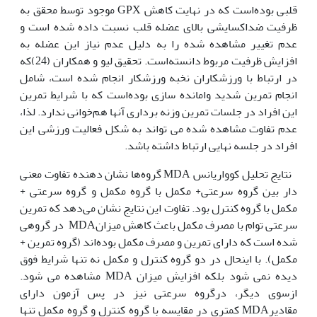
قلبی بوده‌است که در نهایت کاهش GPX موجود توسط محقق به
ظرفیت ضداکسایشی بالای عضله قلب نسبت داده شده است و
عدم تغییر مشاهده شده را به دلیل عدم نیاز این عضله به
افزایش ظرفیت مربوط دانسته‌است. تحقیق لیو و همکاران (24)که
در ارتباط با ورزشکاران نخبه ورزشکار انجام شده است، شامل
انجام تمرین شدید وامانده سازی بوده‌است که با شرایط تمرین
این افراد در جلسات تمرین وزنه برداری آنها هم‌خوانی ندارد. لذا،
عدم تفاوت مشاهده شده می تواند به شکل فعالیت ورزشی این
افراد در جلسه نهایی ارتباط داشته باشد.
نتایج تحلیل کوواریانس MDA گروه‌ها نشان دهنده تفاوت معنی
دار بین گروه سرعتی+ مکمل با گروه مکمل و گروه سرعتی +
مکمل با گروه کنترل بود. تفاوت این نتایج نشان می‌دهد که تمرین
سرعتی توام با مصرف مکمل باعث کاهش میزانMDA در گروهی
شده است که دارای تمرین و مصرف مکمل بوده‌اند (گروه تمرین +
مکمل). با این‏حال در دو گروه کنترل و مکمل نه تنها شرایط فوق
دیده نمی شود بلکه افزایش میزان MDA مشاهده می شود.
ازسوی دیگر، درگروه سرعتی نیز در پس آزمون دارای
مقادیرMDA کمتری در مقایسه با گروه کنترل و گروه مکمل تنها