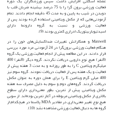
عضله اسکلتی افزایش داشت. سپس ورزشکاران یک دوره
فعالیت ورزشی برون گرا را با 75 درصد بیشینه ضربان قلب با
دویدن در شیب به پایین و به مدت 45 دقیقه انجام دادند. تمام
آزمودنی‌هایی که از مکمل ویتامینی استفاده کرده بودند پس از
فعالیت ورزشی و نسبت به گروه دارونما دارای
اسید‌تیوباربیتوریک ادراری کمتری بودند (9).
Maxwell و همکارانش تغییرات ضداکسایش‌های خون را در
هنگام فعالیت ورزشی برون‌گرا در 24 آزمودنی مرد مورد بررسی
قرار دادند. در این مطالعه پیش از انجام فعالیت ورزشی یک گروه
(8نفر) هیچ نوع دارویی دریافت نکردند. گروه دیگر (8نفر) 400
میلی‏گرم ویتامین C را به طور روزانه و به مدت 3 هفته پیش از
فعالیت و یک هفته پس از فعالیت دریافت نمودند. گروه سوم نیز
400 میلی گرم ویتامین E را برای همان دوره به عنوان مکمل
دریافت کردند. گروه‌های دوم و سوم به دلیل مصرف سه هفته
مکمل ویتامینی پیش از تمرین، بطور معنی‌داری دارای سطوح
بالاتری از مکمل ویتامینی مربوطه در آغاز تمرین بوده‌اند. از سویی
هیچ نوع تغییر معنی‌داری در مقادیر MDA پلاسما در هیچکدام از
گروه ها به دنبال فعالیت ورزشی مشاهده نشد (10).