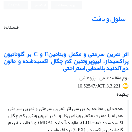
ورود به سامانه
ثبت نام
English
سلول و بافت
فصلنامه
اثر تمرین سرعتی و مکمل ویتامینE و C بر گلوتاتیون
پراکسیداز، لیپوپروتئین کم چگال اکسیدشده و مالون
دی‌آلدئید پلاسمایی استراحتی
نوع مقاله : علمی - پژوهشی
10.52547/JCT.3.3.221
چکیده
هدف: این مطالعه به بررسی اثر تمرین سرعتی و تمرین سرعتی
همراه با مصرف مکمل ویتامینE و C بر لیپوپروتئین کم چگال
اکسیدشده (LDL-ox)، مالون‏دی‏آلدئید (MDA) و فعالیت آنزیم
گلوتاتیون پراکسیداز (GPX) پرداخته‌است.