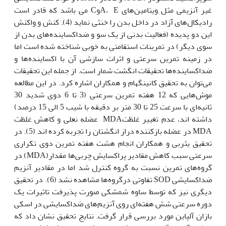
غیر آنزیمی مثل ویتامین‌های A، EوC می باشد که قادر است
رادیکال‌های آزاد در داخل بدن را خنثی نماید (4). کنش و واکنش
این دو پدیده (فعالیت بدنی از یک سو و ضداکساینده‌های بدن از
سوی دیگر) در تمرینات استقامتی به خوبی شناخته شده است اما
در زمینه تمرین سرعتی و اثرات سازشی آن با اکساینده‌ها و
ضداکساینده‌ها تحقیقات انگشت شمار است. از جمله این تحقیقات
می‌توان به تحقیق کانینگهام و همکاران اشاره کرد. در این مطالعه
موش‌هایی که 12 هفته تمرین سرعتی (3 تا 6 دوی شدید 30
ثانیه‌ای با سرعت 25 تا 30 متر بر دقیقه با شیب 5 الی 15 درصد)
داشته اند، عدم تغییر غلظتMDA عضله نعلی و کاهش غلظت
MDA در عضله بازکننده دراز انگشتان را تجربه کرده اند (5). در
تحقیق یثربی و همکاران انجام هشت هفته تمرین دوی تکراری
سرعتی سبب کاهش مقادیر پراکسایش چربی‌ها مقدار(MDA) در
گروه‌های تمرین نسبت به گروه کنترل شد اما در مقادیر آنزیم
ضداکسایشی SOD تفاوتی درگروه‌ها مشاهده نشد (6). در تحقیق
دیگری نیز که توسط ساوه شمشکی صورت پذیرفت تاثیرات یک
دوره سرعتی شش هفته‌ای روی آنزیم‌های ضداکسایشی در اسکی
بازان آلپاین مورد بررسی قرار گرفت. نتایج تحقیق نشان داد که