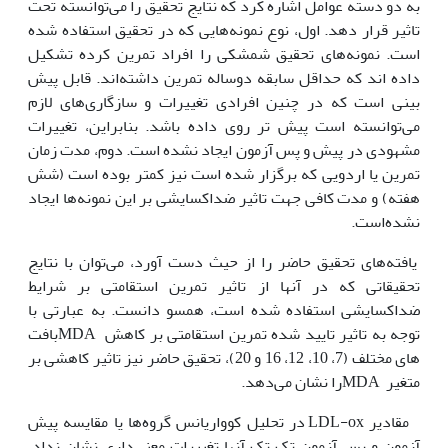
به دو دسته عوامل اشاره کرد که نتایج تحقیق را می‌توانسته تحت
تاثیر قرار دهد. اول، نوع نمونه‌هایی که در تحقیق استفاده شده
است. نمونه‌های تحقیق شمشکی را افراد تمرین کرده تشکیل
داده اند که حداقل سابقه دوساله تمرین داشته‌اند. قابل پیش
بینی است که در چنین افرادی تغییرات و سازگاری‌های لازم
می‌توانسته است پیش تر روی داده باشد. بنابراین، تغییرات
مشهودی در پیش و پس آزمون ایجاد نشده است. دوم، مدت زمان
تمرین یا اردویی که برگزار شده است نیز کمتر بوده است (شش
هفته) و مدت کافی جهت تاثیر ضداکسایشی بر این نمونه‌ها ایجاد
نشده‌است.
یافته‌های تحقیق حاضر را از حیث دست آورد، می‌توان با نتایج
تحقیقاتی که در آن‏ها از تاثیر تمرین استقامتی بر شرایط
ضداکسایشی استفاده شده است، همسو دانست. به عبارتی با
توجه به تاثیر تایید شده تمرین استقامتی بر کاهش MDAبافت
ها‌ی مختلف (7، 10، 12، 16 و 20)، تحقیق حاضر نیز تاثیر کاهشی بر
متغیر MDAرا نشان می‌دهد.
مقادیر LDL-ox در تحلیل کوواریانس گروه‌ها یا مقایسه پیش
آزمون و پس آزمون تک تک آن‏ها تغییرات معنی‌داری نشان نداد.