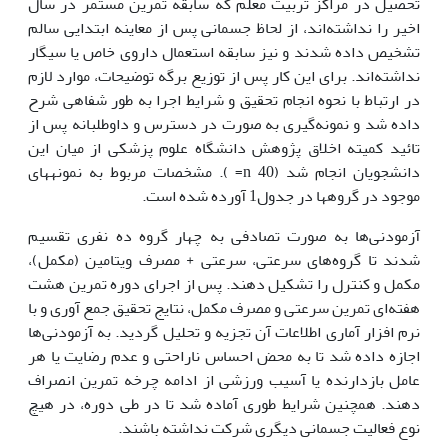
تحصیل در مراکز تربیت معلم که سابقه تمرین مستمر در سال
اخیر را نداشته‌اند، از لحاظ جسمانی پس از معاینه ابتدایی سالم
تشخیص داده شدند و نیز سابقه استعمال داروی خاص یا سیگار
نداشته‌اند. برای این کار پس از توزیع برگه توضیحات، موارد لازم
در ارتباط با نحوه انجام تحقیق و شرایط اجرا به طور شفاهی شرح
داده شد و نمونه‌گیری به صورت در دسترس و داوطلبانه پس از
تائید کمیته اخلاق پژوهش دانشگاه علوم پزشکی از میان این
دانشجویان انجام شد (40 n= ). مشخصات مربوط به نمونه‏های
موجود در گروه‏ها در جدول1 آورده شده است.
آزمودنی‌ها به صورت تصادفی به چهار گروه ده نفری تقسیم
شدند تا گروه‌های سرعتی، سرعتی + مصرف ویتامین (مکمل)،
مکمل و کنترل را تشکیل دهند. پس از اجرای دوره تمرین هشت
هفته‌ای تمرین سرعتی و مصرف مکمل، نتایج تحقیق جمع آوری و با
نرم افزار آماری اطلاعات آن تجزیه و تحلیل گردید. به آزمودنی‌ها
اجازه داده شد تا به محض احساس ناراحتی و عدم رضایت یا هر
عامل بازدارنده یا آسیب ورزشی از ادامه چرخه تمرین انصراف
دهند. همچنین شرایط طوری آماده شد تا در طی دوره، در هیچ
نوع فعالیت جسمانی دیگری شرکت نداشته باشند.