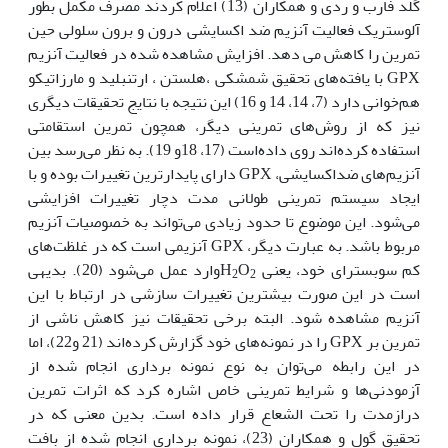
گلد فارب و ردی و همکاران (13) اعلام کردند مصرف مکمل بطور
آلوستریک فعالیت آنزیم ضد اکسایشی درون و برون سلولی حین
تمرین را کاهش می دهد. افزایش مشاهده شده در فعالیت آنزیم
GPX با یافته‌های تحقیق شمشکی ،هلستن ، ارتنبلید و مارزاتیکو
هم‌خوانی دارد (7، 14، 14 و 16) این نتیجه با نتایج تحقیقات دیگری
نیز که از روش‌های تمرینی دیگر، همچون تمرین استقامتی
استفاده کرده‌اند روی داده‌است (17، 18و 19). به نظر می‌رسد بین
آنزیم‌های ضداکسایشی، GPX دارای پایدارترین تغییرات بوده و با
ایجاد سیستم تمرینی طولانی مدت دچار تغییرات افزایشی
می‌شود. این موضوع تا حدود زیادی می‌تواند به خصوصیات آنزیم
مربوط باشد. به عبارت دیگر، GPX آنزیمی است که در غلظت‌های
کم سوبسترای خود، یعنی H
O
وارد عمل می‌شود (20). بدیهی
2
2
است در این صورت بیشترین تغییرات سازشی در ارتباط با این
آنزیم مشاهده شود. البته برخی تحقیقات نیز کاهش ناشی از
تمرین بر GPX را در نمونه‌های خود گزارش کرده‌اند (21 و22)، اما
در این رابطه می‌توان به نوع نمونه برداری انجام شده از
آزمودنی‌ها و شرایط تمرینی خاص اشاره کرد که اثرات تمرین
درازمدت را تحت الشعاع قرار داده است. بدین معنی که در
تحقیق گول و همکاران (23)، نمونه برداری انجام شده از بافت