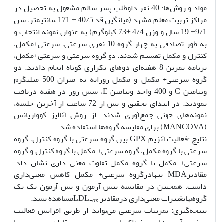
مواد و روش‌ها: 40 نفر داوطلب پسر سالم مشغول به تحصیل در
مراکز تربیت معلم مشهد (میانگین قد 40/5 ± 171 سانتی‏متر، سن
9/1± 19 سال و وزن 4/4 ±73 کیلوگرم) به عنوان نمونه انتخاب و
به طور تصادفی به چهار گروه 10 نفری سرعتی، سرعتی+مکمل،
کنترل و مکمل تقسیم شدند. دو گروه سرعتی و سرعتی+مکمل،
برنامه تمرین 8 هفته‌ای دوهای تکراری کوتاه انجام دادند. دو
گروه سرعتی+ مکمل و مکمل روزانه به میزان 500 میلی‏گرم
ویتامین C و 400 واحد ویتامین E، شش روز در هفته دریافت
نمودند. در ابتدای تحقیق و پس از 72 ساعت از آخرین جلسه،
نمونه‌های خونی جمع‌آوری شدند. از روش آنالیز کوواریانس
(MANCOVA) برای مقایسه گروه‌ها استفاده شد.
نتایج :فعالیت آنزیم GPX بین گروه سرعتی با گروه کنترل، گروه
سرعتی با گروه مکمل، گروه سرعتی+ مکمل با گروه کنترل و گروه
سرعتی+ مکمل با گروه مکمل تفاوت معنی داری نشان داد.
مقادیرMDA تنهادرگروه‌ سرعتی+ مکمل کاهش معنی‌داری
داشت. همچنین در مقایسه پیش آزمون و پس آزمون تک تک
گروههاتغییرات معنی‌داری درمقادیر LDL
مشاهده نشد.
-ox
نتیجه‌گیری: تمرینات سرعتی می‌تواند از طریق افزایش فعالیت