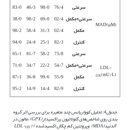
سرعتی
76/4
98/0
46/3
83/0
سرعتی+مکمل
02/4
69/0
98/2
38/0
MAD(µM)
مکمل
02/4
31/3
58/4
98/2
کنترل
82/3
25/1
24/4
94/0
سرعتی
73/8
58/2
81/7
65/1
سرعتی+مکمل
54/7
22/2
34/7
71/0
LDL-
(mU/L)
OX
مکمل
55/9
99/6
36/8
87/1
کنترل
82/9
14/4
14/9
95/2
جدول4: تحلیل کوواریانس چند متغیره برای بررسی اثر گروه
بندی روی
شاخص‌های
گلوتاتیون پراکسیداز
(GPX)
،
مالون در
آلدئید
(MDA)
و
پروتئین کم چگال اکسیدشده
)
( LDL-
OX