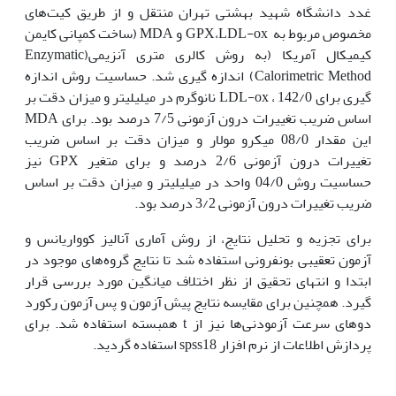
غدد دانشگاه شهید بهشتی تهران منتقل و از طریق کیت‌های
مخصوص مربوط به GPX،LDL-ox و MDA (ساخت کمپانی کایمن
کیمیکال آمریکا (به روش کالری متری آنزیمی(Enzymatic
Calorimetric Method) اندازه گیری شد. حساسیت روش اندازه
گیری برای LDL-ox ، 142/0 نانوگرم در میلی‏لیتر و میزان دقت بر
اساس ضریب تغییرات درون آزمونی 7/5 درصد بود. برای MDA
این مقدار 08/0 میکرو مولار و میزان دقت بر اساس ضریب
تغییرات درون آزمونی 2/6 درصد و برای متغیر GPX نیز
حساسیت روش 04/0 واحد در میلی‏لیتر و میزان دقت بر اساس
ضریب تغییرات درون آزمونی 3/2 درصد بود.
برای تجزیه و تحلیل نتایج، از روش آماری آنالیز کوواریانس و
آزمون تعقیبی بونفرونی استفاده شد تا نتایج گروه‌های موجود در
ابتدا و انتهای تحقیق از نظر اختلاف میانگین مورد بررسی قرار
گیرد. همچنین برای مقایسه نتایج پیش آزمون و پس آزمون رکورد
دوهای سرعت آزمودنی‌ها نیز از t همبسته استفاده شد. برای
پردازش اطلاعات از نرم افزار spss18 استفاده گردید.