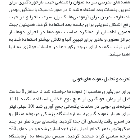
هفته‌های تمرینی نیز به عنوان راهنمایی جهت بازخوردگیری برای
تمرین جلسات بعد استفاده شد تا در صورت سبک یا سنگین بودن
نامتعارف تمرین برای آزمودنی‌ها، کنترل سرعت اجرا و در جهت
رفع اشکال تمرینی برای جلسه بعد استفاده گردد. همچنین جهت
حصول اطمینان از عملکرد مناسب نمونه‌ها در اجرای دوها، از
جوائز معنوی و مادی برای تهییج آن‏ها و تلاش بیشتر استفاده شد به
این ترتیب که به ازای بهبود رکوردها در جلسات جوائزی به آن‏ها
اهدا می‏شد.
تجزیه و تحلیل نمونه های خونی
برای خون‌گیری مناسب از نمونه‌ها خواسته شد تا حداقل 8 ساعت
قبل از زمان خون‎گیری از هیچ نوع غذایی استفاده نکنند (11).
نمونه‌های خونی در ساعات یکسانی جمع آوری شد (10 میلی لیتر
برای هربار نمونه گیری)، به آزمایشگاه پزشکی مربوطه منتقل و
در اسرع وقت پلاسمای آن جدا گردید. پلاسمای مورد نظر در چند
میکروتیوپ (هر کدام 1میلی لیتر) جداسازی شده و در دمای 30-
درجه سانتی گراد منجمد گردید. سپس نمونه‌ها به آزمایشگاه