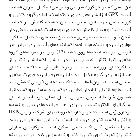
این معنی که در دو گروه سرعتی و سرعتی+ مکمل، میزان فعالیت
آنزیم GPX افزایش معنی‌داری یافته‌است، اما درگروه کنترل و
گروه مکمل جهت این تغییرات نشان دهنده کاهش در فعالیت
آنزیم است و مقدار کاهش به حدی نبوده است که سبب معنی دار
شدن شود. البته به نظر می‌رسد، چنین نتیجه‌ای به دلیل عملکرد
موازی این دو دسته مواد (ضداکساینده‌های آنزیمی در برابر غیر
آنزیمی) بر اکساینده‌ها روی دهد (12). زیرا در نمونه‌های گروه
مکمل، تنها تنش تحمیلی بر بدن فشار اکسایشی ناشی از
عملکردهای روزانه است. با وجود افزایش ضداکساینده‌های
غیرآنزیمی در گروه مکمل، به دلیل مصرف آن به صورت مکمل،
منطقی است تا میزان فعالیت ضداکساینده‌های آنزیمی کاهش یابد
(3). بعلاوه انتقال ناپایدار تعادل ردوکس به سمت پرواکسیدان‏ها،
همچون شرایط استرس تمرینی، عامل اصلی درتنظیم و انتقال
سیگنال‏های الکتروشیمیایی برای آغاز فرآیندهای بیان و نسخه
برداری ژنی است که دربر دارنده پروتئین‏های شوک حرارتیHSP
S
و آنتی اکسیدانت‏های درونزاد است. بنابراین به نظر می رسد
مصرف مکمل آنتی اکسیدانتی ممکن است سازگاری‏های سلولی
ناشی از تمرینات ورزشی را کند و نامحسوس کند. در این زمینه