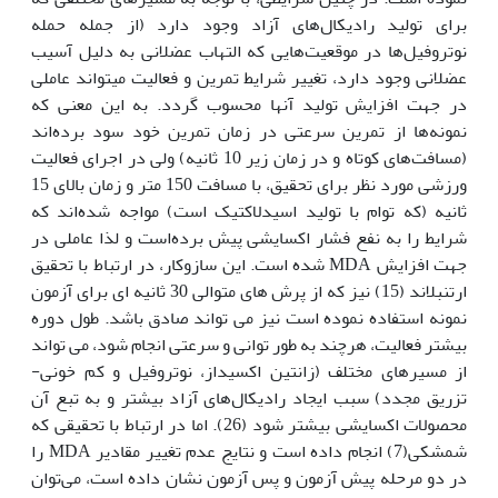
برای تولید رادیکال‌های آزاد وجود دارد (از جمله حمله
نوتروفیل‌ها در موقعیت‌هایی که التهاب عضلانی به دلیل آسیب
عضلانی وجود دارد، تغییر شرایط تمرین و فعالیت می‏تواند عاملی
در جهت افزایش تولید آن‏ها محسوب گردد. به این معنی که
نمونه‌ها از تمرین سرعتی در زمان تمرین خود سود برده‌اند
(مسافت‌های کوتاه و در زمان زیر 10 ثانیه) ولی در اجرای فعالیت
ورزشی مورد نظر برای تحقیق، با مسافت 150 متر و زمان بالای 15
ثانیه (که توام با تولید اسیدلاکتیک است) مواجه شده‌اند که
شرایط را به نفع فشار اکسایشی پیش برده‌است و لذا عاملی در
جهت افزایش MDA شده است. این سازوکار، در ارتباط با تحقیق
ارتنبلاند (15) نیز که از پرش های متوالی 30 ثانیه ای برای آزمون
نمونه استفاده نموده است نیز می تواند صادق باشد. طول دوره
بیشتر فعالیت، هرچند به طور توانی و سرعتی انجام شود، می تواند
از مسیرهای مختلف (زانتین اکسیداز، نوتروفیل و کم خونی-
تزریق مجدد) سبب ایجاد رادیکال‌های آزاد بیشتر و به تبع آن
محصولات اکسایشی بیشتر شود (26). اما در ارتباط با تحقیقی که
شمشکی(7) انجام داده است و نتایج عدم تغییر مقادیر MDA را
در دو مرحله پیش آزمون و پس آزمون نشان داده است، می‌توان