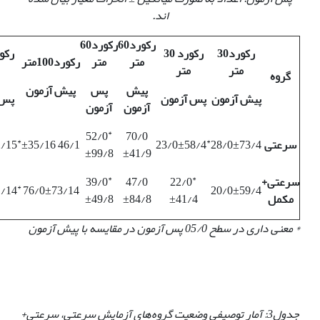
اند.
رکورد60
رکورد60
رکورد30
رکورد 30
متر
متر
رکورد100متر
متر
متر
گروه
پیش
پس
پیش آزمون
پیش آزمون
پس آزمون
پس 
آزمون
آزمون
*
52/0
70/0
*
*
سرعتی
28/0±73/4
23/0±58/4
46/1 ±35/16
2/15
±99/8
±41/9
*
*
سرعتی+
22/0
47/0
39/0
*
1/14
76/0±73/14
20/0±59/4
مکمل
±41/4
±84/8
±49/8
* معنی داری در سطح 05/0 پس آزمون در مقایسه با پیش آزمون
جدول3
: آمار توصیفی وضعیت گروه‌های آزمایش سرعتی، سرعتی+