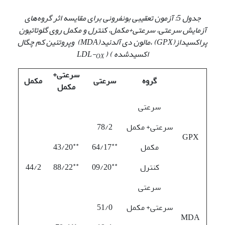
جدول 5: آزمون تعقیبی بونفرونی برای مقایسه اثر گروه‌های
آزمایش سرعتی، سرعتی+مکمل، کنترل و مکمل روی
گلوتاتیون
پراکسیداز
(GPX)
،
مالون دی آلدئید
(MDA)
و
پروتئین کم چگال
اکسیدشده
)
( LDL-
OX
سرعتی+
گروه
سرعتی
مکمل
مکمل
سرعتی
سرعتی+ مکمل
78/2
GPX
**
**
مکمل
64/17
43/20
**
**
کنترل
09/20
88/22
44/2
سرعتی
سرعتی+ مکمل
51/0
MDA