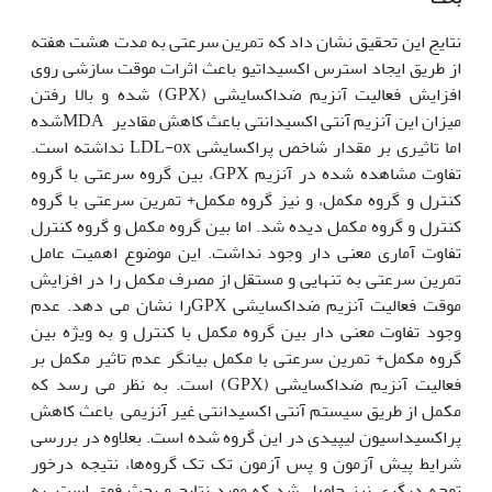
نتایج این تحقیق نشان داد که تمرین سرعتی به مدت هشت هفته
از طریق ایجاد استرس اکسیداتیو باعث اثرات موقت سازشی روی
افزایش فعالیت آنزیم ضداکسایشی (GPX) شده و بالا رفتن
میزان این آنزیم آنتی اکسیدانتی باعث کاهش مقادیر MDAشده
اما تاثیری بر مقدار شاخص پراکسایشی LDL-ox نداشته است.
تفاوت مشاهده شده در آنزیم GPX، بین گروه سرعتی با گروه
کنترل و گروه مکمل، و نیز گروه مکمل+ تمرین سرعتی با گروه
کنترل و گروه مکمل دیده شد. اما بین گروه مکمل و گروه کنترل
تفاوت آماری معنی دار وجود نداشت. این موضوع اهمیت عامل
تمرین سرعتی به تنهایی و مستقل از مصرف مکمل را در افزایش
موقت فعالیت آنزیم ضداکسایشی GPXرا نشان می دهد. عدم
وجود تفاوت معنی دار بین گروه مکمل با کنترل و به ویژه بین
گروه مکمل+ تمرین سرعتی با مکمل بیانگر عدم تاثیر مکمل بر
فعالیت آنزیم ضداکسایشی (GPX) است. به نظر می رسد که
مکمل از طریق سیستم آنتی اکسیدانتی غیر آنزیمی باعث کاهش
پراکسیداسیون لیپیدی در این گروه شده است. بعلاوه در بررسی
شرایط پیش آزمون و پس آزمون تک تک گروه‌ها، نتیجه درخور
توجه دیگری نیز حاصل شد که موید نتایج و بحث فوق است. به