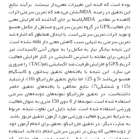
بوده است که البته این تغییرات معنی‌دار نیستند. برآیند نتایج
این تحقیق در زمینه MDAنشان می‌دهد که تمرین سرعتی اثرات
کاهنده بر مقادیر MDAپلاسما بر جای گذاشته که افزایش معنی
دار فعالیتGPX در گروه تمرین سرعتی و مستقل از مکمل همسو
و موید اثرات تمرین سرعتی است. با این‏حال همانطور که اشاره شد
تمرین سرعتی به تنهایی سبب کاهش معنی دار mda نشده است.
این نتیجه بیانگر نیاز به مکمل را به عنوان آنتی اکسیدانت غیر
آنزیمی برای مقابله با استرس اکسایشی در کنار افزایش فعالیت
آنزیم GPX و افزایش ظرفیت ضد اکسایشی تام(TAC) را ضروری
می سازد. این نتیجه با یافته‌های تحقیق پندلتون و کانینگهام
همسو می‌باشد (5 و 25). اما نتایج تحقیق مارزاتیکو (16)، ارتنبلید
(15) و شمشکی(7) نتایج مخالفی با یافته‌های تحقیق حاضر
داشته‌است. در تحقیق مارزاتیکو نمونه‌های دونده‌های سرعتی
استفاده شده است، نمونه‌ها از 6 دوی 150 متری به عنوان فعالیت
ورزشی استفاده شده است. شاید دلیل این تفاوت نتیجه، مربوط
به شرایط تمرین و فعالیت ورزشی مورد آزمون تحقیق مزبور باشد.
به عبارت دیگر، در تحقیق مارزاتیکو، محقق برای انجام آزمون خود
از دونده‌هایی که پیش تر تمرین سرعتی انجام داده‌اند، استفاده
نموده است. در چنین شرایطی، با توجه به مسیرهای مختلفی که