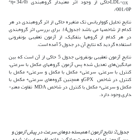
2
LDL-
حاکی از وجود اثر معنی­دار گروه‏بندی (34/0 =
η
OX
/001/0P
نتایج تحلیل کوواریانس تک متغیره حاکی از اثر گروه‏بندی در هر
کدام از شاخص‏ها می باشد (جدول4). برای بررسی اثر گروه‌بندی
در هر کدام از گروه‏ها بتفکیک، از آزمون تعقیبی بونفرونی
استفاده گردید که نتایج آن در جدول 5 آمده است.
نتایج آزمون تعقیبی بونفرونی جدول 5 حاکی از آن است که بین
میانگین‌های تعدیل شده پس آزمون گروه‏های مکمل با سرعتی،
کنترل با سرعتی، سرعتی+ مکمل با مکمل و سرعتی+ مکمل با
کنترل در شاخص GPXو همچنین گروه‌های سرعتی+ مکمل با
مکمل و سرعتی+ مکمل با کنترل در شاخص MDA تفاوت معنی­
داری وجود دارد.
جدول2: نتایج آزمون
t
همبسته دوهای سرعت در پیش آزمون و
پس آزمون. اعداد به صورت میانگین
±
انحراف معیار بیان شده