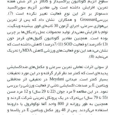
سطوح آنزیم گلوتاتیون پراکسیداز و کاتالاز در اثر شش هفته
تمرین، افزایش داشته است ولی مقادیر آنزیم سوپراکسید
دسموتاز بر اثر این نوع فعالیت تغییر نکرده است (7).
بررسیGroussard و همکاران نشان داد که پس از تمرین
بی‌هوازی سرعتی، اجرای آزمون 30 ثانیه‌ای فوق بیشینه وینگیت،
توام با افزایش معنی‌دار تولید محصولات عمل رادیکال‌ها بر چربی
بوده است. همچنین مقادیر گلوتاتیون گلبول‌های قرمز خون
(6/13درصد) و فعالیت SOD (7/11درصد) کاهش داشته است که
نشان می‌دهد این نوع فعالیت‌های ورزشی کاهش MDA را تحریک
می‌نماید (8).
از سوئی اثرات تعاملی تمرین سرعتی و مکمل‌های ضداکسایشی
پدیده‌ای است که کمتر مد نظر قرار گرفته و در این مورد تحقیقات
بسیار کمتر است. میدانی Meydani در تحقیقی، اثر محافظتی
ویتامین E بر صدمات اکسایشی ناشی از فعالیت ورزشی را بررسی
نمود. در این مطالعه 9 مرد جوان (22 تا 29 سال) و 12 مرد مسن
(55 تا 79 سال) بی‌تحرک در یک پروتکل تمرینی شرکت کردند و
همچنین به طور روزانه از 800 واحد آلفا توکوفرول یا دارونما
استفاده می‌کردند. پس از 48 روز مکمل ویتامین E در پلاسما و