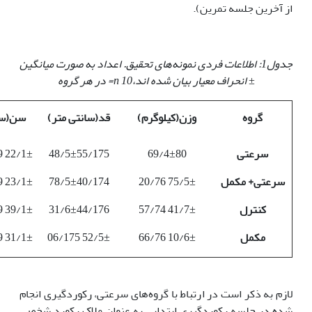
از آخرین جلسه تمرین).
جدول1: اطلاعات فردی نمونه‌های تحقیق. اعداد به صورت میانگین
±
انحراف معیار بیان شده اند،10
n=
در هر گروه
گروه
وزن(کیلوگرم)
قد(سانتی متر)
سن(سا
سرعتی
69/4±80
48/5±55/175
22/1± 67/19
سرعتی+ مکمل
75/5± 20/76
78/5±40/174
23/1± 80/19
کنترل
41/7± 57/74
31/6±44/176
39/1± 78/19
مکمل
10/6± 66/76
52/5± 06/175
31/1± 81/19
لازم به ذکر است در ارتباط با گروه‌های سرعتی، رکوردگیری انجام
شده در جلسه رکوردگیری ابتدایی به عنوان ملاک رکورد شخصی