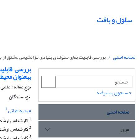
سلول و بافت
صفحه اصلی
بررسی قابلیت بقای سلول‏های بنیادی مزانشیمی مشتق از ب
بررسی قابلیت
به‏عنوان محی
نوع مقاله : علمی
جستجوی پیشرفته
نویسندگان
1
مهدیه قیاثی
صفحه اصلی
1
ﻛﺎرﺷﻨﺎس ارﺷﺪ سل
2
ﻛﺎرﺷﻨﺎس ارﺷﺪ بی
مرور
3
ﻛﺎرﺷﻨﺎس ارﺷﺪ ژن