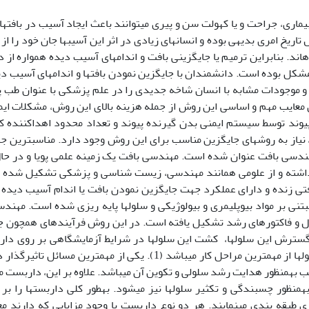
یماری، جراحت و یا کهولت سن و پیری می‏توانند باعث ایجاد آسیب در بافت‏ها 
اریخ امری بدیهی بوده و انسان‏های زیادی در اثر این آسیب‏ها جان خود را 
اند. بنابراین ترمیم یا جایگزینی بافت و اندام‏های آسیب دیده همواره از
کل بوده است. دانشمندان با جایگزین نمودن بافت‏ها و اندام‏های آسیب دیده ب
و موجودات مشابه با انسان شاخه جدیدی را در علم پزشکی با عنوان طب پیو
یل معایب مهم و اساسی این روش از جمله هزینه بالای این روش، مشکلات ایمنی
پیوند توسط سیستم ایمنی بدن گیرنده پیوند و تعداد محدود اهداکننده 
جه، نیاز به روش‏های جایگزین مناسب برای این روش وجود دارد. مناسب‏ترین ج
ندسی بافت عنوان شده است. مهندسی بافت یک زمینه علمی پویا و در حال
داشته و از علومی همانند مهندسی، زیست شناسی و پزشکی تشکیل شده اس
تی زنده و دارای عمل‏کرد جهت جایگزین نمودن بافت یا اندام آسیب دیده در 
مبتنی بر مواد بیوپلیمری و بیولوژیکی و سلول‏ها پایه ریزی شده است. مهن
 و فاکتورهای رشد تشکیل یافته است. در این روش فرآیند‏های همچون جد
 گسترش این سلول‏ها، کشت این سلول‏ها در شرایط آزمایشگاهی بر روی دا
تکوین این سلول‏ها از مهم‏ترین مراحل کار می‏باشد (1). یکی از مهم
به‏منظور هدایت رشد سلولی و تکوین آن می‏باشد. علاوه بر این، داربست م
منظور چسبندگی و تکثیر سلول‏ها نیز می‏شود. به‏طور کلی داربست‏ها را بر 
 طبقه بندی می‏نمایند. هر دو نوع داربست با وجود مزایایی که دارند مع