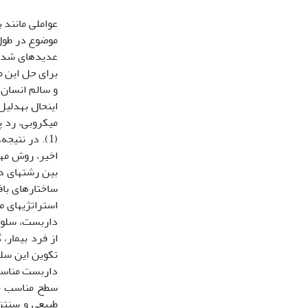
عواملی مانند ب
موضوع در طول ت
عدیده‏ای شده‏
برای حل این مش
و سالم انسان 
این‏حال به‏دل
میکروبی، رد 
(1). در نتی
اخیر، روش مه
بین رشته‏ای 
ساختارهای باف
استراتژی‏های 
داربست، سلول
از فرد بیمار،
داربست مناسب 
سطح مناسب به‏
طبیعی و سنتزی