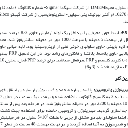
د.
:
PR
یه پایینی حاوی سلول‏های خونی غنی از اریتروسیت‏ها بود، لایه میانی حاوی
التهابی و لایه با
ین گلو
برینوژن و ترومبین:
پلاسمای تازه منجمد و فیبرینوژن از سازمان انتقال خون
سپس به‏مدت 10 دقیقه با 2200 دور در دقیقه سانتریفوژ شد. در مرحله بعد پ
6
 ابتدا سلول‏های بنیادی مشتق از چربی با غلظت 10
×5 سلول در هر میلی‏لی