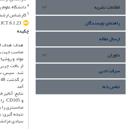
4
دانشگاه علوم پ
اطلاعات نشریه
5
ﻛﺎرﺷﻨﺎس ارﺷﺪ بی
راهنمای نویسندگان
/JCT.6.1.23
چکیده
ارسال مقاله
مناسب جهت رش
داوران
از بافت چربی
سرقت ادبی
شد. سپس، سلو
آمد.
تماس با ما
مناسب‏تری را ب
بنیادی مزانشی