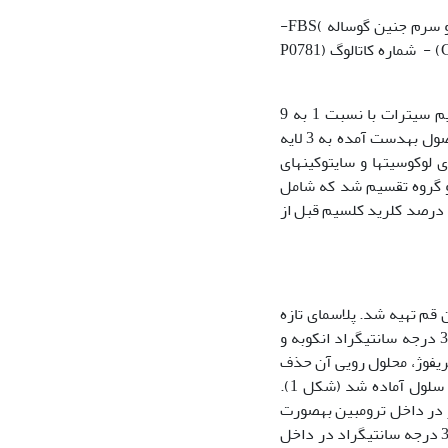
به‏منظور کشت سلول، محیطDMEM از شرکت سیگما )‏Sigma- شماره کاتالوگ (D5523 و سرم جنین گوساله )‏FBS-
شماره کاتالوگ 10270 (و آنتی بیوتیک پنی سیلین-استرپتومایسین از شرکت گیبکو Gibco) - شماره کاتالوگ (P0781
ابتدا خون محیطی را به‏داخل یک لوله آزمایش حاوی 8/3 درصد سدیم سیترات با نسبت 1 به 9
ریخته و به‏دنبال آن به‏مدت 5 دقیقه با سرعت 1000 دور در دقیقه سانتریفوژ شد. محصول به‏دست آمده به 3 لایه
 لوکوسیت‏ها و سایتوکین‏های
لایی حاوی پلاسما، پلاکت‏ها و فاکتورهای رشد بود. در این تحقیق PRP به‏دو گروه تقسیم شد که شامل
PRP فعال شده با کلرید کلسیم و PRP غیرفعال می‏باشد. برای تولید PRP فعال، محلول 10 درصد کلرید کلسیم قبل از
 قم تهیه شد. پلاسمای تازه
منجمد به نسبت 5 به 3 به کلسیم گلوکونات اضافه شده و به‏مدت یک ساعت در دمای 37 درجه سانتی‏گراد انکوبه و
س از سانتریفوژ، محلول رویی آن حذف
و ترومبین آن جداسازی گردید. فیبرینوژن و ترومبین حاصله برای استفاده جهت کشت سلول آماده شد (شکل 1).
تر در داخل ترومبین به‏صورت
محلول درآمده و فیبرینوژن به آن‏ها اضافه گردید و در نهایت به‏مدت 48 ساعت در دمای 37 درجه سانتی‏گراد در داخل