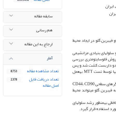
ایران
ﺮان
سابقه مقاله
هم رسانی
: هدف از این مطالعه ارزیابی کارایی دو داربست پلاسمای غنی شده از پلاکت (PRP)و فیبرین گلو در ایجاد محیط
ارجاع به این مقاله
و فیبرین گلو انجام پذیرفت و سلول‏های بنیادی مزانشیمی
آمار
‏روش فلوسایتومتری بررسی
ین دو داربست کشت شد و پس
تعداد مشاهده مقاله
از گذشت 48 ساعت از کشت سلول‏ها بر روی داربست‏ها، ارزیابی توانایی زنده ماندن سلول‏ها توسط تست MTT به‏عمل
8,753
تعداد دریافت فایل
2,378
نتایج: آنالیز فلوسایتومتری نشان داد که سلول‏های بنیادی مزانشیمی مشتق از چربی، نشانگرهای سطحی CD44، CD90
اصل مقاله
ایج این مطالعه نشان داد که PRP فعال نسبت به فیبرین گلو می‏تواند محیط
ی مشتق شده از PRP می‏تواند به‏عنوان محافظی به‏منظور رشد سلول‏های
رد استفاده قرار گیرد.