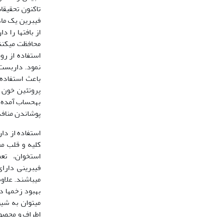
فیبرین یک ما
از بافت‏ها را 
محافظت می‏کنند
استفاده از ر
نمود. داربست 
باعث استفاده
پروتئین خون 
به‏حساب آمده و
پوشاندن منافذ
استفاده از دا
کلیه و قلب م
استخوان، تعم
فیبرینی دارا
می‏باشند. علاو
بهبود زخم‏ها 
می‏توان به شی
اطراف و محصور