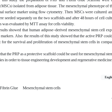
MSCs) isolated from adipose tissue. The mesenchymal phenotype of th
l surface marker using flow cytometry. Then, MSCs were cultured, and
e seeded separately on the two scaffolds and after 48 hours of cell cultur
ls was evaluated by MTT assay for cells viability.
esults showed that human adipose-derived mesenchymal stem cell ex
kers. Also, the results of this study showed that the active PRP could
 for the survival and proliferation of mesenchymal stem cells in compa
 that the PRP as a protective scaffold could be used for mesenchymal ste
gies in order to tissue engineering development and regenerative medicine
Engli
Fibrin Glue
Mesenchymal stem cells