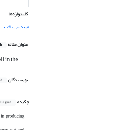
کلیدواژه‌ها
مهندسی بافت‏
عنوان مقاله
sh
l in the
نویسندگان
sh
چکیده
English
s in producing
carry out and