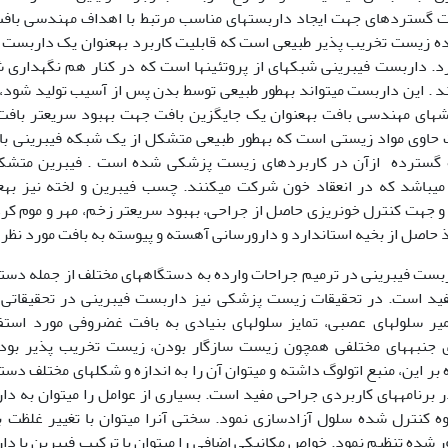
ده زیست تخریب پذیر طبیعی است که قابلیت کاربرد به‏عنوان یک داربست
دارد. داربست فیبرینی شبکه‏ای از پروتئین‏ها است که در کنار هم نگه‏داری شد
 . این داربست می‏تواند به‏طور طبیعی توسط بدن پس از آسیب تولید شود، با
وش‏های مهندسی بافت به‏عنوان یک جایگزین بافت جهت بهبود سریع‏تر با
حاوی مواد زیستی است که به‏طور طبیعی متشکل از یک شبکه فیبرینی با 
 گسترده ازآن در کاربردهای زیست پزشکی شده است . فیبرین متشکل 
می‏باشد که در انعقاد خون شرکت می‏کنند. چسب فیبرین و لخته نیز به‏
 جهت کنترل خون‏ریزی حاصل از جراحی، بهبود سریع‏تر زخم‏، مهر و موم کردن
 حاصل از بخیه استاندارد و دارورسانی آهسته و پیوسته به بافت مورد نظر م
ربست فیبرینی در ترمیم جراحات وارده به دستگاه‏های مختلف از جمله دستگاه
فید است. در تحقیقات زیست پزشکی نیز داربست فیبرینی در تحقیقاتی
یر سلول‏های عصبی، تمایز سلول‏های بنیادی به بافت غضروفی مورد استف
ی جنبه‏های مختلفی همچون زیست سازگار بودن‏، زیست تخریب پذیر بو
ه بر این، منبع اتولوگ داشته و می‏توان آن را به اندازه و شکل‏های مختلف دس
در برنامه‏های کاربردی جراحی مفید است. بسیاری از عوامل را می‏توان به دا
وه کنترل شده سلول آزادسازی نمود. سختی آن‏را می‏توان با تغییر غلظت با
 شده تنظیم نمود. خواص مکانیکی اضافی را می‏توان با ترکیب فیبرین با 