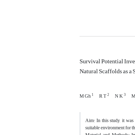
Survival Potential Inv
Natural Scaffolds as 
1
2
3
M Gh
R T
N K
M
Aim: In this study, it wa
suitable environment for t
Material and Methods: In