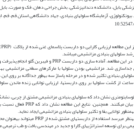
زشکی بابل، دانشکده دندانپزشکی، بخش جراحی دهان، فک و صورت، بابل، 
وتکنولوژی، آزمایشگاه سلول‏های بنیادی، جهاد دانشگاهی استان قم، قم، اﻳ
10.52547
هدف
د سلول‏های بنیادی مزانشیمی می‏باشد.
مواد و روش‏ها: در این مطالعه، آماده سازی دو داربست PRP 
 جداسازی شد. مزانشیمی بودن سلول‏ها با مارکرهای سطحی مزانشیمی به
ل‏های بنیادی تکثیر شده و در مرحله پاساژ سه به‏طور جداگانه بر روی ا
و CD105 را بیان می‏کنند. همچنین، نت
ه‏منظور توانایی بقا و تکثیر سلول‏های بنیادی مزانشیمی ایجاد نماید.
نتیجه گیری: به‏نظر می‏رسد استفاده از داربست‏ها
می برای توسعه استراتژی‏های کارا و جدید در مهندسی بافت و طب ترمیمی مو