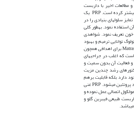
 مطالعات اخیر با داربست
فیبرینی امیدواری‏ها را در جهت بهبودی سریع‏تر، عوارض کمتر و راه حل‏های طولانی مدت‏تر بیشتر کرده است. PRP یک
شد (2). PRP توانایی تحریک رشد و تمایز سلول‏های بنیادی را در
 استفاده نمود. به‏طور کلی
فید خون تعریف نمود. شواهدی
مزانشیمی اتولوگ توانایی ترمیم و بهبود
بخشیدن زخم را دارا می‏باشند (3 و4 و5). PRP به‏طور موفقیت آمیزی در سال 1970 توسط Matras برای اهدافی همچون
. در حال حاضر، PRP داربست اتولوگی است که اغلب در جراحی‏های
که یک ماده اتولوگ بوده و فعالیت آن بدون سمیت و
ربست‏های مشتق شده از PRP به‏دلیل وجود فاکتورهای رشد چندین مزیت
جود دارد بلکه قابلیت برهم
کنش با فاکتورهای رشد دیگر را نیز دارند که این عمل منجر به فعال شدن بیان ژن و تولید پروتئین می‏شود. PRP غنی
 مولکول اتصالی عمل نموده و
رسی توانایی دو داربست طبیعی فیبرین گلو و