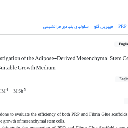
PRP
فیبرین گلو‏
سلول‏های بنیادی مزانشیمی
Engli
estigation of the Adipose-Derived Mesenchymal Stem Cel
a Suitable Growth Medium
Engli
4
5
 M
M Sh
s done to evaluate the efficiency of both PRP and Fibrin Glue scaffold
he growth of mesenchymal stem cells.
 this study, the preparation of PRP and Fibrin Glue Scaffold were 