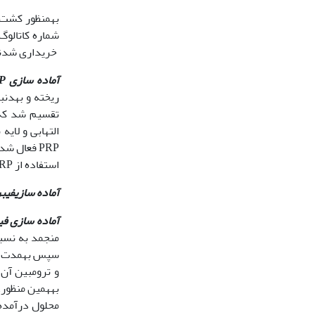
خریداری شدن
آماده سازی
P
تقسیم شد که لا
استفاده از PRP به آن اضافه شد (3 و6).
آماده سازی
فیبر
آماده سازی فی
به‏همین منظور،