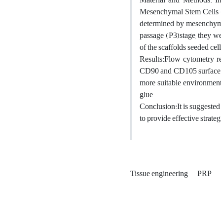
Mesenchymal Stem Cells (
determined by mesenchyma
passage (P3)stage, they wer
of the scaffolds seeded cel
Results:Flow cytometry r
CD90 and CD105 surface mar
more suitable environment
glue
Conclusion:It is suggested
to provide effective strate
Tissue engineering
PRP