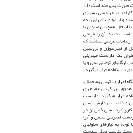
تا‏کنون تحقیقات گسترده‏ای جهت ایجاد داربست‏‏های مناسب مرتبط با اهداف مهندسی بافت صورت پذیرفته است (1).
 کارآمد در مهندسی بسیاری
ه و از انواع بافت‏های زنده
 این‏حال همچنین می‏توان با
فت آسیب دیده آن را طراحی
ارتباطات عرضی می‏باشد که
از فیبرینوژن و ترومبین
عنوان یک داربست فیبرینی
 ارگان‏های توخالی بدن و یا
ورد استفاده قرار می‏گیرد.
 ادراری‏، کبد، ریه، طحال،
 همچون پر کردن حفره‏های
اده قرار می‏گیرد. داربست
دن و قابلیت پردازش آسان
ت‏کاری کرد. نقش ذاتی آن در
ربست فیبرینی متصل و آن‏را
 توجه به نیازهای سلول‏های
داربست مناسب دیگر به‏دست