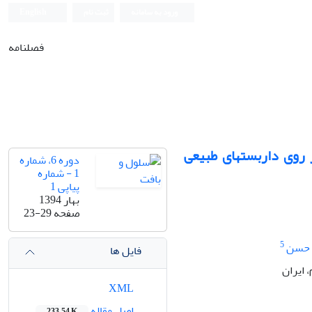
ورود به سامانه
ثبت نام
English
فصلنامه
 روی داربست‏های طبیعی
دوره 6، شماره
1 - شماره
پیاپی 1
بهار 1394
صفحه
23-29
5
 حسن
فایل ها
 اﻳﺮان
XML
اصل مقاله
233.54 K