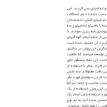
و اندام‏های بدن گردند. این
از دست داده یا دچار مشکلات
 دغدغه‏های اصلی دانشمندان
ا بافت‏ها و اندام‏های زنده
ندی پایه ریزی نمودند. با
 از جمله ایجاد آلودگی‏های
کاربرد آن محدود شده است
ایگزین این روش در سال‏های
 توسعه می‏باشد که ماهیت
ت. این علم به‏منظور خلق
افراد بیمار با استفاده از
دسی بافت معمولا از سه بخش
ا کردن سلول‏های مورد نظر
ربست مناسب و ایجاد شرایط
‏ترین مسائل تاثیرگذار در این روش، استفاده از یک
ورد استفاده باعث ایجاد یک
اساس منشا آن‏ها به دو نوع
ایبی را هم شامل می‏شوند.