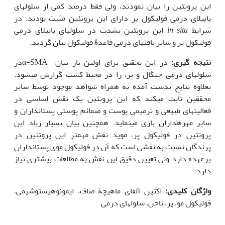
این پروتئین را بیان نمودند، ولی فقط درصد کمی از سلولهای
پاپیلای درمی فولیکول پر دارای این پروتئین مثبت بودند. در
شرایط
in situ
این پروتئین بشدت در سلولهای پاپیلای درمی
فولیکول پر و سایر بافتهای درمی قاعدۀ فولیکول بیان گردید.
نتیجه گیری:
در این تحقیق برای اولین بار بیان α-SMAدر
سلولهای درمی چنگال و پر، را در محیط کشت گزارش می‏شود.
بعلاوه نتایج بدست آمده به همراه شواهد موجود توسط سایر
محققین ثابت می‏کند که این پروتئین یک نقش اساسی در
فعالیتهای طبیعی و ترمیمی پوست و ضمائم پوستی پستانداران و
سایر مهره‏داران بازی می‏نماید. همچنین بیان بسیار زیاد این
پروتئین در فولیکول پر، موید نقش مهمتر این پروتئین در
پرندگان نسبت به نقشی است که آن در فولیکول موی پستانداران
برعهده دارد ولی تعیین دقیق این نقش به مطالعات بیشتری نیاز
دارد.
واژگان کلیدی:
اکتین آلفای ماهیچۀ صاف، ایمونوهیستوشیمی،
فولیکول مو، پر، ناخن، سلولهای درمی