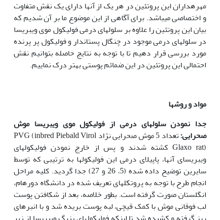
مهره‏داران این پروتئین در هر یک از آنها دارای یک نقش متفاوت
و اختصاصی می‏باشد. برای آگاهی از این موضوع ما بر آن شدیم که
بیان این پروتئین را علاوه بر سلولهای درمی فولیکول موی ویبریسا
در سلولهای درمی موجود در چنگال پستاندار و فولیکول پر پرنده
مورد بررسی قرار دهیم تا با توجه به نتایج حاصله بتوانیم نقش
احتمالی این پروتئین در این ضمائم پوستی بهتر درک نماییم.
مواد و روش‏ها
جدا نمودن سلولهای درمی از فولیکول موی ویبریسا موش
صحرایی:
تعداد 5 موش صحرایی نژاد PVG (inbred Piebald Virol
Glaxo rat) کشته شدند و پس از خارج نمودن فولیکولهای
ویبریسای آنها، پاپیلای درمی این فولیکولها به ترتیبی که توسط
سایرین توضیح داده شده (5، 26 و 27) جدا گردید. کلیه مراحل
انجام طرح با توجه به پروتکلهای تعریف شده در دانشگاه دورهام،
انگلستان صورت گرفته است. بطور خلاصه، بعد از شکافتن پوست
لب فوقانی موش با کمک قیچی، لبه پوست بریده شد و با انبرهای
ریز گرفته و کشیده شد تا اینکه فولیکولهای بزرگ ویبریسا از زیر