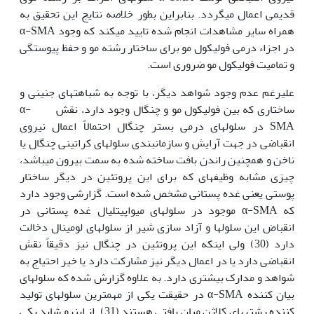
قدیمی اعمال می‏گردد. بنابراین بطور خلاصه نتایج این تحقیق به
همراه سایر مشاهدات انجام شده تایید می‏کند که وجود α-SMA
در اجزاء درمی فولیکول مو برای ساختار رشته مو و حفظ پیوستگی
و تمامیت فولیکول مو ضروری است.
علیرغم عدم وجود شواهد دیگر، با توجه به شباهتهای جنینی و
ساختاری که بین فولیکول مو و چنگال وجود دارد، نقش α-
SMA در سلولهای درمی بستر چنگال احتمالاً اعمال نیروی
انقباضی در جهت آرایش و سازمانبندی سلولهای کراتینی چنگال یا
ناخن و همچنین راندن بافت ساخته شده به سمت بیرون می‏باشد،
چیزی مشابه وظیفه‏ای که برای این پروتئین در دیگر ساختار
پوستی یعنی غده پستانی مشخص شده است. گزارشی وجود دارد
که α-SMA موجود در سلولهای میواپیتلیال غده پستانی در
انقباض این سلولها و آزاد سازی شیر از سلولهای لومینال دخالت
دارد (30) ولی اینکه این پروتئین در چنگال نیز دقیقاً نقش
انقباضی دارد یا در اعمال دیگر نیز مشارکت دارد یا خیر احتیاج به
شواهد و مدارک بیشتری دارد. به علاوه گزارش شده که سلولهای
بیان کننده α-SMA در حقیقت یکی از مهمترین سلولهای تولید
کننده رشته‏های کلاژن میان بافتی هستند (31). از اینرو شاید یکی