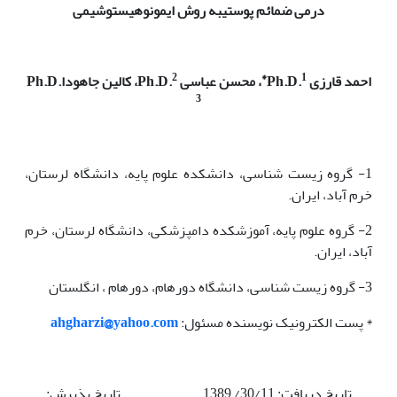
درمی ضمائم پوستی
به روش ایمونوهیستوشیمی
2
1*
احمد قارزی
Ph.D.
، محسن عباسی
Ph.D.
، کالین جاهودا
.
D
.
Ph
3
1- گروه زیست شناسی، دانشکده علوم پایه، دانشگاه لرستان،
خرم آباد، ایران.
2- گروه علوم پایه، آموزشکده دامپزشکی، دانشگاه لرستان، خرم
آباد، ایران.
3- گروه زیست شناسی، دانشگاه دورهام، دورهام ، انگلستان
* پست الکترونیک نویسنده مسئول:
ahgharzi@yahoo.com
تاریخ دریافت: 30/11/ 1389 تاریخ پذیرش: