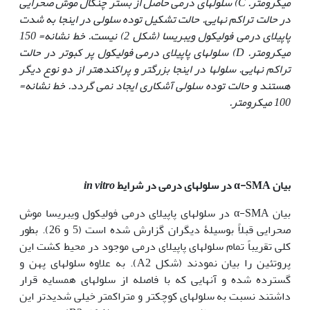
میکرومتر.
C
) سلولهای درمی حاصل از بستر چنگال موش صحرایی
در حالت تراکم نهایی. حالت تشکیل توده سلولی در اینجا به شدت
پاپیلای درمی فولیکول ویبریسا (شکل 2) نیست. خط نشانه= 150
میکرومتر.
D
) سلولهای پاپیلای درمی فولیکول پر کبوتر در حالت
تراکم نهایی. سلولها در اینجا بزرگتر و پراکنده‏تر از دو نوع دیگر
هستند و حالت توده سلولی آشکاری ایجاد نمی گردد. خط نشانه=
100 میکرومتر.
بیان
α-SMA
در سلولهای درمی در شرایط
in vitro
بیان α-SMA در سلولهای پاپیلای درمی فولیکول ویبریسا موش
صحرایی قبلاً بوسیلۀ دیگران گزارش شده است (5 و 26). بطور
کلی تقریباً تمام سلولهای پاپیلای درمی موجود در محیط کشت این
پروتئین را بیان نمودند (شکل A2). به علاوه سلولهای پهن و
گسترده شده و آنهایی که با فاصله از سلولهای همسایه قرار
داشتند نسبت به سلولهای کوچکتر و متراکم‏تر خیلی شدیدتر این