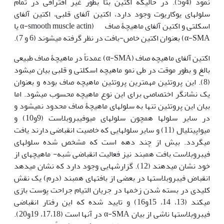
نمود (4و5). در حالیکه اکتین بتا بطور غیر‏ افتراقی در تمام
سلولهای یوکاریوت وجود دارد، اکتین آلفای قلبی، اکتین آلفای
اسکلتی و اکتین آلفای ماهیچۀ صاف (α-smooth muscle actin یا
α-SMA) بعنوان اکتین خاص-بافت در نظر گرفته می‏شوند (6 و 7).
اکتین آلفای ماهیچه صاف (α-SMA) عمدتاً در ماهیچۀ صاف طبیعی
بالغ و بطور موقت در طی نمو ماهیچه اسکلتی و قلبی بیان می‏شود
(8). این پروتئین مهمترین پروتئین ماهیچه صاف بوده و بعنوان
یک نشانگر اختصاصی برای این نوع ماهیچه محسوب می‏شود. اما
بیان این پروتئین تنها به سلولهای ماهیچۀ صاف محدود نمی‏شود و
در سایر سلولها همچون سلولهای میوفیبروبلاست (9و10) و
میواپی‏تلیال (11) و سایر سلولهایی که خاصیت انقباضی دارند یافت
می‏گردد. بیش از چند دهه است که مشخص شده سلولهای
فیبروبلاست بافت همبند نیز فعالیت انقباضی شبه- ماهیچه‏ای از
خود نشان می‏دهند (12). گزارش‏هایی وجود دارد که نشان می‏دهد
انقباض فیبروبلاستها در بعضی از بافتهای همبند (درم) یک نقش
کلیدی در بسته شدن زخمها در جریان التیام جراحت پوست بازی
می‏کند (13، 14، 15و16) و تایید شده که این رفتار انقباضی
فیبروبلاستها ناشی از بیان α-SMA در آنها است (17،18، 19و20).