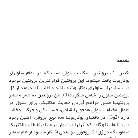
مقدمه
اکتین یک پروتئین اسکلت سلولی است که در تمام سلولهای
یوکاریوت یافت می‏شود. این پروتئین فراوانترین پروتئین موجود
در بسیاری از سلولهای یوکاریوت می‏باشد و اغلب تا 5 درصد از کل
پروتئین سلول را شامل می‏گردد(1). این پروتئین به همراه سایر
پروتئین‏ها ضمن فراهم آوردن حمایت مکانیکی برای سلول در
اعمال مختلف سلولی همچون انقباض، چسبندگی و حرکت دخالت
دارد (2و3). در بافتهای یوکاریوتها سه نوع ایزوفرم اکتین وجود
دارد (آلفا، بتا و گاما) که آنها را میت وان بر مبنای نقاط ایزوالکتریک
متفاوت که در ژل الکتروفورز دو بعدی آشکار می‏شود از هم متمایز