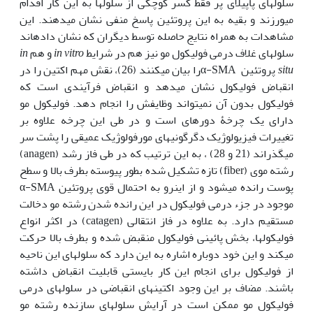
سلولهای پاپیلای پر فقط کسر کوچکی از سلولها به این کار اقدام
می‏ورزند و بقیه به این پروتئین پاسخ منفی نشان می‏دهند. این
مشاهدات به همراه نتایج حاصله توسط دیگران که نشان داده‏اند
سلولهای غلاف درمی فولیکول مو نیز هم در شرایط
in vitro
و هم
in
situ
پروتئین α-SMAرا بیان می‏کنند (26)، نقش مهم اکتین را در
انقباض فولیکول نشان می‏دهد و انقباض فرآیندی است که
فولیکول بدون آن نمی‏تواند وظایفش را انجام دهد. فولیکول مو
دارای یک چرخۀ دوره‏ای است و در طی این چرخه علاوه بر
تغییرات فیزیولوژیک دگرگونیهای مورفولوژیک عمیقی را پشت سر
می‏گذراند (21 و 28) ، به این ترتیب که در طی فاز رشد (anagen)
رشته موی (fiber) تازه تشکیل شده بطور پیوسته بطرف بالا و سطح
پوست رانده می‏شود و از اینرو به احتمال قوی پروتئین α-SMA
موجود در جزء درمی فولیکول در این رانده شدن رشته مو دخالت
مستقیم دارد. به علاوه در فاز انتقالی (catagen) در اکثر انواع
فولیکولها، بخش پائینی فولیکول منقبض شده و بطرف بالا حرکت
می‏کند و این خود دوباره اشاره به این دارد که سلولهای این ناحیه
از فولیکول برای انجام این کار بایستی قابلیت انقباض داشته
باشند. مضاف بر این وجود اکتین‏های انقباضی در سلولهای درمی
فولیکول مو ممکن است در آرایش سلولهای سازنده رشته مو