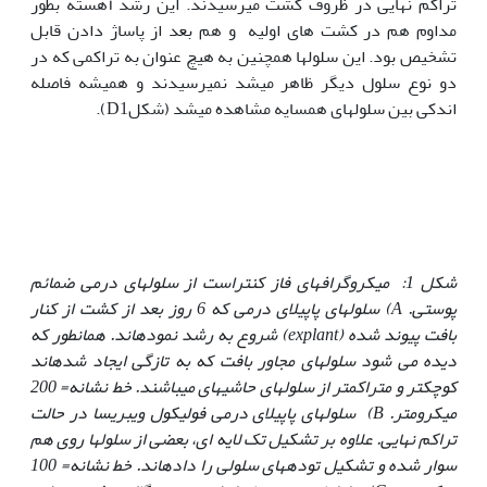
تراکم نهایی در ظروف کشت می‏رسیدند. این رشد آهسته بطور
مداوم هم در کشت های اولیه و هم بعد از پاساژ دادن قابل
تشخیص بود. این سلولها همچنین به هیچ عنوان به تراکمی که در
دو نوع سلول دیگر ظاهر می‏شد نمی‏رسیدند و همیشه فاصله
اندکی بین سلولهای همسایه مشاهده می‏شد (شکلD1).
شکل 1: میکروگرافهای فاز کنتراست از سلولهای درمی ضمائم
پوستی.
A
) سلولهای پاپیلای درمی که 6 روز بعد از کشت از کنار
بافت پیوند شده (
explant
) شروع به رشد نموده‏اند. همانطور که
دیده می شود سلولهای مجاور بافت که به تازگی ایجاد شده‏اند
کوچکتر و متراکم‏تر از سلولهای حاشیه‏ای می‏باشند. خط نشانه= 200
میکرومتر.
B
) سلولهای پاپیلای درمی فولیکول ویبریسا در حالت
تراکم نهایی. علاوه بر تشکیل تک لایه ای، بعضی از سلولها روی هم
سوار شده و تشکیل توده‏های سلولی را داده‏اند. خط نشانه= 100