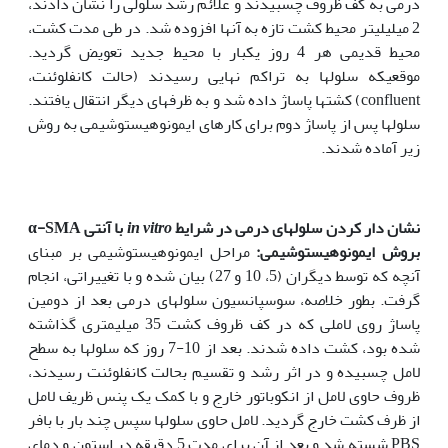
درمی به کف ظروف چسبیدند و علائم رشد سلولی را نشان دادند،
2 میلی‏لیتر محیط کشت تازه به آنها افزوده شد. در طی مدت کشت،
محیط قدیمی هر 4 روز یکبار با محیط جدید تعویض گردید.
موقعیکه سلولها به تراکم نهایی رسیدند (حالت کانفلوئنت،
confluent) کشتها پاساژ داده شد و به ظرفهای دیگر انتقال یافتند.
سلولها پس از پاساژ دوم برای کارهای ایمونوهیستوشیمی به روش
زیر آماده شدند.
نشان دار کردن سلولهای درمی در شرایط
in vitro
با آنتی
α-SMA
بروش ایمونوهیستوشیمی:
مراحل ایمونوهیستوشیمی بر مبنای
آنچه که توسط دیگران (5، 10 و 27) بیان شده و با تغییراتی، انجام
گرفت. بطور خلاصه، سوسپانسیون سلولهای درمی بعد از دومین
پاساژ روی لاملی که در کف ظروف کشت 35 میلی‏متری گذاشته
شده بود، کشت داده شدند. بعد از 10-7 روز که سلولها به سطح
لامل چسبیده و در اثر رشد و تقسیم بحالت کانفلوئنت رسیدند،
ظروف حاوی لامل از انکوباتور خارج و با کمک یک پنس ظریف لامل
از ظرف کشت خارج گردید. لامل حاوی سلولها سپس چند بار با بافر
PBS شسته شد و بعد از آن برای مدت 5 دقیقه در استون و دمای