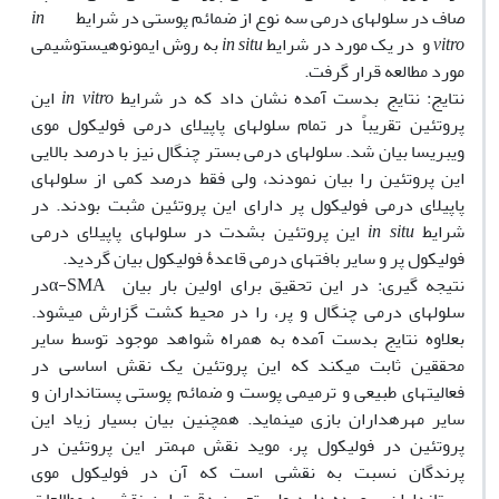
صاف در سلولهای درمی سه نوع از ضمائم پوستی در شرایط
in
vitro
و در یک مورد در شرایط
in situ
به روش ایمونوهیستوشیمی
مورد مطالعه قرار گرفت.
نتایج: نتایج بدست آمده نشان داد که در شرایط
in vitro
این
پروتئین تقریباً در تمام سلولهای پاپیلای درمی فولیکول موی
ویبریسا بیان شد. سلولهای درمی بستر چنگال نیز با درصد بالایی
این پروتئین را بیان نمودند، ولی فقط درصد کمی از سلولهای
پاپیلای درمی فولیکول پر دارای این پروتئین مثبت بودند. در
شرایط
in situ
این پروتئین بشدت در سلولهای پاپیلای درمی
فولیکول پر و سایر بافتهای درمی قاعدۀ فولیکول بیان گردید.
نتیجه گیری: در این تحقیق برای اولین بار بیان α-SMAدر
سلولهای درمی چنگال و پر، را در محیط کشت گزارش می‏شود.
بعلاوه نتایج بدست آمده به همراه شواهد موجود توسط سایر
محققین ثابت می‏کند که این پروتئین یک نقش اساسی در
فعالیتهای طبیعی و ترمیمی پوست و ضمائم پوستی پستانداران و
سایر مهره‏داران بازی می‏نماید. همچنین بیان بسیار زیاد این
پروتئین در فولیکول پر، موید نقش مهمتر این پروتئین در
پرندگان نسبت به نقشی است که آن در فولیکول موی