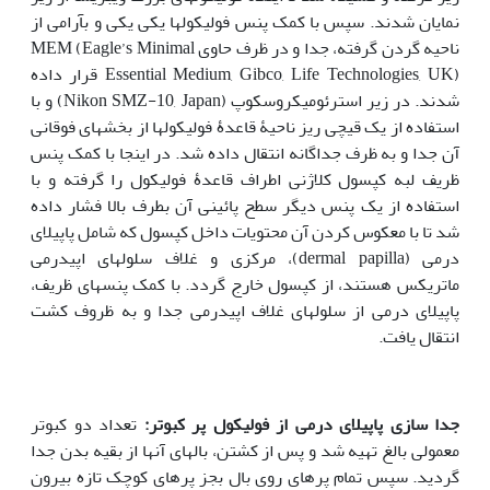
نمایان شدند. سپس با کمک پنس فولیکولها یکی یکی و بآرامی از
ناحیه گردن گرفته، جدا و در ظرف حاوی MEM (Eagle’s Minimal
Essential Medium, Gibco, Life Technologies, UK) قرار داده
شدند. در زیر استرئومیکروسکوپ (Nikon SMZ-10, Japan) و با
استفاده از یک قیچی ریز ناحیۀ قاعدۀ فولیکولها از بخشهای فوقانی
آن جدا و به ظرف جداگانه انتقال داده شد. در اینجا با کمک پنس
ظریف لبه کپسول کلاژنی اطراف قاعدۀ فولیکول را گرفته و با
استفاده از یک پنس دیگر سطح پائینی آن بطرف بالا فشار داده
شد تا با معکوس کردن آن محتویات داخل کپسول که شامل پاپیلای
درمی (dermal papilla)، مرکزی و غلاف سلولهای اپیدرمی
ماتریکس هستند، از کپسول خارج گردد. با کمک پنسهای ظریف،
پاپیلای درمی از سلولهای غلاف اپیدرمی جدا و به ظروف کشت
انتقال یافت.
جدا سازی پاپیلای درمی از فولیکول پر کبوتر:
تعداد دو کبوتر
معمولی بالغ تهیه شد و پس از کشتن، بالهای آنها از بقیه بدن جدا
گردید. سپس تمام پرهای روی بال بجز پرهای کوچک تازه بیرون