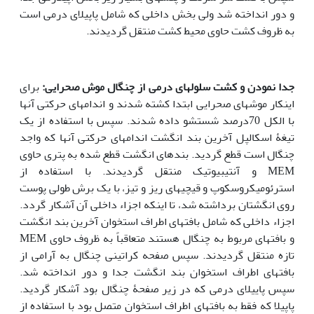
و دور انداخته شد ولی بخش داخلی که شامل پاپیلای درمی است
به ظروف کشت حاوی محیط کشت منتقل گردیدند.
جدا نمودن و کشت سلولهای درمی از چنگال موش صحرایی:
برای
اینکار موشهای صحرایی ابتدا کشته شدند و اندامهای حرکتی آنها
با الکل 70درصد شستشو داده شدند. سپس با استفاده از یک
تیغۀ اسکالپل آخرین بند انگشت اندامهای حرکتی آنها که واجد
چنگال است قطع گردید. بندهای انگشت قطع شده به پتری حاوی
MEM و آنتی‏بیوتیک منتقل گردیدند. با استفاده از
استرئومیکروسکوپ و قیچی‏های ریز و تیز، با یک برش طولی پوست
روی انگشتان برداشته شد، تا اینکه اجزاء داخلی آن آشکار گردد.
اجزاء داخلی که شامل بافتهای اطراف استخوان آخرین بند انگشت
و بافتهای مربوط به چنگال هستند متعاقباً به ظروف حاوی MEM
تازه منتقل گردیدند. سپس صفحه کراتینی چنگال به آرامی از
بافتهای اطراف استخوان بند انگشت جدا و دور انداخته شد.
سپس پاییلای درمی که در زیر صفحۀ چنگال بود آشکار گردید.
پاپیلا که فقط به بافتهای اطراف استخوان متصل بود با استفاده از