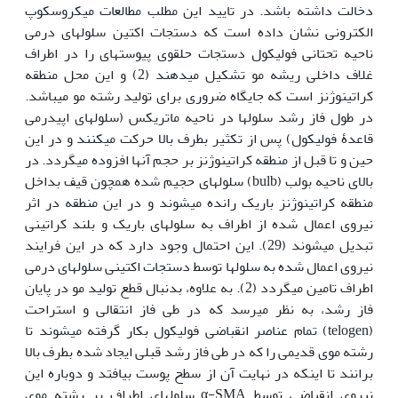
دخالت داشته باشد. در تایید این مطلب مطالعات میکروسکوپ
الکترونی نشان داده است که دستجات اکتین سلولهای درمی
ناحیه تحتانی فولیکول دستجات حلقوی پیوسته‏ای را در اطراف
غلاف داخلی ریشه مو تشکیل می‏دهند (2) و این محل منطقه
کراتینوژنز است که جایگاه ضروری برای تولید رشته مو می‏باشد.
در طول فاز رشد سلولها در ناحیه ماتریکس (سلولهای اپیدرمی
قاعدۀ فولیکول) پس از تکثیر بطرف بالا حرکت می‏کنند و در این
حین و تا قبل از منطقه کراتینوژنز بر حجم آنها افزوده می‏گردد. در
بالای ناحیه بولب (bulb) سلولهای حجیم شده همچون قیف بداخل
منطقه کراتینوژنز باریک رانده می‏شوند و در این منطقه در اثر
نیروی اعمال شده از اطراف به سلولهای باریک و بلند کراتینی
تبدیل می‏شوند (29). این احتمال وجود دارد که در این فرایند
نیروی اعمال شده به سلولها توسط دستجات اکتینی سلولهای درمی
اطراف تامین می‏گردد (2). به علاوه، بدنبال قطع تولید مو در پایان
فاز رشد، به نظر می‏رسد که در طی فاز انتقالی و استراحت
(telogen) تمام عناصر انقباضی فولیکول بکار گرفته می‏شوند تا
رشته موی قدیمی را که در طی فاز رشد قبلی ایجاد شده بطرف بالا
برانند تا اینکه در نهایت آن از سطح پوست بیافتد و دوباره این
نیروی انقباضی توسط α-SMA سلولهای اطراف بر رشته موی