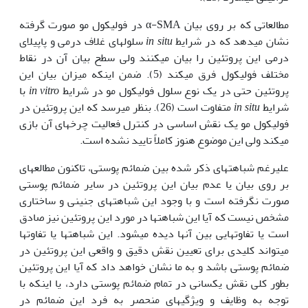
مطالعاتی که بر روی بیان α-SMA در فولیکول مو صورت گرفته
نشان می‏دهد که در شرایط
in situ
سلولهای غلاف درمی و پاپیلای
درمی این پروتئین را بیان می‏کنند ولی سطح بیان آن در نقاط
مختلف فولیکول فرق می‏کند (5). ضمن اینکه میزان بیان این
پروتئین حتی در یک نوع سلول فولیکول مو در شرایط
in vitro
با
شرایط
in situ
متفاوت است (26). بنظر می‏رسد که این پروتئین در
فولیکول مو یک نقش اساسی در کنترل فعالیت چرخه‏ای آن بازی
می‏کند ولی این موضوع هنوز کاملاً تایید نشده است.
علیرغم شباهتهای ذکر شده بین ضمائم پوستی، تاکنون مطالعه‏ای
بر روی بیان یا عدم بیان این پروتئین در سایر ضمائم پوستی
صورت نگرفته است و با وجود این شباهتهای جنینی و ساختاری
مشخص نیست که آیا این شباهتها در مورد این پروتئین نیز صادق
است یا تفاوتهایی بین آنها دیده می‏شود. این شباهتها یا تفاوتها
می‏تواند کلیدی برای تعیین نقش دقیق و واقعی این پروتئین در
ضمائم پوستی باشد و به ما نشان خواهد داد که آیا این پروتئین
بطور کلی نقش یکسانی در تمام ضمائم پوستی دارد، یا اینکه با
توجه به وظایف و ویژگیهای منحصر به فرد این ضمائم در