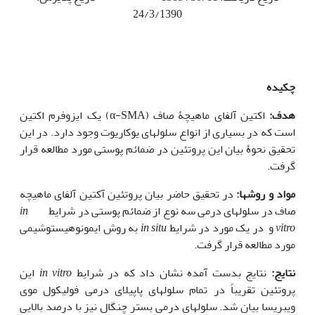
24/3/1390
چکیده
هدف:
اکتین آلفای ماهیچۀ صاف (α-SMA) یک ایزوفرم اکتین
است که در بسیاری از انواع سلولهای یوکاریوت وجود دارد. در این
تحقیق نحوۀ بیان این پروتئین در ضمائم پوستی مورد مطالعه قرار
گرفت.
مواد و روش‏ها:
در تحقیق حاضر بیان پروتئین آکتین آلفای ماهیچه
صاف در سلولهای درمی سه نوع از ضمائم پوستی در شرایط
in
vitro
و در یک مورد در شرایط
in situ
به روش ایمونوهیستوشیمی
مورد مطالعه قرار گرفت.
نتایج:
نتایج بدست آمده نشان داد که در شرایط
in vitro
این
پروتئین تقریباً در تمام سلولهای پاپیلای درمی فولیکول موی
ویبریسا بیان شد. سلولهای درمی بستر چنگال نیز با درصد بالایی