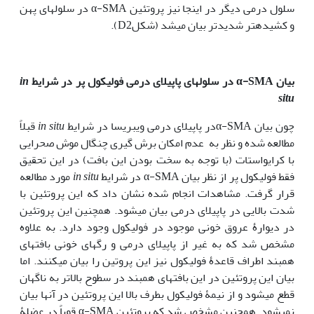
سلول درمی دیگر در اینجا نیز پروتئین α-SMA در سلولهای پهن
و کشیده‏تر شدیدتر بیان می‏شد (شکلD2).
بیان
α-SMA
در سلولهای پاپیلای درمی فولیکول پر در شرایط
in
situ
چون بیان α-SMAدر پاپیلای درمی ویبریسا در شرایط
in situ
قبلاً
مطالعه شده و نظر به عدم امکان برش گیری چنگال موش صحرایی
با کرایواستات (با توجه به سخت بودن این بافت) در این تحقیق
فقط فولیکول پر از نظر بیان α-SMA در شرایط
in situ
مورد مطالعه
قرار گرفت. مشاهدات انجام شده نشان داد که این پروتئین با
شدت بالایی در پاپیلای درمی بیان می‏شود. همچنین این پروتئین
در دیوارۀ عروق خونی موجود در فولیکول وجود دارد. به علاوه
مشخص شد که به غیر از پاپیلای درمی و رگهای خونی بافتهای
همبند اطراف قاعدۀ فولیکول نیز این پروتین را بیان می‏کنند. اما
بیان این پروتئین در این بافتهای همبند در سطوح بالاتر به ناگهان
قطع می‏شود و از نیمۀ فولیکول بطرف بالا این پروتئین در آنها بیان
نمی‏شود. همچنین مشخص شد که پروتئین α-SMA قویاً در عضلۀ