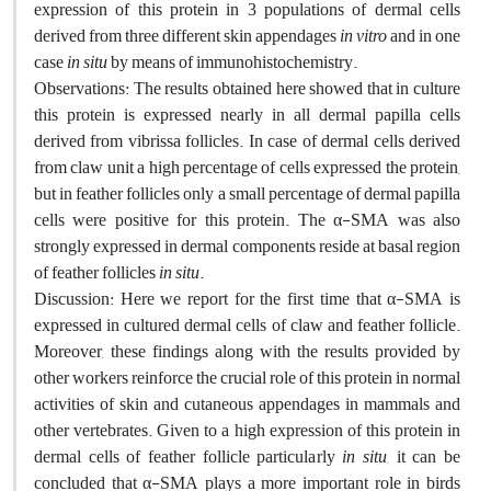
expression of this protein in 3 populations of dermal cells
derived from three different skin appendages
in vitro
and in one
case
in situ
by means of immunohistochemistry.
Observations: The results obtained here showed that in culture
this protein is expressed nearly in all dermal papilla cells
derived from vibrissa follicles. In case of dermal cells derived
from claw unit a high percentage of cells expressed the protein,
but in feather follicles only a small percentage of dermal papilla
cells were positive for this protein. The α-SMA was also
strongly expressed in dermal components reside at basal region
of feather follicles
in situ
.
Discussion: Here we report for the first time that α-SMA is
expressed in cultured dermal cells of claw and feather follicle.
Moreover, these findings along with the results provided by
other workers reinforce the crucial role of this protein in normal
activities of skin and cutaneous appendages in mammals and
other vertebrates. Given to a high expression of this protein in
dermal cells of feather follicle particularly
in situ
, it can be
concluded that α-SMA plays a more important role in birds