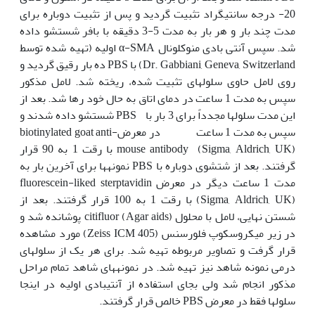
20- درجه سانتی‏گراد تثبیت گردید و پس از تثبیت دوباره برای
مدت چند بار و هر بار به مدت 5-3 دقیقه با بافر شستشو داده
شد. سپس آنتی بادی منوکلونال α-SMA اولیه (تهیه شده توسط
Dr. Gabbiani, Geneva, Switzerland) با PBS ده بار رقیق گردید و
روی لامل حاوی سلولهای تثبیت شده، ریخته شد. لامل مذکور
سپس به مدت 1 ساعت در دمای اتاق به حال خود رها شد. بعد از
این مدت سلولها مجدداً برای 3 بار با PBS شستشو داده شدند و
سپس به مدت 1 ساعت در معرضbiotinylated goat anti-
mouse antibody (Sigma, Aldrich, UK) با رقت 1 به 90 قرار
گرفتند. بعد از شتشوی دوباره با PBS نمونه‏ها برای آخرین بار به
مدت 1 ساعت دیگر در معرض fluorescein-liked sterptavidin
(Sigma, Aldrich, UK) با رقت 1 به 100 قرار گرفتند. بعد از
شستن نهایی، لامل با محلول citifluor (Agar aids) پوشانده شد و
در زیر میکروسکوپ فلورسنس (Zeiss ICM 405) مورد مشاهده
قرار گرفت و تصاویر مربوطه تهیه شد. برای هر یک از سلولهای
درمی نمونه شاهد نیز تهیه شد. در نمونه‏های شاهد تمام مراحل
مذکور انجام شد ولی بجای استفاده از آنتی‏بادی اولیه در اینجا
سلولها فقط در معرض PBS خالص قرار گرفتند.