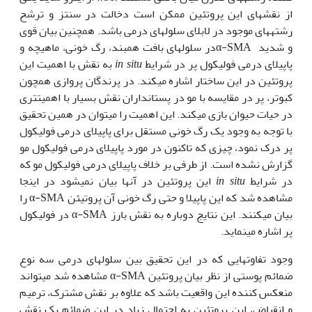
از نقشهای این پروتئین ممکن است دخالت در سنتز و ترشح
رشته‏های موجود در لابلای سلولهای درمی باشد. همچنین بیان قوی
و شدید α-SMAدر سلولهای بافت همبند، رگ خونی، ماهیچه و
پاپیلای درمی فولیکول پر در شرایط
in situ
به نقش با اهمیت این
پروتئین در این ساختار اشاره می‏کند. در پرندگان پروازی همچون
کبوتر، پر در مقایسه با مو در پستانداران نقش بسیار با اهمیت‏تری
در حیات حیوان بازی می‏کند. این اهمیت را می‏توان در همین تحقیق
با توجه به وجود یک رگ خونی مستقل برای پاپیلای درمی فولیکول
پر درک نمود، چیزی که تاکنون در مورد پاپیلای درمی فولیکول مو
گزارش نشده است. از طرفی بر خلاف پاپیلای درمی فولیکول مو که
در شرایط
in situ
این پروتئین در آنها بیان نمی‏شود در اینجا
مشاهده شد که این پاپیلا و حتی رگ خونی آن پروتیئن α-SMA را
بیان می‏کنند. این نتایج دوباره به نقش بارز α-SMA در فولیکول
پر اشاره می‏نماید.
وجود تفاوتهایی که در این تحقیق بین سلولهای درمی سه نوع
ضمائم پوستی از نظر بیان پروتئین α-SMA مشاهده شد می‏تواند
منعکس کننده این واقعیت باشد که علاوه بر نقش مشترک، ترمیم
و انقباض، این پروتئین به احتمال زیاد در این ضمائم یک نقش