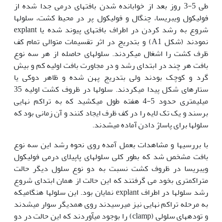
طی 5-3 روز بعد از خوابانده شدن بافتهای درمی جدا شده از
فولیکول ویبریسا، چنگال و فولیکول پر در محیط کشت، سلولها
شروع به رشد کردن در اطراف بافتهای پیوند شده یا explant
نمودند (شکل A1) و بتدریج در اثر تقسیمات متوالی تمام کف
ظرف کشت را اشغال می‏کردند. سلولهای حاصله از هر سه نوع
بافت هر چند در ابتدای رشد و در مجاورت بافت اولیه کم و بیش
گرد و کوچک بودند ولی بتدریج پهن شده و ظاهر دوکی یا
ستاره‏ای شکل پیدا می‏کردند. سلولها در ظروف کشت اولیه 35
میلی‏متری حدود 5-4 هفته طول می‏کشید که به تراکم نهایی
برسند و یک تک لایه را در کف ظرف ایجاد کنند و آن زمانی بود که
سلولها برای پاساژ دادن آماده می‏شدند.
با بررسی‏ها و مشاهدات بعمل آمده روی نحوه رشد این سه نوع
بافت مشخص شد که بطور کلی سلولهای پاپیلای درمی فولیکول
ویبریسا در ظروف کشت نسبت به دو نوع سلول دیگر حالت
متراکم‏تری بخود می گرفتند که این حالت از همان ابتدای شروع
رشد سلولها در اطراف explant نمایان بود. این سلولها هنگامیکه
به مرحله تراکم نهایی نیز می‏رسیدند روی همدیگر سوار می‏شدند
و توده‏های سلولی (clamp) را بوجود می‏آوردند که این حالت در دو