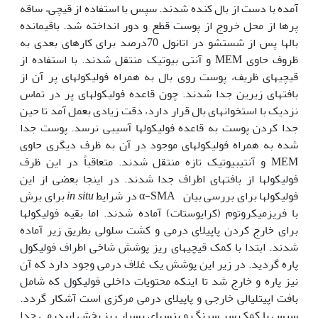
آمده با دست از بال کنده شدند. سپس با استفاده از قیچی، ساقه
پرها از محل خروج از پوست قطع و دور انداخته شد. باقیمانده
بالها پس از شستشو در اتانول 70درصد برای کارهای بعدی به
ظروف حاوی MEM و آنتی بیوتیک منتقل شدند. با استفاده از
قیچی‏های ظریف، پوست روی بال به همراه فولیکولهای پر آن از
بافتهای زیرین جدا شدند. چون قاعده فولیکولهای پر در تماس
نزدیک با استخوانهای بال قرار دارد، دقت زیادی بعمل ‏آمد تا حین
جدا کردن پوست به قاعده فولیکولها آسیبی نرسد. پوست جدا
شده به همراه فولیکولهای موجود در آن به ظرف دیگری حاوی
MEM و آنتی‏بیوتیک تازه منتقل شدند. متعاقباً در این ظرف
فولیکولها از بافتهای اطراف جدا شدند. در اینجا بعضی از این
فولیکولها برای بررسی بیان α-SMA در شرایط
in situ
برای برش
با فریزمیکروتوم (کرایوستات) آماده شدند. اما بقیه فولیکولها
برای خارج کردن پاپیلای درمی و کشت سلولی بطریق زیر آماده
شدند. ابتدا با کمک قیچی‏های ریز پوشش شاخی اطراف فولیکول
پاره گردید. در زیر این پوشش یک غلاف درمی وجود دارد که آن
نیز پاره و خارج شد تا اینکه محتویات داخلی فولیکول که شامل
بافت اپی‏تلیالی خارجی و پاپیلای درمی مرکزی است آشکار گردد.
سپس با کمک سر سرنگ و پنسهای بسیار ریز بخش اپیدرمی جدا