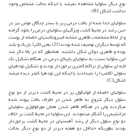
نوع دیگر سلولها مشاهده نمی‏شد یا اینکه بحالت مشخص وجود
نداشت (شکل B1).
سلولهای جدا شده از بافت درمی زیر یا بستر چنگال موش نیز در
حین رشد در محیط کشت ویژگیهای سلولهای درمی را بخود گرفته
و از لحاظ مشخصات ظاهری مشابه فیبروبلاستهای حاصله از پوست
که توسط دیگران توصیف شده بودند(21) یعنی اکثراً باریک و بلند
بوده و ظاهری دوکی شکل داشتند. همانطور که در بالا ذکر شد
این سلولها نسبت به سلولهای پاپیلای درمی در هنگام تشکیل تک
لایه ای سلولی از تراکم کمتری برخوردار بودند و تشکیل توده‏های
سلولی (کلمپ) را نمی‏دادند یا اینکه این توده‏ها کمتر دیده می‏شد
(شکلC1).
سلولهای حاصله از فولیکول پر در محیط کشت دیرتر از دو نوع
سلول دیگر شروع به ظاهر شدن در اطراف بافت پیوند شده
می‏کردند ولی در هنگام ظاهر شدن همان مورفولوژی سلولهای
مزانشیمی را آشکار می‏نمودند. این سلولها در محیط کشت بر خلاف
دو نوع سلول دیگر از رشد آهسته‏ای در محیط کشت برخوردار
بودند بطوریکه حداقل دو هفته دیرتر از دو نوع دیگر بحالت