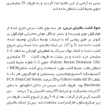
پنس به آرامی از این بافتها جدا گردید و به ظروف 35 میلی‏متری
حاوی محیط کشت انتقال داده شد.
نحوۀ کشت بافتهای درمی:
هر سه نوع بافت درمی خارج شده از
فولیکول موی ویبریسا و بستر چنگال موش صحرایی فولیکول پر
کبوتر بر طبق روشی که با جزئیات توسط دیگران توصیف شده،
کشت داده شد (5 و 27). در اینجا بافتهای جدا شده برای شروع
کشت ابتدا با کمک نوک سرنگ به قطعه‏های کوچکی به ابعاد 2-1
میلی‏متر خرد شدند و در نهایت به ظروف کشت 35 میلی‏متری
(Falcon, Becton Dickinson, UK) حاوی 2-1 قطره محیط کشت
انتقال یافت. محیط کشت مورد استفاده برای کشت شاملMEM +
آنتی‏بیوتیکها (استروپتومایسین، پنی‏سیلین و فونگیزون هر یک با
غلظت 50 units/ml) (Gibco) و 20 درصد FCS (Fetal Calf Serum,
Biochrom) بود. ظروف کشت سپس در داخل انکوباتور با دمای
37درجه سانتی‏گراد و شرایط 95درصد اکسیژن و 5 درصد دی
اکسید کربن قرار گرفت. بعد از 4-3 روز از شروع کشت، ظروف در
زیر میکروسکوپ فازکنتراست مشاهده شد. پس از اینکه بافتهای