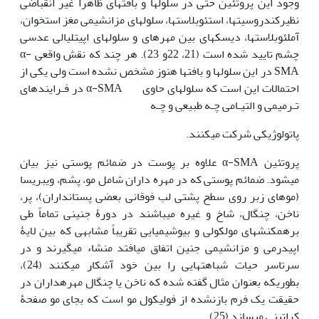
وجود این پروتئین حتی در سلولها و بافتهای ظاهراً غیر انقباضی
نظیرکندروسیتها، استئوبلاستها، سلولهای مزانشیمی مغز استخوان،
آملئوبلاستها، دیسکهای بین مهره‏ای و سلولهای اپی‏تلیالی عدسی
چشم تایید شده است (21، 22و 23). هر چند که نقش واقعی α-
SMA در این سلولها و بافتها هنوز مشخص نشده است ولی یکی از
احتمالات این است که سلولهای حاوی α-SMA در فـرایندهای
تـرمیمی و التیـامی چـه طبیعی و چـه
پاتولوژیکی شرکت می‏کنند.
پروتئین α-SMA علاوه بر پوست در ضمائم پوستی نیز بیان
می‏شود. ضمائم پوستی که در مهره داران شامل مو، پشم، ویبریسا
(موهای زبر روی سطح پشتی لب فوقانی بعضی پستانداران)، پر،
ناخن، چنگال، شاخ و غیره می‏باشند در دورۀ جنینی تماماً طی
برهم‏کنشهای مولکولی و بیوشیمیایی تقریباً مشابهی که بین لایۀ
اپیدرمی و مزانشیمی جنین اتفاق می‏افتد منشاء می‏گیرند و در
سرتاسر حیات شباهتهایی را بین خود آشکار می‏کنند (24)،
بطوریکه بعنوان مثال گفته شده که ناخن یا چنگال مهره‏داران در
حقیقت یک فرم بازنشده از فولیکول مو است که بجای مو صفحۀ
کراتینی می‏سازد (25).