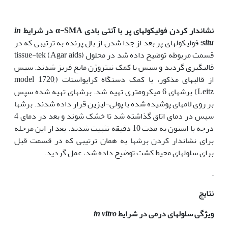
نشاندار کردن فولیکولهای پر با آنتی بادی
α-SMA
در شرایط
in
situ
:
فولیکولهای پر بعد از جدا شدن از بال پرنده به ترتیبی که در
قسمت مربوطه توضیح داده شد در محلول tissue-tek (Agar aids)
قالبگیری گردید و سپس با کمک نیتروژن مایع فریز شدند. سپس
از قالبهای مذکور، با کمک دستگاه کرایواستات (model 1720,
Leitz) برشهای 6 میکرومتری تهیه شد. برشهای تهیه شده سپس
بر روی لامهای پوشیده شده با پولی-لیزین قرار داده شدند. برشها
سپس در دمای اتاق گذاشته شد تا خشک شوند و بعد در دمای 4
درجه با استون به مدت 10 دقیقه تثبیت شدند. بعد از این مرحله
برای نشاندار کردن برشها به همان ترتیبی که در قسمت قبل
برای سلولهای محیط کشت توضیح داده شد، عمل گردید.
.
نتایج
ویژگی سلولهای درمی در شرایط
in vitro