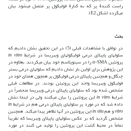
راست کنندۀ پر که به کنارۀ فولیکول پر متصل می‏شود بیان
می‏گردد (شکل E2).
بحث
در توافق با مشاهدات قبلی (5) در این تحقیق نشان دادیم که
سلولهای پاپیلای درمی فولیکولهای ویبریسا در شرایط
in vitro
پروتئین α-SMA را در سیتوپلاسم خود بیان می‏کردند. بعلاوه در
این پژوهش برای اولین بار نشان دادیم که سلولهای درمی بستر
چنگال و همچنین پاپیلای درمی فولیکول پر همچون همتای خود در
فولیکول ویبریسا واجد این پروتیئن بودند. در مطالعات قبلی
مشخص شده بود که سلولهای پاپیلای درمی ویبریسا منحصراً در
شرایط
in vitro
این پروتئین را بیان می‏کنند ولی در اینجا نشان
داده شد که در مورد پر سلولهای پاپیلای درمی هم در شرایط
in
vitro
و هم
in situ
این پروتئین در آنها تظاهر پیدا می‏کند. همچنین
مشخص گردید که بر عکس سلولهای پاپیلای ویبریسا که تقریباً
تماماً در محیط کشت این پروتئین را تولید می کنند در مورد