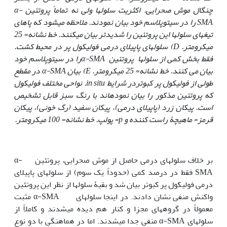
چنگال موش صحرایی. اکثریت سلولها ولی نه تماماً پروتئین
α-
SMA
را در سیتوپلاسم خود بیان نمودند. ملاحظه می‏شود که پاهای
تیغه‏ای سلولها این پروتئین را شدیدتر بیان می‏کنند. خط نشانه= 25
میکرومتر.
D
) سلولهای پاپیلای درمی فولیکول پر در محیط کشت.
فقط بخش کمی از سلولها پروتئین
α-SMA
را در سیتوپلاسم خود
بیان می کنند. خط نشانه= 25 میکرومتر.
E
) بیان
α-SMA
در مقطع
طولی از فولیکول پر کبوتر
در شرایط
in situ
. نواحی مختلف فولیکول
که پروتئین مذکور را بیان نموده‏اند با رنگ سبز قابل تشخیص
است. پیکان زرد (پاپیلای درمی)، پیکان سفید (رگ خونی)، پیکان
قرمز= ماهیچۀ راست کننده و
p
= پولپ. خط نشانه= 100 میکرومتر.
بر خلاف سلولهای درمی حاصل از موش صحرایی، پروتئین α-
SMA فقط در درصد کمی (حدوداً یک سوم) از سلولهای پاپیلای
درمی فولیکول پر کبوتر بیان شد و بقیۀ سلولها از نظر این پروتئین
واکنش منفی نشان دادند. در اینجا سلولهای α-SMA مثبت
معمولاً در گروههای مجزا و کنار هم دیده می‏شدند و کاملاً از
سلولهای α-SMA منفی جدا می‏شدند. اما در هماهنگی با دو نوع