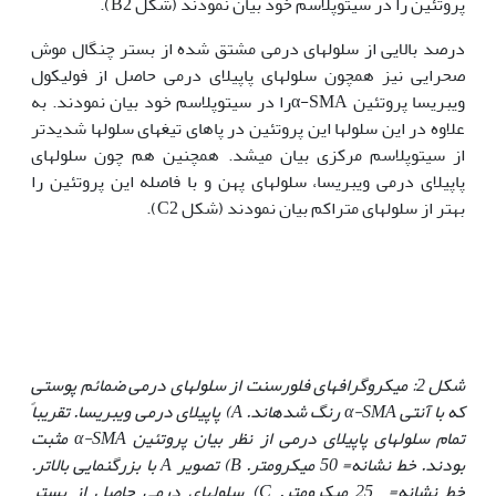
پروتئین را در سیتوپلاسم خود بیان نمودند (شکل B2).
درصد بالایی از سلولهای درمی مشتق شده از بستر چنگال موش
صحرایی نیز همچون سلولهای پاپیلای درمی حاصل از فولیکول
ویبریسا پروتئین α-SMAرا در سیتوپلاسم خود بیان نمودند. به
علاوه در این سلولها این پروتئین در پاهای تیغه‏ای سلولها شدیدتر
از سیتوپلاسم مرکزی بیان می‏شد. همچنین هم چون سلولهای
پاپیلای درمی ویبریسا، سلولهای پهن و با فاصله این پروتئین را
بهتر از سلولهای متراکم بیان نمودند (شکل C2).
شکل 2: میکروگرافهای فلورسنت از سلولهای درمی ضمائم پوستی
که با آنتی
α-SMA
رنگ شده‏اند.
A
) پاپیلای درمی ویبریسا. تقریباً
تمام سلولهای پاپیلای درمی از نظر بیان پروتئین
α-SMA
مثبت
بودند. خط نشانه= 50 میکرومتر.
B
) تصویر
A
با بزرگنمایی بالاتر.
خط نشانه= 25 میکرومتر.
C
) سلولهای درمی حاصل از بستر