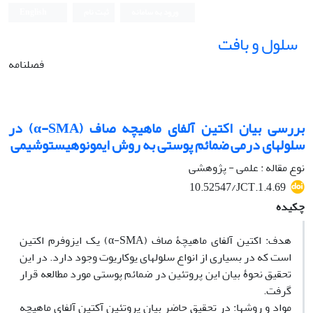
ورود به سامانه
ثبت نام
English
سلول و بافت
فصلنامه
بررسی بیان اکتین آلفای ماهیچه صاف (α-SMA) در
سلولهای درمی ضمائم پوستی به روش ایمونوهیستوشیمی
نوع مقاله : علمی - پژوهشی
10.52547/JCT.1.4.69
چکیده
هدف: اکتین آلفای ماهیچۀ صاف (α-SMA) یک ایزوفرم اکتین
است که در بسیاری از انواع سلولهای یوکاریوت وجود دارد. در این
تحقیق نحوۀ بیان این پروتئین در ضمائم پوستی مورد مطالعه قرار
گرفت.
مواد و روش‏ها: در تحقیق حاضر بیان پروتئین آکتین آلفای ماهیچه