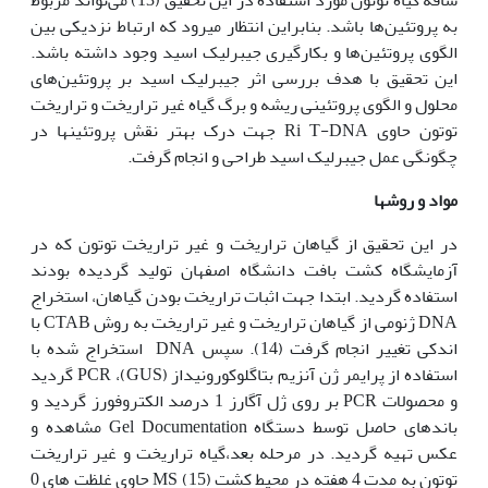
به پروتئین‌ها باشد. بنابراین انتظار می‏رود که ارتباط نزدیکی بین
الگوی پروتئین‌ها و بکارگیری جیبرلیک ‌اسید وجود داشته باشد.
این تحقیق با هدف بررسی اثر جیبرلیک اسید بر پروتئین‌های
محلول و الگوی پروتئینی ریشه و برگ گیاه غیر تراریخت و تراریخت
توتون حاوی Ri T-DNA جهت درک بهتر نقش پروتئین‏ها در
چگونگی عمل جیبرلیک اسید طراحی و انجام گرفت.
مواد و روش‏ها
در این تحقیق از گیاهان تراریخت و غیر تراریخت توتون که در
آزمایشگاه کشت بافت دانشگاه اصفهان تولید گردیده بودند
استفاده گردید. ابتدا جهت اثبات تراریخت بودن گیاهان، استخراج
DNA ژنومی از گیاهان تراریخت و غیر تراریخت به روش CTAB با
اندکی تغییر انجام گرفت (14). سپس DNA استخراج شده با
استفاده از پرایمر ‌ژن آنزیم بتاگلوکورونیداز (GUS)، PCR گردید
و محصولات PCR بر روی ژل آگارز 1 درصد الکتروفورز گردید و
باندهای حاصل توسط دستگاه Gel Documentation مشاهده و
عکس تهیه گردید. در مرحله بعد،گیاه تراریخت و غیر تراریخت
توتون به مدت 4 هفته در محیط کشت MS (15) حاوی غلظت های 0