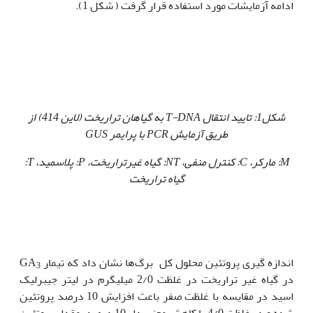
ادامه آزمایشات مورد استفاده قرار گرفت ( شکل 1).
شکل1: تایید انتقال
T-DNA
به گیاهان تراریخت (لاین 414) از
طریق آزمایش
PCR
با پرایمر
GUS
M
: مارکر،
C
: کنترل منفی،
NT
: گیاه غیرتراریخت،
P
: پلاسمید،
T
:
گیاه تراریخت
اندازه گیری پروتئین محلول کل برگ‌ها نشان داد که تیمار GA
3
در گیاه غیر تراریخت در غلظت 2/0 میلی‏گرم در لیتر جیبرلیک
اسید در مقایسه با غلظت صفر باعث افزایش 10 درصد پروتئین
شده و در غلظت 4/0 با کاهش معنی دار 10 درصد، مقدار پروتئین