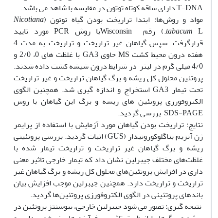
T-DNA دارای ساقه کوتاه توتون در مقایسه با شاهد می باشد.
مواد و روش‌ها: ابتدا تراریخت بودن گیاه توتون (
Nicotiana
tabacum
L.) رقم Wisconsinبا روش PCR مورد تایید
قرارگرفت. سپس گیاهان غیر تراریخت و تراریخت به مدت 4
هفته درون محیط کشت MS حاوی GA3 با غلظت های 0، 2/0 و
4/0 میلی گرم در لیتر در شرایط درون شیشه کشت داده شدند.
پروتئین محلول کل ریشه و برگ گیاهان تراریخت و غیر تراریخت
تحت تیمار GA3 استخراج و اندازه گیری شد. همچنین الگوی
الکتروفورزی پروتئین های ریشه و برگ این گیاهان با روش
SDS-PAGE بررسی گردید.
نتایج: تراریخت بودن گیاهان مورد آزمایش با استفاده از پرایمر
ژن آنزیم بتاگلوکورونیداز (GUS) اثبات گردید. بررسی پروتئینی
ریشه و برگ گیاهان غیر تراریخت و تراریخت تیمار شده با
غلظت‌های مختلف جیبرلین نشان داد که تیمار خارجی تاثیر معنی
‌داری در افزایش پروتئین‌های محلول کل ریشه و برگ گیاهان غیر
تراریخت و تراریخت دارد. همچنین جیبرلین موجب افزایش بیان
باندهای پروتئینی در الگوی الکتروفورزی پروتئین‌ها گردید.
‍ نتیجه گیری: تصور می شود جیبرلین خارجی، بیوسنتز پروتئین در