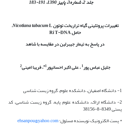
جلد 2، شماره3، پاییز 1390، 191-183
تغییرات پروتئینی گیاه تراریخت توتون
L.
Nicotiana tabacum
حامل
Ri T-DNA
در پاسخ به تیمار جیبرلین در مقایسه با شاهد
2
1*
1
جلیل عباس پور
، علی اکبر احسانپور
، فریبا امینی
1- دانشگاه اصفهان، دانشکده علوم، گروه زیست شناسی
2- دانشگاه اراک، دانشکده علوم پایه، گروه زیست شناسی، کد
پستی 8349-8-38156
* پست الکترونیک نویسنده مسئول:
ehsanpou@yahoo.com