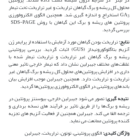
محلول کل ریشه و برگ گیاهان تراریخت و غیر تراریخت تحت تیمار
GA
استخراج و اندازه گیری شد. همچنین الگوی الکتروفورزی
3
پروتئین های ریشه و برگ این گیاهان با روش SDS-PAGE
بررسی گردید.
نتایج:
تراریخت بودن گیاهان مورد آزمایش با استفاده از پرایمر ژن
آنزیم بتاگلوکورونیداز (GUS) اثبات گردید. بررسی پروتئینی
ریشه و برگ گیاهان غیر تراریخت و تراریخت تیمار شده با
غلظت‌های مختلف جیبرلین نشان داد که تیمار خارجی تاثیر معنی
‌داری در افزایش پروتئین‌های محلول کل ریشه و برگ گیاهان غیر
تراریخت و تراریخت دارد. همچنین جیبرلین موجب افزایش بیان
باندهای پروتئینی در الگوی الکتروفورزی پروتئین‌ها گردید.
‍
نتیجه گیری:
تصور می شود جیبرلین خارجی، بیوسنتز پروتئین در
ریشه و برگ‌ها را از طریق تاثیر بر فرآیند های نسخه برداری و
ترجمه القا می کند. جیبرلین همچنین از فعالیت آنزیم های تجزیه
کننده پروتئین ممانعت می نماید.
واژگان کلیدی:
الگوی پروتئینی، توتون، تراریخت، جیبرلین