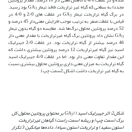
مجددا به سطحی که گیاه غیر تراریخت فاقد تیمار GA
بود رسید.
3
در برگ گیاه تراریخت تیمار GA
در غلظت های 2/0 و 4/0 در
3
قیاس با غلظت صفر به ترتیب موجب افزایش معنی‌دار 45 درصد و
52 درصد پروتئین محلول برگ‌ها شد. مقایسه دو گیاه بدون تیمار
GA
نشان داد پروتئین برگ گیاه غیرتراریخت با مقدار معنی دار
3
46 درصد بیشتر از گیاه تراریخت بود. در غلظت 2/0 جیبرلیک
اسید نیز گیاه غیرتراریخت 12 درصد پروتئین بیشتری داشت که
این مقدار تفاوت معنی دار بود. اما در غلظت 4/0 جیبرلیک اسید
گیاه تراریخت به میزان معنی داری پروتئین محلول بیشتری نسبت
به گیاه غیر تراریخت داشت (شکل 2سمت چپ).
شکل2: اثر جیبرلیک اسید (
(GA
بر محتوای پروتئین محلول کل
3
برگ (سمت چپ) و ریشه (سمت راست) گیاهان غیرتراریخت
(ستون سفید) و تراریخت (ستون سیاه).
داده
ها میانگین 3 تکرار