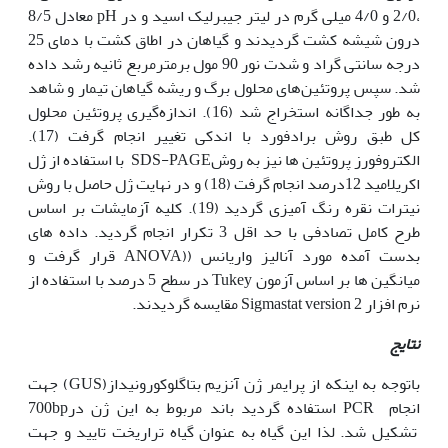
،2/0 و 4/0 میلی گرم در لیتر جیبرلیک اسید و در pH معادل 8/5
درون شیشه کشت گردیدند و گیاهان در اطاق کشت با دمای 25
درجه سانتی گراد و شدت نور 90 مول برمترمربع ثانیه رشد داده
شد. سپس پروتئین‌های محلول برگ و ریشه گیاهان تیمار و شاهد
به طور جداگانه استخراج شد (16). اندازه‌گیری پروتئین محلول
کل طبق روش برادفورد با اندکی تغییر انجام گرفت (17).
الکتروفورز پروتئین ها نیز به روشSDS-PAGE با استفاده از ژل
اکریلامید 12درصد انجام گرفت (18) و در نهایت ژل حاصل با روش
نیترات نقره رنگ آمیزی گردید (19). کلیه آزمایشات بر اساس
طرح کامل تصادفی با حد اقل 3 تکرار انجام گردید. داده های
بدست آمده مورد آنالیز واریانس ((ANOVA قرار گرفت و
میانگین ها بر اساس آزمون Tukey در سطح 5 درصد با استفاده از
نرم افزار Sigmastat version 2 مقایسه گردیدند.
نتایج
باتوجه به اینکه از پرایمر ژن آنزیم بتاگلوکورونیداز(GUS) جهت
انجام PCR استفاده گردید باند مربوط به این ژن در700bp
تشکیل شد. لذا این گیاه به عنوان گیاه تراریخت تایید و جهت