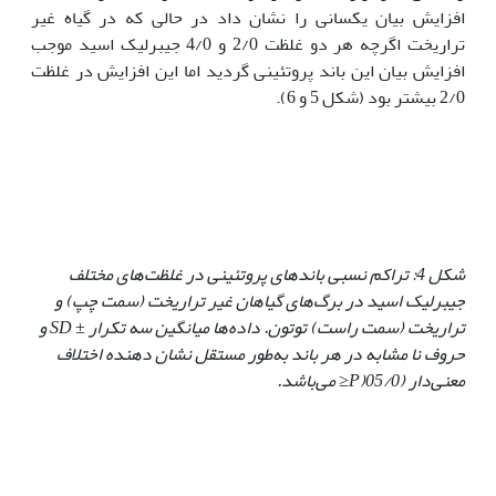
افزایش بیان یکسانی را نشان داد در حالی که در گیاه غیر
تراریخت اگرچه هر دو غلظت 2/0 و 4/0 جیبرلیک اسید موجب
افزایش بیان این باند پروتئینی گردید اما این افزایش در غلظت
2/0 بیشتر بود (شکل 5 و 6).
شکل 4: تراکم نسبی باند
های پروتئینی در غلظت
های مختلف
جیبرلیک اسید در برگ
های گیاهان غیر تراریخت (سمت چپ) و
تراریخت (سمت راست) توتون. داده
ها میانگین سه تکرار ±
SD
و
حروف نا مشابه در هر باند به
طور مستقل نشان
دهنده اختلاف
معنی
دار (05/0
(P≤
می
باشد.