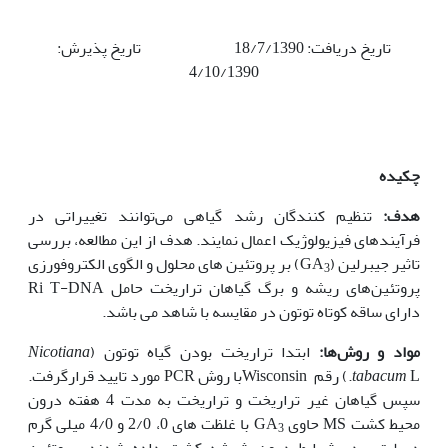
تاریخ دریافت: 18/7/1390 تاریخ پذیرش:
4/10/1390
چکیده
هدف:
تنظیم کنندگان رشد گیاهی می‌توانند تغییراتی در
فرآیندهای فیزیولوژیک اعمال نمایند. هدف از این مطالعه، بررسی
تاثیر جیبرلین (GA
) بر پروتئین های محلول و الگوی الکتروفورزی
3
پروتئین‌های ریشه و برگ گیاهان تراریخت حامل Ri T-DNA
دارای ساقه کوتاه توتون در مقایسه با شاهد می باشد.
مواد و روش‌ها:
ابتدا تراریخت بودن گیاه توتون (
Nicotiana
tabacum
L.) رقم Wisconsinبا روش PCR مورد تایید قرارگرفت.
سپس گیاهان غیر تراریخت و تراریخت به مدت 4 هفته درون
محیط کشت MS حاوی GA
با غلظت های 0، 2/0 و 4/0 میلی گرم
3
در لیتر در شرایط درون شیشه کشت داده شدند. پروتئین