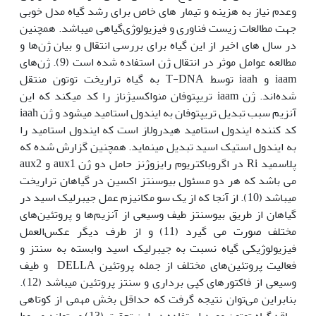
وعدم نیاز به هزینه و تیمار های خاص برای رشد گیاه مدل خوبی
جهت مطالعات زیست فناوری و فیزیولوژی‌گیاهی می‏باشد. همچنین
در سال های اخیر از این گیاه برای بررسی انتقال و بیان ژن‌ها و
مطالعه عوامل موثر در انتقال ژن استفاده شده است (9). ژن‌های
iaam و iaah توسط T-DNA به گیاه تراریخت توتون منتقل
شده‌اند. ژن iaam تریپتوفان منواکسیژناز را کد می‏کند که این
آنزیم سبب تبدیل تریپتوفان به ایندول‏ استامید می‏شود و ژن iaah
کد کننده ایندول استامید هیدرولاز است که ایندول استامید را
به ایندول استیک اسید تبدیل می‏نماید. همچنین گزارش شده که
پلاسمید Ri در اگروباکتریوم رایزوژنز حامل دو ژن aux1 و aux2
می باشد که هر دو مسئول بیوسنتز اکسین در گیاهان تراریخت
می‏باشد (10). از آنجا که از یک سو مکانیزم عمل جیبرلیک اسید در
گیاهان از طریق بیوسنتز طیف وسیعی از آنزیم‌ها و پروتئین‌های
مختلف صورت می گیرد (11) و از طرف دیگر عکس‌العمل
فیزیولوژیکی گیاه نسبت به جیبرلیک اسید وابسته به سنتز و
فعالیت پروتئین‌های مختلف از جمله پروتئین DELLA و طیف
وسیعی از فاکتورهای کپی برداری و سنتز پروتئین می‏باشد (12).
بنابراین می‌توان نتیجه گرفت که حداقل بخش مهمی از کوتاهی
ساقه گیاه توتون مورد استفاده در این تحقیق (13) می‌تواند مربوط