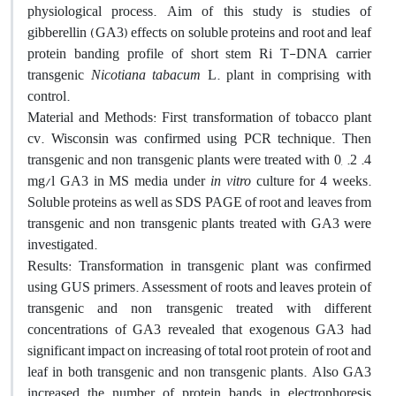
physiological process. Aim of this study is studies of
gibberellin (GA3) effects on soluble proteins and root and leaf
protein banding profile of short stem Ri T-DNA carrier
transgenic
Nicotiana tabacum
L. plant in comprising with
control.
Material and Methods: First, transformation of tobacco plant
cv. Wisconsin was confirmed using PCR technique. Then
transgenic and non transgenic plants were treated with 0, .2 .4
mg/l GA3 in MS media under
in vitro
culture for 4 weeks.
Soluble proteins as well as SDS PAGE of root and leaves from
transgenic and non transgenic plants treated with GA3 were
investigated.
Results: Transformation in transgenic plant was confirmed
using GUS primers. Assessment of roots and leaves protein of
transgenic and non transgenic treated with different
concentrations of GA3 revealed that exogenous GA3 had
significant impact on increasing of total root protein of root and
leaf in both transgenic and non transgenic plants. Also GA3
increased the number of protein bands in electrophoresis