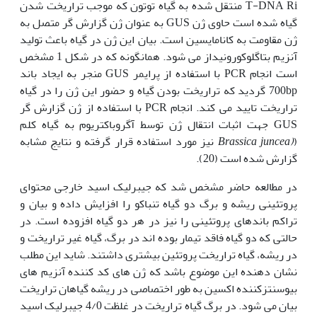
T-DNA Ri منتقل شده به گیاه توتون که موجب تراریخت شدن
گیاه شده است حاوی ژن GUS به عنوان ژن گزارش گر متصل به
ژن مقاومت به کانامایسین است. بیان این ژن در گیاه باعث تولید
آنزیم بتاگلوکورونیداز می شود. همانگونه که در شکل 1 مشخص
است انجام PCR با استفاده از پرایمر GUS منجر به ایجاد باند
700bp گردید که تراریخت بودن گیاه و حضور این ژن را در گیاه
تراریخت تایید می کند. انجام PCR با استفاده از ژن گزارش گر
GUS جهت اثبات انتقال ژن توسط آگروباکتریوم به گیاه کلم
(
(Brassica juncea
نیز مورد استفاده قرار گرفته و نتایج مشابه
گزارش شده است (20).
در مطالعه حاضر مشخص شد که جیبرلیک اسید خارجی محتوای
پروتئینی ریشه و برگ دو گیاه تنباکو را افزایش داده و بیان و
تراکم باندهای پروتئینی را نیز در هر دو گیاه افزوده است. در
حالتی که دو گیاه فاقد تیمار بوده اند در برگ، گیاه غیر تراریخت و
در ریشه، گیاه تراریخت پروتئین بیشتری داشتند. شاید این مطلب
نشان دهنده این موضوع باشد که ژن های کد کننده آنزیم های
بیوسنتزکننده اکسین به طور اختصاصی در ریشه گیاهان تراریخت
بیان می شود. در برگ گیاه تراریخت در غلظت 4/0 جیبرلیک اسید