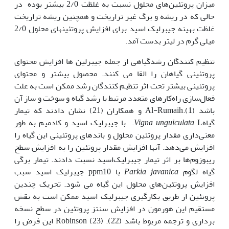
میزان پروتئین‌های محلول نسبت به غلظت 2/0 بیشتر بوده در
حالی که در ریشه و برگ غیر تراریخت و همچنین ریشه تراریخت
غلظت بهینه جیبرلیک اسید برای افزایش پروتئین‏های محلول 2/0
میلی گرم در لیتر بدست آمد.
تنظیم کنندگان رشدگیاهی از جمله جیبرلین ها افزایش محتوای
پروتئینی گیاهان را القا می کنند. محصول بیشتر و محتوای
پروتئینی بیشتر تحت اثر تنظیم کنندگان رشد ممکن است به علت
فعال‌سازی راه‌کارهای متعدد مرتبط با رشد گیاه و سوخت و ساز آن
باشد (1).Al-Rumaih و همکاران (21) نشان دادند که تیمار
گیاه
Vigna unguiculata
L. با جیبرلیک اسید و کادمیم به طور
معنی‌داری مقدار پروتئین محلول و باندهای پروتئینی این گیاه را
افزایش می‌دهد. آنها افزایش مقدار پروتئین را به افزایش سطح
ریبوزوم‌ها بر اثر تیمار جیبرلیک‌اسید نسبت دادند. تیمار برگی
گیاه لگوم
Parkia javanica
با ppm10 جیبرلیک اسید سبب
افزایش پروتئین‌های محلول این گیاه می شود. تحریک چندین
پروتئین از طریق بکارگیری جیبرلیک اسید ممکن است به نقش
مستقیم این هورمون در افزایش سنتز پروتئین در سطح نسخه
برداری و ترجمه مربوط باشد (22). Robinson (23) این فرض را