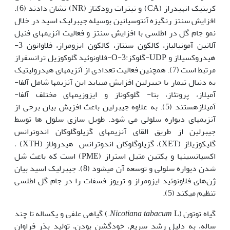
کربنیک انهیدراز (CA) و نیترات رودکتاز (NR) نشان دادند (6).
افزایش سنتز رنگیزه آنتوسیانین بوسیله جیبرلیک‌ اسید در خلال
نمو جام گل در اطلسی با افزایش سنتز و فعالیت آنزیمهای فنیل
آلانین آمونیالیاز، کالکون سنتاز، کالکون ایزومراز، فلاوانون 3-
هیدروکسیلاز و UDP-گلوکز:3-O-فلاونوئید گلوکوزیل ترانسفراز
مرتبط است (7). همچنین فعالیت تعدادی از آنزیم‏های هیدرولیتیک
به دنبال تیمار با جیبرلین افزایش می‏یابد این آنزیم‏ها شامل آلفا-
آمیلاز، پروتئاز، بتا- گلوکوناز و ایزوزیم‏های مختلف آلفا-
آمیلازهستند (5). به علاوه جیبرلین باعث افزیش بیان برخی از
آنزیم‏های دیواره سلولی می شود. طویل سازی سلول ها توسط
جیبرلین از طریق القای آنزیم‏های گزیلوگلوکان اندوترانس
گلیکوزیلاز (XET)، گزیلوگلوکان اندوترانس هیدرولاز (XTH) ،
اکسپانسین‏ها و پکتین متیل استراز (PME) است که باعث شل
شدن دیواره سلولی و توسعه آن می‏شود (8). جیبرلیک اسید بیان
ژن‌های فلاونوئید ایزومراز و تریوز فسفات را در جام گل اطلسی
تنظیم می‏کند (5).
گیاه توتون (
Nicotiana tabacum
L.) گیاهی علفی و یکساله تا چند
ساله، به دلیل رشد سریع، خودگشن بودن، تولید بذر فراوان