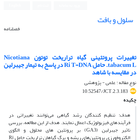
ورود به سامانه
ثبت نام
English
سلول و بافت
فصلنامه
تغییرات پروتئینی گیاه تراریخت توتون Nicotiana
tabacum L. حامل Ri T-DNA در پاسخ به تیمار جیبرلین
در مقایسه با شاهد
نوع مقاله : علمی - پژوهشی
10.52547/JCT.2.3.183
چکیده
هدف: تنظیم کنندگان رشد گیاهی می‌توانند تغییراتی در
فرآیندهای فیزیولوژیک اعمال نمایند. هدف از این مطالعه، بررسی
تاثیر جیبرلین (GA3) بر پروتئین های محلول و الگوی
الکتروفورزی پروتئین‌های ریشه و برگ گیاهان تراریخت حامل Ri