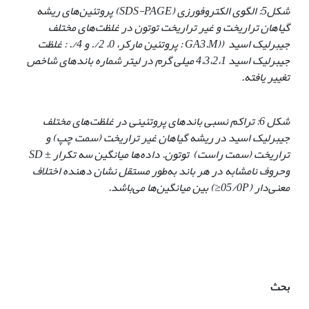
شکل5: الگوی الکتروفورزی
(SDS-PAGE)
پروتئین
های ریشه
گیاهان تراریخت و غیر تراریخت توتون در غلظت
های مختلف
جیبرلیک اسید (
(GA3
M
.
: پروتئین مارکر، 0، 2/. و 4/. : غلظت
جیبرلیک اسید 4،3،2،1 میلی گرم در لیتر شماره باندهای شاخص
تغییر یافته.
شکل 6: تراکم نسبی باند
های پروتئینی در غلظت
های مختلف
جیبرلیک اسید در ریشه گیاهان غیر تراریخت (سمت چپ) و
تراریخت (سمت راست) توتون. داده
ها میانگین سه تکرار ±
SD
وحروف نامشابه در هر باند به
طور مستقل نشان
دهنده اختلاف
معنی
دار (05/0
P≤
) بین میانگین
ها می
باشد.
بحث