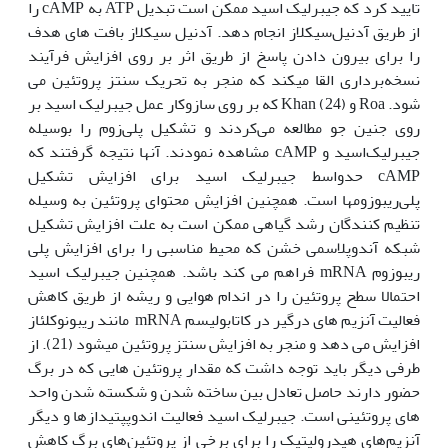
تایید کرد که جیبرلیک اسید ممکن است تبدیل ATP به cAMP را
از طریق آدنیل‌سیکلاز انجام دهد. آدنیل سیکلاز بافت های هدف
را برای بیرون دادن پاسخ از طریق اثر بر روی افزایش فرآیند
نسخه‌برداری القا می‏کند که منجر به تحریک سنتز پروتئین می
شود. Roa و Khan (24) که بر روی سازوکار عمل جیبرلیک اسید بر
روی جنین جو مطالعه می‌کردند و تشکیل پلی‌زوم را بوسیله
جیبرلیک‌اسید و cAMP مشاهده نمودند. آنها نتیجه گرفتند که
cAMP حدواسط جیبرلیک اسید برای افزایش تشکیل
پلی‌ریبوزوم‏ها است. همچنین افزایش محتوای پروتئین به وسیله
تنظیم کنندگان رشد گیاهی ممکن است به علت افزایش تشکیل
شبکه آندوپلاسمی خشن که محیط مناسبی را برای افزایش پلی
ریبوزوم mRNA فراهم می کند باشد. همچنین جیبرلیک اسید
احتمالا سطح پروتئین را در اندام هوایی و ریشه از طریق کاهش
فعالیت آنزیم های درگیر در کاتابولیسم mRNA مانند ریبونوکلئاز
افزایش می دهد و منجر به افزایش سنتز پروتئین می‏شود (21). از
طرفی دیگر باید توجه داشت که مقدار پروتئین هایی که در برگ
حضور دارند حاصل تعادل بین ساخته‌ شدن و شکسته شدن واحد
های پروتئینی است. جیبرلیک اسید فعالیت اندوپپتیدازها و دیگر
آنزیم‌های هیدرولیتیک را برای برخی از پروتئین‌های برگ کاهش