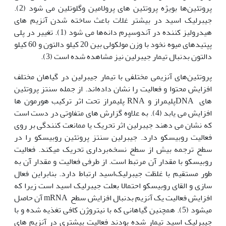
پروتئین‌ها بویژه پروتئین های پرولامین وگلوتلین می شود (2).
جیبرلیک اسید در بیشتر غلات باعث ساخته شدن آنزیم های
هیدرولیز کننده در آندوسپرم دانه‌ها می شود (1). تغییر در پلی
پپتیدهای میوه نخود با وزن مولکولی بین 20 کیلو دالتون و 60 کیلو
دالتون بدنبال تیمار جیبرلین نیز مشاهده شده است (3).
پروتئین‌های آنزیمی مختلفی با تیمار جیبرلین در گیاهان مختلف
افزایش محتوا و فعالیت را نشان داده‌اند. از جمله سنتز پروتئین
های DNAپلیمراز و RNA پلیمراز تحت اثر ترکیب هورمون ها
افزایش می یابد (4). به علاوه گزارش های متفاوتی در دست است
که نشان می دهند جیبرلین اثر تحریک یا ممانعت کنندگی بر روی
فعالیت روبیسکو دارد. جیبرلین سنتز پروتئین روبیسکو را در
سطح ترجمه بیش از سطح نسخه‌برداری تحریک می‏کند. فعالیت
روبیسکو با مقدار آن مرتبط است. از طرفی فعالیت و مقدار آن به
طور مستقیم با غلظت جیبرلیک‌اسید ارتباط دارد. بنابراین فعال
سازی و القای روبیسکو احتمالا بعلت جیبرلیک ‌اسید است زیرا که
افزایش فعالیت یک آنزیم بدنبال افزایش سطح mRNA آن حاصل
می‏شود (5). همچنین گیاهانی که با نیتروژن کافی تغذیه شده و با
جیبرلیک اسید تیمار شده بودند فعالیت بیشتری در آنزیم های