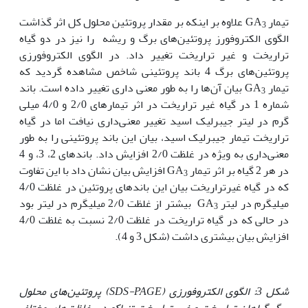
تیمار GA
علاوه بر اینکه بر مقدار پروتئین محلول کل اثر گذاشت
3
الگوی الکتروفورز پروتئین‌های برگ و ریشه را نیز در دو گیاه
تراریخت و غیر تراریخت تغییر داد. در الگوی الکتروفورزی
پروتئین‌های برگ 4 باند پروتئینی شاخص مشاهده گردید که
تیمار GA
بیان آن‌ها را به طور معنی‌ داری تغییر داده است. باند
3
شماره 1 در گیاه غیر تراریخت در اثر تیمارهای 2/0 و 4/0 میلی
گرم در لیتر جیبرلیک اسید تغییر معنی‌داری نیافت اما در گیاه
تراریخت تیمار جیبرلیک اسید، بیان این باند پروتئینی را به طور
معنی‌داری به ویژه در غلظت 2/0 افزایش داد. باندهای 2، 3، و 4
در هر 2 گیاه بر اثر تیمار GA
افزایش بیان نشان داد با این تفاوت
3
که در گیاه غیرتراریخت بیان این باندهای پروتئین در غلظت 4/0
میلی‏گرم در لیتر GA
بیشتر از غلظت 2/0 میلی‏گرم در لیتر بود
3
در حالی که در گیاه تراریخت در غلظت 2/0 نسبت به غلظت 4/0
افزایش بیان بیشتری داشت (شکل 3 و 4).
شکل 3: الگوی الکتروفورزی
(SDS-PAGE)
پروتئین
های محلول
برگ گیاهان تراریخت و غیر تراریخت تنباکو در غلظت
های مختلف