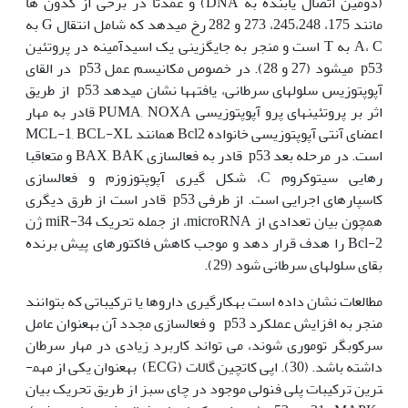
(دومین اتصال یابنده به DNA) و عمدتا در برخی از کدون ها
مانند 175، 245،248، 273 و 282 رخ می­دهد که شامل انتقال G به
A، C به T است و منجر به جایگزینی یک اسیدآمینه در پروتئین
p53 می‫شود (27 و 28). در خصوص مکانیسم عمل p53 در القای
آپوپتوزیس سلول‫های سرطانی، یافته‫ها نشان می‫دهد p53 از طریق
اثر بر پروتئین‫های پرو آپوپتوزیسی PUMA, NOXA قادر به مهار
اعضای آنتی آپوپتوزیسی خانواده Bcl2 همانند MCL-1, BCL-XL
است. در مرحله بعد p53 قادر به فعال‫سازی BAX, BAK و متعاقبا
رهایی سیتوکروم C، شکل گیری آپوپتوزوزم و فعال‫سازی
کاسپارهای اجرایی است. از طرفی p53 قادر است از طرق دیگری
همچون بیان تعدادی از microRNA، از جمله تحریک miR-34 ژن
Bcl-2 را هدف قرار دهد و موجب کاهش فاکتورهای پیش برنده
بقای سلول‫های سرطانی شود (29).
مطالعات نشان داده است به‫کارگیری داروها یا ترکیباتی که بتوانند
منجر به افزایش عملکرد p53 و فعالسازی مجدد آن به‫عنوان عامل
سرکوب‫گر توموری شوند، می تواند کاربرد زیادی در مهار سرطان
داشته باشد. (30). اپی کاتچین گالات (ECG) به‫عنوان یکی از مهم­
ترین ترکیبات پلی فنولی موجود در چای سبز از طریق تحریک بیان