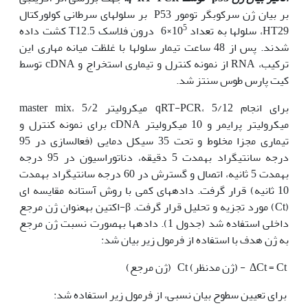
بر بیان ژن سرکوب­گر تومور P53 بر سلول‫های سرطانی کولورکتال
5
HT29، سلول‫ها به تعداد 10
×6 درون فلاسک T12.5 کشت داده
شدند. پس از 48 ساعت تیمار سلول‫ها با غلظت میانه مهاری این
ترکیب، RNA از نمونه کنترل و تیماری استخراج و cDNA توسط
کیت پارس طوس سنتز شد.
برای انجام qRT-PCR، 5/12 میکرولیتر master mix، 5/2
میکرولیتر پرایمر و 10 میکرولیتر cDNA برای نمونه کنترل و
تیماری مجزا مخلوط و تحت 35 سیکل دمایی (فعال­سازی در 95
درجه سانتی­گراد به‫مدت 5 دقیقه، دناتوراسیون در 95 درجه
به‫مدت 5 ثانیه، اتصال و گسترش در 60 درجه سانتی‫گراد به‫مدت
10 ثانیه) قرار گرفت. داده­های کمی با روش آستانه مقایسه ای
(Ct) مورد تجزیه و تحلیل قرار گرفت. β-اکتین به‫عنوان ژن مرجع
داخلی استفاده شد (جدول 1). داده­ها به‫صورت نسبت ژن مرجع
به ژن هدف با استفاده از فرمول زیر بیان شد:
ΔCt = Ct - (ژن مدنظر) Ct (ژن مرجع)
برای تعیین سطوح بیان نسبی، از فرمول زیر استفاده شد: