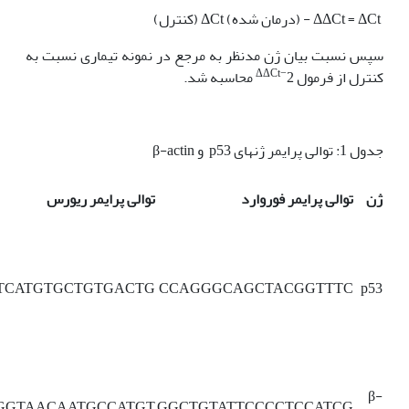
ΔΔCt = ΔCt - (درمان شده) ΔCt (کنترل)
سپس نسبت بیان ژن مدنظر به مرجع در نمونه تیماری نسبت به
−ΔΔCt
کنترل از فرمول 2
محاسبه شد.
جدول 1: توالی پرایمر ژن­های p53 و β-actin
ژن
توالی پرایمر فوروارد
توالی پرایمر ریورس
TCATGTGCTGTGACTG
CCAGGGCAGCTACGGTTTC
p53
β-
GGTAACAATGCCATGT
GGCTGTATTCCCCTCCATCG