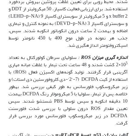
شدند. محیط رویی برای تعیین غلظت پروتئین به‫روش بردفورد
استفاده شد. برای ارزیابی فعالیت کاسپاز، 50 میکرولیتر از DDT و
2 x buffer و 5 میکرولیتر از سوبسترای کاسپاز 9 (LEHD-p-NA)
و سوبسترای کاسپاز 3 (DEVD-p-NA) به نمونه کنترل و تیماری
اضافه و به‫مدت 2 ساعت درون انکوباتور انکوبه شدند. سپس،
جذب هر نمونه در طول موج 400 یا 450 نانومتر توسط
اسپکتروفتومتر اندازه­گیری شد.
اندازه گیری میزان
ROS
:
سلول‫های سرطان کولورکتال به تعداد
5
10
×2 کشت شدند و 48 ساعت تحت تیمار با غلظت میانه مهاری
آگرین‫بی قرار گرفتند. تولید گونه‌های اکسیژن فعال (ROS) با
استفاده از کیت DCFDA (2'-7'-دی کلروفورسئین دی استات) و
زیر میکروسکوپ فلورسانس به طور کیفی بررسی شد. به‫طور
خلاصه، پس از تیمار، سلول‫ها با 5 میکرومولار رنگ DCFDA به‫مدت
10 دقیقه انکوبه و سپس توسط PBS شستشو شدند. سپس
تعیین مقدار ROS درون سلولی با بررسی شدت فلورسنت
DCFDA در زیر میکروسکوپ فلورسانس مورد بررسی قرار
گرفت.
آنالیز بیان ژن
p53
توسط
q-RT-PCR
:
جهت بررسی اثر آگرین‫بی