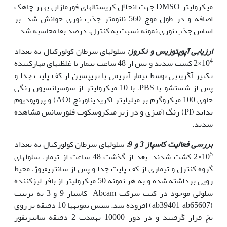
میکرولیتر DMSO جهت انحلال کریستال­های فورمازان به‫هر چاهک
اضافه و در طول موج 560 نانومتر جذب نوری خوانش شد. بر
اساس جذب نوری نمونه نسبت به کنترل، درصد بقا محاسبه شد.
ارزیابی آپوپتوزیس و نکروز:
سلول‫های سرطان کولورکتال به تعداد
4
10
×2 کشت شدند و پس از 48 ساعت تیمار با غلظت­های مهارکننده
تکثیر آگرین‫بی توسط تیمار آنزیمی با تریپسین از کف پلیت جدا و
پس از شستشو با PBS، با 10 میکرولیتر از سوسپانسیون رنگی
حاوی 100 میکروگرم بر میلی­لیتر آکریدین­اورنج (AO) و پروپودیوم
یداید (PI) رنگ آمیزی و در زیر میکروسکوپ فلورسانس مشاهده
شدند.
بررسی فعالیت کاسپاز 3 و 9:
سلول‫های سرطان کولورکتال به تعداد
5
10
×2 کشت شدند. بعد از گذشت 48 ساعت از تیمار، سلول‫های
گروه کنترل و تیماری از کف پلیت جدا و پس از سانتریفیوژ، محیط
رویی برداشته شده و به هر نمونه 50 میکرولیتر از بافر لیزکننده
سلولی موجود در کیت شرکت Abcam کاسپاز 9 و 3 به ترتیب
(ab39401, ab65607) افزوده شد. سپس نمونه
ها 10 دقیقه بر روی
یخ قرار گرفتند و در دور 10000 به­مدت 2 دقیقه سانتریفوژ