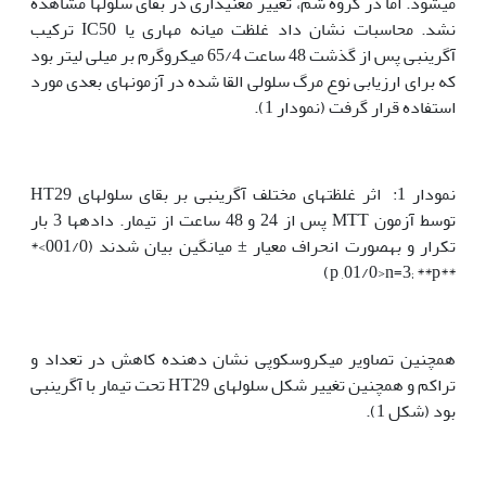
می­شود. اما در گروه شم، تغییر معنی‫داری در بقای سلول‫ها مشاهده
نشد. محاسبات نشان داد غلظت میانه مهاری یا IC50 ترکیب
آگرین‫بی پس از گذشت 48 ساعت 65/4 میکروگرم بر میلی لیتر بود
که برای ارزیابی نوع مرگ سلولی القا شده در آزمون­های بعدی مورد
استفاده قرار گرفت (نمودار 1).
نمودار 1: اثر غلظت­های مختلف آگرین‫بی بر بقای سلول‫های HT29
توسط آزمون MTT پس از 24 و 48 ساعت از تیمار. داده­ها 3 بار
تکرار و به‫صورت انحراف معیار ± میانگین بیان شدند (001/0>*
**p ,01/0>n=3; **p)
همچنین تصاویر میکروسکوپی نشان دهنده کاهش در تعداد و
تراکم و همچنین تغییر شکل سلول‫های HT29 تحت تیمار با آگرین‫بی
بود (شکل 1).