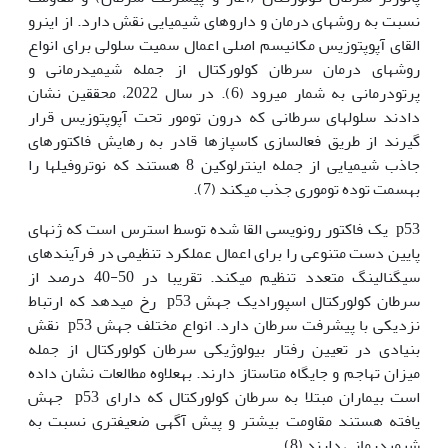
نسبت به روش­های درمان و داروهای شیمیایی نقش دارد. از این‫رو
القای آپوپتوزیس مکانیسم اصلی اعمال سمیت سلولی برای انواع
روش­های درمان سرطان کولورکتال از جمله شیمی­درمانی و
پرتودرمانی به شمار می­رود (6). در سال 2022، محققین نشان
دادند سلول‫های سرطانی که درون تومور تحت آپوپتوزیس قرار
گیرند از طریق فعال­سازی کاسپازها قادر به رهایش فاکتورهای
جاذب شیمیایی از جمله اینترلوکین 8 هستند که نوتروفیل­ها را
به‫سمت توده توموری جذب می­کند (7).
p53 یک فاکتور رونویسی القا شده توسط استرس است که ژن­های
پایین دست متنوعی را برای اعمال عملکرد تنظیمی در فرآیندهای
سیگنالینگ متعدد تنظیم می‫کند. تقریبا در 50-40 درصد از
سرطان کولورکتال اسپورادیک جهش p53 رخ می­دهد که ارتباط
نزدیکی با پیشرفت سرطان دارد. انواع مختلف جهش p53 نقش
بنیادی در تعیین رفتار بیولوژیکی سرطان کولورکتال از جمله
میزان تهاجم و جایگاه متاستاز دارند. به‫علاوه مطالعات نشان داده
است بیماران مبتلا به سرطان کولورکتال که دارای p53 جهش
یافته هستند مقاومت بیشتر و پیش آگهی ضعیف­تری نسبت به
شیمی­درمانی دارند (8).