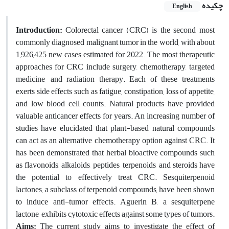
چکیده
English
Introduction:
Colorectal cancer (CRC) is the second most
commonly diagnosed malignant tumor in the world, with about
1,926,425 new cases estimated for 2022. The most therapeutic
approaches for CRC include surgery, chemotherapy, targeted
medicine, and radiation therapy. Each of these treatments
exerts side effects such as fatigue, constipation, loss of appetite,
and low blood cell counts. Natural products have provided
valuable anticancer effects for years. An increasing number of
studies have elucidated that plant-based natural compounds
can act as an alternative chemotherapy option against CRC. It
has been demonstrated that herbal bioactive compounds such
as flavonoids, alkaloids, peptides, terpenoids, and steroids have
the potential to effectively treat CRC. Sesquiterpenoid
lactones, a subclass of terpenoid compounds, have been shown
to induce anti-tumor effects. Aguerin B, a sesquiterpene
lactone, exhibits cytotoxic effects against some types of tumors.
Aim
s
:
The current study aims to investigate the effect of