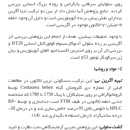
روی سلول‫های سرطانی پانکراس و روده بزرگ انسانی بررسی
کردند. نتایج پژوهش آن‫ها نشان داد از بین دو ترکیب تنها آگرین
بی­دارای نقش پیش برنده آپوپتوزیس است و دلیل آن وجود حلقه
α-متیلن-γ-لاکتون موجود در آگرین‫بی است.
با وجود تحقیقات پیشین، هدف از انجام این پژوهش بررسی اثر
آگرین‫بی بر رده سلولی آدنوکارسینوم کولورکتال انسانی HT29 و
بررسی اثر آن بر روی استرس اکسیداتیو، القای آپوپتوزیس و بیان
ژن سرکوب­گر تومور p53 است.
2- مواد و روش­ها
تهیه آگرین بی
:
این ترکیب سسکوئی ترپن لاکتون در مطالعات
قبلی از عصاره دی کلرومتان گیاه Centaurea behen توسط
کروماتوگرافی بر روی سیلیکاژل با پیک 1750 تا 1780 که مشخصه
جذبی حلقه لاکتونی در طیف FTIR است جداسازی و توسط RP-
HPLC با خلوص بالای 95 درصد خالص سازی شد و در درمای 20-
درجه سانتی‫گراد تا زمان استفاده نگه‫داری شد (14).
کشت سلولی:
این پژوهش تجربی آزمایشگاهی تحت نظارت و تایید