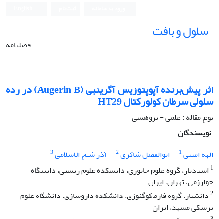
ورود به سامانه
ثبت نام
English
سلول و بافت
فصلنامه
اثر پیش‌برنده آپوپتوزیس آگرین‫بی (Augerin B) در رده
سلولی سرطان کولورکتال HT29‬‬‬‬‬‬‬
نوع مقاله : علمی - پژوهشی
نویسندگان
3
2
1
الهه امینی
ابوالفضل شاکری
آذر شیخ الاسلامی
1
استادیار، گروه علوم جانوری، دانشکده علوم زیستی، دانشگاه
خوارزمی، تهران، ایران
2
دانشیار، گروه فارماکوگنوزی، دانشکده داروسازی، دانشگاه علوم
پزشکی مشهد، ایران
3