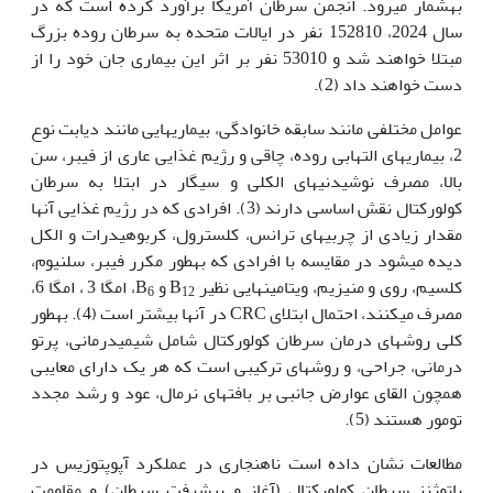
به‫شمار می­رود. انجمن سرطان آمریکا برآورد کرده است که در
سال 2024، 152810 نفر در ایالات متحده به سرطان روده بزرگ
مبتلا خواهند شد و 53010 نفر بر اثر این بیماری جان خود را از
دست خواهند داد (2).
عوامل مختلفی مانند سابقه خانوادگی، بیماری­هایی مانند دیابت نوع
2، بیماری­های التهابی روده، چاقی و رژیم غذایی عاری از فیبر، سن
بالا، مصرف نوشیدنی­های الکلی و سیگار در ابتلا به سرطان
کولورکتال نقش اساسی دارند (3). افرادی که در رژیم غذایی آن­ها
مقدار زیادی از چربی­های ترانس، کلسترول، کربوهیدرات و الکل
دیده می­شود در مقایسه با افرادی که به‫طور مکرر فیبر، سلنیوم،
کلسیم، روی و منیزیم، ویتامین­هایی نظیر B
و B
، امگا 3 ، امگا 6،
6
12
مصرف می­کنند، احتمال ابتلای CRC در آن‫ها بیشتر است (4). به‫طور
کلی روش­های درمان سرطان کولورکتال شامل شیمی­درمانی، پرتو
درمانی، جراحی، و روش­های ترکیبی است که هر یک دارای معایبی
همچون القای عوارض جانبی بر بافت­های نرمال، عود و رشد مجدد
تومور هستند (5).
مطالعات نشان داده است ناهنجاری در عملکرد آپوپتوزیس در
پاتوژنز سرطان کولورکتال (آغاز و پیشرفت سرطان) و مقاومت