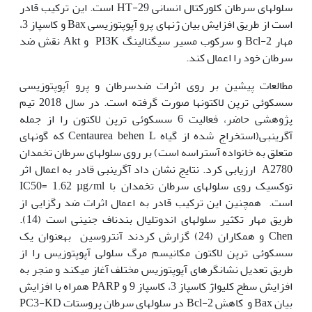
سلول‫های سرطان کلورکتال انسانی HT-29 است. این ترکیب قادر
است از طریق افزایش بیان ژن‫های پرو آپوپتوزیسی Bax و کاسپاز 3،
مهار Bcl-2 و سرکوب مسیر سیگنالینگ PI3K و Akt نقش ضد
سرطان خود را اعمال کند.
مطالعات پیشین بر روی اثرات ضدسرطان و پرو آپوپتوزیسی
سسکوئی ترپن لاکتون­ها صورت گرفته است. در سال 2018 تیم
پژوهشی حاضر، فعالیت 6 سسکوئی ترپن لاکتون را از جمله
آگرین‫بی(استخراج شده از گیاه Centaurea behen L که گونه­ای
متعلق به خانواده آستراسه است) بر روی سلول‫های سرطان تخمدان
A2780 ارزیابی کرد. نتایج نشان داد آگرین‫بی قادر به اعمال اثر
توکسیک روی سلول‫های سرطان تخمدان با IC50= 1.62 µg/ml
است. همچنین این ترکیب قادر به اعمال اثرات ضد رگ­زایی از
طریق مهار تکثیر سلول‫های اندوتلیال بندناف جنینی است (14).
Chen و همکاران (24) گزارش کردند آنتروسین به‫عنوان یک
سسکوئی ترپن لاکتون مکانیسم مرگ سلولی آپوپتوزیس را از
طریق تعدیل نشانگرهای آپوپتوزیس مختلف آغاز می‫کند و منجر به
افزایش سطح کلیواژ کاسپاز 3، کاسپاز 9 و PARP همراه با افزایش
بیان Bax و کاهش Bcl-2 در سلول‫های سرطان پروستات PC3-KD