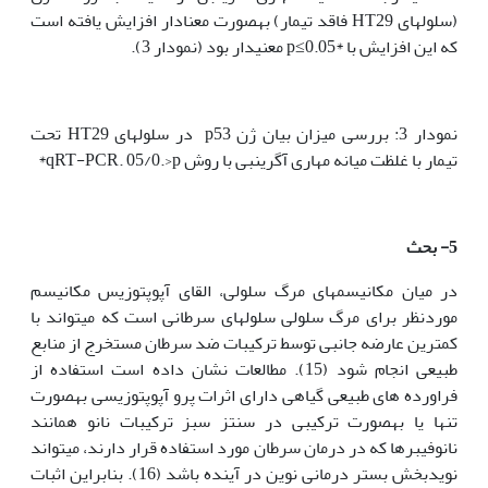
(سلول‫های HT29 فاقد تیمار) به‫صورت معنادار افزایش یافته است
که این افزایش با *p≤0.05 معنی‫دار بود (نمودار 3).
نمودار 3: بررسی میزان بیان ژن p53 در سلول‫های HT29 تحت
تیمار با غلظت میانه مهاری آگرین‫بی با روش qRT-PCR. 05/0.>p*
5- بحث
در میان مکانیسم­های مرگ سلولی، القای آپوپتوزیس مکانیسم
موردنظر برای مرگ سلولی سلول‫های سرطانی است که می‫تواند با
کم‫ترین عارضه جانبی توسط ترکیبات ضد سرطان مستخرج از منابع
طبیعی انجام ­شود (15). مطالعات نشان داده است استفاده از
فراورده های طبیعی گیاهی دارای اثرات پرو آپوپتوزیسی به‫صورت
تنها یا به‫صورت ترکیبی در سنتز سبز ترکیبات نانو همانند
نانوفیبرها که در درمان سرطان مورد استفاده قرار دارند، می­تواند
نویدبخش بستر درمانی نوین در آینده باشد (16). بنابراین اثبات