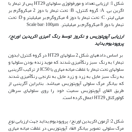
شکل 1: ارزیابی تعداد و مورفولوژی سلول‫های HT29 پس از تیمار با
اگرین بی. A: گروه کنترل، B: تحت تیمار با دوز 2 میکروگرم بر
میلی لیتر، C: تحت تیمار با دوز 4 میکروگرم بر میلی‫لیتر و D: تحت
تیمار با دوز 8 میکروگرم بر میلی‫لیتر. Scale bar: 100µm
ارزیابی آپوپتوزیس و نکروز توسط رنگ آمیزی اکریدین اورنج/
پروپودیوم یداید
بر اساس داده­های شکل 2 سلول‫های HT29 در گروه کنترل (بدون
تیمار) به رنگ سبز رنگ­آمیزی شدند که موید زنده بودن سلول‫ها و
سلول‫های تحت تیمار با غلظت میانه مهاری یا IC50 از ترکیب آگرین‫بی
به رنگ سبز مایل به زرد و زرد مایل به نارنجی رنگ­آمیزی شدند
که بیانگر مرگ سلولی آپوپتوزیس می­باشد. بنابراین آگرین‫بی از
طریق القای آپوپتوزیس سمیت خود را روی سلول‫های سرطان
کولورکتال HT29 اعمال کرده است.
شکل 2: آزمون اکریدین اورنج/ پروپودیوم یداید جهت ارزیابی نوع
مرگ سلولی. تصویر بیانگر القاء آپوپتوزیس در غلظت میانه مهاری