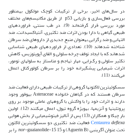
در سال‌های اخیر، برخی از ترکیبات کوچک مولکول به‫منظور
بررسی فعال‌سازی و بازیابی p53 از طریق مکانیسم‌های مختلف
مورد بررسی قرار گرفته‌اند
(9). در طب سنتی، فراورده­های
طبیعی گیاهی با دارا بودن اثرات ضد تکثیری، آنتی‫اکسیدانت، ضد
التهابی و ضد رگ­زایی به‫عنوان منبع جدیدی از داروهای ضد سرطان
شناخته شده­اند (10). تعدادی از فراورده­های طبیعی شناسایی
شده­اند که با ایجاد توقف چرخه سلولی و القای آپوپتوزیس، کاهش
تکثیر سلولی و رگ‌زایی، مهار تهاجم و متاستاز به سلول‫های تومور،
اثرات شیمیایی پیشگیرانه خود را بر سرطان کولورکتال اعمال
می‌کنند (11).
سسکوئی­ترپن لاکتون­ها گروهی از ترکیبات طبیعی دارای فعالیت ضد
سرطان هستند که در گیاهان خانواده Asteraceae به‫وفور وجود
دارند و اثرات خود را با واکنش با گروه­های عاملی موجود بر روی
پروتئین­ها و آنزیم­ها، به‫ویژه گروه تیول، اعمال می­کنند (12). اولین
بار چیکا و همکاران (13) پس از آنالیز فیتوشیمیایی از بخش هوایی
xa
defle
Centaurea
فعالیت ضد تکثیری دو سسکوئی­ترپن لاکتون
تحت عنوان آگرین‫بی (Aguerin B) و 15 15-
nor
-guaianolide را بر