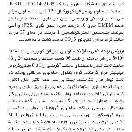
کمیته اخلاق دانشگاه خوارزمی با کد IR.KHU.REC.1402.088
انجام شد. سلول‫های سرطان کولورکتال HT29 از بانک سلولی مرکز
ملی ذخایر ژنتیکی و زیستی ایران خریداری شدند. سلول‫ها در
محیط‌ DMEM حاوی 10 درصد سرم جنین گاوی (FBS) و آنتی
‌بیوتیک پنی‫سیلین-استرپتومایسین 1 درصد در دمای 37 درجه
سانتی‌گراد درون انکوباتور CO
5 درصد کشت داده شدند.
2
ارزیابی زنده مانی سلول
ها:
سلول‫های سرطان کولورکتال به تعداد
3
10
×5 در هر چاهک از پلیت 96 کشت شدند و به‫مدت 24 و 48
ساعت تحت تیمار با غلظت­های مختلف آگرین‫بی از 1 تا 8 میکروگرم بر
میلی­لیتر قرار گرفتند. گروه کنترل، سلول‫های سرطانی بودند که
تحت تیمار قرار نگرفتند. جهت بررسی عدم تاثیر حلال اتانول
(جهت آماده سازی استوک آگرین‫بی که پس از رقیق سازی با محیط
کشت از آن غلظت‫های مختلف تیمار ساخته شد) میزان حلال به‫کار
رفته به‫عنوان شم در نظر گرفته شد. پس از گذشت زمان
موردنظر، بررسی تراکم سلول‫های گروه­های تیماری و کنترل
زیرمیکروسکوپ اینورت بررسی شد. سپس 10 میکرولیتر MTT
(5 میلی گرم بر میلی­لیتر) به‫هر چاهک اضافه شد و به‫مدت 3 تا4
ساعت در دمای 37 درجه سانتی‫گراد انکوبه شد. در نهایت 80