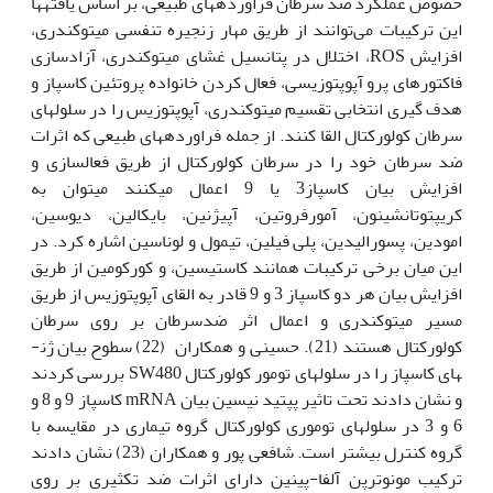
خصوص عملکرد ضد سرطان فراورده­های طبیعی، بر اساس یافته­ها
این ترکیبات می‌توانند از طریق مهار زنجیره تنفسی میتوکندری،
افزایش ROS، اختلال در پتانسیل غشای میتوکندری، آزادسازی
فاکتورهای پرو آپوپتوزیسی، فعال کردن خانواده پروتئین کاسپاز و
هدف گیری انتخابی تقسیم میتوکندری، آپوپتوزیس را در سلول‫های
سرطان کولورکتال القا کنند. از جمله فراورده­های طبیعی که اثرات
ضد سرطان خود را در سرطان کولورکتال از طریق فعال­سازی و
افزایش بیان کاسپاز3 یا 9 اعمال می
کنند می­توان به
کریپتوتانشینون، آمورفروتین، آپی­ژنین، بایکالین، دیوسین،
امودین، پسورالیدین، پلی فیلین، تیمول و لوناسین اشاره کرد. در
این میان برخی ترکیبات همانند کاستیسین، و کورکومین از طریق
افزایش بیان هر دو کاسپاز 3 و 9 قادر به القای آپوپتوزیس از طریق
مسیر میتوکندری و اعمال اثر ضدسرطان بر روی سرطان
کولورکتال هستند (21). حسینی و همکاران (22) سطوح بیان ژن­
های کاسپاز را در سلول‫های تومور کولورکتال SW480 بررسی کردند
و نشان دادند تحت تاثیر پپتید نیسین بیان mRNA کاسپاز 9 و 8 و
6 و 3 در سلول‫های توموری کولورکتال گروه تیماری در مقایسه با
گروه کنترل بیشتر است. شافعی پور و همکاران (23) نشان دادند
ترکیب مونوترپن آلفا-پینین دارای اثرات ضد تکثیری بر روی