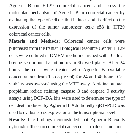
Aguerin B on HT29 colorectal cancer, and assess the
molecular mechanism of Aguerin B in colorectal cancer by
evaluating the type of cell death it induces and its effect on the
expression of the tumor suppressor gene p53 in HT29
colorectal cancer cells.
Materia and Methods:
Colorectal cancer cells were
purchased from the Iranian Biological Resource Center. HT29
cells were cultured in DMEM medium enriched with 10% fetal
bovine serum and 1% antibiotics in 96-well plates. After 24
hours, the cells were treated with Aguerin B (variable
concentrations from 1 to 8 μg/ml) for 24 and 48 hours. Cell
viability was assessed using the MTT assay. Acridine orange-
propidium iodide staining, caspase-3 and caspase-9 activity
assays, using DCF-DA kits, were used to determine the type of
cell death induced by Aguerin B. Additionally, qRT-PCR was
used to evaluate p53 expression at the transcriptional level.
Results:
The findings demonstrated that Aguerin B exerts
cytotoxic effects on colorectal cancer cells in a dose- and time-