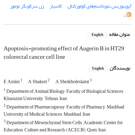
آپوپتوزیس نئوپلاسم‌های کولورکتال
کاسپاز
ژن سرکوبگر تومور
-
عنوان مقاله
English
Apoptosis-promoting effect of Augerin B in HT29
colorectal cancer cell line
نویسندگان
English
1
2
3
E Amini
A Shakeri
A Sheikholeslami
1
Department of Animal Biology, Faculty of Biological Sciences,
Kharazmi University, Tehran, Iran
2
Department of Pharmacognosy, Faculty of Pharmacy, Mashhad
University of Medical Sciences, Mashhad, Iran
3
Department of Mesenchymal Stem Cells, Academic Center for
Education, Culture and Research (ACECR), Qom, Iran