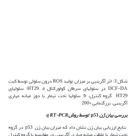
شکل 3: اثر آگرین‫بی بر میزان تولید ROS درون سلولی توسط کیت
DCF-DA در سلول‫های سرطان کولورکتال HT29. a: سلول‫های
HT29 گروه کنترل، b: سلول‫ها تحت تیمار با دوز میانه مهاری
آگرین‫بی. بزرگنمایی ×200
بررسی بیان ژن
p53
توسط روش
q RT-PCR
نتایج ارزیابی بیان ژن نشان داد که میزان بیان ژن p53 در گروه
تحت تیمار با غلظت میانه مهاری آگرین‫بی در مقایسه با گروه کنترل