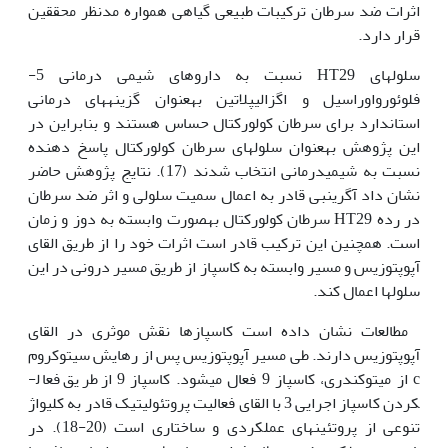
اثرات ضد سرطان ترکیبات طبیعی گیاهی همواره مدنظر محققین
قرار دارد.
سلول‫های HT29 نسبت به داروهای شیمی درمانی 5-
فلوئورواوراسیل و اگزالی­پلاتین به‫عنوان گزینه­های درمانی
استاندارد برای سرطان کولورکتال حساس هستند و بنابراین در
این پژوهش به‫عنوان سلول‫های سرطان کولورکتال پاسخ دهنده
نسبت به شیمی­درمانی انتخاب شدند (17). نتایج پژوهش حاضر
نشان داد آگرین‫بی قادر به اعمال سمیت سلولی و اثر ضد سرطان
در رده HT29 سرطان کولورکتال به‫صورت وابسته به دوز و زمان
است. همچنین این ترکیب قادر است اثرات خود را از طریق القای
آپوپتوزیس و مسیر وابسته به کاسپاز از طریق مسیر درونی در این
سلول‫ها اعمال کند.
مطالعات نشان داده است کاسپازها نقش موثری در القای
آپوپتوزیس دارند. طی مسیر آپوپتوزیس پس از رهایش سیتوکروم
c از میتوکندری، کاسپاز 9 فعال می­شود. کاسپاز 9 از طریق فعال­
کردن کاسپاز اجرایی 3 با القای فعالیت پروتئولیتیک قادر به کلیواژ
تنوعی از پروتئین­های عملکردی و ساختاری است (20-18). در