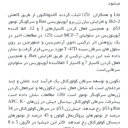
می­‫شود.
Liu و همکاران (25) اثبات کردند آلانتولاکتون از طریق کاهش
Bcl-2، و افزایش بیان ژن پرو آپوپتوزیسی Bax و سرکوب‫گر تومور
p53 و همچنین فعال کردن کاسپازهای 3 و 12، القا کننده
آپوپتوزیس در سلول‫های MCF-7 است (25). در مطالعات اخیر در
یک پژوهش اثر ترکیبی نانوی آرتمیزینین و متفورمین بر روی
سلول های سرطان سینه T-47D مورد بررسی قرار گرفت و نشان
داده شد این درمان ترکیبی از طریق افزایش Bax، و همچنین
فعال کردن کاسپاز 7 و کاسپاز 3 القاکننده آپوپتوزیس در سلول‫های
سرطانی است.
تکوین و توسعه سرطان کولورکتال یک فرآیند چند عاملی و چند
مرحله‌ای است که شامل فعال شدن انکوژن‌ها و غیرفعال کردن
ژن‌های سرکوب­گر تومور است (26). مطالعات نشان داده است
پیشرفت سرطان کولورکتال به‫دنبال جهش در ژن‌های APC، K-
Ras و p53 رخ می­دهد. جهش ژن p53 در سرطان کولورکتال در 34
درصد از تومورهای پروگزیمال کولون و 45 درصد از تومورهای
دیستال کولورکتال رخ می­دهد. اکثر این جهش­ها در اگزون 5 تا 8