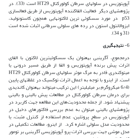
آپوپتوزیس در سلول‫های سرطان کولورکتال HT29 است (33). در
پژوهش‫های دیگر فعالیت القاکننده آپوپتوزیس از طریق فعالسازی
p53 در مورد سسکوئی ترپن لاکتون­هایی همچون کاستونولید،
ایزوالانتول استون در رده های سلولی سرطانی اثبات شده است
(31 و 34).
6-
نتیجه­گیری
درمجموع، آگرین‫بی به‫عنوان یک سسکوئی­ترپن لاکتون با القای
اثرات پیش برنده آپوپتوزیس و القا از طریق مسیر درونی یا
میتوکندری قادر به مرگ موثر سلول‫های سرطان کولورکتال HT29
است. از این‫رو با توجه به اعمال اثرات توکسیک در غلظت­های پایین
(6/4 میکروگرم بر میلی‫لیتر) این ترکیب می­تواند به‫عنوان کاندیدی
برای درمان سرطان کولورکتال در مطالعات پیش بالینی و بالینی
پیشنهاد شود. از جمله محدودیت‌های این مطالعه جهت کاربرد در
پژوهش­های بالینی می­توان به عدم بررسی فاکتورهای دخیل در
آپوپتوزیس در سطح پروتئین، عدم استفاده از کنترل مثبت، یا
محدودیت مدل سلولی اشاره کرد. از این‫رو، مطالعات تکمیلی در
مدل موشی جهت بررسی اثرات پرو‫ آپوپتوزیسی آگرین‫بی بر تومور