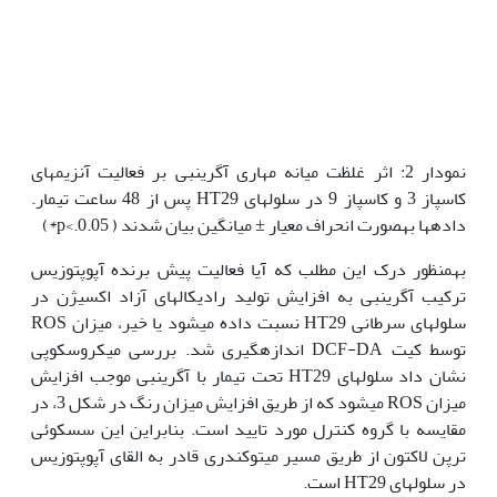
نمودار 2: اثر غلظت میانه مهاری آگرین‫بی بر فعالیت آنزیم­های
کاسپاز 3 و کاسپاز 9 در سلول‫های HT29 پس از 48 ساعت تیمار.
داده­ها به‫صورت انحراف معیار ± میانگین بیان شدند ( 0.05.>p*)
به‫منظور درک این مطلب که آیا فعالیت پیش برنده آپوپتوزیس
ترکیب آگرین‫بی به افزایش تولید رادیکال­های آزاد اکسیژن در
سلول‫های سرطانی HT29 نسبت داده می­شود یا خیر، میزان ROS
توسط کیت DCF-DA اندازه­گیری شد. بررسی میکروسکوپی
نشان داد سلول‫های HT29 تحت تیمار با آگرین‫بی موجب افزایش
میزان ROS می­شود که از طریق افزایش میزان رنگ در شکل 3، در
مقایسه با گروه کنترل مورد تایید است. بنابراین این سسکوئی
ترپن لاکتون از طریق مسیر میتوکندری قادر به القای آپوپتوزیس
در سلول‫های HT29 است.