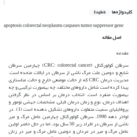
کلیدواژه‌ها
English
apoptosis colorectal neoplasms caspases tumor suppressor gene
اصل مقاله
مقدمه
سرطان کولورکتال (CRC: colorectal cancer) چهارمین سرطان
شایع و دومین علت مرگ ناشی از سرطان در ایالات متحده است.
مدیریت درمان CRC که از حالت موضعی خارج و حالت متاستازی
پیدا کرده است شامل داروهای مختلف، چه به‫صورت ترکیبی و چه
به‫صورت منفرد است. انتخاب درمان بر اساس در نظر گرفتن
اهداف درمان، نوع و زمان درمان قبلی، مشخصات جهشی تومور و
پروفایل­های سمیت متفاوت داروهای تشکیل دهنده است (1). در
اواخر دهه 1990، سرطان کولورکتال چهارمین عامل مرگ و میر
ناشی از سرطان در افراد زیر 50 سال بود، اما در حال حاضر اولین
عامل مرگ و میر در مردان و دومین عامل مرگ و میر در زنان