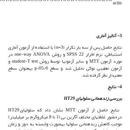
actin
3- آنالیز آماری
نتایج حاصل پس از سه بار تکرار (n=3) با استفاده از آزمون آماری
استنباطی، نرم افزار SPSS 22 و روش one-way ANOVA در
مورد آزمون MTT و سایر آزمون­ها توسط روش student-T test و
آزمون تعقیبی توکی تحلیل شد و سطح 05/0>p به‫عنوان سطح
معنی‫دار نظر گرفته شد.
4- نتایج
بررسی زنده­مانی سلول
های
HT29
نتایج حاصل از آزمون MTT نشان داد که سلول‫های HT29
درحضور غلظت­های مختلف آگرین بی (1 تا 8 میکروگرم بر میلی­لیتر)
موجب کاهش زنده­مانی سلول‫ها به‫صورت وابسته به دوز و زمان