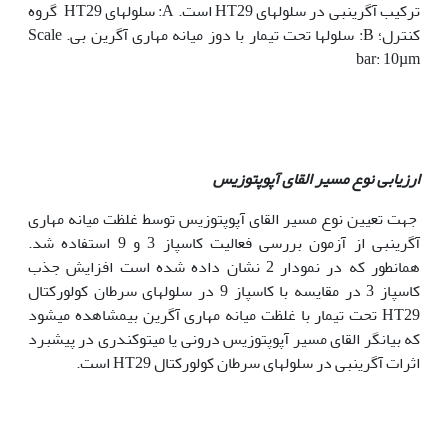
ترکیب آگرین‫بی در سلول‫های HT29 است. A: سلول‫های HT29 گروه
کنترل؛ B: سلول‫ها تحت تیمار با دوز میانه مهاری آگرین بی. Scale
bar: 10µm
ارزیابی نوع مسیر القای آپوپتوزیس
جهت تعیین نوع مسیر القای آپوپتوزیس توسط غلظت میانه مهاری
آگرین‫بی از آزمون بررسی فعالیت کاسپاز 3 و 9 استفاده شد.
همان‫طور که در نمودار 2 نشان داده شده است افزایش جذب
کاسپاز 3 در مقایسه با کاسپاز 9 در سلول‫های سرطان کولورکتال
HT29 تحت تیمار با غلظت میانه مهاری آگرین بیمشاهده می­شود
که بیانگر القای مسیر آپوپتوزیس درونی یا میتوکندری در پیشبرد
اثرات آگرین‫بی در سلول‫های سرطان کولورکتال HT29 است.