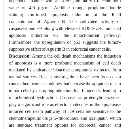
dependent manner, with an IC50 (Inhibitory Concentration)
value of 4.6 μg/ml. Acridine orange-propidium iodide
staining confirmed apoptosis induction at the IC50
concentration of Aguerin B. The cultivated activity of
caspase-3 and -9, along with elevated ROS levels, indicated
apoptosis induction via the mitochondrial pathway.
Furthermore, the upregulation of p53 suggests the tumor-
suppressive effect of Aguerin B in colorectal cancer cells.
Discussion:
Among the cell death mechanisms, the induction
of apoptosis is a more profound mechanism of cell death
mediated by anticancer bioactive compounds extracted from
natural sources. Recent investigations have been focused on
cancer therapeutic techniques that increase the apoptosis rate in
tumor cells by disrupting mitochondrial biogenesis, leading to
mitochondrial dysfunction. Caspases, as proteolytic enzymes,
play a significant role as effector molecules in the apoptosis-
induced cell death pathway. HT29 cells are sensitive to the
chemotherapeutic drugs 5-fluorouracil and oxaliplatin, which
are standard treatment options for colorectal cancer, and