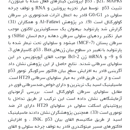
p53 ، p21، MAPKs (پروتئین کینازهای فعال شده با میتوژن)،
تثبیت p53 توسط مهار تجزیه پروتئین و RNA و توقف چرخه
سلولی در G0/G1 قادر به اعمال اثرات ضدتوموری در سرطان
کولورکتال است (9). در پژوهش Al-Fatlawi و همکاران (31)
گزارش شد پارتنولید به‫عنوان یک سسکوئی‫ترپن لاکتون موجب
مهار تکثیر رده‫های سلولی سرطان دهانه رحم انسان (SiHa) و
سرطان پستان (MCF-7) می­شود و سلول‫های تحت تیمار شده با
پارتنولید با تغییر در سطوح بیان ژن‌های p53 ، Bax، کاسپازهای 3،
6 و 9- و mRNA ژن Bcl-2 موجب القای آپوپتوزیس در این
سلول‫های سرطانی شدند. نتایج حاصل از این پژوهش نشان داد
آگرین‫بی قادر به افزایش سطح بیان فاکتور سرکوب­گر تومور p53
است و از این طریق قادر به مهار سلول‫های سرطانی HT29 است.
ماسیلینیک اسید یک تری­ترپن و دارای خواص ضدسرطانی قوی در
مقابل سلول‫های سرطان کولورکتال است. بررسی آزمون­های
آزمایشگاهی نشان داده است این ترکیب از طریق تداخل با
پروتئین­های اسکلت سلولی در سلول‫های HT29 دارای اثر ضد
توموری است (33). همچنین پژوهش‫گران نشان دادند ماسیلینیک
اسید از طریق مکانیسم القای بیان JNK، p53 ، و افزایش
فاکتورهای مسیر میتوکندری قادر به توقف چرخه سلولی و القای