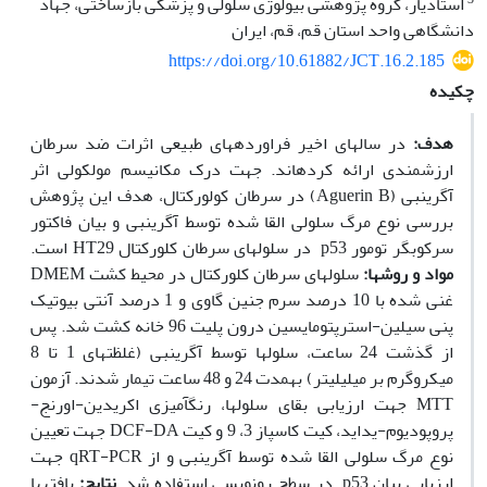
استادیار، گروه پژوهشی بیولوژی سلولی و پزشکی بازساختی، جهاد
دانشگاهی واحد استان قم، قم، ایران
https://doi.org/10.61882/JCT.16.2.185
چکیده
هدف:
در سال­های اخیر فراورده­های طبیعی اثرات ضد سرطان
ارزشمندی ارائه کرده‫اند. جهت درک مکانیسم مولکولی اثر
آگرین‫بی (Aguerin B) در سرطان کولورکتال، هدف این پژوهش
بررسی نوع مرگ سلولی القا شده توسط آگرین‫بی و بیان فاکتور
سرکوب‫گر تومور p53 در سلول‫های سرطان کلورکتال HT29 است.
مواد و روش‏ها:
سلول‫های سرطان کلورکتال در محیط کشت DMEM
غنی شده با 10 درصد سرم جنین گاوی و 1 درصد آنتی بیوتیک
پنی سیلین-استرپتومایسین درون پلیت 96 خانه کشت شد. پس
از گذشت 24 ساعت، سلول‫ها توسط آگرین‫بی (غلظت‫های 1 تا 8
میکروگرم بر میلی‫لیتر) به‫مدت 24 و 48 ساعت تیمار شدند. آزمون
MTT جهت ارزیابی بقای سلول‫ها، رنگ‫آمیزی اکریدین-اورنج-
پروپودیوم-یداید، کیت کاسپاز 3، 9 و کیت DCF-DA جهت تعیین
نوع مرگ سلولی القا شده توسط آگرین‫بی و از qRT-PCR جهت
ارزیابی بیان p53 در سطح رونویسی استفاده شد.
نتایج:
یافته­ها