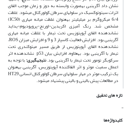
نشان داد آگرین‫بی به‫صورت وابسته به دوز و زمان موجب القای
اثرات سیتوتوکسیک در سلول‫های سرطان کولورکتال می‫شود. غلظت
6/4 میکروگرم بر میلی­لیتر به‫عنوان غلظت میانه مهاری (IC50)
مشخص شد. رنگ آمیزی اکریدین-اورنج-پروپودیوم-یداید
نشان­دهنده القای آپوپتوزیس تحت تیمار با غلظت میانه مهاری
آگرین‫بی بود. افزایش فعالیت کاسپاز 3 و 9 و افزایش میزان ROS،
نشان‫دهنده القای آپوپتوزیس از طریق مسیر میتوکندری تحت
تیمار با آگرین‫بی بود. به‫علاوه، افزایش بیان p53 نشان‫دهنده اثر
سرکوب­گر تومور تحت تیمار با آگرین‫بی بود.
نتیجه‏گیری:
با توجه به
اعمال سمیت موثر و اثر القاکننده آپوپتوزیس، آگرین‫بی به‫عنوان
یک ترکیب موثر در مهار سلول‫های سرطان کولورکتال انسانی HT29
در مطالعات پیش بالینی و بالینی پیشنهاد می­شود.
تازه های تحقیق
-
کلیدواژه‌ها