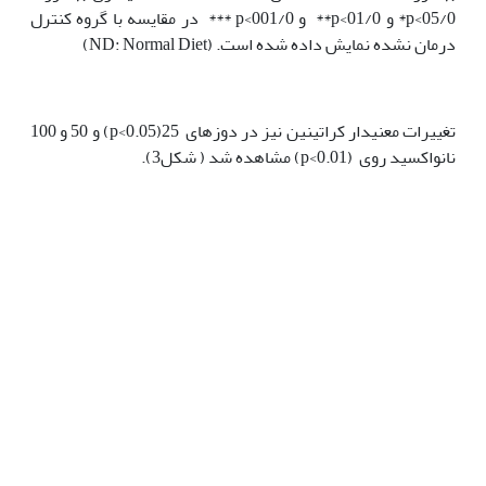
05/0>p* و 01/0>p** و 001/0>p *** در مقایسه با گروه کنترل
درمان نشده نمایش داده شده است. (ND: Normal Diet)
تغییرات معنی‫دار کراتی‫نین نیز در دوزهای 25(p<0.05) و 50 و 100
نانواکسید روی (p<0.01) مشاهده شد ( شکل3).