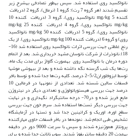
نانواکسید روی استفاده شد‌. سپس به‫طور تصادفی به‫شرح زیر
تقسیم شدند (هر گروه 7 رت): گروه 1 (نرمال)، گروه 2 (دریافت
کننده 5 mg/kg نانواکسید روی)، گروه 3 (دریافت کننده 10
mg/kg نانواکسید روی)، گروه 4 (دریافت کننده 25 mg/kg
نانواکسید روی)، گروه 5 (دریافت کننده 50 mg/kg نانواکسید
روی) و گروه 6 (دریافت کننده 100 mg/kg نانواکسید روی). از یک
رنج غلظتی جهت بررسی اثرات نانواکسید روی استفاده شد‌ (16-
18).نانوذرات از شرکت نانوسان مشهد خریداری شد. بعد از اتمام
دوره درمان با نانواکسید روی به‫صورت گاواژ برای مدت یک ماه،
رت‌ها یک شب گرسنه نگه داشته شده و بعد از بی‫هوشی موش‫ها
توسط ایزوفلوران5/2-2 درصد، کلیه رت‌ها ‏‎جدا شده و توسط بافر
فسفات سالین شسته شد. تعدادی از نمونه‫ها در فرمالین 10
درصد جهت بررسی هیستوپاتولوژی و تعدادی دیگر در نیتروژن
مایع فریز شده و در70- درجه سانتی‫گراد نگه‫داری و در نهایت
جهت بررسی دیگر تست‌ها استفاده شد. سرم خون جهت بررسی
سطح اوره، اوریک و کراتینین جدا شد و تست‫ها در آزمایشگاه
تشخیص طبی انجام شد. نمونه‌ها در بافر فسفات حاوی مهارکننده
پروتئاز هموژنیزه شدند و سپس با سرعت 9000 دور در دقیقه
به‫مدت 20 دقیقه سانتریفوژ شدند. سوپرناتانت جدا شده و برای