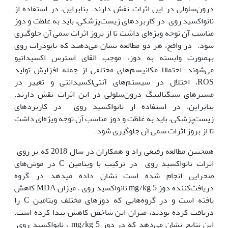
درون‌سلولی در این اثرات نقش دارند. بنابراین، در استفاده از
نانواکسید روی در کاربردهای زیست‌پزشکی، باید به غلظت و دوز
مناسب آن توجه ویژه‌ای داشت تا از بروز اثرات سمی آن جلوگیری
شود. در واقع، هر دو مطالعه نشان می‌دهند که نانوذرات روی
به‫صورت وابسته به دوز، موجب القای استرس اکسیداتیو
می‌شوند. احتمالا مکانیسم‌های مختلفی از جمله افزایش تولید
ROS، اختلال در سیستم‌های آنتی‌اکسیدانتی و تغییر در
مسیرهای سیگنالینگ درون‌سلولی در این اثرات نقش دارند.
بنابراین، در استفاده از نانواکسید روی در کاربردهای
زیست‌پزشکی، باید به غلظت و دوز مناسب آن توجه ویژه‌ای داشت
تا از بروز اثرات سمی آن جلوگیری شود.
همچنین مطالعه رفیعی راد و همکاران در سال 2018 که بر روی
اثرات نانواکسید روی در ترکیب با ویتامین C در موش‌های
صحرایی انجام شده است نشان داده میدهد در گروه
دریافت‌کننده دوز mg/kg 5 نانواکسید روی ، میزان MDA کاهش
یافته است و در گروه‌هایی که دوزهای مختلف ویتامین C را
دریافت کرده بودند، میزان این شاخص کاهش پیدا کرده است.
این نتایج نشان می‌دهد که در دوز mg/kg 5 ، نانواکسید روی