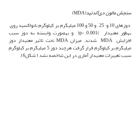
سنجش مالون دی‌آلدئید(
MDA
)
دوزهای 10 و 25 و 50 و 100 میلی‫گرم بر کیلوگرم نانواکسید روی
به‫طور معنی‫دار )p< 0.001( و به‫صورت وابسته به دوز سبب
افزایش MDA شدند. میزان MDA تحت تاثیر معنی‫دار دوز
میلی‫گرم بر کیلوگرم قرار گرفت هرچند دوز 5 میلی‫گرم بر کیلوگرم
سبب تغییرات معنی‫دار آماری در این شاخصه نشد ( شکل6).