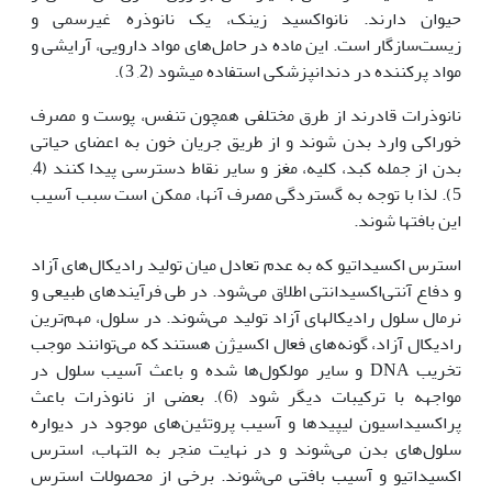
حیوان دارند. نانواکسید زینک، یک نانوذره غیرسمی و
زیست‌سازگار است. این ماده در حامل‌های مواد دارویی، آرایشی و
مواد پرکننده در دندانپزشکی استفاده می‫شود (2, 3).
نانوذرات قادرند از طرق مختلفی همچون تنفس، پوست و مصرف
خوراکی وارد بدن شوند و از طریق جریان خون به اعضای حیاتی
بدن از جمله کبد، کلیه، مغز و سایر نقاط دسترسی پیدا کنند (4,
5). لذا با توجه به گستردگی مصرف آن‫ها، ممکن است سبب آسیب
این بافت‫ها شوند.
استرس اکسیداتیو که به عدم تعادل میان تولید رادیکال‌های آزاد
و دفاع آنتی‌اکسیدانتی اطلاق می‌شود. در طی فرآیندهای طبیعی و
نرمال سلول رادیکال‫های آزاد تولید می‌شوند. در سلول، مهم‌ترین
رادیکال آزاد، گونه‌های فعال اکسیژن هستند که می‌توانند موجب
تخریب DNA و سایر مولکول‌ها شده و باعث آسیب سلول در
مواجهه با ترکیبات دیگر شود (6). بعضی از نانوذرات باعث
پراکسیداسیون لیپیدها و آسیب پروتئین‌های موجود در دیواره
سلول‌های بدن می‌شوند و در نهایت منجر به التهاب، استرس
اکسیداتیو و آسیب بافتی می‌شوند. برخی از محصولات استرس