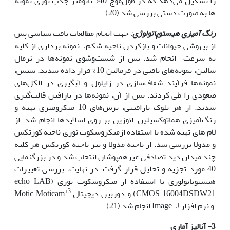
را تشکیل می‌دهد که در طول‌موج 540 نانومتر جذب نوری نمونه
ها به صورت دستی بررسی شد (20).
رنگ آمیزی
هیستوپاتولوژی
:
جهت انجام مطالعات بافت شناسی پس
از بیهوشی حیوانات و بازکردن ناحیه شکم، نمونه برداری از کلیه
به سرعت انجام شد. پس از شست‌وشوی نمونه‌ها در نرمال
سالین، نمونه‌های بافتی در فرمالین 10% قرار داده شدند. سپس،
نمونه‌ها فرآیند شفاف‌سازی در زایلول و آبگیری در الکل‌های
صعودی را طی کردند. پس از آن، نمونه‌ها در پارافین قالب‌گیری
شدند. از هر بلوک پارافینی، برش‌های 10 میکرومتری تهیه و
رنگ‌آمیزی هماتوکسیلین-ائوزین بر روی اسلایدها انجام شد. از
لام های تهیه شده با استفاده ازمیکروسکوپ نوری ناحیه کورتکس
و مدولا بررسی شد. از ناحیه مدولا و نیز ناحیه کورتکس هر کلیه
چند میدان دید تصادفی غیرهمپوشان انتخاب شد و در بزرگنمایی
40 مورد تجزیه و تحلیل قرار گرفت. در نهایت، بررسی تغییرات
هیستوپاتولوژی با استفاده از میکروسکوپ نوری (echo LAB
+
3
CMOS 16004DSDW21) و دوربین دیجیتال
Motic Moticam
و نرم افزار Image-J انجام شد (21).
3- آنالیز آماری