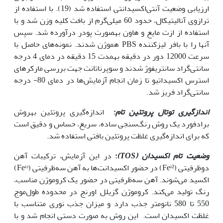
ارزیابی وضعیت آنتی‌اکسیدانتی استفاده شد (19). با استفاده از
ترازوی آنالیتیکال، حدود 60 میلی‌گرم از بافت کلیه وزن شد و با
استفاده از ازت مایع و هاون به‫صورت پودر درآورده شد. سپس
آن‫ها را با بافر لیزکننده PBS هموژن شدند. نمونه‌های حاصل با
سرعت 12000 دور در دقیقه به‫مدت 15 دقیقه در دمای 4 درجه
سانتی‌گراد سانتریفوژ شدند و سوپرناتانت جهت بررسی مارکر‫های
استرس اکسیداتیو تا زمان انجام آزمایش‌ها در دمای 80- درجه
سانتی‌گراد فریز شد.
اندازگیری توتال پروتئین تام
:
اندازه‌گیری پروتئین به‫روش
برادفورد یک روش رنگ‌سنجی ساده، سریع، حساس و دقیق است
که برای اندازه‌گیری غلظت پروتئین بافتی استفاده شد.
وضعیت تام اکسیدان (
TOS
)
:
در این آزمایش، ترکیبات آهن
دوظرفیتی (Feᶧ²) در حضور اکسیدانت‌ها به آهن سه‌ظرفیتی (Feᶧᶟ)
اکسید می‌شوند. آهن سه‌ظرفیتی در حضور یک کروموژن مناسب،
رنگ تولید می‌کند. کروموژن گزیلل اورنج در محدوده طول‌موج
550 تا 580 نانومتر جذب دارد و میزان جذب نوری متناسب با
غلظت اکسیدان است. این روش به صورت دستی انجام شد و با