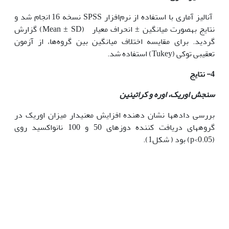
آنالیز آماری با استفاده از نرم‌افزار SPSS نسخه 16 انجام شد و
نتایج به‫صورت میانگین ± انحراف معیار (Mean ± SD) گزارش
گردید. برای مقایسه اختلاف میانگین بین گروه‌ها، از آزمون
تعقیبی توکی (Tukey) استفاده شد.
4- نتایج
سنجش اوریک، اوره و کراتینین
بررسی داده‫ها نشان دهنده افزایش معنی‫دار میزان اوریک در
گروه‫های دریافت کننده دوزهای 50 و 100 نانواکسید روی
(p<0.05) بود ( شکل1).