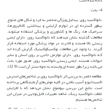
داده شده است.
4- بحث
نانواکسید روی به‫دلیل ویژگی منحصر به فرد و شکل های متنوع
به‫طور گسترده ای در لـوازم آرایشی و بهداشتی، کاتالیزورهـا،
سـرامیک هـا، رنگ ها و کشاورزی و پزشکی استفاده می‫شوند.
مطالعات گذشته نشان می‫دهند که نانواکسید روی دارای ایمنی
زیستی بالا هستند و قادرند در مواد پزشکی مورد استفاده قرار
گیرند. بـا وجود این مطالعات توکسیکوکنیتیک گزارش کرده اند
کـه نانواکسید روی دارای عوارض جانبی بر روی انسان و سایر
حیوانات هستند. ایمنی زیستی نانواکسید روی هنـوز مورد بحث
می باشد زیرا بطور عمده ای وابسته به نحوه سنتز آن است (9, 22).
مطالعه حاضر به بررسی اثر نانواکسید روی بر شاخص‌های استرس
اکسیداتیو و آسیب بافتی در کلیه موش‌های آزمایشگاهی پرداخته
است. نتایج این بررسی به‫وضوح نشان می‌دهد که با افزایش
غلظت نانواکسید زینک، شاهد تغییرات قابل‌توجهی در میزان این
شاخص‌ها هستیم.