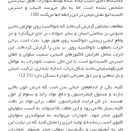
مکانیسم دقیق آسیب ایجاد شده توسط نانوذرات هنوز به‫درستی
مشخص نشده است، اما به نظر می‌رسد التهاب و استرس
اکسیداتیو نقش مهمی در این رابطه ایفا می‌کنند (10).
مطالعات مختلفی گزارش کرده‌اند که نانواکسید روی عوارض جانبی
متنوعی بر سلامتی انسان و سایر حیوانات بر جای می‌گذارد و در
واقع ایمنی زیستی نانواکسید روی هنوز مورد بحث است. برخی
اثرات نامطلوب نانواکسید روی بر بدن را گزارش کرده‌اند. این
اثرات شامل افزایش فاکتورهای التهابی، سمیت سلولی و القای
استرس اکسیداتیو است. با این حال، سمیت نانوذرات به عوامل
فیزیکوشیمیایی مانند شکل ذرات، اندازه، پایداری، ترکیب، شیمی
و بار سطحی و نیز دوز مصرفی نانوذره بستگی دارد (11, 12).
کلیه، یکی از اندام‌های حیاتی بدن است که جریان خون بالایی
دارند و مسئول فیلتراسیون و دفع مواد زائد و سموم از خون
هستند. در طی فرایند فیلتراسیون، غلظت برخی مواد در بافت
کلیه بسیار بالا می رود و این غلظت بالا می‫تواند به آسیب سلول‫های
کلیوی منجر شود. نانوذرات می‌توانند به میتوکندری سلول‫های
کلیوی آسیب رسانده و تولید انرژی را مختل کنند که در نهایت این
امر به آپوپتوزیس و نکروزیس سلولی منجر می‫شود. نانوذرات