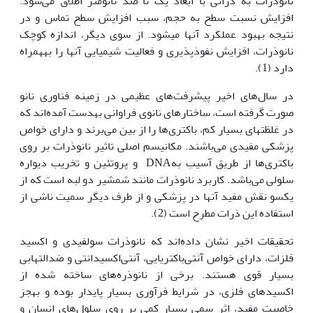
نانوذرات به ذراتی با ابعاد یک تا صد نانومتر اطلاق می‌شود.
افزایش نسبت سطح به حجم، سبب افزایش سطح تماس و در
نتیجه بهبود عملکرد آن‫ها می‫شود. از سوی دیگر، اندازه کوچک
نانوذرات، افزایش نفوذپذیری و فعالیت شیمیایی آن‫ها را به‫همراه
دارد (1).
در سال‌های اخیر پیشرفت‌های عظیمی در زمینه فناوری نانو
صورت گرفته است، ساختارهای نانوی فراوانی به‫دست آمده‌اند که
در غلظت‫های بسیار کم، باکتری‌ها را از بین می‌برند و دارای خواص
پزشکی مفیدی می‌باشند. مکانیسم اصلی تاثیر نانوذرات بر روی
باکتری‌ها از طریق آسیب بهDNA و پروتئین و تخریب دیواره
سلولی می‌باشد. کاربرد نانوذرات مانند شمشیر دو لبه است که از
یک‫سو نقش مفید آن‫ها در پزشکی و از طرف دیگر سمیت ناشی از
استفاده این ذرات مطرح است (2).
تحقیقات اخیر نشان داده‌اند که نانوذرات سولفیدی و اکسید
فلزات، دارای خواص آنتی‌باکتریایی، آنتی‌اکسیدانتی و ضد‌التهابی
بسیار قوی هستند. برخی از نانوذره‌های ساخته شده از
اکسید‌های فلزی، در شرایط فرآوری بسیار پایدار بوده و به‫جز
خاصیت مفید، اثر سمی بسیار کمی بر روی سلول‌های انسان و