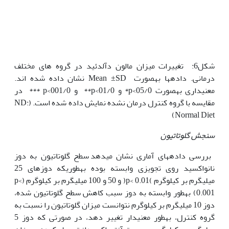
شکل6: تغییرات میزان مالون دآلدئید در گروه های مختلف
درمانی. داده‫ها به‫صورت Mean ±SD نشان داده شده اند.
معنی‫داری به‫صورت 05/0>p* و 01/0>p** و 001/0>p *** در
مقایسه با گروه کنترل درمان نشده نمایش داده شده است. (ND:
Normal Diet)
سنجش گلوتاتیون
بررسی داده‫های آماری نشان می‫دهد سطح گلوتاتیون به دوز
نانواکسید روی تجویزی وابسته بوده به‫طوری‫که دوزهای 25
میلی‫گرم بر کیلوگرم )p< 0.01( و 50 و 100 میلی‫گرم بر کیلوگرم (p<
0.001) به‫طور وابسته به دوز سبب کاهش سطح گلوتاتیون شده،
دوز 10 میلی‫گرم بر کیلوگرم نتوانست میزان گلوتاتیون را نسبت به
گروه کنترل، به‫طور معنی‫دار تغییر دهد، در صورتی که دوز 5