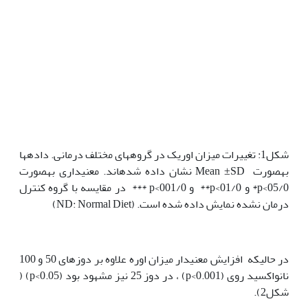
شکل1: تغییرات میزان اوریک در گروه‫های مختلف درمانی. داده‫ها
به‫صورت Mean ±SD نشان داده شده‫اند. معنی‫داری به‫صورت
05/0>p* و 01/0>p** و 001/0>p *** در مقایسه با گروه کنترل
درمان نشده نمایش داده شده است. (ND: Normal Diet)
در حالی‫که افزایش معنی‫دار میزان اوره علاوه بر دوزهای 50 و 100
نانواکسید روی (p<0.001) ، در دوز 25 نیز مشهود بود (p<0.05) (
شکل2).