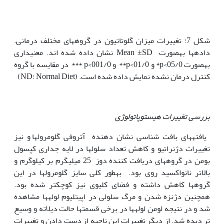
شکل 7: تغییرات میزان گلوتاتیون در گروه‫های مختلف درمانی.
داده‫ها به‫صورت Mean ±SD نشان داده شده اند. معنی‫داری
به‫صورت 05/0>p* و 01/0>p** و 001/0>p *** در مقایسه با گروه
کنترل درمان نشده نمایش داده شده است. (ND: Normal Diet)
بررسی تغییرات هیستوپاتولوژی
یافته‫های بافت شناسی نشان دهنده ‏ آتروفی گلومرول‫ها و نیز
تغییرات دژنراتیو و کاهش تعداد سلول‫ها در لایه جداری کپسول
بومن در گروه‫های دریافت کننده دوز 25 میلی‫گرم بر کیلوگرم و
بالاتر نانواکسید روی بود. به‫طور کلی سایز گلومرول‫ها در این
گروه‫ها کاهش داشته و فضای کلیوی نیز کوچک‫تر شده بود.
همچنین دژنزه شدن و مرگ سلولی در اپی‫تلیوم لوله‫ها مشاهده
شد و در نتیجه لومن لوله‫ها در برخی قسمت‫ها حالت دیلاته و وسیع
تر دیده شد. از دیگر تغییرات این ناحیه از دست دادن و تغییرات