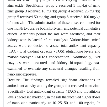
zinc oxide. Specifically, group 2 received 5 mg/kg of nano
zinc, group 3 received 10 mg/kg, group 4 received 25 mg/kg,
group 5 received 50 mg/kg, and group 6 received 100 mg/kg
of nano zinc. The administration of these doses continued for
one month to observe both short-term and potential cumulative
effects. After this period, the rats were sacrificed, and their
kidneys were isolated for further analysis. Various biochemical
assays were conducted to assess total antioxidant capacity
(TAC), total oxidant capacity (TOS), glutathione levels, and
malondialdehyde (MDA) concentration. Additionally, liver
enzymes were measured, and kidney histopathology was
examined to evaluate any structural changes resulting from
nano zinc exposure.
Results:
The findings revealed significant alterations in
antioxidant activity among the groups that received nano zinc.
Specifically, total antioxidant capacity (TAC) and glutathione
levels decreased markedly in the rats that received higher doses
of nano zinc, particularly at 10, 25, 50, and 100 mg/kg. In