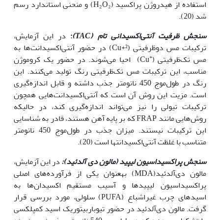
استفاده از هیدروژن پراکسید (H₂O₂) و منحنی استاندارد رسم
شد (20).
سنجش ظرفیت آنتی‌اکسیدانی تام (
TAC
)
:
در این آزمایش،
ترکیبات مس دوظرفیتی (Cu+²) در حضور آنتی‌اکسیدانت‌ها به
+
مس تک‌ظرفیتی (
Cu) احیا می‌شوند. در حضور یک کروموژن
مناسب، این ترکیبات مس تک‌ظرفیتی رنگ تولید می‌کنند. این
رنگ در طول‌موج 450 نانومتر جذب داشته و قابل اندازه‌گیری
است. مزیت این روش آن است که آنتی‌اکسیدانت‌هایی همچون
ترکیبات تیولی را نیز می‌تواند اندازه‌گیری کند، در حالی‫که
روش‌هایی مانند FRAP که بر پایه آهن هستند، قادر به شناسایی
این ترکیبات نیستند. میزان جذب در طول‌موج 450 نانومتر
متناسب با غلظت آنتی‌اکسیدانت‫ها است (20).
سنجش پراکسیداسیون لیپید (مالون دی آلدئید):
در این آزمایش،
مالون دی‌آلدئید(MDA) به‫عنوان یکی از فرآورده‌های اصلی
پراکسیداسیون لیپیدها و آسیب مستقیم اکسیدان‌ها به
اسیدهای چرب غیراشباع (PUFA) سلولی، مورد بررسی قرار
گرفت. مالون دی‌آلدئید در حضور تیوباربیتوریک اسید کمپلکسی