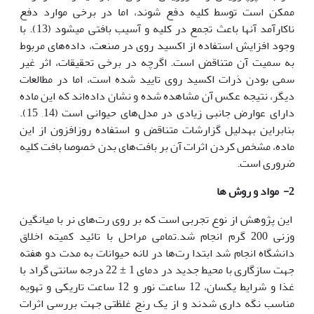
ممکن است توسط کلیه دفع شوند، اما در برخی موارد دفع
ناکارآمد آن‫ها باعث تجمع در کلیه و آسیب بافتی می‫شود (13). با
وجود افزایش استفاده از اکسید روی در صنعت، داده‌های مربوط
به سمیت آن متناقض است. اگرچه در برخی تحقیقات، اثر غیر
سمی بودن ذرات اکسید روی تایید شده است، اما در مطالعات
دیگر، نتیجه عکس آن مشاهده شده و نشان داده‌اند که این ماده
دارای عوارض جانبی زیادی در مدل‌های حیوانی است (14, 15).
بنابراین به‫دلیل گزارشات متناقض و استفاده روزافزون از این
ماده، مشخص کردن اثرات آن بر بافت‌های بدن خصوصا بافت کلیه
ضروری است.
2-
مواد و روش ها
این پژوهش از نوع تجربی است که بر روی رت‌های نر با میانگین
وزنی 200 گرم انجام شد.تمامی مراحل با تائید کمیته اخلاق
دانشگاه انجام شد ابتدا رت‌ها در لانه حیوانات به مدت دو هفته
جهت سازگاری با محیط جدید در دمای 1 ± 22 درجه سانتی ‌گراد با
غذا و شرایط یکسان، 12 ساعت نور و 12 ساعت تاریکی و تهویه
مناسب نگه داری شدند و از یک رنج غلظتی جهت بررسی اثرات