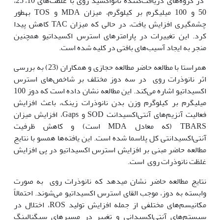
در گروه‌های دریافت‌کننده نانواکسید روی با غلظت‌های 10، 25،
50 و 100 میلی‫گرم بر کیلوگرم، میزان MDA و TOS به‫طور
چشم‫گیری افزایش یافت، در حالی که میزان TAC کاهش پیدا
کرد. این تغییرات در پارامترهای استرس اکسیداتیو همچنین
منجر به ایجاد آسیب‌های بافتی در کلیه شده است.
هم‫راستا با مطالعه حاضر مطالعه حجازی و همکاران (23) به بررسی
اثر نانوذرات روی در سه دوز مختلف بر شاخص‌های استرس
اکسیداتیو اشاره می‌کند. این مطالعه نشان داده است که دوز 100
میلی‫گرم بر کیلوگرم وزن بدن نانوذرات زینک، باعث افزایش
فعالیت آنزیم‌های آنتی‌اکسیدانت SOD و Gaps، افزایش میزان
TBARS (که معادل MDA است) و کاهش ظرفیت
آنتی‌اکسیدانتی کل پلاسما شده است. این یافته‌ها هم‫سو با نتایج
مطالعه حاضر مبنی بر افزایش استرس اکسیداتیو در پی افزایش
غلظت نانوذرات روی است.
نتایج مطالعه حاضر نشان میدهد که نانوذرات روی به صورت
وابسته به دوز، موجب القای استرس اکسیداتیو می‌شوند. احتمالاً
مکانیسم‌های مختلفی از جمله افزایش تولید ROS، اختلال در
سیستم‌های آنتی‌اکسیدانی و تغییر در مسیرهای سیگنالینگ