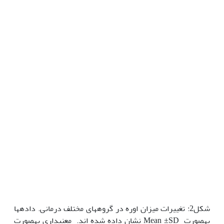
شکل2: تغییرات میزان اوره در گروه‫های مختلف درمانی. داده‫ها
به‫صورت Mean ±SD نشان داده شده اند. معنی‫داری به‫صورت