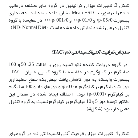
شکل 3: تغییرات میزان کراتینین در گروه های مختلف درمانی.
داده‫ها به‫صورت Mean ±SD نشان داده شده اند. معنی‫داری
به‫صورت 05/0>p* و 01/0>p** و 001/0>p *** در مقایسه با گروه
کنترل درمان نشده نمایش داده شده است. (ND: Normal Diet)
سنجش ظرفیت آنتی‌اکسیدانتی تام (
TAC
)
در گروه دریافت کننده نانواکسید روی با غلظت 25، 50 و 100
میلی‫گرم بر کیلوگرم در مقایسه با گروه کنترل میزان TAC
به‫صورت وابسته به دوز کاهش یافت به‫طوری‫که سطح معنی‫داری
دوز 25 میلی‫گرم بر کیلوگرم )p<0.05( و دوزهای 50 و 100 میلی‫گرم
بر کیلوگرم (p<0.001) بود. اختلاف ایجاد شده در مقدار این
فاکتور توسط دوز 5 و 10 میلی‫گرم بر کیلوگرم نسبت به گروه کنترل
معنی دار نبود ‫(شکل4).
شکل 4: تغییرات میزان ظرفیت آنتی اکسیدانتی تام در گروه‫های