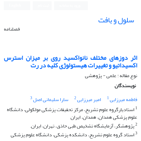
ورود به سامانه
ثبت نام
English
سلول و بافت
فصلنامه
اثر دوزهای مختلف نانواکسید روی بر میزان استرس
اکسیداتیو و تغییرات هیستولوژی کلیه در رت
نوع مقاله : علمی - پژوهشی
نویسندگان
3
2
1
فاطمه میرزایی
امیر میرزایی
سارا سلیمانی اصل
1
استادیارگروه علوم تشریح، مرکز تحقیقات پزشکی مولکولی، دانشگاه
علوم پزشکی همدان، همدان، ایران
2
پژوهشگر، آزمایشگاه تشخیص طبی حاذق، تهران، ایران.
3
استاد گروه علوم تشریح، دانشکده پزشکی، دانشگاه علوم پزشکی