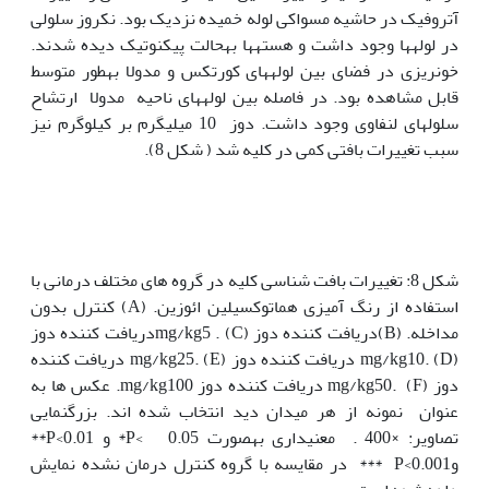
آتروفیک در حاشیه مسواکی لوله خمیده نزدیک بود. نکروز سلولی
در لوله‫ها وجود داشت و هسته‫ها به‫حالت پیکنوتیک دیده شدند.
خونریزی در فضای بین لوله‫های کورتکس و مدولا به‫طور متوسط
قابل مشاهده بود. در فاصله بین لوله‫های ناحیه مدولا ارتشاح
سلول‫های لنفاوی وجود داشت. دوز 10 میلی‫گرم بر کیلوگرم نیز
سبب تغییرات بافتی کمی در کلیه شد ( شکل 8).
شکل 8: تغییرات بافت شناسی کلیه در گروه های مختلف درمانی با
استفاده از رنگ آمیزی هماتوکسیلین ائوزین. (A) کنترل بدون
مداخله. (B)دریافت کننده دوز mg/kg5 . (C)دریافت کننده دوز
mg/kg10. (D) دریافت کننده دوز mg/kg25. (E) دریافت کننده
دوز mg/kg50. (F) دریافت کننده دوز mg/kg100. عکس ها به
عنوان نمونه از هر میدان دید انتخاب شده اند. بزرگنمایی
تصاویر: ×400 . معنی‫داری به‫صورت 0.05 >P* و 0.01>P**
و0.001>P *** در مقایسه با گروه کنترل درمان نشده نمایش