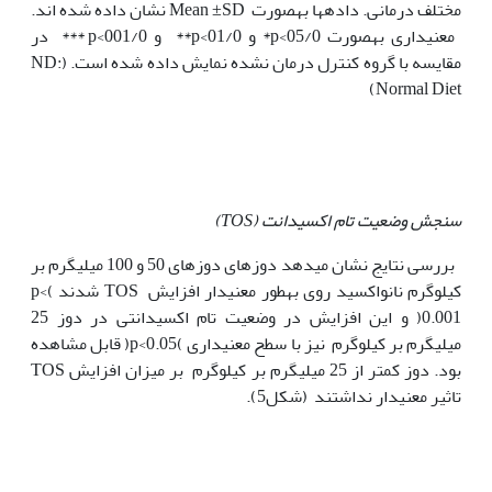
مختلف درمانی. داده‫ها به‫صورت Mean ±SD نشان داده شده اند.
معنی‫داری به‫صورت 05/0>p* و 01/0>p** و 001/0>p *** در
مقایسه با گروه کنترل درمان نشده نمایش داده شده است. (ND:
Normal Diet)
سنجش وضعیت تام اکسیدانت (
TOS
)
بررسی نتایج نشان می‫دهد دوزهای دوزهای 50 و 100 میلی‫گرم بر
کیلوگرم نانواکسید روی به‫طور معنی‫دار افزایش TOS شدند )p<
0.001( و این افزایش در وضعیت تام اکسیدانتی در دوز 25
میلی‫گرم بر کیلوگرم نیز با سطح معنی‫داری )p<0.05( قابل مشاهده
بود. دوز کمتر از 25 میلی‫گرم بر کیلوگرم بر میزان افزایش TOS
تاثیر معنی‫دار نداشتند (شکل5).