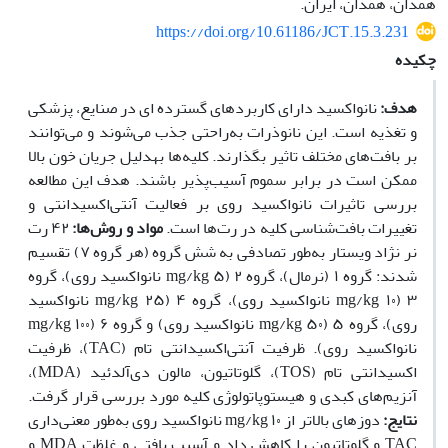
همدان، همدان، ایران.
https://doi.org/10.61186/JCT.15.3.231
چکیده
هدف:
نانواکسید دارای کاربردهای گسترده ای در صنایع، پزشکی
و تغذیه است. این نانوذرات به‌راحتی جذب می‌شوند و می‌توانند
بر بافت‌های مختلف تاثیر بگذارند. کلیه‌ها به‫دلیل جریان خون بالا
ممکن است در برابر سموم آسیب‌پذیر باشند. هدف این مطالعه
بررسی تاثیرات نانواکسید روی بر فعالیت آنتی‌اکسیدانتی و
تغییرات بافت‌شناسی کلیه در رت‌ها است.
مواد و روش‌ها:
۴۲ رت
نر نژاد ویستار به‌طور تصادفی به شش گروه (هر گروه ۷) تقسیم
شدند: گروه ۱ (نرمال)، گروه ۲ (۵ mg/kg نانواکسید روی)، گروه
۳ (۱۰ mg/kg نانواکسید روی)، گروه ۴ (۲۵ mg/kg نانواکسید
روی)، گروه ۵ (۵۰ mg/kg نانواکسید روی) و گروه ۶ (۱۰۰ mg/kg
نانواکسید روی). ظرفیت آنتی‌اکسیدانتی تام (TAC)، ظرفیت
اکسیدانتی تام (TOS)، گلوتاتیون، مالون دی‌آلدئید (MDA)،
آنزیم‌های کبدی و هیستوپاتولوژی کلیه مورد بررسی قرار گرفت.
نتایج:
دوزهای بالاتر از ۱۰ mg/kg نانواکسید روی به‌طور معنی‌داری
TAC و گلوتاتیون را کاهش داد و آسیب بافتی و غلظت MDA و