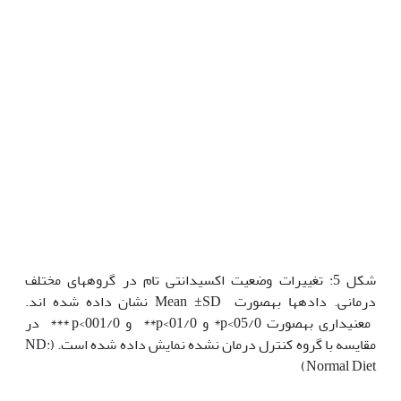
شکل 5: تغییرات وضعیت اکسیدانتی تام در گروه‫های مختلف
درمانی. داده‫ها به‫صورت Mean ±SD نشان داده شده اند.
معنی‫داری به‫صورت 05/0>p* و 01/0>p** و 001/0>p *** در
مقایسه با گروه کنترل درمان نشده نمایش داده شده است. (ND:
Normal Diet)