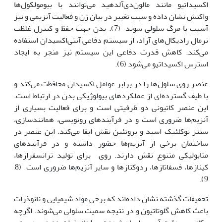
اکسیداتیو مانند مالون‌دی‌آلدهید می‌توانند با بیومولکول‌ها
واکنش نشان داده و سبب تغییر در بیان ژن و فعالیت آنزیمی و نیز
آسیب یا مرگ سلولی شوند (7). بدن جهت حفظ و کنترل غلظت
نرمال رادیکال‌های آزاد، از سیستم دفاعی آنتی‌اکسیدان استفاده
می‌کند. کاهش قدرت دفاعی این سیستم نیز منجر به ایجاد
استرس اکسیداتیو می‌شود (6).
عنصر روی سلول‌ها را در برابر عوامل اکسیدان محافظت می‌کند و
با طیف گسترده‌ای از عملکردهای بیولوژیکی بدن در ارتباط است.
این عنصر کاتیونی دو ظرفیتی است و برای فعالیت بسیاری از
آنزیم‌ها ضروری است و در فرآیندهای رونویسی، همانندسازی،
سنتز نوکلئیک اسید و پروتئین نقش ایفا می‌کند. این عنصر در
ساختمان برخی از آنزیم‌ها حضور داشته و در فرآیندهای
متابولیکی متنوع نقش دارند. روی برای تولید ترانسفرازها،
کینازها، فسفاتازها، ردوکتازها و سایر آنزیم‌ها ضروری است (8,
9).
تحقیقات گذشته نشان داده‌اند که برخی مواد شیمیایی و نانوذرات
باعث کاهش گلوتاتیون و در نتیجه سمیت سلولی می‌شوند. اگرچه