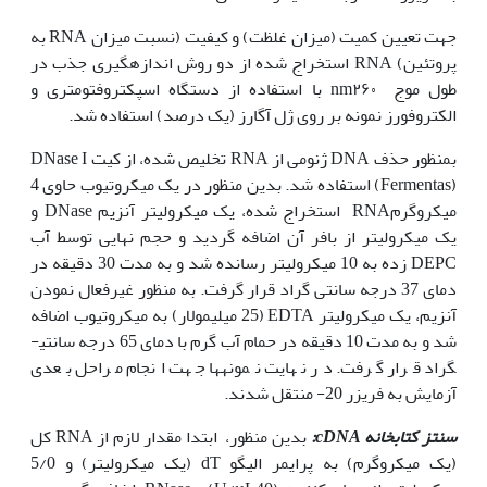
جهت تعیین کمیت (میزان غلظت) و کیفیت (نسبت میزان RNA به
پروتئین) RNA استخراج ‌شده از دو روش اندازه­گیری جذب در
طول ‌موج‌ nm۲۶۰ با استفاده از دستگاه اسپکتروفتومتری و
الکتروفورز نمونه بر روی ژل آگارز (یک درصد) استفاده شد.
بمنظور حذف DNA ژنومی از RNA تخلیص شده، از کیت DNase I
(Fermentas) استفاده شد. بدین منظور در یک میکروتیوب حاوی 4
میکروگرمRNA استخراج شده، یک میکرولیتر آنزیم DNase و
یک میکرولیتر از بافر آن اضافه گردید و حجم نهایی توسط آب
DEPC زده به 10 میکرولیتر رسانده شد و به مدت 30 دقیقه در
دمای 37 درجه سانتی گراد قرار گرفت. به منظور غیر­فعال­ نمودن
آنزیم، یک میکرولیتر EDTA (25 میلی­مولار) به میکروتیوب اضافه
شد و به مدت 10 دقیقه در حمام آب گرم با دمای 65 درجه سانتی­
گراد قرار گرفت. در نهایت نمونه­ها جهت انجام مراحل بعدی
آزمایش به فریزر 20- منتقل شدند.
سنتز کتابخانه
cDNA
:
بدین منظور، ابتدا مقدار لازم از RNA کل
(یک میکروگرم) به پرایمر الیگو dT (یک میکرولیتر) و 5/0