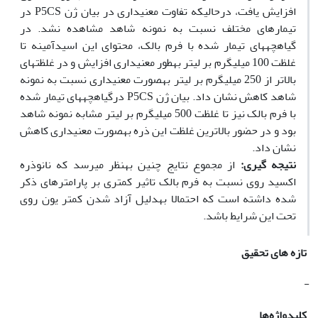
افزایش یافت، درحالی‏که تفاوت معنی‏داری در بیان ژن P5CS در
تیمارهای مختلف نسبت به نمونه شاهد مشاهده نشد. در
گیاهچه‫های تیمار شده با فرم بالک، محتوای این اسید­آمینه تا
غلظت 100 میلی‏گرم بر لیتر به‏طور معنی­داری افزایش و در غلظت‏های
بالاتر از 250 میلی‏گرم بر لیتر به‏صورت معنی­داری نسبت به نمونه
شاهد کاهش نشان داد. بیان ژن P5CS درگیاهچه‫­های تیمار شده
با فرم بالک نیز تا غلظت 500 میلی‏گرم بر لیتر مشابه نمونه شاهد
بود و در حضور بالاترین غلظت این ذره به‏صورت معنی­داری کاهش
نشان داد.
نتیجه گیری:
از مجموع نتایج چنین به‏نظر می­رسد که نانوذره
اکسید روی نسبت به فرم بالک تاثیر کمتری بر پارامترهای ذکر
شده داشته است که احتمالا به‏دلیل آزاد شدن کمتر یون روی
تحت این شرایط باشد.
تازه های تحقیق
-
کلیدواژه‌ها