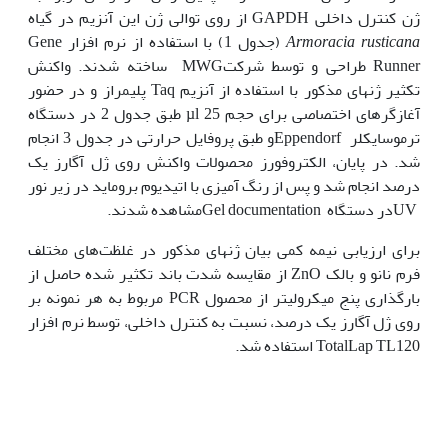
ژن کنترل داخلی GAPDH از روی توالی ژن این آنزیم در گیاه
Armoracia rusticana
(جدول 1) با استفاده از نرم افزار Gene
Runner طراحی و توسط شرکتMWG ساخته شدند. واکنش
تکثیر ژن­های مذکور با استفاده از آنزیم Taq پلیمراز و در حضور
آغازگرهای اختصاصی برای حجم µl 25 طبق جدول 2 در دستگاه
ترموسایکلر Eppendorfو طبق پروفایل حرارتی در جدول 3 انجام
شد. در پایان، الکتروفورز محصولات واکنش روی ژل آگارز یک
درصد انجام شد و پس از رنگ آمیزی با اتیدیوم بروماید در زیر نور
UVدر دستگاه Gel documentationمشاهده شدند.
برای ارزیابی نیمه کمی بیان ژن­های مذکور در غلظت‌های مختلف
فرم نانو و بالک ZnO از مقایسه شدت باند تکثیر شده حاصل از
بارگذاری پنج میکرولیتر از محصول PCR مربوط به هر نمونه بر
روی ژل آگارز یک درصد، نسبت به کنترل داخلی، توسط نرم افزار
TotalLap TL120 استفاده شد.