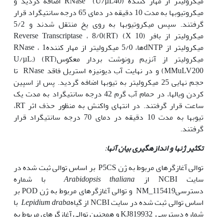
میکرولیتر از مهار کننده RNase (U/µL40) اضافه گردید و
میکروتیوب­ها به مدت 10 دقیقه در دمای 65 درجه سانتی­گراد قرار
گرفتند. سپس میکروتیوب­ها به روی یخ منتقل شدند و 5/2
میکرولیتر از بافر (X 10) (RT)Reverse Transcriptase ، 8/0
میکرولیتر از dNTP­ها، 5/0 میکرولیتر از مهار کنندهRNase ، 1
میکرولیتر از آنزیم رونوشت بردار معکوس(RT) (U/µL;
MMuLV200) و در نهایت آب دیونیزه استریل فاقد RNase تا
حجم نهایی 25 میکرولیتر به تیوب­ها اضافه گردید. پس از اسپین
کردن ویال­ها، در حمام آب گرم 42 درجه سانتی­گراد به مدت یک
ساعت قرار گرفتند. در انتهای واکنش به منظور حذف اثر RT،
تیوب­ها به مدت 10 دقیقه در دمای 70 درجه سانتی­گراد قرار
گرفتند.
تکثیر
ژن­ها و اندازه­گیری بیان آن
ها
:
توالی آغازگرهای مربوط به ژن P5CS بر اساس توالی ثبت شده در
سایت NCBI از
Arabidopsis thaliana
با شماره
دسترسیNM_115419 و توالی آغازگرهای مربوط به ژن POD بر
اساس توالی ثبت شده در سایت NCBI از گیاه
Lepidium draba
با
شماره دسترسی KJ819932 و همچنین توالی آغازگرهای مربوط به