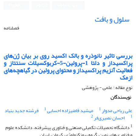
ورود به سامانه
ثبت نام
English
سلول و بافت
فصلنامه
بررسی تاثیر نانوذره و بالک اکسید روی بر بیان ژن‌های
پراکسیداز و دلتا 1-پرولین-5-کربوکسیلات سنتتاز و
فعالیت آنزیم پراکسیداز و محتوای پرولین در گیاه‫چه‌های
ازمک
نوع مقاله : علمی - پژوهشی
نویسندگان
1
1
علی ریاحی مدوار
مهشید قاضی‫زاده احسایی
فرشته جدید بنیاد
2
1
احسان نصیری‌فر
1
دانشگاه تحصیلات تکمیلی صنعتی و فناوری پیشرفته، دانشکده علوم
و فناوری‌های نوین، گروه بیوتکنولوژی، کرمان، ایران