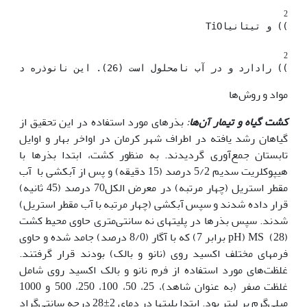
2
)) و تیتانیاTiO
2
)) رادارد و در آب نامحلول است (26). این نانو­ذره در صنایع مختلف می‌توانند جانشین ماکرومولکول ZnO شوند وبه طور گسترده در تولید لاستیک، سلول‌های خورشیدی، به عنوان یک جاذب uv در محصولات آرایشی مثل کرم‌های ضد آفتاب و محصولات زیبایی و غیره استفاده می‌شود (27). در این تحقیق، فعالیت آنزیم پراکسیداز و بیان ژن پراکسیداز و همچنین محتوای پرولین و بیان ژن P5CS در گیاهچه­های ازمک تیمار شده با فرم‌ نانوذره و بالک اکسید روی  مورد آنالیز قرار گرفتند.
مواد و روش‌ها
کشت گیاه و تیمار آن‌ها
:
بذرهای مورد استفاده در این تحقیق از
گیاهان رشد یافته در اطراف شهر کرمان در اواخر بهار و اوایل
تابستان جمع‌آوری گردیدند. به منظور کشت، ابتدا بذرها با
هیپوکلریت سدیم 5/2 درصد (15 دقیقه) و پس از آبکشی با آب
مقطر استریل (چهار مرتبه) در معرض الکل70 درصد (45 ثانیه)
قرار داده شدند و سپس آبکشی (چهار مرتبه با آب مقطر استریل)
شدند. سپس بذرها در پلیت­های نه سانتی‌متری حاوی محیط کشت
MS (28) (pH برابر 7) که با آگار (8/0 درصد) جامد شده و حاوی
فرم­های مختلف اکسید روی (نانو و بالک) بودند قرار گرفتند.
غلظت‌های مورد استفاده از فرم نانو­ و بالک اکسید روی شامل
غلظت صفر (به عنوان شاهد)، 25، 50، 100، 250، 500 و 1000
میلی‌گرم بر لیتر بود. ابتدا پلیت­ها در دمای 2±28 درجه سانتی‌گراد