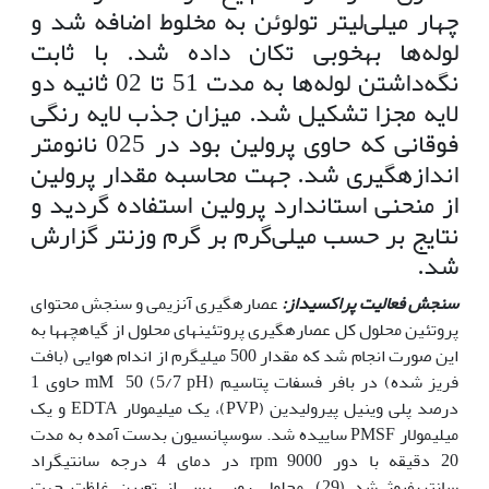
چهار میلی‌لیتر تولوئن به مخلوط اضافه شد و
لوله‌ها بهخوبی تکان داده شد. با ثابت
نگه‌داشتن لوله‌ها به مدت 51 تا 02 ثانیه دو
لایه مجزا تشکیل شد. میزان جذب لایه‌ رنگی
فوقانی که حاوی پرولین بود در 025 نانومتر
اندازه­گیری شد. جهت محاسبه‌ مقدار پرولین
از منحنی استاندارد پرولین استفاده گردید و
نتایج بر حسب میلی‌گرم بر گرم وزن­تر گزارش
شد.
سنجش فعالیت پراکسیداز:
عصاره­گیری آنزیمی و سنجش محتوای
پروتئین محلول کل عصاره­گیری پروتئین­های محلول از گیاهچه­ها به
این صورت انجام شد که مقدار 500 میلی­گرم از اندام هوایی (بافت
فریز شده) در بافر فسفات پتاسیم mM 50 (5/7 pH) حاوی 1
درصد پلی وینیل پیرولیدین (PVP)، یک میلی­مولار EDTA و یک
میلی­مولار PMSF ساییده شد. سوسپانسیون بدست آمده به مدت
20 دقیقه با دور rpm 9000 در دمای 4 درجه سانتی­گراد
سانتریفیوژ شد (29). محلول رویی پس از تعیین غلظت جهت