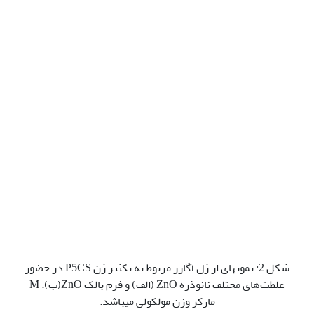
شکل 2: نمونه­ای از ژل آگارز مربوط به تکثیر ژن P5CS در حضور
غلظت‌های مختلف نانوذره ZnO (الف) و فرم بالک ZnO(ب). M
مارکر وزن مولکولی می­باشد.