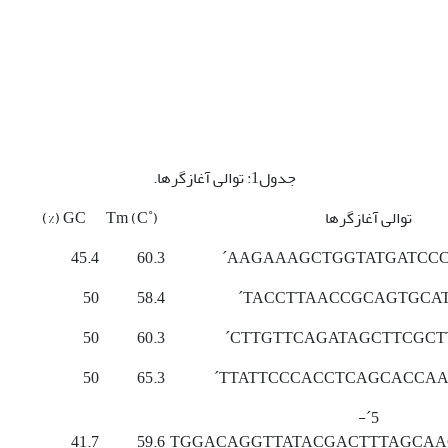
جدول1: توالی آغازگرها.
توالی آغازگرها
Tm (C˚)
GC (%)
45.4
60.3
50
58.4
50
60.3
50
65.3
5ˊ-
41.7
59.6
TGGACAGGTTATACGACTTTAGCAA