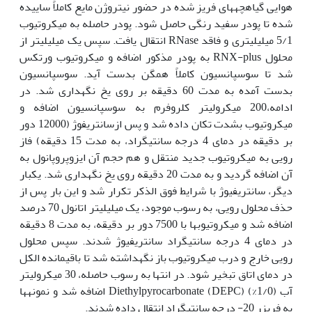
هوایی گیاهچه­های فریز شده در حضور نیتروژن مایع کاملاً ساییده
شده تا پودر سفید رنگی حاصل شود. پودر حاصله به میکروتیوب
5/1 میلی­لیتری و فاقد RNase انتقال یافت. سپس یک میلی­لیتر از
محلول RNX-plus به پودر مذکور اضافه و میکروتیوب ورتکس
شد تا سوسپانسیون کاملاً همگن بدست آید. سوسپانسیون
بدست آمده به مدت 60 دقیقه بر روی یخ نگهداری شد. در
ادامه،200 میکرولیتر کلروفرم به سوسپانسیون اضافه و
میکروتیوب ­­بشدت تکان داده شد و پس ازسانتریفوژ (12000 دور
بر دقیقه در دمای 4 درجه سانتی­گراد، به مدت 15 دقیقه) فاز
رویی به میکروتیوب جدید منتقل و هم حجم آن ایزوپروپانول به
آن اضافه گردید و به مدت 20 دقیقه روی یخ نگهداری شد. یکبار
دیگر، سانتریفیوژ با شرایط فوق الذکر تکرار شد و این بار پس از
حذف محلول رویی، به رسوب موجود، یک میلی­لیتر اتانول 70 درصد
اضافه شد و میکروتیوب­ها با 7500 دور بر دقیقه، به مدت 8 دقیقه
در دمای 4 درجه سانتی­گراد سانتریفیوژ شدند. سپس محلول
رویی خارج و درب میکروتیوب باز نگه­داشته شد تا باقیمانده الکل
در دمای اتاق تبخیر شود. در انتها به رسوب حاصله، 30 میکرولیتر
آب Diethylpyrocarbonate (DEPC) (%1/0) اضافه شد و نمونه­ها
به فریزر 20- درجه سانتی­گراد انتقال داده شدند.