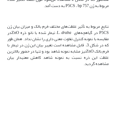
مربوط به ژن P5CS ، bp 757 به دست آمد.
نتایج مربوط به تأثیر غلظت‌های مختلف فرم بالک و میزان بیان ژن
P5CS در گیاهچه‌های
L. draba
تیمار شده با نانو ذره ZnOدر
مقایسه با نمونه کنترل تفاوت معنی داری را نشان نداد. همان طور
که در شکل 3، قابل مشاهده است تغییر بیان این ژن در تیمار با
فرم بالک ZnOنیز مشابه نمونه شاهد بود و تنها در حضور بالاترین
غلظت این ذره نسبت به نمونه شاهد کاهش معنی­دار بیان
مشاهده گردید.