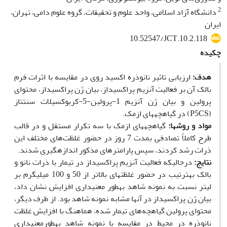
2
دانشگاه آزاد اسلامی، واحد علوم و تحقیقات، گروه علوم دامی، تهران،
ایران
10.52547/JCT.10.2.118
چکیده
هدف:
ارزیابی تاثیر نانوذره اکسید روی در مقایسه با اثرات فرم
بالک آن بر فعالیت آنزیم پراکسیداز، بیان ژن­ پراکسیداز، محتوای
پرولین و بیان ژن آنزیم 1-پرولین-5-کربوکسیلات سنتتاز
(P5CS) در گیاهچه­های ازمک.
مواد و روش‏ها:
گیاه­چه­های ازمک با سه تکرار مستقل و در قالب
طرح کاملاً تصادفی بمدت 7 روز در حضور غلظت‌های مختلف این
ذرات رشد کردند، سپس پارامترهای مذکور اندازه­گیری شدند.
نتایج:
درحالی‏که فعالیت آنزیم پراکسیداز در تیمار با ذرات نانو و
بالک به‫ترتیب در حضور غلظت­های بالاتر از 50 و 100 میلی‫گرم بر
لیتر نسبت به نمونه شاهد به‏طور معنی­داری افزایش نشان داد،
بیان ژن پراکسیداز در آن‏ها مشابه نمونه شاهد بود. از طرف دیگر،
محتوای پرولین گیاهچه‌های تیمار شده، هماهنگ با افزایش غلظت
نانو­ذره در محیط در مقایسه با نمونه شاهد به‏طورمعنی­داری