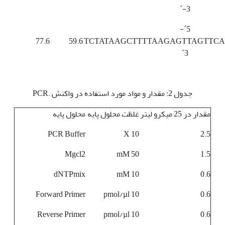
-3ˊ
5ˊ-
77.6
59.6
TCTATAAGCTTTTAAGAGTTAGTTCA
3ˊ
جدول 2: مقدار و مواد مورد استفاده در واکنش .PCR
مقدار در 25 میکرو لیتر
غلظت محلول پایه
محلول پایه
PCR Buffer
10 X
2.5
Mgcl2
50 mM
1.5
dNTPmix
10 mM
0.6
Forward Primer
10 pmol/µl
0.6
Reverse Primer
10 pmol/µl
0.6