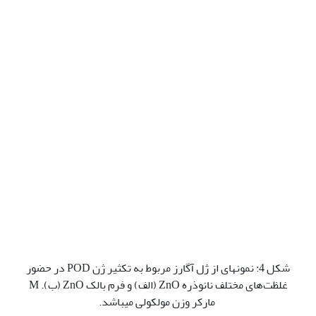
شکل 4: نمونه­ای از ژل آگارز مربوط به تکثیر ژن POD در حضور
غلظت‌های مختلف نانوذره ZnO (الف) و فرم بالک ZnO (ب). M
مارکر وزن مولکولی می­باشد.