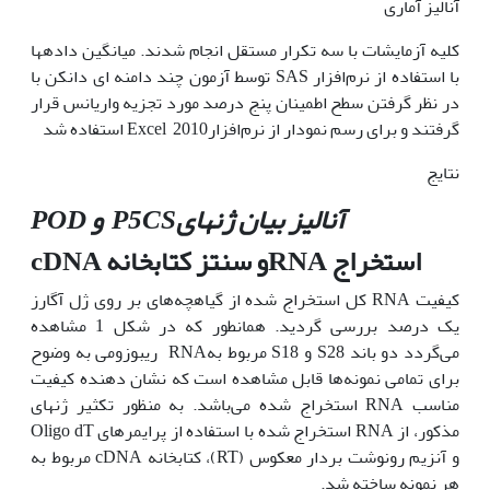
آنالیز آماری
کلیه آزمایشات با سه تکرار مستقل انجام شدند. میانگین داده­ها
با استفاده از نرم‌افزار SAS توسط آزمون چند دامنه ای دانکن با
در نظر گرفتن سطح اطمینان پنج درصد مورد تجزیه واریانس قرار
گرفتند و برای رسم نمودار از نرم‌افزار2010 Excel استفاده شد
نتایج
آنالیز بیان ژن­های
P5CS
و
POD
استخراج
RNA
و سنتز کتابخانه
cDNA
کیفیت RNA کل استخراج شده از گیاهچه‌های بر روی ژل آگارز
یک درصد بررسی گردید. همانطور که در شکل 1 مشاهده
می‌گردد دو باند S28 و S18 مربوط بهRNA ریبوزومی به وضوح
برای تمامی نمونه‌ها قابل مشاهده است که نشان دهنده کیفیت
مناسب RNA استخراج شده می‌باشد. به منظور تکثیر ژن­های
مذکور، از RNA استخراج شده با استفاده از پرایمرهای Oligo dT
و آنزیم رونوشت بردار معکوس (RT)، کتابخانه cDNA مربوط به
هر نمونه ساخته شد.