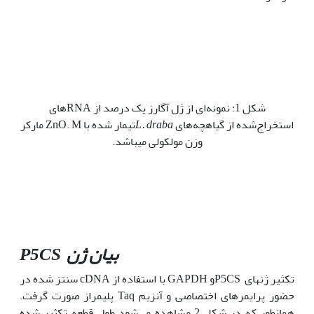
شکل 1: نمونه‌ای از ژل آگارز یک درصد از RNAهای
استخراج‌شده از گیاهچه‌های
L. draba
تیمار شده با ZnO. M مارکر
وزن مولکولی می­باشد.
بیان ژن
P5CS
تکثیر ژن­های P5CSو GAPDH با استفاده از cDNA سنتز شده در
حضور پرایمرهای اختصاصی و آنزیم Taq پلیمراز صورت گرفت.
همانطور که در شکل 2 مشاهده می‌شود طول قطعه تکثیر شده