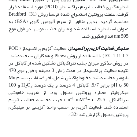
اندازه­گیری فعالیت آنزیم پراکسیداز (POD) مورد استفاده قرار
گرفت. غلظت پروتئین استخراج شده توسط روش Bradford (31)
محاسبه گردید. بدین منظور، از سرم آلبومین گاوی (BSA) به
عنوان استاندارد استفاده شد و میزان جذب نمونه­ها در طول موج
nm 595 اندازه­گیری شد.
سنجش فعالیت آنزیم پراکسیداز:
فعالیت آنزیم پراکسیداز (POD;
EC.1.11.1.7 ) با استفاده از روش Plewa و همکاران سنجیده شد.
در روش مذکور میزان جذب تتراگایاکل تشکیل شده از گایاکل در
نتیجه فعالیت پراکسیداز در مدت زمان 3 دقیقه و طول موج 470
نانومتر محاسبه شد. مخلوط واکنش شامل بافر فسفات پتاسیمMm
50 با pH برابر 5/7، گایاکل 4 درصد و یک درصد H
O
و 100
2
2
میکرولیتر عصاره پروتئین محلول بود. از ضریب خاموشی
-1
-1
تتراگایاکل 25.5 cm
mM
= ε جهت محاسبه فعالیت آنزیم
استفاده شد. فعالیت آنزیم بر حسب واحد آنزیمی بر میلی­گرم
پروتئین محلول گزارش شد (32).