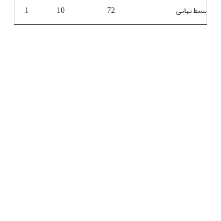
بسط نهایی
72
10
1