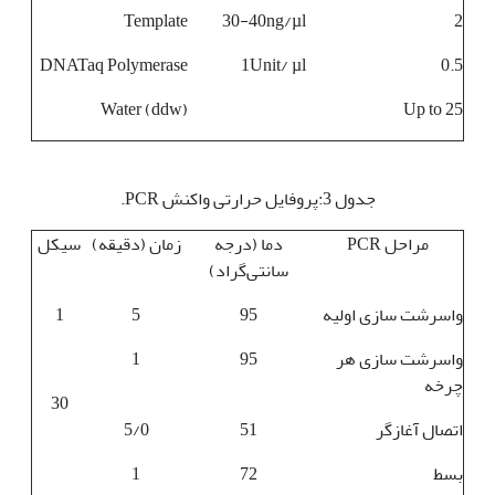
Template
30-40ng/µl
2
DNATaq Polymerase
1Unit/ µl
0.5
Water (ddw)
Up to 25
جدول 3:پروفایل حرارتی واکنش PCR.
مراحل PCR
دما (درجه
زمان (دقیقه)
سیکل
سانتی‌گراد)
واسرشت سازی اولیه
95
5
1
واسرشت سازی هر
95
1
چرخه
30
اتصال آغازگر
51
5/0
بسط
72
1