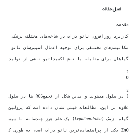
اصل مقاله
مقدمه
کاربرد روزافزون نانو ذرات در شاخه‌های مختلف پزشکی و علوم پایه می‌طلبد تا اثرات سمی ممکن آن‌ها علیه سلول‌ها بیشتر مورد بررسی قرار گیرد (1، 2 و 3). نانوذرات به ذراتی با ابعاد کمتر از 100 نانومتر اطلاق میشود و شامل نانو ذرات فلزی و اکسیدی آنها و ... می‌باشند (4). این ذرات با سطح ویژه بالا و واکنش‌پذیری سطحی بالا نه تنها از طریق تماس فیزیکی جذب می‌شوند بلکه می‌توانند با پروتئین‌های زیستی میان­کنش دهند و حتی توسط سلول‌ها جذب گردند (5). اندازه، مهم‌ترین ویژگی نانو ذرات است، به همان میزان که اندازه ذرات کاهش می‌یابد نسبت سطح به حجم آن­ها افزایش و اجازه می‌دهد تا سهم بزرگ‌تری از اتم‌ها یا مولکول‌ها در سطح نسبت به لایه داخلی ماده ظاهر شود (6).
مکانیسم‌های مختلفی برای توجیه اعمال آسیب‌رسان نانو ذرات مطرح می‌شوند که در این میان بالا بردن سطح گونه‌های فعال اکسیژن (ROS) درون سلولی از اهمیت بیشتری برخوردار است. ثابت شده است که ROS­ها از روش‌های مختلفی نظیر آسیب رساندن به DNA، تداخل با مسیر سیگنالینگ سلولی، تغییرات در روند رونویسی ژن‌ها و غیره می‌توانند به سلول‌ها آسیب وارد کنند (7). علاوه بر این، تولید ROS در نتیجه حضور نانو ذرات می‌توانند آسیب‌های جدی و قابل وراثتی را به DNA وارد کند. به عنوان مثال تغییرات شیمیایی در هیستون‌ها و یا دیگر پروتئین‌هایی که در شکل‌دهی ساختار DNA نقش دارند، ساختار مارپیچی DNA را از هم باز می‌کند و DNA را در معرض هر گونه تغییر قرار می‌دهد (8 و 9). 
گیاهان برای مقابله با تنش اکسیداتیو ناشی از تولید ROSها مکانیسم­های آنزیمی و غیر آنزیمی مختلفی استفاده می­کنند. از مهمترین اجزای سیستم آنتی­اکسیدان آنزیمی می­توان به پراکسیدازها (POD) و کاتالاز (CAT) که موجب شکسته شدن هیدروژن پراکسید (H
2
O
2
) در سلول می­شوند و بدین شکل از تجمع­ROS ها در سلول جلوگیری می­کنند (10) و همچنین سوپراکسیددیسموتاز (SOD) که رادیکال‌های سوپراکسید را به اکسیژن و پراکسید هیدروژن کاتالیز می‌کند (11) اشاره نمود. سیستم دفاعی غیر­آنزیمی در گیاهان شامل ترکیبات آنتی‌اکسیدانی مانند ترکیبات فنلی و رنگیزه­ها اشاره نمود که به طور مستقیم و غیر آنزیمی باعث دفع رادیکال‌های آزاد اکسیژن می‌شوند (12).
علاوه بر این، مطالعات قبلی نشان داده است که پرولین به عنوان یک اسمولیت مهم در تعدیل فشار اسمزی سلول تحت تنش‌هایی مانند دمای پایین، کمبود مواد غذایی، قرار گرفتن در معرض فلزات سنگین و اسیدیته بالا نقش اساسی دارد (13). آنزیم کلیدی در مسیر بیوسنتز پرولین در گیاهان آنزیم‌های دلتا- ۱-پرولین ۵-کر
Lepidium draba
گیاه ازمک (
) یک علف هرز چندساله با سیستم ریشه عمیق و متعلق به خانواده براسیکاسه است. این گیاه ویژه مناطق گرم
ZnO یکی از پراستفاده‌ترین نانو ذرات است، به طوری که تولید این نانو ذره رتبه سوم را بعد از سیلیکا SiO