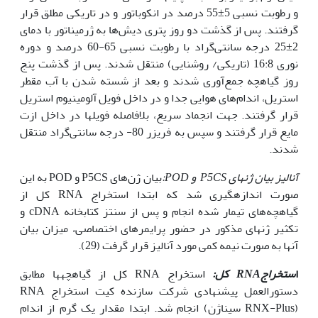
و رطوبت نسبی 5±55 درصد در انکوباتور و در تاریکی مطلق قرار
گرفتند. پس از گذشت دو روز پتری دیش‌ها به ژرمیناتور با دمای
2±25 درجه سانتی‌گراد با رطوبت نسبی 65-60 درصد و دوره
نوری 16:8 (تاریکی/ روشنایی) منتقل شدند. پس از گذشت پنج
روز گیاهچه جمع‌آوری شدند و بعد از شسته شدن با آب مقطر
استریل، اندام‌های هوایی جدا و در داخل فویل آلومینیوم استریل
قرار گرفتند. جهت انجماد سریع، بلافاصله فویل­ها در داخل ازت
مایع قرار گرفتند و سپس به فریزر 80- درجه سانتی‌گراد منتقل
شدند.
آنالیز بیان ژن­های
P5CS
و
POD
:
بیان ژن‌های P5CS و POD به این
صورت اندازه­گیری شد که ابتدا استخراج RNA کل از
گیاهچه‌های تیمار شده انجام و پس از سنتز کتابخانه cDNA و
تکثیر ژن­های مذکور در حضور پرایمرهای اختصاصی، میزان بیان
آنها به صورت نیمه کمی مورد آنالیز قرار گرفت (29).
ا
ستخراج
RNA
کل
:
استخراج RNA کل از گیاهچه­ها مطابق
دستورالعمل پیشنهادی شرکت سازنده کیت استخراج RNA
(RNX-Plus سیناژن) انجام شد. ابتدا مقدار یک گرم از اندام