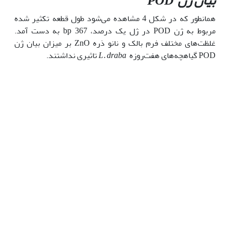
بیان ژن
POD
همانطور که در شکل 4 مشاهده می‌شود طول قطعه تکثیر شده
مربوط به ژن POD در ژل یک درصد، bp 367 به دست آمد.
غلظت‌های مختلف فرم بالک و نانو ذره ZnO بر میزان بیان ژن
POD گیاهچه‌های هفت‌روزه
L. draba
تاثیری نداشتند.