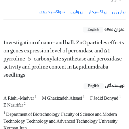
بیان ژن
پراکسیداز
پرولین
نانواکسید روی
عنوان مقاله
English
Investigation of nano- and balk ZnO particles effects
on genes expression level of peroxidase and Δ1-
pyrroline-5-carboxylate synthetase and peroxidase
activity and proline content in Lepidiumdraba
seedlings
نویسندگان
English
1
1
1
A Riahi-Madvar
M Ghazizadeh Ahsaei
F Jadid Bonyad
2
E Nasirifar
1
Department of Biotechnology, Faculty of Science and Modern
Technology, Technology and Advanced Technology University,
Kerman, Iran