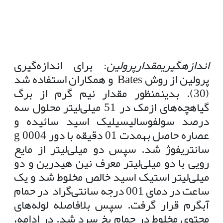
اندازه
گیری
مقدار
پرولین
: برای اندازه‌گیری
پرولین از روش Bates و همکاران استفاده شد
(30). بدینمنظور مقدار نیم گرم از برگ
گیاهچه‌های ازمک در 51 میلی‌لیتر محلول سه
درصد سولفوسالیسیلیک اسید سائیده و
عصاره حاصل بهمدت 01 دقیقه با دور g 0004
سانتریفوژ شد. سپس دو میلی‌لیتر از مایع
رویی با دو میلی‌لیتر معرف نین هیدرین و دو
میلی‌لیتر استیک اسید خالص مخلوط شد و یک
ساعت در دمای 001 درجه سانتی‌گراد در حمام
آبگرم قرار گرفت. سپس بلافاصله لوله‌های
محتوی مخلوط در حمام یخ سرد شد. در ادامه،