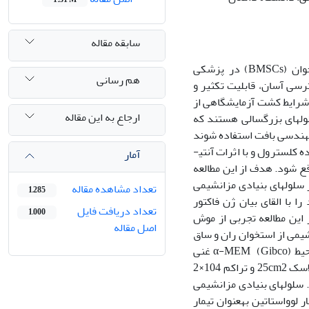
سابقه مقاله
در سال های اخیر استفاده از سلولهای بنیادی مزانشیمی مشتق از مغز استخوان (BMSCs) در پزشکی
هم رسانی
رسی آسان، قابلیت تکثیر و
ش در شرایط کشت آزمایشگاهی از
ارجاع به این مقاله
ول­های بزرگسالی هستند که
ر مهندسی بافت استفاده شوند
کلسترول و با اثرات آنتی­
آمار
قع شود. هدف از این مطالعه
روی لوواستاتین در سلول­های بنیادی مزانشیمی
تعداد مشاهده مقاله
1,285
با القای بیان ژن فاکتور
تعداد دریافت فایل
1,000
این مطالعه تجربی از موش
اصل مقاله
بنیادی مزانشیمی از استخوان ران و ساق
موش صحرایی استخراج و در محیط α-MEM کشت شد. BMSCsپس از استخراج در محیط α-MEM (Gibco) غنی
شده با 10 درصد سرم (Gibco) و پنی سیلین-استرپتومایسین (Gibco) یک درصد در فلاسک 25cm2 و تراکم 104×2
سلول­های بنیادی مزانشیمی
رومولار، 5 میکرومولار ، 10 میکرومولار و 15 میکرومولار لوواستاتین بهعنوان تیمار