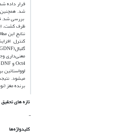
بررسی شد.
ن
ظرف کشت، این
Oct4 و GDNF در گروه لوواستاتین نسبت به گروه کنترل، گردید (05/0p<).
لوواستاتین بر
می­شود. نتیج
برنده مغز (نو
تازه های تحقیق
-
کلیدواژه‌ها