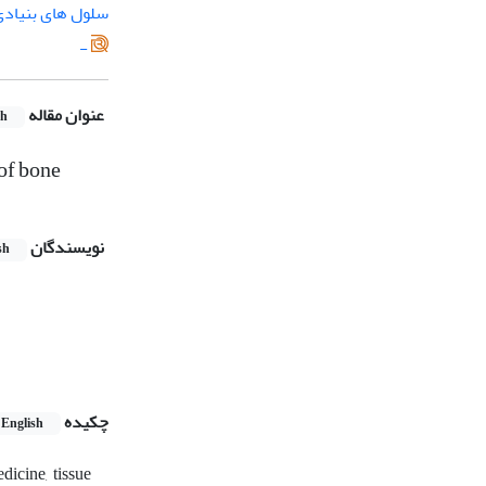
سلول های بنیاد
-
عنوان مقاله
sh
 of bone
نویسندگان
sh
چکیده
English
icine, tissue