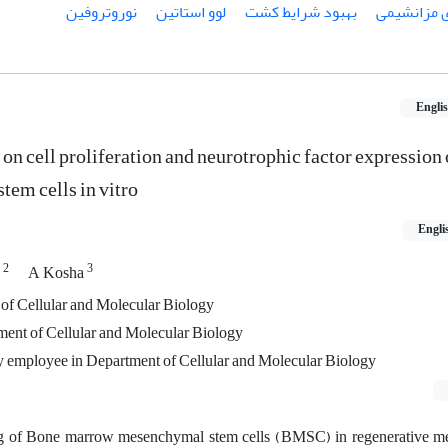
ی مزانشیمی
بهبود شرایط کشت
لوو استاتین
نوروتروفین
Engli
n on cell proliferation and neurotrophic factor expression
em cells in vitro
Engli
2
3
n
A Kosha
of Cellular and Molecular Biology
ment of Cellular and Molecular Biology
 employee in Department of Cellular and Molecular Biology
ng of Bone marrow mesenchymal stem cells (BMSC) in regenerative med