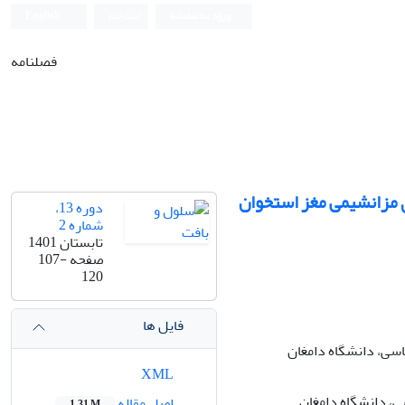
ورود به سامانه
ثبت نام
English
فصلنامه
ی مزانشیمی مغز استخوان
دوره 13،
شماره 2
تابستان 1401
صفحه
107-
120
فایل ها
سی، دانشگاه دامغان
XML
، دانشگاه دامغان
اصل مقاله
1.31 M