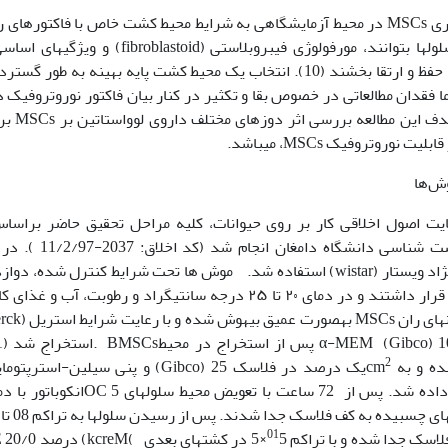
تکثیر و نگهداری MSCs در محیط آزمایشگاهی به شرایط محیط کشت خاص با فاک
تمایزی خود را حفظ و ارتقا بخشند (10). انتخاب یک محیط کشت پایه بهینه 
ا فقدان مطالعاتی در خصوص بقا و تکثیر در کنار بیان فاکتور نوروتروفیک در
وجود دارد
ت نوروتروفیک MSCs، می­باشد.
وش‌ها
یت اصول اخلاقى کار بر روى حیوانات، کلیه مراحل تحقیق حاضر براساس
دانشکده زیست شناسی 
صحرایی بالغ نژاد ویستار (wistar) استفاده شد. موش ها تحت شرایط کنترل 
ساعت تاریکی قرار داشتند و در دمای ۲۰ تا ۲۵ درجه سان‪
2
کشت داده شده و به
درصد سرم (Gibco) و پنی سیلین-استرپتومایسین (Gibco) یک درصد در فلاسک 25cm
OC 5 درصد انتقال داده شد. پس از 72 ساعت با تعویض محیط سلول­های
انکوباتور با دمای 37 درجه سان
01
 درصد (kcreM( سلول­ها از کف فلاسک جدا شده و با تراکم
5×5 در کشت­های بعدی