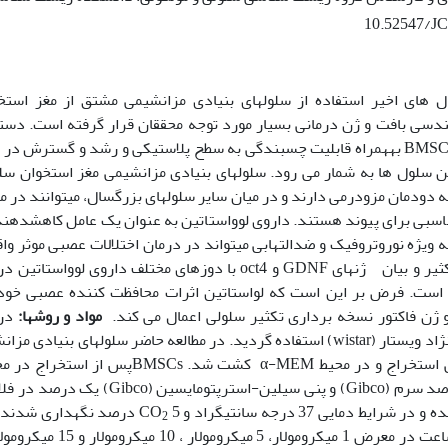
10.52547/JC
ندسی بافت و ژن درمانی بسیار مورد توجه محققان قرار گرفته است. دست
ظرفیت تمایز BMSC بههمراه قابلیت چسبندگی به سطح پلاستیکی و رشد و گستر
ن سلول ها به شمار می رود. سلول­های بنیادی مزانشیمی مغز استخوان سل
 به دودمان مزودرمی دارند و در میان سایر سلول­های بزرگسال، می­توانند د
سبی برای پیوند هستند. داروی لوواستاتین به عنوان یک عامل کاهش­دهنده 
 ویژه نوروتروفیک و ضد­التهابی می­تواند در درمان اختلالات عصبی موثر وا
بررسی بقا، تکثیر و بیان ژن­های GDNF و oct4 با دوزهای مختلف دا
است. فرض بر این است که لواستاتین اثرات محافظت کننده عصبی خود را 
 ژن فاکتور نسخه برداری تکثیر سلولی اعمال می کند.
مواد و روش­ها:
در 
صحرایی بالغ نژاد ویستار (wistar) استفاده گردید. در مطالعه حاضر سلول­های 
ایط دمایی 37 درجه سانتیگراد و CO
5 درصد نگهداری شدند. 
2
به مدت 24 ساعت در معرض 1 میک