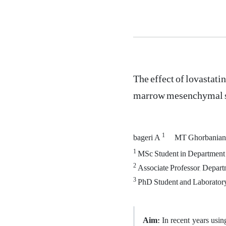
The effect of lovastati
marrow mesenchymal st
1
bageri A
MT Ghorbania
1
MSc Student in Department 
2
Associate Professor, Depart
3
PhD Student and Laboratory
Aim:
In recent years usi