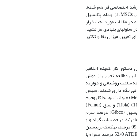
تورهای رشد اختصاصی فراهم شده،
نیاز دارد تا سلول­ها بتوانند، مورفولوژی فیبروبلاستی (fibroblastoid) و ویژگی­های اساسی MSCs، از جمله پتانسیل
به طور گسترده در مقالات مورد بحث قرار
 سلول­­های بنیادی مزانشیم
. هدف این مطالعه بررسی اثر دوزهای مختلف داروی لوواستاتین بر MSCs برای تعیین میزان بقا و تکثیر
 دستور کار کمیته اخلاقی
دانشگاه دامغان انجام شد (کد اخلاق: 2037-11/2/97 ). در این مطالعه تجربی از موش
شده، دوازده ساعت روشنائی و دوازده
تیگراد و رطوبت، آب و غذای کافی نگه داری شدند. سپس
حیوانات توسط کلروفرم (Merck) به­صورت عمیق بیهوش شده و با رعایت شرایط استریل MSCs از مغز استخوان­های ران
(Femur) و ساق (Tibia) استخراج شد (11). BMSCsپس از استخراج در محیط α-MEM (Gibco) غنی شده با 10
تیگراد و
2
شناور از سلول­های چسبیده به کف فلاسک جدا شدند. پس از رسیدن سلول­ها به تراکم 08 تا 09 درصد، به­کمک تریپسین