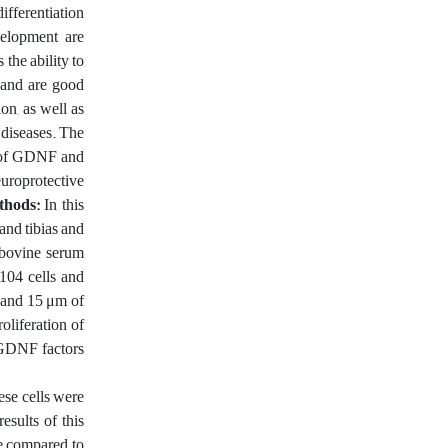
ifferentiation
velopment are
the ability to
g and are good
on, as well as
c diseases. The
on of GDNF and
uroprotective
thods:
In this
and tibias and
 bovine serum
 104 cells and
 and 15 μm of
oliferation of
d GDNF factors
ese cells were
esults of this
se compared to