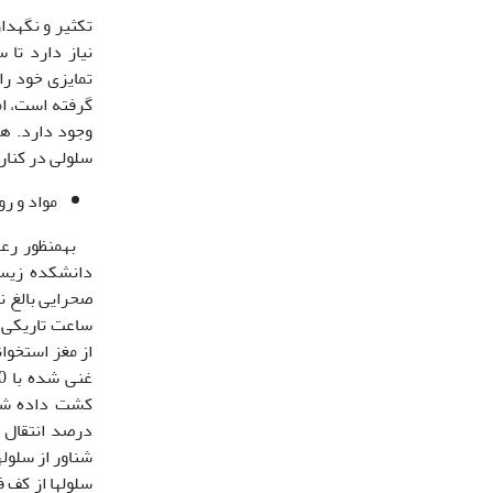
گرفته است، ام
سلولی در کنار قابلی
مواد و ر
به­منظور رعا
52/0 درصد همراه با ATDE 20/0