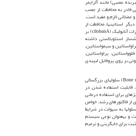
­برنده عصبی) مانند آلزایمر
ی التهابی قادر به محافظت از عصب
و عضلانی لازم و مفید است.
یگر استاتین­ها، محافظت از
عصب، ایمن­سازی و ضد التهاب بودن آنهاست ( 1 و 2). گزارش شده است که استاتین­ها اثرات آنابولیک (cilobanA) بر
یش­ساز استئوبلاستی داشته
ین، پراواستاتین و سیمواستاتین،
وواستاتین، پراواستاتین،
اوتی بر روی پروفایل لیپیدی
سلول­های بنیادی مزانشیمی مغز استخوان (Bone marrow mesenchymal stem cells - BMSCs) سلول­های بزرگسالی
، قابلیت استفاده شدن در
ژه­ای برای استفاده درمانی
ی از فاکتورهای رشد، خواص
لول­ها به سهولت در شرایط
است و بهعنوان نوعی سیستم
ثبت برای جایگزینی و ترمیم