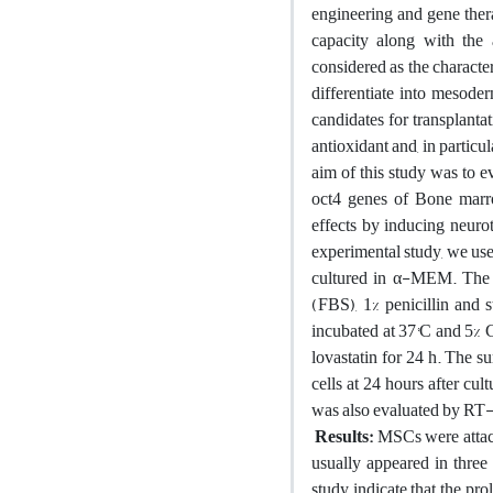
engineering and gene ther
capacity along with the 
considered as the characte
differentiate into mesoder
candidates for transplanta
antioxidant and, in particu
aim of this study was to e
oct4 genes of Bone marro
effects by inducing neurot
experimental study, we use
cultured in α-MEM. The 
(FBS), 1% penicillin and 
incubated at 37°C and 5%
lovastatin for 24 h. The s
cells at 24 hours after c
was also evaluated by R
Results:
MSCs were attache
usually appeared in three 
study indicate that the pr