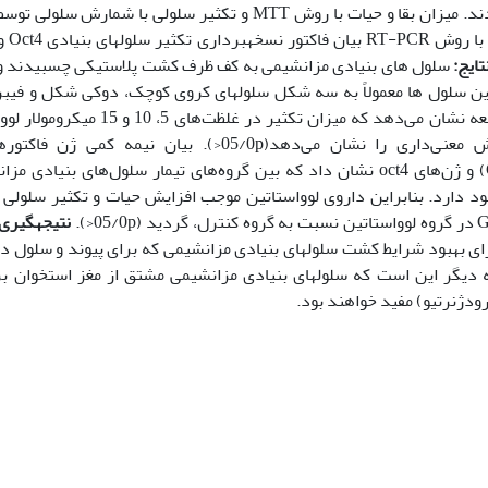
تایج:
سلول های بنیادی مزانشیمی به کف ظرف کشت پلاستیکی چسبیدند و
 سلول ها معمولاً به سه شکل سلول­های کروی کوچک، دوکی شکل و فیبر
نتایج این مطالعه نشان می‌دهد که میزان 
کنترل افزایش معنی‌داری را نشان می‌دهد(05/0p<). بیان
گلیال(GDNF) و ژن‌های oct4 نشان داد که بین گروه‌های تیمار سلول‌های بن
نتیجه­گیری:
ای بهبود شرایط کشت سلول­های بنیادی مزانشیمی که برای پیوند و سلول درما
ه دیگر این است که سلول­های بنیادی مزانشیمی مشتق از مغز استخوان برا
رودژنرتیو) مفید خواهند بود.