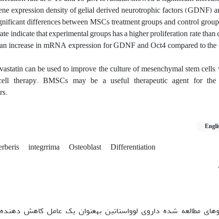
ene expression density of gelial derived neurotrophic factors (GDNF) 
ignificant differences between MSCs treatment groups and control group
 rate indicate that experimental groups has a higher proliferation rate than
 an increase in mRNA expression for GDNF and Oct4 compared to the 
ovastatin can be used to improve the culture of mesenchymal stem cells,
 cell therapy. BMSCs may be a useful therapeutic agent for the 
rs.
Engli
rberis
integrrima
Osteoblast
Differentiation
ای مطالعه شده داروی لوواستاتین بهعنوان یک عامل کاهش دهنده ک