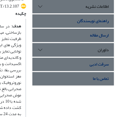
T/13.2.107
اطلاعات نشریه
چکیده
راهنمای نویسندگان
هدف:
بازساختی، مه
ارسال مقاله
ویژگی های ای
داوران
توانایی تمایز
و کاندیدای منا
اکسیدانت و به
سرقت ادبی
مغز استخوان 
تماس با ما
نوروتروفیک و
کشت داده شده و در شر