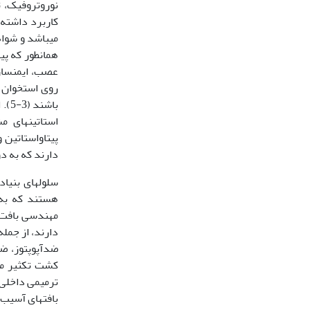
نوروتروفیک، تع
می­باشد و شوا
همانطور که پی
روی استخوان د
باش
استاتین­های 
پیتاواستاتین و
دارند که به دو
هستند که به 
مهندسی بافت ر
دارند، از جمل
ضد­آپوپتوز، ض
کشت تکثیر می­
ترمیمی داخلی 
بافت­های آسیب دی