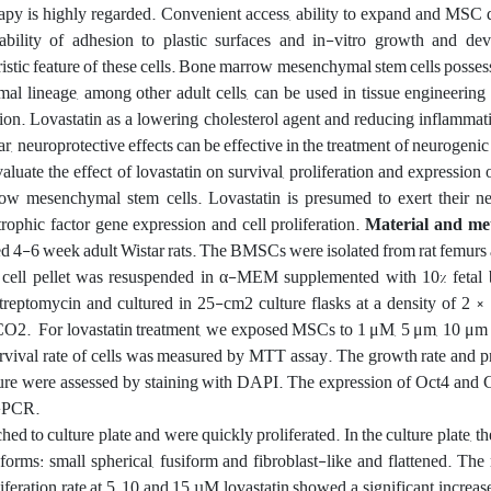
apy is highly regarded. Convenient access, ability to expand and MSC d
ability of adhesion to plastic surfaces and in-vitro growth and de
ristic feature of these cells. Bone marrow mesenchymal stem cells possess 
mal lineage, among other adult cells, can be used in tissue engineerin
tion. Lovastatin as a lowering cholesterol agent and reducing inflammati
lar, neuroprotective effects can be effective in the treatment of neurogeni
valuate the effect of lovastatin on survival, proliferation and expressi
w mesenchymal stem cells. Lovastatin is presumed to exert their ne
rophic factor gene expression and cell proliferation.
Material and me
d 4-6 week adult Wistar rats. The BMSCs were isolated from rat femurs 
cell pellet was resuspended in α-MEM supplemented with 10% fetal
streptomycin and cultured in 25-cm2 culture flasks at a density of 2 ×
 CO2. For lovastatin treatment, we exposed MSCs to 1 μM, 5 μm, 10 μm
urvival rate of cells was measured by MTT assay. The growth rate and pr
ulture were assessed by staining with DAPI. The expression of Oct4 an
T-PCR.
d to culture plate and were quickly proliferated. In the culture plate, th
forms: small spherical, fusiform and fibroblast-like and flattened. The r
oliferation rate at 5, 10 and 15 µM lovastatin showed a significant increa