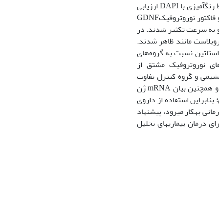
قرار داده شدند. میزان بقا و حیات با روش MTT و تکثیر سلولی با شمارش سلولی توسط رنگ­آمیزی با DAPI ارزیابی
شد. همچنین با روش RT-PCR بیان فاکتور نسخه­برداری تکثیر سلول­های بنیادی Oct4 و فاکتور نوروتروفیکGDNF
 به سرعت تکثیر شدند. در
وبلاست مانند ظاهر شدند.
تکثیر در غلظت‌های 5، 10 و 15 میکرومولار لوواستاتین نسبت به گروه‌های
 نیمه کمی ژن فاکتورهای نوروتروفیک مشتق از
یادی مزانشیمی و گروه کنترل تفاوت
معنی‌داری وجود دارد. بنابراین داروی لوواستاتین موجب افزایش حیات و تکثیر سلولی و همچنین بیان mRNA ژن
بنابراین استفاده از داروی
نی به­کار می­رود، پیشنهاد
ی درمان بیماری­های تحلیل