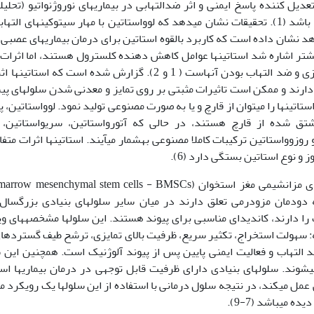
دیل کننده پاسخ ایمنی و اثر ضد­التهابی در بیماری­های نوروژنواتیو (تحلیل
کاربرد داشته باشد (1). تحقیقات نشان می­دهد که لوواستاتین با مهار سیتوکین­ها
هد نشان داده است که کاربرد بالقوه استاتین برای درمان بیماری­های عصبی 
ش­تر اشاره شد استاتین­ها عوامل کاهش دهنده کلسترول هستند، اما اثرات د
ارند و ممکن است تاثیرات مثبتی بر روی تمایز و معدنی شدن سلول­های پ
ند (3-5). استاتین­ها را می­توان از قارچ و یا به صورت مصنوعی تولید نمود. لوواستات
مشتق شده از قارچ هستند، در حالی که آتورواستاتین، سریواستاتین، فل
 روزوواستاتین ترکیبات کاملا مصنوعی به­شمار می­آیند. استاتین­ها اثرات متف
ز و نوع استاتین بستگی دارد (6).
دودمان مزودرمی تعلق دارند در میان سایر سلول­های بنیادی بزرگسال
ا دارند، کاندیدای مناسبی برای پیوند هستند. این سلول­ها مشخصه­های وی
ه: سهولت استخراج، تکثیر سریع، ظرفیت بالای تمایزی، ترشح طیف گسترده­ا
د التهاب و فعالیت ایمنی پایین پس از پیوند آلوژنیک است. همچنین این س
شوند. سلول­های بنیادی دارای ظرفیت قابل توجهی در درمان بیماری­ها 
عمل می­کند، در نتیجه سلول درمانی با استفاده از این سلول­ها یک رویکرد م
ده می­باشد (7-9).