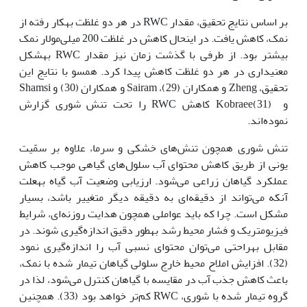
بر اساس نتایج تحقیق، مقدار RWC در هر دو غلظت به‏کار رفته از
نمک، کاهش یافت. در این‏حال کاهش در غلظت 200 میلی‌مولار نمک
بیشتر بود. از طرفی با گذشت زمان نیز مقدار RWC به‏شکل
معنی‏داری در هر دو غلظت کاهش پیدا کرد. هم‏سو با نتایج این
تحقیق، Zheng و همکاران (29)، Sairam و همکاران (30) و Shamsi
و Kobraee(31) کاهش RWC را تحت تنش شوری گزارش
نموده‌اند.
تنش شوری همچون تنش‌های خشکی و سرما، علاوه بر سمّیت
یونی از طریق کاهش محتوای آب سلول‌های گیاهی موجب کاهش
عملکرد گیاهان زراعی می‌شود. ارزیابی وضعیت آب گیاه به‏علت
آنکه می‌تواند از دقیقه‌ای به دقیقه دیگر متغییر باشد، بسیار
مشکل است. چرا که باید عواملی همچون هدایت روزنه‌ای، شرایط
فیزیومتریک و فشار محیط رشد به‏طور دقیق اندازه‌گیری شوند. در
مقابل به‏راحتی می‌توان محتوای نسبی آب را اندازه‌گیری نمود
(32). افزایش املاح محیط خارج سلولی گیاهان تیمار شده با نمک،
باعث کاهش جذب آب در مقایسه با گیاهان کنترل می‌شود، لذا در
گروه تیمار شده با شوری، RWC کم‌تر خواهد بود (33). همچنین