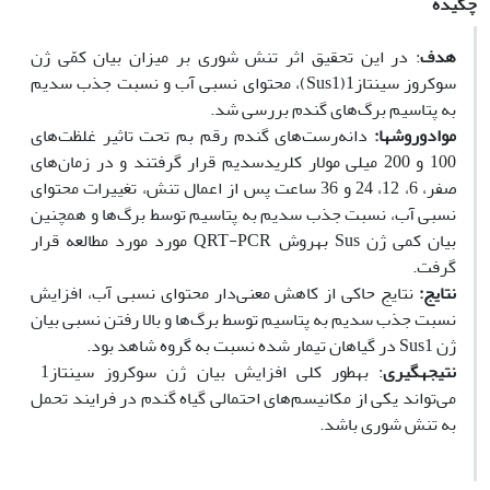
چکیده
هدف
: در این تحقیق اثر تنش شوری بر میزان بیان کمّی ژن
سوکروز سینتاز1(Sus1)، محتوای نسبی آب و نسبت جذب سدیم
به پتاسیم برگ‌های گندم بررسی شد.
مواد
و
روش‏ها
:
دانه‌رست‌های گندم رقم بم تحت تاثیر غلظت‌های
100 و 200 میلی مولار کلریدسدیم قرار گرفتند و در زمان‌های
صفر، 6، 12، 24 و 36 ساعت پس از اعمال تنش، تغییرات محتوای
نسبی آب، نسبت جذب سدیم به پتاسیم توسط برگ‌ها و همچنین
بیان کمی ژن Sus به‏روش QRT-PCR مورد مورد مطالعه قرار
گرفت.
نتایج
:
نتایج حاکی از کاهش معنی‌دار محتوای نسبی آب، افزایش
نسبت جذب سدیم به پتاسیم توسط برگ‌ها و بالا رفتن نسبی بیان
ژن Sus1 در گیاهان تیمار شده نسبت به گروه شاهد بود.
نتیجه
گیری
: به‏طور کلی افزایش بیان ژن سوکروز سینتاز1
می‌تواند یکی از مکانیسم‌های احتمالی گیاه گندم در فرایند تحمل
به تنش شوری باشد.