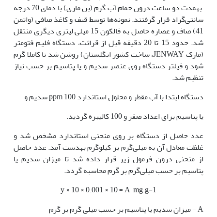
به‏مدت دو ساعت درون حمام آب گرم (بن ماری) با دمای 70 درجه
سانتی‌گراد قرار گرفتند. نمونه‌ها توسط قیف و کاغذ صافی (واتمن
41) صاف و عصاره حاصل به فالکون 15 میلی لیتری دیگری منتقل
شد. حدود 15 تا 20 دقیقه قبل از قرائت، دستگاه فلیم فتومتر
(مارک JENWAY، ساخت کشور انگلستان) روشن شد تا کاملا گرم
شود و فیلتر دستگاه روی عنصر سدیم و یا پتاسیم بر حسب نیاز
تنظیم ‌شد.
دستگاه ابتدا با آب مقطر و محلول استاندارد ppm 100 سدیم و
یا پتاسیم برای اعداد صفر و 100 کالیبره گردید.
عدد حاصل از دستگاه بر روی منحنی استاندارد مشخص شد و
غلظت معادل آن به میلی‌گرم بر کیلوگرم به‏دست آمد. عدد حاصل
از منحنی درون فرمول زیر قرار داده شد تا میزان سدیم یا
پتاسیم بر حسب میلی‌گرم بر گرم محاسبه ‌گردد.
y × 10 × 0.001 × 10 = A mg.g-1
A = میزان سدیم یا پتاسیم بر حسب میلی گرم بر گرم