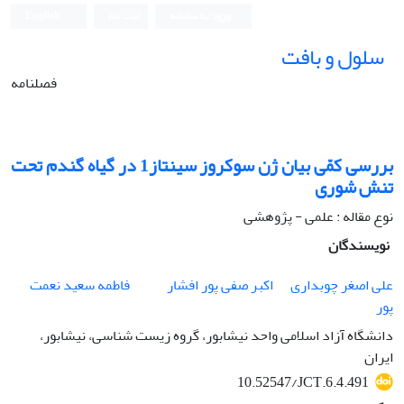
ورود به سامانه
ثبت نام
English
سلول و بافت
فصلنامه
بررسی کمّی بیان ژن سوکروز سینتاز1 در گیاه گندم تحت
تنش شوری
نوع مقاله : علمی - پژوهشی
نویسندگان
علی اصغر چوبداری
اکبر صفی پور افشار
فاطمه سعید نعمت
پور
دانشگاه آزاد اسلامی واحد نیشابور، گروه زیست شناسی، نیشابور،
ایران
10.52547/JCT.6.4.491