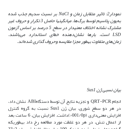
نمودار
2: تاثیر متقابل زمان و
NaCl
بر نسبت سدیم جذب شده
به‌یون پتاسیم توسط برگ‌ها. میانگین‏ها حاصل 3 تکرار و حروف غیر
مشترک نشانه اختلاف معنی‏دار در سطح 5 درصد بر اساس آزمون
LSD
است. بارها نشان‌دهنده خطای استاندارد می‌باشند.
زمان‌های متفاوت به‏طور مجزا مقایسه
و
حروف گذاری شده‌اند.
بیان نسبی ژن
Sus1
انجام QRT-PCR و تجزیه نتایج آن توسط دستگاهABI نشان داد،
در هر دو سطح شوری، بیان ژن Sus1 نسبت به گروه کنترل
افزایش معنی‌داری (001/0p<)داشت. افزایش بیان، 6 ساعت بعد
از اعمال تنش، در هر دو غلظت مورد مطالعه رخ داد به‏طوری‏که
گیاه‏چه‌های تیمار شده با نمک 100 میلی‌مولار افزایش بیان 33/2