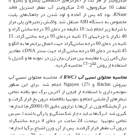
غلظت 10 میکرومول، 2/6 میکرولیتر آب مقطر استریل فاقد
RNase، بود که پس از آماده و لود شدن در چاهک‌های پلیت
مخصوص به دستگاه ABI منتقل شد. واکنش زنجیره‌ای پلی مراز
با شرایط زیر انجام شد: 10 دقیقه در دمای 95 درجه سانتی گراد و
40 تکرار با چرخه‏های 15 ثانیه دردمای 95 درجه سانتی گراد، 15
ثانیه در دمای 60 درجه سانتی‌گراد جهت اتصال پرایمرها به الگو و
45 ثانیه در دمای 60 درجه سانتی گراد جهت سنتز cDNA. مقادیر
بیان کمی ژن با مقایسه بین میزان بیان ژن در نمونه ها و کنترل با
-
∆∆CT
استفاده از روش
2 محاسبه گردید.
محاسبه محتوای نسبی آب (
RWC
):
محاسبه
ﻣﺤﺘﻮای ﻧﺴﺒﻲ
آب
به‏روش Ritchie و Nguyen (27) انجام شد. برای این منظور
نمونه‌برداری با استفاده از قیچی از آخرین برگ نمو یافته تمامی
تیمارهای آزمایشی انجام و نمونه­ها بلافاصله درون یخ قرار گرفت و
در آزمایشگاه وزن تر آن‌ها با ترازوی دقیق (0001/0گرم) اندازه­
گیری شد (برگ‌ها نباید دچار شکستگی و پارگی باشند). سپس
تمامی نمونه­‏ها به‏مدت 24 ساعت در دمای 4 درجه سانتی­‎گراد
درون آب مقطر قرار ‌گرفتند. پس از آن، وزن اشباع برگ­ها اندازه­