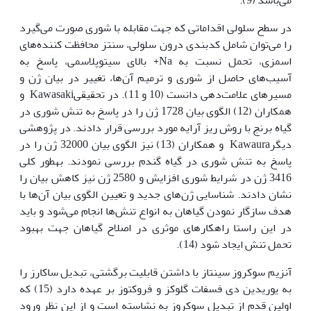
در سطح سلولی اقداماتی که جهت مقابله با شوری صورت می‌گیرد
را می‌توان شامل کد‌بندی درون سلولی، سنتز محافظت کننده‌های
اسمزی، تحمل نسبت به Na+ بالای سیتوپلاسمی، پاسخ به
آسیب‌های حاصل از شوری و ترمیم آن‌ها، تغییر در بیان ژن و
مسیرهای علامت‌دهی دانست (10 و 11). در تحقیقیKawasaki و
همکاران (12) الگوی بیان 1728 ژن را در پاسخ به تنش شوری در
گیاه برنج با روش ریز آرایه مورد بررسی قرار دادند. در پژوهشی
دیگرKawaura و همکاران (13) نیز الگوی بیان 32000 ژن را در
پاسخ به تنش شوری در گیاه گندم بررسی نمودند. به‏طور کلی
3416 ژن در شرایط شوری افزایش و 2580 ژن نیز کاهش بیان را
نشان دادند. شناسایی ژن‌های جدید و تعیین الگوی بیان آن‌ها با
هدف سازگار نمودن گیاهان به انواع تنش‌ها انجام می‌شود و باید
در این راستا راه‏کارهای موثری در اصلاح گیاهان جهت بهبود
تحمل تنش ایجاد شود (14).
آنزیم سوکروز سینتاز با داشتن قابلیت برگشتی، تبدیل ساکارز را
به یوریدین دی فسفات گلوکز و فروکتوز بر عهده دارد (15) که
اولین قدم از تبدیل سوکروز به نشاسته است و از این نظر ورود