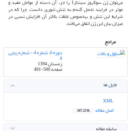
می‌توان ژن سوکروز سینتاز1 را جزء آن دسته از عوامل مفید و
موثر در فرایند تحمل گندم به تنش شوری دانست. چرا که در
شرایط این تنش و به‏خصوص غلظت بالاتر آن افزایش نسبی در
میزان بیان این ژن اتفاق می‌افتد.
مراجع
دوره 6، شماره 4 - شماره پیاپی
4
زمستان 1394
صفحه
491-500
فایل ها
XML
اصل مقاله
347.23 K
سابقه مقاله