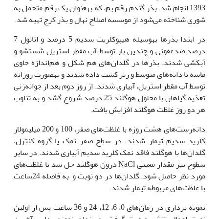
1393 انجام شد. بذر گندم رقم بم، که به‏عنوان یک رقم متحمل به
شوری شناخته می‌شود از موسسه اصلاح نهال و بذر کرج تهیه شد.
در ابتدا بذرها به‏وسیله هیپوکلریت سدیم 5 درصد و اتانول 7
درصد ضدعفونی و چندین بار توسط آب مقطر استریل شستشو و
آبکشی شدند. بذرها در گلدان‌های هم شکل و هم‌اندازه حاوی
ماسه با دانه‌های متوسط و ریز کشت داده شدند و به‏صورت روزانه
توسط آب مقطر استریل، آبیاری شدند. از روز دوم بعد از جوانه‌زنی
تعذیه گیاهان با محلول هوگلند 25 درصد شروع گشد و به تناوب
هر دو روز غلظت هوگلند افزایش ‌یافت.
دانه‌رست‌‌های هشت روزه با غلظت‌های صفر، 100 و 200 میلی‏مولار
کلرید سدیم تیمار شدند. در سطح صفر نمک یا گروه کنترل،
گلدان‌ها با هوگلند فاقد نمک کلرید سدیم آبیاری شدند. در سایر
سطوح نیز مقدار معینی NaCl درون هوگلند حل شد تا غلظت‌های
مورد نظر حاصل شود. گلدان‌ها در دو نوبت و به ‌فاصله 24ساعت
با غلظت‌های مربوطه تیمار شدند.
نمونه برداری در زمان‌های 0، 6، 12، 24 و 36 ساعت پس از اولین
نوبت اعمال تنش، صورت گرفت. در زمان نمونه‌برداری آخرین