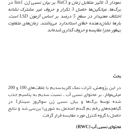
نمودار 3: تاثیر متقابل زمان و
NaCl
بر بیان نسبی ژن
Sus1
در
برگ‌ها. میانگین‌ها حاصل 3 تکرار و حروف غیر مشترک نشانه
اختلاف معنی‏دار در سطح 5 درصد بر اساس آزمون
LSD
است.
بارها نشان‌دهنده خطای استاندارد می‌باشند. زمان‌های متفاوت
به‏طور مجزا مقایسه و حروف گذاری شده‌اند
بحث
در این پژوهش، اثرات نمک کلریدسدیم با غلظت‌های 100 و 200
میلی‌مولار، بر محتوای نسبی آب ، نسبت سدیم به پتاسیم جذب
شده توسط برگ‌ها و بیان نسبی ژن سوکروز سینتاز1 در
گیاه‏چه‌های رقم بم گندم (متحمل به شوری) بررسی شد و نتایج
حاصل با گروه کنترل مورد مقایسه قرار گرفت.
محتوای نسبی آب (
RWC
)