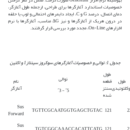
خصوصیات استاندارد آغازگرها برای طراحی، ازجمله طول آغازگر،
دمای اتصال، درصد G و C، ایجاد دایمرهای احتمالی و لوپ یا حلقه
در درون هریک از آغازگرها و نیز ΔG مناسب، آغازگرها با نرم
افزارهای On-Line، مجدد مورد بررسی قرار گرفتند.
جدول
1
: توالی و خصوصیات آغازگرهای سوکروز سینتاز1 و اکتین
طول
توالی
طول
قطعه
نام
وکلئوتیدی
سنتز
آغازگر
5´ - 3´
شده
Sus
TGTTCGCAATGGTGAGCTGTAC
121
2
Forward
Sus
TGTCGGCAAACCACATTCATG
121
2