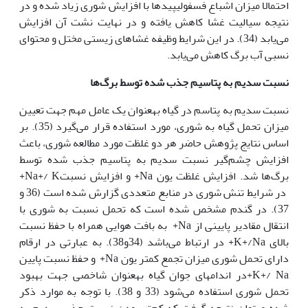
احتمالا میزان اشباع فسفولیپیدها با افزایش شوری زیاد شده و در
نتیجه سیالیت غشا کاهش یافته و در نهایت نشت آن افزایش
می‌یابد (34). در این شرایط وظیفه غشاهای زیستی مختل و محتوای
نسبی آب برگ کاهش می‌یابد.
نسبت سدیم به پتاسیم جذب شده توسط برگ‌ها
نسبت سدیم به پتاسم در گیاه به‏عنوان یک عامل مهم جهت تعیین
میزان تحمل گیاه به شوری، مورد استفاده قرار می‌گیرد (35). بر
اساس نتایج پژوهش حاضر هر دو غلظت مورد مطالعه شوری، باعث
افزایش چشم‌گیر نسبت سدیم به پتاسیم جذب شده توسط
برگ‌ها شد. افزایش غلظت یون Na+ و افزایش نسبتNa+/ K+
در شرایط تنش شوری در منابع متعددی گزارش شده است (36 و
37). در گندم مشخص شده است که تحمل نسبت به شوری با
انتقال مقادیر پایینی از Na+ به بافت هوایی همراه با حفظ نسبت
بالای K+/Na+ در ارتباط می‌باشد (34و38). به عبارتی در ارقام
دارای تحمل شوری میزان تجمع کمتر یون Na+ و حفظ نسبت پایین
K+/ Na+در اندام‏های جوان گیاه به‏عنوان شاخصی جهت بهبود
تحمل شوری استفاده می‌شود (33 و 38). با توجه به موارد ذکر
شده می‏توان نتیجه گرفت که کم‌تر بودن نسبت جذب سدیم به