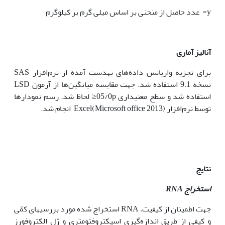
y= عدد حاصل از منحنی بر اساس میلی گرم بر کیلوگرم
آنالیز آماری
برای تجزیه واریانس داده‌های به‏دست آمده از نرم‌افزار SAS
نسخه 9.1 استفاده شد. جهت مقایسه میانگین‌ها از آزمون LSD
استفاده شد و سطح معنی‏داری 05/0p≤ لحاظ شد. رسم نمودارها
توسط نرم‌افزار (Microsoft office 2013)Excel انجام شد.
نتایج
استخراج
RNA
جهت اطمینان از کیفیت، RNA استخراج شده مورد بررسى‏هاى کمّى
و کیفى از طریق اندازه‌گیرى اسپکتروفتومترى و ژل الکتروفورز