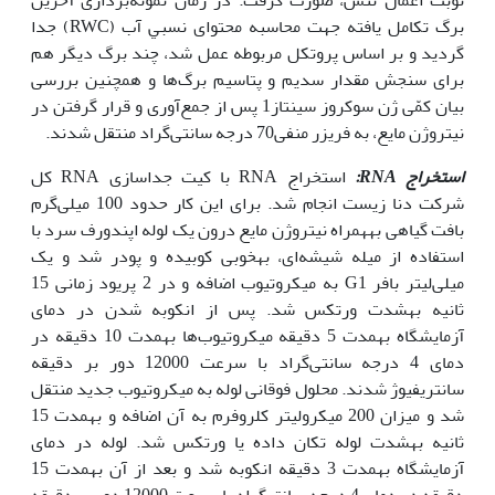
برگ تکامل یافته جهت محاسبه ﻣﺤﺘﻮای ﻧﺴﺒﻲ آب (RWC) جدا
گردید و بر اساس پروتکل مربوطه عمل شد، چند برگ دیگر هم
برای سنجش مقدار سدیم و پتاسیم برگ‌ها و همچنین بررسی
بیان کمّی ژن سوکروز سینتاز1 پس از جمع‌آوری و قرار گرفتن در
نیتروژن مایع، به فریزر منفی70 درجه سانتی‌گراد منتقل شدند.
استخراج
RNA
:
استخراج RNA با کیت جداسازی RNA کل
شرکت دنا زیست انجام شد. برای این کار حدود 100 میلی‌گرم
بافت گیاهی به‏همراه نیتروژن مایع درون یک لوله اپندورف سرد با
استفاده از میله شیشه‌ای، به‏خوبی کوبیده و پودر شد و یک
میلى‌لیتر بافر G1 به میکروتیوب اضافه و در 2 پریود زمانى 15
ثانیه به‏شدت ورتکس شد. پس از انکوبه شدن در دماى
آزمایشگاه به‏مدت 5 دقیقه میکروتیوب‌ها به‏مدت 10 دقیقه در
دماى 4 درجه سانتى‌گراد با سرعت 12000 دور بر دقیقه
سانتریفیوژ شدند. محلول فوقانى لوله به میکروتیوب جدید منتقل
شد و میزان 200 میکرولیتر کلروفرم به آن اضافه و به‏مدت 15
ثانیه به‏شدت لوله تکان داده یا ورتکس شد. لوله در دماى
آزمایشگاه به‏مدت 3 دقیقه انکوبه شد و بعد از آن به‏مدت 15
دقیقه در دماى 4 درجه سانتى‏گراد با سرعت 12000 دور بر دقیقه