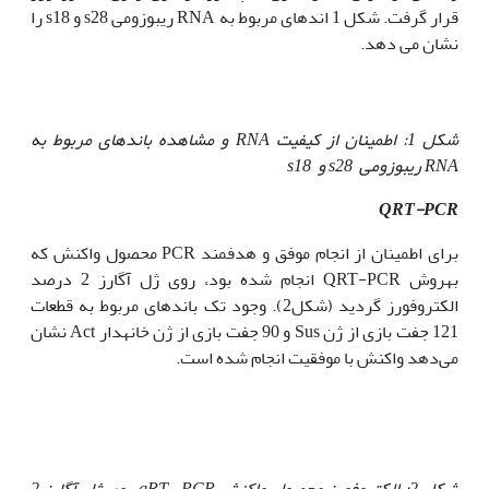
قرار گرفت. شکل 1 اندهای مربوط به RNA ریبوزومی s28 و s18 را
نشان می دهد.
شکل
1
: اطمینان از کیفیت
RNA
و مشاهده باندهای مربوط به
RNA
ریبوزومی
s
28 و
s
18
QRT-PCR
برای اطمینان از انجام موفق و هدفمند PCR محصول واکنش که
به‏روش QRT-PCR انجام شده بود، روی ژل آگارز 2 درصد
الکتروفورز گردید (شکل2). وجود تک باندهای مربوط به قطعات
121 جفت بازی از ژن Sus و 90 جفت بازی از ژن خانه‏دار Act نشان
می‌دهد واکنش با موفقیت انجام شده است.
شکل
2
: الکتروفورز محصول واکنش
qRT – PCR
روی ژل آگارز 2