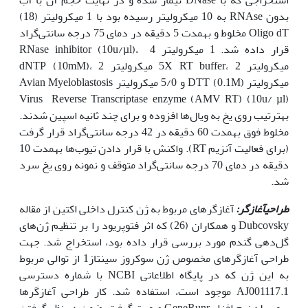
بدون RNAse به 10 میکرولیتر رسیده بود با 1 میکرولیتر (18)
Oligo dT مخلوط و به‏مدت 5 دقیقه در دمای 75 درجه سانتی‌گراد
قرار داده شد. 1 میکرولیتر RNase inhibitor (10u/µl)، 4
میکرولیتر 5X RT buffer، 2 میکرولیتر dNTP (10mM)، 2
میکرولیتر DTT (0.1M) و 5/0 میکرولیتر Avian Myeloblastosis
Virus Reverse Transcriptase enzyme (AMV RT) (10u/ µl)
به‏ترتیب روی یخ به ویال‌ها افزوده و برای چند ثانیه اسپین ‌شدند.
مخلوط فوق به‏مدت 60 دقیقه در 42 درجه سانتی‌گراد قرار گرفت
(برای فعالیت آنزیم RT). واکنش با قرار دادن تیوب‌ها به‏مدت 10
دقیقه در دمای 70 درجه سانتی‌گراد متوقف و نمونه روی یخ سرد
‌شد.
طراحی
آغازگر:
آغازگرهای مربوط به ژن کنترل داخلی اکتین از مقاله
Dubcovsky و همکاران (26) که اثر فتوپریود را بر تنظیم ژن‌های
گل‌دهی گندم مورد بررسی قرار داده بود، استخراج شد. جهت
طراحی آغازگرهای مخصوص ژن سوکروز سینتاز1 از توالی مربوط
به‌ این ژن که در پایگاه اطلاعاتی NCBI با شماره دسترسی
AJ001117.1 موجود است، استفاده شد. کار طراحی آغازگرها
به‏وسیله نرم افزار GeneRunr صورت گرفت. ضمن در نظر گرفتن