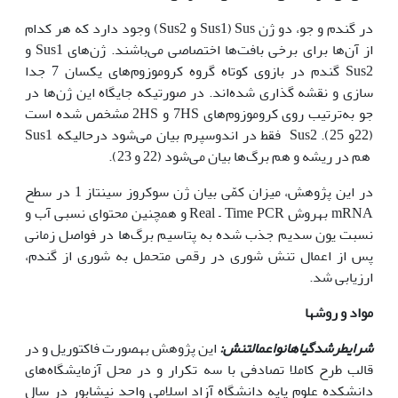
در گندم و جو، دو ژن Sus (Sus1 و Sus2) وجود دارد که هر کدام
از آن‌ها برای برخی بافت‌ها اختصاصی می‌باشند. ژن‌های Sus1 و
Sus2 گندم در بازوی کوتاه گروه کروموزوم‌های یکسان 7 جدا
سازی و نقشه گذاری شده‌اند. در صورتی‏که جایگاه این ژن‌ها در
جو به‌ترتیب روی کروموزوم‌های 7HS و 2HS مشخص شده است
(22و 25). Sus2 فقط در اندوسپرم بیان می‌شود درحالی‏که Sus1
هم در ریشه و هم برگ‌ها بیان می‌شود (22 و 23).
در این پژوهش، میزان کمّی بیان ژن سوکروز سینتاز 1 در سطح
mRNA به‏روش Real – Time PCR و همچنین محتوای نسبی آب و
نسبت یون سدیم جذب شده به پتاسیم برگ‌ها در فواصل زمانی
پس از اعمال تنش شوری در رقمی متحمل به شوری از گندم،
ارزیابی شد.
مواد و روش‏ها
شرایط
رشد
گیاهان
و
اعمال
تنش:
این پژوهش به‏صورت فاکتوریل و در
قالب طرح کاملا تصادفی با سه تکرار و در محل آزمایشگاه‌های
دانشکده علوم پایه دانشگاه آزاد اسلامی واحد نیشابور در سال