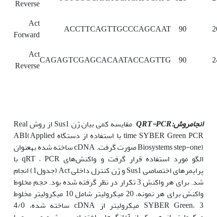
Reverse
Act
ACCTTCAGTTGCCCAGCAAT
90
2
Forward
Act
CAGAGTCGAGCACAATACCAGTTG
90
2
Reverse
انجام
روش
:QRT-PCR
مقایسه کمی بیان ژن‌ Sus1 از روش Real
time SYBER Green PCR با استفاده از دستگاه ABI(Applied
Biosystems step-one) صورت گرفت. cDNA ساخته شده به‏عنوان
الگو مورد استفاده قرار گرفت و واکنش‌های qRT – PCR با
پرایمرهای اختصاصی Sus1 و ژن کنترل داخلی Act (جدول1) انجام
شد. برای هر واکنش 3 تکرار در نظر گرفته شده بود. حجم مخلوط
واکنش برای هر نمونه، 20 میکرولیتر شامل 10 میکرولیتر مخلوط
SYBER Green، 3 میکرولیتر از cDNA ساخته شده، 4/0
میکرولیتر از هر یک از آغازگرهای اختصاصی پیشرو و پسرو با