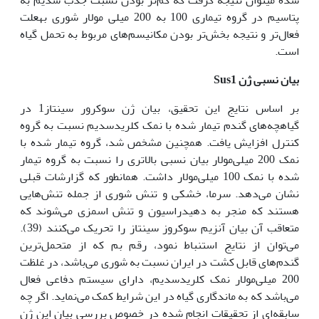
پتاسیم در گروه تیماری 100 به 200 میلی مولار شوری به‏علت
فعال‌تر و نتیجه بخش‌تر بودن مکانیسم‌های مربوط به تحمل گیاه
است.
بیان نسبی ژن
Sus1
بر اساس نتایج این تحقیق، بیان ژن سوکرور سینتاز1 در
گیاه‏چه‌های گندم تیمار شده با نمک کلریدسدیم نسبت به گروه
کنترل افزایش یافت. همچنین مشخص شد، گروه تیمار شده با
نمک 200 میلی‌مولار بیان نسبی بالاتری را نسبت به گروه تیمار
شده با نمک 100 میلی‌مولار داشت. همان‏طور که گزارشات قبلی
نشان می‌دهد. سرما، خشکی و تنش شوری از جمله تنش‌هایی
هستند که منجر به دهیدراسیون و تنش اسمزی می‌شوند که
متعاقب آن بیان آنزیم سوکروز سینتاز را تحریک می‌کنند (39).
می‌توان از نتایج استنباط نمود، رقم بم که از متحمل‌ترین
گندم‌های قابل کشت در ایران نسبت به شوری می‌باشد، در غلظت
200 میلی‌مولار نمک کلریدسدیم، دارای سیستم دفاعی فعال
می‌باشد که به ماندگاری گیاه در این شرایط کمک می‌نماید. اگر چه
سابقه‌ای از تحقیقات انجام شده در خصوص بررسی بیان این ژن