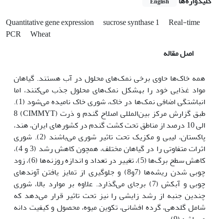
کلیدواژه‌ها
English
Quantitative gene expression
sucrose synthase 1
Real-time
PCR
Wheat
اصل مقاله
همه خاک‌ها حاوی برخی نمک‌های محلول در آب هستند. گیاهان
مواد غذایی خود را به‏شکل نمک‌های محلول جذب می‌کنند، اما
انباشتگی اضافی نمک‌ها در خاک، شوری خاک نامیده می‌شود (1).
طبق گزارش مرکز بین‌المللی‌ اصلاح‌ گندم‌ و ذرت‌ (CIMMYT) 8
الی 10 درصد از مناطق تحت کشت گندم در کشورهای ایران، هند،
پاکستان، لیبی و مکزیک تحت تاثیر شوری می‌باشند (2). شوری
اثرات متفاوتی را در گیاهان مختلف، همچون کاهش رشد (3 و 4)،
کاهش سطح برگ‌ها (5)، تغییر در تعداد و اندازه روزنه‌ها (6)، زود
چوبی ‌شدن ریشه‌ها (7و8) و جلوگیری از تمایز یافتن آوندهای
چوبی و آبکش (7) برجای می‌گذارد. علاوه بر موارد بالا، شوری
چندین جنبه از رشد زایشی را نیز تحت تاثیر قرار می‌دهد که
شامل گل‏دهی، گرده افشانی، تکوین میوه، محصول و کیفیت دانه
می‌باشد (9).