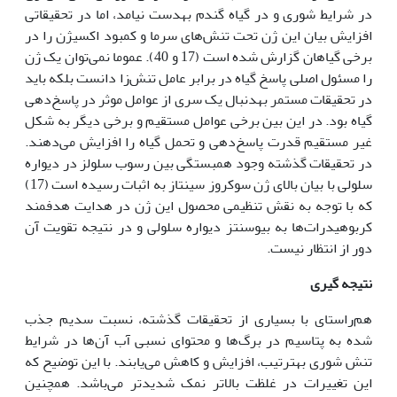
در شرایط شوری و در گیاه گندم به‏دست نیامد، اما در تحقیقاتی
افزایش بیان این ژن تحت تنش‌های سرما و کمبود اکسیژن را در
برخی گیاهان گزارش شده است (17 و 40). عموما نمی‌توان یک ژن
را مسئول اصلی پاسخ گیاه در برابر عامل تنش‌زا دانست بلکه باید
در تحقیقات مستمر به‏دنبال یک سری از عوامل موثر در پاسخ‌دهی
گیاه بود. در این بین برخی عوامل مستقیم و برخی دیگر به شکل
غیر مستقیم قدرت پاسخ‌دهی و تحمل گیاه را افزایش می‌دهند.
در تحقیقات گذشته وجود همبستگی بین رسوب سلولز در دیواره
سلولی با بیان بالای ژن سوکروز سینتاز به اثبات رسیده است (17)
که با توجه به نقش تنظیمی محصول این ژن در هدایت هدفمند
کربوهیدرات‌ها به بیوسنتز دیواره سلولی و در نتیجه تقویت آن
دور از انتظار نیست.
نتیجه گیری
هم‌راستای با بسیاری از تحقیقات گذشته، نسبت سدیم جذب
شده به پتاسیم در برگ‌ها و محتوای نسبی آب آن‌ها در شرایط
تنش شوری به‏ترتیب، افزایش و کاهش می‌یابند. با این توضیح که
این تغییرات در غلظت بالاتر نمک شدیدتر می‌باشد. همچنین