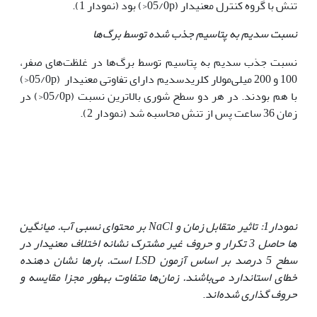
تنش با گروه کنترل معنی‏دار (05/0p<) بود (نمودار 1).
نسبت سدیم به پتاسیم جذب شده توسط برگ‌ها
نسبت جذب سدیم به پتاسیم توسط برگ‌ها در غلظت‌های صفر،
100 و 200 میلی‌مولار کلریدسدیم دارای تفاوتی معنی‏دار (05/0p<)
با هم بودند. در هر دو سطح شوری بالاترین نسبت (05/0p<) در
زمان 36 ساعت پس از تنش محاسبه شد (نمودار 2).
نمودار1: تاثیر متقابل زمان و
NaCl
بر محتوای نسبی آب. میانگین
ها حاصل 3 تکرار و حروف غیر مشترک نشانه اختلاف معنی‏دار در
سطح 5 درصد بر اساس آزمون
LSD
است. بارها نشان دهنده
خطای استاندارد می‌باشند. زمان‌ها متفاوت به‏طور مجزا مقایسه و
حروف گذاری شده‌اند
.