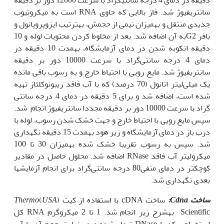
سانتریفیوژ شد. فاز بالایى که حاوى RNA است به میکروتیوب
جدیدى منتقل و به‏میزان نیمى از حجمش، به‏ترتیب ایزوپروپانول و
بافر G2به آن اضافه شد. بعد از مخلوط کردن محتویات لوله و 10
دقیقه انکوبه شدن در دماى آزمایشگاه، به‏مدت 10 دقیقه در
دماى 4 درجه سانتى‌گراد با سرعت 10000 دور بر دقیقه
سانتریفیوژ شد. مایع رویى با احتیاط خارج و به رسوب باقى مانده
یک میلى‌لیتر اتانول (70 درصد) که با آب فاقد ریبونوکلئاز تهیه
شده است، اضافه شد و برای 5 دقیقه در دماى 4 درجه سانتى
گراد با سرعت 10000 دور بر دقیقه مجددا سانتریفیوژ انجام شد.
سپس مایع رویى با احتیاط خارج و جهت خشک شدن رسوب، لوله با
درب باز در دماى آزمایشگاه و زیر هود به‏مدت 15 دقیقه نگه‏داری
شد. سپس به رسوب تقریبا خشک شده به‏میزان 30 تا 100
میکرولیتر آب فاقد RNase اضافه شد. محلول حاصل در مقادیر
کوچکتر در دماى منفى80 درجه سانتى‌گراد براى انجام آزمایش‏ها
بعدى نگه‏دارى شد.
ساخت
Cdna
:
ساخت cDNA با استفاده از کیت (
USA
)
Thermo
Scientific به‏شرح زیر انجام شد. 1 تا 2 میکروگرم RNA کل
استخراجی که با DNase تیمار شده و در نهایت حجم آن با آب