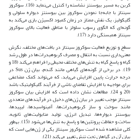
کربن به مسیر بیوسنتز نشاسته را کنترل می‌نماید (16). سوکروز
سینتاز با جابه‌جا نمودن سوکروز بین بیوسنتز دیواره سلولی و
گلیکولیز، یک نقش ممتاز در زمان کمبود اکسیژن بازی می‌کند به
گونه‌ای که الگوی رسوب سلولز با مناطق فعالیت بالای سوکروز
سینتاز همبستگی دارد (17).
سطح و توزیع فعالیت سوکروز سینتاز در بافت‌های مختلف، نگرش
معنی‌داری نسبت به انتقال و مصرف کربوهیدرات‌ها در طول رشد
گیاه و پاسخ گیاه به تنش‌های مختلف محیطی را فراهم می‌کند (18 و
19). در برخی از گونه‌های گیاهی مانند گندم، بیان ژن Sus در
درجه حرارت پایین افزایش می‌یابد، که می‌تواند کمک مضاعفی
برای مواجهه با افزایش تقاضای ناشی از فرآیند گلیکولیتیک باشد
(20 و 24). مطالعات نشان داده است که افزایش بیان سوکروز
سینتاز موجب تغییر در بیان ژن‌های دخیل در فرآیندهای متعددی
مانند سوخت و ساز کربوهیدرات‌ها، آمینواسیدها، لیپیدها،
بیوسنتز دیواره‌ها، تبدیل انرژی، تولید متابولیت‌های ثانویه،
ساخت و حفاظت پروتئین‌ها و پاسخ به تنش‌ها می‌شود (15). به‏طور
کلی مشاهده شده است سوکروز سینتاز یکی از ژن‌هایی است که
بیان آن در گیاهان تحت تنش تغییر می‌کند (21).