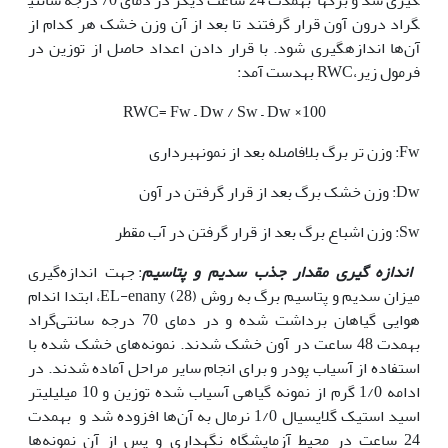
گراد درون آون قرار گرفتند تا بعد از آن وزن خشک هر کدام از
آن‌ها اندازه­‎گیری شود. با قرار دادن اعداد حاصل از توزین در
فرمول زیر،RWC به‏دست ‌آمد:
RWC= Fw – Dw / Sw – Dw ×100
Fw: وزن تر برگ بلافاصله بعد از نمونه­‎برداری
Dw: وزن خشک برگ بعد از قرار گرفتن در آون
Sw: وزن اشباع برگ بعد از قرار گرفتن در آب مقطر
اندازه گیری مقدار جذب سدیم و پتاسیم
: جهت اندازه‌گیری
میزان سدیم و پتاسیم برگ به روش EL-enany (28)، ابتدا اندام
هوایی گیاهان برداشت شده و در دمای 70 درجه سانتی‌گراد
به‏مدت 48 ساعت در آون خشک شدند. نمونه‌های خشک شده با
استفاده از آسیاب پودر و برای انجام سایر مراحل آماده شدند. در
ادامه 1/0 گرم از نمونه گیاهی آسیاب شده توزین و 10 میلی‏لیتر
اسید استیک گلایسیال 1/0 نرمال به آن‌ها افزوده شد و به‏مدت
24 ساعت در محیط آزمایشگاه نگه‏داری و پس از آن نمونه‌ها