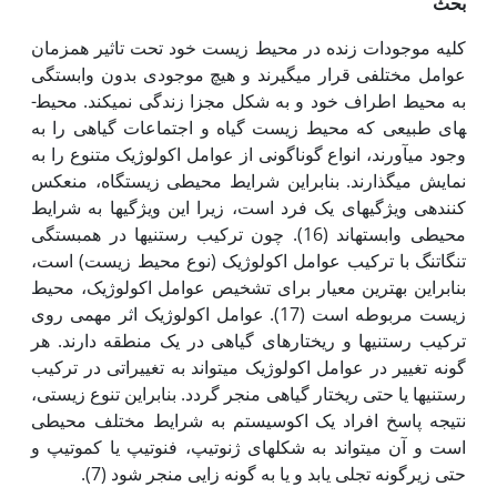
بحث
کلیه موجودات زنده در محیط زیست خود تحت تاثیر همزمان
عوامل مختلفی قرار می­گیرند و هیچ موجودی بدون وابستگی
به محیط اطراف خود و به شکل مجزا زندگی نمی­کند. محیط­
های طبیعی که محیط زیست گیاه و اجتماعات گیاهی را به
وجود می‏آورند، انواع گوناگونی از عوامل اکولوژیک متنوع را به
نمایش می­گذارند. بنابراین شرایط محیطی زیستگاه، منعکس
کننده‏ی ویژگی­های یک فرد است، زیرا این ویژگی­ها به شرایط
محیطی وابسته­اند (16). چون ترکیب رستنی­ها در همبستگی
تنگاتنگ با ترکیب عوامل اکولوژیک (نوع محیط زیست) است،
بنابراین بهترین معیار برای تشخیص عوامل اکولوژیک، محیط
زیست مربوطه است (17). عوامل اکولوژیک اثر مهمی روی
ترکیب رستنی­ها و ریختارهای گیاهی در یک منطقه دارند. هر
گونه تغییر در عوامل اکولوژیک می­تواند به تغییراتی در ترکیب
رستنی­ها یا حتی ریختار گیاهی منجر گردد. بنابراین تنوع زیستی،
نتیجه پاسخ افراد یک اکوسیستم به شرایط مختلف محیطی
است و آن می­تواند به شکل­های ژنوتیپ، فنوتیپ یا کموتیپ و
حتی زیرگونه تجلی یابد و یا به گونه زایی منجر شود (7).