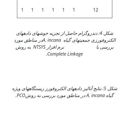
1
1
1
1
1
1
12
شکل 4: دندروگرام حاصل از تجزیه خوشه­ای داده­های
الکتروفورزی جمعیت­های گیاه
A. incana
در مناطق مورد
بررسی با نرم افزار
NTSYS
به روش
.
Complete Linkage
شکل 5: نتایج آنالیز داده­های الکتروفورز زیستگاه­های ویژه
گیاه
A. incana
در مناطق مورد بررسی به روش
PCO
.