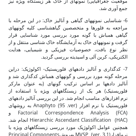
موقعیت جغرافیایی) نمونه­ای از خاک هر زیستگاه ویژه نیز
جمع آوری شد.
6- شناسایی نمونه­های گیاهی و آنالیز خاک: در این مرحله با
مراجعه به فلورها و متخصصین گیاه­شناسی کلیه گونه­های
گیاهی همباش با گونه مورد بررسی مورد شناسایی قرار
گرفت و نمونه­های خاک به آزمایشگاه خاک شناسی منتقل و از
نظر نوع بافت، خصوصیات فیزیکی و شیمیایی، هدایت
الکتریکی، کربن آلی و اسیدیته بررسی گردید.
7- کدگذاری و آنالیز داده­های فلوریستیک- اکولوژیک: دراین
مرحله گونه مورد بررسی و گونه­های همباش کدگذاری شد و
آنالیز داده­ها بر اساس ترکیب گونه­ای (به عنوان مارکر
فلوریستیک) هر یک از زیستگاه­های ویژه با استفاده از
نرم افزارهای مناسب انجام شد. در این بررسی آنالیز داده­های
فلوریستیک با نرم افزار Anaphyto (95 .ver) به روش­های
Factorial Correspondence Analysis (FCA) و
Hierarchic Ascendant Classification (HAC) انجام شد.
همچنین عوامل اکولوژیک مورد بررسی زیستگاه­های ویژه با
نرم­افزارMVSP (ver. 3.1) به­روشPrincipal Components