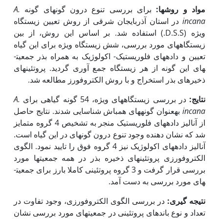
مواد و روش­ها:
برای بررسی تنوع درون گونه­ای گونه
A.
incana
در استان آذربایجان شرقی از روش تعیین زیستگاه
ویژه (D.S.S.) استفاده شد. بر اساس این روش، از بین
زیستگاه­های مورد بررسی، شش زیستگاه ویژه برای این گیاه
تعیین و داده­های فلوریستیک- اکولوژیک به همراه بذر جمعیت­
های این گونه از هر زیستگاه جمع آوری گردید. پروتئین­های
ذخیره­ای بذر استخراج و با روش الکتروفورز مطالعه شد.
نتایج:
در بررسی زیستگاه­های ویژه، 54 گونه گیاهی برای
A.
incana
به­عنوان گونه­های همباش شناسایی شدند. نتایج حاصل
از آنالیز داده­های فلوریستیک منجر به تشخیص 4 گروه متمایز
شد که نشان دهنده وجود تنوع درون گونه­ای در این گیاه است.
آنالیز داده­های اکولوژیک نیز 4 گروه فوق را تایید نمود. الگوی
الکتروفورزی پروتئین­های ذخیره بذر در همه جمعیت­ها مورد
بررسی قرار گرفت و 3 گروه پروتئینی کاملا بارز برای جمعیت­
های مورد بررسی به دست آمد.
نتیجه گیری:
در بررسی الگوی الکتروفورزی، وجود تفاوت در
تعداد و نوع باندهای پروتئینی در جمعیت­های مورد بررسی نشان