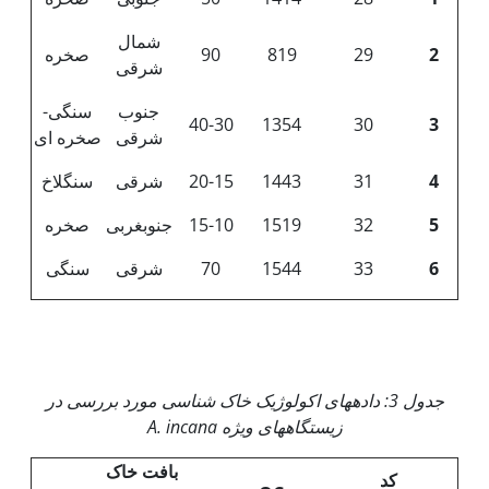
شمال
2
29
819
90
صخره
شرقی
جنوب
سنگی-
40-30
1354
30
3
شرقی
صخره ای
4
31
1443
20-15
شرقی
سنگلاخ
5
32
1519
15-10
جنوب­غربی
صخره
6
33
1544
70
شرقی
سنگی
جدول 3: داده­های اکولوژیک خاک شناسی مورد بررسی در
زیستگاه­های ویژه
A. incana
بافت خاک
کد