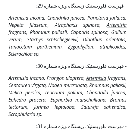
- فهرست فلوریستیک زیستگاه ویژه شماره 29:
Artemisia incana, Chondrilla juncea, Parietaria judaica,
Nepeta filaseum, Atraphaxis spinosa,
Artemisia
fragrans, Rhamnus pallasii, Capparis spinosa, Galium
verum, Stachys schtschegleevii, Dianthus orientalis,
Tanacetum parthenium, Zygophyllom atriplicoides,
Sclerochloa sp.
- فهرست فلوریستیک زیستگاه ویژه شماره 30:
Artemisia incana, Prangos uloptera,
Artemisia
fragrans,
Centaurea virgata, Noaea mucronata, Rhamnus pallasii,
Melica persica, Teucrium polium, Chondrilla juncea,
Ephedra procera, Euphorbia marschalliana, Bromus
tectorum, Jurinea leptoloba, Satureja sahendica,
Scrophularia sp.
- فهرست فلوریستیک زیستگاه ویژه شماره 31: