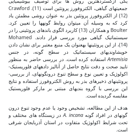
یکی ازگسترده­ترین روش ­ها برای توصیف بیوشیمیایی
جمعیت‏های گیاهی، الکتروفورز پروتئین است (11). Crawford
(12) از الکتروفورز پروتئین بذر به عنوان روشی مطمئن یاد
کرد که به وسیله آن می­توان روابط گونه­ها را تعیین کرد.
Boulter و همکاران (13) کاربرد الگوی باندهای پروتئینی را در
سیستماتیک گیاهی مورد بررسی قرار دادند. Mohamed
(14)، از این پروتئین­ها به­عنوان یک منبع معتبر برای نشان دادن
خویشاوندی­های سیستماتیک در سطح گونه، در جنس
Artemisia
استفاده کرده است. در بررسی حاضر به منظور
تایید صحت و دقت نتایج حاصل از آنالیز داده­های فلوریستیک-
اکولوژیک و تعیین نوع و سطح تنوع درون­گونه­ای، از بررسی­
پروتئین­های ذخیره­ای بذر به روش الکتروفورز استفاده و نتایج
این بررسی با گروه بندی­های مبتنی بر مارکر فلوریستیک
مقایسه گردیده است.
هدف از این مطالعه، تشخیص وجود یا عدم وجود تنوع درون
گونه­ای در افراد گونه
A. incana
در زیستگاه های مختلف و
تحت شرایط اکولوژیک متفاوت در استان آذربایجان شرقی
است.