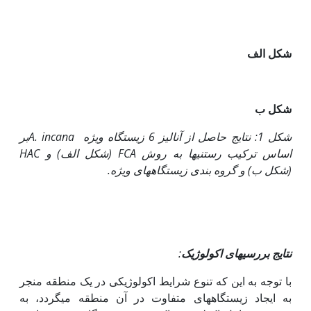
شکل الف
شکل ب
شکل 1: نتایج حاصل از آنالیز 6 زیستگاه ویژه
A. incana
­بر
اساس ترکیب رستنی­ها به روش
FCA
(شکل الف) و
HAC
(شکل ب) و گروه بندی زیستگاه­های ویژه.
نتایج بررسی­های اکولوژیک
:
با توجه به این که تنوع شرایط اکولوژیکی در یک منطقه منجر
به ایجاد زیستگاه­های متفاوت در آن منطقه می­گردد، به