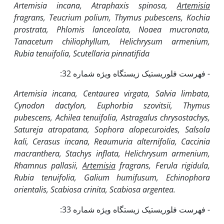
Artemisia incana, Atraphaxis spinosa,
Artemisia
fragrans, Teucrium polium, Thymus pubescens, Kochia
prostrata, Phlomis lanceolata, Noaea mucronata,
Tanacetum chiliophyllum, Helichrysum armenium,
Rubia tenuifolia, Scutellaria pinnatifida
- فهرست فلوریستیک زیستگاه ویژه شماره 32:
Artemisia incana, Centaurea virgata, Salvia limbata,
Cynodon dactylon, Euphorbia szovitsii, Thymus
pubescens, Achilea tenuifolia, Astragalus chrysostachys,
Satureja atropatana, Sophora alopecuroides, Salsola
kali, Cerasus incana, Reaumuria alternifolia, Caccinia
macranthera, Stachys inflata, Helichrysum armenium,
Rhamnus pallasii,
Artemisia
fragrans, Ferula rigidula,
Rubia tenuifolia, Galium humifusum, Echinophora
orientalis, Scabiosa crinita, Scabiosa argentea.
- فهرست فلوریستیک زیستگاه ویژه شماره 33: