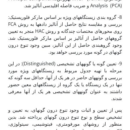
Analysis (PCA) و ضریب فاصله اقلیدسی آنالیز شد.
8- گروه بندی زیستگاه­های ویژه بر اساس مارکر فلوریستیک:
بررسی و مقایسه نتایج حاصل از آنالیز داده­ها به روش FCA
روی محورهای مختصات چندگانه و روش HAC منجر به تعیین
گروه­های حاصل از آنالیز بر اساس مارکر فلوریستیک شد.
وجود گروه­بندی حاصل از این آنالیز، مبین وجود تنوع درون
گونه­ای در گونه مورد بررسی خواهد بود.
9- تعیین گونه یا گونه­های تشخیصی (Distinguished): در این
مرحله با تهیه جدول مربوط به زیستگاه­های ویژه مورد
بررسی و گونه­های حاضر در هر یک از آن­ها، حداقل سه گونه­ که
تنها در یک زیستگاه یا یک گروه از زیستگاه­های معین حضور
داشتند به عنوان گونه­های تشخیصی هر یک از آن­ها معرفی
شدند.
پس از تعیین و اثبات وجود تنوع درون گونه­ای، به تعیین و
تشخیص سطح و نوع تنوع درون گونه­ای پرداخته شد. بدین
منظور از روش­های مورفومتری، فیتوشیمی، سیتولوژی،