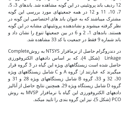
12 ردیف باند پروتئینی در این گونه مشاهده شد. باند­های 3، 5،
7، 10، 11 و 12 در همه جمعیت
های مورد بررسی این گونه
مشترک می­باشند که به عنوان باند های اختصاصی این گونه در
نظر گرفته می­شوند و نشان­دهنده پروتئین­های مشابه در این گونه
هستند. باندهای 1، 2 و 6 در بین جمعیت­ها تنوع را نشان داد و
باند شماره 9 فقط در جمعیت با کد 33 مشاهده شد.
در دندروگرام حاصل از نرم­افزار NTSYS به روشComplete
Linkage (شکل 4)، که بر اساس داده­های الکتروفورزی
حاصل شده است زیستگاه­های ویژه این گیاه در 3 گروه قرار
می­گیرند که عبارتند از: گروه A و C شامل زیستگاه­های ویژه
30، 32 و 33، گروه B شامل زیستگاه­های ویژه 28 و 31 و
گروه D شامل زیستگاه ویژه 29. همچنین نتایج حاصل از آنالیز
داده­های الکتروفورزی این گیاه با نرم­افزار MVSP به روش
PCO (شکل 5)، نیز این گروه بندی را تایید می­کند.