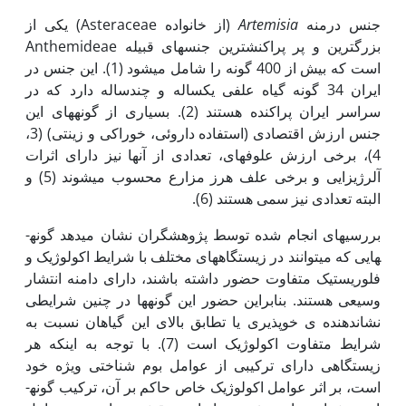
جنس درمنه
Artemisia
(از خانواده Asteraceae) یکی از
بزرگترین و پر پراکنش­ترین جنس­های قبیله Anthemideae
است که بیش از 400 گونه را شامل می­شود (1). این جنس در
ایران 34 گونه گیاه علفی یکساله و چندساله دارد که در
سراسر ایران پراکنده هستند (2). بسیاری از گونه­های این
جنس ارزش اقتصادی (استفاده داروئی، خوراکی و زینتی) (3،
4)، برخی ارزش علوفه­ای، تعدادی از آن­ها نیز دارای اثرات
آلرژی­زایی و برخی علف هرز مزارع محسوب می­شوند (5) و
البته تعدادی نیز سمی هستند (6).
بررسی­های انجام شده توسط پژوهشگران نشان می­دهد گونه­
هایی که می­توانند در زیستگاه­های مختلف با شرایط اکولوژیک و
فلوریستیک متفاوت حضور داشته باشند، دارای دامنه انتشار
وسیعی هستند. بنابراین حضور این گونه­ها در چنین شرایطی
نشان­دهنده ی خوپذیری یا تطابق بالای این گیاهان نسبت به
شرایط متفاوت اکولوژیک است (7). با توجه به اینکه هر
زیستگاهی دارای ترکیبی از عوامل بوم شناختی ویژه خود
است، بر اثر عوامل اکولوژیک خاص حاکم بر آن، ترکیب گونه­