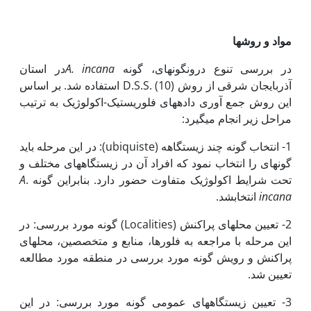
مواد و روش‏ها
در بررسی تنوع درون­گونه­ای، گونه
A. incana
در استان
آذربایجان شرقی از روش D.S.S. (10) استفاده شد. بر اساس
این روش جمع آوری داده­های فلوریستیک-اکولوژیک به ترتیب
مراحل زیر انجام می­گیرد:
1- انتخاب گونه چند ­زیستگاهه (ubiquiste): در این مرحله باید
گونه­ای را انتخاب نمود که افراد آن در زیستگاه­های مختلف و
تحت شرایط اکولوژیک متفاوت حضور دارد. بنابراین گونه
.
A
incana
انتخابشد.
2- تعیین محل­های پراکنش (Localities) گونه مورد بررسی: در
این مرحله با مراجعه به فلورها، منابع و متخصصین، محل­های
پراکنش و رویش گونه مورد بررسی در منطقه مورد مطالعه
تعیین شد.
3- تعیین زیستگاه­های عمومی گونه مورد بررسی: در این