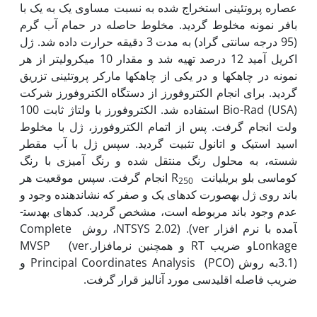
عصاره پروتئینی استخراج شده به نسبت مساوی یک به یک با
بافر نمونه مخلوط گردید. مخلوط حاصله در حمام آب گرم
(95 درجه سانتی گراد) به مدت 3 دقیقه حرارت داده شد. ﮊل
اکریل آمید 12 درصد تهیه شد و مقدار 10 میکرولیتر از هر
نمونه در چاهک­ها و در یکی از چاهک­ها مارکر پروتئینی تزریق
گردید. برای انجام الکتروفورز از دستگاه الکتروفورز شرکت
Bio-Rad (USA) استفاده شد. الکتروفورز با ولتاژ ثابت 100
ولت انجام گرفت. پس از اتمام الکتروفورز، ژل با مخلوط
اسید استیک و اتانول تثبیت گردید. سپس ژل با آب مقطر
شسته، به محلول رنگ منتقل شده و رنگ آمیزی با رنگ
کوماسی بلو بریلیانت R
انجام گرفت. سپس موقعیت هر
250
باند روی ژل به­صورت کدهای یک و صفر که نشان­دهنده وجود و
عدم وجود باند مربوطه است، مشخص گردید. کدهای به­دست­
آمده با نرم افزار NTSYS 2.02) .(ver، روش Complete
Lonkageو ضریب RT و همچنین نرم­افزارMVSP (ver.
3.1)به روش Principal Coordinates Analysis (PCO) و
ضریب فاصله اقلیدسی مورد آنالیز قرار گرفت.