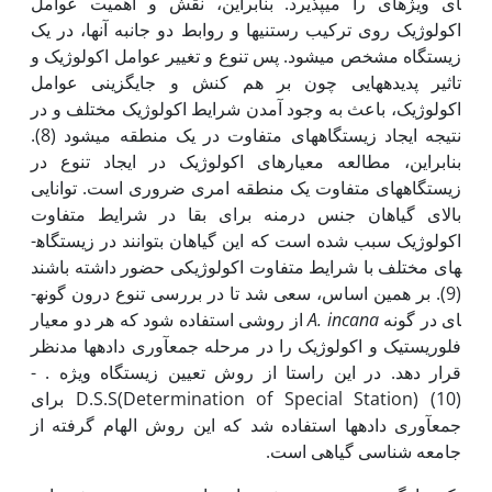
ای ویژه­ای را می­پذیرد. بنابراین، نقش و اهمیت عوامل
اکولوژیک روی ترکیب رستنی­ها و روابط دو جانبه آن­ها، در یک
زیستگاه مشخص می­شود. پس تنوع و تغییر عوامل اکولوژیک و
تاثیر پدیده­هایی چون بر هم کنش و جایگزینی عوامل
اکولوژیک، باعث به وجود آمدن شرایط اکولوژیک مختلف و در
نتیجه ایجاد زیستگاه­های متفاوت در یک منطقه می­شود (8).
بنابراین، مطالعه معیارهای اکولوژیک در ایجاد تنوع در
زیستگاه­های متفاوت یک منطقه امری ضروری است. توانایی
بالای گیاهان جنس درمنه برای بقا در شرایط متفاوت
اکولوژیک سبب شده است که این گیاهان بتوانند در زیستگاه­
های مختلف با شرایط متفاوت اکولوژیکی حضور داشته باشند
(9). بر همین اساس، سعی شد تا در بررسی تنوع درون گونه­
ای در گونه
A. incana
از روشی استفاده شود که هر دو معیار
فلوریستیک و اکولوژیک را در مرحله جمع­آوری داده­ها مد­نظر
قرار دهد. در این راستا از روش تعیین زیستگاه ویژه . ­
D.S.S(Determination of Special Station) (10) برای
جمع­آوری داده­ها استفاده شد که این روش الهام گرفته از
جامعه شناسی گیاهی است.