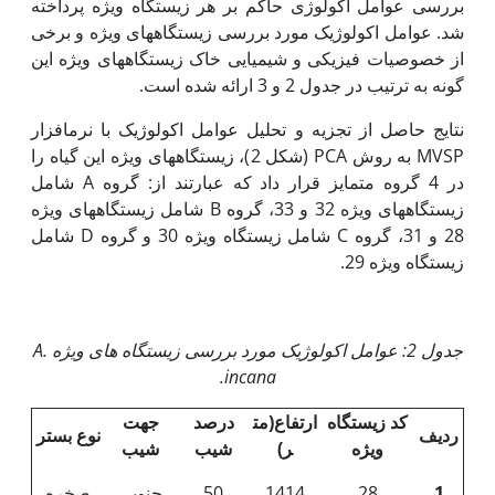
بررسی عوامل اکولوژی حاکم بر هر زیستگاه ویژه پرداخته
شد. عوامل اکولوژیک مورد بررسی زیستگاه­های ویژه و برخی
از خصوصیات فیزیکی و شیمیایی خاک زیستگاه­های ویژه این
گونه به ترتیب در جدول 2 و 3 ارائه شده است.
نتایج حاصل از تجزیه و تحلیل عوامل اکولوژیک با نرم­افزار
MVSP به روش PCA (شکل 2)، زیستگاه­های ویژه این گیاه را
در 4 گروه متمایز قرار داد که عبارتند از: گروه A شامل
زیستگاه­های ویژه 32 و 33، گروه B شامل زیستگاه­های ویژه
28 و 31، گروه C شامل زیستگاه­ ویژه 30 و گروه D شامل
زیستگاه ویژه 29.
جدول 2: عوامل اکولوژیک مورد بررسی زیستگاه های ویژه
A.
.
incana
کد زیستگاه
ارتفاع(مت
درصد
جهت
ردیف
نوع بستر
ویژه
ر)
شیب
شیب
1
28
1414
50
جنوبی
صخره