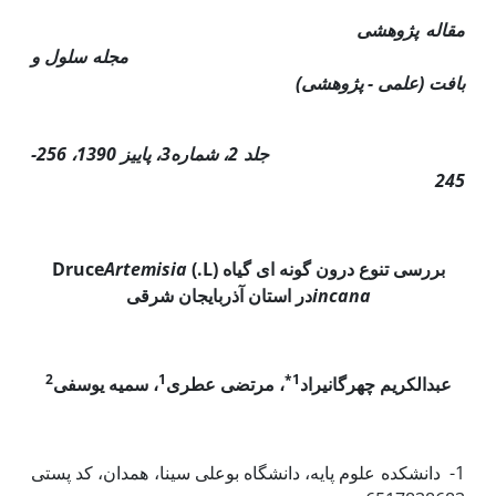
مقاله پژوهشی
مجله سلول و
بافت (علمی - پژوهشی)
جلد 2، شماره3، پاییز 1390، 256-
245
بررسی تنوع درون گونه ای گیاه
(L.) Druce
Artemisia
incana
در استان آذربایجان شرقی
2
1
1*
عبدالکریم چهرگانی­راد
، مرتضی عطری
، سمیه یوسفی
1- دانشکده علوم پایه، دانشگاه بوعلی سینا، همدان، کد پستی