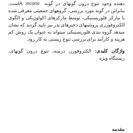
دهنده وجود تنوع درون گونه­ای در گونه
A. incana
است
.
بنابراین در گونه مورد بررسی، گروه­های جمعیتی معرفی شده
با مارکر فلوریستیکی، توسط مارکر­های اکولوژیکی و الگوی
الکتروفورزی پروتئین­های ذخیره­ای بذر نیز تایید گردید که نشان
می­دهد گروه بندی فلوریستیکی می­تواند به عنوان یک روش کم
هزینه و کارآمد برای بررسی تنوع زیستی به کار رود.
واژگان کلیدی:
الکتروفورز، درمنه، تنوع درون گونه­ای،
زیستگاه ویژه
مقدمه