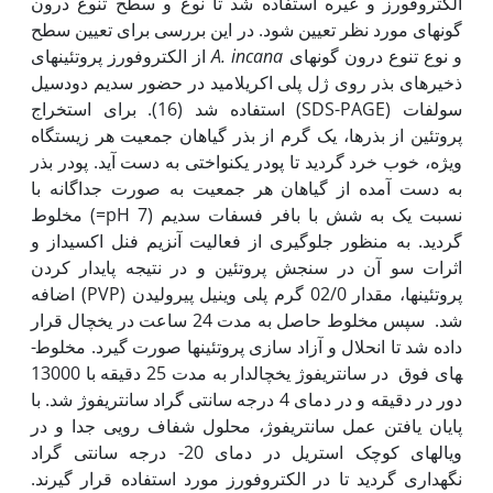
الکتروفورز و غیره استفاده شد تا نوع و سطح تنوع درون
گونه­ای مورد نظر تعیین شود. در این بررسی برای تعیین سطح
و نوع تنوع درون گونه­ای
A. incana
از الکتروفورز پروتئین­های
ذخیره­ای بذر روی ژل پلی اکریلامید در حضور سدیم دودسیل
سولفات (SDS-PAGE) استفاده شد (16). برای استخراج
پروتئین از بذرها، یک گرم از بذر گیاهان جمعیت هر زیستگاه
ویژه، خوب خرد گردید تا پودر یکنواختی به دست آید. پودر بذر
به دست آمده از گیاهان هر جمعیت به صورت جداگانه با
نسبت یک به شش با بافر فسفات سدیم (7 pH=) مخلوط
گردید. به منظور جلوگیری از فعالیت آنزیم فنل اکسیداز و
اثرات سو آن در سنجش پروتئین و در نتیجه پایدار کردن
پروتئین­ها، مقدار 02/0 گرم پلی وینیل پیرولیدن (PVP) اضافه
شد. سپس مخلوط حاصل به مدت 24 ساعت در یخچال قرار
داده شد تا انحلال و آزاد سازی پروتئین­ها صورت گیرد. مخلوط­
های فوق در سانتریفوژ یخچال­دار به مدت 25 دقیقه با 13000
دور در دقیقه و در دمای 4 درجه سانتی گراد سانتریفوژ شد. با
پایان یافتن عمل سانتریفوژ، محلول شفاف رویی جدا و در
ویال­های کوچک استریل در دمای 20- درجه سانتی گراد
نگهداری گردید تا در الکتروفورز مورد استفاده قرار گیرند.