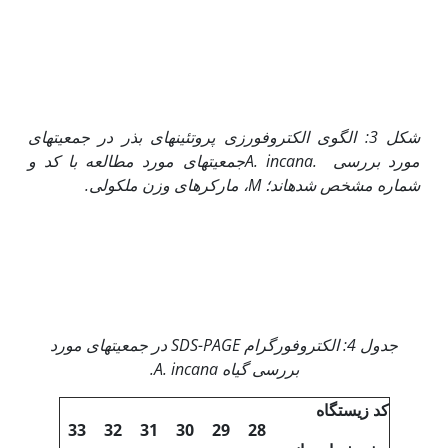
شکل 3: الگوی الکتروفورزی پروتئین­های بذر در جمعیت­های
مورد بررسی
.A. incana
جمعیت­های مورد مطالعه با کد و
شماره مشخص شده­اند؛
M
، مارکرهای وزن ملکولی.
جدول 4: الکتروفورگرام
SDS-PAGE
در جمعیت­های مورد
بررسی گیاه
A. incana
.
کد زیستگاه
33
32
31
30
29
28