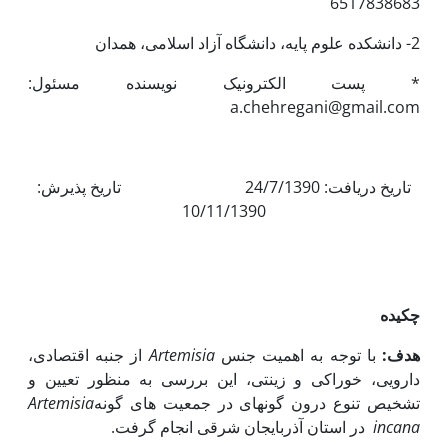
6517838683
2- دانشکده علوم پایه، دانشگاه آزاد اسلامی، همدان
* پست الکترونیک نویسنده مسئول:
a.chehregani@gmail.com
تاریخ دریافت: 24/7/1390 تاریخ پذیرش:
10/11/1390
چکیده
هدف:
با توجه به اهمیت جنس
Artemisia
از جنبه اقتصادی،
دارویی، خوراکی و زینتی، این بررسی به منظور تعیین و
تشخیص تنوع درون گونه­ای در جمعیت های گونه
Artemisia
incana
در استان آذربایجان شرقی انجام گرفت.