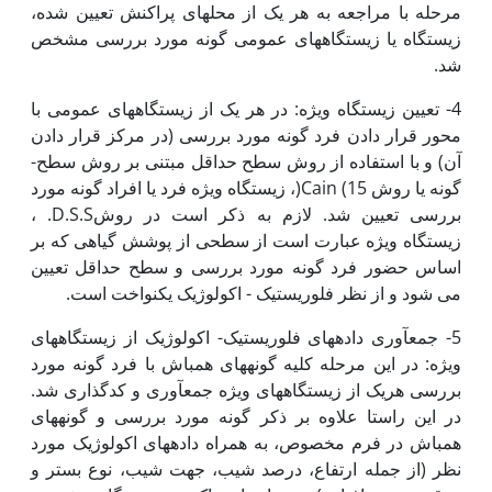
مرحله با مراجعه به هر یک از محل­های پراکنش تعیین شده،
زیستگاه یا زیستگاه­های عمومی گونه مورد بررسی مشخص
شد.
4- تعیین زیستگاه ویژه: در هر یک از زیستگاه­­های عمومی با
محور قرار دادن فرد گونه مورد بررسی (در مرکز قرار دادن
آن) و با استفاده از روش سطح حداقل مبتنی بر روش سطح-
گونه یا روش Cain (15(، زیستگاه ویژه فرد یا افراد گونه مورد
بررسی تعیین شد. لازم به ذکر است در روشD.S.S. ،
زیستگاه ویژه عبارت است از سطحی از پوشش گیاهی که بر
اساس حضور فرد گونه مورد بررسی و سطح حداقل تعیین
می شود و از نظر فلوریستیک - اکولوژیک یکنواخت است.
5- جمع­آوری داده­های فلوریستیک- اکولوژیک از زیستگاه­های
ویژه: در این مرحله کلیه گونه­های همباش با فرد گونه مورد
بررسی هریک از زیستگاه­های ویژه جمع­آوری و کدگذاری شد.
در این راستا علاوه بر ذکر گونه مورد بررسی و گونه­های
همباش در فرم مخصوص، به همراه داده­های اکولوژیک مورد
نظر (از جمله ارتفاع، درصد شیب، جهت شیب، نوع بستر و