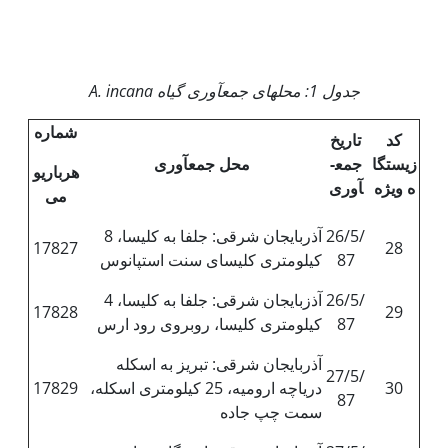
جدول 1: محل­های جمع­آوری گیاه
A. incana
شماره
کد
تاریخ
زیستگا
جمع­
محل جمع­آوری
هرباریو
ه ویژه
آوری
می
26/5/
آذربایجان شرقی: جلفا به کلیسا، 8
17827
28
87
کیلومتری کلیسای سنت استپانوس
26/5/
آذزبایجان شرقی: جلفا به کلیسا، 4
17828
29
87
کیلومتری کلیسا، روبروی رود ارس
آذربایجان شرقی: تبریز به اسکله
27/5/
30
دریاچه ارومیه، 25 کیلومتری اسکله،
17829
87
سمت چپ جاده