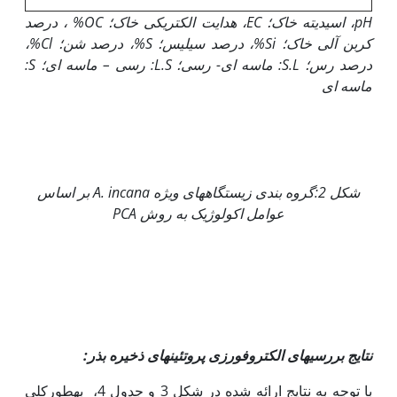
pH
، اسیدیته خاک؛
EC
، هدایت الکتریکی خاک؛
OC%
، درصد
کربن آلی خاک؛
Si%
، درصد سیلیس؛
S%
، درصد شن؛
Cl%
،
درصد رس؛
S.L
: ماسه ای- رسی؛
L.S
: رسی
–
ماسه ای؛
S
:
ماسه ای
شکل 2:
گروه بندی زیستگاه­های ویژه
A. incana
بر اساس
عوامل اکولوژیک به روش
PCA
نتایج بررسی­های الکتروفورزی پروتئین­های ذخیره بذر:
با توجه به نتایج ارائه شده در شکل 3 و جدول 4، به­طور­کلی