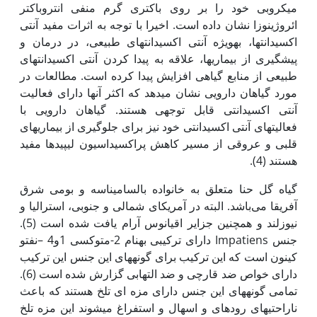
میکروبی خود را بر روی باکتری گرم منفی انتروباکتر
ائروژینوزا نشان داده است. اخیرا با توجه به اثرات مفید آنتی
اکسیدانت‏ها، به‏ویژه آنتی اکسیدانت‏های طبیعی، در درمان و
پیشگیری از بیماری‏ها، علاقه به پیدا کردن آنتی اکسیدانت‏های
طبیعی از منابع گیاهی افزایش پیدا کرده است. مطالعات در
مورد گیاهان دارویی نشان می‏دهد که اکثر آن‫ها دارای فعالیت
آنتی اکسیدانتی قابل توجهی هستند. گیاهان دارویی با
فعالیت‏های آنتی اکسیدانتی خود نیز برای جلوگیری از بیماری‏های
قلبی و عروقی از مسیر کاهش پراکسیداسیون لیپیدها مفید
هستند (4).
گیاه گل حنا متعلق به خانواده بالسامیناسه و بومی شرق
آفریقا می‌باشد. البته در آمریکای شمالی و جنوبی، استرالیا و
نیوزلند و همچنین جزایر اقیانوس آرام یافت شده است (5).
جنس Impatiens دارای ترکیبی به‏نام 2-متوکسی 1و4 –نفتو
کینون است که این ترکیب برای گونه‏های این جنس این ترکیب
دارای خواص ضد قارچی و ضد التهابی گزارش شده است (6).
تمامی گونه‏های این جنس دارای مزه ای تلخ هستند که باعث
ناراحتی‏های روده‏ای و اسهال و استفراغ می‫شوند این مزه تلخ