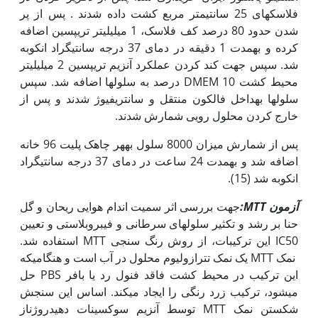
فلاسک‏های 25 سانتی‏متر مربع کشت داده شدند . پس از پر
شدن حدود 80 درصد کف فلاسک، 1 میلی‏لیتر تریپسین اضافه
کرده و به‏مدت 1 دقیقه در دمای 37 درجه سانتی‏گراد انکوبه
شد. سپس جهت کند کردن عملکرد آنزیم تریپسین 2 میلی‫لیتر
محیط کشت DMEM 10 درصد به سلول‏ها اضافه شد‫. سپس
سلول‏ها به‏داخل فالکون منتقل و سانتریفیوژ شدند و پس از
خارج کردن محلول رویی شمارش شدند.
پس از شمارش میزان 8000 سلول به‫هر چاهک پلیت 96 خانه
اضافه شد و به‏مدت 24 ساعت در دمای 37 درجه سانتی‫گراد
انکوبه شد (15).
آزمون
MTT
:
جهت بررسی اثر سمیت اندام هوایی ریحان و گل
حنا بر رشد و تکثیر سلول‏های سرطانی و فیبروبلاستی و تعیین
IC50 این ترکیبات، از روش رنگ سنجی MTT استفاده شد.
نمک MTT یک نمک تترازولیوم محلول در آب است و هنگامی‏که
این ترکیب در محیط کشت فاقد فنول رد یا بافر PBS حل
می‏شود، ترکیب زرد رنگی را ایجاد می‏کند. اساس این سنجش
شکستن نمک MTT توسط آنزیم سوکسینات دهیدروژناز