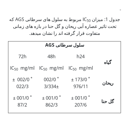
جدول 1: میزان IC
مربوط به سلول های سرطانی AGS که
50
تحت تاثیر عصاره آبی ریحان و گل حنا در بازه های زمانی
متفاوت قرار گرفته اند را نشان می‫دهد.
سلول سرطانی
AGS
72h
48h
h24
گیاه
IC
mg/ml
IC
mg/ml
IC
mg/ml
50
50
50
*
*
*
002/0 ±
002/0
173/0 ±
ریحان
022/3
334±/3
976/11
*
*
*
001/0 ±
001/0 ±
001/0 ±
گل حنا
87/2
862/3
207/6