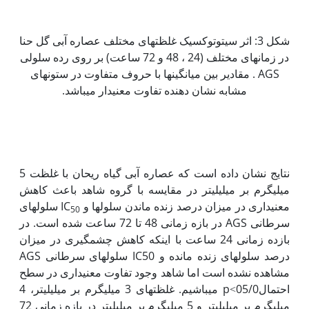
شکل 3: اثر سیتوتوکسیک غلظت‏های مختلف عصاره آبی گل حنا
در زمان‏های مختلف (24 ، 48 و 72 ساعت) بر روی رده سلولی
AGS . مقادیر بین میانگین‏ها با حروف متفاوت در ستون‏های
مشابه نشان دهنده تفاوت معنی‏دار می‏باشد.
نتایج نشان داده است که عصاره آبی گیاه ریحان با غلظت 5
میلی‏گرم بر میلی‏لیتر در مقایسه با گروه شاهد باعث کاهش
معنی‫داری در میزان درصد زنده ماندن سلول‏ها و IC
سلول‏های
50
سرطانی AGS در بازه زمانی 48 تا 72 ساعت شده است‏. در
بازده زمانی 24 ساعت با این‫که کاهش چشم‫گیری در میزان
درصد سلول‏های زنده مانده و IC50 سلول‫های سرطانی AGS
مشاهده نشده است اما شاهد وجود تفاوت معنی‏داری در سطح
احتمال05/0˂p می‏باشیم. غلظت‏های 3 میلی‏گرم بر میلی‏لیتر، 4
میلی‏گرم بر میلی‏لیتر و 5 میلی‏گرم بر میلی‏لیتر در بازه زمانی 72