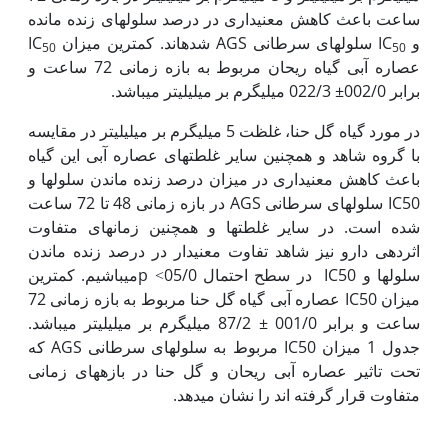
ساعت باعث کاهش معنی‏داری در درصد سلول‏های زنده مانده
و IC
سلول‏های سرطانی AGS شده‏اند. کمترین میزان IC
50
50
عصاره آبی گیاه ریحان مربوط به بازه زمانی 72 ساعت و
برابر 002/0± 022/3 میلی‏گرم بر میلی‏لیتر می‏باشد.
در مورد گیاه گل حنا، غلظت 5 میلی‏گرم بر میلی‏لیتر در مقایسه
با گروه شاهد و همچنین سایر غلطت‏های عصاره آبی این گیاه
باعث کاهش معنی‏داری در میزان درصد زنده ماندن سلول‏ها و
IC50 سلول‏های سرطانی AGS در بازه زمانی 48 تا 72 ساعت
شده است. در سایر غلطت‏ها و همچنین زمان‏های متفاوت
اثردهی دارو نیز شاهد تفاوت معنی‏دار در درصد زنده ماندن
سلول‏ها و IC50 در سطح احتمال 05/0˂ pمی‏باشیم. کمترین
میزان IC50 عصاره آبی گیاه گل حنا مربوط به بازه زمانی 72
ساعت و برابر 001/0 ± 87/2 میلی‏گرم بر میلی‏لیتر می‏باشد.
جدول 1 میزان IC50 مربوط به سلول‫های سرطانی AGS که
تحت تاثیر عصاره آبی ریحان و گل حنا در بازه‫های زمانی
متفاوت قرار گرفته اند را نشان می‫دهد.