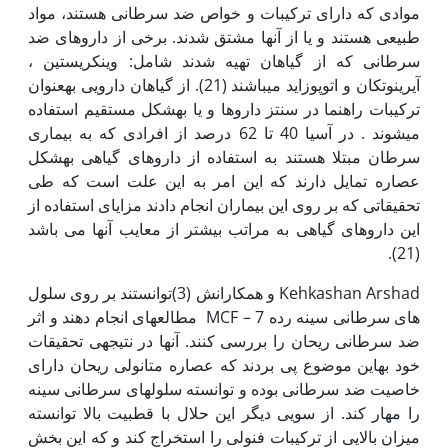
موادی که دارای ترکیبات و خواص ضد سرطانی هستند، مواد
طبیعی هستند و یا از آن‏ها مشتق شدند. برخی از داروهای ضد
سرطانی که از گیاهان تهیه شدند شامل: وینکریستین ،
آیرینوتکان و اتوپوزاید می‏باشند (21). از گیاهان دارویی به‏عنوان
ترکیبات راهنما در سنتز داروها و یا به‏شکل مستقیم استفاده
می‏شوند . در آسیا 40 تا 62 درصد از افرادی که به بیماری
سرطان مبتلا هستند به استفاده از داروهای گیاهی به‏شکل
عصاره تمایل دارند که این امر به این علت است که طی
تحقیقاتی که بر روی این بیماران انجام دادند مزایای استفاده از
این داروهای گیاهی به مراتب بیشتر از معایب آن‏ها می باشد
(21).
Kehkashan Arshad و همکارانش (3)توانستند بر روی سلول
های سرطانی سینه رده MCF – 7 مطالعه‏ای انجام دهند و اثر
ضد سرطانی ریحان را بررسی کنند. آن‏ها در نتیجه‏ی تحقیقات
خود به‏این موضوع پی بردند که عصاره متانولی ریحان دارای
خاصیت ضد سرطانی بوده و توانسته سلول‏های سرطانی سینه
را مهار کند‏. از سویی دیگر این حلال با قطبیت بالا توانسته
میزان بالایی از ترکیبات فنولی را استخراج کند و که این بخش