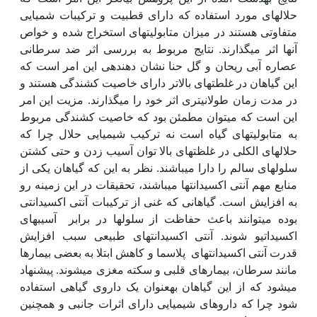
حلال‏های مورد استفاده که دارای قطبیت و ترکیبات شمیایی
متفاوتی هستند در میزان متابولیت‏های استخراج شده و خواص
آن‫ها اثر می‏گذارند. نتایج مربوط به بررسی اثر ضد سرطانی
عصاره آبی ریحان و گل حنا نشان دهنده‏ی این امر است که
این گیاهان در غلطت‏های بالاتر دارای خاصیت کشندگی هستند و
در مدت زمان طولانی‏تری اثر خود را می‏گذارند. مزیت این امر
این است که می‏توان مطمئن بود که خاصیت کشندگی مربوط
به متابولیت‏های گیاه است نه ترکیب شیمیایی حلال چرا که
حلال‏های الکلی در غلظت‏های بالا توان آسیب زدن و حتی کشتن
سلول‏های سالم را دارا می‏باشند. نظر به این که گیاهان یکی از
منابع مهم آنتی اکسیدانت‏ها می‏باشند، تحقیقات در این زمینه رو
به افزایش است. گیاهانی که غنی از ترکیبات آنتی اکسیدانتی
بوده می‏توانند باعث حفاظت از سلول‏ها در برابر آسیب‏های
اکسیداتیو شوند. آنتی اکسیدانت‏های طبیعی سبب افزایش
قدرت آنتی اکسیدانت‏های پلاسما و کاهش ابتلا به بعضی بیمار‏ها
مانند سرطان، بیمارهای قلبی و سکته مغزی می‏شوند. پیشنهاد
می‏شود که از این گیاهان به‏عنوان یک داروی گیاهی استفاده
شود چرا که داروهای شیمیایی دارای اثرات جانبی و همچنین