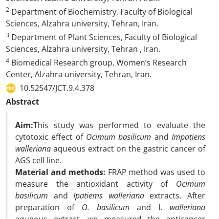
2
Department of Biochemistry, Faculty of Biological
Sciences, Alzahra university, Tehran, Iran.
3
Department of Plant Sciences, Faculty of Biological
Sciences, Alzahra university, Tehran , Iran.
4
Biomedical Research group, Women’s Research
Center, Alzahra university, Tehran, Iran.
10.52547/JCT.9.4.378
Abstract
Aim:
This study was performed to evaluate the
cytotoxic effect of
Ocimum basilicum
and
Impatiens
walleriana
aqueous extract on the gastric cancer of
AGS cell line.
Material and methods:
FRAP method was used to
measure the antioxidant activity of
Ocimum
basilicum
and
Ipatiems walleriana
extracts. After
preparation of
O. basilicum
and I.
walleriana