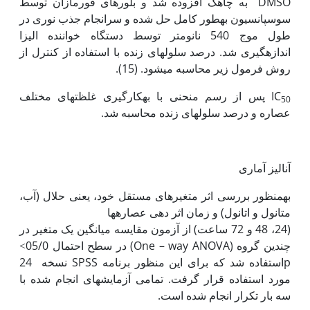
DMSO به چاهک افزوده شد و بلورهای فورمازان توسط
سوسپانسیون به‫طور کامل حل شده و سرانجام جذب نوری در
طول موج 540 نانومتر توسط دستگاه خواننده الیزا
اندازه‫گیری شد. درصد سلول‫های زنده با استفاده از کنترل از
روش فرمول زیر محاسبه می‫شود. (15).
IC
پس از رسم منحنی با به‏کارگیری غلظت‏های مختلف
50
عصاره و درصد سلول‏های زنده محاسبه شد.
آنالیز آماری
به‏منظور بررسی اثر متغیرهای مستقل خود، یعنی حلال (آب،
متانول و اتانول) و زمان اثر دهی عصاره‏ها
(24، 48 و 72 ساعت) از آزمون مقایسه میانگین یک متغیر در
چندین گروه (One – way ANOVA) در سطح احتمال 05/0˂
pاستفاده شد که برای این منظور برنامه SPSS نسخه 24
مورد استفاده قرار گرفت. تمامی آزمایش‫های انجام شده با
سه بار تکرار انجام شده است.