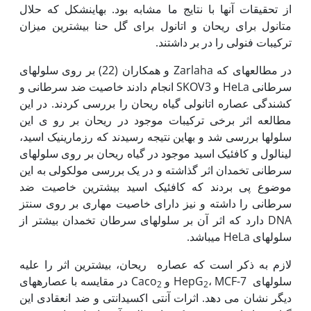
از تحقیقات آنها با نتایج ما مشابه بود. به‏این‏شکل که حلال
متانول برای ریحان و اتانول برای گل حنا بیشترین میزان
ترکیبات فنولی را در بر داشتند.
در مطالعه‏ای که Zarlaha و همکاران (22) بر روی سلول‏های
سرطانی HeLa و SKOV3 انجام دادند خاصیت ضد سرطانی و
کشندگی عصاره اتانولی گیاه ریحان را بررسی کردند. در این
مطالعه اثر برخی ترکیبات موجود در ریحان بر رو ی این
سلول‏ها بررسی شد و به‏این نتیجه رسیدند که رزمارینیک اسید،
لینالول و کافئیک اسید موجود در گیاه ریحان بر روی سلول‏های
سرطانی تخمدان اثر گذاشته و در یک بررسی مولکولی به این
موضوع پی بردند که کافئیک اسید بیشترین خاصیت ضد
سرطانی را داشته و نیز دارای خاصیت مهاری بر روی سنتز
DNA دارد که اثر آن بر سلول‏های سرطان تخمدان بیشتر از
سلول‏های HeLa می‏باشد.
لازم به ذکر است که عصاره ریحان، بیشترین اثر را علیه
سلول‏های HepG
، MCF-7 و Caco
در مقایسه با عصاره‏های
2
2
دیگر نشان می دهد. اثرات آنتی اکسیدانتی و ضد انعقادی این