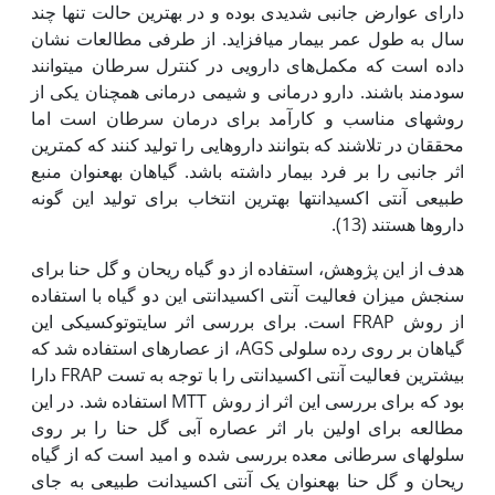
دارای عوارض جانبی شدیدی بوده و در بهترین حالت تنها چند
سال به طول عمر بیمار می‏افزاید. از طرفی مطالعات نشان
داده است که مکمل‌های دارویی در کنترل سرطان می‏توانند
سودمند باشند. دارو درمانی و شیمی درمانی همچنان یکی از
روش‏های مناسب و کارآمد برای درمان سرطان است اما
محققان در تلاشند که بتوانند داروهایی را تولید کنند که کمترین
اثر جانبی را بر فرد بیمار داشته باشد. گیاهان به‏عنوان منبع
طبیعی آنتی اکسیدانت‏ها بهترین انتخاب برای تولید این گونه
داروها هستند (13).
هدف از این پژوهش، استفاده از دو گیاه ریحان و گل حنا برای
سنجش میزان فعالیت آنتی اکسیدانتی این دو گیاه با استفاده
از روش FRAP است. برای بررسی اثر سایتوتوکسیکی این
گیاهان بر روی رده سلولی AGS، از عصاره‏ای استفاده شد که
بیشترین فعالیت آنتی اکسیدانتی را با توجه به تست FRAP دارا
بود که برای بررسی این اثر از روش MTT استفاده شد. در این
مطالعه برای اولین بار اثر عصاره آبی گل حنا را بر روی
سلول‏های سرطانی معده بررسی شده و امید است که از گیاه
ریحان و گل حنا به‏عنوان یک آنتی اکسیدانت طبیعی به جای