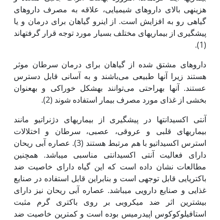
هزینه‏ی بالای داروهای شیمیایی، علاقه به ‏مصرف داروهای
گیاهی رو به افزایش است. از این‫رو گیاهان برای درمان و یا
پیشگیری از بیماری‏های مختلف بسیار مورد توجه قرار گرفته‏اند
(1).
داروهای مشتق شده از گیاهان برای درمان سرطان موثر
هستند زیرا آن‫ها طبیعی می‌باشند و به آسانی قابل دسترس
عستند. آن‏ها به‏راحتی می‌توانند به‏شکل خوراکی و به‏عنوان
بخشی از غذای مورد مصرف بیمار استفاده شوند (2).
آنتی اکسیدانت‫ها در پیشگیری از بیماری‏های دژنراتیو مانند
بیماری‏های قلبی و عروقی‫، عصبی‫، سرطان و اختلالات
استرس اکسیداتیو با هم مرتبط هستند (3). عصاره آبی ریحان
دارای فعالیت آنتی اکسیدانتی مناسبی می‏باشد. همچنین
مطالعات نشان داده است که این گیاه دارای خاصیت ضد
باکتریایی قابل توجهی است و بنابراین قابل استفاده در صنایع
غذایی و صنایع دارویی می‏باشد. عصاره آبی ریحان نیز دارای
بیشترین اثر ضد میکروبی بر روی باکتری گرم مثبت
استافیلوکوکوس اپیدرمیس بوده است و کمترین خاصیت ضد