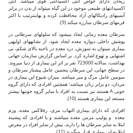
ریحان دارای خواص آنتی اکسیدانتی قوی می‏باشد. آنتی
اکسیدانت‏های طبیعی موجود در این گیاه می‏تواند از بدن در برابر
آسیب‏های رادیکال‏های آزاد محافظت کرده و به‏این‏ترتیب با اکثر
فرم‏های سرطان مبارزه می‫کند (9).
سرطان معده زمانی ایجاد می‏شود که سلول‏های سرطانی در
پوشش داخلی دیواره معده ایجاد شود. از نشانه‏های اولیه‏ی
بیماری می‏توان به سوزش، درد معده در ناحیه بالای شکم، بی
اشتهایی و تهوع اشاره کرد. بر اساس گزارش سازمان جهانی
بهداشت، سالانه 723000 نفر بر اثر این بیماری از دنیا می‏روند.
در سطح جهانی، این سرطان پنجمین عامل پیشتاز سرطان و
سومین عامل مرگ و میر می‏باشد. میزان شیوع این بیماری در
مردان، دو برابر زنان می‏باشد؛ همچنین افرادی که دارای گروه
خونی A هستند نیز نسبت به افراد با سایر گروه خونی‏ها بیشتر
مستعد این بیماری هستند (10).
افرادی که دارای بیماری التهاب مری، رفلاکس معده، ورم
معده و پولیپ مزمن معده می‏باشند و یا افرادی که پیشینه
ابتلا به سایر سرطان ها را دارند، بیش از سایر افراد در معرض
ابتلا به این بیماری قرار می‏گیرند (11).