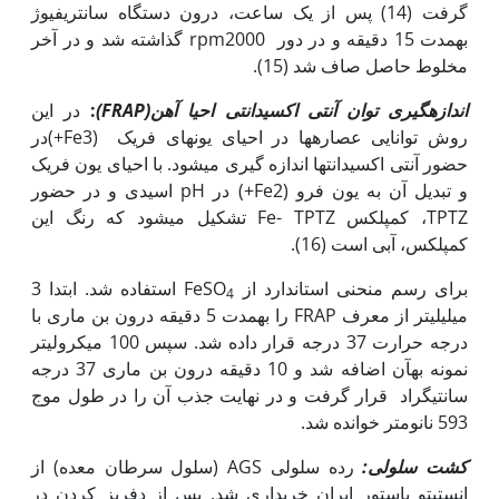
گرفت (14) پس از یک ساعت، درون دستگاه سانتریفیوژ
به‏مدت 15 دقیقه و در دور rpm2000 گذاشته شد و در آخر
مخلوط حاصل صاف شد (15).
اندازه
گیری توان آنتی اکسیدانتی احیا آهن
(FRAP)
:
در این
روش توانایی عصاره‏ها در احیای یون‏های فریک (Fe3+)در
حضور آنتی اکسیدانت‏ها اندازه گیری می‏شود. با احیای یون فریک
و تبدیل آن به یون فرو (Fe2+) در pH اسیدی و در حضور
TPTZ، کمپلکس Fe- TPTZ تشکیل می‏شود که رنگ این
کمپلکس، آبی است (16).
برای رسم منحنی استاندارد از FeSO
استفاده شد. ابتدا 3
4
میلی‫لیتر از معرف FRAP را به‏مدت 5 دقیقه درون بن ماری با
درجه حرارت 37 درجه قرار داده شد. سپس 100 میکرولیتر
نمونه به‏آن اضافه شد و 10 دقیقه درون بن ماری 37 درجه
سانتی‫گراد قرار گرفت و در نهایت جذب آن را در طول موج
593 نانومتر خوانده شد.
کشت سلولی:
رده سلولی AGS (سلول سرطان معده) از
انستیتو پاستور ایران خریداری شد. پس از دفریز کردن در