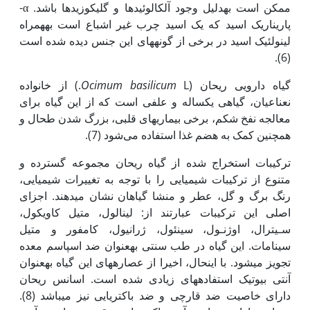
ممکن است به‏دلیل وجود آلکالوئید‫ها و گلیکوزید‫ها باشد. α-
پاریناریک اسید که یک اسید چرب غیر اشباع است به‏همراه
لینولئیک اسید در برخی از گونه‏های این جنس دیده شده است
(6).
گیاه دارویی ریحان (
Ocimum basilicum
L.) از خانواده
نعناعیان، گیاهی یک‏ساله و علفی است که از این گیاه برای
معالجه نفخ شکم، برخی بیماری‫های قلبی، بزرگ شدن طحال و
همچنین کمک به هضم غذا استفاده می‌شود (7).
ترکیبات استخراج شده از گیاه ریحان مجموعه گسترده و
متنوع از ترکیبات شیمیایی را با توجه به تغییرات شیمیایی،
رنگ برگ و گل، عطر و منشا گیاهان نشان می‏دهند. اجزای
اصلی این ترکیبات عبارتند از: لینالول، متیل کاویکول،
سـیترال، اوژنـول، سینئول، ژرانیول، کامفور و متیل
سینامات. این گیاه در طب سنتی به‏عنوان ضد اسپاسم معده
تجویز می‏شود. با این‫حال‫، اخیرا از عصاره‏های این گیاه به‏عنوان
آنتی بیوتیک استفاده‏های زیادی شده است. اسانس ریحان
دارای خاصیت ضد قارچی و ضد باکتریایی نیز می‏باشد (8).