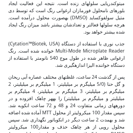
میتوکندریایی سلول‏های زنده است. نتیجه این فعالیت ایجاد
بلورهای نامحلول فورمازان ارغوانی رنگ است که توسط دی
متیل سولفوکساید (DMSO) به‫صورت محلول درآمده است.
هرچه سلول‏ها فعالتر و تعدادشان بیشتر باشد میزان رنگ ایجاد
شده بیشتر خواهد بود.
جذب نوری با استفاده از دستگاه (Cytation™Biotek, USA)
Multi-Mode Microplate Reader خوانده شده است. رنگ
ارغوانی ظاهر شده در طول موج 540 نانومتر با استفاده از
دستگاه خواننده الیزا اندازه‫گیری شد.
پس از گذشت 24 ساعت، غلظت‏های مختلف عصاره آبی ریحان
و گل حنا (5/0 میلی‏گرم بر میلی‏لیتر، 1 میلی‏گرم بر میلی‏لیتر، 2
میلی‏گرم بر میلی‏لیتر، 3 میلی‏گرم بر میلی‏لیتر، 4 میلی‏گرم بر
میلی‏لیتر و میلی‏گرم بر میلی‏لیتر) را به‏هر چاهک افزوده و در
دوره‏های زمانی متفاوت 24 و 48 و 72 ساعت انکوبه شد.
سپس مقدار 100 میکرولیتر از محلول MTT آماده شده اضافه
شد و به‏مدت 2 ساعت دیگر در انکوباتور نگه‫داری شد. سپس
محلول رویی از هر چاهک حذف و مقدار100 میکرولیتر