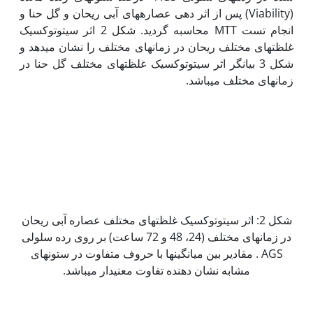
(Viability) پس از اثر دهی عصاره‏های آبی ریحان و گل حنا و
انجام تست MTT محاسبه گردید. شکل 2 اثر سیتوتوکسیک
غلظت‏های مختلف ریحان در زمان‏های مختلف را نشان می‏دهد و
شکل 3 بیانگر اثر سیتوتوکسیک غلظت‏های مختلف گل حنا در
زمان‏های مختلف می‏باشد.
شکل 2: اثر سیتوتوکسیک غلظت‏های مختلف عصاره آبی ریحان
در زمان‏های مختلف (24، 48 و 72 ساعت) بر روی رده سلولی
AGS . مقادیر بین میانگین‏ها با حروف متفاوت در ستون‏های
مشابه نشان دهنده تفاوت معنی‏دار می‏باشد.