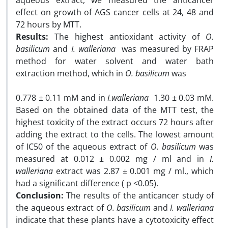
aqueous extract, we measured the anticancer
effect on growth of AGS cancer cells at 24, 48 and
72 hours by MTT.
Results:
The highest antioxidant activity of
O.
basilicum
and
I. walleriana
was measured by FRAP
method for water solvent and water bath
extraction method, which in
O. basilicum
was
0.778 ± 0.11 mM and in
I.walleriana
1.30 ± 0.03 mM.
Based on the obtained data of the MTT test, the
highest toxicity of the extract occurs 72 hours after
adding the extract to the cells. The lowest amount
of IC50 of the aqueous extract of
O. basilicum
was
measured at 0.012 ± 0.002 mg / ml and in
I.
walleriana
extract was 2.87 ± 0.001 mg / ml., which
had a significant difference ( p <0.05).
Conclusion:
The results of the anticancer study of
the aqueous extract of
O. basilicum
and
I. walleriana
indicate that these plants have a cytotoxicity effect