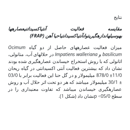
نتایج
مقایسه فعالیت آنتی
اکسیداتنی
عصار
ه
ها
به
وسیله
اندازه
گیری
توان
آنتی
اکسیدان
ت
ی
احیا آهن
(FRAP)
میزان فعالیت عصاره‏های حاصل از دو گیاه
Ocimum
basilicum
و
Impatiens walleriana
در حلال‏های آب، متانولی،
اتانولی که با روش استخراج خیساندن عصاره‏گیری شده بودند
نشان داد که بیشترین فعالیت آنتی اکسیدانتی در گیاه ریحان
11/0± 878/0 میلی‏مولار و در گل حنا این فعالیت برابر با 03/0
± 30/1 میلی‏مولار می‏باشد که هر دو تحت اثر حلال آب و روش
عصاره‏گیری خیساندن می‏باشد که تفاوت معنی‏داری را در
سطح 05/0˂ pنشان داد (شکل 1).