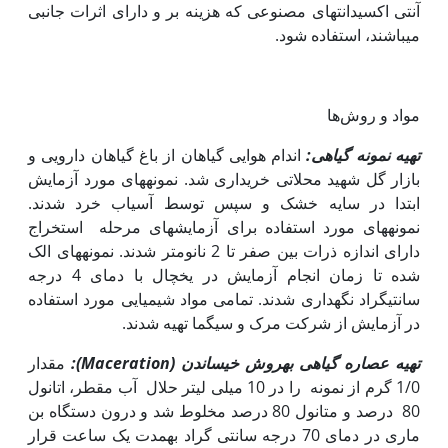
آنتی اکسیدانت‏های مصنوعی که هزینه بر و دارای اثرات جانبی
می‏باشند، استفاده شود.
مواد و روش‌ها
تهیه نمونه گیاهی:
اندام هوایی گیاهان از باغ گیاهان دارویی و
بازار گل شهید محلاتی خریداری شد. نمونه‏های مورد آزمایش
ابتدا در سایه خشک و سپس توسط آسیاب خرد شدند.
نمونه‏های مورد استفاده برای آزمایش‏های مرحله استخراج
دارای اندازه ذرات بین صفر تا 2 نانومتر شدند. نمونه‏های الک
شده تا زمان انجام آزمایش در یخچال با دمای 4 درجه
سانتی‫گراد نگه‫داری شدند. تمامی مواد شیمیایی مورد استفاده
در آزمایش از شرکت مرک و سیگما تهیه شدند.
تهیه عصاره گیاهی به‏روش خیساندن
(Maceration)
:
مقدار
1/0 گرم از نمونه را در 10 میلی لیتر حلال آب مقطر‫، اتانول
80 درصد و متانول 80 درصد مخلوط شد و درون دستگاه بن
ماری در دمای 70 درجه سانتی گراد به‏مدت یک ساعت قرار