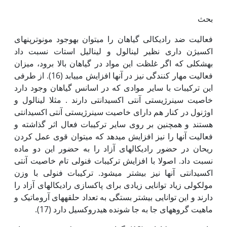
بحث
فعالیت ضد رادیکالی گیاهان را می‏توان به‏وجود مونوترپن‏های
اکسیژن داری نظیر لینالول و لینالیل استات نسبت داد
به‏شکلی که اگر غلظت این مواد در گیاهان بالا برود، میزان
فعالیت مهار کنندگی نیز در آن‏ها افزایش می‏یابد (16). از طرفی
این ترکیبات با سایر موادی که در اسانس گیاهان وجود دارد
خاصیت سینرژیستی آنتی اکسیدانتی دارند . مثلا لینالول و
اوژنول در کنار هم دارای خاصیت سینرژیستی آنتی اکسیدانتی
هستند و همچنین بر روی سایر ترکیبات فعال اثر گذاشته و
فعالیت آن‏ها را نیز افزایش می‏دهد که می‏توان قوی عمل کردن
ریحان در حضور رادیکال‏های آزاد را به حضور این دو ماده
نسبت داد. اصولا با افزایش ترکیبات فنولی تام خاصیت آنتی
اکسیدانتی آن‏ها نیز بیشتر می‏شود. ترکیبات فنولی با وزن
مولکولی زیاد توانایی زیادی برای پاکسازی رادیکال‏های آزاد را
دارند و این توانایی بیشتر بستگی به تعداد حلقه‏های آروماتیک و
ماهیت گروه‏های جا به جا شونده هیدروکسیل دارد (17).