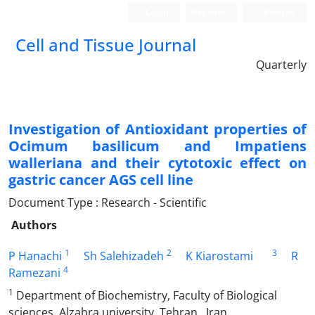
Login
Register
Persian
Cell and Tissue Journal
Quarterly
Investigation of Antioxidant properties of
Ocimum basilicum and Impatiens
walleriana and their cytotoxic effect on
gastric cancer AGS cell line
Document Type : Research - Scientific
Authors
1
2
3
P Hanachi
Sh Salehizadeh
K Kiarostami
R
4
Ramezani
1
Department of Biochemistry, Faculty of Biological
sciences, Alzahra university, Tehran , Iran.