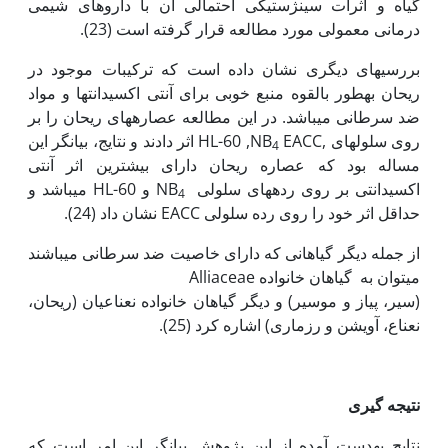
گیاه و اثرات سینژستیکی احتمالی آن با داروهای شیمی
درمانی معمولی مورد مطالعه قرار گرفته است (23).
بررسی­های دیگری نشان داده است که ترکیبات موجود در
ریحان به‏طور بالقوه منبع خوبی برای آنتی اکسیدانت‏ها و مواد
ضد سرطانی می‏باشد. در این مطالعه عصاره‏های ریحان را بر
روی سلول‏های ,HL-60 ,NB
EACC اثر دادند و نتایج، بیانگر این
4
مساله بود که عصاره ریحان دارای بیشترین اثر آنتی
اکسیدانتی بر روی رده‏های سلولی NB
و HL-60 می‏باشد و
4
حداقل اثر خود را روی رده سلولی EACC نشان داد (24).
از جمله دیگر گیاهانی که دارای خاصیت ضد سرطانی می‏باشند
می‫توان به گیاهان خانواده Alliaceae
(سیر‫، پیاز و موسیر) و دیگر گیاهان خانواده نعناعیان (ریحان‫،
نعناع‫، آویشن و رزماری) اشاره کرد (25).
نتیجه گیری
نتایج به‏دست آمده از این پژوهش بیانگر این امر است که