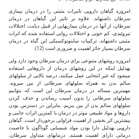
امروزه گیاهان دارویی تاثیرات مثبتی را در درمان بیماری
سرطان داشته‏اند. علاوه بر تاثیر این گیاهان در درمان
سرطان، از آن‫ها در درمان بیماری‏هایی از قبیل دیابت، اختلالات
تیروئیدی، کم خونی و اختلالات روانی استفاده شده که اثرات
مثبتی داشته‏اند. ترکیبات سایتوتوکسیکی این گیاه در درمان
سرطان بسیار حائز اهمیت و ضروری است (12).
امروزه روش‏های متنوعی برای درمان سرطان وجود دارد ولی
به‏دلیل ‏این‫که در این روش‏های درمان از داروهایی استفاده
می‏شود که غیر انتخابی عمل می‏کنند، درصد بالایی از سلول‏های
سالم بدن به همراه سلول‏های سرطانی از بین می‏روند.
مهم‏ترین مساله در درمان سرطان این است که بتوانیم
سلول‫های سرطانی را بدون آسیب رساندن و حذف کردن
سلول‏های سالم بدن از بین ببریم. بنابراین در دسترس بودن
دارو‫ها و مواد طبیعی موثر در درمان با کمترین اثرات جانبی و
بیشترین اثر بخشی از اهمیت فراوانی برخوردار است. گیاهان
دارویی به‏دلیل دارا بودن مواد شیمیایی گوناگون با خاصیت
درمانی دارای اهمیت هستند. درمان‏های متداول سرطان،