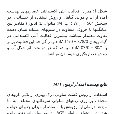
شکل 1: میزان فعالیت آنتی اکسیدانتی عصاره‏های به‏دست
آمده از اندام هوایی گیاهان و روش استفاده از خیساندن در
سنجش FRAP ( W : آب، M: متانول، E: اتانول) مقادیر بین
میانگین‏ها با حروف متفاوت در ستون‏های مشابه نشان دهنده
تفاوت معنی‏دار می‏باشد. بیشترین فعالیت آنتی اکسیدانتی در
گیاه ریحان mM 11/0 ± 878/0 و در گل حنا این فعالیت برابر
با mM 03/0 ± 30/1 می‏باشد که هر دو تحت اثر حلال آب و
روش عصاره‫گیری خیساندن می‏باشد.
نتایج به
دست آمده از آزمون
MTT
استفاده از روش کشت سلولی درک بهتری از تاثیر داروهای
مختلف بر روی رده‏های سلولی سرطان‏های مختلف به ما
می‏دهد. در طی این پژوهش با استفاده از میزان جذب‏های خوانده
شده در رده‏های سلولی AGS درصد سلول‏های زنده مانده