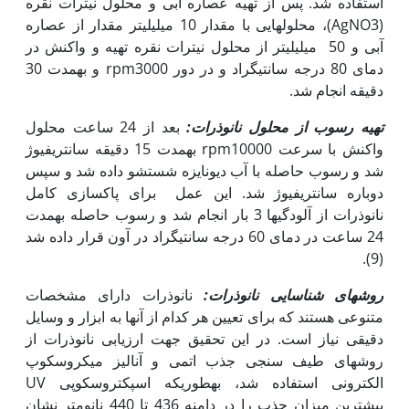
استفاده شد. پس از تهیه عصاره آبی و محلول نیترات نقره
(AgNO3)، محلول­هایی با مقدار 10 میلی­لیتر مقدار از عصاره
آبی و 50 میلی­لیتر از محلول نیترات نقره تهیه و واکنش در
دمای 80 درجه سانتی‫گراد و در دور rpm3000 و به‫مدت 30
دقیقه انجام شد.
تهیه رسوب از محلول نانوذرات:
بعد از 24 ساعت محلول
واکنش با سرعت rpm10000 به‫مدت 15 دقیقه سانتریفیوژ
شد و رسوب حاصله با آب دیونایزه شستشو داده شد و سپس
دوباره سانتریفیوژ شد. این عمل برای پاکسازی کامل
نانوذرات از آلودگی­ها 3 بار انجام شد و رسوب حاصله به‫مدت
24 ساعت در دمای 60 درجه سانتی­گراد در آون قرار داده شد
(9).
روش­های شناسایی نانوذرات:
نانوذرات دارای مشخصات
متنوعی هستند که برای تعیین هر کدام از آن‫ها به ابزار و وسایل
دقیقی نیاز است. در این تحقیق جهت ارزیابی نانوذرات از
روش­های طیف سنجی جذب اتمی و آنالیز میکروسکوپ
الکترونی استفاده شد، به‫طوری­که اسپکتروسکوپی UV
بیشترین میزان جذب را در دامنه 436 تا 440 نانومتر نشان