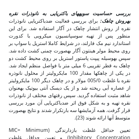
بررسی حساسیت سویه­های باکتریایی به نانوذرات نقره
به
روش چاهک:
برای بررسی فعالیت ضدباکتریایی نانوذرات
نقره از روش انتشار چاهک در آگار استفاده شد. برای این
منظور پس از تهیه سوسپانسیون میکروبی با کدورت
استاندارد نیم مک فارلند، در شرایط کاملا استریل با سواپ بر
روی محیط مولر هینتون آگار به‫صورت چمنی کشت داده شد.
سپس به‫وسیله پیپت پاستور استریل بر روی محیط کشت دو
چاهک به قطر تقریبی 6 میلی متر با فواصل منظم ایجاد شد.
در یکی از چاهک­ها مقدار 100 مایکرولیتر از محلول نانوذره
نقره با غلظت 005/0 مولار و در چاهک دیگر 100 مایکرولیتر
از عصاره آبی ریخته شد و از یک دیسک آنتی بیوتیک به‫عنوان
شاهد مثبت استفاده گردید. سپس رقت­های مختلف از نانوذرات
نقره تهیه و به شکل فوق اثر ضدباکتریایی آن مورد بررسی
قرار گرفت. همه آزمایش­ها سه بارتکرار شدند و نتایج به‫صورت
متوسط آنها ارائه شوند (23).
تعیین حداقل غلظت بازدارندگی (MIC= Minimum
Inhibitory Concentration) و تعیین حداقل غلظت