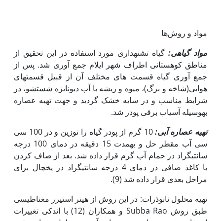
مواد و روش‌ها
مواد گیاهی:
گیاه تشنه­داری مورد استفاده در این تحقیق از
مناطق کوهستانی اطراف شهر ایلام جمع آوری شد. پس از
جمع آوری گیاه قسمت های مختلف آن از قبیل قسمت­های
هوایی(شاخه و برگ)، میوه و ریشه با آب دیونایزه شستشو، در
شرایط مناسب و در سایه خشک گردید و جهت تهیه عصاره
به‫وسیله آسیاب برقی پودر شد.
تهیه عصاره آبی:
10 گرم از پودر گیاه را توزین و در 100 سی
سی آب مقطر حل و به‫مدت 15 دقیقه در دمای 100 درجه
سانتی­گراد در حمام آب گرم قرار داده شد. بعد از صاف کردن
با کاغذ صافی در دمای 4 درجه سانتی‫گراد در یخچال برای
مراحل بعدی قرار داده شد (9).
تهیه محلول نانوذرات: در این روش از هیتر استیرر مغناطیسی
طبق روش Subba Rao و همکاران (12) با اندکی تغییرات