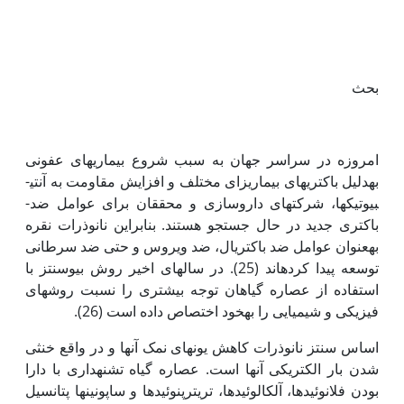
بحث
امروزه در سراسر جهان به سبب شروع بیماری­های عفونی
به‫دلیل باکتری­های بیماری­زای مختلف و افزایش مقاومت به آنتی­
بیوتیک­­ها، شرکت­های داروسازی و محققان برای عوامل ضد­
باکتری جدید در حال جستجو هستند. بنابراین نانوذرات نقره
به‫عنوان عوامل ضد باکتریال، ضد ویروس و حتی ضد سرطانی
توسعه پیدا کرده­اند (25). در سال­های اخیر روش بیوسنتز با
استفاده از عصاره گیاهان توجه بیشتری را نسبت روش­های
فیزیکی و شیمیایی را به‫خود اختصاص داده است (26).
اساس سنتز نانوذرات کاهش یون­های نمک آن‫ها و در واقع خنثی
شدن بار الکتریکی آنها است. عصاره گیاه تشنه­داری با دارا
بودن فلانوئید­ها، آلکالوئیدها، تری‫ترپنوئیدها و ساپونین­ها پتانسیل