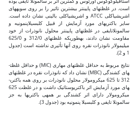
استافیلوکوکوس اورئوس و کمترین اثر بر سالمونلا تایفی بوده
است. در غلظت­های پایینتر بیشترین تاثیر را بر روی سویه­های
اشریشیاکلی ATCC و اشریشیاکلی بالینی نشان داده است.
سایر باکتری­های مورد آزمایش از قبیل کلبسیلاپنمونیه و
سالمونلاتایفی در غلظت­های پایینتر محلول نانوذرات از خود
مقاومت نشان دادند، به­طوری­که غلظت­های 312/0 و 625/0
میلی­مولار نانوذرات نقره روی آنها تأثیری نداشته است (جدول
1 و 2).
نتایج مربوط به حداقل غلظت­های مهاری (MIC) و حداقل غلظت­
های کشندگی (MBC) نشان داد که نانوذرات نقره در غلظت­های
312 تا 625 میکرومولار محلول نانوذرات بر روی همه باکتری­
های مورد آزمایش اثر باکتریوستاتیک داشت و در غلظت 625
میکرومولار دارای اثر کشندگی بر همه­ی باکتری­ها به جز
سالمونلا تایفی و کلبسیلا پنمونیه بود (جدول 3).