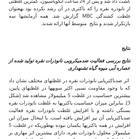
کشت داد شد و پس از 24 ساعت انکوباسیون، کمترین غلظتی
از نانوذره نقره را که باکتری در آن رشد نکرده بود به‫عنوان
غلظت کشندگی MBC گزارش شد. همه آزمایش­ها سه
بارتکرار شدند و نتایج ‫ متوسط آنها ارائه شدند.
نتایج
نتایج بررسی فعالیت ضدمیکروبی نانوذرات نقره تولید شده از
عصاره آبی میوه گیاه تشنه­داری
اثر ضدباکتریایی نانوذرات نقره در غلظت­های مختلف نشان داد
که با وجود مقاومت نسبی اکثر سویه­ها در غلظت­های پایین،
بیشترین حساسیت در غلظت­ 5 میلی‫مولار مشاهده شد (شکل
3). بنابراین میزان حساسیت باکتری‫ها به غلظت نانوذرات نقره
بستگی داشته و با افزایش غلظت نانودرات نقره فعالیت
ضدباکتریایی آن نیز افزایش یافته است. با این‫حال میزان این
افزایش در همه باکتری­ها یکسان نبوده به­طوری­که در غلظت 5
میلی‫مولار محلول نانوذرات نقره، دارای بیشترین اثر مهاری بر