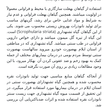
استفاده از گیاهان به‫علت سازگاری با محیط و فراوانی معمولاً
در اولویت می­باشند. همچنین گیاهان به‫علت فراوانی و عدم نیاز
به شرایط و مواد غذایی خاص برای رشد، گزینه­ای مناسب
برای تولید نانوذرات به‫روش زیستی محسوب می شوند. یکی
از این گیاهان گیاه تشنه­داری (Scrophularia striata) است.
این گیاه از تیره گل میمون می‫باشد و دارای خواص دارویی
فراوانی در طب سنتی می­باشد. گیاه تشنه­داری که در مناطقی
از استان ایلام به‫صورت خودرو می­روید سال­هاست به‫صورت
سنتی توسط مردم بومی در درمان بیماری­های مختلف از جمله
کمک به بهبود زخم و ضد عفونی کردن آن به‫کار می‫رود، با این
وجود مطالعات زیادی بر روی آن صورت نگرفته است.
از آنجا‫که گیاهان منابع مناسبی جهت تولید نانوذرات نقره
محسوب شده و همچنین گیاه تشنه­دارای به‫صورت سنتی در
استان ایلام در درمان بیماری­ها مورد استفاده قرار می‫گیرد، در
این تحقیق از قسمت میوه گیاه تشنه­داری جهت زیست سنتز
نانوذرات نقره استفاده شده و اثرات ضدباکتریایی آن بررسی
شد.