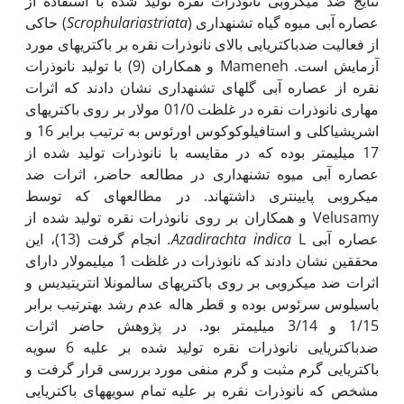
نتایج ضد میکروبی نانوذرات نقره تولید شده با استفاده از
عصاره آبی میوه گیاه تشنه­داری (
striata
Scrophularia
) حاکی
از فعالیت ضدباکتریایی بالای نانوذرات نقره بر باکتری­های مورد
آزمایش است. Mameneh و همکاران (9) با تولید نانوذرات
نقره از عصاره آبی گل­های تشنه­داری نشان دادند که اثرات
مهاری نانوذرات نقره در غلظت 01/0 مولار بر روی باکتری­های
اشریشیاکلی و استافیلوکوکوس اورئوس به ترتیب برابر 16 و
17 میلی‫متر بوده که در مقایسه با نانوذرات تولید شده از
عصاره آبی میوه تشنه­داری در مطالعه حاضر، اثرات ضد
میکروبی پایین­تری داشته­اند. در مطالعه­ای که توسط
Velusamy و همکاران بر روی نانوذرات نقره تولید شده از
عصاره آبی
L
Azadirachta indica
.
انجام گرفت (13)، این
محققین نشان دادند که نانوذرات در غلظت 1 میلی‫مولار دارای
اثرات ضد میکروبی بر روی باکتری­های سالمونلا انتریتیدیس و
باسیلوس سرئوس بوده و قطر هاله عدم رشد به‫ترتیب برابر
1/15 و 3/14 میلی­متر بود. در پژوهش حاضر اثرات
ضدباکتریایی نانوذرات نقره تولید شده بر علیه 6 سویه
باکتریایی گرم مثبت و گرم منفی مورد بررسی قرار گرفت و
مشخص که نانوذرات نقره بر علیه تمام سویه­های باکتریایی