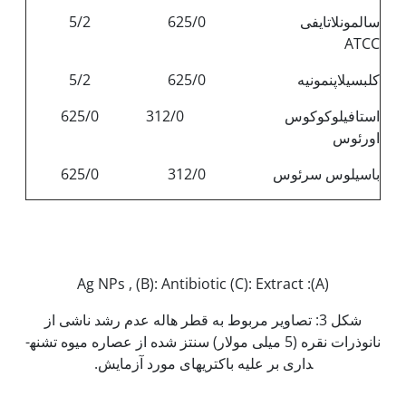
سالمونلاتایفی
625/0
5/2
ATCC
کلبسیلاپنمونیه
625/0
5/2
استافیلوکوکوس
312/0
625/0
اورئوس
باسیلوس سرئوس
312/0
625/0
(A): Ag NPs , (B): Antibiotic (C): Extract
شکل 3: تصاویر مربوط به قطر هاله عدم رشد ناشی از
نانوذرات نقره (5 میلی مولار) سنتز شده از عصاره میوه تشنه­
داری بر علیه باکتری­های مورد آزمایش.