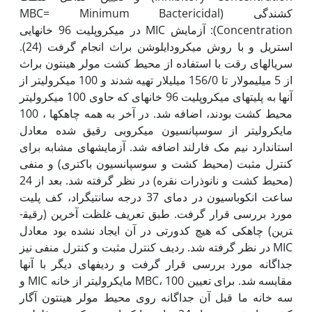
کشندگی (MBC= Minimum Bactericidal
Concentration): آزمایش MIC در میکروپلیت 96 خانه­­ایی
استریل و با روش میکرودایلوشن براث انجام گرفت (24).
سریال­های رقت با استفاده از محیط کشت مولر هینتون براث
از 5 میلی­مولار تا 156/0 میلی­لار تهیه شدند و 100 میکرولیتر از
آن‫ها به پلیت­های میکروپلیت 96 خانه­ای که حاوی 100 میکرولیتر
محیط کشت بودند، اضافه شد. در آخر به همه چاهک­ها ، 100
مایکرولیتر از سوسپانسیون میکروبی رقیق شده معادل
استاندارد نیم مک فارلند اضافه شد. آزمایش­های مشابه برای
کنترل مثبت (محیط کشت و سوسپانسیون باکتری) و منفی
(محیط کشت و نانوذرات نقره) در نظر گرفته شد. بعد از 24
ساعت انکوباسیون در دمای 37 درجه سانتی­گراد، کف پلیت
مورد بررسی قرار گرفت. طبق تعریف غلظت آخرین (رقیق­
ترین) چاهکی که هیچ کدورتی در آن ایجاد نشده بود معادل
MIC در نظر گرفته شد. ردیف کنترل مثبت و کنترل منفی نیز
جداگانه مورد بررسی قرار گرفت و ردیف­های دیگر با آن‫ها
مقایسه شد. برای تعیین MBC، 100 مایکرولیتر از خانه MIC و
سه خانه ما قبل آن جداگانه روی محیط مولر هینتون آگار