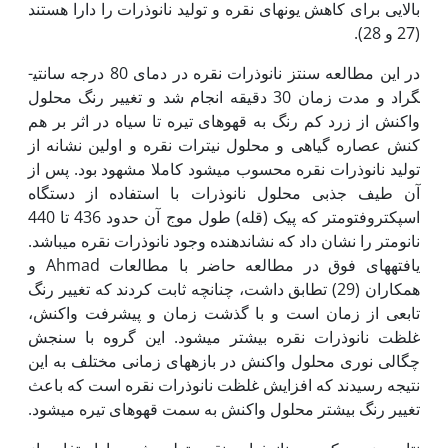
بالایی برای کاهش یون­های نقره و تولید نانوذرات را دارا هستند
(27 و 28).
در این مطالعه سنتز نانوذرات نقره در دمای 80 درجه‫ سانتی­
گراد و مدت زمان 30 دقیقه انجام شد و تغییر رنگ محلول
واکنش از زرد کم رنگ به قهوه­ای تیره تا سیاه در اثر بر هم
کنش عصاره گیاهی و محلول نیترات نقره و اولین نشانه از
تولید نانوذرات نقره محسوب می­شود کاملا مشهود بود. پس از
آن طیف جذبی محلول نانوذرات با استفاده از دستگاه
اسپکتروفتومتر که پیک (قله) طول موج آن حدود 436 تا 440
نانومتر را نشان داد که نشان‫دهنده وجود نانوذرات نقره می­باشد.
یافته­های فوق در مطالعه حاضر با مطالعات Ahmad و
همکاران (29) تطابق داشت، چنانچه ثابت کردند که تغییر رنگ
تابعی از زمان است و با گذشت زمان و پیشرفت واکنش،
غلظت نانوذرات نقره بیشتر می­شود. این گروه با سنجش
چگالی نوری محلول واکنش در بازه­های زمانی مختلف به این
نتیجه رسیدند که افزایش غلظت نانوذرات نقره است که باعث
تغییر رنگ بیشتر محلول واکنش به سمت قهوه­ای تیره می­شود.