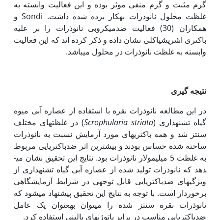
گرم مثبت و گرم منفی موثر بوده و این فعالیت وابسته به
غلظت محلول نانوذرات به‫کار برده شده داشت. Sondi و
همکاران (30) فعالیت ضدمیکروبی نانوذرات را بر علیه
باکتری­ اشریشیاکلی نشان داده و ذکر کرده اند که این فعالیت
وابسته به غلظت نانوذرات در محلول می­باشد.
نتیجه گیری
در این مطالعه نانوذرات نقره با استفاده از عصاره آبی میوه
گیاه تشنه­داری (
a
Scrophularia striat
) در غلظت‫های مختلف
سنتز شد و همه باکتری­های مورد آزمایش نسبت به نانوذرات
ساخته شده حساس بودند و بیشترین اثر ضد­باکتریایی مربوط
به غلظت 5 میلی­مولار نانوذرات بود. نتایج این تحقیق نشان می­
دهد که نانوذرات تولید شده از عصاره آبی گیاه تشنه­داری از
ویژگی­های ضد­باکتریایی قابل توجهی در شرایط آزمایشگاهی
برخوردار است. با توجه به نتایج این تحقیق پیشنهاد می‫شود که
نانوذرات نقره سنتز شده را می­توان به‫عنوان یک عامل
ضدباکتریایی مناسب در برابر پاتوژن­های بالینی استفاده کرد.