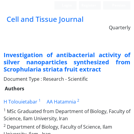
Login
Register
Persian
Cell and Tissue Journal
Quarterly
Investigation of antibacterial activity of
silver nanoparticles synthesized from
Scrophularia striata fruit extract
Document Type : Research - Scientific
Authors
1
2
H Tolouietabar
AA Hatamnia
1
MSc Graduated from Department of Biology, Faculty of
Science, Ilam University, Iran
2
Department of Biology, Faculty of Science, Ilam