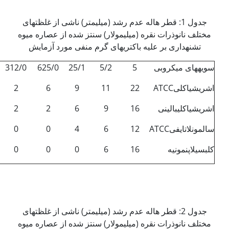
جدول 1: قطر هاله عدم رشد (میلی­متر) ناشی از غلظت­های
مختلف نانوذرات نقره (میلی­مولار) سنتز شده از عصاره میوه
تشنه­داری بر علیه باکتری­های ­گرم منفی مورد آزمایش
سویه­های میکروبی
5
5/2
25/1
625/0
312/0
اشریشیا­کلیATCC
22
11
9
6
2
اشریشیاکلی­بالینی
16
9
6
2
2
سالمونلاتایفیATCC
12
6
4
0
0
کلبسیلاپنمونیه
16
6
0
0
0
جدول 2: قطر هاله عدم رشد (میلی­متر) ناشی از غلظت­های
مختلف نانوذرات نقره (میلی­مولار) سنتز شده از عصاره میوه