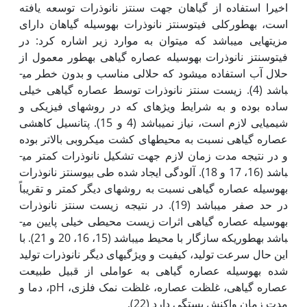
اخیرا استفاده از گیاهان جهت سنتز نانوذرات توسعه یافته
است، به­طور­کلی فیتوسنتز نانوذرات به‫وسیله گیاهان دارای
مزیت­هایی می­باشد که می­توان به موارد زیر اشاره کرد: در
فیتوسنتز نانوذرات به‫وسیله عصاره گیاهی به‫طور معمول از
حلال آب استفاده می­شود که حلالی مناسب و بدون خطر می­
باشد (4). زیست سنتز نانوذرات توسط عصاره گیاهی خیلی
ساده بوده و به شرایط ویژه­ای که در روش­های فیزیکی و
شیمیایی لازم است، نیاز نمی­باشد (4 و 15). پتانسیل کاهشی
عصاره گیاهی نسبت به محیط‫های کشت میکروبی بالاتر بوده
و در نتیجه مدت زمان لازم جهت تشکیل نانوذرات کمتر می­
باشد (16، 17 و 18). آلودگی ایجاد شده طی بیوسنتز نانوذرات
به‫وسیله عصاره گیاهی نسبت به روش­های دیگر کمتر و تقریباً
در حد صفر می­باشد (19). در نتیجه زیست سنتز نانوذرات
به‫وسیله عصاره گیاهی اثرات زیست محیطی خیلی پایین می­
باشد به­طوری­که سازگار با محیط می­باشد (15، 16، 20 و 21). با
این حال سرعت تولید، کیفیت و ویژگی­های دیگر نانوذرات تولید
شده به‫وسیله عصاره گیاهی به عواملی از قبیل طبیعت
عصاره گیاهی، غلظت عصاره، غلظت نمک فلزی، pH، دما و
مدت زمان واکنش بستگی دارد (22).