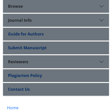
Browse
Journal Info
Guide for Authors
Submit Manuscript
Reviewers
Plagiarism Policy
Contact Us
Home