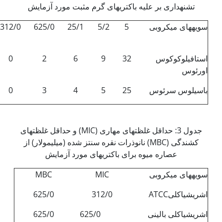
تشنه­داری بر علیه باکتری­های ­گرم مثبت مورد آزمایش
سویه­های میکروبی
5
5/2
25/1
625/0
312/0
استافیلوکوکوس
32
9
6
2
0
اورئوس
باسیلوس سرئوس
25
5
4
3
0
جدول 3: حداقل غلظت­های مهاری (MIC) و حداقل غلظت­های
کشندگی (MBC) نانوذرات نقره سنتز شده (میلی­مولار) از
عصاره میوه برای باکتری‫های مورد آزمایش
سویه­های میکروبی
MIC
MBC
اشریشیاکلیATCC
312/0
625/0
اشریشیاکلی بالینی
625/0
625/0