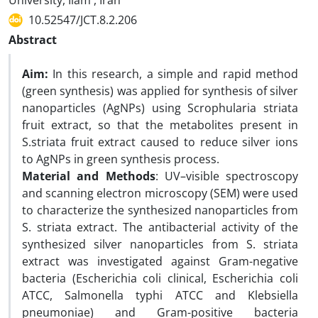
University, Ilam , Iran
10.52547/JCT.8.2.206
Abstract
Aim:
In this research, a simple and rapid method
(green synthesis) was applied for synthesis of silver
nanoparticles (AgNPs) using Scrophularia striata
fruit extract, so that the metabolites present in
S.striata fruit extract caused to reduce silver ions
to AgNPs in green synthesis process.
Material and Methods
: UV–visible spectroscopy
and scanning electron microscopy (SEM) were used
to characterize the synthesized nanoparticles from
S. striata extract. The antibacterial activity of the
synthesized silver nanoparticles from S. striata
extract was investigated against Gram-negative
bacteria (Escherichia coli clinical, Escherichia coli
ATCC, Salmonella typhi ATCC and Klebsiella
pneumoniae) and Gram-positive bacteria