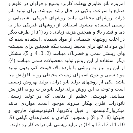
امروزه نانو فناوری به‫علت کاربرد وسیع و فراوان در علوم و
صنایع با سرعت بالایی در حال رشد می­باشد. برای تولید نانو
ذرات روش­های مختلفی مانند روش­های فیزیکی، شیمیایی و
زیستی استفاده می­شود. استفاده از روش­های فیزیکی نیاز به
دما و فشار بالا و همچنین هزینه زیادی دارد (1). از طرف دیگر
در اغلب روش­های شیمیایی از مواد شیمیایی استفاده شده که
این مواد نه تنها برای محیط زیست بلکه همچنین برای سیستم­
های زیستی سمی و خطرناک می­باشد (2، 3، 4 و 5). مشکل
دیگر استفاده از این روش تولید محصولات سمی می­باشد (4).
از این رو نیاز به روشی با بازده بالا، قیمت کم، بدون تولید
مواد سمی و بدون آسیب­های زیست محیطی رو به افزایش می­
باشد. یکی از روش­های تولید نانو ذرات، تولید به‫روش زیستی
است و توجه به این روش برای تولید نانو ذرات رو به افزایش
می­باشد. فهرستی عظیم از منابعی که در تولید زیستی
نانوذرات فلزی به‫کار می­روند موجود است. مواردی مانند
میکروارگانیسم­ها از قبیل باکتری­ها، اکتینومیست­ها، قارچ­ها و
جلبک­ها (6، 7 و 8) و همچنین گیاهان و عصاره­های گیاهی (9،
10، 11، 12، 13 و 14) در تولید زیستی نانو ذرات کاربرد دارند.