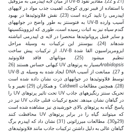
(21 و 22). مقادیر نفوذ UV-B از میان لایه اپیدرمی به مزوفیل
با استفاده از فیبر نوری کوچک، اهمیت جذب مواد در لایه­های
اپیدرمی را تایید کرده است (23). نقش فلاونوئیدها در بهبود
آسیب وارده UV-B به فتوسنتز به طور واضح در جوانه­های
گندم سیاه نیز به اثبات رسیده است، طوری که ایزوویتکسین­ها
و سایر فنیل پروپانوئیدها منحصرا در لایه ی اپیدرمی انباشته
شده­اند (24). بیوسنتز این ترکیبات به وسیلة مراحل
ایزومریزاسیون القا شدة UV-B، از ترکیبات پیش ساخت
تنظیم می­شود (25). موتان­های فاقد فلاونوئید
Arabidopsis
بسیار به پرتوهای UV کیهانی حساس هستند (26
و 27). ممانعت از آسیب DNA ایجاد شده به وسیله ی UV-B
توسط فلاونوئیدها در جوانه­های ذرت نشان داده شده است
(28). همچنین مطالعات Caldwell و همکاران (29) تغییر و یا
تحریک سنتز رنگیزه­های جاذب UV تحت تاثیر پرتوهای UV را
در گیاهان نشان می­دهد. تجمع ترکیبات فنلی جاذب UV نیز در
پاسخ گیاه به پرتوهای بالای خورشیدی نیز مشاهده شده است
که می­توانند گیاه را در برابر پرتوهای UV محافظت کنند
(29و30). مطالعات میرزاتونی (31) نشان داد که اپیدرم برگ
گیاهان عالی به دلیل داشتن ترکیبات جاذب مانند فلاونوئیدهای