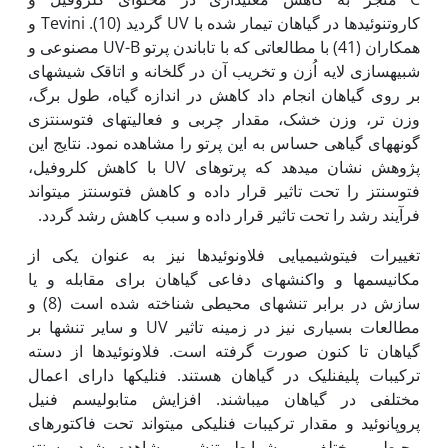
کاروتنوئیدها در گیاهان تیمار شده با UV گردید (10). Tevini و
همکاران (41) با مطالعاتی که با تاباندن پرتو UV-B مصنوعی و
شبیه­سازی لایه اُزن و تخریب آن در گلخانه و اتاقک شیشه­ای
بر روی گیاهان انجام داد کاهش در اندازه گیاه، طول برگ،
وزن تر، وزن خشک، مقدار چربی و فعالیت­های فتوسنتزی
گونه­های گیاهی حساس به این پرتو را مشاهده نمود. نتایج این
پژوهش نشان می­دهد که پرتوهای UV با کاهش کلروفیل،
فتوسنتز را تحت تاثیر قرار داده و کاهش فتوسنتز می­تواند
فرآیند رشد را تحت تاثیر قرار داده و سبب کاهش رشد گردد.
تغییرات فیتوشیمیایی فلاونوئیدها نیز به عنوان یکی از
مکانیسم‏ها و واکنش­های دفاعی گیاهان برای مقابله و یا
سازش در برابر تنش­های محیطی شناخته شده است (8) و
مطالعات بسیاری نیز در زمینه تاثیر UV و سایر تنش­ها بر
گیاهان تا کنون صورت گرفته است. فلاونوئیدها از دسته
ترکیبات پلی‏فنلیک در گیاهان هستند. فنلیک­ها دارای اعمال
مختلفی در گیاهان می­باشند. افزایش متابولیسم فنیل
پروپانوئید و مقدار ترکیبات فنلیکی می‏تواند تحت فاکتورهای
محیطی مختلف و شرایط تنشی مشاهده شود. سنتز