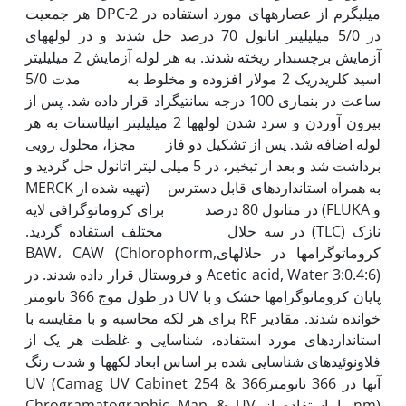
میلی­گرم از عصاره­های مورد استفاده در 2-DPC هر جمعیت
در 5/0 میلی­لیتر اتانول 70 درصد حل شدند و در لوله­های
آزمایش برچسب­دار ریخته شدند. به هر لوله آزمایش 2 میلی­لیتر
اسید کلریدریک 2 مولار افزوده و مخلوط به مدت 5/0
ساعت در بن­ماری 100 درجه سانتی­گراد قرار داده شد. پس از
بیرون آوردن و سرد شدن لوله­ها 2 میلی­لیتر اتیل‏استات به هر
لوله اضافه شد. پس از تشکیل دو فاز مجزا، محلول رویی
برداشت شد و بعد از تبخیر، در 5 میلی لیتر اتانول حل گردید و
به همراه استانداردهای قابل دسترس (تهیه شده از MERCK
و FLUKA) در متانول 80 درصد برای کروماتوگرافی لایه
نازک (TLC) در سه حلال مختلف استفاده گردید.
کروماتوگرام­ها در حلال‏هایBAW، CAW (Chlorophorm,
Acetic acid, Water 3:0.4:6) و فروستال قرار داده شدند. در
پایان کروماتوگرام­ها خشک و با UV در طول موج 366 نانومتر
خوانده شدند. مقادیر RF برای هر لکه محاسبه و با مقایسه با
استانداردهای مورد استفاده، شناسایی و غلظت هر یک از
فلاونوئیدهای شناسایی شده بر اساس ابعاد لکه­ها و شدت رنگ
آن‏ها در 366 نانومترUV (Camag UV Cabinet 254 & 366
nm) با استفاده از Chrogramatographic Map & UV