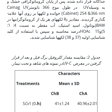
جداگانه قرار داده شده، پس از پایان کروماتوگرافی خشک و
به وسیلهUV در طول موج 366 نانومترCamag UV
Cabinet) 254 &366 nm) خوانده و لکه­ها بر روی آنها علامت­
گذاری گردیدند. مقادیر R
لکه­های هر یک از کروماتوگرام­ها در
F
BAW(بوتانول، اسید استیک، آب مقطر به نسبت 4: 1:
5)وHOAc 15درصد محاسبه و سپس با استفاده از کلید
شناسایی اولیه (37 و 38) لکه­ها شناسایی شدند
.
جدول 2: مقایسه مقدار کلروفیل برگ قبل و بعد از قرار
گرفتن در معرض
UV-C
در نمونه های شاهد و تحت تیمار.
Characters
Treatments
Mean ± SD
ChB
ChA
S
Cv
1 (0
.h)
41±1.24
40.96±2.01