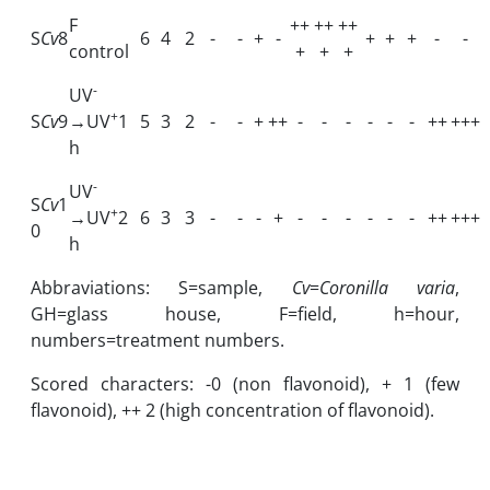
F
++
++
++
S
Cv
8
6
4
2
-
-
+
-
+
+
+
-
-
control
+
+
+
-
UV
+
S
Cv
9
→
UV
1
5
3
2
-
-
+
++
-
-
-
-
-
-
++
+++
h
-
UV
S
Cv
1
+
→
UV
2
6
3
3
-
-
-
+
-
-
-
-
-
-
++
+++
0
h
Abbraviations: S=sample,
Cv
=
Coronilla varia
,
GH=glass house, F=field, h=hour,
numbers=treatment numbers.
Scored characters: -0 (non flavonoid), + 1 (few
flavonoid), ++ 2 (high concentration of flavonoid).