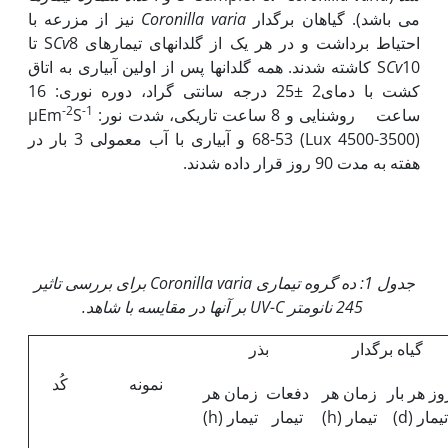
می باشد). گیاهان برگدار
Coronilla varia
نیز از مزرعه با
احتیاط برداشت و در هر یک از گلدان­های تیمارهای S
Cv
8 تا
Cv
S
10 کاشته شدند. همه گلدان­ها پس از اولین آبیاری به اتاق
کشت با دمای2 ±25 درجه سانتی گراد، دوره نوری: 16
-2
-1
ساعت روشنایی و 8 ساعت تاریکی، شدت نور: µEm
S
68-53 (Lux 4500-3500) و آبیاری با آب معمولی 3 بار در
هفته به مدت 90 روز قرار داده شدند.
جدول 1: ده گروه تیماری
Coronilla varia
برای بررسی ت
ا
ثیر
245 نانومتر
UV-C
بر آنها در مقایسه با شاهد.
گیاه برگدار
بذر
نمونه
کُد
وز هر بار
زمان هر
دفعات
زمان هر
تیمار (d)
تیمار (h)
تیمار
تیمار (h)