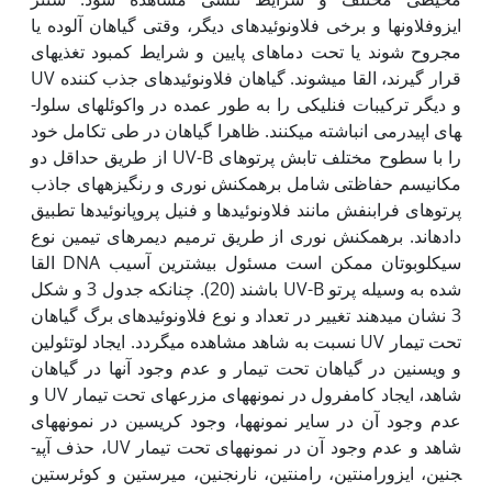
ایزوفلاون­ها و برخی فلاونوئیدهای دیگر، وقتی گیاهان آلوده یا
مجروح شوند یا تحت دماهای پایین و شرایط کمبود تغذیه­ای
قرار گیرند، القا می­شوند. گیاهان فلاونوئیدهای جذب کننده UV
و دیگر ترکیبات فنلیکی را به طور عمده در واکوئل­های سلول­
های اپیدرمی انباشته می‏کنند. ظاهرا گیاهان در طی تکامل خود
را با سطوح مختلف تابش پرتوهای UV-B از طریق حداقل دو
مکانیسم حفاظتی شامل برهم­کنش نوری و رنگیزه­های جاذب
پرتوهای فرابنفش مانند فلاونوئیدها و فنیل پروپانوئیدها تطبیق
داده­اند. برهم­کنش نوری از طریق ترمیم دیمرهای تیمین نوع
سیکلوبوتان ممکن است مسئول بیشترین آسیب DNA القا
شده به وسیله پرتو UV-B باشند (20). چنانکه جدول 3 و شکل
3 نشان می­دهند تغییر در تعداد و نوع فلاونوئیدهای برگ گیاهان
تحت تیمار UV نسبت به شاهد مشاهده می­گردد. ایجاد لوتئولین
و وی­سنین در گیاهان تحت تیمار و عدم وجود آنها در گیاهان
شاهد، ایجاد کامفرول در نمونه­های مزرعه­ای تحت تیمار UV و
عدم وجود آن در سایر نمونه­ها، وجود کریسین در نمونه­های
شاهد و عدم وجود آن در نمونه­های تحت تیمار UV، حذف آپی­
جنین، ایزورامنتین، رامنتین، نارنجنین، میرستین و کوئرستین