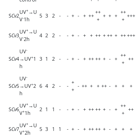
+
UV
→
U
++
++
S
Cv
2
5
3
2
-
-
+
-
+
++
+
+
+
+++
-
V
1h
+
+
+
UV
→
U
S
Cv
3
4
2
2
-
-
+
-
+
+
++
+
++
+
++
+++
-
V
2h
-
UV
++
+
S
Cv
4
→
UV
1
3
1
2
-
-
+
-
+
++
++
+
-
+
++
+
h
-
UV
+
+
S
Cv
5
→
UV
2
6
4
2
-
-
-
++
+
+
++
-
+
+
+
+
h
+
UV
→
U
++
S
Cv
6
2
1
1
-
-
+
-
+
++
++
+
-
+
++
+
V
1h
+
+
UV
→
U
S
Cv
7
5
3
1
1
-
+
-
+
++
++
+
-
+
+
+
+
V
2h