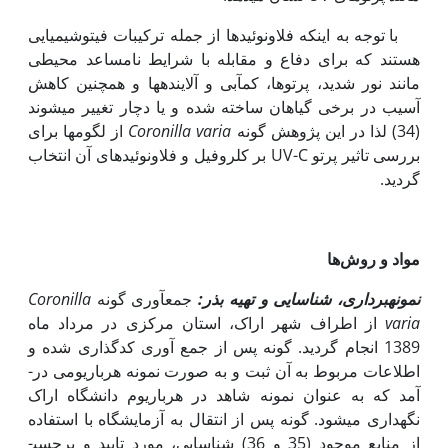
با توجه به اینکه فلاونوئیدها از جمله ترکیبات فیتوشیمیایی
هستند که برای دفاع و مقابله با شرایط نامساعد محیطی
مانند نور شدید، پرتوها، کم­آبی و آلاینده­ها و همچنین کاهش
آسیب در برخی گیاهان ساخته شده و یا دچار تغییر می­شوند
(34) لذا در این پژوهش گونه
Coronilla varia
از لگوم­ها برای
بررسی تاثیر پرتو UV-C بر کلروفیل و فلاونوئیدهای آن انتخاب
گردید.
مواد و روش‌ها
نمونه­برداری، شناسایی و تهیه بذر:
جمع­آوری گونه
Coronilla
varia
از اطراف شهر اراک، استان مرکزی در مرداد ماه
1389 انجام گردید. گونه پس از جمع آوری کدگذاری شده و
اطلاعات مربوط به آن ثبت و به صورت نمونه هرباریومی در­
آمد که به عنوان نمونه شاهد در هرباریوم دانشگاه اراک
نگهداری می­شود. گونه پس از انتقال به آزمایشگاه با استفاده
از منابع موجود (35 و 36) شناسایی، مورد تایید و برچسب­