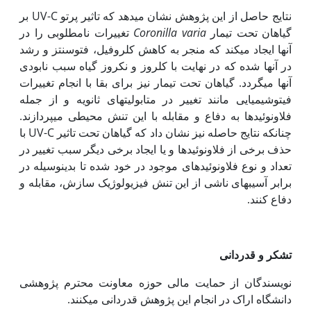
نتایج حاصل از این پژوهش نشان می­دهد که تاثیر پرتو UV-C بر
گیاهان تحت تیمار
Coronilla varia
تغییرات نامطلوبی را در
آنها ایجاد می­کند که منجر به کاهش کلروفیل، فتوسنتز و رشد
در آن‏ها شده که در نهایت با کلروز و نکروز گیاه سبب نابودی
آنها می­گردد. گیاهان تحت تیمار نیز برای بقا با انجام تغییرات
فیتوشیمیایی مانند تغییر در متابولیت­های ثانویه و از جمله
فلاونوئیدها به دفاع و مقابله با این تنش محیطی می‏پردازند.
چنانکه نتایج حاصله نیز نشان داد که گیاهان تحت تاثیر UV-C با
حذف برخی از فلاونوئیدها و یا ایجاد برخی دیگر سبب تغییر در
تعداد و نوع فلاونوئیدهای موجود در خود شده تا بدینوسیله در
برابر آسیب­های ناشی از این تنش فیزیولوژیک سازش، مقابله و
دفاع کنند.
تشکر و قدردانی
نویسندگان از حمایت مالی حوزه معاونت محترم پژوهشی
دانشگاه اراک در انجام این پژوهش قدردانی می­کنند.