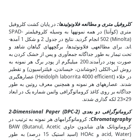
کلروفیل متری و مطالعه فلاونوئیدها:
در پایان کشت کلروفیل
متری (کوآنتا) در همه نمونه­ها به وسیله کلروفیل­متر SPAD-
502 (Minolta) انجام گردید. نتایج در جدول 2 و شکل 1 آمده­
اند. برای مطالعه‏ی فلاونوئیدها، برگچه
های گیاهان شاهد و
تحت تیمار به طور جداگانه جمع­آوری و پس از خشک کردن به
صورت پودر درآمدند.200 میلی­گرم از پودر برگ هر نمونه به
روش آبی-الکلی (جوشاندن، خیساندن، فیلتراسیون) و تقطیر
در خلاء (Heidolph laborrita 4000 efficient) عصاره­گیری
شدند. عصاره­های هر نمونه و همچنین معرف روتین به طور
جداگانه بر روی کاغذ کروماتوگرافی واتمن شماره یک در ابعاد
29×23 لکه گذاری شدند.
کروماتوگرافی دو بعدی (
2-DPC
)
2-Dimensional Paper
Chromatography
:
کروماتوگرام­های هر نمونه به ترتیب در
کروماتوتانک های شاندون حاوی BAW (Butanul, Acetic
acid, Water) و HOAc (اسید استیک 15 درصد) به طور