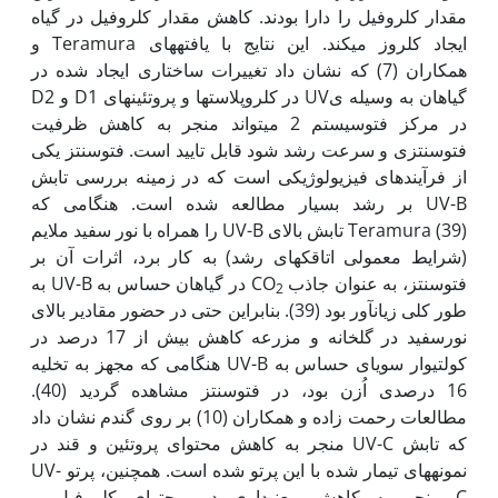
مقدار کلروفیل را دارا بودند. کاهش مقدار کلروفیل در گیاه
ایجاد کلروز می­کند. این نتایج با یافته­های Teramura و
همکاران (7) که نشان داد تغییرات ساختاری ایجاد شده در
گیاهان به وسیله یUV در کلروپلاست­ها و پروتئین­های D1 و D2
در مرکز فتوسیستم 2 می­تواند منجر به کاهش ظرفیت
فتوسنتزی و سرعت رشد شود قابل تایید است. فتوسنتز یکی
از فرآیندهای فیزیولوژیکی است که در زمینه بررسی تابش
UV-B بر رشد بسیار مطالعه شده است. هنگامی که
Teramura (39) تابش بالای UV-B را همراه با نور سفید ملایم
(شرایط معمولی اتاقک­های رشد) به کار برد، اثرات آن بر
فتوسنتز، به عنوان جاذب CO
در گیاهان حساس به UV-B به
2
طور کلی زیان­آور بود (39). بنابراین حتی در حضور مقادیر بالای
نورسفید در گلخانه و مزرعه کاهش بیش از 17 درصد در
کولتیوار سویای حساس به UV-B هنگامی که مجهز به تخلیه
16 درصدی اُزن بود، در فتوسنتز مشاهده گردید (40).
مطالعات رحمت زاده و همکاران (10) بر روی گندم نشان داد
که تابش UV-C منجر به کاهش محتوای پروتئین و قند در
نمونه­های تیمار شده با این پرتو شده است. همچنین، پرتو UV-
C منجر به کاهش معنی‏داری در محتوای کلروفیل و