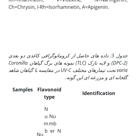
Ch=Chrysin, I-Rh=Isorhamnetin, A=Apigenin.
جدول 3: داده های حاصل از کروماتوگرافی کاغذی دو بعدی
(
2-DPC
) و لایه نازک (
TLC
) نمونه های برگ گیاهان
Coronilla
varia
تحت تیمارهای مختلف
UV-C
در مقایسه با گیاهان شاهد
گلخانه ای و مزرعه ای این گونه.
Samples
Flavonoid
Identification
type
N
u
Nu
m
mb
b
er
N
Nu