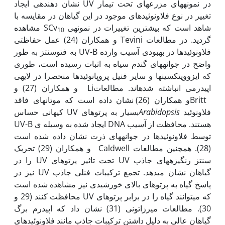
در نمونه­های مزرعه­ای تحت تیمار UV نشان دهنده‏ی ایجاد
تغییر در نوع فلاونوئیدهای موجود در این گیاهان در مقایسه با
شاهد است که بیشترین تغییرات در نمونه‏ی SCv
مشاهده
10
گردید. در مطالعات Tevini و همکاران (24) عمل حفاظتی
فلاونوئیدها در بهبودی آسیب وارده UV-B به فتوسنتز به طور
واضح در جوانه‏های گندم سیاه به اثبات رسیده است، طوری
که ایزوویتکسین­ها و سایر فنیل پروپانوئیدها منحصرا در لایه‏ی
اپیدرمی انباشته شده‏اند. مطالعاتLi و همکاران (27) و
Brittو همکاران (26) نشان داده است که موتان­های فاقد
فلاونوئید
Arabidopsis
بسیار به پرتوهای UV کیهانی حساس
هستند. محافظت از آسیب DNA ایجاد شده به وسیله ی UV-B
توسط فلاونوئیدها در جوانه­های ذرت نشان داده شده است
(28). همچنین مطالعات Caldwell و همکاران (29) تحریک
سنتز رنگیزه­های جاذب UV تحت تاثیر پرتوهای UV را در
گیاهان نشان می­دهد. تجمع ترکیبات فنلی جاذب UV نیز در
پاسخ گیاه به پرتوهای بالای خورشیدی نیز مشاهده شده است
که می‏توانند گیاه را در برابر پرتوهای UV محافظت کنند (29 و
30). مطالعات میرزاتونی (31) نشان داد که اپیدرم برگ
گیاهان عالی به دلیل داشتن ترکیبات جاذب مانند فلاونوئیدهای