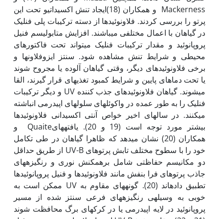
Mackerness
و همکاران (18)ایجاد تنش اکسیداتیو تحت این
پرتو را بررسی کردند. فلاونوئیدها از دسته ترکیبات پلی فنلیک
در گیاهان با اعمال مختلفی می­باشند. افزایش متابولیسم فنیل
پروپانوئید و مقدار ترکیبات فنلیک می­تواند تحت فاکتورهای
محیطی و شرایط تنش مشاهده شود. سنتز ایزوفلاون­ها و
برخی فلاونوئید­های دیگر، وقتی گیاهان آلوده یا مجروح شوند
یا تحت دماهای پایین و شرایط کمبود تغذیه­ای قرار گیرند، القا
می­شوند. گیاهان فلاونوئیدهای جذب کننده UV و دیگر ترکیبات
فنلیک را به طور عمده در واکوئل­های سلول­های اپیدرمی انباشته
می‏کنند. در سال­های اخیر خواص آنتی اکسیدانی فلاونوئیدها
بیشتر مورد توجه است (19 و 20). یافته­هایQuaite و
همکاران (20) نشان می­دهد که ظاهرا گیاهان در طی تکامل
خود را با سطوح مختلف تابش پرتوهای UV-B از طریق حداقل
دو مکانیسم حفاظتی شامل برهم­کنش نوری و رنگیزه­های
جاذب پرتوهای فرا بنفش مانند فلاونوئیدها و فنیل پروپانوئیدها
تطبیق داده­اند (20). گونه­های مقاوم به UV ممکن است به
خوبی به وسیله‏ی رنگیزه­های فرعی سنتز شده از مسیر
پروپانوئید در لایه اپیدرمی یا در کرک­های برگ محافظت شوند