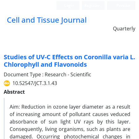
Login
Register
Persian
Cell and Tissue Journal
Quarterly
Studies of UV-C Effects on Coronilla varia L.
Chlorophyll and Flavonoids
Document Type : Research - Scientific
10.52547/JCT.3.1.43
Abstract
Aim: Reduction in ozone layer diameter as a result
of increasing amount of pollutant causes veduced
absorbance of sun light UV rays by this layer.
Consequently, living organisms, such as plants are
damaged. Occurring photochemical changes in