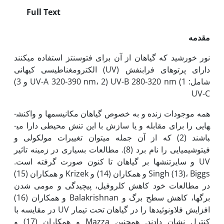
Full Text
مقدمه
نور خورشید که گیاهان از آن برای فتوسنتز استفاده می­کنند
دارای پرتوهای فرابنفش (UV) الکترومغناطیسی کیهانی
شامل: 1) UV-A 320-390 nm، 2) UV-B 280-320 nm و 3)
UV-C
همه موجودات زنده و به خصوص گیاهان مکانیسم­ها و واکنش­
هایی را برای مقابله و یا سازش با این تنش محیطی دارا می­
باشند (2) که از آن جمله می­توان تغییرات مولکولی و
فیتوشیمیایی را نام برد (8). مطالعات بسیاری در زمینه تاثیر
UV و سایرتنش­ها بر گیاهان تا کنون صورت گرفته است.
Singh (13)، Biggs و همکاران (14) و Krizek و همکاران (15)
در مطالعات خود کاهش کلروفیل، پیچیدگی و مومی شدن
برگ­ها، کاهش سطح برگ و Balakrishnan و همکاران (16)
افزایش فلاونوئیدها را در گیاهان تحت تیمار UV در مقایسه با
کنترل نشان دادند. همچنین Mazza و همکاران (17) و