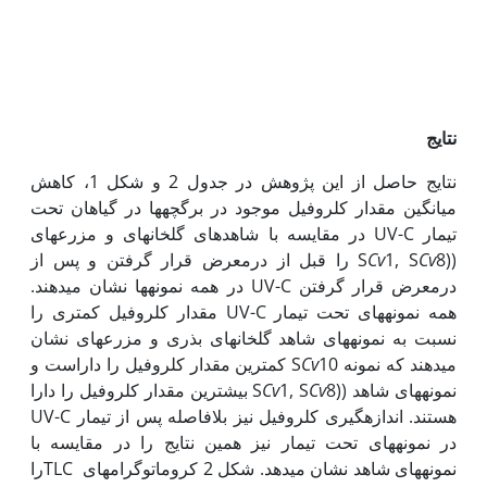
نتایج
نتایج حاصل از این پژوهش در جدول 2 و شکل 1، کاهش
میانگین مقدار کلروفیل موجود در برگچه­ها در گیاهان تحت
تیمار UV-C در مقایسه با شاهدهای گلخانه­ای و مزرعه­ای
((S
Cv
1, S
Cv
8 را قبل از درمعرض قرار گرفتن و پس از
درمعرض قرار گرفتن UV-C در همه نمونه­ها نشان می­دهند.
همه نمونه­های تحت تیمار UV-C مقدار کلروفیل کمتری را
نسبت به نمونه­های شاهد گلخانه­ای بذری و مزرعه­ای نشان
می‏دهند که نمونه S
Cv
10 کمترین مقدار کلروفیل را داراست و
نمونه­های شاهد ((S
Cv
1, S
Cv
8 بیشترین مقدار کلروفیل را دارا
هستند. اندازه­گیری کلروفیل نیز بلافاصله پس از تیمار UV-C
در نمونه­های تحت تیمار نیز همین نتایج را در مقایسه با
نمونه‏های شاهد نشان می­دهد. شکل 2 کروماتوگرام­های TLCرا