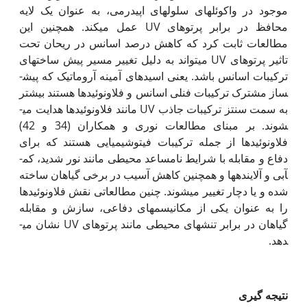
موجود در واکوئل­های سلول­های اپیدرمی، به عنوان یک لایه
محافظ در برابر پرتوهای UV عمل می­کند. همچنین این
مطالعات ثابت کرد که کاهش درصد اسانس در ریحان تحت
تاثیر پرتوهای UV می­تواند به دلیل تغییر مسیر پیش ساخت­های
ترکیبات اسانس باشد. یعنی اسیدهای آمینه آروماتیک که پیش­
ساز مشترک ترکیبات فنلی اسانس و فلاونوئیدها هستند بیشتر
به سمت سنتز ترکیبات جاذب UV مانند فلاونوئیدها هدایت می­
شوند. بر مبنای مطالعات نوری و همکاران (34 و 42)
فلاونوئیدها از جمله ترکیبات فیتوشیمیایی هستند که برای
دفاع و مقابله با شرایط نامساعد محیطی مانند نور شدید، کم­
آبی و آلاینده­ها و همچنین کاهش آسیب در برخی گیاهان ساخته
شده و یا دچار تغییر می‏شوند. چنین مطالعاتی نقش فلاونوئیدها
را به عنوان یکی از مکانیسم‏های دفاعی، سازش و مقابله
گیاهان در برابر تنش­های محیطی مانند پرتوهای UV نشان می­
دهد.
نتیجه گیری