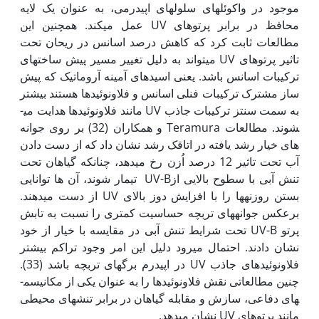
موجود در واکوئل­های سلول­های اپیدرمی، به عنوان یک لایه
محافظ در برابر پرتوهای UV عمل می­کند. همچنین این
مطالعات ثابت کرد که کاهش درصد اسانس در ریحان تحت
تاثیر پرتوهای UV می­تواند به دلیل تغییر مسیر پیش ساخت­های
ترکیبات اسانس باشد. یعنی اسیدهای آمینه آروماتیک که پیش
ساز مشترک ترکیبات فنلی اسانس و فلاونوئیدها هستند بیشتر
به سمت سنتز ترکیبات جاذب UV مانند فلاونوئیدها هدایت می­
شوند. مطالعات Teramura و همکاران (32) بر روی جوانه
های خیار رشد یافته در اتاقک رشد نشان داد که از دست دادن
آب تحت تاثیر 12 درصد اُزن رخ می­دهد، چنانکه گیاهان تحت
تنش آبی با سطوح بالایی ازUV-B تیمار شوند، آن ها توانایی
بستن روزنه­ها را با افزایش دوز بالای UV از دست می­دهند.
برعکس جوانه­های تربچه حساسیت کمتری را نسبت به تابش
پرتو UV-B تحت شرایط تنش آبی در مقایسه با خیار از خود
نشان دادند. احتمال می­رود دلیل این امر وجود تراکم بیشتر
فلاونوئیدهای جاذب UV در اپیدرم برگ­های تربچه باشد (33).
چنین مطالعاتی نقش فلاونوئیدها را به عنوان یکی از مکانیسم­
های دفاعی، سازش و مقابله گیاهان در برابر تنش­های محیطی
مانند پرتوهای UV نشان می­دهد.