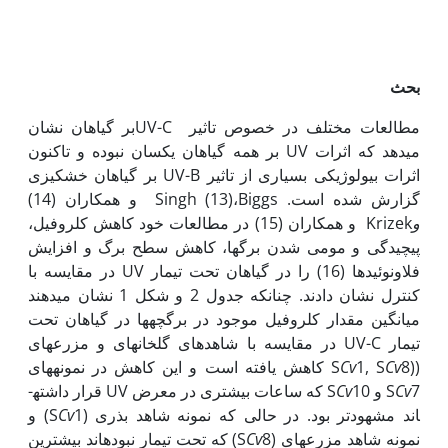
بحث
مطالعات مختلف در خصوص تاثیر UV-Cبر گیاهان نشان
می‏دهد که اثرات UV بر همه گیاهان یکسان نبوده و تاکنون
اثرات بیولوژیکی بسیاری از تاثیر UV-B بر گیاهان خشکی­زی
گزارش شده است. Singh (13)،Biggs و همکاران (14)
و
Krizek و همکاران (15) در مطالعات خود کاهش کلروفیل،
پیچیدگی و مومی شدن برگ­ها، کاهش سطح برگ و افزایش
فلاونوئیدها (16) را در گیاهان تحت تیمار UV در مقایسه با
کنترل نشان دادند. چنانکه جدول 2 و شکل 1 نشان می­دهند
میانگین مقدار کلروفیل موجود در برگچه­ها در گیاهان تحت
تیمار UV-C در مقایسه با شاهدهای گلخانه­ای و مزرعه­ای
((S
Cv
1, S
Cv
8 کاهش یافته است و این کاهش در نمونه­های
7 و S
Cv
S
Cv
10 که ساعات بیشتری در معرض UV قرار داشته­
اند مشهودتر بود. در حالی که نمونه شاهد بذری (S
Cv
1) و
نمونه شاهد مزرعه­ای (S
Cv
8) که تحت تیمار نبوده­اند بیشترین