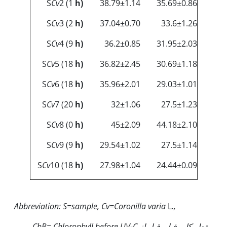
S
Cv
2 (1
h
)
38.79±1.14
35.69±0.86
S
Cv
3 (2
h)
37.04±0.70
33.6±1.26
S
Cv
4 (9
h)
36.2±0.85
31.95±2.03
S
Cv
5 (18
h)
36.82±2.45
30.69±1.18
S
Cv
6 (18
h)
35.96±2.01
29.03±1.01
S
Cv
7 (20
h)
32±1.06
27.5±1.23
S
Cv
8 (0
h)
45±2.09
44.18±2.10
S
Cv
9 (9
h)
29.54±1.02
27.5±1.14
S
Cv
10 (18
h)
27.98±1.04
24.44±0.09
Abbreviation: S=sample, Cv=Coronilla varia
L
.,
مقدار کلروفیل قبل از
ChB= Chlorophyll before UV-C