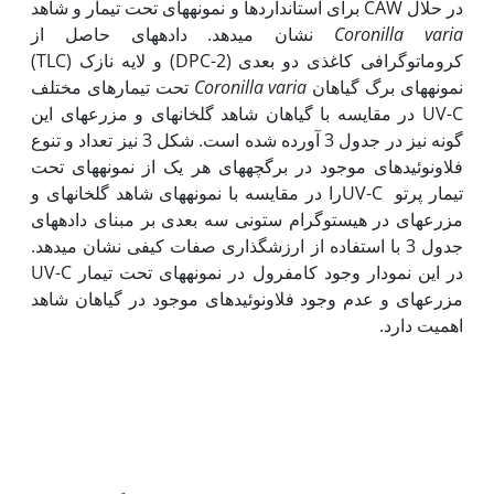
در حلال CAW برای استانداردها و نمونه­های تحت تیمار و شاهد
Coronilla varia
نشان می­دهد. داده­های حاصل از
کروماتوگرافی کاغذی دو بعدی (2-DPC) و لایه نازک (TLC)
نمونه­های برگ گیاهان
Coronilla varia
تحت تیمارهای مختلف
UV-C در مقایسه با گیاهان شاهد گلخانه­ای و مزرعه­ای این
گونه نیز در جدول 3 آورده شده است. شکل 3 نیز تعداد و تنوع
فلاونوئیدهای موجود در برگچه­های هر یک از نمونه­های تحت
تیمار پرتو UV-Cرا در مقایسه با نمونه­های شاهد گلخانه‏ای و
مزرعه­ای در هیستوگرام ستونی سه بعدی بر مبنای داده‏های
جدول 3 با استفاده از ارزش­گذاری صفات کیفی نشان می‏دهد.
در این نمودار وجود کامفرول در نمونه­های تحت تیمار UV-C
مزرعه­ای و عدم وجود فلاونوئیدهای موجود در گیاهان شاهد
اهمیت دارد.