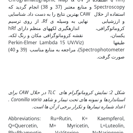
Spectroscopy و منابع معتبر (37 و 38) انجام گردید که
استفاده از حلال CAW بهترین نتایج را به دست داد. شناسایی
و ارزشیابی نهایی به وسیله ی Rf، از روی ترسیم
کروماتوگرافی، اندازه­گیری لکه­های منظم دارای hRf
یکسان، نقشه کروماتوگرافی مکان و رنگ لکه،
طیف­ها (Perkin-Elmer Lambda 15 UV/Viz
Spectrophotometer)، مراجعه به منابع مناسب (39 و 40)
صورت گرفت.
شکل 2: نمایش کروماتوگرام های
TLC
در حلال
CAW
برای
استانداردها و نمونه های تحت تیمار و شاهد
Coronilla varia
.
اعداد شماره تیمارها و تکرار برخی از آن ها است.
Abbreviations: Ru=Rutin, K= Kaempferol,
Q=Quercetin, M= Myricetin, L=Luteolin,
Rh=Rhamnetin, V=Vitexine, N=Naringenin,