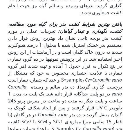
گذاری گردید. بذرهای رسیده و سالم گیاه نیز جهت انجام
کشت جمع­آوری شدند.
یافتن بهترین شرایط کشت بذر برای گیاه مورد مطالعه،
کشت، نگهداری و تیمار گیاهان:
تجربیات عملی در مورد
کشت بذر یونجه تاجی نشان داد بهترین روش قرار دادن
مستقیم بذر خشک استریل شده با محلول 1 درصد هیپوکلرید
سدیم به درون خاک گلدان است و در آزمایشات از این روش
اخیر استفاده شد. در این پژوهش نمونه­ها در ده گروه تیماری
در پنج تکرار به قرار جدول 1 آماده و تهیه شدند (هر گروه
تیماری با علامت اختصاری مخصوص به خود که متشکل از
Cv=Coronilla varia
S=sample،
و عدد که شماره تیمار است
برچسب گذاری گردید). ده بذر سالم و رسیده
Coronilla
varia
در دو پلیت جداگانه قرار داده شد. یک پلیت به مدت 1
ساعت و پلیت دیگر به مدت دو ساعت در معرض پرتو 245
نانومتر UV-C قرار گرفتند و پس از ایجاد شکاف کوچک به
گلدان منتقل گردیدند. ده بذر
Coronilla varia
در هر گلدان (با
قطر 15 سانتی متر) تیمارهای S
1 و S
Cv
4 تا S
Cv
Cv
7 کاشته
شد (S=Sample،
Coronilla varia
=
Cv
و اعداد شماره تیمارها