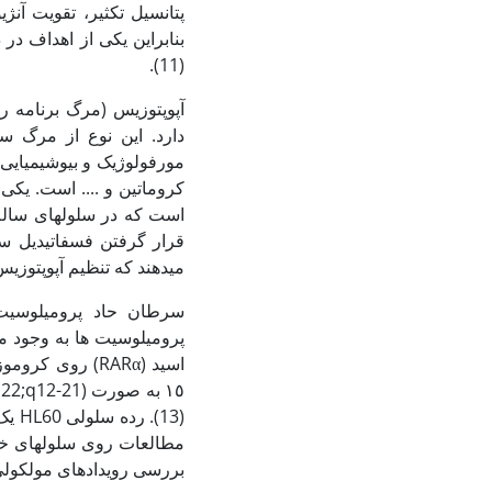
پتانسیل تکثیر، تقویت آنژی
بنابراین یکی از اهداف د
(11).
آپوپتوزیس (مرگ برنامه 
دارد. این نوع از مرگ س
مورفولوژیک و بیوشیمیای
کروماتین و .... است. یک
است که در سلول‏های سال
قرار گرفتن فسفاتیدیل سر
می‏دهند که تنظیم آپوپتوزی
سرطان حاد پرومیلوسیت
پرومیلوسیت ها به وجود می‏
(13)
مطالعات روی سلول‏های خون
بررسی رویدادهای مولکولی که 