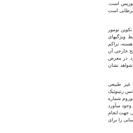
وپتوزیس است.
 سرطانی است
کوین تومور
 ویژگی‏های
سته، تراکم
طح خارجی آن
د. در معرض
 شواهد نشان
غیر طبیعی
انس رتینوئیک
PML (Promyelocyte Leukem)، روی کروموزوم شماره
t(15:17) (q22;) به وجود آمده و پروتئین مرکبی تحت عنوان PML-RARα به وجود می‏آورد
قاتی جهت انجام
انی را برای