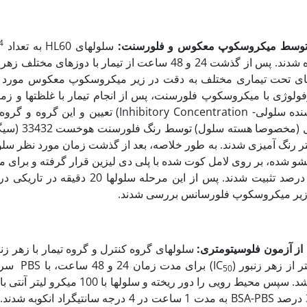
4
توسط میکروسکوپ معکوس و فلورسنت:
سلول‏های HL60 به تعداد 10
پلیت 24 خانه‏ای کشت داده شدند. پس از گذشت 24 و 48 ساعت از تیمار با دوزه
های تحت تیماری مختلف به دقت در زیر میکروسکوپ معکوس مورد 
لوژی با میکروسکوپ فلورسنت، پس از انجام تیمار با غلظت‏ها و زما
(غلظت 50 درصد کشنده سلولی- Inhibitory Concentration) تعیین 
مشاهده مورفولوژی سلول (م
 لیتر رنگ آمیزی شدند. به طور خلاصه، بعد از گذشت زمان مورد نظر سل
دقیقه در فرمالین سرد 4 درصد تثبیت شدند. پس از این مرحله سل
زیر میکروسکوپ فلورسانس بررسی شدند.
ه از آزمون فلوسیتومتری:
سلول‏های گروه کنترل و گروه تیمار با زهر زن
50
V(abcam) رقیق شده با 3 درصد BSA-PBS به مدت 1 ساعت در 4 درجه سانتی