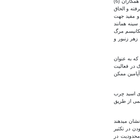
التهابی زهر زنبور با آزاد سازی کاتکول آمین‏ها از مدولای فوق کلیه همراه است (5).Chen و همکاران (6)
ته و الحاق
د و مفید جهت
سینه همانند
مکانیسم مرگ
وسط زهر زنبور و
که به عنوان
ک در فعالیت
آپامین ممکن
ای اسید چرب
سمی از طریق
نشان می‏دهند
ن در تکثیر
 محدودیت در