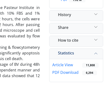
e Pasteur Institute in
ith 10% FBS and 1%
History
2 hours, the cells were
2 hours. After passing
Share
d microscope and cell
 was evaluated by flow
How to cite
ining & flowcytometery
Statistics
ignificantly apoptosis
s cell death.
osage of BV during 48h
Article View
11,808
e dependent manner and
PDF Download
6,294
al data showed that 12
 cells.