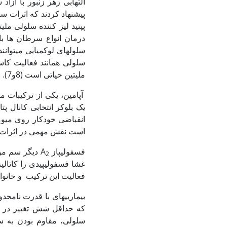
پیشنهاد کردند که اثرات سم
پپتید لیز کننده سلولی مل
درمان انواع سرطان ها باش
سلول‏های لوکمیایی می‏توا
ملیتین حیاتی است (8و7).
آپامین، یکی از ترکیبات م
یک بلوکر انتخابی کانال 
انقباضی خودکار روی میوم
است نقش مهمی در اثرات سم
فسفولیپاز A
دیگر سم موج
2
غشا فسفولیپیدی را کاتال
فعالیت این ترکیب و خانواد
بیماریی‏های با قدرت نامحد
که حداقل شش تغییر در ف
سلولی، مقاوم بودن به سی