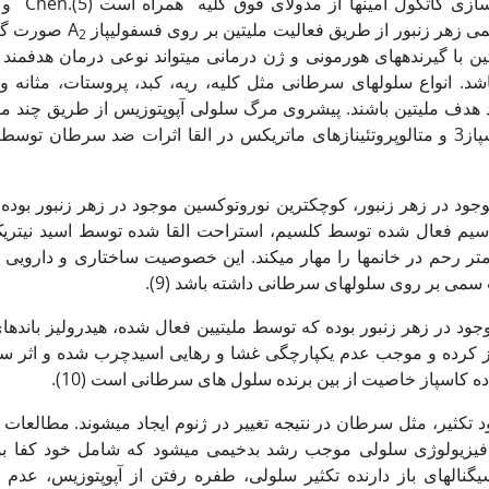
ی زهر زنبور از طریق فعالیت ملیتین بر روی فسفولیپاز A
صورت گرف
2
یتین با گیرنده‏های هورمونی و ژن درمانی می‏تواند نوعی درمان هدفمن
د. انواع سلول‏های سرطانی مثل کلیه، ریه، کبد، پروستات، مثانه و 
نند هدف ملیتین باشند. پیشروی مرگ سلولی آپوپتوزیس از طریق چند 
سلولی همانند فعالیت کاسپاز3 و متالوپروتئینازهای ماتریکس در القا اثرات ضد سرطان ت
وجود در زهر زنبور، کوچکترین نوروتوکسین موجود در زهر زنبور بوده 
پتاسیم فعال شده توسط کلسیم، استراحت القا شده توسط اسید نیتری
تر رحم در خانمها را مهار می‏کند. این خصوصیت ساختاری و دارویی 
ی بر روی سلول‏های سرطانی داشته باشد (9).
ود در زهر زنبور بوده که توسط ملیتیین فعال شده، هیدرولیز بانده
یز کرده و موجب عدم یکپارچگی غشا و رهایی اسیدچرب شده و اثر 
ه کاسپاز خاصیت از بین برنده سلول های سرطانی است (10).
ود تکثیر، مثل سرطان در نتیجه تغییر در ژنوم ایجاد می‏شوند. مطالعات 
یزیولوژی سلولی موجب رشد بدخیمی می‏شود که شامل خود کفا بود
گنال‏های باز دارنده تکثیر سلولی، طفره رفتن از آپوپتوزیس، عدم