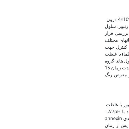
×4 درون
ای مختلف زهر زنبور، سلول
بررسی قرار
ن‏های مختلف
و این گروه و گروه کنترل جهت
خصوصا هسته سلول) توسط رنگ فلورسنت هوخست 33432 (سیگما) با غلظت
ول های گروه
کنترل و تیمار با PBS شستشو شده، بر روی لامل کوت شده با پلی دی لیزین قرار گرفته و برای مدت زمان 15
ول‏ها 20 دقیقه در تاریکی در معرض رنگ
بور با غلظت
) برای مدت زمان 24 و 48 ساعت، با PBS سرد با 2/7pH=
درrpm 2000 سانتریفیوژ شد. سپس محیط رویی را دور ریخته و سلول‏ها با 100 میکرو لیتر آنتی بادی annexin
‏گراد انکوبه شدند. پس از زمان