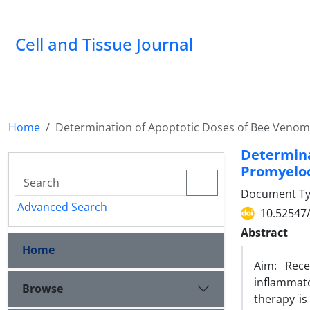
Cell and Tissue Journal
Home
Determination of Apoptotic Doses of Bee Venom
Determi
Promyeloc
Document Type
Advanced Search
10.52547/
Abstract
Home
Aim: Rece
inflammato
Browse
therapy is