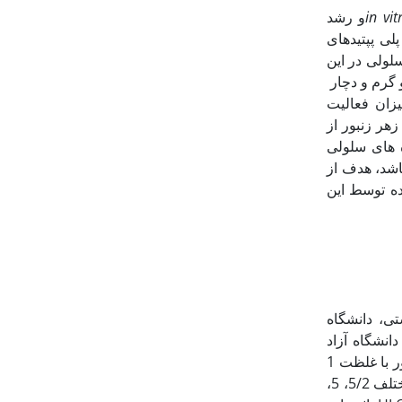
in vit
و رشد
ان دادند که پلی پپتیدهای
سلولی در این
لول ها تحت تاثیر زهر زنبور قرار گرفتند، در غلظت 10 میکرو گرم و دچار
ر روی میزان فعالیت
رده و دریافتند که زهر زنبور از
 های سلولی
باشد، هدف از
ده توسط این
تی، دانشگاه
نشگاه آزاد
واحد علوم تحقیقات- دکتر ایمانی و با استفاده از روش شوک الکتریکی تهیه شد. استوک زهر زنبور با غلظت 1
میلی گرم بر میلی‏لیتر (رقیق شده با PBS:Phosphate Buffer Saline) آماده و در غلظت های مختلف 5/2، 5،