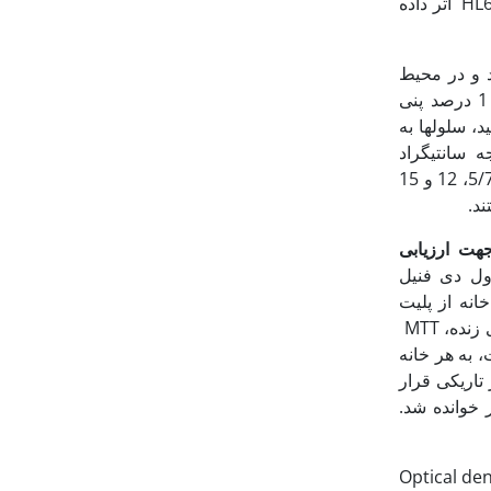
5/7، 12 و 15 میکرو گرم بر میلی‏لیتر در مدت زمان 24، 48 و 72 ساعت بر سلول‏های سرطانیHL60 اثر داده
یران تهیه شد و در محیط
کشت RPMI 1640 (SIGMA غنی شده با10 درصد (Gibco) FBS (Fetal Bovine Serum) و 1 درصد پنی
. زمانی که تراکم سلول ها به 70 درصد رسید، سلول‏ها به
ای کشت داده شده و درون انکوباتور (Binder) در دمای 37 درجه سانتی‏گراد
انکوبه شدند. 2 ساعت پس از کشت، سلول‏ها با زهر زنبور با غلظت های 5/2، 5، 5/7، 12 و 15
ت ارزیابی
ز معرف MTT (دی متیل تیازول دی فنیل
یلی لیتر به هر خانه از پلیت
افزوده شده و سلول ها برای مدت 4 ساعت درون انکوباتور و در تاریکی قرار گرفتند. سلول های زنده، MTT
یایی به کریستالهای فرمازان تبدیل می کنند. پس از 4 ساعت، به هر خانه
حیط آزمایشگاه در تاریکی قرار
ط اسپکتروفتومتر خوانده شد.
Optical den