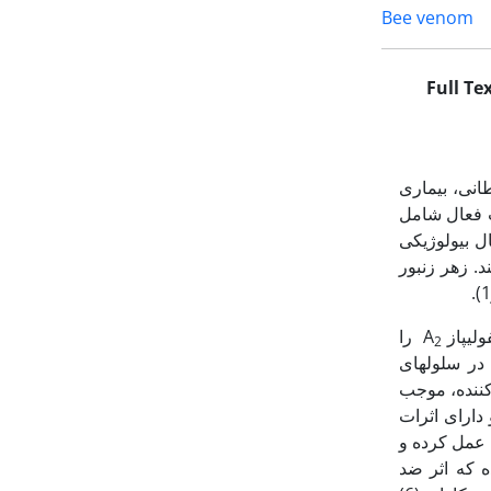
Bee venom
Full Te
انی، بیماری
ته است. زهر زنبور حداقل حاوی 18 نوع ترکیب فعال شامل
ل بیولوژیکی
. زهر زنبور
را
2
ر سلول‏های
کننده، موجب
دارای اثرات
لینی عمل کرده و
رش شده که اثر ضد