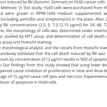
ion induced by BV (Autumn, Semnan) on HL60 cancer cells.
 Methods: In this study, HL60 cells were purchased from th
nd were grown in RPMI-1640 medium supplemented w
 (including penicillin and streptomycin) in the plate. After 
 BV concentrations (2.5, 5, 7.5,12,15 µg/ml) for 24, 48, 7
me, the morphology of cells was determined under inverte
was studied by MTT assay and determination of cell death
 assay and Hoescht staining.
e morphological analysis and the results from Hoescht sta
antibody exhibited that the cell death induced by BV was s
nom by concentration of 12 µg/ml results in %50 of apoptosi
: Our findings from this study showed that using lower d
period cause inhibition of proliferation in time and dos
age of 15 µg/ml cause cell lysis and necrosis. Experiment
 is inducer of apoptosis in HL60