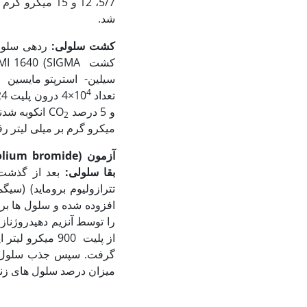
شد.
کشت سلولی:
4
تعداد 10
و 5 درصد CO
2
میکرو گرم بر میلی لیتر رقیق شده با PBS تیمار شده و 24، 48 و 72 
آزمون
zolium bromide)
بقا سلولی:
میزان درصد سلول های زنده 