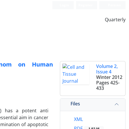
Login
Register
Persian
Quarterly
Venom on Human
Volume 2,
Issue 4
Winter 2012
Pages
425-
433
Files
) has a potent anti
essential aim in cancer
XML
rmination of apoptotic
PDF
1.92 M