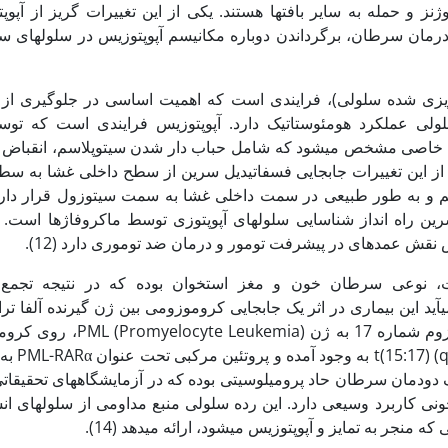
وژنز و حمله به سایر بافت‏ها هستند. یکی از این تغییرات گریز از آپ
ر درمان سرطان، برگرداندن دوباره مکانیسم آپوپتوزیس در سلول‏های
ریزی شده سلولی)، فرایندی است که اهمیت اساسی در جلوگیری از ت
لولی عملکرد هومئوستاتیک دارد. آپوپتوزیس فرایندی است که توسط
ی خاصی مشخص می‏شود که شامل حباب دار شدن سیتوپلاسم، انقباض ه
ی از این تغییرات جابجایی فسفاتیدیل سرین از سطح داخلی غشا به س
م و به طور طبیعی در سمت داخلی غشا به سمت سیتوزول قرار دار
ین راه انداز شناسایی سلول‏های آپوپتوزی توسط ماکروفاژها است.
س نقش عمده‏ای در پیشرفت تومور و درمان ضد توموری دارد (12).
، نوعی سرطان خون و مغز استخوان بوده که در نتیجه تجمع 
آید این بیماری در اثر یک جابجایی کروموزومی بین ژن گیرنده آلفا تر
اسید (RARα) روی کروموزوم شماره 17 به ژن ia
١٥ به صورت q12-21
. رده سلولی HL60 یک دودمان سرطان حاد پرومیلوسیتی بوده که در آزمایشگاه‏های تحقی
ی کاربرد وسیعی دارد. این رده سلولی منبع مداومی از سلول‏های انس
منجر به تمایز و آپوپتوزیس می‏شود، ارائه می‏دهد (14).