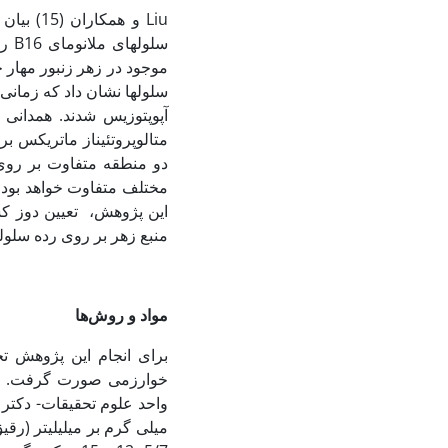
Liu و همکاران (15) بیان کردند که زهر زنبور تکثیر سلول‏های ملانومای موش را در شرایط
سلول‏های ملانومای B16 را در شرایط
موجود در زهر زنبور مهار 
دو منطقه متفاوت بر روی
مختلف متفاوت خواهد بود. ا
این پژوهش، تعیین دوز کش
منبع زهر بر روی رده سلولی HL60 می با
مواد و روش‌ها
برای انجام این پژوهش تج
خوارزمی صورت گرفت. زهر