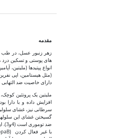
مقدمه
زهر زنبور عسل، در طب سن
انواع پپتیدها (ملیتین، آپامین، آدولاپین، پپتید (
(مثل هیستامین، اپی نفرین
دارای خاصیت ضد التهابی بود
ملیتین یک پروتئین کوچک، حاوی 26 اسید آمینه و سم اصلی در زهر زنبور است که 
افزایش داده و با دارا 
سرطانی نیز، غشای سلولی پ
گسیختن غشای این سلول‏ها 
ضد ت
با غیر فعال کردن NF