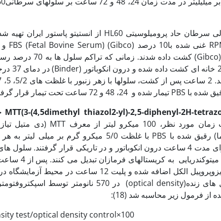
رده‏ی سلولی سرطان حاد پرومیلوسیتی HL60 از انستیتو پاستور ا
سیلین- استرپتو مایسین (Gibco) کشت داده شدند
×4 درون پلیت 24 خانه 
ساعت تحت تیمار قرار گرفتند.
MTT(3-(4,5dimethyl thiazol2-yl)-2,5-diphenyl-2H-tetra
جه
بعد از گذشت زمان مورد نظر، 100 میکرو لیتر ا
تترازولیوم بروماید) (سیگما) رقیق شده با PBS با غلظت 5/0 میکرو گرم بر م
را توسط آنزیم دهیدروژناز میتوکندر
از پلیت 900 میکرو لیتر ایزوپروپیل الکل اضافه شده و پلیت 12 ساعت در م
گرفت. سپس جذب سلول های زنده(optical density) در 570 نانومتر توس
از فرمول زیر محاسبه شد (18):
sity test/optical density control×100