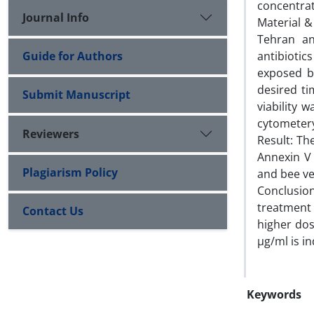
concentrat
Journal Info
Material &
Tehran a
Guide for Authors
antibiotics
exposed by
desired ti
Submit Manuscript
viability 
cytometery
Reviewers
Result: Th
Annexin V 
Plagiarism Policy
and bee ve
Conclusion
treatment 
Contact Us
higher dos
µg/ml
Keywords