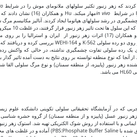
ro
in vivo
مهار می‏کند. Hu و همکاران (16) نش
چشمگیری در رشد سلول‏های هپاتوما ایجاد کردند. آنالیز مکانیسم مرگ 
سلول‏ها نشان داد که زمانی که این س
آپوپتوزیس شدند. همدانی و همکاران (17) اثرات زهر زنبور از ایران و استرالیا را ب
متالوپروتئیناز ماتریکس بر روی دو رده سلولی K-562 و WEHI-164 بررسی ک
 یک رده سلولی تفاوت چشمگیری نداشته، در حالی که واکنش رده
ز آنجا که نوع منطقه توانسته بر روی نتایج به دست آمده تاثیر گذار 
نده زهر زنبور (پاییزه، از منطقه سمنان) و نوع مرگ سلولی القا ش
شد.
ربی که در آزمایشگاه تحقیقاتی سلولی تکوینی دانشکده علوم زیس
 زنبور عسل (پاییزه و از منطقه سمنان) از گروه حشره شناسی دا