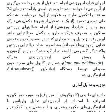
اجرای قرارداد ورزشی انجام شد. قبل از هر مرحله خون‌گیری
از آزمودنی‌ها خواسته شد تا پرسش‌نامه‌ی یادآمد تغذیه‌ای 24
ساعته را تکمیل نمایند. به علاوه، از آن‌ها درخواست شد که
طی دوره‌ی تحقیق (از یک هفته قبل از شروع مکمل‌دهی تا یک
روز پس از قرارداد ورزشی) از انجام فعالیت­های ورزشی
سنگین و مصرف هر‌گونه دارو و مکمل ضدالتهابی مانند
ایبوبروفن، زنجبیل و... خودداری کنند. در ضمن، آخرین وعده‌ی
غذایی آزمودنی‌ها (صبحانه) مشابه بود. شاخص‌التهابی پروتئین
واکنش‌گر-C سرمی با استفاده از کیت شرکت پارس آزمون و
با روش کمی ایمونوتوربیدی متریک
(
Immunoturbidimetric
)و شمارش گلبول های سفید‌ خون
محیطی توسط دستگاه اتوانالایزر ((Autoanalyser
اندازه‌گیری شد.
تجزیه و تحلیل آماری
داده‌های طبیعی (کلموگروف-اسمیرنوف) به صورت میانگین و
انحراف با استفاده از آزمون‌های تحلیل واریانس با
اندازه‌گیری‌های مکرر، بونفرنی و t مستقل و با کمک نرم