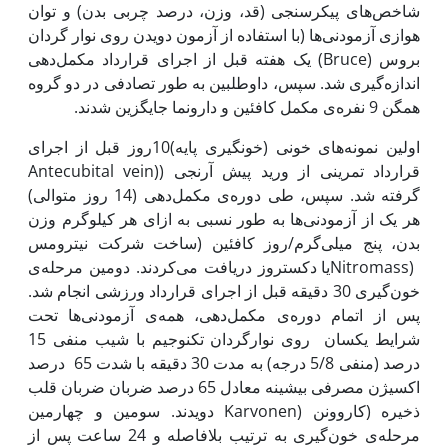
شاخص‌های پیکرسنجی (قد، وزن، درصد چربی بدن) و توان
هوازی آزمودنی‌ها (با استفاده از آزمون دویدن روی نوار گردان
بروس (Bruce) یک هفته قبل از اجرای قرارداد مکمل‌دهی
اندازه‌گیری شد. سپس، داوطلبین به طور تصادفی در دو گروه
همگن 9 نفره‌ی مکمل‌ کافئین و دارونما جایگزین شدند.
اولین نمونه‌های خونی (خونگیری پایه)10روز قبل از اجرای
قرارداد تمرینی از ورید پیش آرنجی ((Antecubital vein
گرفته شد. سپس، طی دوره‌ی مکمل‌دهی (14 روز متوالی)
هر یک از آزمودنی‌ها به طور نسبی به ازای هر کیلوگرم وزن
بدن، پنج میلی‌گرم/روز کافئین (ساخت شرکت نیترومس
(Nitromassیا دکستروز دریافت می‌کردند. دومین مرحله‌ی
خون‌گیری 30 دقیقه قبل از اجرای قرارداد ورزشی انجام شد.
پس از اتمام دوره‌ی مکمل‌دهی، همه‌ی آزمودنی‌ها تحت
شرایط یکسان روی نوار‌گردان تکنوجیم با شیب منفی 15
درصد (منفی 5/8 درجه) به مدت 30 دقیقه با شدت 65 درصد
اکسیژن مصرفی بیشینه معادل 65 درصد ضربان ضربان قلب
ذخیره (کاروونن (Karvonen دویدند. سومین و چهارمین
مرحله‌ی خون‌گیری به ترتیب بلافاصله و 24 ساعت پس از