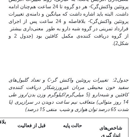
پروتئین‌ واکنش‌گرC- هر دو گروه تا 24 ساعت هم‌چنان ادامه
داشت. البته باید اشاره داشت که میانگین و دامنه‌ی تغییرات
پروتئین واکنش‌گرC- بلافاصله و 24 ساعت پس از اجرای
قرارداد تمرینی در گروه شبه دارو به طور معنی‌داری بیشتر
از گروه دریافت کننده‌ی مکمل کافئین بود (جدول 2 و
شکل2).
جدول2: تغییرات پروتئین واکنش گر-
C
و تعداد گلبول‌های
سفید‌ خون محیطی مردان غیرورزشکار دریافت کننده‌ی
کافئین و شبه‌دارو (5 میلی‌گرم/کیلوگرم وزن بدن/روز طی
14 روز متوالی) متعاقب نیم ساعت دویدن در سرازیری (با
شدت 65 درصد توان هوازی و شیب منفی 15 درصد)
بلا
حالت پایه
قبل از فعالیت
شاخص‌های
انداز‌گیری