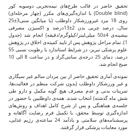
تحقیق حاضر در قالب طرح‌های نیمه‌تجربی دو‌سویه‌ کور
(Double blind) با اندازه‌گیری‌های مکرر (چهار ‌مرحله‌ای)
روی 18 مرد غیرورزشکار داوطلب (با میانگین سنی3±25
سال، درصد چربی بدن 2±13درصد و اکسیژن مصرفی
بیشینه‌ی 4±50 میلی‌لیتر/کیلوگرم/دقیقه) انجام شد (جدول
1). تمام مراحل پژوهش پس از تایید کمیته‌ی اخلاق در پژوهش
علوم پزشکی تبریز، در شرایط استاندارد با رطوبت نسبی 55
درصد، دمای 25 درجه‌ی سانتی‌گراد و در ساعت 8 الی 10
صبح انجام شد.
نمونه‌ی آماری تحقیق حاضر از بین مردان سالم غیر سیگاری
و غیر ورزشکار داوطلب (بدون شرکت منظم در فعالیت‌ها،
تمرینات ‌بدنی و عدم مصرف هیچ گونه مکمل و دارو طی
شش ماه گذشته) انتخاب شدند. همه‌ی داوطلبین با حضور در
جلسه‌ی هماهنگی و پس از شرح کامل اهداف و روش‌های
اندازه‌گیری توسط محقق، با تکمیل فرم رضایت آگاهانه و
پرسشنامه‌های سلامتی و یادآمد 24 ساعته‌ی رژیم غذایی‌،
مورد معاینات پزشکی قرار گرفتند.