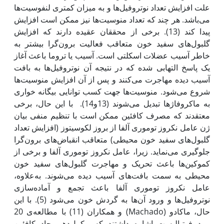
علت افزایش تعداد نوتروفیل‌ها و به میزان کمتری لنفوسیت‌ها
می‌باشد. هر چند که تعداد منوسیت‌ها نیز ممکن است افزایش
پیدا کند (13). برخی از محققان عقیده دارند که افزایش
گلبول‌های سفید خون متعاقب فعالیت برون‌گرا بیشتر به
خاطر آسیب عضلات اسکلتی است. آسیب یا تروما باعث آغاز
یک پاسخ التهابی شده که در نتیجه آن نوتروفیل‌ها به بافت
آسیب دیده مهاجرت می‌کنند و پس از آن افزایش منوسیت‌ها
شروع می‌شود. منوسیت‌ها جهت کسب توانایی بیگانه خواری
به ماکروفاژها تبدیل می‌شوند (13و14). با این حال، برخی
معتقدند که مصرف کافئین ممکن است با تنظیم منفی بیان
ژن عامل ‌نکروز‌ توموری ‌آلفا از بروز لکوسیتوز (افزایش تعداد
گلبول‌های سفید خون محیطی) متعاقب انقباض‌های برون‌گرا
جلوگیری می‌نماید. زیرا، عامل‌ نکروز‌ توموری ‌آلفا و برخی از
کموکین‌ها باعث تحریک و مهاجرت گلبول‌های سفید خون
محیطی به سمت بافت‌های آسیب‌ دیده می‌شوند. به‌علاوه،
عامل نکروز ‌توموری ‌آلفا باعث تجمع و آماده‌سازی
نوتروفیل‌ها و ورود آن‌ها به گردش خون می‌شود (5). با این
حال، ماکادو (Machado) و همکاران (11) با مطالعه‌ی 20
مرد فوتبالیست اشاره داشتند که مکمل‌دهی حاد کافئین