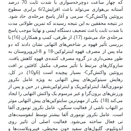
که چهار ساعت دوچرخه‌سواری با شدت ثابت 70 درصد
آستانه بی‌هوازی می‌تواند باعث افزایش6/2 برابری سطوح
پروتئین‌ واکنش‌گرC- سرمی و آغاز پاسخ مرحله‌ی حاد شود.
در نتیجه محققین به این نتیجه رسیدند که تمرین طولانی مدت
با شدت ثابت باعث تضعیف دستگاه ایمنی و نهایتا موجب پاسخ
مرحله‌ی حاد می‌شود (17). از طرفی، کمپ و همکاران (16) با
بررسی تأثیر قهوه بر شاخص‌های التهابی نشان دادند که دو
ماه پس از مصرف قهوه اینترلوکین-18 و 8-ایزوپروستان به
طور معنی‌داری در گروه مصرف کننده‌ی قهوه کاهش یافت.
سازوکارهای مرتبط با تأثیر مصرف مکمل کافئین بر افت
پروتئین‌ واکنش‌گرC- بسیار پیچیده است (6و10). در کل،
رهایش سیتوکین‌های پیش التهابی به ویژه عامل نکروز
توموری‌آلفا، اینترلوکین‌یک و اینترلوکین‌شش در حین و پس از
ورزش‌های برون‌گرا و غیر مرسوم یک واکنش التهابی را ایجاد
می‌کند (18). یکی از مهم‌ترین سایتوکین‌های پیش التهابی موثر
بر التهاب ناشی از فعالیت سنگین، عامل‌ نکروز ‌توموری‌ آلفا
است. عامل‌ نکروز ‌توموری ‌آلفا بیشتر توسط لنفوسیت‌های
تی فعال ساخته می‌شود. فعالیت اصلی آن تاثیر روی
آندوتلیوم، گلبول‌های سفید خون محیطی، فیبروبلاست‌ها و