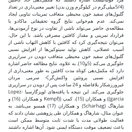
(5/4میلی‌گرم در کیلوگرم وزن بدن) تغییر معنی‌داری در تعداد
گلبول‌های سفید خون محیطی متعاقب تمرینات تناوبی ایجاد
نمی‌کند. عدم هم‌خوانی نتایج گروه تحقیقاتی ماکادو با
مطالعه‌ی حاضر می‌تواند ناشی از تفاوت در نوع آزمودنی‌ها،
قرارداد تمرینی و مقدار کافئین مصرفی باشد. با این حال،
می‌توان نتیجه‌گیری کرد که کافئین با کاهش التهاب ناشی از
آسیب عضلانی، کاهش تولید سیتوکین‌ها از افزایش نسبی
گلبول‌های سفید خون محیطی متعاقب دویدن در سرازیری
جلوگیری می‌کند (5و10). به علاوه، نتایج مطالعه حاضر اشاره
دارد که مکمل‌دهی کوتاه مدت کافئین به طور معنی‌داری از
افزایش نسبی پروتئین واکنش‌گرC- سرمی مردان
غیرورزشکار بلافاصله و 24 ساعت پس از دویدن در سرازیری
جلوگیری می‌کند. این نتیجه با یافته‌های لوپزگارسیا Lopez-
garcia)) و همکاران (15)، کمپ ((Kempf و همکاران (16) و
شارهاگ (Scharhag) و همکاران (17) همسو می‌باشد. به
عنوان مثال، شارهاگ و همکاران طی پژوهشی نشان دادند که
فعالیت طولانی مدت با شدت ثابت متوسط ممکن است
باعث تضعیف موقت دستگاه ایمنی شود. آن‌ها اشاره داشتند