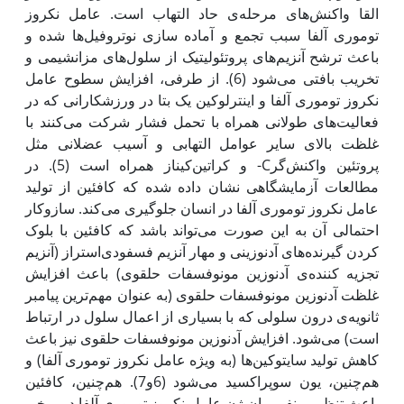
القا واکنش‌های مرحله‌ی حاد التهاب است. عامل ‌نکروز
‌توموری ‌آلفا سبب تجمع و آماده‌ سازی نوتروفیل‌ها شده و
باعث ترشح آنزیم‌های پروتئولیتیک از سلول‌های مزانشیمی و
تخریب بافتی می‌شود (6). از طرفی، افزایش سطوح عامل
‌نکروز‌ توموری ‌آلفا و اینترلوکین ‌یک ‌بتا در ورزشکارانی که در
فعالیت‌های طولانی همراه با تحمل فشار شرکت می‌کنند با
غلظت بالای سایر عوامل التهابی و آسیب عضلانی مثل
پروتئین‌ واکنش‌گرC- و کراتین‌کیناز همراه است (5). در
مطالعات آزمایشگاهی نشان داده شده که کافئین از تولید
عامل ‌نکروز‌ توموری‌ آلفا در انسان جلوگیری می‌کند. سازوکار
احتمالی آن به این صورت می‌تواند باشد که کافئین با بلوک
کردن گیرنده‌های آدنوزینی و مهار آنزیم فسفودی‌استراز (آنزیم
تجزیه کننده‌ی آدنوزین ‌مونوفسفات ‌حلقوی) باعث افزایش
غلظت آدنوزین ‌مونوفسفات ‌حلقوی (به عنوان مهم‌ترین پیامبر
ثانویه‌ی درون سلولی که با بسیاری از اعمال سلول در ارتباط
است) می‌شود. افزایش آدنوزین‌ مونوفسفات‌ حلقوی نیز باعث
کاهش تولید سایتوکین‌ها (به ویژه عامل‌ نکروز‌ توموری ‌آلفا) و
هم‌چنین، یون سوپراکسید می‌شود (6و7). هم‌چنین، کافئین
باعث تنظیم منفی بیان ژن عامل ‌نکروز‌ توموری ‌آلفا در برخی