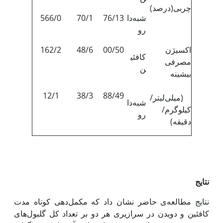
چربی(درصد)
شبه‌دا
76/13
70/1
566/0
رو
اکسیژن
00/50
48/6
162/2
کافئی
مصرفی
ن
بیشینه
12/1
38/3
88/49
(میلی‌لیتر/
شبه‌دا
کیلوگرم/
رو
دقیقه)
نتایج
نتایج مطالعه‌ی حاضر نشان داد که مکمل‌دهی کوتاه‌ مدت
کافئین و دویدن در سرازیری هر دو بر تعداد کل گلبول‌های