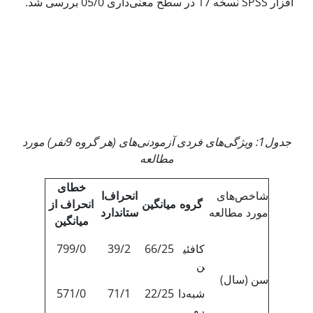
افزار SPSS نسخه 17 در سطح معنی‌داری 05/0 بررسی شد.
جدول1: ویژگی‌های فردی آزمودنی‌های (هر گروه 9نفر) مورد
مطالعه
خطای
شاخص‌های
انحراف‌ا
گروه
میانگین
‌انحراف‌ از
مورد مطالعه
ستاندارد
میانگین
کافئی
66/25
39/2
799/0
ن
سن (سال)
شبه‌دا
22/25
71/1
571/0
رو