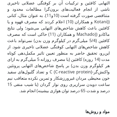
التهابی کافئین و ترکیبات آن بر کوفتگی عضلانی تاخیری
ناشی از انجام فعالیت‌های برون‌گرا مطالعات محدود و
متناقضی صورت گرفته است (10و11). به عنوان مثال، کتانی
((Kotani و همکاران (10) اعلام کردند که مصرف قهوه و یا
کافئین باعث کاهش شاخص‌های التهابی می‌شود؛ ولی نتایج
ماکادو ((Machado و همکاران (11) حاکی است که مصرف
کافئین (5/4 میلی‌گرم در کیلوگرم وزن بدن) نمی‌تواند باعث
کاهش شاخص‌های التهابی کوفتگی عضلانی تاخیری شود. از
این‌رو، تحقیق حاضر به منظور تعیین تاثیر مکمل‌دهی کوتاه
‌مدت (14 روزه) کافئین (با مصرف روزانه 5 میلی‌گرم به ازای
هر کیلوگرم وزن بدن) بر پاسخ شاخص‌های التهابی پروتئین
‌واکنش‌گر-C (C-reactive protein) و تعداد گلبول‌های سفید‌
خون محیطی مردان غیرورزشکار و تمرین نکرده متعاقب نیم
ساعت دویدن سرازیری روی نوار گردان (با شیب منفی 15
درصد و شدت 65 درصد توان هوازی بیشینه) انجام شد.
مواد و روش‌ها