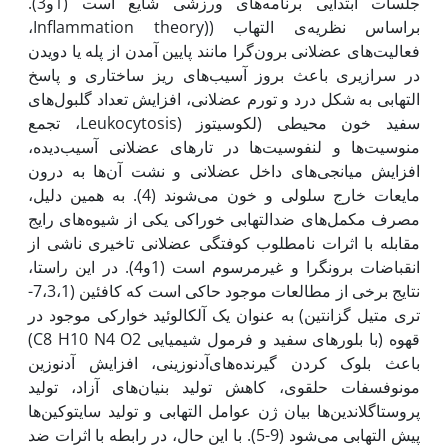
جلسات ابتدایی برنامه‌های ورزشی شایع است (1و3).
براساس نظریه‌ی التهاب ((Inflammation theory،
فعالیت‌های عضلانی برون‌گرا مانند پایین آمدن از پله یا دویدن
در سرازیری باعث بروز آسیب‌های ریز ساختاری‌ و پاسخ
التهابی به شکل درد و تورم عضلانی، افزایش تعداد گلبول‌های
سفید‌ خون محیطی (لکوسیتوز (Leukocytosis، تجمع
منوسیت‌ها و لنفوسیت‌ها در تارهای عضلانی آسیب‌دیده،
افزایش میانجی‌های داخل عضلانی و نشت آن‌ها به درون
مایعات خارج سلولی و خون می‌شوند (4). به همین دلیل،
مصرف مکمل‌های ضدالتهابی خوراکی یکی از شیوه‌های رایج
مقابله با اثرات نامطلوب کوفتگی عضلانی تاخیری ناشی از
انقباضات برونگرا و غیرمرسوم است (1و4). در این راستا،
نتایج برخی از مطالعات موجود حاکی است که کافئین (7،3،1-
تری متیل گزانتین) به عنوان یک آلکالوئید خوارکی موجود در
قهوه (با بلورهای سفید و فرمول شیمیایی C8 H10 N4 O2)
باعث بلوک کردن گیرنده‌های‌آدنوزینی، افزایش آدنوزین
مونوفسفات حلقوی، کاهش تولید بنیان‌های آزاد، تولید
پروستاگلاندین‌ها بیان ژن عوامل التهابی و تولید سایتوکین‌ها
پیش التهابی می‌شود (9-5). با این حال، در رابطه با اثرات ضد