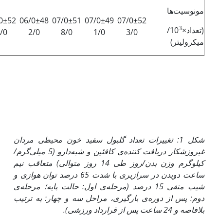
مونوسیت‌ها
0±52
06/0±48
07/0±51
07/0±49
07/0±52
3
(تعداد×10
/
/0
2/0
8/0
1/0
3/0
میکرولیتر)
شکل 1: تغییرات تعداد گلبول سفید خون محیطی مردان
غیروزشکار دریافت کننده‌ی کافئین و شبه‌دارو (5 میلی‌گرم/
کیلوگرم وزن بدن/روز طی 14 روز متوالی) متعاقب نیم
ساعت دویدن در سرازیری با شدت 65 درصد توان هوازی و
شیب منفی 15 درصد (مرحله‌ی اول: حالت پایه؛ مرحله‌ی
دوم: پس از دوره‌ی بارگیری، مراحل سه و چهار: به ترتیب
بلافاصه و 24 ساعت پس از قرارداد ورزشی).