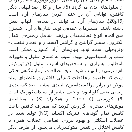
از سلول‌های بدن می‌گردد (5). ساز و کار ضدالتهابی دیگر
کافئین، توانایی آن در خنثی کردن بنیان‌های آزاد است
(19و20). بنیان‌های آزاد می‌توانند در پدیده‌ی التهاب نقش
داشته باشند. مسیرهای عمده‌ی تولید بنیان‌های آزاد اکسیژن
حین انجام انواع فعالیت‌های ورزشی شامل زنجیره‌ی انتقال
الکترون، مسیر گزانتین و گزانتین اکسیداز و انفجار تنفسی -
نوتروفیلی است. تولید بنیان‌های آزاد اکسیژن ممکن است
سبب پراکسیداسیون ‌لیپید، آسیب به غشای سلول و تغییرات
نامطلوب بسیاری از شاخص‌های آسیب سلول (کراتین‌کیناز
تام سرمی) و التهاب شود. نتایج مطالعات آزمایشگاهی حاکی
است که خاصیت محافظت کنندگی کافئین در غلظت­های میلی­
مولار در برابر پراکسیداسیون لیپیدی مشابه ضداکساینده‌ی
زیستی یعنی گلوتاتیون و حتی بیشتر از اسیداسکوربیک است
(9). کورستی ((Corsetti و همکاران (8) با مطالعه‌ی
موش‌های صحرایی گزارش کردند که مصرف کافئین باعث
کاهش تمام گونه‌های نیتریک اکساید (NO) تولید شده در
عضلات اسکلتی و بهبود نیروی انقباضی عضلات همراه با
کاهش اختلال در تنفس میتوکندریایی می‌شود. از طرف دیگر