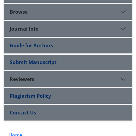
Browse
Journal Info
Guide for Authors
Submit Manuscript
Reviewers
Plagiarism Policy
Contact Us
Home