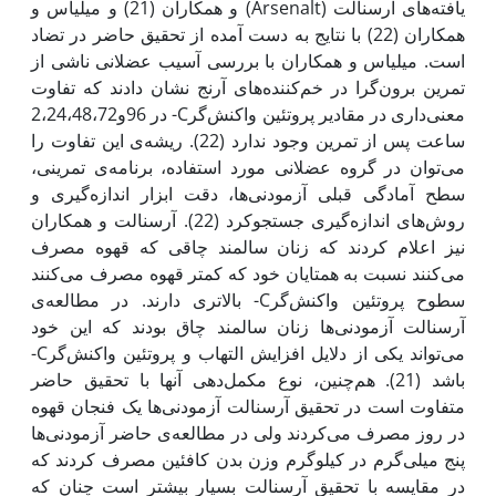
یافته‌های آرسنالت (Arsenalt) و همکاران (21) و میلیاس و
همکاران (22) با نتایج به دست آمده از تحقیق حاضر در تضاد
است. میلیاس و همکاران با بررسی آسیب عضلانی ناشی از
تمرین برون‌گرا در خم‌کننده‌های آرنج نشان دادند که تفاوت
معنی‌‍‌‌‌‌‌داری در مقادیر پروتئین‌ واکنش‌گرC- در 96و2،24،48،72
ساعت پس از تمرین وجود ندارد (22). ریشه‌ی این تفاوت را
می‌توان در گروه عضلانی مورد استفاده، برنامه‌ی تمرینی،
سطح آمادگی قبلی آزمودنی‌ها، دقت ابزار اندازه‌گیری و
روش‌های اندازه‌گیری جستجوکرد (22). آرسنالت و همکاران
نیز اعلام کردند که زنان سالمند چاقی که قهوه مصرف
می‌کنند نسبت به همتایان خود که کمتر قهوه مصرف می‌کنند
سطوح پروتئین ‌واکنش‌گرC- بالاتری دارند. در مطالعه‌ی
آرسنالت آزمودنی‌ها زنان سالمند چاق بودند که این خود
می‌تواند یکی از دلایل افزایش التهاب و پروتئین ‌واکنش‌گرC-
باشد (21). هم‌چنین، نوع مکمل‌دهی آنها با تحقیق حاضر
متفاوت است در تحقیق آرسنالت آزمودنی‌ها یک فنجان قهوه
در روز مصرف می‌کردند ولی در مطالعه‌ی حاضر آزمودنی‌ها
پنج میلی‌گرم در کیلوگرم وزن بدن کافئین مصرف کردند که
در مقایسه با تحقیق آرسنالت بسیار بیشتر است چنان ‌که