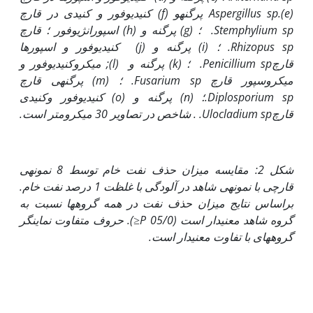
(e)
Aspergillus sp.
پرگنه
و
(f)
کنیدیوفور و کنیدی در قارچ
Stemphylium sp.
؛
(g)
پرگنه و
(h)
اسپورانژیوفور ؛ قارچ
Rhizopus sp.
؛
(i)
پرگنه و
(j)
کنیدیوفور و اسپورها
قارچ
Penicillium sp.
؛
(k)
پرگنه و
(l);
میکروکنیدیوفور و
میکروسپور
قارچ
Fusarium sp.
؛
(m)
پرگنه­ی قارچ
Diplosporium sp.
؛
(n)
پرگنه و
(o)
کنیدیوفور وکنیدی
قارچ
Ulocladium sp.
. شاخص در تصاویر 30 میکرومتر است.
شکل 2
:
مقایسه میزان حذف نفت خام توسط 8 نمونه
ی
قارچی با نمونه
ی شاهد در آلودگی با غلظت 1 درصد نفت خام.
براساس نتایج میزان حذف نفت در همه گروه‏ها نسبت به
گروه شاهد معنی‏دار است
(05/0
P≤
)
. حروف متفاوت نماینگر
گروه‏های با تفاوت معنی‏دار است.