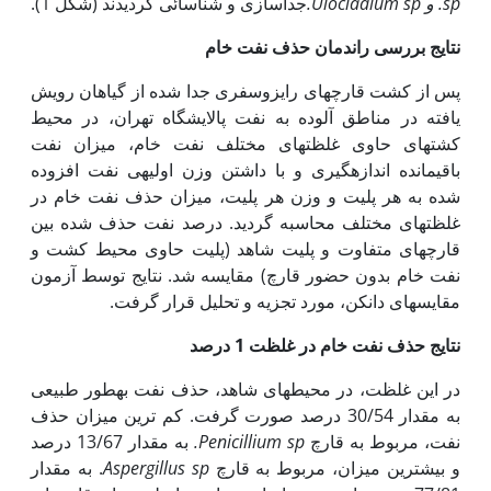
sp.
و
Ulocladium sp.
جداسازی و شناسائی گردیدند (شکل 1).
نتایج بررسی راندمان حذف نفت خام
پس از کشت قارچ­های رایزوسفری جدا شده از گیاهان رویش
یافته در مناطق آلوده به نفت پالایشگاه تهران، در محیط
کشت‫های حاوی غلظت­های مختلف نفت خام، میزان نفت
باقیمانده اندازه‏گیری و با داشتن وزن اولیه­ی نفت افزوده
شده به هر پلیت و وزن هر پلیت، میزان حذف نفت خام در
غلظت­های مختلف محاسبه گردید. درصد نفت حذف شده بین
قارچ­های متفاوت و پلیت شاهد (پلیت حاوی محیط کشت و
نفت خام بدون حضور قارچ) مقایسه شد. نتایج توسط آزمون
مقایسه­ای دانکن، مورد تجزیه و تحلیل قرار گرفت.
نتایج حذف نفت خام در غلظت 1 درصد
در این غلظت، در محیط‏های شاهد، حذف نفت به­طور طبیعی
به مقدار 30/54 درصد صورت گرفت. کم ترین میزان حذف
نفت، مربوط به قارچ
Penicillium sp.
به مقدار 13/67 درصد
و بیش­ترین میزان، مربوط به قارچ
Aspergillus sp
. به مقدار