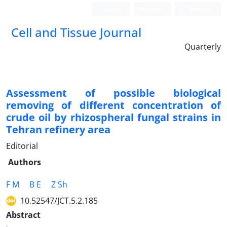
Login
Register
Persian
Cell and Tissue Journal
Quarterly
Assessment of possible biological
removing of different concentration of
crude oil by rhizospheral fungal strains in
Tehran refinery area
Editorial
Authors
F M
B E
Z Sh
10.52547/JCT.5.2.185
Abstract