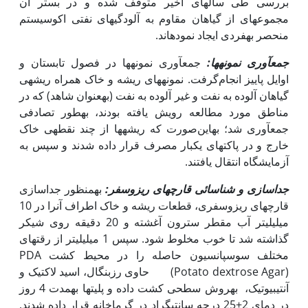
بررسی طی سال­های اخیر متوقف شده و در بستر آن
مجموعه­ای از گیاهان مقاوم به آلودگی­های نفتی اکوسیستم
منحصر به‏فردی ایجاد نموده­اند.
جمع­آوری نمونه­ها:
جمع­آوری نمونه­ها در فصول تابستان و
اوایل پاییز انجام‌گرفت. نمونه­های ریشه و خاک همراه ریشه‏ی
گیاهان آلوده به نفت و غیر آلوده به نفت (به‏عنوان شاهد) که در
مناطق مورد مطالعه رویش یافته بودند، به­طور تصادفی
جمع‫آوری شد؛ به­این‏‌صورت‌ که ریشه­ها از چند نقطه­ی خاک
خارج و در پاکت­های یک­بار مصرف قرار داده شدند و سپس به
آزمایشگاه انتقال یافتند.
جداسازی و شناسائی قارچ­های‌ ریزوسفر
:
به­منظور جداسازی
قارچ­های ریزوسفری، قطعات ریشه و خاک اطراف آن‏را در 10
میلی­لیتر آب مقطر سترون آغشته و 20 دقیقه روی شیکر
گذاشته شد تا خوب مخلوط شود. سپس 1 میلی­لیتر از رقت‏های
مختلف سوسپانسیون حاصله را در محیط کشت PDA
(Potato dextrose Agar) حاوی رزبنگال، اسید لاکتیک و
آنتی­بیوتیک، به‏روش سطحی کشت داده و پلیت‏ها به‏مدت 4 روز
در دمای 2±25 درجه سانتی­گراد در گرماخانه قرار داده شدند.