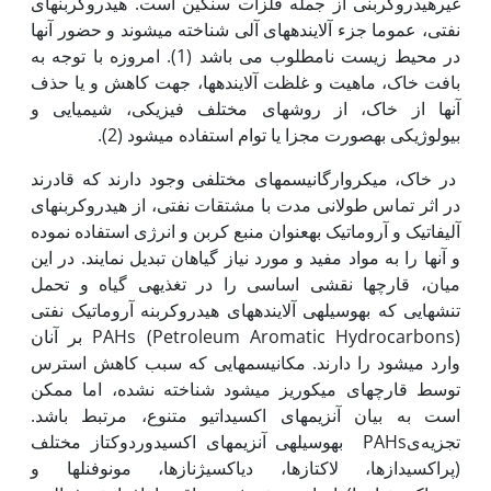
غیرهیدروکربنی از‌ جمله فلزات سنگین است. هیدروکربن‏های
نفتی، عموما جزء آلاینده­های آلی شناخته می­شوند و حضور آن‏ها
در محیط زیست نامطلوب می باشد (1). امروزه با توجه به
بافت خاک، ماهیت و غلظت آلاینده­ها، جهت کاهش و یا حذف
آن‏ها از خاک، از روش‏های مختلف فیزیکی، شیمیایی و
بیولوژیکی به‏صورت مجزا یا توام استفاده می­شود (2).
در خاک، میکروارگانیسم­های مختلفی وجود دارند که قادرند
در اثر تماس طولانی ­مدت با مشتقات نفتی، از هیدروکربن‏های
آلیفاتیک و آروماتیک به­عنوان منبع کربن و انرژی استفاده نموده
و آن‏ها را به مواد مفید و مورد نیاز گیاهان تبدیل نمایند. در این
میان، قارچ­ها نقشی اساسی را در تغذیه­ی گیاه و تحمل
تنش‏هایی که به­‏وسیله­ی آلاینده­های هیدروکربنه آروماتیک نفتی
PAHs (Petroleum Aromatic Hydrocarbons) بر آنان
وارد می­شود را دارند. مکانیسم­هایی که سبب کاهش استرس
توسط قارچ‏های میکوریز می­شود شناخته نشده، اما ممکن
است به بیان آنزیم­های اکسیداتیو متنوع، مرتبط باشد.
تجزیه‌یPAHs به­وسیله­ی آنزیم­های اکسیدوردوکتاز مختلف
(پراکسیدازها، لاکتازها، دی­اکسیژنازها، مونوفنل­ها و