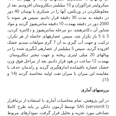
میکرولیتر تتراکوزان و 10 میلی­لیتر دی­کلرومتان افزودیم. بعد از
مخلوط­کردن در ورتکس، آن‏ها را در شیکری با نوسان 40 دور
در دقیقه به مدت 30 دقیقه قرار دادیم. سپس هر نمونه با
2000 دور در دقیقه به‏مدت 10 دقیقه سانتریفیوژ گردید و مواد
شناور آن دکانتره­شد. دو مرحله سانتریفیوژ و دکانتره کردن،
3 تا 5 بار تکرار شد. سپس عصاره­های حاصله از هر تکرار،
ترکیب و جهت آب گیری به آن 7 گرم سولفات سدیم خشک
افزوده گردید. سپس 5 میلی­لیتر از عصاره­ی آبگیری شده را در
ویال‏های 20 میلی ­لیتری ریخته و جهت تبخیر دی­کلرومتان
به‏مدت 12 ساعت در هود قرار دادیم. بعد از مراحل فوق وزن
خشک عصاره باقیمانده اندازه‏گیری گردید و راندمان حذف با
مقایسه این میزان با میزان نفت اولیه محاسبه گردید (14 و
15).
بررسی
های آماری
در این پژوهش، تمام محاسبات آماری با استفاده از نرم­افزار
SAS (version9.1) توسط آزمون دانکن بر پایه طرح کاملا
تصادفی مورد تجزیه و تحلیل قرار گرفت. نمودارهای مربوط