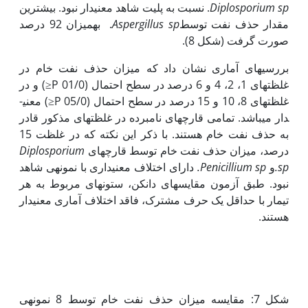
Diplosporium sp
. نسبت به پلیت شاهد معنی­دار نبود. بیش‫ترین
مقدار حذف نفت توسط
Aspergillus sp
. به‏میزان 92 درصد
صورت گرفت (شکل 8).
بررسی­های آماری نشان داد که میزان حذف نفت خام در
غلظت‫های 1، 2، 4 و 6 درصد در سطح احتمال (01/0 P≤) و در
غلظت­های 8، 10 و 15 درصد در سطح احتمال (05/0 P≤) معنی­
دار می­باشد. تمامی قارچ­های نامبرده در غلظت­های مذکور قادر
به حذف نفت خام هستند. با ذکر این نکته که در غلظت 15
درصد، میزان حذف نفت خام توسط قارچ­های
Diplosporium
sp.
و
Penicillium sp.
دارای اختلاف معنی­داری با نمونه­ی شاهد
نبود. طبق آزمون مقایسه­ای دانکن، ستون­های مربوط به هر
تیمار با حداقل یک حرف مشترک، فاقد اختلاف آماری معنی‏دار
هستند.
شکل 7: مقایسه میزان حذف نفت خام توسط 8 نمونه­ی