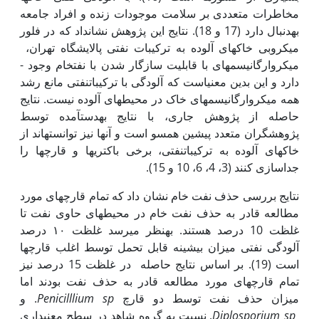
مخاطرات متعددی بر سلامت موجودات زنده و افراد جامعه
به‏دنبال دارد (17 و 18). نتایج این پژوهش نشان­داد که در فلور
میکروبی خاک­های آلوده به ترکیبات ­نفتی پالایشگاه تهران،
میکروارگانیسم­های با قابلیت سازگار ­شدن با نفت­خام وجود ­
دارد و این بدین­ معنی­است که آلودگی با ترکیبات­نفتی مانع رشد
همه میکروارگانیسم‏های خاک در محیط­های آلوده نیست. نتایج
حاصله از پژوهش جاری، با نتایج به‏دست­آمده توسط
پژوهشگران متعدد پیشین همسو است و آن­ها نیز توانسته­اند از
خاک­های آلوده به ترکیبات­نفتی، برخی باکتری­ها و قارچ‏ها را
جداسازی‏ کنند (3، 4، 6، 10 و 15).
نتایج بررسی حذف نفت خام نشان داد که تمام قارچ­های مورد
مطالعه قادر به حذف نفت خام در محیط­های حاوی نفت تا
غلظت 10 درصد هستند. به‏نظر می­رسد غلظت ۱۰ درصد
آلودگی نفتی میزان بیشینه قابل تحمل توسط اغلب قارچ‏ها
است (19). بر اساس نتایج حاصله در غلظت 15 درصد نیز
تمام قارچ‏های مورد مطالعه قادر به حذف نفت بودند اما
میزان حذف نفت توسط دو قارچ
Penicilllium sp
. و
Diplosporium sp
. نسبت به گروه شاهد در سطح معنی‏داری