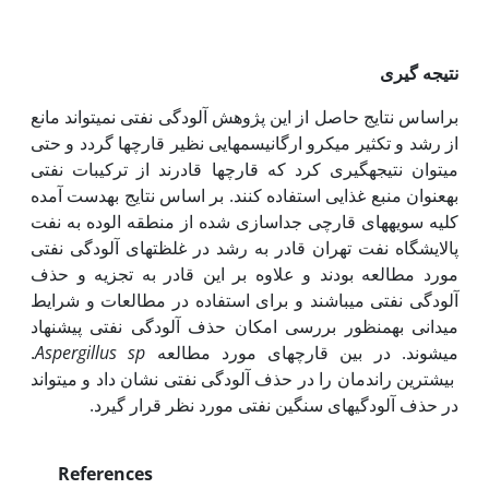
نتیجه گیری
براساس نتایج حاصل از این پژوهش آلودگی نفتی نمی‏تواند مانع
از رشد و تکثیر میکرو ارگانیسم‏هایی نظیر قارچ‏ها گردد و حتی
می‏توان نتیجه‏گیری کرد که قارچ‏ها قادرند از ترکیبات نفتی
به‏عنوان منبع غذایی استفاده کنند. بر اساس نتایج به‏دست آمده
کلیه سویه‏های قارچی جداسازی شده از منطقه الوده به نفت
پالایشگاه نفت تهران قادر به رشد در غلظت‏های آلودگی نفتی
مورد مطالعه بودند و علاوه بر این قادر به تجزیه و حذف
آلودگی نفتی می‏باشند و برای استفاده در مطالعات و شرایط
میدانی به‏منظور بررسی امکان حذف آلودگی نفتی پیشنهاد
می‏شوند. در بین قارچ‏های مورد مطالعه
Aspergillus sp
.
بیشترین راندمان را در حذف آلودگی نفتی نشان داد و می‏تواند
در حذف آلودگی‏های سنگین نفتی مورد نظر قرار گیرد.
References