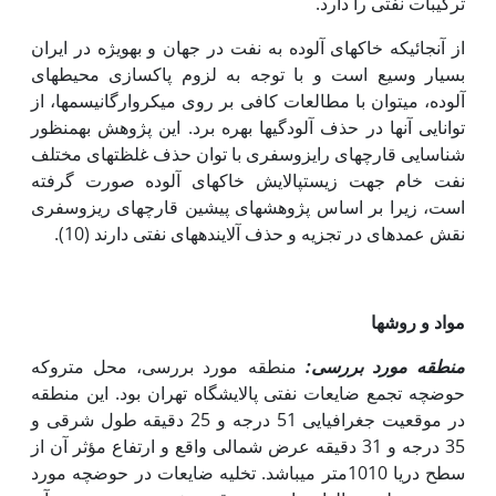
ترکیبات نفتی را دارد.
از آنجائی­که خاک‏های آلوده به نفت در جهان و به­ویژه در ایران
بسیار وسیع است و با توجه به لزوم پاکسازی محیط­های
آلوده، می‏توان با مطالعات کافی بر روی میکروارگانیسم­ها، از
توانایی آن‏ها در حذف آلودگی­ها بهره برد. این پژوهش به‏منظور
شناسایی قارچ­های رایزوسفری با توان حذف غلظت‏های مختلف
نفت خام جهت زیست­پالایش خاک­های آلوده صورت گرفته
است، زیرا بر اساس پژوهش‏های پیشین قارچ‏های ریزوسفری
نقش عمده‏ای در تجزیه و حذف آلاینده‏های نفتی دارند (10).
مواد و روش­ها
منطقه مورد بررسی:
منطقه مورد بررسی، محل متروکه
حوضچه تجمع ضایعات نفتی پالایشگاه تهران بود. این منطقه
در موقعیت جغرافیایی 51 درجه و 25 دقیقه طول شرقی و
35 درجه و 31 دقیقه عرض شمالی واقع و ارتفاع مؤثر آن از
سطح دریا 1010متر می­باشد. تخلیه ضایعات در حوضچه مورد