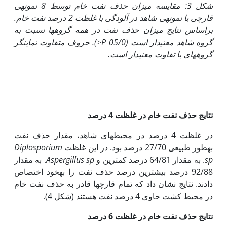
شکل 3
:
مقایسه میزان حذف نفت خام توسط 8 نمونه‏ی
قارچی با نمونه‏ی شاهد در آلودگی با غلظت 2 درصد نفت خام.
براساس نتایج میزان حذف نفت در همه گروه‏ها نسبت به
گروه شاهد معنی‏دار است (05/0
P≤
). حروف متفاوت نماینگر
گروه‏های با تفاوت معنی‏دار است.
نتایج حذف نفت خام در غلظت 4 درصد
در غلظت 4 درصد در محیط‏های شاهد، مقدار حذف نفت
به‏طور طبیعی 27/70 درصد بود. در این غلظت
Diplosporium
sp
. به مقدار 64/81 درصد کم­ترین و
Aspergillus sp
. به مقدار
92/88 درصد بیش­ترین درصد حذف نفت را به‏خود اختصاص
دادند. نتایج نشان داد که تمام قارچ­ها قادر به حذف نفت خام
در محیط کشت حاوی 4 درصد نفت هستند (شکل 4).
نتایج حذف نفت خام در غلظت 6 درصد