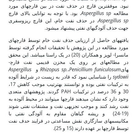
نبود. موفق‏ترین قارچ در حذف نفت در بین قارچ­های مورد
مطالعه
Aspergillus sp
. بود. با توجه به توانایی بالای قارچ
Aspergillus sp
. در حذف نفت خام، این قارچ ریزوسفری
جهت حذف آلودگی­های نفتی پیشنهاد می­شود.
یافته­های حاصل از ارزیابی حذف نفت خام توسط قارچ­های
مورد مطالعه در این پژوهش با تحقیقات انجام گرفته توسط
مانسرا- لوپز و همکاران (20) در یک راستا می­باشد. این محقق
در مطالعه­ای بر روی یک مخزن قدیمی نفت قارچ­
های
Penicillium funiculosum
،
Rhizopus sp.
و
Aspergillus
sydowii
را شناسایی نمود که قادر به زیست در شرایط آلوده
به ترکیبات نفتی بوده و توانستند به‏ترتیب موجب کاهش 17،
30 و 36 درصد در ترکیبات PAH گردند. پژوهش­های متعدی
وجود دارد که نشان می‏دهند قارچ­ها می­توانند در محیط آلوده به
نفت رشد کنند و موجب تجزیه­ی نفت و مشتقات نفتی شوند
(19-24) و ریشه گیاهان مقاوم به آلودگی نفتی با
مکانیسم‏های سازگاری نقش مساعدتی در فرایند حدف نفت
توسط قارچ‏ها بر عهده دارند (15 و 25).