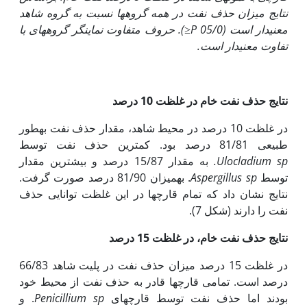
نتایج میزان حذف نفت در همه گروه‏ها نسبت به گروه شاهد
معنی‏دار است (05/0
P≤
). حروف متفاوت نماینگر گروه‏های با
تفاوت معنی‏دار است.
نتایج حذف نفت خام در غلظت
10 درصد
در غلظت 10 درصد در محیط شاهد، مقدار حذف نفت به‏طور
طبیعی 81/81 درصد بود. کم­ترین حذف نفت توسط
Ulocladium sp.
به مقدار 15/87 درصد و بیش­ترین مقدار
توسط
Aspergillus sp
. به‏میزان 81/90 درصد صورت گرفت.
نتایج نشان داد که تمام قارچ­ها در این غلظت توانایی حذف
نفت را دارند (شکل 7).
نتایج حذف نفت خام، در غلظت 15 درصد
در غلظت 15 درصد میزان حذف نفت در پلیت شاهد 66/83
درصد است. تمامی قارچ­ها قادر به حذف نفت از محیط خود
بودند اما حذف نفت توسط قارچ­های
Penicillium sp
. و