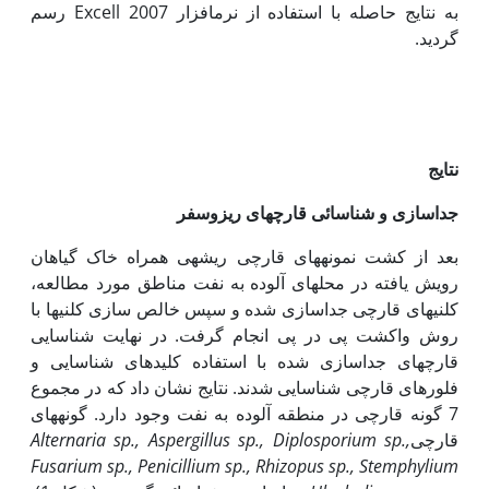
به نتایج حاصله با استفاده از نرم­افزار Excell 2007 رسم
گردید.
نتایج
جداسازی و شناسائی قارچ­های‌ ریزوسفر
بعد از کشت نمونه­های قارچی ریشه‏ی همراه خاک گیاهان
رویش یافته در محل‏های آلوده به نفت مناطق مورد مطالعه،
کلنی­های قارچی جداسازی شده و سپس خالص سازی کلنی‏ها با
روش واکشت پی در پی انجام گرفت. در نهایت شناسایی
قارچ‏های جداسازی شده با استفاده کلیدهای شناسایی و
فلورهای قارچی شناسایی شدند. نتایج نشان داد که در مجموع
7 گونه قارچی در منطقه آلوده به نفت وجود دارد. گونه‏های
قارچی
Alternaria sp., Aspergillus sp., Diplosporium sp.,
Fusarium sp., Penicillium sp., Rhizopus sp., Stemphylium