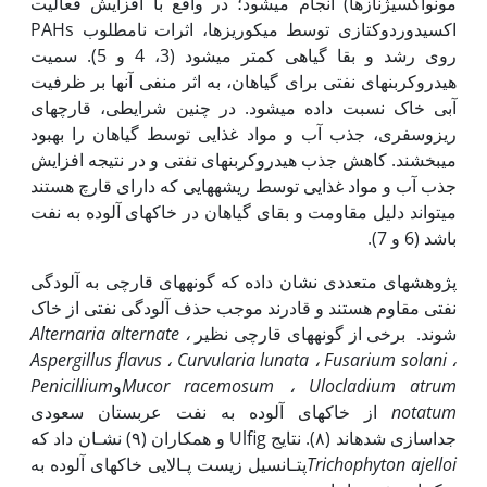
مونواکسیژنازها) انجام می‏شود؛ در واقع با افزایش فعالیت
اکسیدوردوکتازی توسط میکوریزها، اثرات نامطلوب PAHs
روی رشد و بقا گیاهی کمتر می­شود (3، 4 و 5). سمیت
هیدروکربن­های نفتی برای گیاهان، به اثر منفی آن­ها بر ظرفیت
آبی خاک نسبت داده می­شود. در چنین شرایطی، قارچ­های
ریزوسفری، جذب آب و مواد غذایی توسط گیاهان را بهبود
می‏بخشند. کاهش جذب هیدروکربن­های نفتی و در نتیجه افزایش
جذب آب و مواد غذایی توسط ریشه‫هایی که دارای قارچ هستند
می­تواند دلیل مقاومت و بقای گیاهان در خاک­های آلوده به نفت
باشد (6 و 7).
پژوهش‏های متعددی نشان داده که گونه‏های قارچی به آلودگی
نفتی مقاوم هستند و قادرند موجب حذف آلودگی نفتی از خاک
شوند. برخی از گونه‏های قارچی نظیر
،
alternate
Alternaria
Aspergillus flavus
،
Curvularia lunata
،
Fusarium solani
،
Ulocladium atrum
،
Mucor racemosum
و
Penicillium
notatum
از خاک‏های آلوده به نفت عربستان سعودی
جداسازی شده‏اند (۸). نتایج Ulfig و همکاران (۹) نشـان داد که
Trichophyton ajelloi
پتـانسیل زیست پـالایی خاک‏های آلوده به