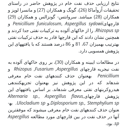
نتایج ارزیابی حذف نفت خام در پژوهش حاضر در راستای
تحقیقات اُزوآماکا (26)، گونگ و همکاران (27) و مانسرا لوپز و
همکاران (28) می­باشد. سروانتس- گونزالس و همکاران (29)
قارچ­های
Aspergillus sydowii
,
Penicillium funiculosum
و
Rhizopus sp
. را از خاک­های آلوده به ترکیبات نفتی جدا کردند و
همچنین نشان دادند که این قارچ­ها قادر به حذف ترکیبات نفتی
به‏ترتیب به‏میزان 67، 81 و 86 درصد هستند که با یافته­های این
پژوهش همسویی دارد.
در مطالعات ایبینه و همکاران (30)، بر روی خاک­های آلوده به
نفت نیجریه قارچ­های
Fusarium ,Aspergillus
,
Rhizopus
و
Penicillium
به­‏عنوان حذف کننده­های نفت خام معرفی
شده‏اند که در این پژوهش نیز به‏عنوان تجزیه­کننده­ی
هیدروکربن­های نفتی معرفی شده­اند. بر اساس یافته­های این
پژوهش قارچ­های
flavus,
Aspergillus
,
Alternaria sp.
Diplosporium sp., Stemphylium sp.
و
Ulocladium sp.
به­
عنوان حذف کننده­های نفت خام معرفی می­شوند که موفق‏ترین
آن‏ها در حذف نفت در بین قارچ­های مورد مطالعه
Aspergillus
sp
. بود.