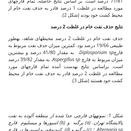
77/81 درصد است. بر اساس نتایج حاصله، تمام قارچ­های
مورد مطالعه در غلظت 1 درصد قادر به حذف نفت خام از
محیط کشت خود بودند (شکل 2).
نتایج حذف نفت خام در غلظت 2 درصد
حذف نفت خام در غلظت 2 درصد محیط‏های شاهد، به­طور
طبیعی 19/66 درصد بود. کم­ترین میزان حذف نفت مربوط به
قارچ
Diplosporium sp.
به مقدار 41/80 درصد و بیش­ترین
میزان مربوط به قارچ
Aspergillus sp
. به مقدار 39/82 درصد
است. براساس نتایج به­دست آمده تمام قارچ­های مورد
مطالعه در غلظت 2 درصد قادر به حذف نفت خام از محیط
کشت خود هستند (شکل 3).
شکل 1
:
نمونه‏های قارچی جدا شده از منطقه آلوده به نفت
پالایشگاه تهران.
(a)
پرگنه و
(b)
اسپورها و میسلیوم قارچ
Alternaria sp.
؛
(c)
پرگنه و
(d)
کنیدیوفور و اسپورها در قارچ