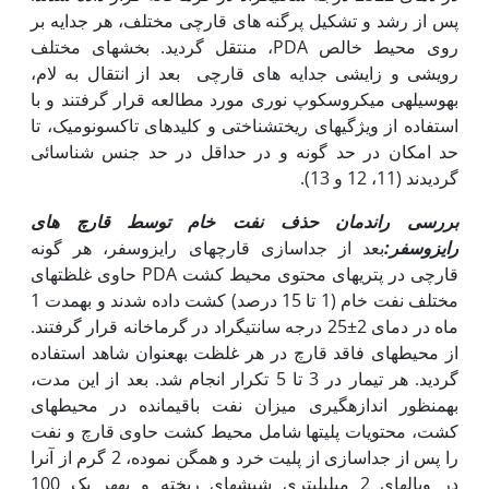
پس از رشد و تشکیل پرگنه های قارچی مختلف، هر جدایه بر
روی محیط خالص PDA، منتقل گردید. بخش‫های مختلف
رویشی و زایشی جدایه های قارچی بعد از انتقال به لام،
به‏وسیله‫ی میکروسکوپ نوری مورد مطالعه قرار گرفتند و با
استفاده از ویژگی‏های ریخت­شناختی و کلیدهای تاکسونومیک، تا
حد امکان در حد گونه و در حداقل در حد جنس شناسائی
گردیدند (11، 12 و 13).
بررسی راندمان حذف نفت خام توسط قارچ های
رایزوسفر
:
بعد از جداسازی قارچ‏های رایزوسفر، هر گونه
قارچی در پتری­های محتوی محیط کشت PDA حاوی غلظت‏های
مختلف نفت خام (1 تا 15 درصد) کشت داده شدند و به‏مدت 1
ماه در دمای 2±25 درجه سانتی­گراد در گرماخانه قرار گرفتند.
از محیط‏های فاقد قارچ در هر غلظت به‏عنوان شاهد استفاده
گردید. هر تیمار در 3 تا 5 تکرار انجام شد. بعد از این مدت،
به‏منظور اندازه­گیری میزان نفت باقیمانده در محیط‏های
کشت، محتویات پلیت‏ها شامل محیط کشت حاوی قارچ و نفت
را پس از جداسازی از پلیت خرد و همگن نموده، 2 گرم از آن‏را
در ویال­های 2 میلی‏لیتری شیشه‏ای ریخته و به‏هر یک 100