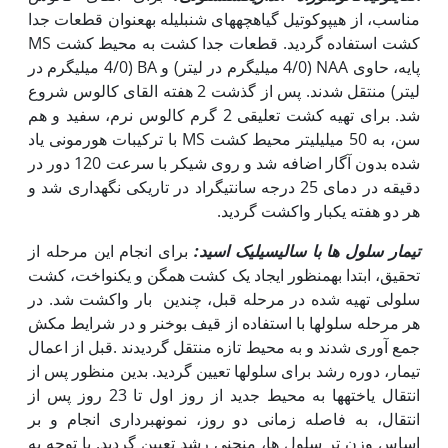
مناسب، از هیپوکوتیل گیاهچه‏های شنبلیله به‏عنوان قطعات جدا
کشت استفاده گردید. قطعات جدا کشت به محیط کشت MS
پایه، حاوی NAA (4/0 میلی‏گرم در لیتر) و BA (4/0 میلی‏گرم در
لیتر) منتقل شدند. پس از گذشت 2 هفته القای کالوس شروع
شد. برای تهیه کشت تعلیقی 2 گرم کالوس نرم، سفید و هم
سن، به 50 میلی‏لیتر محیط کشت MS با ترکیبات هورمونی یاد
شده بدون آگار اضافه شد و روی شیکر با سرعت 120 دور در
دقیقه در دمای 25 درجه سانتی‏گراد در تاریکی نگه‏داری شد و
هر دو هفته یک‏بار واکشت گردید.
تیمار سلول ها با سالیسیلیک اسید:
برای انجام این مرحله از
تحقیق، ابتدا به‏منظور ایجاد یک کشت همگن و یکنواخت، کشت
سلولی تهیه شده در مرحله قبل، چندین بار واکشت شد. در
هر مرحله سلول‏ها با استفاده از قیف بوخنر و در شرایط مکش
جمع آوری شدند و به محیط تازه منتقل گردیدند .قبل از اعمال
تیمار، دوره رشد برای سلول‏ها تعیین گردید. بدین منظور پس از
انتقال یاخته‏ها به محیط جدید از روز اول تا 23 روز پس از
انتقال، به فاصله زمانی دو روز، نمونه‏برداری انجام و بر
اساس وزن تر سلول ها، منحنی رشد تعیین گردید. با توجه به