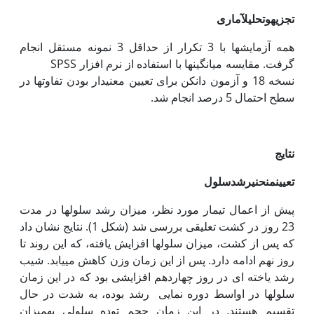
تجزیه
و
تحلیل
آماری
همه آزمایش‏ها با 3 تکرار از حداقل 3 نمونه مستقل انجام
گرفت. مقایسه میانگین‏ها با استفاده از نرم افزار SPSS
نسخه 18 و آزمون دانکن برای تعیین معنی‏دار بودن تفاوت‏ها در
سطح احتمال 5 درصد انجام شد.
نتایج
تعیین
منحنی
رشد
سلول
پیش از اعمال تیمار مورد نظر، میزان رشد سلول‏ها در مدت
23 روز در کشت تعلیقی بررسی شد (شکل 1). نتایج نشان داد
که پس از کشت، میزان سلول‏ها افزایش یافته، که این روند تا
روز نهم ادامه دارد. پس از این زمان وزن کاهش می‏یابد. شیب
رشد یاخته ای در روز چهاردهم افزایشی بود که در این زمان
سلول‏ها در اواسط دوره نمایی رشد بوده، به شدت در حال
تقسیم هستند. در این زمان حجم توده سلولی به‏میزان