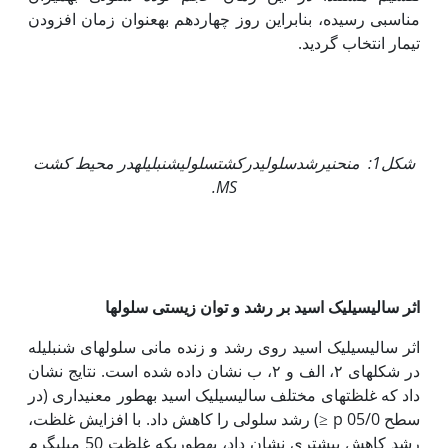
مناسبی رسیده، بنابراین روز چهاردهم به‏عنوان زمان افزودن
تیمار انتخاب گردید.
شکل
1:
منحنی
رشد
سلولی
در
کشت
سلولی
شنبلیله
در محیط کشت
.
MS
اثر سالیسیلیک اسید بر رشد و توان زیستی
سلول‏ها
اثر سالیسیلیک اسید روی رشد و زنده مانی سلول‏های شنبلیله
در شکل‏های ۲، الف و ۲، ب نشان داده شده است. نتایج نشان
داد که غلظت‏های مختلف سالیسیلیک اسید به‏طور معنی‏داری (در
سطح 05/0 p ≤) رشد سلولی را کاهش داد. با افزایش غلظت،
رشد کاهش بیشتری نشان داد، به‏طوری‏که غلظت 50 میلی‏گرم