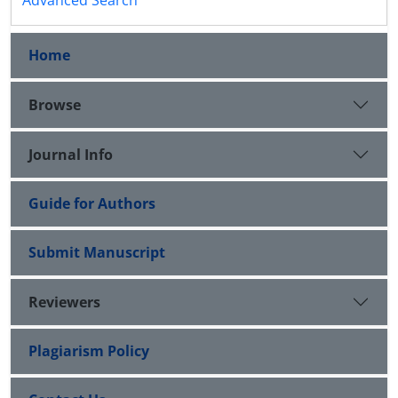
Advanced Search
Home
Browse
Journal Info
Guide for Authors
Submit Manuscript
Reviewers
Plagiarism Policy