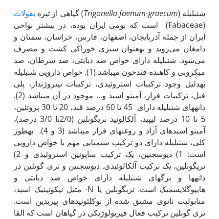
شنبلیله (
Trigonella foenum-graecum
) گیاهی از تیره
بقولات
(Fabaceae) است که بومی ایران بوده، در بیشتر نواحی
ایران از جمله آذربایجان، اصفهان، فارس، خراسان، سمنان و
دامغان می‌روید و به‏عنوان سبزی خوراکی کشت و مصرف
می‌شود. شنبلیله دارای خواص ضد دیابتی، ضد سرطان، ضد
میکروبی و کاهنده قندخون می‏باشد (1). خواص دارویی شنبلیله
به‏دلیل وجود ترکیبات استروئیدی، ترکیبات نیتروژن‏دار، پلی
فنل، ترکیبات فرار، آمینو اسید و... موجود در آن می‏باشد (2).
دانه‏های شنبلیله دارای 45 تا 60 درصد قند، 20 تا 30 پروتئین،
5 تا 10 درصد لیپید، آلکالوئید تری‏گونلین (2/0تا 3/0 درصد)،
آمینو اسیدهای آزاد و روغن‏های فرار می‏باشد (3 و 4). به‏طور
کلی، شنبلیله دارای دو ترکیب شیمیایی مهم با خواص دارویی
است: 1) دیوسجنین، یک ترکیب ساپونین استروئیدی و 2)
تری‏گونلین، یک ترکیب آلکالوئیدی. دیوسجنین و تری گونلین در
دانه‏ها و برگ‏های شنبلیله دارای خواص ضد دیابتی و
هایپوگلایسمیک است. تری‏گونلین یا N- متیل نیکوتینیک اسید،
متابولیت ثانوی مشتق شده از نوکلئوتیدهای پیریدین است.
تری گونلین ترکیب فعال فیزیولوژیکی در گیاهان است که القا