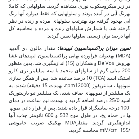
در زیر میکروسکوپ نوری مشاهده گردید. سلول‏هایی که کاملا
به‏رنگ آبی در آمده بودند و سلول‏هایی که فقط دیواره آن‏ها رنگ
آبی به‏خود گرفته بود به‏ترتیب سلول‏های مرده و زنده در نظر
گرفته شد. با شمارش سلول‏های زنده و مرده و محاسبه کل
آن‏ها درصد توان زیستی سلول‏ها تعیین گردید.
تعیین میزان پراکسیداسیون لیپیدها
:
مقدار مالون دی آلدیید
(MDA) به‏عنوان فرآورده نهایی پراکسیداسیون لیپیدهای غشا
به‏روش De Vos و همکاران (15) اندازه‏گیری شد. بدین منظور
200 میلی گرم از سلول‏های منجمد با سه میلی‏لیتر تری کلرو
استیک اسید (TCA) 10 درصد سائیده شد. پس از همگن سازی
نمونه‏ها ، سانتریفوژ (rpm12000‏، به‏مدت 15 دقیقه) شدند. به
یک میلی‏لیتر از نمونه­های صاف شده، یک میلی‏لیتر تیو باربیتوریک
اسید 25/0 درصد اضافه گردید و به‏مدت نیم ساعت در دمای
100 درجه سانتی‏گراد قرار داده شدند. پس از قرار دادن نمونه­
ها در حمام یخ، در طول موج 532 و 600 نانومتر جذب آن‏ها
اندازه‏گیری گردید. مقدارMDA به‏کمک ضریب خاموشی
/mM/cm 155 محاسبه گردید.