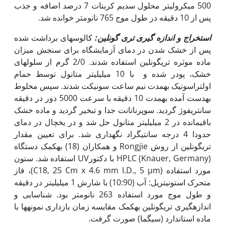
500 میکرولیتر محلول سدیم کربنات 7 درصد اضافه و جذب
پس از 10 دقیقه در طول موج 765 نانومتر خوانده شد.
استخراج و اندازه گیری تری گونلین:
کالوس‏های برداشت شده
پس از خشک شدن در دمای آزمایشگاه برای سنجش میزان
ماده موثره تری‏گونلین استفاده شدند. 2/0 گرم از سلول‏های
خشک، پودر شده و با 10 میلی‏لیتر متانول توسط حمام
اولتراسونیک به‏مدت نیم ساعت سونیکت شدند. سپس مخلوط
به‏دست آمده به‏مدت 10 دقیقه با سرعت 5000 دور در دقیقه
سانتریفوژ گردید. سوپرناتانت جدا و تبخیر گردید و ماده خشک
باقیمانده در 2 میلی‏لیتر متانول حل شد و در یخچال در دمای
حدودا 4 درجه سانتی‏گراد نگه‏داری شد. برای تعیین مقدار
تری‏گونلین از روش Rongjie و همکاران (18) به‏کمک دستگاه
HPLC (Knauer, Germany) با دکتورUV استفاده شد. ستون
مورد استفاده (C18, 25 Cm x 4.6 mm I.D., 5 µm)، فاز
متحرک استونیتریل: آب (10:90) با شارش 1 میلی‏لیتر در دقیقه
و طول موج مورد استفاده 263 نانومتر بود. شناسایی و
اندازه‏گیری تری‏گونلین به‏کمک مقایسه زمان بازداری نمونه‏ها با
ماده استاندارد (سیگما) صورت گرفت.