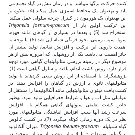
کننده حرکات برگ‏ها می‏باشد و در زمان تنش در گیاه تجمع می
یابد و به‏عنوان یک محافظ اسمزی عمل می‏کند (4). علاوه بر
این به‏عنوان یک هورمون در کنترل چرخه سلولی عمل می‏کند.
این ترکیب اولین بار از
Trigonella foenum-graecum
استخراج شد (5) و بعدها در بسیاری از گیاهان مانند قهوه،
سویا، سیب زمینی، نخود فرنگی شناسایی شد (6). با توجه به
اهمیت دارویی این ترکیب و افزایش تقاضا، تولید بیشتر آن
حائز اهمیت می باشد. یکی از روش­هایی که امروزه بیش از هر
موضوع دیگر در زمینه بررسی متابولیت‏های گیاهی مورد توجه
قرار دارد، روش کشت اندام، بافت و سلول گیاهی است (1).
پژوهش‏گران با استفاده از این روش سعی کرده‏اند تا تولید
متابولیت‏های ثانوی با ارزش در گیاهان را افزایش دهند. در
کشت بافت می‏توان متابولیت‏هایی مانند آلکالوئید‏ها را مستقل از
عواملی مثل آب و هوا و شرایط جغرافیایی تولید نمود. به‏طور
خاص کشت تعلیقی سلول­های گیاهی هم‏گام با افزایش
سرعت رشد آن‏ها سبب افزایش انباشتگی متابولیت‏های مورد
نظر در یک دوره زمانی کوتاه می‏گردد (7). در کشت کالوس
گیاه شنبلیله
Trigonella foenum-graecum
میزان آلکالوئید
تری‏گونلین به‏میزان 3 تا 4 برابر بیشتر از میزان موجود در