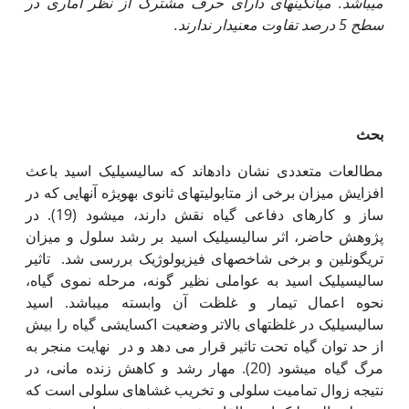
می‏باشد. میانگین‏های دارای حرف مشترک از نظر آماری در
سطح 5 درصد تفاوت معنی‏دار ندارند.
بحث
مطالعات متعددی نشان داده‏اند که سالیسیلیک اسید باعث
افزایش میزان برخی از متابولیت‏های ثانوی به‏ویژه آن‏هایی که در
ساز و کار­های دفاعی گیاه نقش دارند، می‏شود (19). در
پژوهش حاضر، اثر سالیسیلیک اسید بر رشد سلول و میزان
تری‏گونلین و برخی شاخص‏های فیزیولوژیک بررسی شد. تاثیر
سالیسیلیک اسید به عواملی نظیر گونه، مرحله نموی گیاه،
نحوه اعمال تیمار و غلظت آن وابسته می‏باشد. اسید
سالیسیلیک در غلظت­های بالاتر وضعیت اکسایشی گیاه را بیش
از حد توان گیاه تحت تاثیر قرار می دهد و در نهایت منجر به
مرگ گیاه می‏شود (20). مهار رشد و کاهش زنده مانی، در
نتیجه زوال تمامیت سلولی و تخریب غشاهای سلولی است که