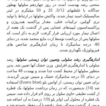
منحنی رشد به‏دست آمده، در روز چهاردهم سلول‏‏ها به‏طور
جداگانه با غلظت‏های 5/12، 25 و 50 میلی‏گرم در لیتر
سالیسیلیک اسید تیمار شدند. واکنش سلول‏ها در ارتباط با تولید
تری گونلین، ترکیبات فنلی، مقدار پراکسید هیدروژن و
پراکسیداسیون لیپیدهای غشایی پس از گذشت یک هفته از
اعمال تیمار مورد ارزیابی قرار گرفت. لازم به ذکر است که
سلول‏ها پس از برداشت توسط ازت مایع منجمد شده، در دمای
80- درجه سانتی‏گراد تا زمان اندازه‏گیری شاخص های
فیزیولوژیک نگه‏داری شدند.
اندازه‏گیری رشد سلولی و
تعیین توان زیستی سلول‏ها
: رشد
سلولی با اندازه‏گیری افزایش وزن خشک آن‏ها تعیین شد. بدین
منظور سلول‏ها از محیط کشت جدا شدند و به‏مدت 48 ساعت
در دمای 35 درجه سانتی‏گراد خشک و سپس توزین گردیدند.
برای تعیین توان زیستی، از اوانس بلو (Evans blue) استفاده
شد (14). بدین‏صورت که در زمان برداشت سلول‏ها، یک قطره
از کشت تعلیقی حاوی سلول بر روی لام قرار داده شد، سپس
یک قطره از محلول آبی اوانز بلو (1/0 درصد) به آن اضافه شد
و پس از گذشت سه الی چهار دقیقه با آب مقطر شسته شد و