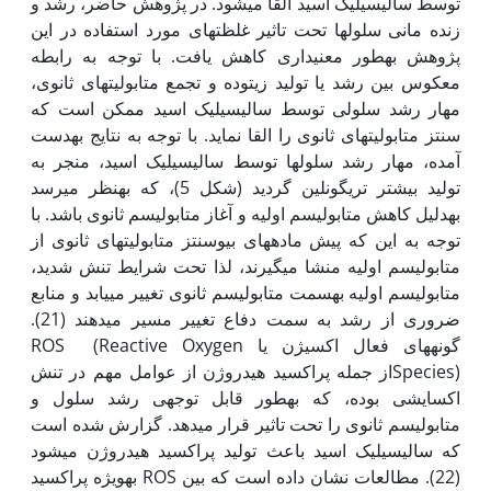
توسط سالیسیلیک اسید القا می‏شود. در پژوهش حاضر، رشد و
زنده مانی سلول‏ها تحت تاثیر غلظت‏های مورد استفاده در این
پژوهش به‏طور معنی‏داری کاهش یافت. با توجه به رابطه
معکوس بین رشد یا تولید زیتوده و تجمع متابولیت‏های ثانوی،
مهار رشد سلولی توسط سالیسیلیک اسید ممکن است که
سنتز متابولیت‏های ثانوی را القا نماید. با توجه به نتایج به‏دست
آمده، مهار رشد سلول‏ها توسط سالیسیلیک اسید، منجر به
تولید بیشتر تری‏گونلین گردید (شکل 5)، که به‏نظر می‏رسد
به‏دلیل کاهش متابولیسم اولیه و آغاز متابولیسم ثانوی باشد. با
توجه به این که پیش ماد‏ه‏های بیوسنتز متابولیت‏های ثانوی از
متابولیسم اولیه منشا می‏گیرند، لذا تحت شرایط تنش شدید،
متابولیسم اولیه به‏سمت متابولیسم ثانوی تغییر می‏یابد و منابع
ضروری از رشد به سمت دفاع تغییر مسیر می‏دهند (21).
گونه‏های فعال اکسیژن یا ROS (Reactive Oxygen
Species)از جمله پراکسید هیدروژن از عوامل مهم در تنش
اکسایشی بوده، که به‏طور قابل توجهی رشد سلول و
متابولیسم ثانوی را تحت تاثیر قرار می‏دهد. گزارش شده است
که سالیسیلیک اسید باعث تولید پراکسید هیدروژن می‏شود
(22). مطالعات نشان داده است که بین ROS به‏ویژه پراکسید