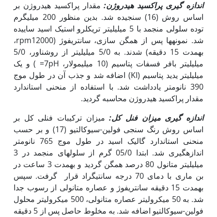
اندازه گیری
پراکسید هیدروژن
:
مقدار پراکسید هیدروژن بر
اساس روش (16) سنجیده شد. بدین منظور 200 میلی‏گرم
توده سلولی منجمد با 5 میلی‏لیتر تری‏کلرو استیک اسید ساییده
شد. نمونه‏ها پس از همگن سازی، سانتریفوژ (rpm12000،
به‏مدت 15 دقیقه) شدند. به 5/0 میلی‏لیتر از روشناور، 5/0
میلی‏لیتر بافر فسفات پتاسیم (10 میلی‏مولار، 7pH= ) و یک
میلی‏لیتر یدید پتاسیم (KI) اضافه شد و جذب آن در طول موج
390 نانومتر یادداشت شد. با استفاده از منحنی استاندارد
مقدار پراکسید هیدروژن محاسبه گردید.
اندازه گیری میزان فنل کل:
میزان ترکیبات فنلی کل بر
اساس روش رنگ سنجی فولین-سیوکالتیو (17) و بر حسب
منحنی استاندارد گالیک اسید در طول موج 765 نانومتر
اندازه‏گیری شد. ابتدا 05/0 گرم از سلول‏های منجمد در 3
میلی‏لیتر متانول 80 درصد همگن گردید و به‏مدت 3 ساعت در
بن ماری با دمای 70 درجه سانتی‏گراد قرار گرفت. سپس
به‏مدت 15 دقیقه سانتریفوژ و عصاره متانولی از رسوب جدا
شد. به 50 میکرولیتر عصاره متانولی، 500 میکرولیتر محلول
فولین-سیوکالتیو اضافه شد. به مخلوط حاصل پس از 5 دقیقه