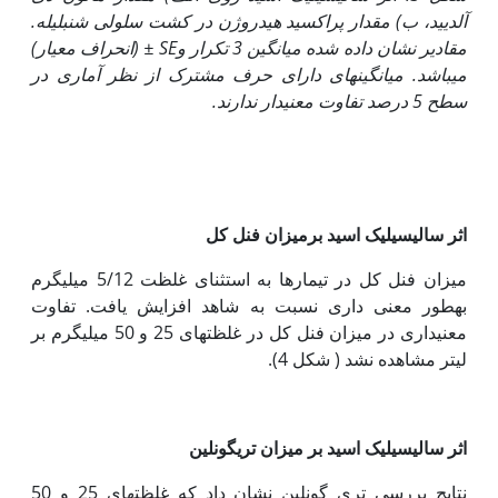
آلدیید
، ب) مقدار پراکسید هیدروژن در کشت سلولی شنبلیله.
مقادیر نشان داده شده میانگین 3 تکرار
و
SE
±
(انحراف معیار)
می‏باشد. میانگین‏های دارای حرف مشترک از نظر آماری در
سطح 5 درصد تفاوت معنی‏دار ندارند.
اثر سالیسیلیک اسید بر
میزان
فنل کل
میزان فنل کل در تیمارها به استثنای غلظت 5/12 میلی‏گرم
به‏طور معنی داری نسبت به شاهد افزایش یافت. تفاوت
معنی‏داری در میزان فنل کل در غلظت‏های 25 و 50 میلی‏گرم بر
لیتر مشاهده نشد ( شکل 4).
اثر سالیسیلیک اسید بر میزان تری‏گونلین
نتایج بررسی تری گونلین نشان داد که غلظت‏های 25 و 50