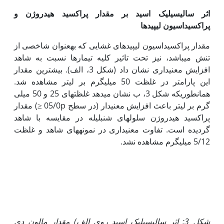
اثر سالیسیلیک اسید بر مقدار
پراکسید هیدروژن
و
پراکسیداسیون لیپیدها
مقدار پراکسیداسیون لیپیدهای غشایی که به‏عنوان شاخصی از
تنش می‏باشد، نیز تحت تاثیر کلیه تیمارها نسبت به شاهد
افزایش معنی‏داری نشان داد (شکل 3، الف). بیشترین مقدار
این پارامتر در غلظت 50 میلی‏گرم بر لیتر مشاهده شد.
همانطوری‏که شکل 3، ب نشان می‏دهد غلظت‏های 25 و 50 میلی
گرم بر لیتر باعث افزایش معنی‏دار (در سطح 05/0p ≤) مقدار
پراکسید هیدروژن سلول‏های شنبلیله در مقایسه با شاهد
گردیده است. تفاوت معنی‏داری در نمونه‏های شاهد و غلظت
5/12 میلی‏گرم مشاهده نشد.
شکل 3: اثر سالیسیلیک اسید روی الف) مقدار
مالون دی