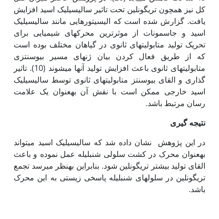
کل نیز همچون تری‏گونلین تحت تاثیر سالیسیلیک اسید افزایش
یافت. گزارش شده است که الیسیتور‏هایی مانند سالیسیلیک
اسید و جاسمونات از موثرترین محرک‏های شیمیایی برای
تحریک تولید متابولیت‏های ثانوی در گیاهان مختلف بوده است
که از طریق فعال کردن بیان ژن‏های مسیر بیوسنتزی
متابولیت‏های ثانوی باعث افزایش تولید آن‏ها می‏شوند (10). تاثیر
گذاری و القای بیوسنتز متابولیت‏های ثانوی توسط سالیسیلیک
اسید خارجی ممکن است با نقش آن به‏عنوان یک علامت
رسان مرتبط باشد.
نتیجه گیری
در این پژوهش نشان داده شد که سالیسیلیک اسید می‏تواند
به‏عنوان محرک در کشت سلولی شنبلیله عمل نموده و باعث
القای تولید بیشتر تری‏گونلین شود. بنابر‏این به‏نظر می‏رسد تجمع
تری‏گونلین در سلول‏های شنبلیله پاسخی زیستی به این محرک
باشد.