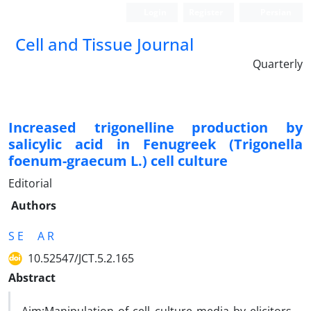
Login
Register
Persian
Cell and Tissue Journal
Quarterly
Increased trigonelline production by
salicylic acid in Fenugreek (Trigonella
foenum-graecum L.) cell culture
Editorial
Authors
S E
A R
10.52547/JCT.5.2.165
Abstract