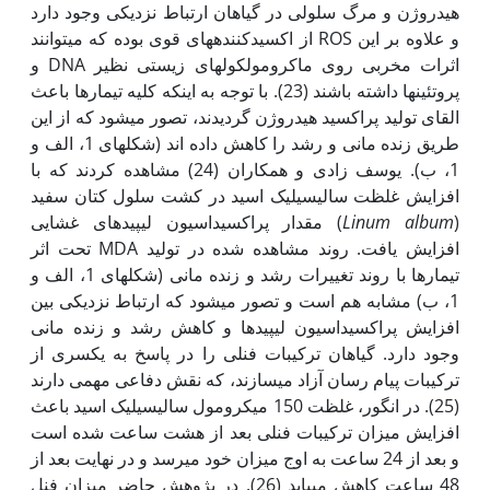
هیدروژن و مرگ سلولی در گیاهان ارتباط نزدیکی وجود دارد
و علاوه بر این ROS از اکسیدکننده‏های قوی بوده که می‏توانند
اثرات مخربی روی ماکرومولکول‏های زیستی نظیر DNA و
پروتئین‏ها داشته باشند (23). با توجه به اینکه کلیه تیمارها باعث
القای تولید پراکسید هیدروژن گردیدند، تصور می‏شود که از این
طریق زنده مانی و رشد را کاهش داده اند (شکل‏های 1، الف و
1، ب). یوسف زادی و همکاران (24) مشاهده کردند که با
افزایش غلظت سالیسیلیک اسید در کشت سلول کتان سفید
(
Linum album
) مقدار پراکسیداسیون لیپیدهای غشایی
افزایش یافت. روند مشاهده شده در تولید MDA تحت اثر
تیمارها با روند تغییرات رشد و زنده مانی (شکل‏های 1، الف و
1، ب) مشابه هم است و تصور می‏شود که ارتباط نزدیکی بین
افزایش پراکسیداسیون لیپیدها و کاهش رشد و زنده مانی
وجود دارد. گیاهان ترکیبات فنلی را در پاسخ به یک‏سری از
ترکیبات پیام رسان آزاد می‏سازند، که نقش دفاعی مهمی دارند
(25). در انگور، غلظت 150 میکرومول سالیسیلیک اسید باعث
افزایش میزان ترکیبات فنلی بعد از هشت ساعت شده است
و بعد از 24 ساعت به اوج میزان خود می‏رسد و در نهایت بعد از
48 ساعت کاهش می‏یابد (26). در پژوهش حاضر میزان فنل