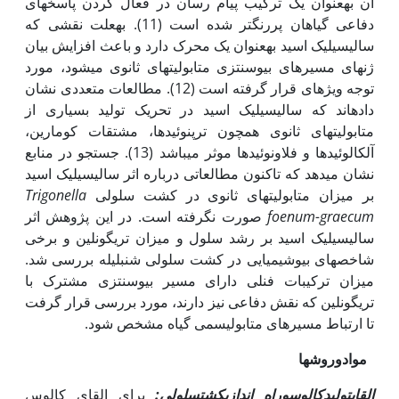
آن به­عنوان یک ترکیب پیام رسان در فعال کردن پاسخ­های
دفاعی گیاهان پررنگ­تر شده است (11). به‏علت نقشی که
سالیسیلیک اسید به‏عنوان یک محرک دارد و باعث افزایش بیان
ژن­های مسیرهای بیوسنتزی متابولیت‏های ثانوی می‏شود، مورد
توجه ویژه­ای قرار گرفته است (12). مطالعات متعددی نشان
داده‏اند که سالیسیلیک اسید در تحریک تولید بسیاری از
متابولیت‏های ثانوی همچون ترپنوئیدها، مشتقات کومارین،
آلکالوئیدها و فلاونوئیدها موثر می‏باشد (13). جستجو در منابع
نشان می‏دهد که تاکنون مطالعاتی درباره اثر سالیسیلیک اسید
بر میزان متابولیت‏های ثانوی در کشت سلولی
Trigonella
foenum-graecum
صورت نگرفته است. در این پژوهش اثر
سالیسیلیک اسید بر رشد سلول و میزان تری‏گونلین و برخی
شاخص‏های بیوشیمیایی در کشت سلولی شنبلیله بررسی شد.
میزان ترکیبات فنلی دارای مسیر بیوسنتزی مشترک با
تری‏گونلین که نقش دفاعی نیز دارند، مورد بررسی قرار گرفت
تا ارتباط مسیر­های متابولیسمی گیاه مشخص شود.
مواد
و
رو
ش‏ها
القای
تولید
کالوس
و
را
ه اندازی
کشت
سلولی:
برای القای کالوس