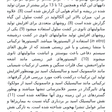
دانه‏های این گیاه و همچنین 12 تا 13 برابر بیشتر از میزان تولید
شده در ریشه و اندام هوایی آن گزارش شده است (8). علاوه
بر این، میزان بالاتر این آلکالوئید در کشت سلول این گیاه
گزارش شده است (8). روش‏های متعددی برای افزایش تولید
متابولیت‏های ثانوی در کشت سلول استفاده می‏شود (9). یکی از
روش‏های افزایش تولید متابولیت‏های ثانوی در کشت درشیشه
(
in vitro
) استفاده از الیسیتورها می‏باشد. الیسیتورها ترکیباتی
با منشا زیستی و یا غیر زیستی هستند که از طریق القای
سیستم دفاعی باعث بیوسنتز و انباشت متابولیت‏های ثانوی
می‏شوند (10). الیسیتورهای غیر زیستی مانند اشعه
ماوراء‏بنفش، نمک فلزات سنگین و بعضی از ترکیبات شیمیایی
مانند جاسمونیک اسید و سالیسیلیک اسید نیز به‏منظور افزایش
تولید این ترکیبات درکشت بافت مورد بررسی قرار گرفته‏اند.
ترکیباتی مانند سالیسیلیک اسید و جاسمونیک اسید از مولکول­
های تاثیرگذار در مسیر علامت­رسانی تنش­ها می­باشند و به‏طور
گسترده­ای در این زمینه روی آن‏ها مطالعه شده است (11).
نقش سالیسیلک اسید بر بردباری گیاه نسبت به بیماری­زاها و
سایر عوامل تنش­زا به‏خوبی شناخته شده است. به تازگی نقش